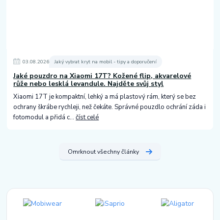
03
.
08
.
2026
Jaký vybrat kryt na mobil - tipy a doporučení
Jaké pouzdro na Xiaomi 17T? Kožené flip, akvarelové
růže nebo lesklá levandule. Najděte svůj styl
Xiaomi 17T je kompaktní, lehký a má plastový rám, který se bez
ochrany škrábe rychleji, než čekáte. Správné pouzdlo ochrání záda i
fotomodul a přidá c...
číst celé
Omrknout všechny články