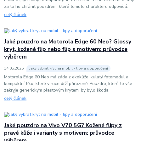
za to ho chránit pouzdrem, které tomuto charakteru odpovídá.
celý článek
Jaké pouzdro na Motorola Edge 60 Neo? Glossy
kryt, kožené flip nebo flip s motivem: průvodce
výběrem
14
.
05
.
2026
Jaký vybrat kryt na mobil - tipy a doporučení
Motorola Edge 60 Neo má záda z ekokůže, kulatý fotomodul a
kompaktní tělo, které v ruce drží přirozeně. Pouzdro, které to vše
zakryje generickým plastovým krytem, by bylo škoda.
celý článek
Jaké pouzdro na Vivo V70 5G? Kožené flipy z
pravé kůže i varianty s motivem: průvodce
výběrem