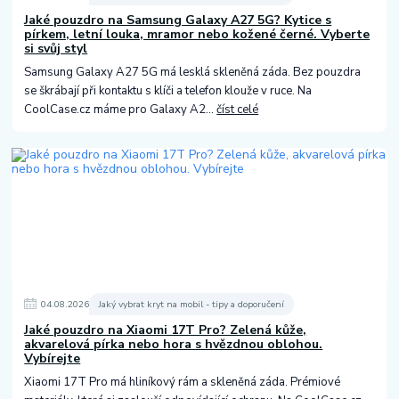
Jaké pouzdro na Samsung Galaxy A27 5G? Kytice s
pírkem, letní louka, mramor nebo kožené černé. Vyberte
si svůj styl
Samsung Galaxy A27 5G má lesklá skleněná záda. Bez pouzdra
se škrábají při kontaktu s klíči a telefon klouže v ruce. Na
CoolCase.cz máme pro Galaxy A2...
číst celé
04
.
08
.
2026
Jaký vybrat kryt na mobil - tipy a doporučení
Jaké pouzdro na Xiaomi 17T Pro? Zelená kůže,
akvarelová pírka nebo hora s hvězdnou oblohou.
Vybírejte
Xiaomi 17T Pro má hliníkový rám a skleněná záda. Prémiové