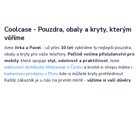
Coolcase - Pouzdra, obaly a kryty, kterým
věříme
Jsme
Jirka a Pavel
- už přes
10 let
vybíráme ty nejlepší pouzdra,
obaly a kryty pro vaše telefony.
Pečlivě volíme příslušenství pro
mobily
, které spojuje
styl, odolnost a praktičnost
. Jsme
exkluzivní distributor Mobiwear v Česku
a kromě e-shopu máme i
kamennou prodejnu v Plzni
, kde si můžete kryty prohlédnout.
Každý zákazník je u nás na prvním místě -
vážíme si vaší důvěry
.