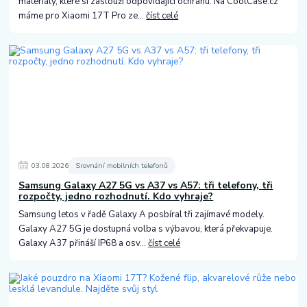
materiály, které si zaslouží odpovídající ochranu. Na CoolCase.cz
máme pro Xiaomi 17T Pro ze...
číst celé
03
.
08
.
2026
Srovnání mobilních telefonů
Samsung Galaxy A27 5G vs A37 vs A57: tři telefony, tři
rozpočty, jedno rozhodnutí. Kdo vyhraje?
Samsung letos v řadě Galaxy A posbíral tři zajímavé modely.
Galaxy A27 5G je dostupná volba s výbavou, která překvapuje.
Galaxy A37 přináší IP68 a osv...
číst celé