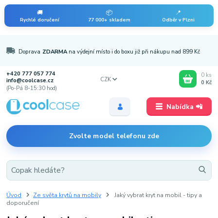
🚚
📦
📍
Rychlé doručení
77 000+ skladem
Odběr v Plzni
Doprava
ZDARMA
na výdejní místo i do boxu již při nákupu nad 899 Kč
+420 777 057 774
0
ks
CZK
info@coolcase.cz
0 Kč
(Po-Pá 8-15:30 hod)
Nabídka 📲
Zvolte model telefonu zde
Úvod
Ze světa krytů na mobily
Jaký vybrat kryt na mobil - tipy a
doporučení