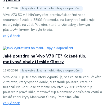
13
.
05
.
2026
Jaký vybrat kryt na mobil - tipy a doporučení
Vivo V70 5G má hliníkový rám, prémiovéskleněné nebo
texturované záda a ZEISS fotomodul, na který hrdě odkazuje
modrý nápis na zádi. Pouzdro, které to vše zakryje levným
plastovým krytem, by bylo škoda.
celý článek
Jaké pouzdro na Vivo V70 FE? Kožené flip,
motivové obaly i lesklé Glossy
12
.
05
.
2026
Jaký vybrat kryt na mobil - tipy a doporučení
Vivo V70 FE je telefon, který vypadá líp, než co za tu cenu čekáte.
A telefon, který vypadá dobře, si zaslouží pouzdro, které ho
nezazdí. Na CoolCase.cz máme pro Vivo V70 FE kožená flip
pouzdra z pravé kůže, motivové flip Mobiwear v desítkách vzorů a
lesklé zadní kryty Mobiwear Glossy. Poradíme vám.
celý článek