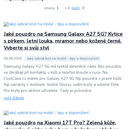
strana
z 4
další
Jaké pouzdro na Samsung Galaxy A27 5G? Kytice
s pírkem, letní louka, mramor nebo kožené černé.
Vyberte si svůj styl
06
.
08
.
2026
Jaký vybrat kryt na mobil - tipy a doporučení
Samsung Galaxy A27 5G má lesklá skleněná záda. Bez pouzdra
se škrábají při kontaktu s klíči a telefon klouže v ruce. Na
CoolCase.cz máme pro Galaxy A27 5G flip pouzdra z pravé kůže,
flip varianty s motivem, lesklé Glossy zadní kryty a odolné Elite
Pro kryty pro aktivní uživatele. Tady je průvodce.
celý článek
Jaké pouzdro na Xiaomi 17T Pro? Zelená kůže,