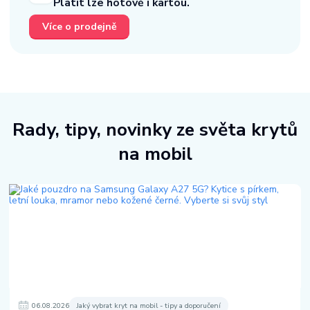
Platit lze hotově i kartou.
Více o prodejně
Rady, tipy, novinky ze světa krytů
na mobil
06
.
08
.
2026
Jaký vybrat kryt na mobil - tipy a doporučení