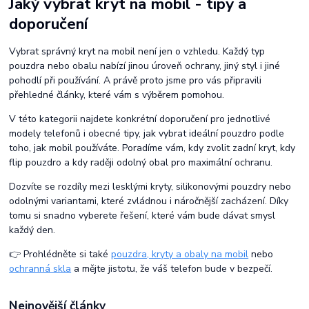
Jaký vybrat kryt na mobil - tipy a
doporučení
Vybrat správný kryt na mobil není jen o vzhledu. Každý typ
pouzdra nebo obalu nabízí jinou úroveň ochrany, jiný styl i jiné
pohodlí při používání. A právě proto jsme pro vás připravili
přehledné články, které vám s výběrem pomohou.
V této kategorii najdete konkrétní doporučení pro jednotlivé
modely telefonů i obecné tipy, jak vybrat ideální pouzdro podle
toho, jak mobil používáte. Poradíme vám, kdy zvolit zadní kryt, kdy
flip pouzdro a kdy raději odolný obal pro maximální ochranu.
Dozvíte se rozdíly mezi lesklými kryty, silikonovými pouzdry nebo
odolnými variantami, které zvládnou i náročnější zacházení. Díky
tomu si snadno vyberete řešení, které vám bude dávat smysl
každý den.
👉 Prohlédněte si také
pouzdra, kryty a obaly na mobil
nebo
ochranná skla
a mějte jistotu, že váš telefon bude v bezpečí.
Nejnovější články