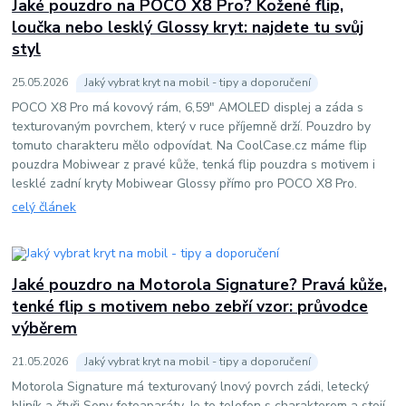
Jaké pouzdro na POCO X8 Pro? Kožené flip,
loučka nebo lesklý Glossy kryt: najdete tu svůj
styl
25
.
05
.
2026
Jaký vybrat kryt na mobil - tipy a doporučení
POCO X8 Pro má kovový rám, 6,59" AMOLED displej a záda s
texturovaným povrchem, který v ruce příjemně drží. Pouzdro by
tomuto charakteru mělo odpovídat. Na CoolCase.cz máme flip
pouzdra Mobiwear z pravé kůže, tenká flip pouzdra s motivem i
lesklé zadní kryty Mobiwear Glossy přímo pro POCO X8 Pro.
celý článek
Jaké pouzdro na Motorola Signature? Pravá kůže,
tenké flip s motivem nebo zebří vzor: průvodce
výběrem
21
.
05
.
2026
Jaký vybrat kryt na mobil - tipy a doporučení
Motorola Signature má texturovaný lnový povrch zádi, letecký
hliník a čtyři Sony fotoaparáty. Je to telefon s charakterem a stojí