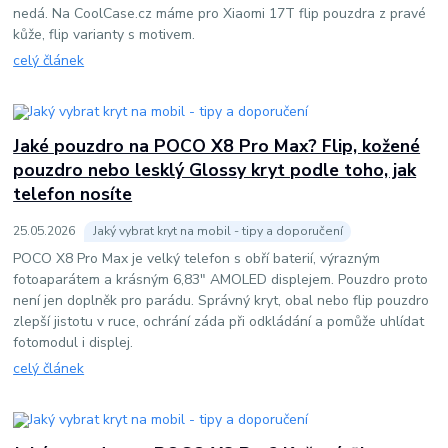
nedá. Na CoolCase.cz máme pro Xiaomi 17T flip pouzdra z pravé
kůže, flip varianty s motivem.
celý článek
Jaké pouzdro na POCO X8 Pro Max? Flip, kožené
pouzdro nebo lesklý Glossy kryt podle toho, jak
telefon nosíte
25
.
05
.
2026
Jaký vybrat kryt na mobil - tipy a doporučení
POCO X8 Pro Max je velký telefon s obří baterií, výrazným
fotoaparátem a krásným 6,83" AMOLED displejem. Pouzdro proto
není jen doplněk pro parádu. Správný kryt, obal nebo flip pouzdro
zlepší jistotu v ruce, ochrání záda při odkládání a pomůže uhlídat
fotomodul i displej.
celý článek