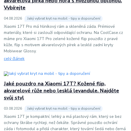
akvarelová pírka nebo hora s hvězdnou oblohou.
Vybírejte
04
.
08
.
2026
Jaký vybrat kryt na mobil - tipy a doporučení
Xiaomi 17T Pro má hliníkový rám a skleněná záda. Prémiové
materiály, které si zaslouží odpovídající ochranu. Na CoolCase.cz
máme pro Xiaomi 17T Pro zelené kožené flip pouzdlo z pravé
kůže, flip s motivem akvarelových pírek a lesklé zadní kryty
Mobiwear Glossy.
celý článek
Jaké pouzdro na Xiaomi 17T? Kožené flip,
akvarelové růže nebo lesklá levandule. Najděte
svůj styl
03
.
08
.
2026
Jaký vybrat kryt na mobil - tipy a doporučení
Xiaomi 17T je kompaktní, lehký a má plastový rám, který se bez
ochrany škrábe rychleji, než čekáte. Správné pouzdlo ochrání
záda i fotomodul a přidá charakter, který tovární šedá nebo černá