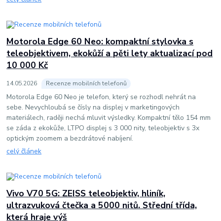
Motorola Edge 60 Neo: kompaktní stylovka s
teleobjektivem, ekokůží a pěti lety aktualizací pod
10 000 Kč
14
.
05
.
2026
Recenze mobilních telefonů
Motorola Edge 60 Neo je telefon, který se rozhodl nehrát na
sebe. Nevychloubá se čísly na displej v marketingových
materiálech, raději nechá mluvit výsledky. Kompaktní tělo 154 mm
se záda z ekokůže, LTPO displej s 3 000 nity, teleobjektiv s 3x
optickým zoomem a bezdrátové nabíjení.
celý článek
Vivo V70 5G: ZEISS teleobjektiv, hliník,
ultrazvuková čtečka a 5000 nitů. Střední třída,
která hraje výš