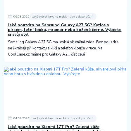
06
.
08
.
2026
Jaký vybrat kryt na mobil - tipy a doporučení
Jaké pouzdro na Samsung Galaxy A27 5G? Kytice s
pírkem, letní louka, mramor nebo kožené černé. Vyberte
si svůj styl
Samsung Galaxy A27 5G má lesklá skleněná záda. Bez pouzdra
se škrábají při kontaktu s klíči a telefon klouže v ruce. Na
CoolCase.cz máme pro Galaxy A2...
číst celé
04
.
08
.
2026
Jaký vybrat kryt na mobil - tipy a doporučení
Jaké pouzdro na Xiaomi 17T Pro? Zelená kůže,