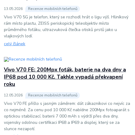
13
.
05
.
2026
Recenze mobilních telefonů
Vivo V70 5G je telefon, který se rozhodl hrát o ligu výš. Hliníkový
rám místo plastu, ZEISS periskopický teleobjektiv místo
průměrného foťáku, ultrazvuková čtečka otisků prstů jako u
vlajkových lodí.
celý článek
Vivo V70 FE: 200Mpx foťák, baterie na dva dny a
IP68 pod 10 000 Kč. Takhle vypadá překvapení
roku
12
.
05
.
2026
Recenze mobilních telefonů
Vivo V70 FE přišlo s jasným záměrem: dát zákazníkovi co nejvíc za
co nejméně. Za cenu pod 10 000 Kč nabídne 200Mpx fotoaparát s
optickou stabilizací, baterii 7 000 mAh s výdrží přes dva dny,
vojensky odolnou certifikaci IP68 a IP69 a displej, který se za
slunce nezapotí.