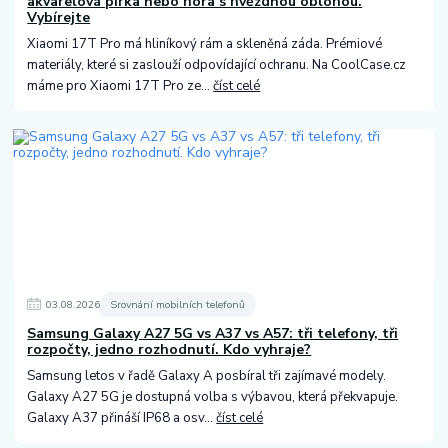
akvarelová pírka nebo hora s hvězdnou oblohou.
Vybírejte
Xiaomi 17T Pro má hliníkový rám a skleněná záda. Prémiové
materiály, které si zaslouží odpovídající ochranu. Na CoolCase.cz
máme pro Xiaomi 17T Pro ze...
číst celé
03
.
08
.
2026
Srovnání mobilních telefonů
Samsung Galaxy A27 5G vs A37 vs A57: tři telefony, tři
rozpočty, jedno rozhodnutí. Kdo vyhraje?
Samsung letos v řadě Galaxy A posbíral tři zajímavé modely.
Galaxy A27 5G je dostupná volba s výbavou, která překvapuje.
Galaxy A37 přináší IP68 a osv...
číst celé