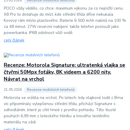
25
.
05
.
2026
Recenze mobilních telefonů
POCO vždy vědělo, co chce: maximum výkonu za co nejnižší cenu.
X8 Pro to dotahuje do míst, kde střední třída dříve nekukala.
Kovový rám místo plastového. Baterie 6 500 mAh nabitá na 100 %
za 48 minut. 27W reverzní nabíjení, takže telefon poslouží jako
powerbanka. IP68 odolnost vůči vodě.
celý článek
Recenze: Motorola Signature: ultratenká vlajka se
čtyřmi 50Mpx foťáky, 8K videem a 6200 nity.
Návrat na vrchol
21
.
05
.
2026
Recenze mobilních telefonů
Motorola se vrátila na vrchol. Po letech, kdy vlajkové lodě z Brna
víc připomínaly vylepšenou střední třídu, přichází Signature s
odhodláním, které je cítit hned z prvního pohledu. Tělo tlusté
pouhých 6,99 mm z leteckého hliníku a lnového textilního
materiálu na zádi.
celý článek