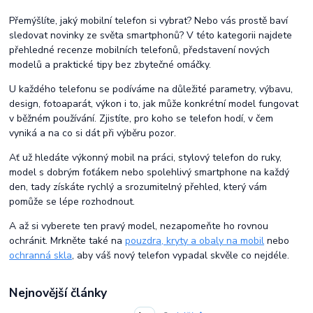
Přemýšlíte, jaký mobilní telefon si vybrat? Nebo vás prostě baví
sledovat novinky ze světa smartphonů? V této kategorii najdete
přehledné recenze mobilních telefonů, představení nových
modelů a praktické tipy bez zbytečné omáčky.
U každého telefonu se podíváme na důležité parametry, výbavu,
design, fotoaparát, výkon i to, jak může konkrétní model fungovat
v běžném používání. Zjistíte, pro koho se telefon hodí, v čem
vyniká a na co si dát při výběru pozor.
Ať už hledáte výkonný mobil na práci, stylový telefon do ruky,
model s dobrým foťákem nebo spolehlivý smartphone na každý
den, tady získáte rychlý a srozumitelný přehled, který vám
pomůže se lépe rozhodnout.
A až si vyberete ten pravý model, nezapomeňte ho rovnou
ochránit. Mrkněte také na
pouzdra, kryty a obaly na mobil
nebo
ochranná skla
, aby váš nový telefon vypadal skvěle co nejdéle.
Nejnovější články