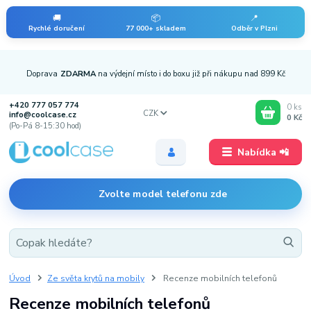
🚚
📦
📍
Rychlé doručení
77 000+ skladem
Odběr v Plzni
Doprava
ZDARMA
na výdejní místo i do boxu již při nákupu nad 899 Kč
+420 777 057 774
0
ks
CZK
info@coolcase.cz
0 Kč
(Po-Pá 8-15:30 hod)
Nabídka 📲
Zvolte model telefonu zde
Úvod
Ze světa krytů na mobily
Recenze mobilních telefonů
Recenze mobilních telefonů