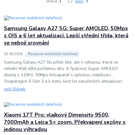
strana
z 2
další
Samsung Galaxy A27 5G: Super AMOLED, 50Mpx
s OIS a 6 let aktualizací. Lepší střední třída, která
se nebojí srovnání
01
.
08
.
2026
Recenze mobilních telefonů
Samsung Galaxy A27 5G přišel tiše, ale s výbavou, která ve
střední třídě dělá pořádnou díru. 6,7palcový Super AMOLED
displej s 120Hz, 50Mpx fotoaparát s optickou stabilizací,
Snapdragon 6 Gen 3 a k tomu šest let zaručených aktualizací.
celý článek
Xiaomi 17T Pro: vlajkový Dimensity 9500,
7000mAh a Leica 5× zoom. Překvapení sezóny s
jedinou výhradou