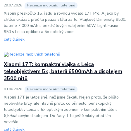
29
.
07
.
2026
Recenze mobilních telefonů
Xiaomi přeskočilo 16. řadu a rovnou vydalo 17T Pro. A jako by
chtělo ukázat, proč ta pauza stála za to. Vlajkový Dimensity 9500,
baterie 7 000 mAh s bezdrátovým nabíjením 50W, Light Fusion
950 s Leica optikou a 5× optický zoom.
celý článek
Xiaomi 17T: kompaktní vlajka s Leica
teleobjektivem 5×, baterií 6500mAh a displejem
3500 nitů
03
.
06
.
2026
Recenze mobilních telefonů
Xiaomi 17T je letos jiné, než jsme čekali. Nejen proto, že přišlo
neobvykle brzy, ale hlavně proto, co přineslo: periskopický
teleobjektiv Leica s 5× optickým zoomem v kompaktním těle s
6,59palcovým displejem. Do řady T to ještě nikdy před tím
nevešlo.
celý článek