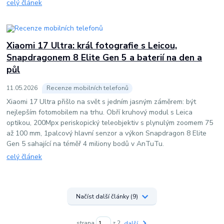
celý článek
Xiaomi 17 Ultra: král fotografie s Leicou,
Snapdragonem 8 Elite Gen 5 a baterií na den a
půl
11
.
05
.
2026
Recenze mobilních telefonů
Xiaomi 17 Ultra přišlo na svět s jedním jasným záměrem: být
nejlepším fotomobilem na trhu. Obří kruhový modul s Leica
optikou, 200Mpx periskopický teleobjektiv s plynulým zoomem 75
až 100 mm, 1palcový hlavní senzor a výkon Snapdragon 8 Elite
Gen 5 sahající na téměř 4 miliony bodů v AnTuTu.
celý článek
Načíst další články (9)
strana
z 2
další