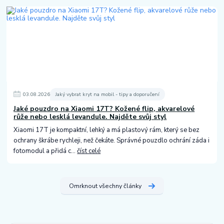
03
.
08
.
2026
Jaký vybrat kryt na mobil - tipy a doporučení
Jaké pouzdro na Xiaomi 17T? Kožené flip, akvarelové
růže nebo lesklá levandule. Najděte svůj styl
Xiaomi 17T je kompaktní, lehký a má plastový rám, který se bez
ochrany škrábe rychleji, než čekáte. Správné pouzdlo ochrání záda i
fotomodul a přidá c...
číst celé
Omrknout všechny články