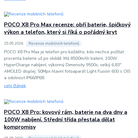
POCO X8 Pro Max recenze: obří baterie, špičkový
výkon a telefon, který si říká o pořádný kryt
25
.
05
.
2026
Recenze mobilních telefonů
POCO X8 Pro Max je telefon pro každého, kdo nechce počítat
procenta baterie už po obědě. Má 8500mAh baterii, 100W
HyperCharge nabíjení, výkonný Dimensity 9500s, velký 6,83"
AMOLED displej, 50Mpx hlavní fotoaparát Light Fusion 600 s OIS
a odolnost IP66/IP68.
celý článek
POCO X8 Pro: kovový rám, baterie na dva dny a
100W nabíjení. Střední třída přestala dělat
kompromisy