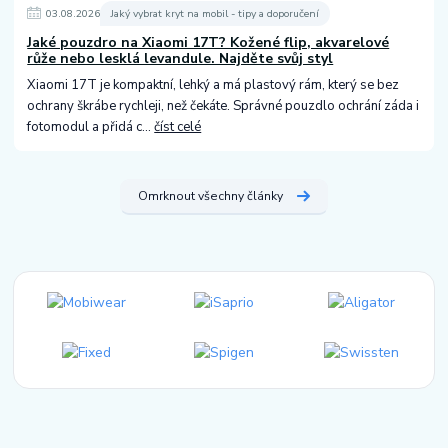
03
.
08
.
2026
Jaký vybrat kryt na mobil - tipy a doporučení
Jaké pouzdro na Xiaomi 17T? Kožené flip, akvarelové
růže nebo lesklá levandule. Najděte svůj styl
Xiaomi 17T je kompaktní, lehký a má plastový rám, který se bez
ochrany škrábe rychleji, než čekáte. Správné pouzdlo ochrání záda i
fotomodul a přidá c...
číst celé
Omrknout všechny články