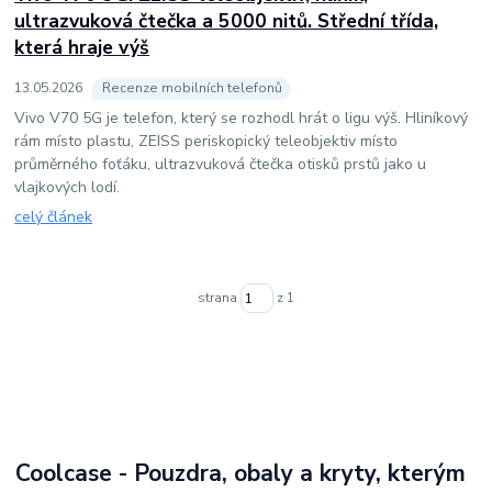
ultrazvuková čtečka a 5000 nitů. Střední třída,
která hraje výš
13
.
05
.
2026
Recenze mobilních telefonů
Vivo V70 5G je telefon, který se rozhodl hrát o ligu výš. Hliníkový
rám místo plastu, ZEISS periskopický teleobjektiv místo
průměrného foťáku, ultrazvuková čtečka otisků prstů jako u
vlajkových lodí.
celý článek
strana
z 1
Coolcase - Pouzdra, obaly a kryty, kterým