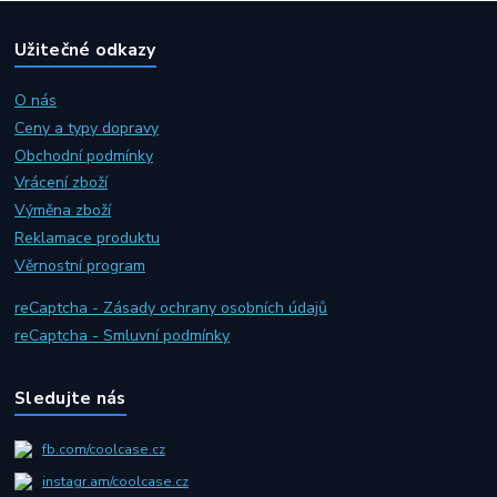
Užitečné odkazy
O nás
Ceny a typy dopravy
Obchodní podmínky
Vrácení zboží
Výměna zboží
Reklamace produktu
Věrnostní program
reCaptcha - Zásady ochrany osobních údajů
reCaptcha - Smluvní podmínky
Sledujte nás
fb.com/coolcase.cz
instagr.am/coolcase.cz