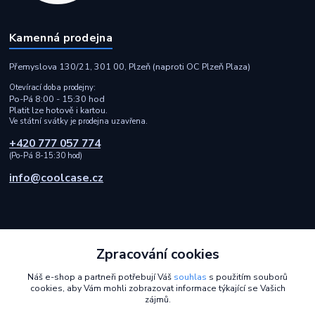
Kamenná prodejna
Přemyslova 130/21, 301 00, Plzeň (naproti OC Plzeň Plaza)
Otevírací doba prodejny:
Po-Pá 8:00 - 15:30 hod
Platit lze hotově i kartou.
Ve státní svátky je prodejna uzavřena.
+420 777 057 774
(Po-Pá 8-15:30 hod)
info@coolcase.cz
Zpracování cookies
Rychlá a spolehlivá doprava i bezpečná online platba
Náš e-shop a partneři potřebují Váš
souhlas
s použitím souborů
cookies, aby Vám mohli zobrazovat informace týkající se Vašich
2014 - 2026 © Coolcase.cz - Pouzdra, kryty, obaly, ochranná skla a
zájmů.
příslušenství na mobilní telefony