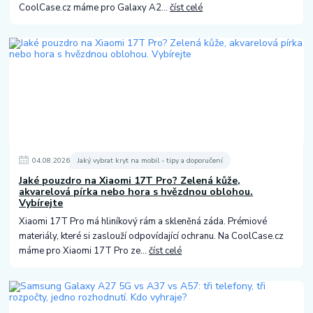
CoolCase.cz máme pro Galaxy A2...
číst celé
04
.
08
.
2026
Jaký vybrat kryt na mobil - tipy a doporučení
Jaké pouzdro na Xiaomi 17T Pro? Zelená kůže,
akvarelová pírka nebo hora s hvězdnou oblohou.
Vybírejte
Xiaomi 17T Pro má hliníkový rám a skleněná záda. Prémiové
materiály, které si zaslouží odpovídající ochranu. Na CoolCase.cz
máme pro Xiaomi 17T Pro ze...
číst celé