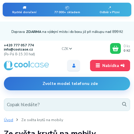
🚚
📦
📍
Rychlé doručení
77 000+ skladem
Odběr v Plzni
Doprava
ZDARMA
na výdejní místo i do boxu již při nákupu nad 899 Kč
+420 777 057 774
0
ks
CZK
info@coolcase.cz
0 Kč
(Po-Pá 8-15:30 hod)
Nabídka 📲
Zvolte model telefonu zde
Úvod
Ze světa krytů na mobily
Ze světa krytů na mobily