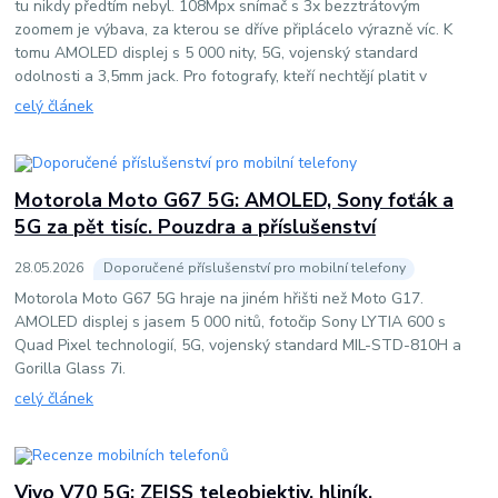
tu nikdy předtím nebyl. 108Mpx snímač s 3x bezztrátovým
zoomem je výbava, za kterou se dříve připlácelo výrazně víc. K
tomu AMOLED displej s 5 000 nity, 5G, vojenský standard
odolnosti a 3,5mm jack. Pro fotografy, kteří nechtějí platit v
celý článek
Motorola Moto G67 5G: AMOLED, Sony foťák a
5G za pět tisíc. Pouzdra a příslušenství
28
.
05
.
2026
Doporučené příslušenství pro mobilní telefony
Motorola Moto G67 5G hraje na jiném hřišti než Moto G17.
AMOLED displej s jasem 5 000 nitů, fotočip Sony LYTIA 600 s
Quad Pixel technologií, 5G, vojenský standard MIL-STD-810H a
Gorilla Glass 7i.
celý článek
Vivo V70 5G: ZEISS teleobjektiv, hliník,