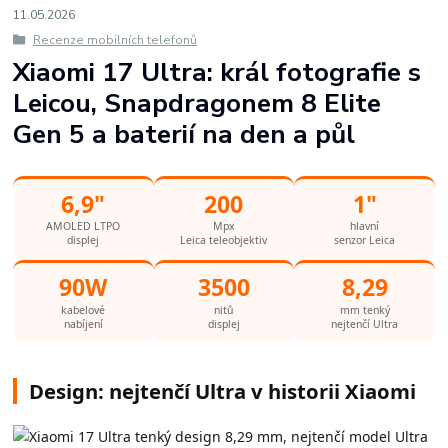
11
.
05
.
2026
Recenze mobilních telefonů
Xiaomi 17 Ultra: král fotografie s
Leicou, Snapdragonem 8 Elite
Gen 5 a baterií na den a půl
6,9"
200
1"
AMOLED LTPO
Mpx
hlavní
displej
Leica teleobjektiv
senzor Leica
90W
3500
8,29
kabelové
nitů
mm tenký
nabíjení
displej
nejtenčí Ultra
Design: nejtenčí Ultra v historii Xiaomi