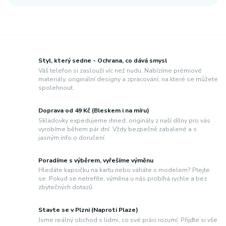
Styl, který sedne - Ochrana, co dává smysl
Váš telefon si zaslouží víc než nudu. Nabízíme prémiové
materiály, originální designy a zpracování, na které se můžete
spolehnout.
Doprava od 49 Kč (Bleskem i na míru)
Skladovky expedujeme ihned, originály z naší dílny pro vás
vyrobíme během pár dní. Vždy bezpečně zabalené a s
jasným info o doručení.
Poradíme s výběrem, vyřešíme výměnu
Hledáte kapsičku na kartu nebo váháte s modelem? Ptejte
se. Pokud se netrefíte, výměna u nás probíhá rychle a bez
zbytečných dotazů.
Stavte se v Plzni (Naproti Plaze)
Jsme reálný obchod s lidmi, co své práci rozumí. Přijďte si vše