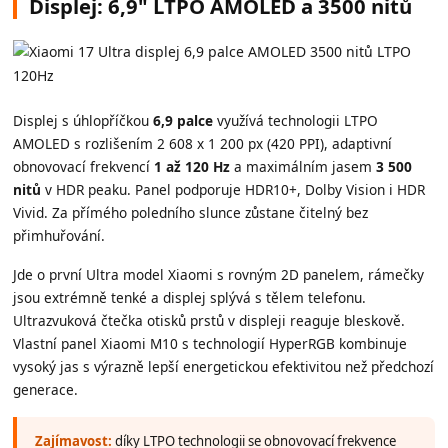
Displej: 6,9" LTPO AMOLED a 3500 nitů
Displej s úhlopříčkou
6,9 palce
využívá technologii LTPO
AMOLED s rozlišením 2 608 x 1 200 px (420 PPI), adaptivní
obnovovací frekvencí
1 až 120 Hz
a maximálním jasem
3 500
nitů
v HDR peaku. Panel podporuje HDR10+, Dolby Vision i HDR
Vivid. Za přímého poledního slunce zůstane čitelný bez
přimhuřování.
Jde o první Ultra model Xiaomi s rovným 2D panelem, rámečky
jsou extrémně tenké a displej splývá s tělem telefonu.
Ultrazvuková čtečka otisků prstů v displeji reaguje bleskově.
Vlastní panel Xiaomi M10 s technologií HyperRGB kombinuje
vysoký jas s výrazně lepší energetickou efektivitou než předchozí
generace.
Zajímavost:
díky LTPO technologii se obnovovací frekvence