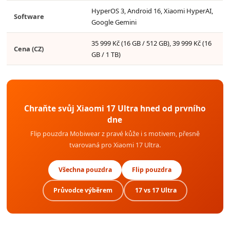
HyperOS 3, Android 16, Xiaomi HyperAI,
Software
Google Gemini
35 999 Kč (16 GB / 512 GB), 39 999 Kč (16
Cena (CZ)
GB / 1 TB)
Chraňte svůj Xiaomi 17 Ultra hned od prvního
dne
Flip pouzdra Mobiwear z pravé kůže i s motivem, přesně
tvarovaná pro Xiaomi 17 Ultra.
Všechna pouzdra
Flip pouzdra
Průvodce výběrem
17 vs 17 Ultra