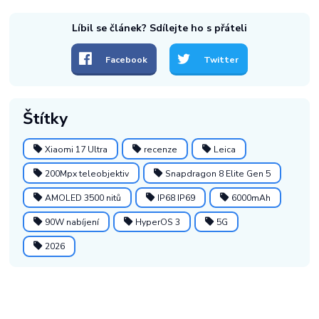
Líbil se článek? Sdílejte ho s přáteli
Facebook
Twitter
Štítky
Xiaomi 17 Ultra
recenze
Leica
200Mpx teleobjektiv
Snapdragon 8 Elite Gen 5
AMOLED 3500 nitů
IP68 IP69
6000mAh
90W nabíjení
HyperOS 3
5G
2026