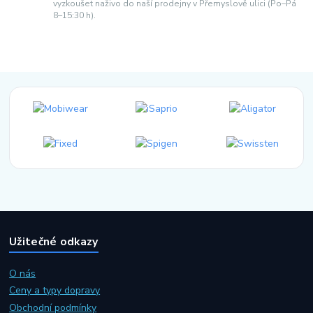
vyzkoušet naživo do naší prodejny v Přemyslově ulici (Po–Pá
8–15:30 h).
Užitečné odkazy
O nás
Ceny a typy dopravy
Obchodní podmínky