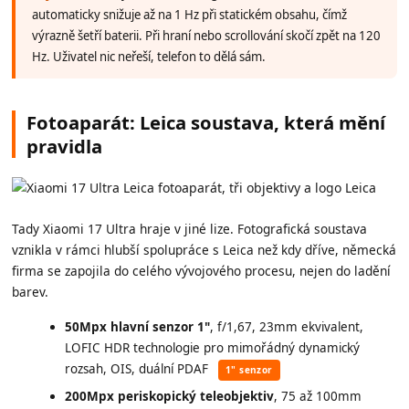
automaticky snižuje až na 1 Hz při statickém obsahu, čímž
výrazně šetří baterii. Při hraní nebo scrollování skočí zpět na 120
Hz. Uživatel nic neřeší, telefon to dělá sám.
Fotoaparát: Leica soustava, která mění
pravidla
Tady Xiaomi 17 Ultra hraje v jiné lize. Fotografická soustava
vznikla v rámci hlubší spolupráce s Leica než kdy dříve, německá
firma se zapojila do celého vývojového procesu, nejen do ladění
barev.
50Mpx hlavní senzor 1"
, f/1,67, 23mm ekvivalent,
LOFIC HDR technologie pro mimořádný dynamický
rozsah, OIS, duální PDAF
1" senzor
200Mpx periskopický teleobjektiv
, 75 až 100mm