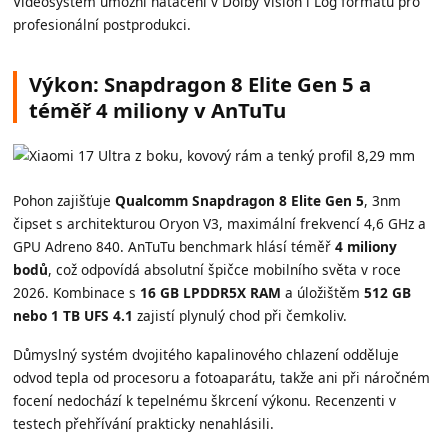
Videosystem umožní natáčení v Dolby Vision i Log formátu pro
profesionální postprodukci.
Výkon: Snapdragon 8 Elite Gen 5 a
téměř 4 miliony v AnTuTu
Pohon zajišťuje
Qualcomm Snapdragon 8 Elite Gen 5
, 3nm
čipset s architekturou Oryon V3, maximální frekvencí 4,6 GHz a
GPU Adreno 840. AnTuTu benchmark hlásí téměř
4 miliony
bodů
, což odpovídá absolutní špičce mobilního světa v roce
2026. Kombinace s
16 GB LPDDR5X RAM
a úložištěm
512 GB
nebo 1 TB UFS 4.1
zajistí plynulý chod při čemkoliv.
Důmyslný systém dvojitého kapalinového chlazení odděluje
odvod tepla od procesoru a fotoaparátu, takže ani při náročném
focení nedochází k tepelnému škrcení výkonu. Recenzenti v
testech přehřívání prakticky nenahlásili.