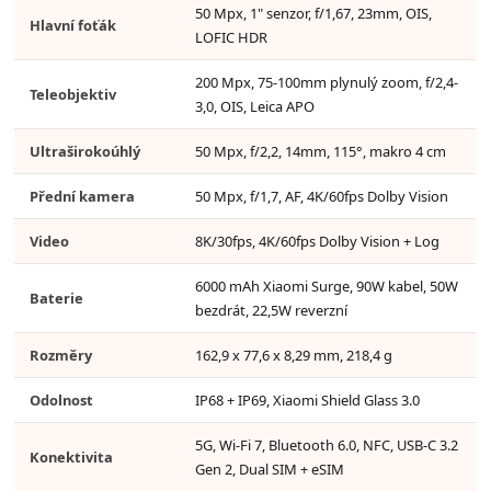
50 Mpx, 1" senzor, f/1,67, 23mm, OIS,
Hlavní foťák
LOFIC HDR
200 Mpx, 75-100mm plynulý zoom, f/2,4-
Teleobjektiv
3,0, OIS, Leica APO
Ultraširokoúhlý
50 Mpx, f/2,2, 14mm, 115°, makro 4 cm
Přední kamera
50 Mpx, f/1,7, AF, 4K/60fps Dolby Vision
Video
8K/30fps, 4K/60fps Dolby Vision + Log
6000 mAh Xiaomi Surge, 90W kabel, 50W
Baterie
bezdrát, 22,5W reverzní
Rozměry
162,9 x 77,6 x 8,29 mm, 218,4 g
Odolnost
IP68 + IP69, Xiaomi Shield Glass 3.0
5G, Wi-Fi 7, Bluetooth 6.0, NFC, USB-C 3.2
Konektivita
Gen 2, Dual SIM + eSIM