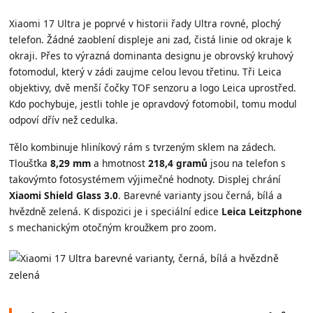
Xiaomi 17 Ultra je poprvé v historii řady Ultra rovné, plochý
telefon. Žádné zaoblení displeje ani zad, čistá linie od okraje k
okraji. Přes to výrazná dominanta designu je obrovský kruhový
fotomodul, který v zádi zaujme celou levou třetinu. Tři Leica
objektivy, dvě menší čočky TOF senzoru a logo Leica uprostřed.
Kdo pochybuje, jestli tohle je opravdový fotomobil, tomu modul
odpoví dřív než cedulka.
Tělo kombinuje hliníkový rám s tvrzeným sklem na zádech.
Tloušťka
8,29 mm
a hmotnost
218,4 gramů
jsou na telefon s
takovýmto fotosystémem výjimečné hodnoty. Displej chrání
Xiaomi Shield Glass 3.0
. Barevné varianty jsou černá, bílá a
hvězdně zelená. K dispozici je i speciální edice
Leica Leitzphone
s mechanickým otočným kroužkem pro zoom.