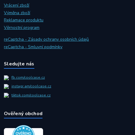
Vrácení zboží
Výměna zboží
Reklamace produktu
Věrnostní program
reCaptcha - Zásady ochrany osobních údajů
reCaptcha - Smluvní podmínky
Sledujte nás
fb.com/coolcase.cz
instagr.am/coolcase.cz
tiktok.com/coolcase.cz
Ověřený obchod