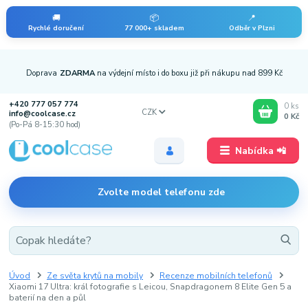
🚚
📦
📍
Rychlé doručení
77 000+ skladem
Odběr v Plzni
Doprava
ZDARMA
na výdejní místo i do boxu již při nákupu nad 899 Kč
+420 777 057 774
0
ks
CZK
info@coolcase.cz
0 Kč
(Po-Pá 8-15:30 hod)
Nabídka 📲
Zvolte model telefonu zde
Úvod
Ze světa krytů na mobily
Recenze mobilních telefonů
Xiaomi 17 Ultra: král fotografie s Leicou, Snapdragonem 8 Elite Gen 5 a
baterií na den a půl