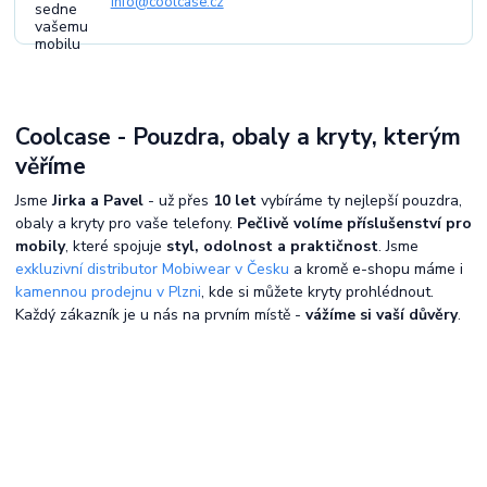
info@coolcase.cz
Coolcase - Pouzdra, obaly a kryty, kterým
věříme
Jsme
Jirka a Pavel
- už přes
10 let
vybíráme ty nejlepší pouzdra,
obaly a kryty pro vaše telefony.
Pečlivě volíme příslušenství pro
mobily
, které spojuje
styl, odolnost a praktičnost
. Jsme
exkluzivní distributor Mobiwear v Česku
a kromě e-shopu máme i
kamennou prodejnu v Plzni
, kde si můžete kryty prohlédnout.
Každý zákazník je u nás na prvním místě -
vážíme si vaší důvěry
.