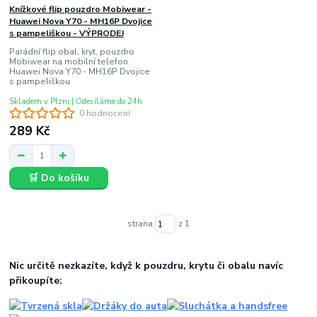
Knížkové flip pouzdro Mobiwear -
Huawei Nova Y70 - MH16P Dvojice
s pampeliškou - VÝPRODEJ
Parádní flip obal, kryt, pouzdro
Mobiwear na mobilní telefon
Huawei Nova Y70 - MH16P Dvojice
s pampeliškou
Skladem v Plzni | Odesíláme do 24h
0 hodnocení
289 Kč
🛒 Do košíku
strana
z 1
Nic určitě nezkazíte, když k pouzdru, krytu či obalu navíc
přikoupíte: