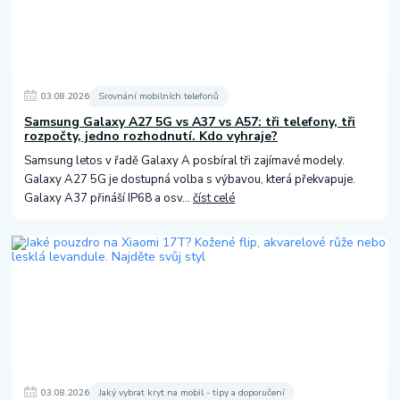
03
.
08
.
2026
Srovnání mobilních telefonů
Samsung Galaxy A27 5G vs A37 vs A57: tři telefony, tři
rozpočty, jedno rozhodnutí. Kdo vyhraje?
Samsung letos v řadě Galaxy A posbíral tři zajímavé modely.
Galaxy A27 5G je dostupná volba s výbavou, která překvapuje.
Galaxy A37 přináší IP68 a osv...
číst celé
03
.
08
.
2026
Jaký vybrat kryt na mobil - tipy a doporučení