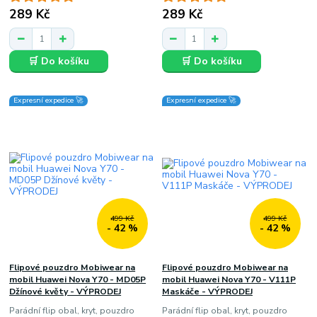
289 Kč
289 Kč
🛒 Do košíku
🛒 Do košíku
Expresní expedice 🚀
Expresní expedice 🚀
499 Kč
499 Kč
- 42 %
- 42 %
Flipové pouzdro Mobiwear na
Flipové pouzdro Mobiwear na
mobil Huawei Nova Y70 - MD05P
mobil Huawei Nova Y70 - V111P
Džínové květy - VÝPRODEJ
Maskáče - VÝPRODEJ
Parádní flip obal, kryt, pouzdro
Parádní flip obal, kryt, pouzdro