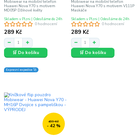
Mobiwear na mobilní telefon
Mobiwear na mobilní telefon
Huawei Nova Y70 s motivem
Huawei Nova Y70 s motivem V111P
MD05P Džínové květy
Maskáče
Skladem v Plzni | Odesíláme do 24h
Skladem v Plzni | Odesíláme do 24h
0 hodnocení
0 hodnocení
289 Kč
289 Kč
🛒 Do košíku
🛒 Do košíku
Expresní expedice 🚀
499 Kč
- 42 %