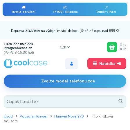
🚚
📦
📍
Rychlé doručení
77 000+ skladem
Odběr v Plzni
Doprava
ZDARMA
na výdejní místo i do boxu již při nákupu nad 899 Kč
+420 777 057 774
0
ks
CZK
info@coolcase.cz
0 Kč
(Po-Pá 8-15:30 hod)
Nabídka 📲
Zvolte model telefonu zde
Úvod
Pouzdra Huawei
Huawei Nova Y70
Flip knížková
pouzdra