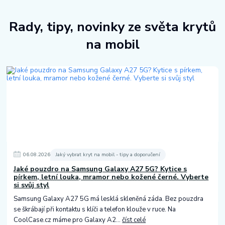
Rady, tipy, novinky ze světa krytů
na mobil
06
.
08
.
2026
Jaký vybrat kryt na mobil - tipy a doporučení
Jaké pouzdro na Samsung Galaxy A27 5G? Kytice s
pírkem, letní louka, mramor nebo kožené černé. Vyberte
si svůj styl
Samsung Galaxy A27 5G má lesklá skleněná záda. Bez pouzdra
se škrábají při kontaktu s klíči a telefon klouže v ruce. Na
CoolCase.cz máme pro Galaxy A2...
číst celé