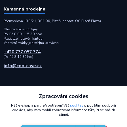
Kamenná prodejna
Přemyslova 130/21, 301 00, Plzeň (naproti OC Plzeň Plaza)
Otevírací doba prodejny:
Po-Pá 8:00 - 15:30 hod
Platit lze hotově i kartou.
Ve státní svátky je prodejna uzavřena.
+420 777 057 774
(Po-Pá 8-15:30 hod)
info@coolcase.cz
Zpracování cookies
Rychlá a spolehlivá doprava i bezpečná online platba
Náš e-shop a partneři potřebují Váš
souhlas
s použitím souborů
cookies, aby Vám mohli zobrazovat informace týkající se Vašich
2014 - 2026 © Coolcase.cz - Pouzdra, kryty, obaly, ochranná skla a
zájmů.
příslušenství na mobilní telefony
Design od
OndrejDvorak.com
.