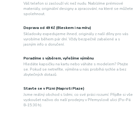
Váš telefon si zaslouží víc než nudu. Nabízíme prémiové
materiály, originální designy a zpracování, na které se můžete
spolehnout.
Doprava od 49 Kč (Bleskem i na míru)
Skladovky expedujeme ihned, originály z naší dílny pro vás
vyrobíme během pár dní. Vždy bezpečně zabalené a s
jasným info o doručení.
Poradíme s výběrem, vyřešíme výměnu
Hledáte kapsičku na kartu nebo váháte s modelem? Ptejte
se. Pokud se netrefíte, výměna u nás probíhá rychle a bez
zbytečných dotazů.
Stavte se v Plzni (Naproti Plaze)
Jsme reálný obchod s lidmi, co své práci rozumí. Přijďte si vše
vyzkoušet naživo do naší prodejny v Přemyslově ulici (Po–Pá
8–15:30 h).