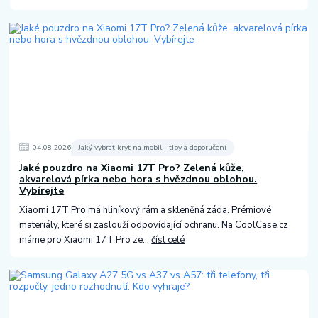
04
.
08
.
2026
Jaký vybrat kryt na mobil - tipy a doporučení
Jaké pouzdro na Xiaomi 17T Pro? Zelená kůže,
akvarelová pírka nebo hora s hvězdnou oblohou.
Vybírejte
Xiaomi 17T Pro má hliníkový rám a skleněná záda. Prémiové
materiály, které si zaslouží odpovídající ochranu. Na CoolCase.cz
máme pro Xiaomi 17T Pro ze...
číst celé