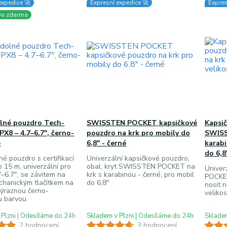
expedice 🚀
Expresní expedice 🚀
Expres
va zdarma
lné pouzdro Tech-
SWISSTEN POCKET kapsičkové
Kapsič
PX8 – 4.7–6.7", černo-
pouzdro na krk pro mobily do
SWISS
é
6,8" - černé
karabi
do 6,
é pouzdro s certifikací
Univerzální kapsičkové pouzdro,
o 15 m, univerzální pro
obal, kryt SWISSTEN POCKET na
Univer
7–6.7", se závitem na
krk s karabinou - černé, pro mobil
POCKET
echanickým tlačítkem na
do 6,8"
nosit n
výraznou černo-
velikos
u barvou
 Plzni | Odesíláme do 24h
Skladem v Plzni | Odesíláme do 24h
Skladem
2 hodnocení
3 hodnocení