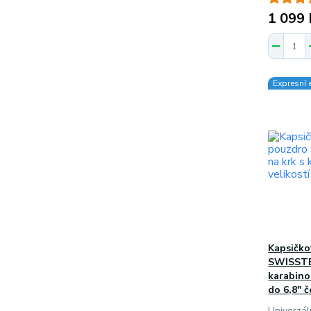
1 099 
Expresní 
Kapsičko
SWISSTE
karabino
do 6,8" 
Univerzá