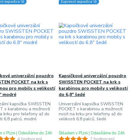
ní expedice 🚀
Expresní expedice 🚀
kové univerzální pouzdro
Kapsičkové univerzální pouzdro
TEN POCKET na krk s
SWISSTEN POCKET na krk s
nou pro mobily s velikostí
karabinou pro mobily s velikostí
8" modré
do 6,8" šedé
zální kapsička SWISSTEN
Univerzální kapsička SWISSTEN
 s karabinou a možností
POCKET s karabinou a možností
a krku pro telefony až do
nosit na krku pro telefony až do
ti 6,8 palců, modré
velikosti 6,8 palců, šedé
 v Plzni | Odesíláme do 24h
Skladem v Plzni | Odesíláme do 24h
4 hodnocení
2 hodnocení