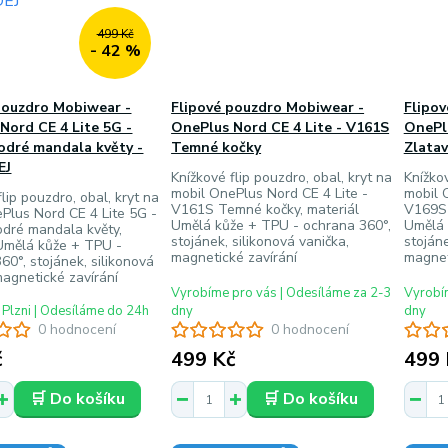
499 Kč
- 42 %
pouzdro Mobiwear -
Flipové pouzdro Mobiwear -
Flipo
Nord CE 4 Lite 5G -
OnePlus Nord CE 4 Lite - V161S
OnePlu
dré mandala květy -
Temné kočky
Zlatav
EJ
Knížkové flip pouzdro, obal, kryt na
Knížkov
mobil OnePlus Nord CE 4 Lite -
mobil 
lip pouzdro, obal, kryt na
V161S Temné kočky, materiál
V169S 
Plus Nord CE 4 Lite 5G -
Umělá kůže + TPU - ochrana 360°,
Umělá 
dré mandala květy,
stojánek, silikonová vanička,
stojáne
Umělá kůže + TPU -
magnetické zavírání
magnet
60°, stojánek, silikonová
magnetické zavírání
Vyrobíme pro vás | Odesíláme za 2-3
Vyrobím
 Plzni | Odesíláme do 24h
dny
dny
0 hodnocení
0 hodnocení
č
499 Kč
499 
🛒 Do košíku
🛒 Do košíku