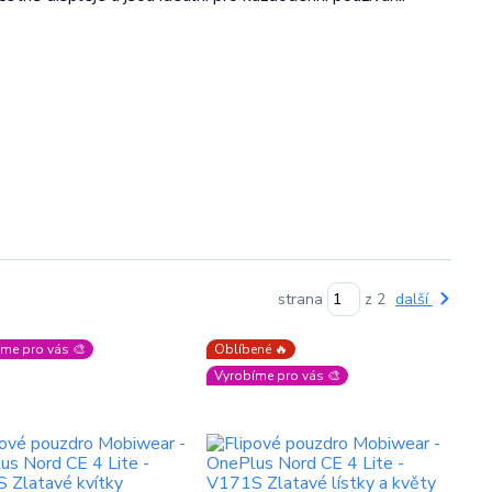
strana
z 2
další
me pro vás 🎨
Oblíbené 🔥
Vyrobíme pro vás 🎨