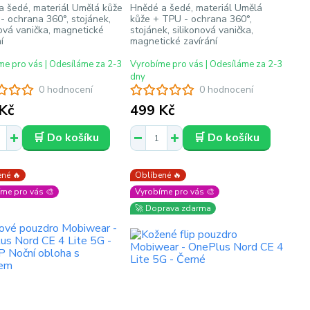
a šedé, materiál Umělá kůže
Hnědé a šedé, materiál Umělá
- ochrana 360°, stojánek,
kůže + TPU - ochrana 360°,
nová vanička, magnetické
stojánek, silikonová vanička,
í
magnetické zavírání
e pro vás | Odesíláme za 2-3
Vyrobíme pro vás | Odesíláme za 2-3
dny
0 hodnocení
0 hodnocení
Kč
499 Kč
🛒 Do košíku
🛒 Do košíku
né 🔥
Oblíbené 🔥
me pro vás 🎨
Vyrobíme pro vás 🎨
🚀 Doprava zdarma