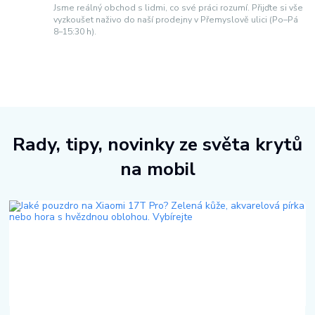
Jsme reálný obchod s lidmi, co své práci rozumí. Přijďte si vše
vyzkoušet naživo do naší prodejny v Přemyslově ulici (Po–Pá
8–15:30 h).
Rady, tipy, novinky ze světa krytů
na mobil