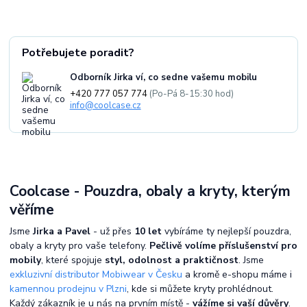
Potřebujete poradit?
Odborník Jirka ví, co sedne vašemu mobilu
+420 777 057 774
(Po-Pá 8-15:30 hod)
info@coolcase.cz
Coolcase - Pouzdra, obaly a kryty, kterým
věříme
Jsme
Jirka a Pavel
- už přes
10 let
vybíráme ty nejlepší pouzdra,
obaly a kryty pro vaše telefony.
Pečlivě volíme příslušenství pro
mobily
, které spojuje
styl, odolnost a praktičnost
. Jsme
exkluzivní distributor Mobiwear v Česku
a kromě e-shopu máme i
kamennou prodejnu v Plzni
, kde si můžete kryty prohlédnout.
Každý zákazník je u nás na prvním místě -
vážíme si vaší důvěry
.