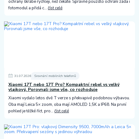
ochrany škrábe rychleji, než čekáte. Správné pouzdlo ochrání záda i
fotomodul a přidá c...
číst celé
31
.
07
.
2026
Srovnání mobilních telefonů
Xiaomi 17T nebo 17T Pro? Kompaktní rebel vs velký
vlajkový. Porovnali jsme vše, co rozhoduje
Xiaomi vydalo letos dvě T verze s překvapivě podobnou výbavou.
Oba mají Leica 5× zoom, oba mají AMOLED 1,5K a IP68. Na první
pohled je těžké říct, pro...
číst celé