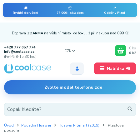
🚚
📦
📍
Rychlé doručení
77 000+ skladem
Odběr v Plzni
Doprava
ZDARMA
na výdejní místo i do boxu již při nákupu nad 899 Kč
+420 777 057 774
0
ks
CZK
info@coolcase.cz
0 Kč
(Po-Pá 8-15:30 hod)
Nabídka 📲
Zvolte model telefonu zde
Úvod
Pouzdra Huawei
Huawei P Smart (2019)
Plastová
pouzdra