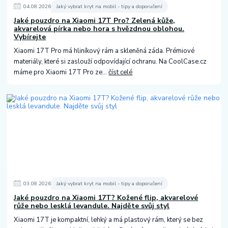
04
.
08
.
2026
Jaký vybrat kryt na mobil - tipy a doporučení
Jaké pouzdro na Xiaomi 17T Pro? Zelená kůže,
akvarelová pírka nebo hora s hvězdnou oblohou.
Vybírejte
Xiaomi 17T Pro má hliníkový rám a skleněná záda. Prémiové
materiály, které si zaslouží odpovídající ochranu. Na CoolCase.cz
máme pro Xiaomi 17T Pro ze...
číst celé
03
.
08
.
2026
Jaký vybrat kryt na mobil - tipy a doporučení
Jaké pouzdro na Xiaomi 17T? Kožené flip, akvarelové
růže nebo lesklá levandule. Najděte svůj styl
Xiaomi 17T je kompaktní, lehký a má plastový rám, který se bez