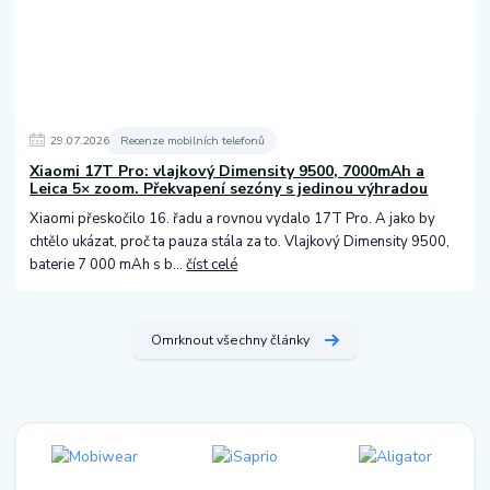
29
.
07
.
2026
Recenze mobilních telefonů
Xiaomi 17T Pro: vlajkový Dimensity 9500, 7000mAh a
Leica 5× zoom. Překvapení sezóny s jedinou výhradou
Xiaomi přeskočilo 16. řadu a rovnou vydalo 17T Pro. A jako by
chtělo ukázat, proč ta pauza stála za to. Vlajkový Dimensity 9500,
baterie 7 000 mAh s b...
číst celé
Omrknout všechny články