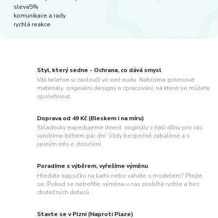
sleva5%
komunikace a rady
rychlá reakce
Styl, který sedne - Ochrana, co dává smysl
Váš telefon si zaslouží víc než nudu. Nabízíme prémiové
materiály, originální designy a zpracování, na které se můžete
spolehnout.
Doprava od 49 Kč (Bleskem i na míru)
Skladovky expedujeme ihned, originály z naší dílny pro vás
vyrobíme během pár dní. Vždy bezpečně zabalené a s
jasným info o doručení.
Poradíme s výběrem, vyřešíme výměnu
Hledáte kapsičku na kartu nebo váháte s modelem? Ptejte
se. Pokud se netrefíte, výměna u nás probíhá rychle a bez
zbytečných dotazů.
Stavte se v Plzni (Naproti Plaze)