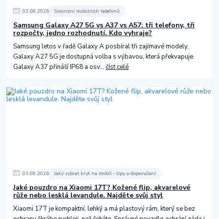
03
.
08
.
2026
Srovnání mobilních telefonů
Samsung Galaxy A27 5G vs A37 vs A57: tři telefony, tři
rozpočty, jedno rozhodnutí. Kdo vyhraje?
Samsung letos v řadě Galaxy A posbíral tři zajímavé modely.
Galaxy A27 5G je dostupná volba s výbavou, která překvapuje.
Galaxy A37 přináší IP68 a osv...
číst celé
03
.
08
.
2026
Jaký vybrat kryt na mobil - tipy a doporučení
Jaké pouzdro na Xiaomi 17T? Kožené flip, akvarelové
růže nebo lesklá levandule. Najděte svůj styl
Xiaomi 17T je kompaktní, lehký a má plastový rám, který se bez
ochrany škrábe rychleji, než čekáte. Správné pouzdlo ochrání záda i