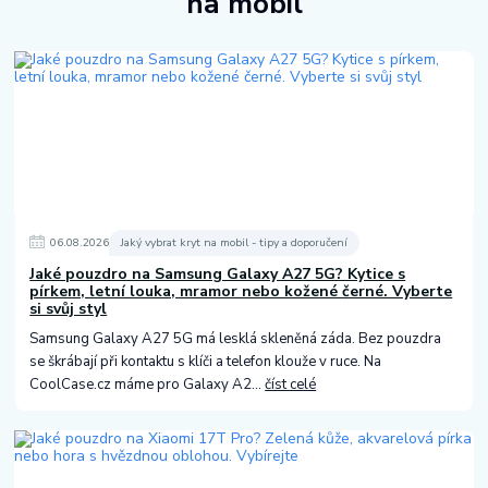
na mobil
06
.
08
.
2026
Jaký vybrat kryt na mobil - tipy a doporučení
Jaké pouzdro na Samsung Galaxy A27 5G? Kytice s
pírkem, letní louka, mramor nebo kožené černé. Vyberte
si svůj styl
Samsung Galaxy A27 5G má lesklá skleněná záda. Bez pouzdra
se škrábají při kontaktu s klíči a telefon klouže v ruce. Na
CoolCase.cz máme pro Galaxy A2...
číst celé