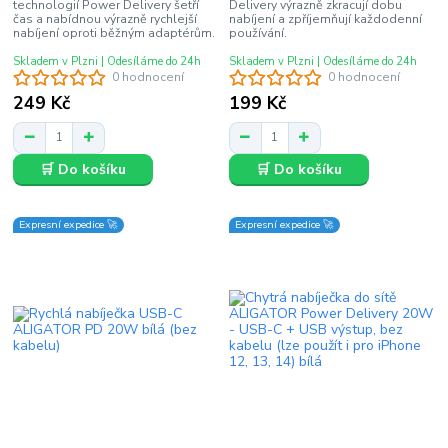
technologií Power Delivery šetří
Delivery výrazně zkracují dobu
čas a nabídnou výrazně rychlejší
nabíjení a zpříjemňují každodenní
nabíjení oproti běžným adaptérům.
používání.
Skladem v Plzni | Odesíláme do 24h
Skladem v Plzni | Odesíláme do 24h
0 hodnocení
0 hodnocení
249 Kč
199 Kč
🛒 Do košíku
🛒 Do košíku
Expresní expedice 🚀
Expresní expedice 🚀