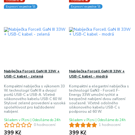
Oblíbené 🔥
Oblíbené 🔥
Expresní expedice 🚀
Expresní expedice 🚀
Nabíječka Forcell GaN III 33W +
Nabíječka Forcell GaN III 33W +
USB-C kabel - zelená
USB-C kabel - modrá
Kompaktní nabíječka s výkonem 33
Kompaktní a elegantní nabíječka s
W, technologií GaN III a dvojicí
technologií GaN3 - Forcell F-
portů USB-C a USB-A. Včetně
Energy 33W umožní rychlé a
silikonového kabelu USB-C 60 W.
bezpečné nabíjení dvou zařízení
Stylové zelené provedení a vysoká
současně. Včetně odolného
spolehlivost pro každodenní
silikonového kabelu USB-C s
nabíjení.
podporou až 60 W.
Skladem v Plzni | Odesíláme do 24h
Skladem v Plzni | Odesíláme do 24h
0 hodnocení
1 hodnocení
399 Kč
399 Kč