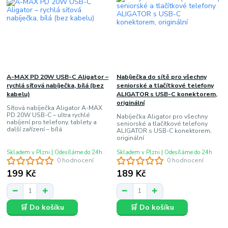
A-MAX PD 20W USB-C Aligator –
Nabíječka do sítě pro všechny
rychlá síťová nabíječka, bílá (bez
seniorské a tlačítkové telefony
kabelu)
ALIGATOR s USB-C konektorem,
originální
Síťová nabíječka Aligator A-MAX
PD 20W USB-C – ultra rychlé
Nabíječka Aligator pro všechny
nabíjení pro telefony, tablety a
seniorské a tlačítkové telefony
další zařízení – bílá
ALIGATOR s USB-C konektorem,
originální
Skladem v Plzni | Odesíláme do 24h
Skladem v Plzni | Odesíláme do 24h
0 hodnocení
0 hodnocení
199 Kč
189 Kč
🛒 Do košíku
🛒 Do košíku