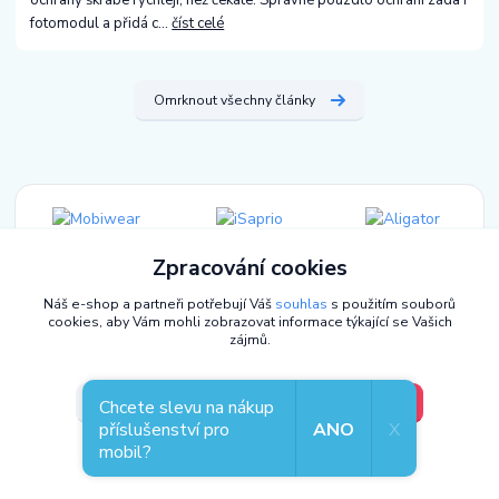
fotomodul a přidá c...
číst celé
Omrknout všechny články
Zpracování cookies
Náš e-shop a partneři potřebují Váš
souhlas
s použitím souborů
cookies, aby Vám mohli zobrazovat informace týkající se Vašich
zájmů.
V pořádku, jdu si vybrat
Nastavení
Chcete slevu na nákup
příslušenství pro
ANO
X
Užitečné odkazy
mobil?
Souhlas můžete odmítnout
zde
.
O nás