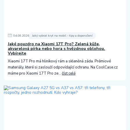
04
.
08
.
2026
Jaký vybrat kryt na mobil - tipy a doporučení
Jaké pouzdro na Xiaomi 17T Pro? Zelená kůže,
akvarelová pírka nebo hora s hvězdnou oblohou.
Vybírejte
Xiaomi 17T Pro má hliníkový rám a skleněná záda. Prémiové
materiály, které si zaslouží odpovídající ochranu. Na CoolCase.cz
máme pro Xiaomi 17T Pro ze...
číst celé