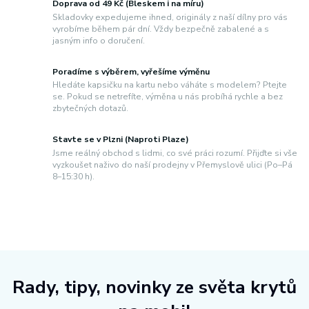
Doprava od 49 Kč (Bleskem i na míru)
Skladovky expedujeme ihned, originály z naší dílny pro vás
vyrobíme během pár dní. Vždy bezpečně zabalené a s
jasným info o doručení.
Poradíme s výběrem, vyřešíme výměnu
Hledáte kapsičku na kartu nebo váháte s modelem? Ptejte
se. Pokud se netrefíte, výměna u nás probíhá rychle a bez
zbytečných dotazů.
Stavte se v Plzni (Naproti Plaze)
Jsme reálný obchod s lidmi, co své práci rozumí. Přijďte si vše
vyzkoušet naživo do naší prodejny v Přemyslově ulici (Po–Pá
8–15:30 h).
Rady, tipy, novinky ze světa krytů