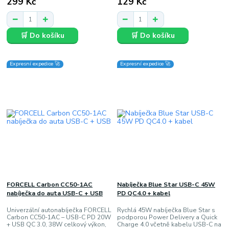
299 Kč
129 Kč
🛒 Do košíku
🛒 Do košíku
Expresní expedice 🚀
Expresní expedice 🚀
FORCELL Carbon CC50-1AC
Nabíječka Blue Star USB-C 45W
nabíječka do auta USB-C + USB
PD QC4.0 + kabel
Univerzální autonabíječka FORCELL
Rychlá 45W nabíječka Blue Star s
Carbon CC50-1AC – USB-C PD 20W
podporou Power Delivery a Quick
+ USB QC 3.0, 38W celkový výkon,
Charge 4.0 včetně kabelu USB-C na