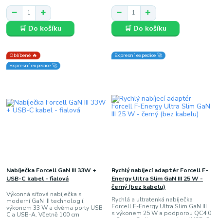
🛒 Do košíku
🛒 Do košíku
Oblíbené 🔥
Expresní expedice 🚀
Expresní expedice 🚀
Nabíječka Forcell GaN III 33W +
Rychlý nabíjecí adaptér Forcell F-
USB-C kabel - fialová
Energy Ultra Slim GaN III 25 W -
černý (bez kabelu)
Výkonná síťová nabíječka s
Rychlá a ultratenká nabíječka
moderní GaN III technologií,
Forcell F-Energy Ultra Slim GaN III
výkonem 33 W a dvěma porty USB-
s výkonem 25 W a podporou QC4.0
C a USB-A. Včetně 100 cm