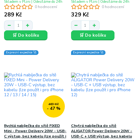
Skladem v Plzni | Odesíláme do 24h
Skladem v Plzni | Odesíláme do 24h
0 hodnocení
0 hodnocení
289 Kč
329 Kč
🛒 Do košíku
🛒 Do košíku
Expresní expedice 🚀
Expresní expedice 🚀
469 Kč
- 47 %
Rychlá nabíječka do sítě FIXED
Chytrá nabíječka do sítě
Mini - Power Delivery 20W - USB-
ALIGATOR Power Delivery 20W -
C výstup, bez kabelu (lze použít i
USB-C + USB výstup, bez kabelu