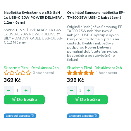
Nabíječka Swissten do sítě GaN
Originální Samsung nabíječka EP-
1x USB-C 20W POWER DELIVERY ,
TA800 25W USB-C kabel černá
1,2m - černá
Originální nabíječka Samsung EP-
SWISSTEN SÍŤOVÝ ADAPTÉR GaN
TA800 25W nabídne rychlé
1x USB-C 20W POWER DELIVERY
nabíjení, USB-C výstup a výkon,
BÍLÝ + DATOVÝ KABEL USB-C/USB-
který oceníte doma, v práci i na
C 1,2 M černý
cestách. Kvalitní nabíječky s
podporou Power Delivery
pomáhají dobít telefon rychle,
bezpečně a bez zbytečného
čekání.
Skladem v Plzni | Odesíláme do 24h
Skladem v Plzni | Odesíláme do 24h
0 hodnocení
1 hodnocení
369 Kč
399 Kč
🛒 Do košíku
🛒 Do košíku
Expresní expedice 🚀
Expresní expedice 🚀