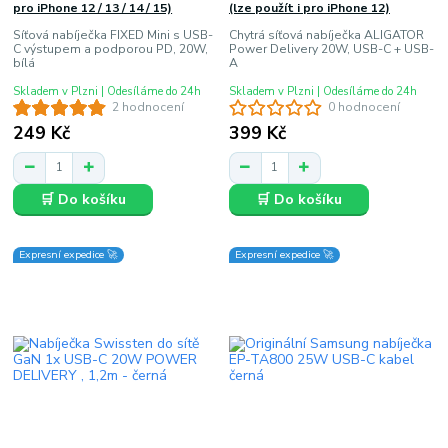
pro iPhone 12 / 13 / 14 / 15)
(lze použít i pro iPhone 12)
Síťová nabíječka FIXED Mini s USB-
Chytrá síťová nabíječka ALIGATOR
C výstupem a podporou PD, 20W,
Power Delivery 20W, USB-C + USB-
bílá
A
Skladem v Plzni | Odesíláme do 24h
Skladem v Plzni | Odesíláme do 24h
2 hodnocení
0 hodnocení
249 Kč
399 Kč
🛒 Do košíku
🛒 Do košíku
Expresní expedice 🚀
Expresní expedice 🚀