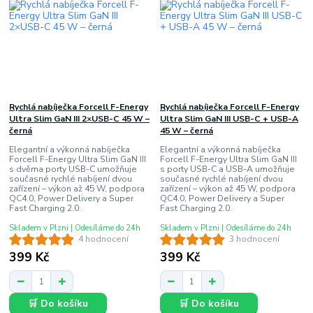
Rychlá nabíječka Forcell F-Energy
Rychlá nabíječka Forcell F-Energy
Ultra Slim GaN III 2×USB-C 45 W –
Ultra Slim GaN III USB-C + USB-A
černá
45 W – černá
Elegantní a výkonná nabíječka
Elegantní a výkonná nabíječka
Forcell F-Energy Ultra Slim GaN III
Forcell F-Energy Ultra Slim GaN III
s dvěma porty USB-C umožňuje
s porty USB-C a USB-A umožňuje
současné rychlé nabíjení dvou
současné rychlé nabíjení dvou
zařízení – výkon až 45 W, podpora
zařízení – výkon až 45 W, podpora
QC4.0, Power Delivery a Super
QC4.0, Power Delivery a Super
Fast Charging 2.0.
Fast Charging 2.0.
Skladem v Plzni | Odesíláme do 24h
Skladem v Plzni | Odesíláme do 24h
4 hodnocení
3 hodnocení
399 Kč
399 Kč
🛒 Do košíku
🛒 Do košíku