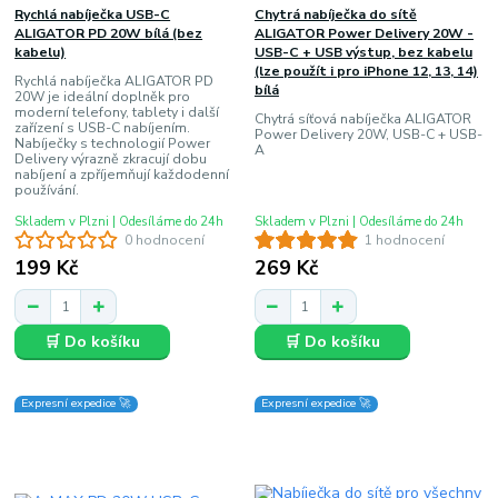
Rychlá nabíječka USB-C
Chytrá nabíječka do sítě
ALIGATOR PD 20W bílá (bez
ALIGATOR Power Delivery 20W -
kabelu)
USB-C + USB výstup, bez kabelu
(lze použít i pro iPhone 12, 13, 14)
Rychlá nabíječka ALIGATOR PD
bílá
20W je ideální doplněk pro
moderní telefony, tablety i další
Chytrá síťová nabíječka ALIGATOR
zařízení s USB-C nabíjením.
Power Delivery 20W, USB-C + USB-
Nabíječky s technologií Power
A
Delivery výrazně zkracují dobu
nabíjení a zpříjemňují každodenní
používání.
Skladem v Plzni | Odesíláme do 24h
Skladem v Plzni | Odesíláme do 24h
0 hodnocení
1 hodnocení
199 Kč
269 Kč
🛒 Do košíku
🛒 Do košíku
Expresní expedice 🚀
Expresní expedice 🚀