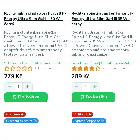
Rychlý nabíjecí adaptér Forcell F-
Rychlý nabíjecí adaptér Forcell F-
Energy Ultra Slim GaN III 30 W –
Energy Ultra Slim GaN III 35 W -
černý
černý
Rychlá a ultratenká nabíječka
Rychlá a ultratenká nabíječka
Forcell F-Energy Ultra Slim GaN III
Forcell F-Energy Ultra Slim GaN III
s výkonem 30 W a podporou QC4.0
s výkonem 35 W a podporou QC4.0
a Power Delivery – moderní USB-C
a Power Delivery – moderní USB-C
adaptér do sítě pro smartphony,
adaptér do sítě pro smartphony,
tablety i další zařízení.
tablety i další zařízení.
Skladem v Plzni | Odesíláme do 24h
Skladem v Plzni | Odesíláme do 24h
0 hodnocení
2 hodnocení
279 Kč
289 Kč
🛒 Do košíku
🛒 Do košíku
Oblíbené 🔥
Oblíbené 🔥
Expresní expedice 🚀
Expresní expedice 🚀