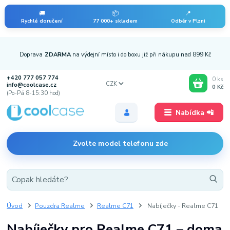
🚚
📦
📍
Rychlé doručení
77 000+ skladem
Odběr v Plzni
Doprava
ZDARMA
na výdejní místo i do boxu již při nákupu nad 899 Kč
+420 777 057 774
0
ks
CZK
info@coolcase.cz
0 Kč
(Po-Pá 8-15:30 hod)
Nabídka 📲
Zvolte model telefonu zde
Úvod
Pouzdra Realme
Realme C71
Nabíječky - Realme C71
Nabíječky pro Realme C71 – doma