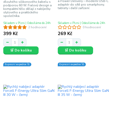
a Power Delivery – moderní USB-C
dlouhého silikonového kabelu s
adaptér do sítě pro smartphony,
podporou 60 W. Fialový design a
tablety i další zařízení.
kompaktní tělo dělají z nabíječky
stylového a praktického
společníka.
Skladem v Plzni | Odesíláme do 24h
Skladem v Plzni | Odesíláme do 24h
2 hodnocení
0 hodnocení
399 Kč
269 Kč
🛒 Do košíku
🛒 Do košíku
Expresní expedice 🚀
Expresní expedice 🚀