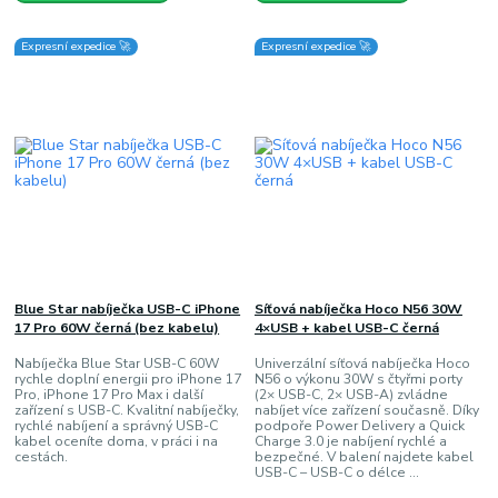
Expresní expedice 🚀
Expresní expedice 🚀
Blue Star nabíječka USB-C iPhone
Síťová nabíječka Hoco N56 30W
17 Pro 60W černá (bez kabelu)
4×USB + kabel USB-C černá
Nabíječka Blue Star USB-C 60W
Univerzální síťová nabíječka Hoco
rychle doplní energii pro iPhone 17
N56 o výkonu 30W s čtyřmi porty
Pro, iPhone 17 Pro Max i další
(2× USB-C, 2× USB-A) zvládne
zařízení s USB-C. Kvalitní nabíječky,
nabíjet více zařízení současně. Díky
rychlé nabíjení a správný USB-C
podpoře Power Delivery a Quick
kabel oceníte doma, v práci i na
Charge 3.0 je nabíjení rychlé a
cestách.
bezpečné. V balení najdete kabel
USB-C – USB-C o délce ...