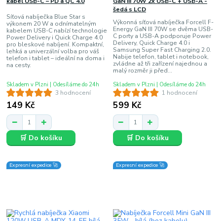
kabel USB-C – PD a QC 4.0
GaN III 70W 2x USB-C + USB-A -
šedá s LCD
Síťová nabíječka Blue Star s
Výkonná síťová nabíječka Forcell F-
výkonem 20 W a odnímatelným
Energy GaN III 70W se dvěma USB-
kabelem USB-C nabízí technologie
C porty a USB-A podporuje Power
Power Delivery i Quick Charge 4.0
Delivery, Quick Charge 4.0 i
pro bleskové nabíjení. Kompaktní,
Samsung Super Fast Charging 2.0.
lehká a univerzální volba pro váš
Nabije telefon, tablet i notebook,
telefon i tablet – ideální na doma i
zvládne až tři zařízení najednou a
na cesty.
malý rozměr ji před...
Skladem v Plzni | Odesíláme do 24h
Skladem v Plzni | Odesíláme do 24h
3 hodnocení
1 hodnocení
149 Kč
599 Kč
🛒 Do košíku
🛒 Do košíku
Expresní expedice 🚀
Expresní expedice 🚀