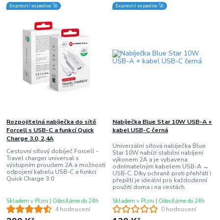
Expresní expedice 🚀
Expresní expedice 🚀
Rozpojitelná nabíječka do sítě
Nabíječka Blue Star 10W USB-A +
Forcell s USB-C a funkcí Quick
kabel USB-C černá
Charge 3.0, 2,4A
Univerzální síťová nabíječka Blue
Cestovní síťový dobíječ Forcell -
Star 10W nabízí stabilní nabíjení
Travel charger universal s
výkonem 2A a je vybavena
výstupním proudem 2A a možností
odnímatelným kabelem USB-A →
odpojení kabelu USB-C a funkcí
USB-C. Díky ochraně proti přehřátí i
Quick Charge 3.0
přepětí je ideální pro každodenní
použití doma i na cestách.
Skladem v Plzni | Odesíláme do 24h
Skladem v Plzni | Odesíláme do 24h
4 hodnocení
0 hodnocení