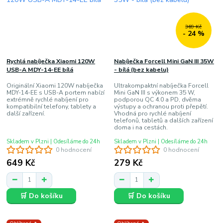
369 Kč
- 24 %
Rychlá nabíječka Xiaomi 120W
Nabíječka Forcell Mini GaN III 35W
USB-A MDY-14-EE bílá
- bílá (bez kabelu)
Originální Xiaomi 120W nabíječka
Ultrakompaktní nabíječka Forcell
MDY-14-EE s USB-A portem nabízí
Mini GaN III s výkonem 35 W,
extrémně rychlé nabíjení pro
podporou QC 4.0 a PD, dvěma
kompatibilní telefony, tablety a
výstupy a ochranou proti přepětí.
další zařízení.
Vhodná pro rychlé nabíjení
telefonů, tabletů a dalších zařízení
doma i na cestách.
Skladem v Plzni | Odesíláme do 24h
Skladem v Plzni | Odesíláme do 24h
0 hodnocení
0 hodnocení
649 Kč
279 Kč
🛒 Do košíku
🛒 Do košíku