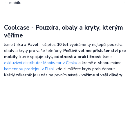
Coolcase - Pouzdra, obaly a kryty, kterým
věříme
Jsme
Jirka a Pavel
- už přes
10 let
vybíráme ty nejlepší pouzdra,
obaly a kryty pro vaše telefony.
Pečlivě volíme příslušenství pro
mobily
, které spojuje
styl, odolnost a praktičnost
. Jsme
exkluzivní distributor Mobiwear v Česku
a kromě e-shopu máme i
kamennou prodejnu v Plzni
, kde si můžete kryty prohlédnout.
Každý zákazník je u nás na prvním místě -
vážíme si vaší důvěry
.