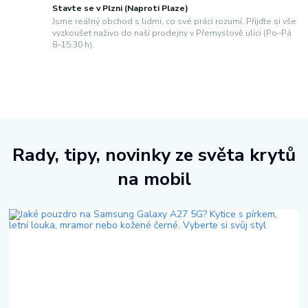
Stavte se v Plzni (Naproti Plaze)
Jsme reálný obchod s lidmi, co své práci rozumí. Přijďte si vše
vyzkoušet naživo do naší prodejny v Přemyslově ulici (Po–Pá
8–15:30 h).
Rady, tipy, novinky ze světa krytů
na mobil