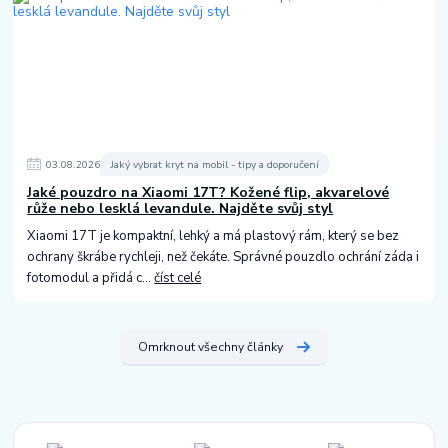
03
.
08
.
2026
Jaký vybrat kryt na mobil - tipy a doporučení
Jaké pouzdro na Xiaomi 17T? Kožené flip, akvarelové
růže nebo lesklá levandule. Najděte svůj styl
Xiaomi 17T je kompaktní, lehký a má plastový rám, který se bez
ochrany škrábe rychleji, než čekáte. Správné pouzdlo ochrání záda i
fotomodul a přidá c...
číst celé
Omrknout všechny články