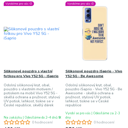
Vyrobíme pro vás 🎨
Vyrobíme pro vás 🎨
Silikonové pouzdro s vlastní
Silikonové pouzdro iSaprio - Vivo
fotkou pro Vivo Y52 5G - iSaprio
Y52 5G - Be Awesome
Odolný silikonový kryt, obal,
Odolný silikonový kryt, obal,
pouzdro s vlastním motivem /
pouzdro iSaprio - Vivo Y52 5G - Be
potiskem na mobil Vivo Y52 5G -
Awesome - skvělá ochrana a
skvělá ochrana a pružnost, stylový
pružnost, stylový UV potisk,
UV potisk, lehkost, tiskne se v
lehkost, tiskne se v České
České republice, skvělý dárek
republice
Vyrobí se pro vás | Odesíláme za 2-3
Na zakázku | Odesíláme do 2–4 dnů 🛠️
dny
0 hodnocení
0 hodnocení