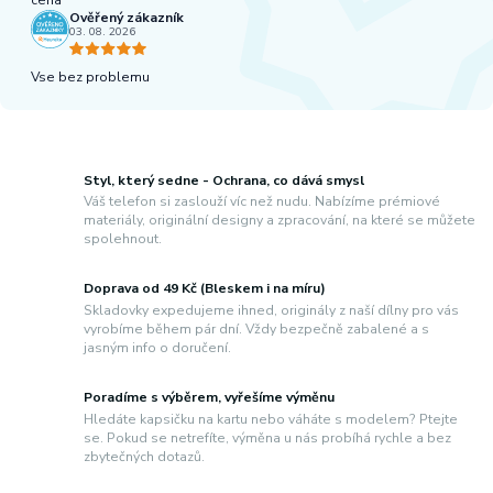
Ověřený zákazník
03. 08. 2026
Vse bez problemu
Styl, který sedne - Ochrana, co dává smysl
Váš telefon si zaslouží víc než nudu. Nabízíme prémiové
materiály, originální designy a zpracování, na které se můžete
spolehnout.
Doprava od 49 Kč (Bleskem i na míru)
Skladovky expedujeme ihned, originály z naší dílny pro vás
vyrobíme během pár dní. Vždy bezpečně zabalené a s
jasným info o doručení.
Poradíme s výběrem, vyřešíme výměnu
Hledáte kapsičku na kartu nebo váháte s modelem? Ptejte
se. Pokud se netrefíte, výměna u nás probíhá rychle a bez
zbytečných dotazů.