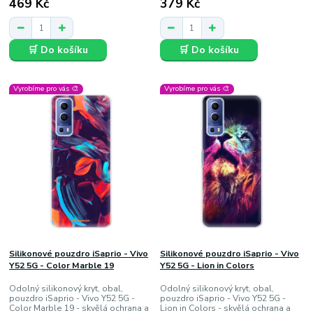
469 Kč
379 Kč
🛒 Do košíku
🛒 Do košíku
Vyrobíme pro vás 🎨
Vyrobíme pro vás 🎨
Silikonové pouzdro iSaprio - Vivo
Silikonové pouzdro iSaprio - Vivo
Y52 5G - Color Marble 19
Y52 5G - Lion in Colors
Odolný silikonový kryt, obal,
Odolný silikonový kryt, obal,
pouzdro iSaprio - Vivo Y52 5G -
pouzdro iSaprio - Vivo Y52 5G -
Color Marble 19 - skvělá ochrana a
Lion in Colors - skvělá ochrana a