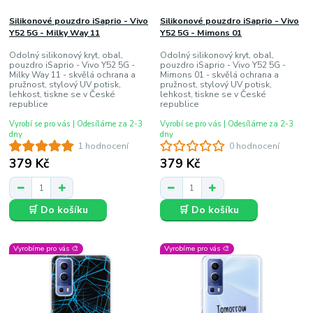
Silikonové pouzdro iSaprio - Vivo
Silikonové pouzdro iSaprio - Vivo
Y52 5G - Milky Way 11
Y52 5G - Mimons 01
Odolný silikonový kryt, obal,
Odolný silikonový kryt, obal,
pouzdro iSaprio - Vivo Y52 5G -
pouzdro iSaprio - Vivo Y52 5G -
Milky Way 11 - skvělá ochrana a
Mimons 01 - skvělá ochrana a
pružnost, stylový UV potisk,
pružnost, stylový UV potisk,
lehkost, tiskne se v České
lehkost, tiskne se v České
republice
republice
Vyrobí se pro vás | Odesíláme za 2-3
Vyrobí se pro vás | Odesíláme za 2-3
dny
dny
1 hodnocení
0 hodnocení
379 Kč
379 Kč
🛒 Do košíku
🛒 Do košíku
Vyrobíme pro vás 🎨
Vyrobíme pro vás 🎨