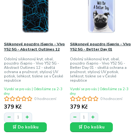
Silikonové pouzdro iSaprio - Vivo
Silikonové pouzdro iSaprio - Vivo
Y52 5G - Abstract Outlines 12
Y52 5G - Better Day 01
Odolný silikonový kryt, obal,
Odolný silikonový kryt, obal,
pouzdro iSaprio - Vivo Y52 5G -
pouzdro iSaprio - Vivo Y52 5G -
Abstract Outlines 12 - skvělá
Better Day 01 - skvělá ochrana a
ochrana a pružnost, stylový UV
pružnost, stylový UV potisk,
potisk, lehkost, tiskne se v České
lehkost, tiskne se v České
republice
republice
Vyrobí se pro vás | Odesíláme za 2-3
Vyrobí se pro vás | Odesíláme za 2-3
dny
dny
0 hodnocení
0 hodnocení
379 Kč
379 Kč
🛒 Do košíku
🛒 Do košíku