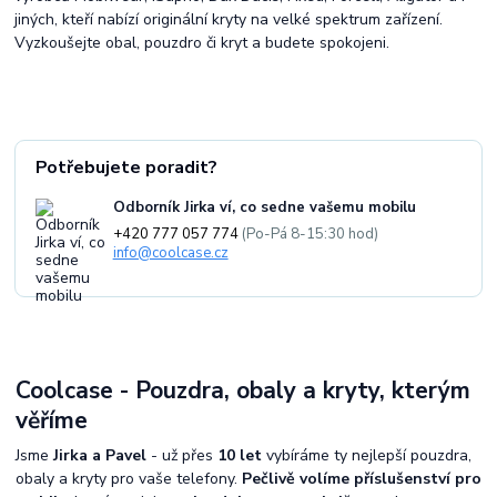
jiných, kteří nabízí originální kryty na velké spektrum zařízení.
Vyzkoušejte obal, pouzdro či kryt a budete spokojeni.
Potřebujete poradit?
Odborník Jirka ví, co sedne vašemu mobilu
+420 777 057 774
(Po-Pá 8-15:30 hod)
info@coolcase.cz
Coolcase - Pouzdra, obaly a kryty, kterým
věříme
Jsme
Jirka a Pavel
- už přes
10 let
vybíráme ty nejlepší pouzdra,
obaly a kryty pro vaše telefony.
Pečlivě volíme příslušenství pro