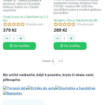
Winter 01 - skvělá ochrana a
maximální ochranu displeje Vivo
pružnost, stylový UV potisk,
Y72 5G – tvrdost 9H, 0,25 mm,
lehkost, tiskne se v České
oleofóbní vrstva a snadná aplikace
republice
bez bublin.
Vyrobí se pro vás | Odesíláme za 2-3
dny
Skladem v Plzni | Odesíláme do 24h
0 hodnocení
0 hodnocení
379 Kč
289 Kč
🛒 Do košíku
🛒 Do košíku
strana
z 1
Nic určitě nezkazíte, když k pouzdru, krytu či obalu navíc
přikoupíte: