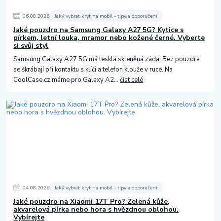
06
.
08
.
2026
Jaký vybrat kryt na mobil - tipy a doporučení
Jaké pouzdro na Samsung Galaxy A27 5G? Kytice s
pírkem, letní louka, mramor nebo kožené černé. Vyberte
si svůj styl
Samsung Galaxy A27 5G má lesklá skleněná záda. Bez pouzdra
se škrábají při kontaktu s klíči a telefon klouže v ruce. Na
CoolCase.cz máme pro Galaxy A2...
číst celé
04
.
08
.
2026
Jaký vybrat kryt na mobil - tipy a doporučení
Jaké pouzdro na Xiaomi 17T Pro? Zelená kůže,
akvarelová pírka nebo hora s hvězdnou oblohou.
Vybírejte