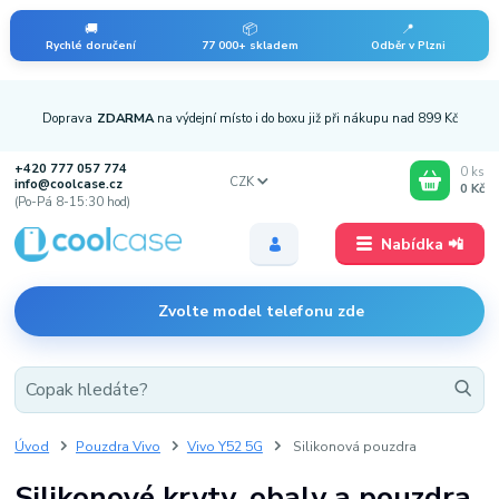
🚚
📦
📍
Rychlé doručení
77 000+ skladem
Odběr v Plzni
Doprava
ZDARMA
na výdejní místo i do boxu již při nákupu nad 899 Kč
+420 777 057 774
0
ks
CZK
info@coolcase.cz
0 Kč
(Po-Pá 8-15:30 hod)
Nabídka 📲
Zvolte model telefonu zde
Úvod
Pouzdra Vivo
Vivo Y52 5G
Silikonová pouzdra
Silikonové kryty, obaly a pouzdra