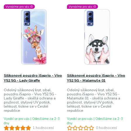
Vyrobíme pro vás 🎨
Vyrobíme pro vás 🎨
Silikonové pouzdro iSaprio - Vivo
Silikonové pouzdro iSaprio - Vivo
Y52 5G - Lady Giraffe
Y52 5G - Malamute 01
Odolný silikonový kryt, obal,
Odolný silikonový kryt, obal,
pouzdro iSaprio - Vivo Y52 5G -
pouzdro iSaprio - Vivo Y52 5G -
Lady Giraffe - skvělá ochrana a
Malamute 01 - skvělá ochrana a
pružnost, stylový UV potisk,
pružnost, stylový UV potisk,
lehkost, tiskne se v České
lehkost, tiskne se v České
republice
republice
Vyrobí se pro vás | Odesíláme za 2-3
Vyrobí se pro vás | Odesíláme za 2-3
dny
dny
1 hodnocení
0 hodnocení