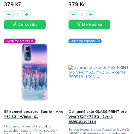
379 Kč
379 Kč
🛒 Do košíku
🛒 Do košíku
Vyrobíme pro vás 🎨
Expresní expedice 🚀
Silikonové pouzdro iSaprio - Vivo
Ochranné sklo GLASS PRINT pro
Y52 5G - Winter 01
Vivo Y52 / Y72 5G – černé
8595181199114
Odolný silikonový kryt, obal,
Tenké tvrzené sklo Aligator GLASS
pouzdro iSaprio - Vivo Y52 5G -
PRINT s tištěnými okraji poskytuje