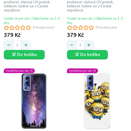
pružnost, stylový UV potisk,
pružnost, stylový UV potisk,
lehkost, tiskne se v České
lehkost, tiskne se v České
republice
republice
Vyrobí se pro vás | Odesíláme za 2-3
Vyrobí se pro vás | Odesíláme za 2-3
dny
dny
0 hodnocení
0 hodnocení
379 Kč
379 Kč
🛒 Do košíku
🛒 Do košíku
Vyrobíme pro vás 🎨
Vyrobíme pro vás 🎨