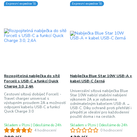
Expresní expedice 🚀
Expresní expedice 🚀
Rozpojitelná nabíječka do sítě
Nabíječka Blue Star 10W USB-A +
Forcell s USB-C a funkcí Quick
kabel USB-C černá
Charge 3.0, 2,4A
Univerzální síťová nabíječka Blue
Cestovní síťový dobíječ Forcell -
Star 10W nabízí stabilní nabíjení
Travel charger universal s
výkonem 2A a je vybavena
výstupním proudem 2A a možností
odnímatelným kabelem USB-A →
odpojení kabelu USB-C a funkcí
USB-C. Díky ochraně proti přehřátí i
Quick Charge 3.0
přepětí je ideální pro každodenní
použití doma i na cestách.
Skladem v Plzni | Odesíláme do 24h
Skladem v Plzni | Odesíláme do 24h
4 hodnocení
0 hodnocení