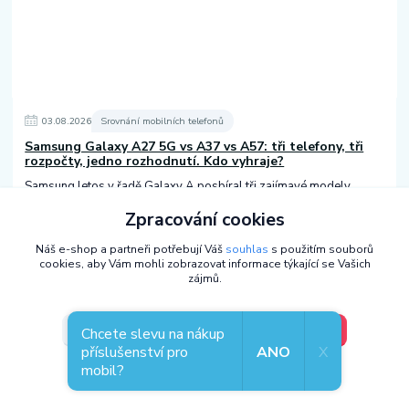
03
.
08
.
2026
Srovnání mobilních telefonů
Samsung Galaxy A27 5G vs A37 vs A57: tři telefony, tři
rozpočty, jedno rozhodnutí. Kdo vyhraje?
Samsung letos v řadě Galaxy A posbíral tři zajímavé modely.
Galaxy A27 5G je dostupná volba s výbavou, která překvapuje.
Zpracování cookies
Galaxy A37 přináší IP68 a osv...
číst celé
Náš e-shop a partneři potřebují Váš
souhlas
s použitím souborů
cookies, aby Vám mohli zobrazovat informace týkající se Vašich
zájmů.
V pořádku, jdu si vybrat
Nastavení
Chcete slevu na nákup
příslušenství pro
ANO
X
mobil?
Souhlas můžete odmítnout
zde
.