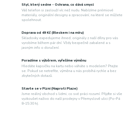
Styl, který sedne - Ochrana, co dává smysl
Váš telefon si zaslouží víc než nudu. Nabízíme prémiové
materiály, originální designy a zpracování, na které se můžete
spolehnout.
Doprava od 49 Kč (Bleskem i na míru)
Skladovky expedujeme ihned, originály z naší dílny pro vás
vyrobíme během pár dní. Vždy bezpečně zabalené a s
jasným info o doručení.
Poradíme s výběrem, vyřešíme výměnu
Hledáte kapsičku na kartu nebo váháte s modelem? Ptejte
se. Pokud se netrefíte, výměna u nás probíhá rychle a bez
zbytečných dotazů.
Stavte se v Plzni (Naproti Plaze)
Jsme reálný obchod s lidmi, co své práci rozumí. Přijďte si vše
vyzkoušet naživo do naší prodejny v Přemyslově ulici (Po–Pá
8–15:30 h).