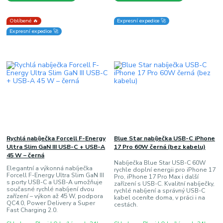
Oblíbené 🔥
Expresní expedice 🚀
Expresní expedice 🚀
Rychlá nabíječka Forcell F-Energy
Blue Star nabíječka USB-C iPhone
Ultra Slim GaN III USB-C + USB-A
17 Pro 60W černá (bez kabelu)
45 W – černá
Nabíječka Blue Star USB-C 60W
Elegantní a výkonná nabíječka
rychle doplní energii pro iPhone 17
Forcell F-Energy Ultra Slim GaN III
Pro, iPhone 17 Pro Max i další
s porty USB-C a USB-A umožňuje
zařízení s USB-C. Kvalitní nabíječky,
současné rychlé nabíjení dvou
rychlé nabíjení a správný USB-C
zařízení – výkon až 45 W, podpora
kabel oceníte doma, v práci i na
QC4.0, Power Delivery a Super
cestách.
Fast Charging 2.0.