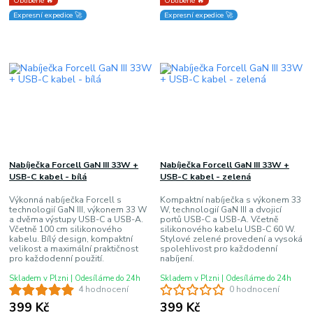
Oblíbené 🔥
Oblíbené 🔥
Expresní expedice 🚀
Expresní expedice 🚀
Nabíječka Forcell GaN III 33W +
Nabíječka Forcell GaN III 33W +
USB-C kabel - bílá
USB-C kabel - zelená
Výkonná nabíječka Forcell s
Kompaktní nabíječka s výkonem 33
technologií GaN III, výkonem 33 W
W, technologií GaN III a dvojicí
a dvěma výstupy USB-C a USB-A.
portů USB-C a USB-A. Včetně
Včetně 100 cm silikonového
silikonového kabelu USB-C 60 W.
kabelu. Bílý design, kompaktní
Stylové zelené provedení a vysoká
velikost a maximální praktičnost
spolehlivost pro každodenní
pro každodenní použití.
nabíjení.
Skladem v Plzni | Odesíláme do 24h
Skladem v Plzni | Odesíláme do 24h
4 hodnocení
0 hodnocení
399 Kč
399 Kč