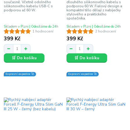
současně. Včetně odolného
dlouhého silikonového kabelu s
silikonového kabelu USB-C s
podporou 60 W. Fialový design a
podporou až 60 W.
kompaktní tělo dělají z nabíječky
stylového a praktického
společníka.
Skladem v Plzni | Odesíláme do 24h
Skladem v Plzni | Odesíláme do 24h
1 hodnocení
2 hodnocení
399 Kč
399 Kč
🛒 Do košíku
🛒 Do košíku
Expresní expedice 🚀
Expresní expedice 🚀