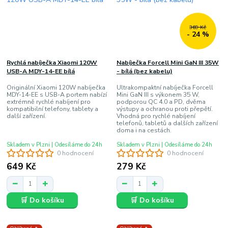
369 Kč
- 24 %
Rychlá nabíječka Xiaomi 120W
Nabíječka Forcell Mini GaN III 35W
USB-A MDY-14-EE bílá
- bílá (bez kabelu)
Originální Xiaomi 120W nabíječka
Ultrakompaktní nabíječka Forcell
MDY-14-EE s USB-A portem nabízí
Mini GaN III s výkonem 35 W,
extrémně rychlé nabíjení pro
podporou QC 4.0 a PD, dvěma
kompatibilní telefony, tablety a
výstupy a ochranou proti přepětí.
další zařízení.
Vhodná pro rychlé nabíjení
telefonů, tabletů a dalších zařízení
doma i na cestách.
Skladem v Plzni | Odesíláme do 24h
Skladem v Plzni | Odesíláme do 24h
0 hodnocení
0 hodnocení
649 Kč
279 Kč
🛒 Do košíku
🛒 Do košíku