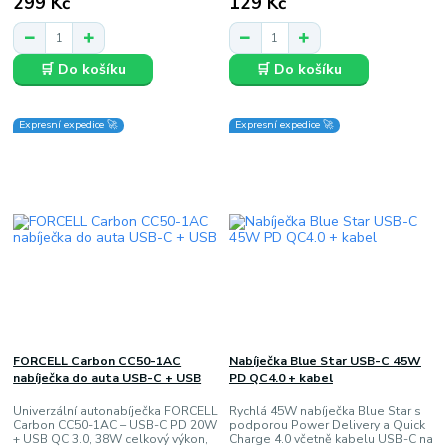
299 Kč
129 Kč
🛒 Do košíku
🛒 Do košíku
Expresní expedice 🚀
Expresní expedice 🚀
FORCELL Carbon CC50-1AC
Nabíječka Blue Star USB-C 45W
nabíječka do auta USB-C + USB
PD QC4.0 + kabel
Univerzální autonabíječka FORCELL
Rychlá 45W nabíječka Blue Star s
Carbon CC50-1AC – USB-C PD 20W
podporou Power Delivery a Quick
+ USB QC 3.0, 38W celkový výkon,
Charge 4.0 včetně kabelu USB-C na