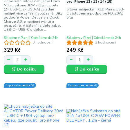
Univerzální síťová nabíječka Hoco
pro iPhone 12 / 13 / 14 / 15)
N56 o výkonu 30W s čtyřmi porty
(2× USB-C, 2× USB-A) zvládne
Síťová nabíječka FIXED Mini s USB-
nabíjet více zařízení současně. Díky
C výstupem a podporou PD, 20W,
podpoře Power Delivery a Quick
bílá
Charge 3.0 je nabíjení rychlé a
bezpečné. V balení najdete kabel
USB-C – USB-C o délce ...
Skladem v Plzni | Odesíláme do 24h
Skladem v Plzni | Odesíláme do 24h
0 hodnocení
2 hodnocení
329 Kč
249 Kč
🛒 Do košíku
🛒 Do košíku
Expresní expedice 🚀
Expresní expedice 🚀