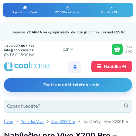
🚚
📦
📍
Rychlé doručení
77 000+ skladem
Odběr v Plzni
Doprava
ZDARMA
na výdejní místo i do boxu již při nákupu nad 899 Kč
+420 777 057 774
0
ks
CZK
info@coolcase.cz
0 Kč
(Po-Pá 8-15:30 hod)
Nabídka 📲
Zvolte model telefonu zde
Úvod
Pouzdra Vivo
Vivo X200 Pro
Nabíječky - Vivo X200 Pro
Nabíječky pro Vivo X200 Pro –