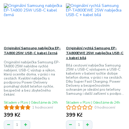
Originální Samsung nabíječka EP-
Originální rychlá Samsung EP-
TA800 25W USB-C kabel černá
TA800EWE 25W nabíječka USB-C
+ kabel bílá
Originální nabíječka Samsung EP-
Bílá cestovní nabíječka Samsung
TA800 25W nabídne rychlé
25W s USB-C výstupem a USB-C
nabíjení, USB-C výstup a výkon,
kabelem v balení rychle dobije
který oceníte doma, v práci i na
telefon doma, v práci i na cestách.
cestách. Kvalitní nabíječky s
Díky Super Fast Charging, Power
podporou Power Delivery
Delivery a bezpečnostním
pomáhají dobít telefon rychle,
ochranám je ideální pro telefony
bezpečně a bez zbytečného
Samsung i další zařízení s podpo...
čekání.
Skladem v Plzni | Odesíláme do 24h
Skladem v Plzni | Odesíláme do 24h
1 hodnocení
0 hodnocení
399 Kč
399 Kč