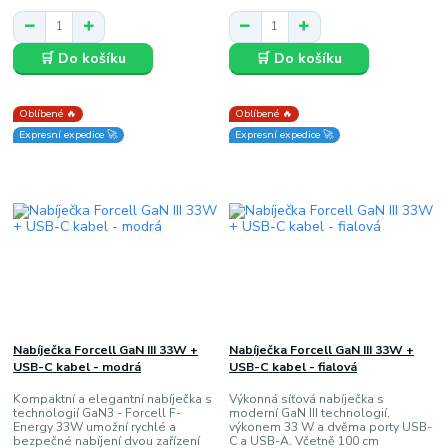
🛒 Do košíku
🛒 Do košíku
Oblíbené 🔥
Oblíbené 🔥
Expresní expedice 🚀
Expresní expedice 🚀
Nabíječka Forcell GaN III 33W +
Nabíječka Forcell GaN III 33W +
USB-C kabel - modrá
USB-C kabel - fialová
Kompaktní a elegantní nabíječka s
Výkonná síťová nabíječka s
technologií GaN3 - Forcell F-
moderní GaN III technologií,
Energy 33W umožní rychlé a
výkonem 33 W a dvěma porty USB-
bezpečné nabíjení dvou zařízení
C a USB-A. Včetně 100 cm