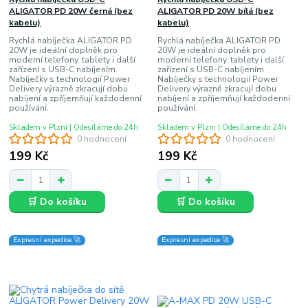
ALIGATOR PD 20W černá (bez
ALIGATOR PD 20W bílá (bez
kabelu)
kabelu)
Rychlá nabíječka ALIGATOR PD
Rychlá nabíječka ALIGATOR PD
20W je ideální doplněk pro
20W je ideální doplněk pro
moderní telefony, tablety i další
moderní telefony, tablety i další
zařízení s USB-C nabíjením.
zařízení s USB-C nabíjením.
Nabíječky s technologií Power
Nabíječky s technologií Power
Delivery výrazně zkracují dobu
Delivery výrazně zkracují dobu
nabíjení a zpříjemňují každodenní
nabíjení a zpříjemňují každodenní
používání.
používání.
Skladem v Plzni | Odesíláme do 24h
Skladem v Plzni | Odesíláme do 24h
0 hodnocení
0 hodnocení
199 Kč
199 Kč
🛒 Do košíku
🛒 Do košíku
Expresní expedice 🚀
Expresní expedice 🚀