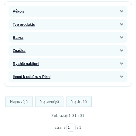
Výkon
Typ produktu
Barva
Značka
Rychlé nabíjení
Ihned k odběru v Plzni
Nejnovější
Nejlevnější
Nejdražší
Zobrazuji 1-31 z 31
strana
z 1