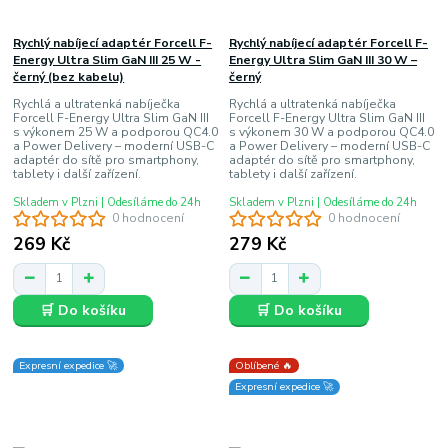
Rychlý nabíjecí adaptér Forcell F-
Rychlý nabíjecí adaptér Forcell F-
Energy Ultra Slim GaN III 25 W -
Energy Ultra Slim GaN III 30 W –
černý (bez kabelu)
černý
Rychlá a ultratenká nabíječka
Rychlá a ultratenká nabíječka
Forcell F-Energy Ultra Slim GaN III
Forcell F-Energy Ultra Slim GaN III
s výkonem 25 W a podporou QC4.0
s výkonem 30 W a podporou QC4.0
a Power Delivery – moderní USB-C
a Power Delivery – moderní USB-C
adaptér do sítě pro smartphony,
adaptér do sítě pro smartphony,
tablety i další zařízení.
tablety i další zařízení.
Skladem v Plzni | Odesíláme do 24h
Skladem v Plzni | Odesíláme do 24h
0 hodnocení
0 hodnocení
269 Kč
279 Kč
🛒 Do košíku
🛒 Do košíku
Expresní expedice 🚀
Oblíbené 🔥
Expresní expedice 🚀