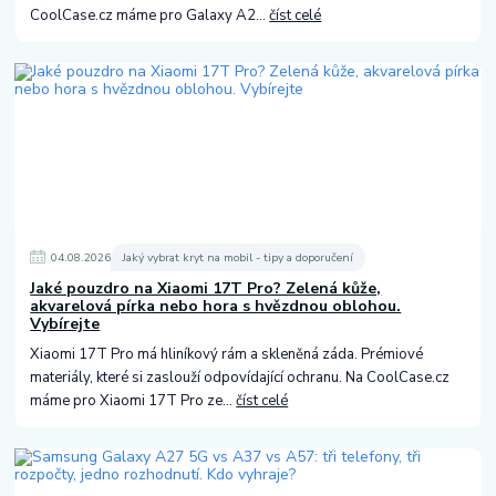
CoolCase.cz máme pro Galaxy A2...
číst celé
04
.
08
.
2026
Jaký vybrat kryt na mobil - tipy a doporučení
Jaké pouzdro na Xiaomi 17T Pro? Zelená kůže,
akvarelová pírka nebo hora s hvězdnou oblohou.
Vybírejte
Xiaomi 17T Pro má hliníkový rám a skleněná záda. Prémiové
materiály, které si zaslouží odpovídající ochranu. Na CoolCase.cz
máme pro Xiaomi 17T Pro ze...
číst celé