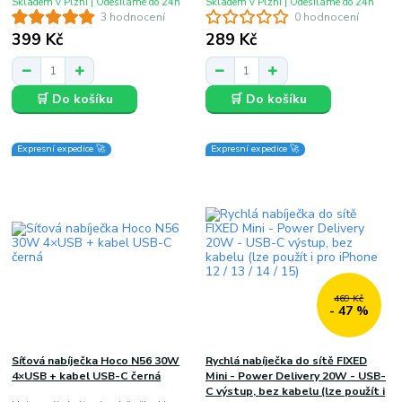
Skladem v Plzni | Odesíláme do 24h
Skladem v Plzni | Odesíláme do 24h
3 hodnocení
0 hodnocení
399 Kč
289 Kč
🛒 Do košíku
🛒 Do košíku
Expresní expedice 🚀
Expresní expedice 🚀
469 Kč
- 47 %
Síťová nabíječka Hoco N56 30W
Rychlá nabíječka do sítě FIXED
4×USB + kabel USB-C černá
Mini - Power Delivery 20W - USB-
C výstup, bez kabelu (lze použít i