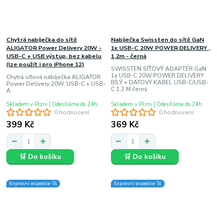
Chytrá nabíječka do sítě
Nabíječka Swissten do sítě GaN
ALIGATOR Power Delivery 20W -
1x USB-C 20W POWER DELIVERY ,
USB-C + USB výstup, bez kabelu
1,2m - černá
(lze použít i pro iPhone 12)
SWISSTEN SÍŤOVÝ ADAPTÉR GaN
1x USB-C 20W POWER DELIVERY
Chytrá síťová nabíječka ALIGATOR
BÍLÝ + DATOVÝ KABEL USB-C/USB-
Power Delivery 20W, USB-C + USB-
C 1,2 M černý
A
Skladem v Plzni | Odesíláme do 24h
Skladem v Plzni | Odesíláme do 24h
0 hodnocení
0 hodnocení
399 Kč
369 Kč
🛒 Do košíku
🛒 Do košíku
Expresní expedice 🚀
Expresní expedice 🚀