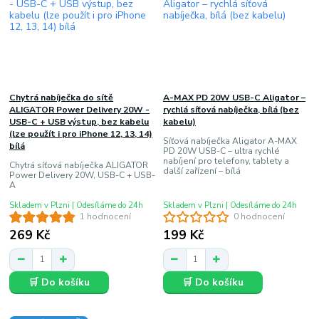
Chytrá nabíječka do sítě
A-MAX PD 20W USB-C Aligator –
ALIGATOR Power Delivery 20W -
rychlá síťová nabíječka, bílá (bez
USB-C + USB výstup, bez kabelu
kabelu)
(lze použít i pro iPhone 12, 13, 14)
Síťová nabíječka Aligator A-MAX
bílá
PD 20W USB-C – ultra rychlé
nabíjení pro telefony, tablety a
Chytrá síťová nabíječka ALIGATOR
další zařízení – bílá
Power Delivery 20W, USB-C + USB-
A
Skladem v Plzni | Odesíláme do 24h
Skladem v Plzni | Odesíláme do 24h
1 hodnocení
0 hodnocení
269 Kč
199 Kč
🛒 Do košíku
🛒 Do košíku