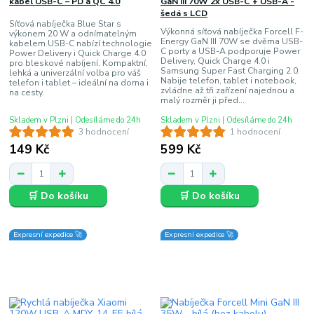
kabel USB-C – PD a QC 4.0
GaN III 70W 2x USB-C + USB-A -
šedá s LCD
Síťová nabíječka Blue Star s
Výkonná síťová nabíječka Forcell F-
výkonem 20 W a odnímatelným
Energy GaN III 70W se dvěma USB-
kabelem USB-C nabízí technologie
C porty a USB-A podporuje Power
Power Delivery i Quick Charge 4.0
Delivery, Quick Charge 4.0 i
pro bleskové nabíjení. Kompaktní,
Samsung Super Fast Charging 2.0.
lehká a univerzální volba pro váš
Nabije telefon, tablet i notebook,
telefon i tablet – ideální na doma i
zvládne až tři zařízení najednou a
na cesty.
malý rozměr ji před...
Skladem v Plzni | Odesíláme do 24h
Skladem v Plzni | Odesíláme do 24h
3 hodnocení
1 hodnocení
149 Kč
599 Kč
🛒 Do košíku
🛒 Do košíku
Expresní expedice 🚀
Expresní expedice 🚀