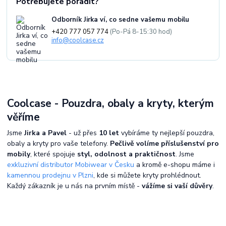
Potřebujete poradit?
Odborník Jirka ví, co sedne vašemu mobilu
+420 777 057 774
(Po-Pá 8-15:30 hod)
info@coolcase.cz
Coolcase - Pouzdra, obaly a kryty, kterým
věříme
Jsme
Jirka a Pavel
- už přes
10 let
vybíráme ty nejlepší pouzdra,
obaly a kryty pro vaše telefony.
Pečlivě volíme příslušenství pro
mobily
, které spojuje
styl, odolnost a praktičnost
. Jsme
exkluzivní distributor Mobiwear v Česku
a kromě e-shopu máme i
kamennou prodejnu v Plzni
, kde si můžete kryty prohlédnout.
Každý zákazník je u nás na prvním místě -
vážíme si vaší důvěry
.