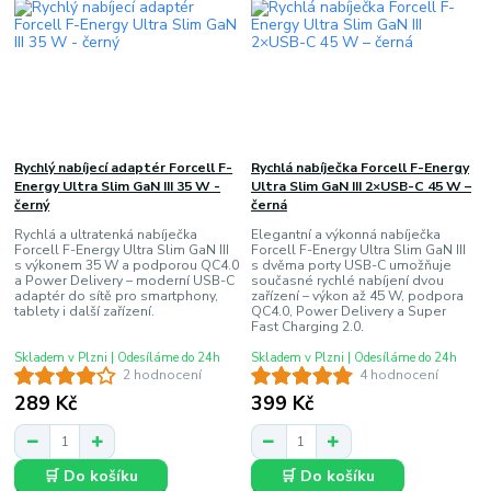
Rychlý nabíjecí adaptér Forcell F-
Rychlá nabíječka Forcell F-Energy
Energy Ultra Slim GaN III 35 W -
Ultra Slim GaN III 2×USB-C 45 W –
černý
černá
Rychlá a ultratenká nabíječka
Elegantní a výkonná nabíječka
Forcell F-Energy Ultra Slim GaN III
Forcell F-Energy Ultra Slim GaN III
s výkonem 35 W a podporou QC4.0
s dvěma porty USB-C umožňuje
a Power Delivery – moderní USB-C
současné rychlé nabíjení dvou
adaptér do sítě pro smartphony,
zařízení – výkon až 45 W, podpora
tablety i další zařízení.
QC4.0, Power Delivery a Super
Fast Charging 2.0.
Skladem v Plzni | Odesíláme do 24h
Skladem v Plzni | Odesíláme do 24h
2 hodnocení
4 hodnocení
289 Kč
399 Kč
🛒 Do košíku
🛒 Do košíku