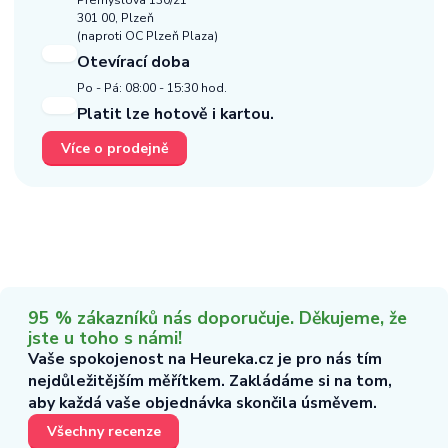
301 00, Plzeň
(naproti OC Plzeň Plaza)
Otevírací doba
Po - Pá: 08:00 - 15:30 hod.
Platit lze hotově i kartou.
Více o prodejně
95 % zákazníků nás doporučuje. Děkujeme, že
jste u toho s námi!
Vaše spokojenost na Heureka.cz je pro nás tím
nejdůležitějším měřítkem. Zakládáme si na tom,
aby každá vaše objednávka skončila úsměvem.
Všechny recenze