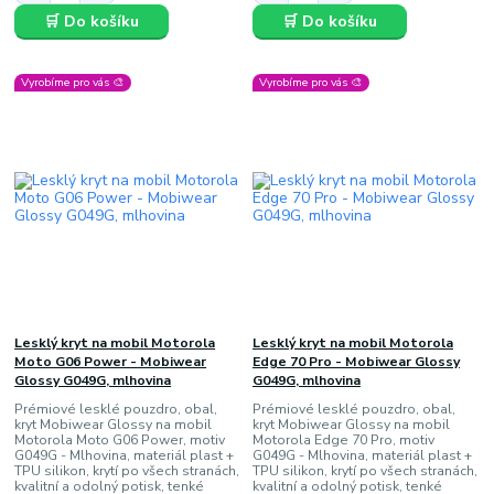
🛒 Do košíku
🛒 Do košíku
Vyrobíme pro vás 🎨
Vyrobíme pro vás 🎨
Lesklý kryt na mobil Motorola
Lesklý kryt na mobil Motorola
Moto G06 Power - Mobiwear
Edge 70 Pro - Mobiwear Glossy
Glossy G049G, mlhovina
G049G, mlhovina
Prémiové lesklé pouzdro, obal,
Prémiové lesklé pouzdro, obal,
kryt Mobiwear Glossy na mobil
kryt Mobiwear Glossy na mobil
Motorola Moto G06 Power, motiv
Motorola Edge 70 Pro, motiv
G049G - Mlhovina, materiál plast +
G049G - Mlhovina, materiál plast +
TPU silikon, krytí po všech stranách,
TPU silikon, krytí po všech stranách,
kvalitní a odolný potisk, tenké
kvalitní a odolný potisk, tenké