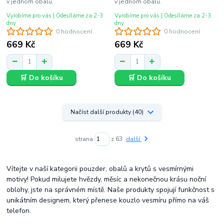
v jednom obalu.
v jednom obalu.
Vyrobíme pro vás | Odesíláme za 2-3
Vyrobíme pro vás | Odesíláme za 2-3
dny
dny
0 hodnocení
0 hodnocení
669 Kč
669 Kč
🛒 Do košíku
🛒 Do košíku
Načíst další produkty (40)
strana
z 63
další
Vítejte v naší kategorii pouzder, obalů a krytů s vesmírnými
motivy! Pokud milujete hvězdy, měsíc a nekonečnou krásu noční
oblohy, jste na správném místě. Naše produkty spojují funkčnost s
unikátním designem, který přenese kouzlo vesmíru přímo na váš
telefon.