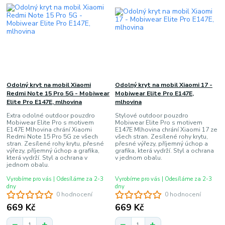
Odolný kryt na mobil Xiaomi
Odolný kryt na mobil Xiaomi 17 -
Redmi Note 15 Pro 5G - Mobiwear
Mobiwear Elite Pro E147E,
Elite Pro E147E, mlhovina
mlhovina
Extra odolné outdoor pouzdro
Stylové outdoor pouzdro
Mobiwear Elite Pro s motivem
Mobiwear Elite Pro s motivem
E147E Mlhovina chrání Xiaomi
E147E Mlhovina chrání Xiaomi 17 ze
Redmi Note 15 Pro 5G ze všech
všech stran. Zesílené rohy krytu,
stran. Zesílené rohy krytu, přesné
přesné výřezy, příjemný úchop a
výřezy, příjemný úchop a grafika,
grafika, která vydrží. Styl a ochrana
která vydrží. Styl a ochrana v
v jednom obalu.
jednom obalu.
Vyrobíme pro vás | Odesíláme za 2-3
Vyrobíme pro vás | Odesíláme za 2-3
dny
dny
0 hodnocení
0 hodnocení
669 Kč
669 Kč