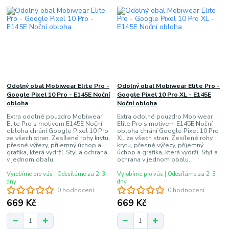
Odolný obal Mobiwear Elite Pro -
Odolný obal Mobiwear Elite Pro -
Google Pixel 10 Pro - E145E Noční
Google Pixel 10 Pro XL - E145E
obloha
Noční obloha
Extra odolné pouzdro Mobiwear
Extra odolné pouzdro Mobiwear
Elite Pro s motivem E145E Noční
Elite Pro s motivem E145E Noční
obloha chrání Google Pixel 10 Pro
obloha chrání Google Pixel 10 Pro
ze všech stran. Zesílené rohy krytu,
XL ze všech stran. Zesílené rohy
přesné výřezy, příjemný úchop a
krytu, přesné výřezy, příjemný
grafika, která vydrží. Styl a ochrana
úchop a grafika, která vydrží. Styl a
v jednom obalu.
ochrana v jednom obalu.
Vyrobíme pro vás | Odesíláme za 2-3
Vyrobíme pro vás | Odesíláme za 2-3
dny
dny
0 hodnocení
0 hodnocení
669 Kč
669 Kč