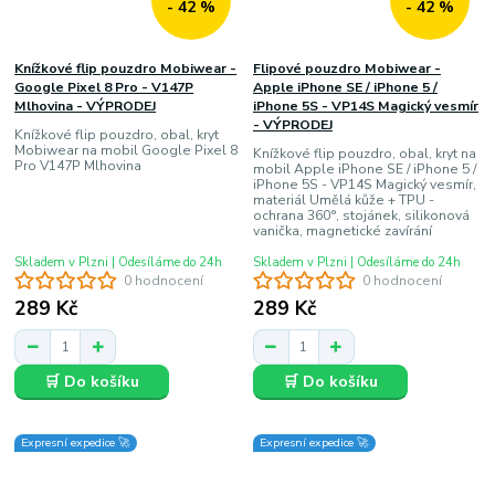
- 42 %
- 42 %
Knížkové flip pouzdro Mobiwear -
Flipové pouzdro Mobiwear -
Google Pixel 8 Pro - V147P
Apple iPhone SE / iPhone 5 /
Mlhovina - VÝPRODEJ
iPhone 5S - VP14S Magický vesmír
- VÝPRODEJ
Knížkové flip pouzdro, obal, kryt
Mobiwear na mobil Google Pixel 8
Knížkové flip pouzdro, obal, kryt na
Pro V147P Mlhovina
mobil Apple iPhone SE / iPhone 5 /
iPhone 5S - VP14S Magický vesmír,
materiál Umělá kůže + TPU -
ochrana 360°, stojánek, silikonová
vanička, magnetické zavírání
Skladem v Plzni | Odesíláme do 24h
Skladem v Plzni | Odesíláme do 24h
0 hodnocení
0 hodnocení
289 Kč
289 Kč
🛒 Do košíku
🛒 Do košíku
Expresní expedice 🚀
Expresní expedice 🚀