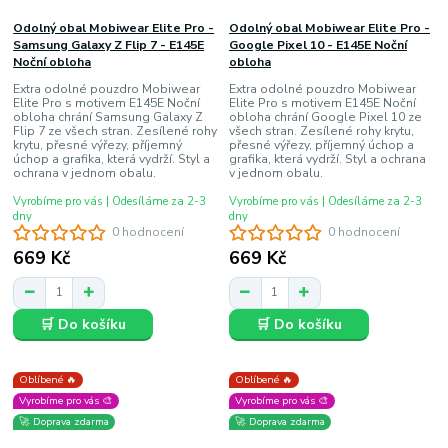
Odolný obal Mobiwear Elite Pro -
Odolný obal Mobiwear Elite Pro -
Samsung Galaxy Z Flip 7 - E145E
Google Pixel 10 - E145E Noční
Noční obloha
obloha
Extra odolné pouzdro Mobiwear
Extra odolné pouzdro Mobiwear
Elite Pro s motivem E145E Noční
Elite Pro s motivem E145E Noční
obloha chrání Samsung Galaxy Z
obloha chrání Google Pixel 10 ze
Flip 7 ze všech stran. Zesílené rohy
všech stran. Zesílené rohy krytu,
krytu, přesné výřezy, příjemný
přesné výřezy, příjemný úchop a
úchop a grafika, která vydrží. Styl a
grafika, která vydrží. Styl a ochrana
ochrana v jednom obalu.
v jednom obalu.
Vyrobíme pro vás | Odesíláme za 2-3
Vyrobíme pro vás | Odesíláme za 2-3
dny
dny
0 hodnocení
0 hodnocení
669 Kč
669 Kč
🛒 Do košíku
🛒 Do košíku
Oblíbené 🔥
Oblíbené 🔥
Vyrobíme pro vás 🎨
Vyrobíme pro vás 🎨
🚀 Doprava zdarma
🚀 Doprava zdarma