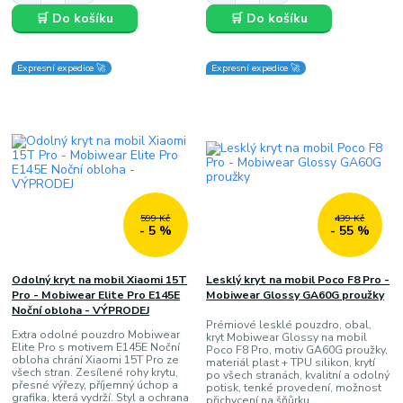
🛒 Do košíku
🛒 Do košíku
Expresní expedice 🚀
Expresní expedice 🚀
599 Kč
439 Kč
- 5 %
- 55 %
Odolný kryt na mobil Xiaomi 15T
Lesklý kryt na mobil Poco F8 Pro -
Pro - Mobiwear Elite Pro E145E
Mobiwear Glossy GA60G proužky
Noční obloha - VÝPRODEJ
Prémiové lesklé pouzdro, obal,
Extra odolné pouzdro Mobiwear
kryt Mobiwear Glossy na mobil
Elite Pro s motivem E145E Noční
Poco F8 Pro, motiv GA60G proužky,
obloha chrání Xiaomi 15T Pro ze
materiál plast + TPU silikon, krytí
všech stran. Zesílené rohy krytu,
po všech stranách, kvalitní a odolný
přesné výřezy, příjemný úchop a
potisk, tenké provedení, možnost
grafika, která vydrží. Styl a ochrana
přichycení na šňůrku