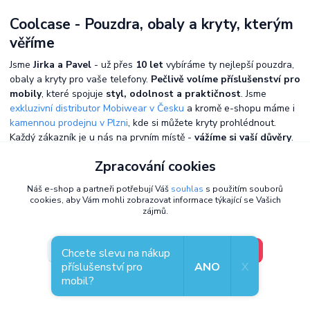
Coolcase - Pouzdra, obaly a kryty, kterým
věříme
Jsme
Jirka a Pavel
- už přes
10 let
vybíráme ty nejlepší pouzdra,
obaly a kryty pro vaše telefony.
Pečlivě volíme příslušenství pro
mobily
, které spojuje
styl, odolnost a praktičnost
. Jsme
exkluzivní distributor Mobiwear v Česku
a kromě e-shopu máme i
kamennou prodejnu v Plzni
, kde si můžete kryty prohlédnout.
Každý zákazník je u nás na prvním místě -
vážíme si vaší důvěry
.
Zpracování cookies
Náš e-shop a partneři potřebují Váš
souhlas
s použitím souborů
cookies, aby Vám mohli zobrazovat informace týkající se Vašich
zájmů.
V pořádku, jdu si vybrat
Nastavení
Chcete slevu na nákup
příslušenství pro
ANO
X
mobil?
Souhlas můžete odmítnout
zde
.