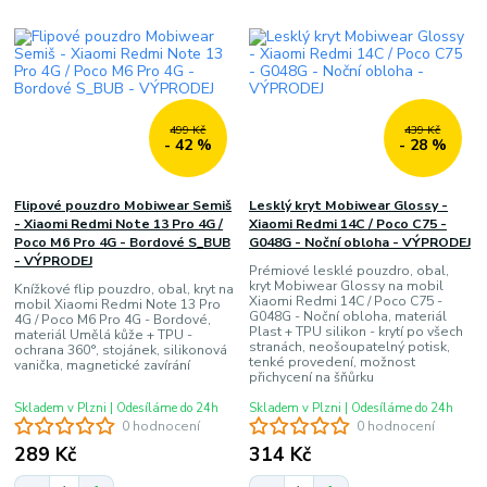
499 Kč
439 Kč
- 42 %
- 28 %
Flipové pouzdro Mobiwear Semiš
Lesklý kryt Mobiwear Glossy -
- Xiaomi Redmi Note 13 Pro 4G /
Xiaomi Redmi 14C / Poco C75 -
Poco M6 Pro 4G - Bordové S_BUB
G048G - Noční obloha - VÝPRODEJ
- VÝPRODEJ
Prémiové lesklé pouzdro, obal,
kryt Mobiwear Glossy na mobil
Knížkové flip pouzdro, obal, kryt na
Xiaomi Redmi 14C / Poco C75 -
mobil Xiaomi Redmi Note 13 Pro
G048G - Noční obloha, materiál
4G / Poco M6 Pro 4G - Bordové,
Plast + TPU silikon - krytí po všech
materiál Umělá kůže + TPU -
stranách, neošoupatelný potisk,
ochrana 360°, stojánek, silikonová
tenké provedení, možnost
vanička, magnetické zavírání
přichycení na šňůrku
Skladem v Plzni | Odesíláme do 24h
Skladem v Plzni | Odesíláme do 24h
0 hodnocení
0 hodnocení
289 Kč
314 Kč