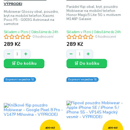
VÝPRODEJ
Parádní flip obal, kryt, pouzdro
Mobiwear na mobilní telefon
Mobiwear Glossy obal, pouzdro,
Honor Magic5 Lite 5G s motivem
kryt na mobilní telefon Xiaomi
M146P Galaxie
Poco F5 - G003G Astronaut na
samotce
Skladem v Plzni | Odesíláme do 24h
Skladem v Plzni | Odesíláme do 24h
0 hodnocení
0 hodnocení
289 Kč
289 Kč
🛒 Do košíku
🛒 Do košíku
Expresní expedice 🚀
Expresní expedice 🚀
499 Kč
499 Kč