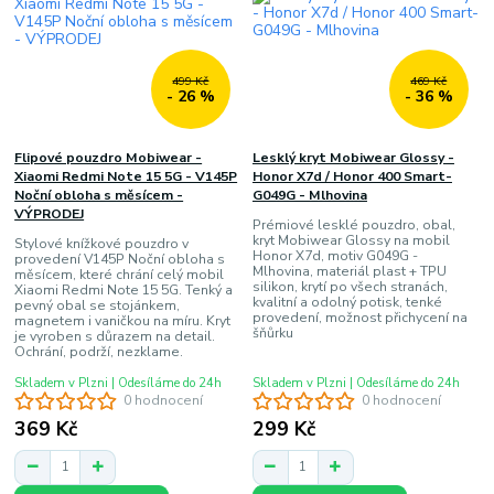
499 Kč
469 Kč
- 26 %
- 36 %
Flipové pouzdro Mobiwear -
Lesklý kryt Mobiwear Glossy -
Xiaomi Redmi Note 15 5G - V145P
Honor X7d / Honor 400 Smart-
Noční obloha s měsícem -
G049G - Mlhovina
VÝPRODEJ
Prémiové lesklé pouzdro, obal,
kryt Mobiwear Glossy na mobil
Stylové knížkové pouzdro v
Honor X7d, motiv G049G -
provedení V145P Noční obloha s
Mlhovina, materiál plast + TPU
měsícem, které chrání celý mobil
silikon, krytí po všech stranách,
Xiaomi Redmi Note 15 5G. Tenký a
kvalitní a odolný potisk, tenké
pevný obal se stojánkem,
provedení, možnost přichycení na
magnetem i vaničkou na míru. Kryt
šňůrku
je vyroben s důrazem na detail.
Ochrání, podrží, nezklame.
Skladem v Plzni | Odesíláme do 24h
Skladem v Plzni | Odesíláme do 24h
0 hodnocení
0 hodnocení
369 Kč
299 Kč