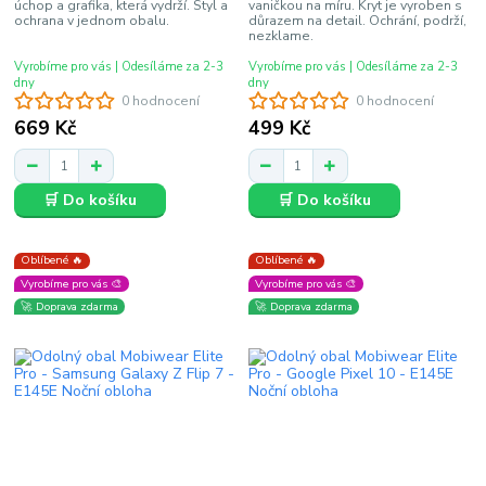
úchop a grafika, která vydrží. Styl a
vaničkou na míru. Kryt je vyroben s
ochrana v jednom obalu.
důrazem na detail. Ochrání, podrží,
nezklame.
Vyrobíme pro vás | Odesíláme za 2-3
Vyrobíme pro vás | Odesíláme za 2-3
dny
dny
0 hodnocení
0 hodnocení
669 Kč
499 Kč
🛒 Do košíku
🛒 Do košíku
Oblíbené 🔥
Oblíbené 🔥
Vyrobíme pro vás 🎨
Vyrobíme pro vás 🎨
🚀 Doprava zdarma
🚀 Doprava zdarma