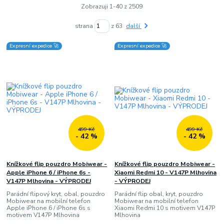
Zobrazuji 1-40 z 2509
strana
z 63
další
Expresní expedice 🚀
Expresní expedice 🚀
499 Kč
499 Kč
- 42 %
- 42 %
Knížkové flip pouzdro Mobiwear -
Knížkové flip pouzdro Mobiwear -
Apple iPhone 6 / iPhone 6s -
Xiaomi Redmi 10 - V147P Mlhovina
V147P Mlhovina - VÝPRODEJ
- VÝPRODEJ
Parádní flipový kryt, obal, pouzdro
Parádní flip obal, kryt, pouzdro
Mobiwear na mobilní telefon
Mobiwear na mobilní telefon
Apple iPhone 6 / iPhone 6s s
Xiaomi Redmi 10 s motivem V147P
motivem V147P Mlhovina
Mlhovina