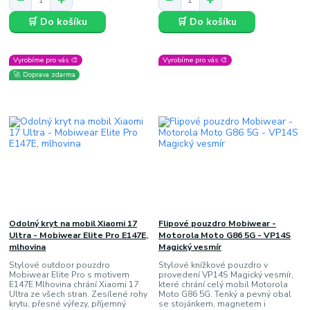
🛒 Do košíku
🛒 Do košíku
Vyrobíme pro vás 🎨
Vyrobíme pro vás 🎨
🚀 Doprava zdarma
Odolný kryt na mobil Xiaomi 17
Flipové pouzdro Mobiwear -
Ultra - Mobiwear Elite Pro E147E,
Motorola Moto G86 5G - VP14S
mlhovina
Magický vesmír
Stylové outdoor pouzdro
Stylové knížkové pouzdro v
Mobiwear Elite Pro s motivem
provedení VP14S Magický vesmír,
E147E Mlhovina chrání Xiaomi 17
které chrání celý mobil Motorola
Ultra ze všech stran. Zesílené rohy
Moto G86 5G. Tenký a pevný obal
krytu, přesné výřezy, příjemný
se stojánkem, magnetem i