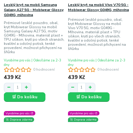
Lesklý kryt na mobil Samsung
Lesklý kryt na mobil Vivo V70 5G -
Galaxy A27 5G - Mobiwear Glossy
Mobiwear Glossy G049G, mlhovina
G049G, mlhovina
Prémiové lesklé pouzdro, obal,
Prémiové lesklé pouzdro, obal,
kryt Mobiwear Glossy na mobil
kryt Mobiwear Glossy na mobil
Vivo V70 5G, motiv G049G -
Samsung Galaxy A27 5G, motiv
Mlhovina, materiál plast + TPU
G049G - Mlhovina, materiál plast +
silikon, krytí po všech stranách,
TPU silikon, krytí po všech stranách,
kvalitní a odolný potisk, tenké
kvalitní a odolný potisk, tenké
provedení, možnost přichycení na
provedení, možnost přichycení na
šňůrku
šňůrku
Vyrobíme pro vás | Odesíláme za 2-3
Vyrobíme pro vás | Odesíláme za 2-3
dny
dny
0 hodnocení
0 hodnocení
439 Kč
439 Kč
🛒 Do košíku
🛒 Do košíku
Vyrobíme pro vás 🎨
Vyrobíme pro vás 🎨
🚀 Doprava zdarma
🚀 Doprava zdarma