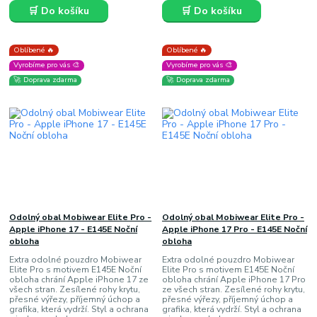
🛒 Do košíku
🛒 Do košíku
Oblíbené 🔥
Oblíbené 🔥
Vyrobíme pro vás 🎨
Vyrobíme pro vás 🎨
🚀 Doprava zdarma
🚀 Doprava zdarma
Odolný obal Mobiwear Elite Pro -
Odolný obal Mobiwear Elite Pro -
Apple iPhone 17 - E145E Noční
Apple iPhone 17 Pro - E145E Noční
obloha
obloha
Extra odolné pouzdro Mobiwear
Extra odolné pouzdro Mobiwear
Elite Pro s motivem E145E Noční
Elite Pro s motivem E145E Noční
obloha chrání Apple iPhone 17 ze
obloha chrání Apple iPhone 17 Pro
všech stran. Zesílené rohy krytu,
ze všech stran. Zesílené rohy krytu,
přesné výřezy, příjemný úchop a
přesné výřezy, příjemný úchop a
grafika, která vydrží. Styl a ochrana
grafika, která vydrží. Styl a ochrana