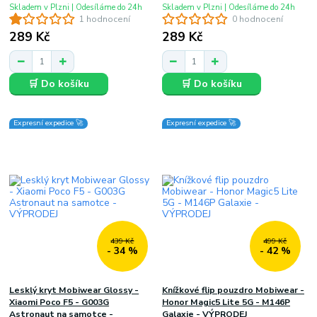
Skladem v Plzni | Odesíláme do 24h
Skladem v Plzni | Odesíláme do 24h
1 hodnocení
0 hodnocení
289 Kč
289 Kč
🛒 Do košíku
🛒 Do košíku
Expresní expedice 🚀
Expresní expedice 🚀
439 Kč
499 Kč
- 34 %
- 42 %
Lesklý kryt Mobiwear Glossy -
Knížkové flip pouzdro Mobiwear -
Xiaomi Poco F5 - G003G
Honor Magic5 Lite 5G - M146P
Astronaut na samotce -
Galaxie - VÝPRODEJ