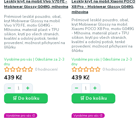
Lesklý kryt na mobil Vivo V70 FE -
Lesklý kryt na mobil Xiaomi POCO
Mobiwear Glossy G049G, mlhovina
X8 Pro - Mobiwear Glossy G049G,
mlhovina
Prémiové lesklé pouzdro, obal,
Prémiové lesklé pouzdro, obal,
kryt Mobiwear Glossy na mobil
kryt Mobiwear Glossy na mobil
Vivo V70 FE, motiv G049G -
Xiaomi POCO X8 Pro, motiv G049G
Mlhovina, materiál plast + TPU
- Mlhovina, materiál plast + TPU
silikon, krytí po všech stranách,
silikon, krytí po všech stranách,
kvalitní a odolný potisk, tenké
kvalitní a odolný potisk, tenké
provedení, možnost přichycení na
provedení, možnost přichycení na
šňůrku
šňůrku
Vyrobíme pro vás | Odesíláme za 2-3
Vyrobíme pro vás | Odesíláme za 2-3
dny
dny
0 hodnocení
0 hodnocení
439 Kč
439 Kč
🛒 Do košíku
🛒 Do košíku
Vyrobíme pro vás 🎨
Vyrobíme pro vás 🎨