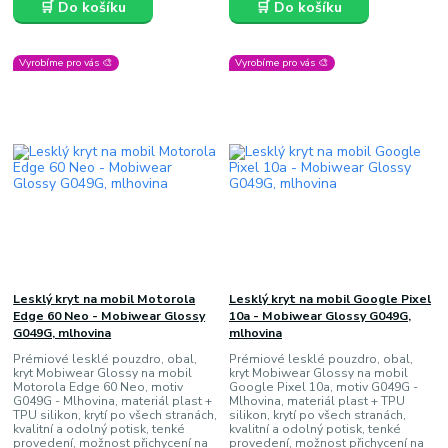
🛒 Do košíku
🛒 Do košíku
Vyrobíme pro vás 🎨
Vyrobíme pro vás 🎨
Lesklý kryt na mobil Motorola
Lesklý kryt na mobil Google Pixel
Edge 60 Neo - Mobiwear Glossy
10a - Mobiwear Glossy G049G,
G049G, mlhovina
mlhovina
Prémiové lesklé pouzdro, obal,
Prémiové lesklé pouzdro, obal,
kryt Mobiwear Glossy na mobil
kryt Mobiwear Glossy na mobil
Motorola Edge 60 Neo, motiv
Google Pixel 10a, motiv G049G -
G049G - Mlhovina, materiál plast +
Mlhovina, materiál plast + TPU
TPU silikon, krytí po všech stranách,
silikon, krytí po všech stranách,
kvalitní a odolný potisk, tenké
kvalitní a odolný potisk, tenké
provedení, možnost přichycení na
provedení, možnost přichycení na