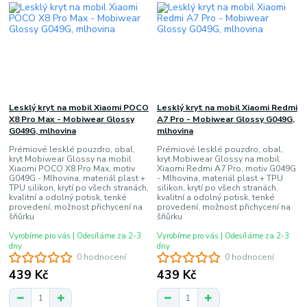
Lesklý kryt na mobil Xiaomi POCO
Lesklý kryt na mobil Xiaomi Redmi
X8 Pro Max - Mobiwear Glossy
A7 Pro - Mobiwear Glossy G049G,
G049G, mlhovina
mlhovina
Prémiové lesklé pouzdro, obal,
Prémiové lesklé pouzdro, obal,
kryt Mobiwear Glossy na mobil
kryt Mobiwear Glossy na mobil
Xiaomi POCO X8 Pro Max, motiv
Xiaomi Redmi A7 Pro, motiv G049G
G049G - Mlhovina, materiál plast +
- Mlhovina, materiál plast + TPU
TPU silikon, krytí po všech stranách,
silikon, krytí po všech stranách,
kvalitní a odolný potisk, tenké
kvalitní a odolný potisk, tenké
provedení, možnost přichycení na
provedení, možnost přichycení na
šňůrku
šňůrku
Vyrobíme pro vás | Odesíláme za 2-3
Vyrobíme pro vás | Odesíláme za 2-3
dny
dny
0 hodnocení
0 hodnocení
439 Kč
439 Kč