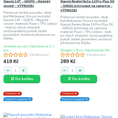
Xiaomi 14T - G047G - Magický
Xiaomi Redmi Note 14 Pro Plus 5G
vesmír - VÝPRODEJ
- G003G Astronaut na samotce -
VÝPRODEJ
Prémiové lesklé pouzdro, obal,
kryt Mobiwear Glossy na mobil
Prémiové lesklé pouzdro, obal,
Xiaomi 14T - G047G - Magický
kryt Mobiwear Glossy na mobil
vesmír, materiál Plast + TPU silikon
Xiaomi Redmi Note 14 Pro Plus 5G
- krytí po všech stranách,
- G003G Astronaut na samotce,
neošoupatelný potisk, tenké
materiál Plast + TPU silikon - krytí
provedení, možnost přichycení na
po všech stranách, neošoupatelný
šňůrku
potisk, tenké provedení, možnost
přichycení na šňůrku
Vyrobíme pro vás | Odesíláme za 2-3
dny
Skladem v Plzni | Odesíláme do 24h
0 hodnocení
0 hodnocení
419 Kč
289 Kč
🛒 Do košíku
🛒 Do košíku
Oblíbené 🔥
Oblíbené 🔥
Expresní expedice 🚀
Expresní expedice 🚀