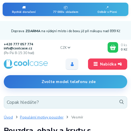
🚚
📦
📍
Rychlé doručení
77 000+ skladem
Odběr v Plzni
Doprava
ZDARMA
na výdejní místo i do boxu již při nákupu nad 899 Kč
+420 777 057 774
0
ks
CZK
info@coolcase.cz
0 Kč
(Po-Pá 8-15:30 hod)
Nabídka 📲
Zvolte model telefonu zde
Úvod
Populární motivy pouzder
Vesmír
Pouzdra, obaly a kryty s