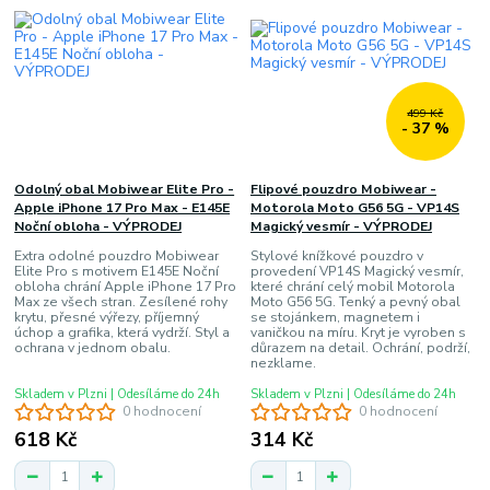
499 Kč
- 37 %
Odolný obal Mobiwear Elite Pro -
Flipové pouzdro Mobiwear -
Apple iPhone 17 Pro Max - E145E
Motorola Moto G56 5G - VP14S
Noční obloha - VÝPRODEJ
Magický vesmír - VÝPRODEJ
Extra odolné pouzdro Mobiwear
Stylové knížkové pouzdro v
Elite Pro s motivem E145E Noční
provedení VP14S Magický vesmír,
obloha chrání Apple iPhone 17 Pro
které chrání celý mobil Motorola
Max ze všech stran. Zesílené rohy
Moto G56 5G. Tenký a pevný obal
krytu, přesné výřezy, příjemný
se stojánkem, magnetem i
úchop a grafika, která vydrží. Styl a
vaničkou na míru. Kryt je vyroben s
ochrana v jednom obalu.
důrazem na detail. Ochrání, podrží,
nezklame.
Skladem v Plzni | Odesíláme do 24h
Skladem v Plzni | Odesíláme do 24h
0 hodnocení
0 hodnocení
618 Kč
314 Kč