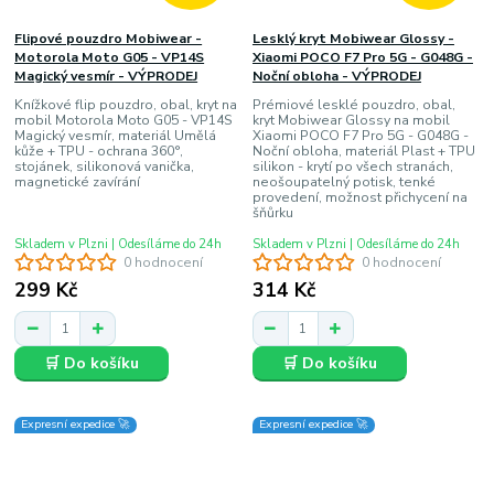
Flipové pouzdro Mobiwear -
Lesklý kryt Mobiwear Glossy -
Motorola Moto G05 - VP14S
Xiaomi POCO F7 Pro 5G - G048G -
Magický vesmír - VÝPRODEJ
Noční obloha - VÝPRODEJ
Knížkové flip pouzdro, obal, kryt na
Prémiové lesklé pouzdro, obal,
mobil Motorola Moto G05 - VP14S
kryt Mobiwear Glossy na mobil
Magický vesmír, materiál Umělá
Xiaomi POCO F7 Pro 5G - G048G -
kůže + TPU - ochrana 360°,
Noční obloha, materiál Plast + TPU
stojánek, silikonová vanička,
silikon - krytí po všech stranách,
magnetické zavírání
neošoupatelný potisk, tenké
provedení, možnost přichycení na
šňůrku
Skladem v Plzni | Odesíláme do 24h
Skladem v Plzni | Odesíláme do 24h
0 hodnocení
0 hodnocení
299 Kč
314 Kč
🛒 Do košíku
🛒 Do košíku
Expresní expedice 🚀
Expresní expedice 🚀