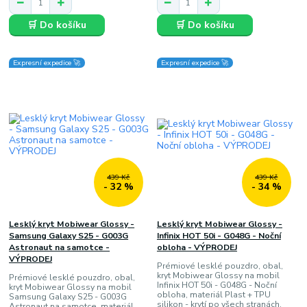
🛒 Do košíku
🛒 Do košíku
Expresní expedice 🚀
Expresní expedice 🚀
439 Kč
439 Kč
- 32 %
- 34 %
Lesklý kryt Mobiwear Glossy -
Lesklý kryt Mobiwear Glossy -
Samsung Galaxy S25 - G003G
Infinix HOT 50i - G048G - Noční
Astronaut na samotce -
obloha - VÝPRODEJ
VÝPRODEJ
Prémiové lesklé pouzdro, obal,
kryt Mobiwear Glossy na mobil
Prémiové lesklé pouzdro, obal,
Infinix HOT 50i - G048G - Noční
kryt Mobiwear Glossy na mobil
obloha, materiál Plast + TPU
Samsung Galaxy S25 - G003G
silikon - krytí po všech stranách,
Astronaut na samotce, materiál