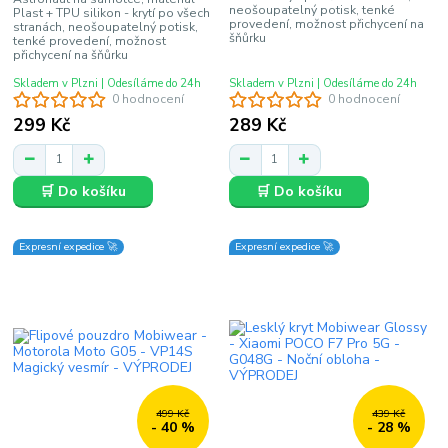
neošoupatelný potisk, tenké
Plast + TPU silikon - krytí po všech
provedení, možnost přichycení na
stranách, neošoupatelný potisk,
šňůrku
tenké provedení, možnost
přichycení na šňůrku
Skladem v Plzni | Odesíláme do 24h
Skladem v Plzni | Odesíláme do 24h
0 hodnocení
0 hodnocení
299 Kč
289 Kč
🛒 Do košíku
🛒 Do košíku
Expresní expedice 🚀
Expresní expedice 🚀
499 Kč
439 Kč
- 40 %
- 28 %