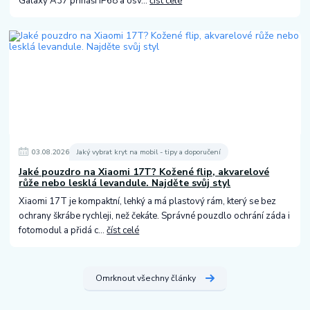
Galaxy A37 přináší IP68 a osv...
číst celé
03
.
08
.
2026
Jaký vybrat kryt na mobil - tipy a doporučení
Jaké pouzdro na Xiaomi 17T? Kožené flip, akvarelové
růže nebo lesklá levandule. Najděte svůj styl
Xiaomi 17T je kompaktní, lehký a má plastový rám, který se bez
ochrany škrábe rychleji, než čekáte. Správné pouzdlo ochrání záda i
fotomodul a přidá c...
číst celé
Omrknout všechny články