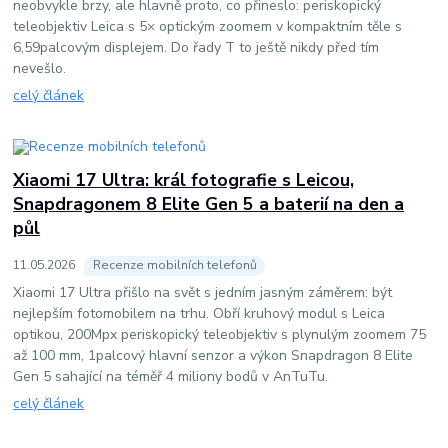
neobvykle brzy, ale hlavně proto, co přineslo: periskopický
teleobjektiv Leica s 5× optickým zoomem v kompaktním těle s
6,59palcovým displejem. Do řady T to ještě nikdy před tím
nevešlo.
celý článek
Xiaomi 17 Ultra: král fotografie s Leicou,
Snapdragonem 8 Elite Gen 5 a baterií na den a
půl
11
.
05
.
2026
Recenze mobilních telefonů
Xiaomi 17 Ultra přišlo na svět s jedním jasným záměrem: být
nejlepším fotomobilem na trhu. Obří kruhový modul s Leica
optikou, 200Mpx periskopický teleobjektiv s plynulým zoomem 75
až 100 mm, 1palcový hlavní senzor a výkon Snapdragon 8 Elite
Gen 5 sahající na téměř 4 miliony bodů v AnTuTu.
celý článek