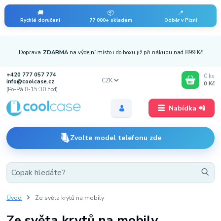
🚚
📦
📍
Rychlé doručení
77 000+ skladem
Odběr v Plzni
Doprava
ZDARMA
na výdejní místo i do boxu již při nákupu nad 899 Kč
+420 777 057 774
0
ks
CZK
info@coolcase.cz
0 Kč
(Po-Pá 8-15:30 hod)
Nabídka 📲
Zvolte model telefonu zde
Úvod
Ze světa krytů na mobily
Ze světa krytů na mobily