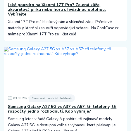
Jaké pouzdro na Xiaomi 17T Pro? Zelená kůže,
akvarelová pírka nebo hora s hvězdnou oblohou.
Vybírejte
Xiaomi 17T Pro má hliníkový rám a skleněná záda. Prémiové
materiály, které si zaslouží odpovídající ochranu. Na CoolCase.cz
máme pro Xiaomi 17T Pro ze...
číst celé
03
.
08
.
2026
Srovnání mobilních telefonů
Samsung Galaxy A27 5G vs A37 vs A57: tři telefony, tři
rozpočty, jedno rozhodnutí. Kdo vyhraje?
Samsung letos v řadě Galaxy A posbíral tři zajímavé modely.
Galaxy A27 5G je dostupná volba s výbavou, která překvapuje.