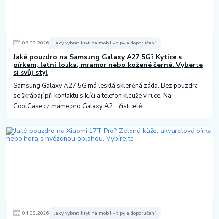
06
.
08
.
2026
Jaký vybrat kryt na mobil - tipy a doporučení
Jaké pouzdro na Samsung Galaxy A27 5G? Kytice s
pírkem, letní louka, mramor nebo kožené černé. Vyberte
si svůj styl
Samsung Galaxy A27 5G má lesklá skleněná záda. Bez pouzdra
se škrábají při kontaktu s klíči a telefon klouže v ruce. Na
CoolCase.cz máme pro Galaxy A2...
číst celé
04
.
08
.
2026
Jaký vybrat kryt na mobil - tipy a doporučení