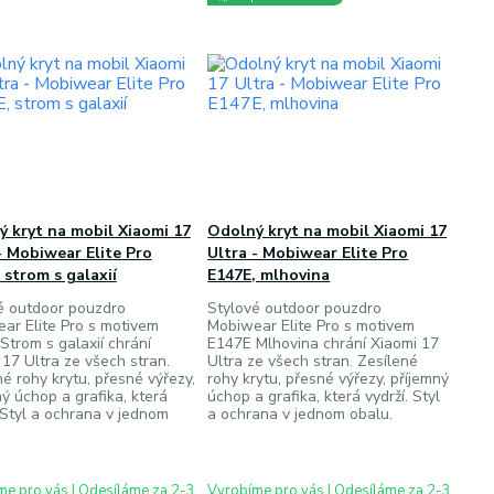
 kryt na mobil Xiaomi 17
Odolný kryt na mobil Xiaomi 17
- Mobiwear Elite Pro
Ultra - Mobiwear Elite Pro
 strom s galaxií
E147E, mlhovina
é outdoor pouzdro
Stylové outdoor pouzdro
ar Elite Pro s motivem
Mobiwear Elite Pro s motivem
Strom s galaxií chrání
E147E Mlhovina chrání Xiaomi 17
 17 Ultra ze všech stran.
Ultra ze všech stran. Zesílené
é rohy krytu, přesné výřezy,
rohy krytu, přesné výřezy, příjemný
ý úchop a grafika, která
úchop a grafika, která vydrží. Styl
. Styl a ochrana v jednom
a ochrana v jednom obalu.
e pro vás | Odesíláme za 2-3
Vyrobíme pro vás | Odesíláme za 2-3