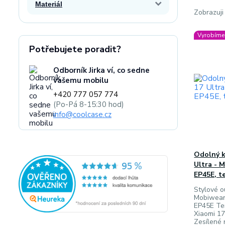
Materiál
Zobrazuji
Vyrobíme 
Potřebujete poradit?
Odborník Jirka ví, co sedne
vašemu mobilu
+420 777 057 774
(Po-Pá 8-15:30 hod)
info@coolcase.cz
Odolný k
Ultra - 
EP45E, t
Stylové 
Mobiwear 
EP45E Te
Xiaomi 17
Zesílené 