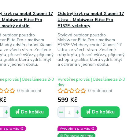
 kryt na mobil Xiaomi 17
Odolný kryt na mobil Xiaomi 17
- Mobiwear Elite Pro
Ultra - Mobiwear Elite Pro
, modrý odstín
E152E, velehory
é outdoor pouzdro
Stylové outdoor pouzdro
ar Elite Pro s motivem
Mobiwear Elite Pro s motivem
Modrý odstín chrání Xiaomi
E152E Velehory chrání Xiaomi 17
ra ze všech stran. Zesílené
Ultra ze všech stran. Zesílené
ytu, přesné výřezy, příjemný
rohy krytu, přesné výřezy, příjemný
 grafika, která vydrží. Styl
úchop a grafika, která vydrží. Styl
ana v jednom obalu.
a ochrana v jednom obalu.
e pro vás | Odesíláme za 2-3
Vyrobíme pro vás | Odesíláme za 2-3
dny
0 hodnocení
0 hodnocení
Kč
599 Kč
🛒 Do košíku
🛒 Do košíku
me pro vás 🎨
Vyrobíme pro vás 🎨
🚀 Doprava zdarma