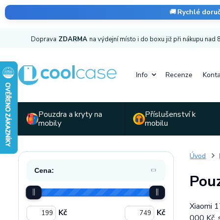
🚚
Rychlé doru
Doprava
ZDARMA
na výdejní místo i do boxu již při nákupu nad
Info
Recenze
Konta
Pouzdra a kryty na
Příslušenství k
mobily
mobilu
Úvod
Cena:
Pouz
Xiaomi 1
Kč
Kč
000 Kč, s