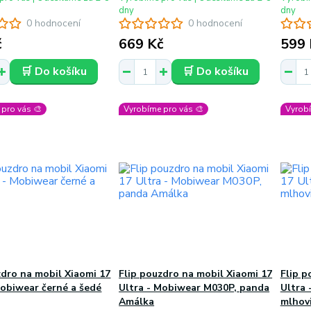
dny
dny
0 hodnocení
0 hodnocení
č
669 Kč
599 
🛒 Do košíku
🛒 Do košíku
pro vás 🎨
Vyrobíme pro vás 🎨
Vyrobí
zdro na mobil Xiaomi 17
Flip pouzdro na mobil Xiaomi 17
Flip p
Mobiwear černé a šedé
Ultra - Mobiwear M030P, panda
Ultra 
Amálka
mlhov