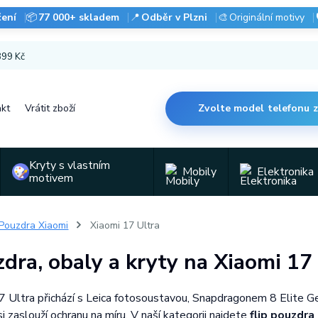
čení
📦
77 000+ skladem
📍
Odběr v Plzni
🎨
Originální motivy
 899 Kč
kt
Vrátit zboží
Zvolte model telefonu 
Kryty s vlastním
Mobily
Elektronika
motivem
Pouzdra Xiaomi
Xiaomi 17 Ultra
dra, obaly a kryty na Xiaomi 17
7 Ultra přichází s Leica fotosoustavou, Snapdragonem 8 Elite Ge
i zaslouží ochranu na míru. V naší kategorii najdete
flip pouzdr