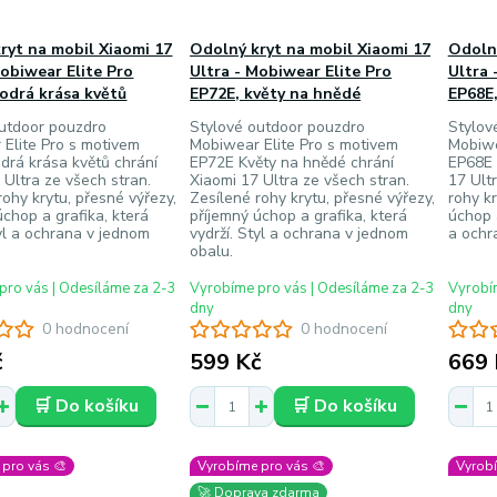
ryt na mobil Xiaomi 17
Odolný kryt na mobil Xiaomi 17
Odolný
Mobiwear Elite Pro
Ultra - Mobiwear Elite Pro
Ultra 
odrá krása květů
EP72E, květy na hnědé
EP68E
outdoor pouzdro
Stylové outdoor pouzdro
Stylov
Elite Pro s motivem
Mobiwear Elite Pro s motivem
Mobiwe
rá krása květů chrání
EP72E Květy na hnědé chrání
EP68E 
 Ultra ze všech stran.
Xiaomi 17 Ultra ze všech stran.
17 Ult
rohy krytu, přesné výřezy,
Zesílené rohy krytu, přesné výřezy,
rohy kr
úchop a grafika, která
příjemný úchop a grafika, která
úchop a
tyl a ochrana v jednom
vydrží. Styl a ochrana v jednom
a ochr
obalu.
pro vás | Odesíláme za 2-3
Vyrobíme pro vás | Odesíláme za 2-3
Vyrobím
dny
dny
0 hodnocení
0 hodnocení
č
599 Kč
669 
🛒 Do košíku
🛒 Do košíku
pro vás 🎨
Vyrobíme pro vás 🎨
Vyrobí
🚀 Doprava zdarma