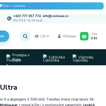
🛡️
Styl + ochrana
+420 777 057 774
info@coolcase.cz
(Po-Pá 8-15:30 hod)
0
ks
zde
CZK
Přihlášení
0 Kč
Prodejna v
Cyklistika
Výprodej
Plzni
 Ultra
n 5 a displejem 3 500 nitů. Telefon, který stojí skoro 36
a Mobiwear
z pravé kůže i v motivových variantách,
lesklé