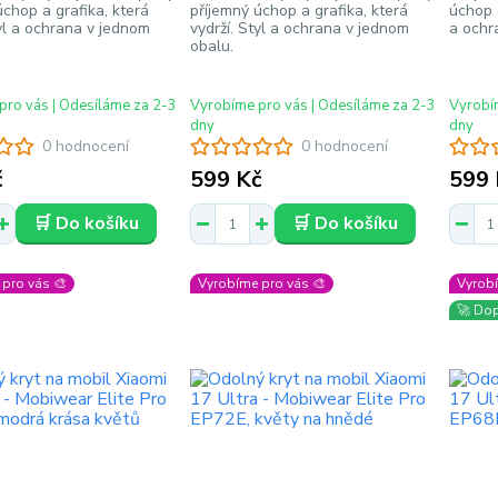
úchop a grafika, která
příjemný úchop a grafika, která
úchop a
tyl a ochrana v jednom
vydrží. Styl a ochrana v jednom
a ochr
obalu.
pro vás | Odesíláme za 2-3
Vyrobíme pro vás | Odesíláme za 2-3
Vyrobím
dny
dny
0 hodnocení
0 hodnocení
č
599 Kč
599 
🛒 Do košíku
🛒 Do košíku
pro vás 🎨
Vyrobíme pro vás 🎨
Vyrobí
🚀 Do