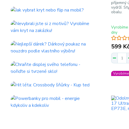
příjemný 
vydrží. S
obalu.
Vyrobíme 
dny
599 K
Vyrobíme 