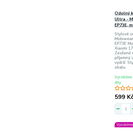
Odolný k
Ultra - 
EP73E, m
Stylové 
Mobiwear 
EP73E Mod
Xiaomi 17
Zesílené 
příjemný 
vydrží. S
obalu.
Vyrobíme 
dny
599 K
Vyrobíme 