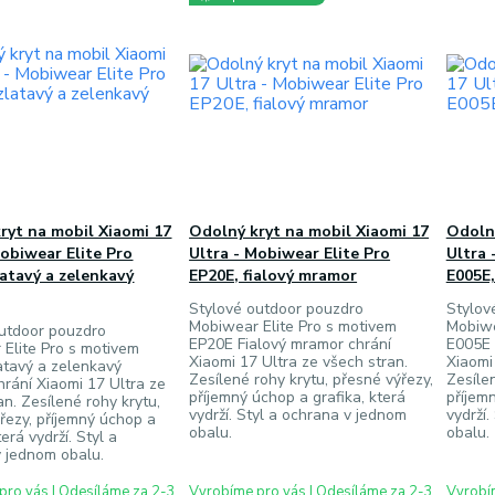
ryt na mobil Xiaomi 17
Odolný kryt na mobil Xiaomi 17
Odolný
Mobiwear Elite Pro
Ultra - Mobiwear Elite Pro
Ultra 
latavý a zelenkavý
EP20E, fialový mramor
E005E,
Stylové outdoor pouzdro
Stylov
Mobiwear Elite Pro s motivem
Mobiwe
outdoor pouzdro
EP20E Fialový mramor chrání
E005E 
Elite Pro s motivem
Xiaomi 17 Ultra ze všech stran.
Xiaomi
atavý a zelenkavý
Zesílené rohy krytu, přesné výřezy,
Zesílen
rání Xiaomi 17 Ultra ze
příjemný úchop a grafika, která
příjemn
an. Zesílené rohy krytu,
vydrží. Styl a ochrana v jednom
vydrží
řezy, příjemný úchop a
obalu.
obalu.
terá vydrží. Styl a
 jednom obalu.
pro vás | Odesíláme za 2-3
Vyrobíme pro vás | Odesíláme za 2-3
Vyrobím