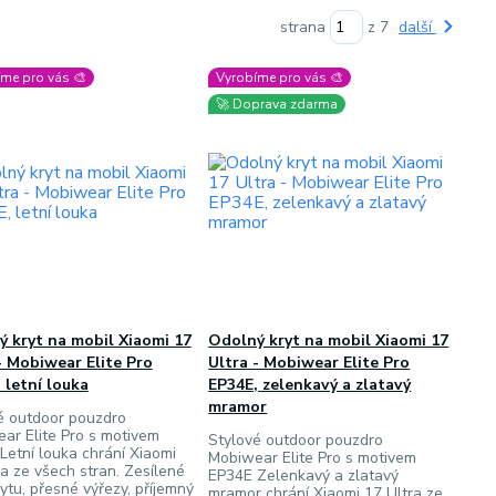
strana
z 7
další
me pro vás 🎨
Vyrobíme pro vás 🎨
🚀 Doprava zdarma
 kryt na mobil Xiaomi 17
Odolný kryt na mobil Xiaomi 17
- Mobiwear Elite Pro
Ultra - Mobiwear Elite Pro
 letní louka
EP34E, zelenkavý a zlatavý
mramor
é outdoor pouzdro
ar Elite Pro s motivem
Stylové outdoor pouzdro
Letní louka chrání Xiaomi
Mobiwear Elite Pro s motivem
ra ze všech stran. Zesílené
EP34E Zelenkavý a zlatavý
ytu, přesné výřezy, příjemný
mramor chrání Xiaomi 17 Ultra ze