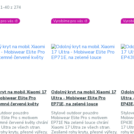
 1-40 z 274
pro vás 🎨
Vyrobíme pro vás 🎨
Vyrobí
ryt na mobil Xiaomi 17
Odolný kryt na mobil Xiaomi 17
Odolný
Mobiwear Elite Pro
Ultra - Mobiwear Elite Pro
Ultra 
emné červené květy
EP71E, na zelené louce
EP43E,
outdoor pouzdro
Stylové outdoor pouzdro
Stylov
Elite Pro s motivem
Mobiwear Elite Pro s motivem
Mobiwe
mné červené květy chrání
EP71E Na zelené louce chrání
EP43E 
 Ultra ze všech stran.
Xiaomi 17 Ultra ze všech stran.
17 Ult
rohy krytu, přesné výřezy,
Zesílené rohy krytu, přesné výřezy,
rohy kr