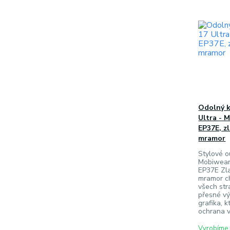
Odolný k
Ultra - 
EP37E, z
mramor
Stylové 
Mobiwear 
EP37E Zl
mramor ch
všech str
přesné vý
grafika, k
ochrana v
Vyrobíme 