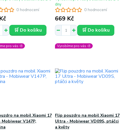
dny
0 hodnocení
0 hodnocení
Kč
669 Kč
🛒 Do košíku
🛒 Do košíku
me pro vás 🎨
Vyrobíme pro vás 🎨
ouzdro na mobil Xiaomi 17
Flip pouzdro na mobil Xiaomi 17
- Mobiwear V147P,
Ultra - Mobiwear VD09S, ptáčci
ina
a květy