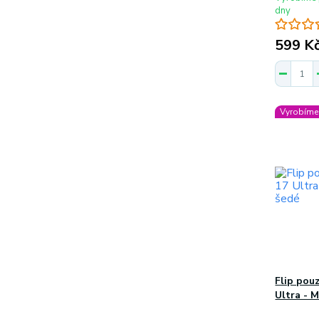
dny
599 K
Vyrobíme 
Flip pou
Ultra - 