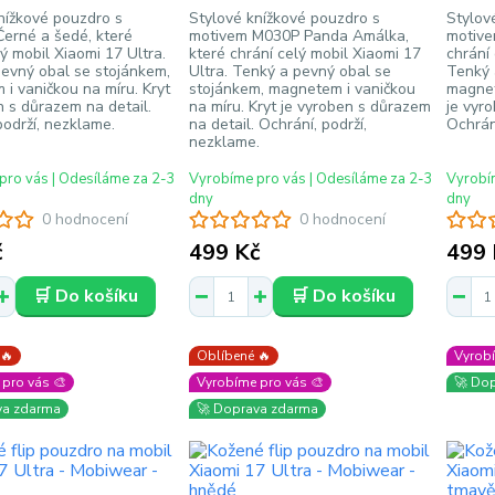
nížkové pouzdro s
Stylové knížkové pouzdro s
Stylov
erné a šedé, které
motivem M030P Panda Amálka,
motive
lý mobil Xiaomi 17 Ultra.
které chrání celý mobil Xiaomi 17
chrání 
evný obal se stojánkem,
Ultra. Tenký a pevný obal se
Tenký 
i vaničkou na míru. Kryt
stojánkem, magnetem i vaničkou
magnet
n s důrazem na detail.
na míru. Kryt je vyroben s důrazem
je vyr
podrží, nezklame.
na detail. Ochrání, podrží,
Ochrán
nezklame.
pro vás | Odesíláme za 2-3
Vyrobíme pro vás | Odesíláme za 2-3
Vyrobím
dny
dny
0 hodnocení
0 hodnocení
č
499 Kč
499 
🛒 Do košíku
🛒 Do košíku
 🔥
Oblíbené 🔥
Vyrobí
pro vás 🎨
Vyrobíme pro vás 🎨
🚀 Do
va zdarma
🚀 Doprava zdarma