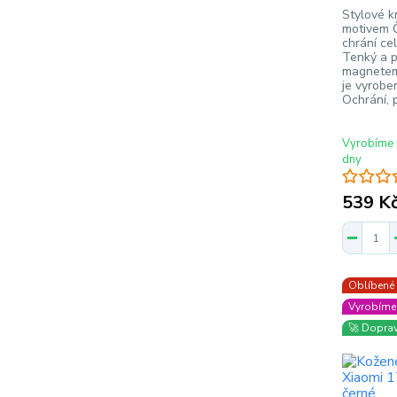
Stylové k
motivem Č
chrání ce
Tenký a p
magnetem 
je vyrobe
Ochrání, 
Vyrobíme 
dny
539 K
Oblíbené
Vyrobíme 
🚀 Dopra