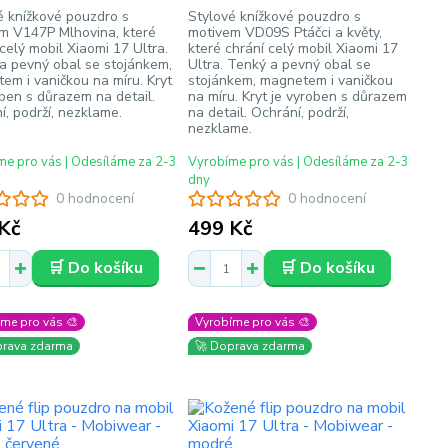
é knížkové pouzdro s
Stylové knížkové pouzdro s
m V147P Mlhovina, které
motivem VD09S Ptáčci a květy,
celý mobil Xiaomi 17 Ultra.
které chrání celý mobil Xiaomi 17
a pevný obal se stojánkem,
Ultra. Tenký a pevný obal se
em i vaničkou na míru. Kryt
stojánkem, magnetem i vaničkou
oben s důrazem na detail.
na míru. Kryt je vyroben s důrazem
í, podrží, nezklame.
na detail. Ochrání, podrží,
nezklame.
e pro vás | Odesíláme za 2-3
Vyrobíme pro vás | Odesíláme za 2-3
dny
0 hodnocení
0 hodnocení
Kč
499 Kč
🛒 Do košíku
🛒 Do košíku
me pro vás 🎨
Vyrobíme pro vás 🎨
prava zdarma
🚀 Doprava zdarma