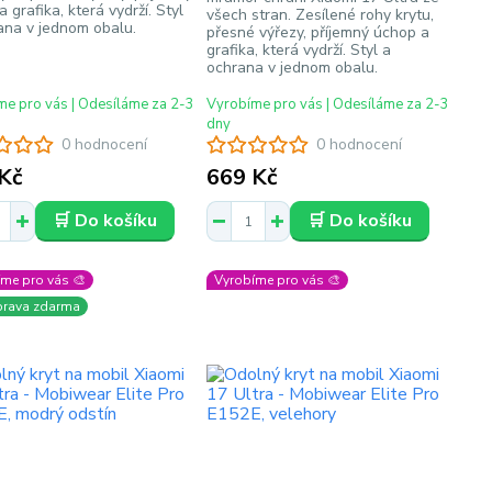
 grafika, která vydrží. Styl
všech stran. Zesílené rohy krytu,
ana v jednom obalu.
přesné výřezy, příjemný úchop a
grafika, která vydrží. Styl a
ochrana v jednom obalu.
e pro vás | Odesíláme za 2-3
Vyrobíme pro vás | Odesíláme za 2-3
dny
0 hodnocení
0 hodnocení
Kč
669 Kč
🛒 Do košíku
🛒 Do košíku
me pro vás 🎨
Vyrobíme pro vás 🎨
prava zdarma