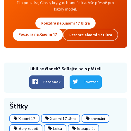
Flip pouzdra, Glossy kryty, ochranná skla. Vše přesně pro
každý model.
Pouzdra na Xiaomi 17 Ultra
Pouzdra na Xiaomi 17
Recenze Xiaomi 17 Ultra
Líbil se článek? Sdílejte ho s přáteli
Facebook
Twitter
Štítky
Xiaomi 17
Xiaomi 17 Ultra
srovnání
který koupit
Leica
fotoaparát