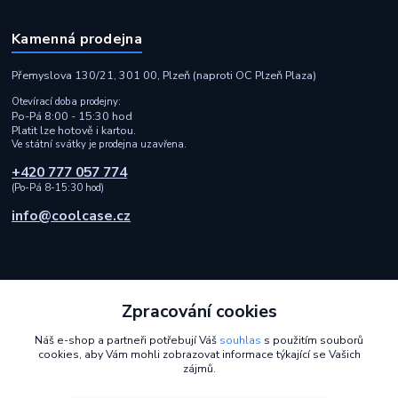
Kamenná prodejna
Přemyslova 130/21, 301 00, Plzeň (naproti OC Plzeň Plaza)
Otevírací doba prodejny:
Po-Pá 8:00 - 15:30 hod
Platit lze hotově i kartou.
Ve státní svátky je prodejna uzavřena.
+420 777 057 774
(Po-Pá 8-15:30 hod)
info@coolcase.cz
Zpracování cookies
Rychlá a spolehlivá doprava i bezpečná online platba
Náš e-shop a partneři potřebují Váš
souhlas
s použitím souborů
cookies, aby Vám mohli zobrazovat informace týkající se Vašich
2014 - 2026 © Coolcase.cz - Pouzdra, kryty, obaly, ochranná skla a
zájmů.
příslušenství na mobilní telefony