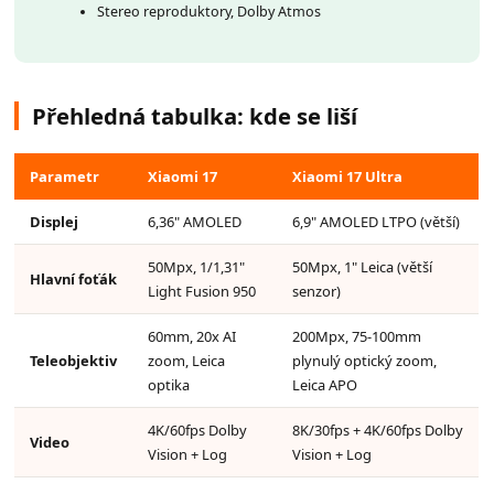
Stereo reproduktory, Dolby Atmos
Přehledná tabulka: kde se liší
Parametr
Xiaomi 17
Xiaomi 17 Ultra
Displej
6,36" AMOLED
6,9" AMOLED LTPO (větší)
50Mpx, 1/1,31"
50Mpx, 1" Leica (větší
Hlavní foťák
Light Fusion 950
senzor)
60mm, 20x AI
200Mpx, 75-100mm
Teleobjektiv
zoom, Leica
plynulý optický zoom,
optika
Leica APO
4K/60fps Dolby
8K/30fps + 4K/60fps Dolby
Video
Vision + Log
Vision + Log