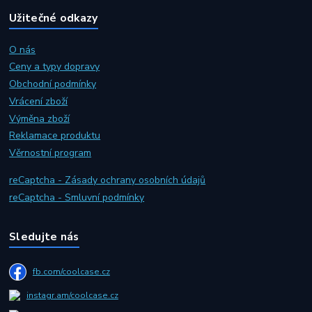
Užitečné odkazy
O nás
Ceny a typy dopravy
Obchodní podmínky
Vrácení zboží
Výměna zboží
Reklamace produktu
Věrnostní program
reCaptcha - Zásady ochrany osobních údajů
reCaptcha - Smluvní podmínky
Sledujte nás
fb.com/coolcase.cz
instagr.am/coolcase.cz