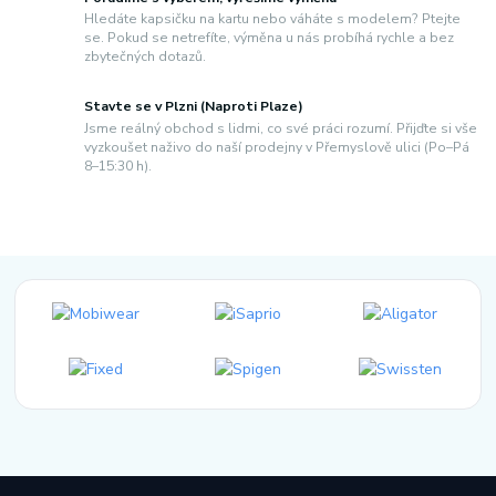
Hledáte kapsičku na kartu nebo váháte s modelem? Ptejte
se. Pokud se netrefíte, výměna u nás probíhá rychle a bez
zbytečných dotazů.
Stavte se v Plzni (Naproti Plaze)
Jsme reálný obchod s lidmi, co své práci rozumí. Přijďte si vše
vyzkoušet naživo do naší prodejny v Přemyslově ulici (Po–Pá
8–15:30 h).