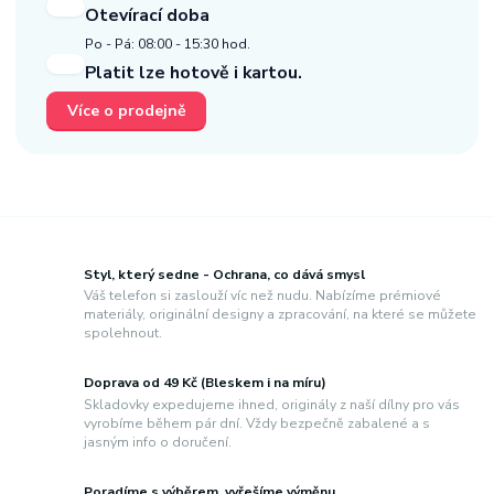
Otevírací doba
Po - Pá: 08:00 - 15:30 hod.
Platit lze hotově i kartou.
Více o prodejně
Styl, který sedne - Ochrana, co dává smysl
Váš telefon si zaslouží víc než nudu. Nabízíme prémiové
materiály, originální designy a zpracování, na které se můžete
spolehnout.
Doprava od 49 Kč (Bleskem i na míru)
Skladovky expedujeme ihned, originály z naší dílny pro vás
vyrobíme během pár dní. Vždy bezpečně zabalené a s
jasným info o doručení.
Poradíme s výběrem, vyřešíme výměnu