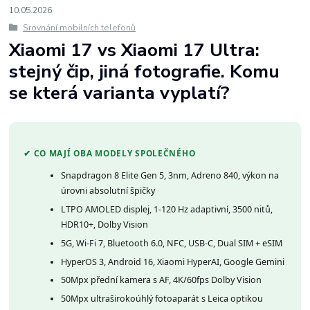
10
.
05
.
2026
Srovnání mobilních telefonů
Xiaomi 17 vs Xiaomi 17 Ultra:
stejný čip, jiná fotografie. Komu
se která varianta vyplatí?
✔ CO MAJÍ OBA MODELY SPOLEČNÉHO
Snapdragon 8 Elite Gen 5, 3nm, Adreno 840, výkon na
úrovni absolutní špičky
LTPO AMOLED displej, 1-120 Hz adaptivní, 3500 nitů,
HDR10+, Dolby Vision
5G, Wi-Fi 7, Bluetooth 6.0, NFC, USB-C, Dual SIM + eSIM
HyperOS 3, Android 16, Xiaomi HyperAI, Google Gemini
50Mpx přední kamera s AF, 4K/60fps Dolby Vision
50Mpx ultraširokoúhlý fotoaparát s Leica optikou