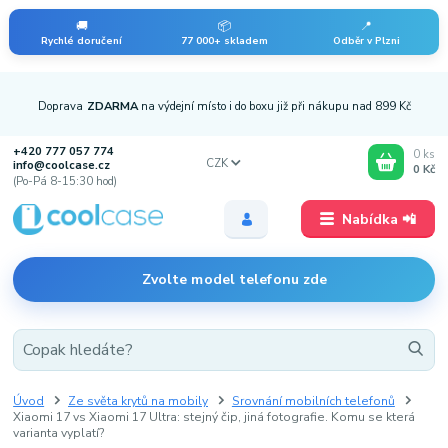
🚚
📦
📍
Rychlé doručení
77 000+ skladem
Odběr v Plzni
Doprava
ZDARMA
na výdejní místo i do boxu již při nákupu nad 899 Kč
+420 777 057 774
0
ks
CZK
info@coolcase.cz
0 Kč
(Po-Pá 8-15:30 hod)
Nabídka 📲
Zvolte model telefonu zde
Úvod
Ze světa krytů na mobily
Srovnání mobilních telefonů
Xiaomi 17 vs Xiaomi 17 Ultra: stejný čip, jiná fotografie. Komu se která
varianta vyplatí?