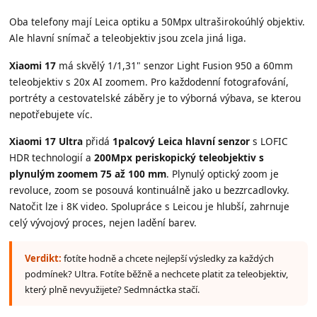
Oba telefony mají Leica optiku a 50Mpx ultraširokoúhlý objektiv.
Ale hlavní snímač a teleobjektiv jsou zcela jiná liga.
Xiaomi 17
má skvělý 1/1,31" senzor Light Fusion 950 a 60mm
teleobjektiv s 20x AI zoomem. Pro každodenní fotografování,
portréty a cestovatelské záběry je to výborná výbava, se kterou
nepotřebujete víc.
Xiaomi 17 Ultra
přidá
1palcový Leica hlavní senzor
s LOFIC
HDR technologií a
200Mpx periskopický teleobjektiv s
plynulým zoomem 75 až 100 mm
. Plynulý optický zoom je
revoluce, zoom se posouvá kontinuálně jako u bezzrcadlovky.
Natočit lze i 8K video. Spolupráce s Leicou je hlubší, zahrnuje
celý vývojový proces, nejen ladění barev.
Verdikt:
fotíte hodně a chcete nejlepší výsledky za každých
podmínek? Ultra. Fotíte běžně a nechcete platit za teleobjektiv,
který plně nevyužijete? Sedmnáctka stačí.