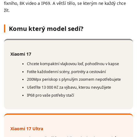
fixního, 8K video a IP69. A větší tělo, se kterým ne každý chce
žít.
Komu který model sedí?
Xiaomi 17
Chcete kompaktní vlajkovou loď, pohodlnou v kapse
Fotíte každodenní scény, portréty a cestování
200Mpx periskop s plynulým zoomem nepotřebujete
Ušetříte 13 000 Kč za výbavu, kterou nevyužijete
IP68 pro vaše potřeby stačí
Xiaomi 17 Ultra