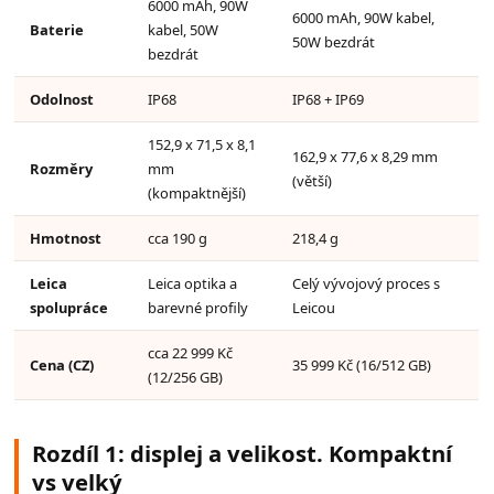
6000 mAh, 90W
6000 mAh, 90W kabel,
Baterie
kabel, 50W
50W bezdrát
bezdrát
Odolnost
IP68
IP68 + IP69
152,9 x 71,5 x 8,1
162,9 x 77,6 x 8,29 mm
Rozměry
mm
(větší)
(kompaktnější)
Hmotnost
cca 190 g
218,4 g
Leica
Leica optika a
Celý vývojový proces s
spolupráce
barevné profily
Leicou
cca 22 999 Kč
Cena (CZ)
35 999 Kč (16/512 GB)
(12/256 GB)
Rozdíl 1: displej a velikost. Kompaktní
vs velký