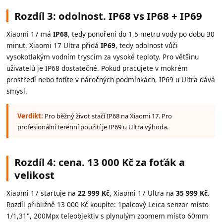
Rozdíl 3: odolnost. IP68 vs IP68 + IP69
Xiaomi 17 má
IP68
, tedy ponoření do 1,5 metru vody po dobu 30
minut. Xiaomi 17 Ultra přidá
IP69
, tedy odolnost vůči
vysokotlakým vodním tryscím za vysoké teploty. Pro většinu
uživatelů je IP68 dostatečné. Pokud pracujete v mokrém
prostředí nebo fotíte v náročných podmínkách, IP69 u Ultra dává
smysl.
Verdikt:
Pro běžný život stačí IP68 na Xiaomi 17. Pro
profesionální terénní použití je IP69 u Ultra výhoda.
Rozdíl 4: cena. 13 000 Kč za foťák a
velikost
Xiaomi 17 startuje na
22 999 Kč
, Xiaomi 17 Ultra na
35 999 Kč
.
Rozdíl přibližně 13 000 Kč koupíte: 1palcový Leica senzor místo
1/1,31", 200Mpx teleobjektiv s plynulým zoomem místo 60mm