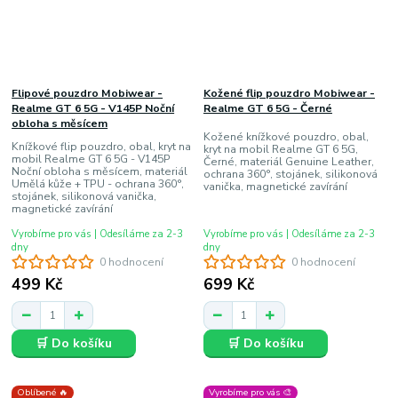
Flipové pouzdro Mobiwear -
Kožené flip pouzdro Mobiwear -
Realme GT 6 5G - V145P Noční
Realme GT 6 5G - Černé
obloha s měsícem
Kožené knížkové pouzdro, obal,
Knížkové flip pouzdro, obal, kryt na
kryt na mobil Realme GT 6 5G,
mobil Realme GT 6 5G - V145P
Černé, materiál Genuine Leather,
Noční obloha s měsícem, materiál
ochrana 360°, stojánek, silikonová
Umělá kůže + TPU - ochrana 360°,
vanička, magnetické zavírání
stojánek, silikonová vanička,
magnetické zavírání
Vyrobíme pro vás | Odesíláme za 2-3
Vyrobíme pro vás | Odesíláme za 2-3
dny
dny
0 hodnocení
0 hodnocení
499 Kč
699 Kč
🛒 Do košíku
🛒 Do košíku
Oblíbené 🔥
Vyrobíme pro vás 🎨