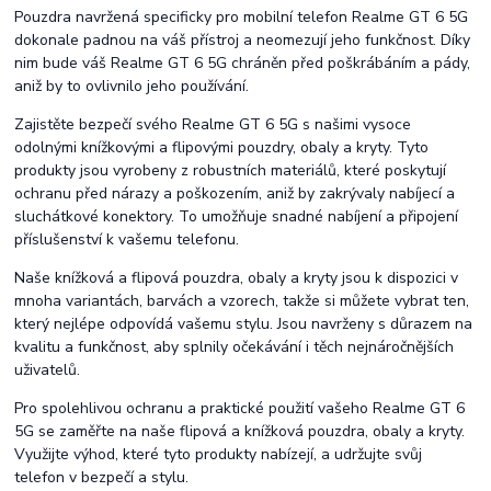
Pouzdra navržená specificky pro mobilní telefon Realme GT 6 5G
dokonale padnou na váš přístroj a neomezují jeho funkčnost. Díky
nim bude váš Realme GT 6 5G chráněn před poškrábáním a pády,
aniž by to ovlivnilo jeho používání.
Zajistěte bezpečí svého Realme GT 6 5G s našimi vysoce
odolnými knížkovými a flipovými pouzdry, obaly a kryty. Tyto
produkty jsou vyrobeny z robustních materiálů, které poskytují
ochranu před nárazy a poškozením, aniž by zakrývaly nabíjecí a
sluchátkové konektory. To umožňuje snadné nabíjení a připojení
příslušenství k vašemu telefonu.
Naše knížková a flipová pouzdra, obaly a kryty jsou k dispozici v
mnoha variantách, barvách a vzorech, takže si můžete vybrat ten,
který nejlépe odpovídá vašemu stylu. Jsou navrženy s důrazem na
kvalitu a funkčnost, aby splnily očekávání i těch nejnáročnějších
uživatelů.
Pro spolehlivou ochranu a praktické použití vašeho Realme GT 6
5G se zaměřte na naše flipová a knížková pouzdra, obaly a kryty.
Využijte výhod, které tyto produkty nabízejí, a udržujte svůj
telefon v bezpečí a stylu.