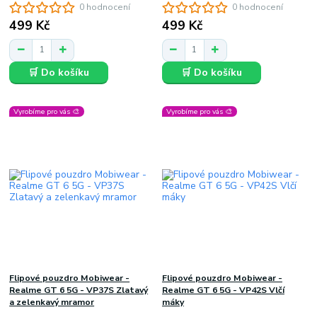
0 hodnocení
0 hodnocení
499 Kč
499 Kč
🛒 Do košíku
🛒 Do košíku
Vyrobíme pro vás 🎨
Vyrobíme pro vás 🎨
Flipové pouzdro Mobiwear -
Flipové pouzdro Mobiwear -
Realme GT 6 5G - VP37S Zlatavý
Realme GT 6 5G - VP42S Vlčí
a zelenkavý mramor
máky