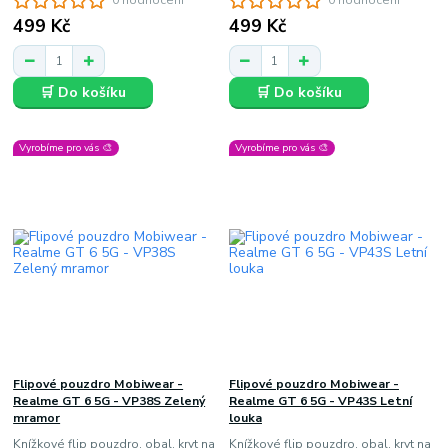
0 hodnocení
0 hodnocení
499 Kč
499 Kč
🛒 Do košíku
🛒 Do košíku
Vyrobíme pro vás 🎨
Vyrobíme pro vás 🎨
Flipové pouzdro Mobiwear -
Flipové pouzdro Mobiwear -
Realme GT 6 5G - VP38S Zelený
Realme GT 6 5G - VP43S Letní
mramor
louka
Knížkové flip pouzdro, obal, kryt na
Knížkové flip pouzdro, obal, kryt na