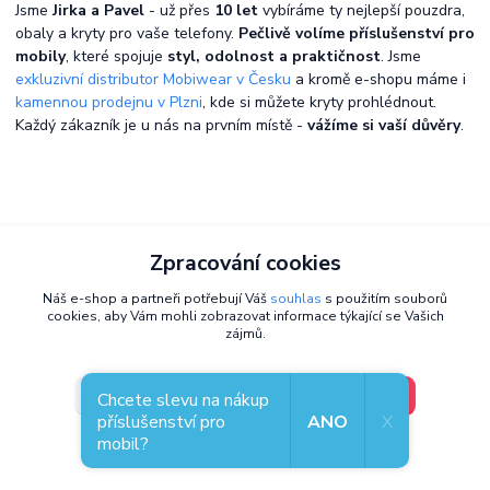
Jsme
Jirka a Pavel
- už přes
10 let
vybíráme ty nejlepší pouzdra,
obaly a kryty pro vaše telefony.
Pečlivě volíme příslušenství pro
mobily
, které spojuje
styl, odolnost a praktičnost
. Jsme
exkluzivní distributor Mobiwear v Česku
a kromě e-shopu máme i
kamennou prodejnu v Plzni
, kde si můžete kryty prohlédnout.
Každý zákazník je u nás na prvním místě -
vážíme si vaší důvěry
.
Zpracování cookies
Náš e-shop a partneři potřebují Váš
souhlas
s použitím souborů
cookies, aby Vám mohli zobrazovat informace týkající se Vašich
zájmů.
V pořádku, jdu si vybrat
Nastavení
Chcete slevu na nákup
příslušenství pro
ANO
X
mobil?
Souhlas můžete odmítnout
zde
.