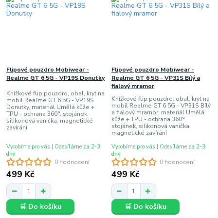
Flipové pouzdro Mobiwear -
Flipové pouzdro Mobiwear -
Realme GT 6 5G - VP19S Donutky
Realme GT 6 5G - VP31S Bílý a
fialový mramor
Knížkové flip pouzdro, obal, kryt na
Knížkové flip pouzdro, obal, kryt na
mobil Realme GT 6 5G - VP19S
mobil Realme GT 6 5G - VP31S Bílý
Donutky, materiál Umělá kůže +
a fialový mramor, materiál Umělá
TPU - ochrana 360°, stojánek,
kůže + TPU - ochrana 360°,
silikonová vanička, magnetické
stojánek, silikonová vanička,
zavírání
magnetické zavírání
Vyrobíme pro vás | Odesíláme za 2-3
Vyrobíme pro vás | Odesíláme za 2-3
dny
dny
0 hodnocení
0 hodnocení
499 Kč
499 Kč
🛒 Do košíku
🛒 Do košíku