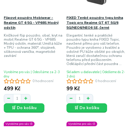
Flipové pouzdro Mobiwear -
FIXED Tenké pouzdro typu kniha
Realme GT 6 5G - VP68S Modrý
Topic pro Realme GT 6T 5G/6
odstín
5G/NEO6/NEO6 SE, černé
Knížkové flip pouzdro, obal, kryt na
Elegantní, tenké a praktické
mobil Realme GT 6 5G - VP68S
pouzdro typu kniha FIXED Topic,
Modrý odstín, materiál Umělá kůže
navržené přímo pro váš telefon.
+ TPU - ochrana 360°, stojánek,
Pouzdro je vyrobeno z kvalitní a
silikonová vanička, magnetické
odolné PU kůže obšité po okrajích,
zavírání
která zaručí dostatečnou ochranu
telefonu před poškozením.
Odklápěcí přední část pouzdra ...
Vyrobíme pro vás | Odesíláme za 2-3
Skladem u dodavatele | Odešleme do 2-
dny
3 dnů
0 hodnocení
0 hodnocení
499 Kč
99 Kč
🛒 Do košíku
🛒 Do košíku
Vyrobíme pro vás 🎨
Vyrobíme pro vás 🎨