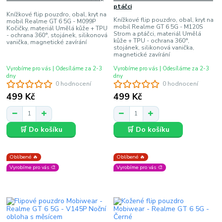
ptáčci
Knížkové flip pouzdro, obal, kryt na
Knížkové flip pouzdro, obal, kryt na
mobil Realme GT 6 5G - M099P
mobil Realme GT 6 5G - M120S
Kočičky, materiál Umělá kůže + TPU
Strom a ptáčci, materiál Umělá
- ochrana 360°, stojánek, silikonová
kůže + TPU - ochrana 360°,
vanička, magnetické zavírání
stojánek, silikonová vanička,
magnetické zavírání
Vyrobíme pro vás | Odesíláme za 2-3
Vyrobíme pro vás | Odesíláme za 2-3
dny
dny
0 hodnocení
0 hodnocení
499 Kč
499 Kč
🛒 Do košíku
🛒 Do košíku
Oblíbené 🔥
Oblíbené 🔥
Vyrobíme pro vás 🎨
Vyrobíme pro vás 🎨