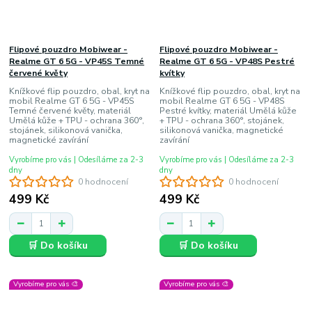
Flipové pouzdro Mobiwear -
Flipové pouzdro Mobiwear -
Realme GT 6 5G - VP45S Temné
Realme GT 6 5G - VP48S Pestré
červené květy
kvítky
Knížkové flip pouzdro, obal, kryt na
Knížkové flip pouzdro, obal, kryt na
mobil Realme GT 6 5G - VP45S
mobil Realme GT 6 5G - VP48S
Temné červené květy, materiál
Pestré kvítky, materiál Umělá kůže
Umělá kůže + TPU - ochrana 360°,
+ TPU - ochrana 360°, stojánek,
stojánek, silikonová vanička,
silikonová vanička, magnetické
magnetické zavírání
zavírání
Vyrobíme pro vás | Odesíláme za 2-3
Vyrobíme pro vás | Odesíláme za 2-3
dny
dny
0 hodnocení
0 hodnocení
499 Kč
499 Kč
🛒 Do košíku
🛒 Do košíku
Vyrobíme pro vás 🎨
Vyrobíme pro vás 🎨