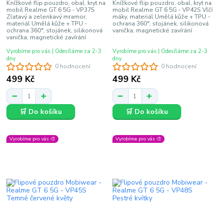
Knížkové flip pouzdro, obal, kryt na
Knížkové flip pouzdro, obal, kryt na
mobil Realme GT 6 5G - VP37S
mobil Realme GT 6 5G - VP42S Vlčí
Zlatavý a zelenkavý mramor,
máky, materiál Umělá kůže + TPU -
materiál Umělá kůže + TPU -
ochrana 360°, stojánek, silikonová
ochrana 360°, stojánek, silikonová
vanička, magnetické zavírání
vanička, magnetické zavírání
Vyrobíme pro vás | Odesíláme za 2-3
Vyrobíme pro vás | Odesíláme za 2-3
dny
dny
0 hodnocení
0 hodnocení
499 Kč
499 Kč
🛒 Do košíku
🛒 Do košíku
Vyrobíme pro vás 🎨
Vyrobíme pro vás 🎨