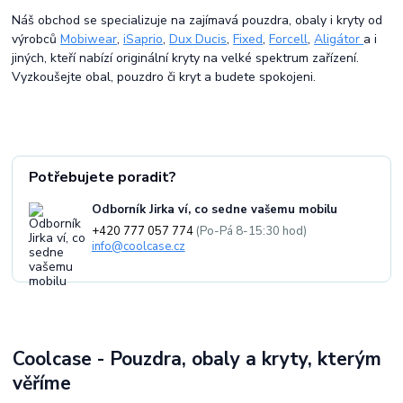
Náš obchod se specializuje na zajímavá pouzdra, obaly i kryty od
výrobců
Mobiwear
,
iSaprio
,
Dux Ducis
,
Fixed
,
Forcell
,
Aligátor
a i
jiných, kteří nabízí originální kryty na velké spektrum zařízení.
Vyzkoušejte obal, pouzdro či kryt a budete spokojeni.
Potřebujete poradit?
Odborník Jirka ví, co sedne vašemu mobilu
+420 777 057 774
(Po-Pá 8-15:30 hod)
info@coolcase.cz
Coolcase - Pouzdra, obaly a kryty, kterým
věříme