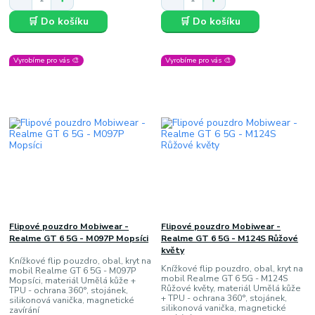
🛒 Do košíku
🛒 Do košíku
Vyrobíme pro vás 🎨
Vyrobíme pro vás 🎨
Flipové pouzdro Mobiwear -
Flipové pouzdro Mobiwear -
Realme GT 6 5G - M097P Mopsíci
Realme GT 6 5G - M124S Růžové
květy
Knížkové flip pouzdro, obal, kryt na
Knížkové flip pouzdro, obal, kryt na
mobil Realme GT 6 5G - M097P
mobil Realme GT 6 5G - M124S
Mopsíci, materiál Umělá kůže +
Růžové květy, materiál Umělá kůže
TPU - ochrana 360°, stojánek,
+ TPU - ochrana 360°, stojánek,
silikonová vanička, magnetické
silikonová vanička, magnetické
zavírání