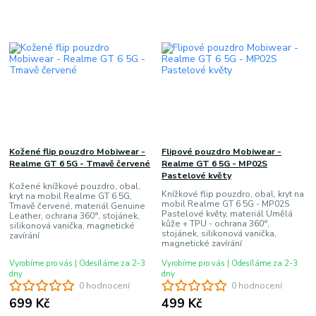
Kožené flip pouzdro Mobiwear -
Flipové pouzdro Mobiwear -
Realme GT 6 5G - Tmavě červené
Realme GT 6 5G - MP02S
Pastelové květy
Kožené knížkové pouzdro, obal,
Knížkové flip pouzdro, obal, kryt na
kryt na mobil Realme GT 6 5G,
mobil Realme GT 6 5G - MP02S
Tmavě červené, materiál Genuine
Pastelové květy, materiál Umělá
Leather, ochrana 360°, stojánek,
kůže + TPU - ochrana 360°,
silikonová vanička, magnetické
stojánek, silikonová vanička,
zavírání
magnetické zavírání
Vyrobíme pro vás | Odesíláme za 2-3
Vyrobíme pro vás | Odesíláme za 2-3
dny
dny
0 hodnocení
0 hodnocení
699 Kč
499 Kč