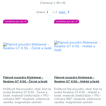
Zobrazuji 1-40 z 61
strana
z 2
další
Vyrobíme pro vás 🎨
Vyrobíme pro vás 🎨
Flipové pouzdro Mobiwear -
Flipové pouzdro Mobiwear -
Realme GT 6 5G - Černé a šedé
Realme GT 6 5G - Hnědé a šedé
Knížkové flip pouzdro, obal, kryt na
Knížkové flip pouzdro, obal, kryt na
mobil Realme GT 6 5G - Černé a
mobil Realme GT 6 5G - Hnědé a
šedé, materiál Umělá kůže + TPU -
šedé, materiál Umělá kůže + TPU -
ochrana 360°, stojánek, silikonová
ochrana 360°, stojánek, silikonová
vanička, magnetické zavírání
vanička, magnetické zavírání