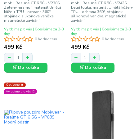
mobil Realme GT 6 5G - VP38S
mobil Realme GT 6 5G - VP43S
Zelený mramor, materiál Umělá
Letní louka, materiál Umělá kůže +
kůže + TPU - ochrana 360°,
TPU - ochrana 360°, stojánek,
stojánek, silikonová vanička,
silikonová vanička, magnetické
magnetické zavírání
zavírání
Vyrobíme pro vás | Odesíláme za 2-3
Vyrobíme pro vás | Odesíláme za 2-3
dny
dny
0 hodnocení
0 hodnocení
499 Kč
499 Kč
🛒 Do košíku
🛒 Do košíku
Oblíbené 🔥
Vyrobíme pro vás 🎨