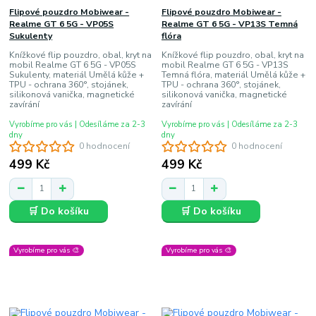
Flipové pouzdro Mobiwear -
Flipové pouzdro Mobiwear -
Realme GT 6 5G - VP05S
Realme GT 6 5G - VP13S Temná
Sukulenty
flóra
Knížkové flip pouzdro, obal, kryt na
Knížkové flip pouzdro, obal, kryt na
mobil Realme GT 6 5G - VP05S
mobil Realme GT 6 5G - VP13S
Sukulenty, materiál Umělá kůže +
Temná flóra, materiál Umělá kůže +
TPU - ochrana 360°, stojánek,
TPU - ochrana 360°, stojánek,
silikonová vanička, magnetické
silikonová vanička, magnetické
zavírání
zavírání
Vyrobíme pro vás | Odesíláme za 2-3
Vyrobíme pro vás | Odesíláme za 2-3
dny
dny
0 hodnocení
0 hodnocení
499 Kč
499 Kč
🛒 Do košíku
🛒 Do košíku
Vyrobíme pro vás 🎨
Vyrobíme pro vás 🎨