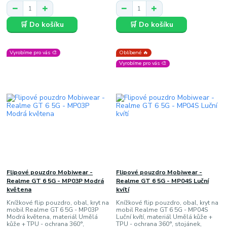
🛒 Do košíku
🛒 Do košíku
Vyrobíme pro vás 🎨
Oblíbené 🔥
Vyrobíme pro vás 🎨
Flipové pouzdro Mobiwear -
Flipové pouzdro Mobiwear -
Realme GT 6 5G - MP03P Modrá
Realme GT 6 5G - MP04S Luční
květena
kvítí
Knížkové flip pouzdro, obal, kryt na
Knížkové flip pouzdro, obal, kryt na
mobil Realme GT 6 5G - MP03P
mobil Realme GT 6 5G - MP04S
Modrá květena, materiál Umělá
Luční kvítí, materiál Umělá kůže +
kůže + TPU - ochrana 360°,
TPU - ochrana 360°, stojánek,