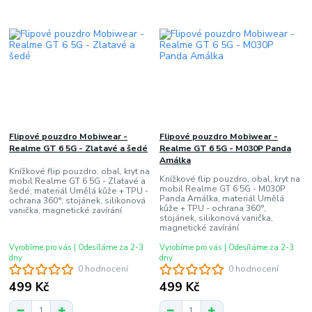
Flipové pouzdro Mobiwear -
Flipové pouzdro Mobiwear -
Realme GT 6 5G - Zlatavé a šedé
Realme GT 6 5G - M030P Panda
Amálka
Knížkové flip pouzdro, obal, kryt na
Knížkové flip pouzdro, obal, kryt na
mobil Realme GT 6 5G - Zlatavé a
mobil Realme GT 6 5G - M030P
šedé, materiál Umělá kůže + TPU -
Panda Amálka, materiál Umělá
ochrana 360°, stojánek, silikonová
kůže + TPU - ochrana 360°,
vanička, magnetické zavírání
stojánek, silikonová vanička,
magnetické zavírání
Vyrobíme pro vás | Odesíláme za 2-3
Vyrobíme pro vás | Odesíláme za 2-3
dny
dny
0 hodnocení
0 hodnocení
499 Kč
499 Kč