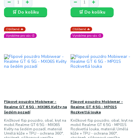
🛒 Do košíku
🛒 Do košíku
Oblíbené 🔥
Oblíbené 🔥
Vyrobíme pro vás 🎨
Vyrobíme pro vás 🎨
Flipové pouzdro Mobiwear -
Flipové pouzdro Mobiwear -
Realme GT 6 5G - MX06S Květy na
Realme GT 6 5G - MP01S
šedém pozadí
Rozkvetlá louka
Knížkové flip pouzdro, obal, kryt na
Knížkové flip pouzdro, obal, kryt na
mobil Realme GT 6 5G - MX06S
mobil Realme GT 6 5G - MP01S
Květy na šedém pozadí, materiál
Rozkvetlá louka, materiál Umělá
Umělá kůže + TPU - ochrana 360°,
kůže + TPU - ochrana 360°,
stojánek, silikonová vanička,
stojánek, silikonová vanička,