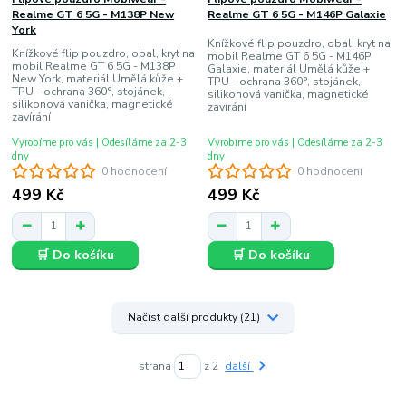
Realme GT 6 5G - M138P New
Realme GT 6 5G - M146P Galaxie
York
Knížkové flip pouzdro, obal, kryt na
Knížkové flip pouzdro, obal, kryt na
mobil Realme GT 6 5G - M146P
mobil Realme GT 6 5G - M138P
Galaxie, materiál Umělá kůže +
New York, materiál Umělá kůže +
TPU - ochrana 360°, stojánek,
TPU - ochrana 360°, stojánek,
silikonová vanička, magnetické
silikonová vanička, magnetické
zavírání
zavírání
Vyrobíme pro vás | Odesíláme za 2-3
Vyrobíme pro vás | Odesíláme za 2-3
dny
dny
0 hodnocení
0 hodnocení
499 Kč
499 Kč
🛒 Do košíku
🛒 Do košíku
Načíst další produkty (21)
strana
z 2
další