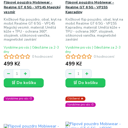
Flipové pouzdro Mobiwear -
Flipové pouzdro Mobiwear -
Realme GT 6 5G - VP14S Magický
Realme GT 6 5G - VP15S
vesmír
Kapradiny
Knížkové flip pouzdro, obal, kryt na
Knížkové flip pouzdro, obal, kryt na
mobil Realme GT 6 5G - VP14S
mobil Realme GT 6 5G - VP15S
Magický vesmír, materiál Umělá
Kapradiny, materiál Umělá kůže +
kůže + TPU - ochrana 360°,
TPU - ochrana 360°, stojánek,
stojánek, silikonová vanička,
silikonová vanička, magnetické
magnetické zavírání
zavírání
Vyrobíme pro vás | Odesíláme za 2-3
Vyrobíme pro vás | Odesíláme za 2-3
dny
dny
0 hodnocení
0 hodnocení
499 Kč
499 Kč
🛒 Do košíku
🛒 Do košíku
Vyrobíme pro vás 🎨
Oblíbené 🔥
Vyrobíme pro vás 🎨