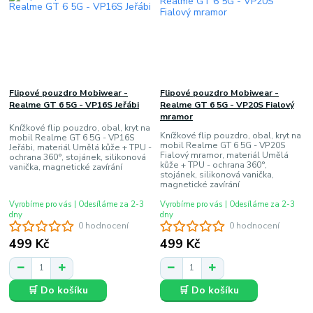
Flipové pouzdro Mobiwear -
Flipové pouzdro Mobiwear -
Realme GT 6 5G - VP16S Jeřábi
Realme GT 6 5G - VP20S Fialový
mramor
Knížkové flip pouzdro, obal, kryt na
Knížkové flip pouzdro, obal, kryt na
mobil Realme GT 6 5G - VP16S
mobil Realme GT 6 5G - VP20S
Jeřábi, materiál Umělá kůže + TPU -
Fialový mramor, materiál Umělá
ochrana 360°, stojánek, silikonová
kůže + TPU - ochrana 360°,
vanička, magnetické zavírání
stojánek, silikonová vanička,
magnetické zavírání
Vyrobíme pro vás | Odesíláme za 2-3
Vyrobíme pro vás | Odesíláme za 2-3
dny
dny
0 hodnocení
0 hodnocení
499 Kč
499 Kč
🛒 Do košíku
🛒 Do košíku