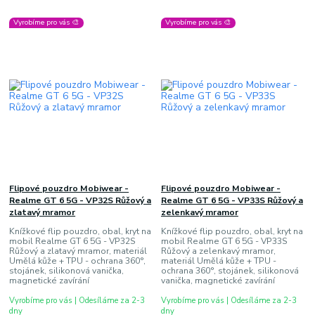
Vyrobíme pro vás 🎨
Vyrobíme pro vás 🎨
Flipové pouzdro Mobiwear -
Flipové pouzdro Mobiwear -
Realme GT 6 5G - VP32S Růžový a
Realme GT 6 5G - VP33S Růžový a
zlatavý mramor
zelenkavý mramor
Knížkové flip pouzdro, obal, kryt na
Knížkové flip pouzdro, obal, kryt na
mobil Realme GT 6 5G - VP32S
mobil Realme GT 6 5G - VP33S
Růžový a zlatavý mramor, materiál
Růžový a zelenkavý mramor,
Umělá kůže + TPU - ochrana 360°,
materiál Umělá kůže + TPU -
stojánek, silikonová vanička,
ochrana 360°, stojánek, silikonová
magnetické zavírání
vanička, magnetické zavírání
Vyrobíme pro vás | Odesíláme za 2-3
Vyrobíme pro vás | Odesíláme za 2-3
dny
dny