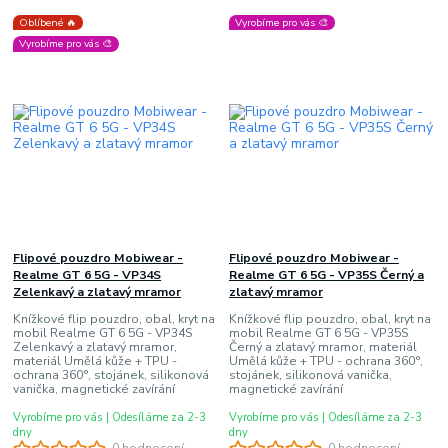
Oblíbené 🔥
Vyrobíme pro vás 🎨
Vyrobíme pro vás 🎨
Flipové pouzdro Mobiwear -
Flipové pouzdro Mobiwear -
Realme GT 6 5G - VP34S
Realme GT 6 5G - VP35S Černý a
Zelenkavý a zlatavý mramor
zlatavý mramor
Knížkové flip pouzdro, obal, kryt na
Knížkové flip pouzdro, obal, kryt na
mobil Realme GT 6 5G - VP34S
mobil Realme GT 6 5G - VP35S
Zelenkavý a zlatavý mramor,
Černý a zlatavý mramor, materiál
materiál Umělá kůže + TPU -
Umělá kůže + TPU - ochrana 360°,
ochrana 360°, stojánek, silikonová
stojánek, silikonová vanička,
vanička, magnetické zavírání
magnetické zavírání
Vyrobíme pro vás | Odesíláme za 2-3
Vyrobíme pro vás | Odesíláme za 2-3
dny
dny