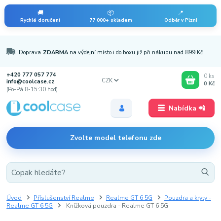
🚚
📦
📍
Rychlé doručení
77 000+ skladem
Odběr v Plzni
Doprava
ZDARMA
na výdejní místo i do boxu již při nákupu nad 899 Kč
+420 777 057 774
0
ks
CZK
info@coolcase.cz
0 Kč
(Po-Pá 8-15:30 hod)
Nabídka 📲
Zvolte model telefonu zde
Úvod
Příslušenství Realme
Realme GT 6 5G
Pouzdra a kryty -
Realme GT 6 5G
Knížková pouzdra - Realme GT 6 5G