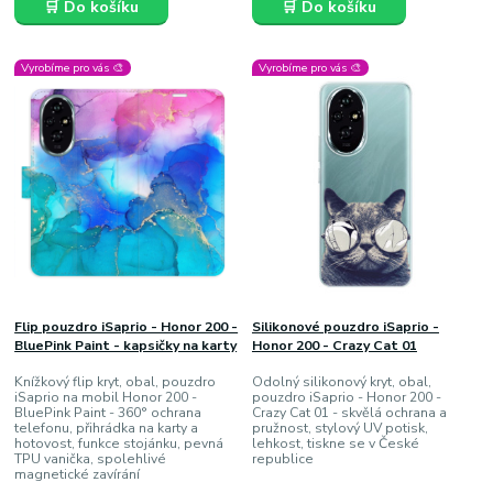
🛒 Do košíku
🛒 Do košíku
Vyrobíme pro vás 🎨
Vyrobíme pro vás 🎨
Flip pouzdro iSaprio - Honor 200 -
Silikonové pouzdro iSaprio -
BluePink Paint - kapsičky na karty
Honor 200 - Crazy Cat 01
Knížkový flip kryt, obal, pouzdro
Odolný silikonový kryt, obal,
iSaprio na mobil Honor 200 -
pouzdro iSaprio - Honor 200 -
BluePink Paint - 360° ochrana
Crazy Cat 01 - skvělá ochrana a
telefonu, přihrádka na karty a
pružnost, stylový UV potisk,
hotovost, funkce stojánku, pevná
lehkost, tiskne se v České
TPU vanička, spolehlivé
republice
magnetické zavírání