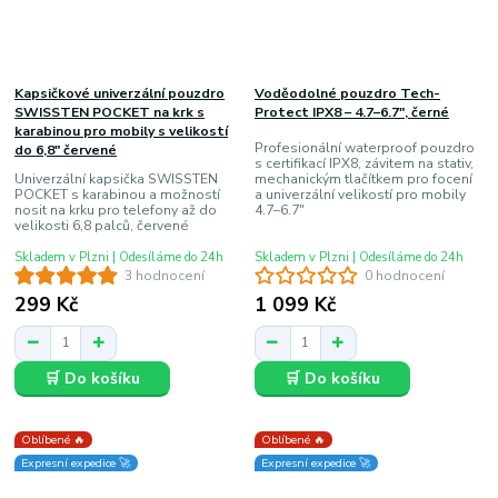
Kapsičkové univerzální pouzdro
Voděodolné pouzdro Tech-
SWISSTEN POCKET na krk s
Protect IPX8 – 4.7–6.7", černé
karabinou pro mobily s velikostí
Profesionální waterproof pouzdro
do 6,8" červené
s certifikací IPX8, závitem na stativ,
Univerzální kapsička SWISSTEN
mechanickým tlačítkem pro focení
POCKET s karabinou a možností
a univerzální velikostí pro mobily
nosit na krku pro telefony až do
4.7–6.7"
velikosti 6,8 palců, červené
Skladem v Plzni | Odesíláme do 24h
Skladem v Plzni | Odesíláme do 24h
3 hodnocení
0 hodnocení
299 Kč
1 099 Kč
🛒 Do košíku
🛒 Do košíku
Oblíbené 🔥
Oblíbené 🔥
Expresní expedice 🚀
Expresní expedice 🚀