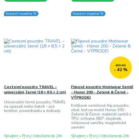
Expresní expedice 🚀
Expresní expedice 🚀
499 Kč
- 42 %
Cestovní pouzdro TRAVEL –
Flipové pouzdro Mobiwear Semiš
univerzální, černé (18 × 8,5 × 2 cm)
- Honor 200 - Zelené & Černé -
VÝPRODEJ
Univerzální černé pouzdro TRAVEL
Knížkové semišové flip pouzdro,
na opasek nebo batoh – pro
obal, kryt na mobil Honor 200 -
telefon, powerbanku a doklady
Zelené & Černé, materiál semiš +
TPU, ochrana 360°, stojánek,
silikonová vanička, magnetické
zavírání
Skladem v Plzni | Odesíláme do 24h
Skladem v Plzni | Odesíláme do 24h