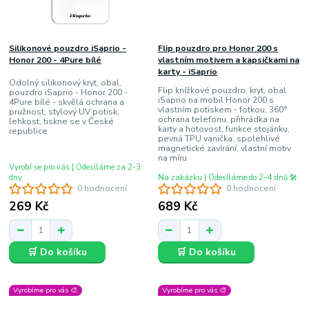
Silikonové pouzdro iSaprio -
Flip pouzdro pro Honor 200 s
Honor 200 - 4Pure bílé
vlastním motivem a kapsičkami na
karty - iSaprio
Odolný silikonový kryt, obal,
Flip knížkové pouzdro, kryt, obal
pouzdro iSaprio - Honor 200 -
iSaprio na mobil Honor 200 s
4Pure bílé - skvělá ochrana a
vlastním potiskem - fotkou, 360°
pružnost, stylový UV potisk,
ochrana telefonu, přihrádka na
lehkost, tiskne se v České
karty a hotovost, funkce stojánku,
republice
pevná TPU vanička, spolehlivé
magnetické zavírání, vlastní motiv
na míru
Vyrobí se pro vás | Odesíláme za 2-3
dny
Na zakázku | Odesíláme do 2–4 dnů 🛠️
0 hodnocení
0 hodnocení
269 Kč
689 Kč
🛒 Do košíku
🛒 Do košíku
Vyrobíme pro vás 🎨
Vyrobíme pro vás 🎨