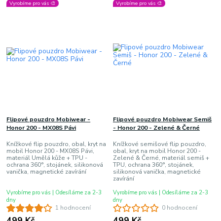
Vyrobíme pro vás 🎨
Vyrobíme pro vás 🎨
Flipové pouzdro Mobiwear -
Flipové pouzdro Mobiwear Semiš
Honor 200 - MX08S Pávi
- Honor 200 - Zelené & Černé
Knížkové flip pouzdro, obal, kryt na
Knížkové semišové flip pouzdro,
mobil Honor 200 - MX08S Pávi,
obal, kryt na mobil Honor 200 -
materiál Umělá kůže + TPU -
Zelené & Černé, materiál semiš +
ochrana 360°, stojánek, silikonová
TPU, ochrana 360°, stojánek,
vanička, magnetické zavírání
silikonová vanička, magnetické
zavírání
Vyrobíme pro vás | Odesíláme za 2-3
Vyrobíme pro vás | Odesíláme za 2-3
dny
dny
1 hodnocení
0 hodnocení
499 Kč
499 Kč