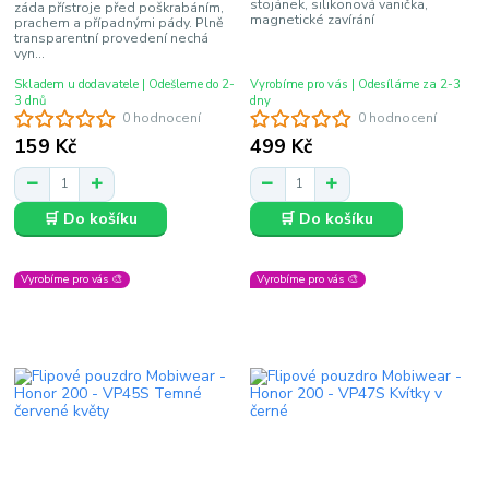
stojánek, silikonová vanička,
záda přístroje před poškrabáním,
magnetické zavírání
prachem a případnými pády. Plně
transparentní provedení nechá
vyn...
Skladem u dodavatele | Odešleme do 2-
Vyrobíme pro vás | Odesíláme za 2-3
3 dnů
dny
0 hodnocení
0 hodnocení
159 Kč
499 Kč
🛒 Do košíku
🛒 Do košíku
Vyrobíme pro vás 🎨
Vyrobíme pro vás 🎨