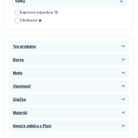
Štítky
Expresní expedice 🚀
Oblíbené 🔥
Typ produktu
Barva
Motiv
Vlastnosti
Značka
Materiál
Ihned k odběru v Plzni