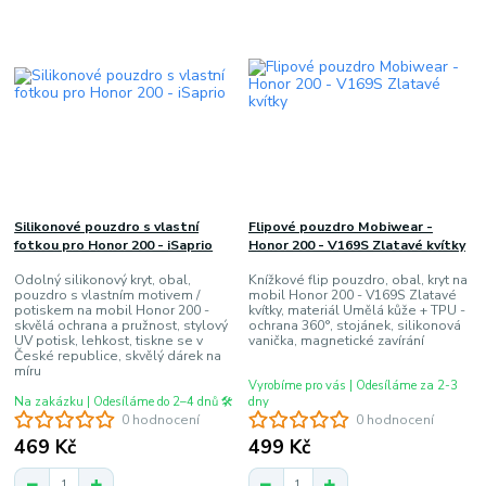
Silikonové pouzdro s vlastní
Flipové pouzdro Mobiwear -
fotkou pro Honor 200 - iSaprio
Honor 200 - V169S Zlatavé kvítky
Odolný silikonový kryt, obal,
Knížkové flip pouzdro, obal, kryt na
pouzdro s vlastním motivem /
mobil Honor 200 - V169S Zlatavé
potiskem na mobil Honor 200 -
kvítky, materiál Umělá kůže + TPU -
skvělá ochrana a pružnost, stylový
ochrana 360°, stojánek, silikonová
UV potisk, lehkost, tiskne se v
vanička, magnetické zavírání
České republice, skvělý dárek na
míru
Vyrobíme pro vás | Odesíláme za 2-3
Na zakázku | Odesíláme do 2–4 dnů 🛠️
dny
0 hodnocení
0 hodnocení
469 Kč
499 Kč