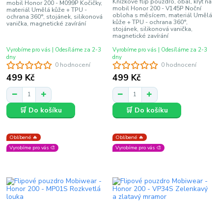
Knížkové flip pouzdro, obal, kryt na
mobil Honor 200 - M099P Kočičky,
mobil Honor 200 - V145P Noční
materiál Umělá kůže + TPU -
obloha s měsícem, materiál Umělá
ochrana 360°, stojánek, silikonová
kůže + TPU - ochrana 360°,
vanička, magnetické zavírání
stojánek, silikonová vanička,
magnetické zavírání
Vyrobíme pro vás | Odesíláme za 2-3
Vyrobíme pro vás | Odesíláme za 2-3
dny
dny
0 hodnocení
0 hodnocení
499 Kč
499 Kč
🛒 Do košíku
🛒 Do košíku
Oblíbené 🔥
Oblíbené 🔥
Vyrobíme pro vás 🎨
Vyrobíme pro vás 🎨