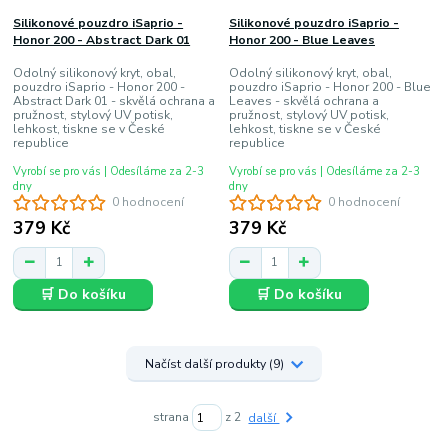
Silikonové pouzdro iSaprio -
Silikonové pouzdro iSaprio -
Honor 200 - Abstract Dark 01
Honor 200 - Blue Leaves
Odolný silikonový kryt, obal,
Odolný silikonový kryt, obal,
pouzdro iSaprio - Honor 200 -
pouzdro iSaprio - Honor 200 - Blue
Abstract Dark 01 - skvělá ochrana a
Leaves - skvělá ochrana a
pružnost, stylový UV potisk,
pružnost, stylový UV potisk,
lehkost, tiskne se v České
lehkost, tiskne se v České
republice
republice
Vyrobí se pro vás | Odesíláme za 2-3
Vyrobí se pro vás | Odesíláme za 2-3
dny
dny
0 hodnocení
0 hodnocení
379 Kč
379 Kč
🛒 Do košíku
🛒 Do košíku
Načíst další produkty (9)
strana
z 2
další