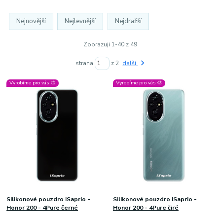
Nejnovější
Nejlevnější
Nejdražší
Zobrazuji 1-40 z 49
strana
z 2
další
Vyrobíme pro vás 🎨
Vyrobíme pro vás 🎨
Silikonové pouzdro iSaprio -
Silikonové pouzdro iSaprio -
Honor 200 - 4Pure černé
Honor 200 - 4Pure čiré