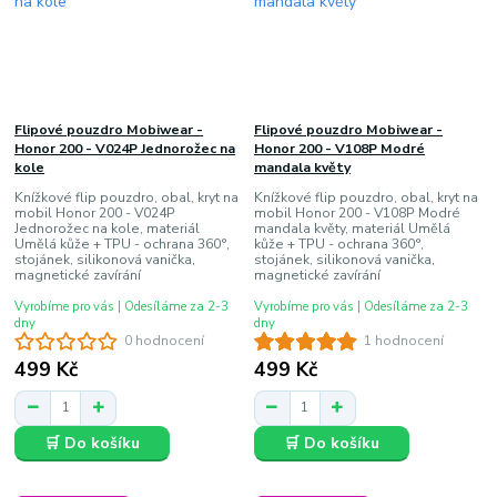
Flipové pouzdro Mobiwear -
Flipové pouzdro Mobiwear -
Honor 200 - V024P Jednorožec na
Honor 200 - V108P Modré
kole
mandala květy
Knížkové flip pouzdro, obal, kryt na
Knížkové flip pouzdro, obal, kryt na
mobil Honor 200 - V024P
mobil Honor 200 - V108P Modré
Jednorožec na kole, materiál
mandala květy, materiál Umělá
Umělá kůže + TPU - ochrana 360°,
kůže + TPU - ochrana 360°,
stojánek, silikonová vanička,
stojánek, silikonová vanička,
magnetické zavírání
magnetické zavírání
Vyrobíme pro vás | Odesíláme za 2-3
Vyrobíme pro vás | Odesíláme za 2-3
dny
dny
0 hodnocení
1 hodnocení
499 Kč
499 Kč
🛒 Do košíku
🛒 Do košíku