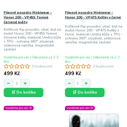
Flipové pouzdro Mobiwear -
Flipové pouzdro Mobiwear -
Honor 200 - VP45S Temné
Honor 200 - VP47S Kvítky v černé
červené květy
Knížkové flip pouzdro, obal, kryt na
Knížkové flip pouzdro, obal, kryt na
mobil Honor 200 - VP47S Kvítky v
mobil Honor 200 - VP45S Temné
černé, materiál Umělá kůže + TPU -
červené květy, materiál Umělá kůže
ochrana 360°, stojánek, silikonová
+ TPU - ochrana 360°, stojánek,
vanička, magnetické zavírání
silikonová vanička, magnetické
zavírání
Vyrobíme pro vás | Odesíláme za 2-3
Vyrobíme pro vás | Odesíláme za 2-3
dny
dny
0 hodnocení
0 hodnocení
499 Kč
499 Kč
🛒 Do košíku
🛒 Do košíku
Vyrobíme pro vás 🎨
Vyrobíme pro vás 🎨