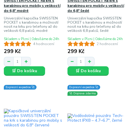
SWISSTEN POCKET na krk s
SWISSTEN POCKET na krk s
karabinou pro mobily s velikostí
karabinou pro mobily s velikostí
do 6,8" modré
do 6,8" šedé
Univerzální kapsička SWISSTEN
Univerzální kapsička SWISSTEN
POCKET s karabinou a možností
POCKET s karabinou a možností
nosit na krku pro telefony až do
nosit na krku pro telefony až do
velikosti 6,8 palců, modré
velikosti 6,8 palců, šedé
Skladem v Plzni | Odesíláme do 24h
Skladem v Plzni | Odesíláme do 24h
4 hodnocení
2 hodnocení
299 Kč
299 Kč
🛒 Do košíku
🛒 Do košíku
Expresní expedice 🚀
Expresní expedice 🚀
🚀 Doprava zdarma