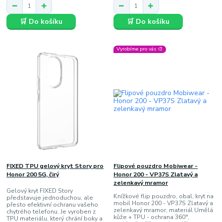
🛒 Do košíku
🛒 Do košíku
Vyrobíme pro vás 🎨
FIXED TPU gelový kryt Story pro
Flipové pouzdro Mobiwear -
Honor 200 5G, čirý
Honor 200 - VP37S Zlatavý a
zelenkavý mramor
Gelový kryt FIXED Story
Knížkové flip pouzdro, obal, kryt na
představuje jednoduchou, ale
mobil Honor 200 - VP37S Zlatavý a
přesto efektivní ochranu vašeho
zelenkavý mramor, materiál Umělá
chytrého telefonu. Je vyroben z
kůže + TPU - ochrana 360°,
TPU materiálu, který chrání boky a