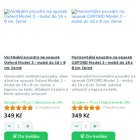
Vertikální pouzdro na opasek
Horizontální pouzdro na opasek
Oxford Model 3 – mobil do 16 × 8
OXFORD Model 3 – mobil do 16 x
cm, černé
8 cm, černé
Univerzální vertikální pouzdro, obal
Univerzální horizontální pouzdro na
a kryt na opasek Oxford Model 3 –
opasek OXFORD Model 3 – mobil
mobil do 16 × 8 cm, černé, s
do 16 x 8 cm, černé, odolné
kapsou na kartu, držákem na pero a
uchycení a kapsa na kartu
třemi způsoby uchycení
Skladem v Plzni | Odesíláme do 24h
Skladem v Plzni | Odesíláme do 24h
10 hodnocení
7 hodnocení
349 Kč
349 Kč
🛒 Do košíku
🛒 Do košíku