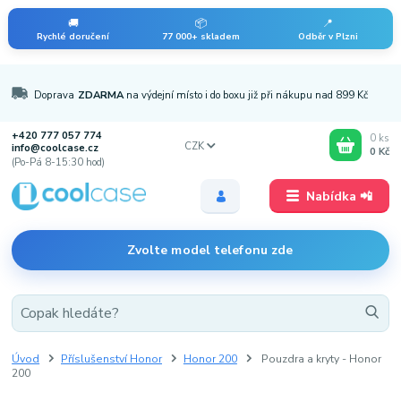
🚚
📦
📍
Rychlé doručení
77 000+ skladem
Odběr v Plzni
Doprava
ZDARMA
na výdejní místo i do boxu již při nákupu nad 899 Kč
+420 777 057 774
0
ks
CZK
info@coolcase.cz
0 Kč
(Po-Pá 8-15:30 hod)
Nabídka 📲
Zvolte model telefonu zde
Úvod
Příslušenství Honor
Honor 200
Pouzdra a kryty - Honor
200