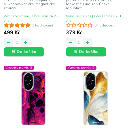
TPU, ochrana 360°, stojánek,
pružnost, stylový UV potisk,
silikonová vanička, magnetické
lehkost, tiskne se v České
zavírání
republice
Vyrobíme pro vás | Odesíláme za 2-3
Vyrobí se pro vás | Odesíláme za 2-3
dny
dny
1 hodnocení
0 hodnocení
499 Kč
379 Kč
🛒 Do košíku
🛒 Do košíku
Vyrobíme pro vás 🎨
Vyrobíme pro vás 🎨