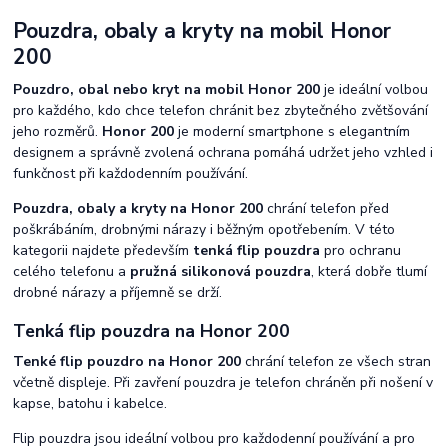
Pouzdra, obaly a kryty na mobil Honor
200
Pouzdro, obal nebo kryt na mobil Honor 200
je ideální volbou
pro každého, kdo chce telefon chránit bez zbytečného zvětšování
jeho rozměrů.
Honor 200
je moderní smartphone s elegantním
designem a správně zvolená ochrana pomáhá udržet jeho vzhled i
funkčnost při každodenním používání.
Pouzdra, obaly a kryty na Honor 200
chrání telefon před
poškrábáním, drobnými nárazy i běžným opotřebením. V této
kategorii najdete především
tenká flip pouzdra
pro ochranu
celého telefonu a
pružná silikonová pouzdra
, která dobře tlumí
drobné nárazy a příjemně se drží.
Tenká flip pouzdra na Honor 200
Tenké flip pouzdro na Honor 200
chrání telefon ze všech stran
včetně displeje. Při zavření pouzdra je telefon chráněn při nošení v
kapse, batohu i kabelce.
Flip pouzdra jsou ideální volbou pro každodenní používání a pro