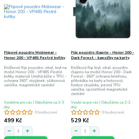
Flipové pouzdro Mobiwear -
Flip pouzdro iSaprio - Honor 200 -
Honor 200 - VP48S Pestré kvítky
Dark Forest - kapsičky na karty
Knížkové flip pouzdro, obal, kryt na
Knížkový flip kryt, obal, pouzdro
mobil Honor 200 - VP48S Pestré
iSaprio na mobil Honor 200 - Dark
kvítky, materiál Umělá kůže + TPU -
Forest - 360° ochrana telefonu,
ochrana 360°, stojánek, silikonová
přihrádka na karty a hotovost,
vanička, magnetické zavírání
funkce stojánku, pevná TPU
vanička, spolehlivé magnetické
zavírání
Vyrobíme pro vás | Odesíláme za 2-3
Vyrobí se pro vás | Odesíláme za 2-3
dny
dny
0 hodnocení
0 hodnocení
499 Kč
529 Kč