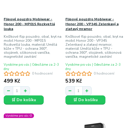
Flipové pouzdro Mobiwear -
Flipové pouzdro Mobiwear -
Honor 200 - MP01S Rozkvetlá
Honor 200 - VP34S Zelenkavý a
louka
zlatavý mramor
Knížkové flip pouzdro, obal, kryt na
Knížkové flip pouzdro, obal, kryt na
mobil Honor 200 - MP01S
mobil Honor 200 - VP34S
Rozkvetlá louka, materiál Umělá
Zelenkavý a zlatavý mramor,
kůže + TPU - ochrana 360°,
materiál Umělá kůže + TPU -
stojánek, silikonová vanička,
ochrana 360°, stojánek, silikonová
magnetické zavírání
vanička, magnetické zavírání
Vyrobíme pro vás | Odesíláme za 2-3
Vyrobíme pro vás | Odesíláme za 2-3
dny
dny
0 hodnocení
0 hodnocení
499 Kč
539 Kč
🛒 Do košíku
🛒 Do košíku
Vyrobíme pro vás 🎨