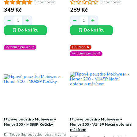
3 hodnocení
0 hodnocení
349 Kč
289 Kč
🛒 Do košíku
🛒 Do košíku
Vyrobíme pro vás 🎨
Oblíbené 🔥
Vyrobíme pro vás 🎨
Flipové pouzdro Mobiwear -
Flipové pouzdro Mobiwear -
Honor 200 - M099P Kočičky
Honor 200 - V145P Noční obloha s
měsícem
Knížkové flip pouzdro, obal, kryt na