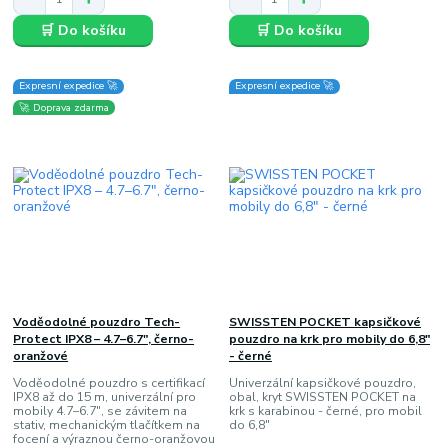
🛒 Do košíku
🛒 Do košíku
Expresní expedice 🚀
Expresní expedice 🚀
🚀 Doprava zdarma
Voděodolné pouzdro Tech-
SWISSTEN POCKET kapsičkové
Protect IPX8 – 4.7–6.7", černo-
pouzdro na krk pro mobily do 6,8"
oranžové
- černé
Voděodolné pouzdro s certifikací
Univerzální kapsičkové pouzdro,
IPX8 až do 15 m, univerzální pro
obal, kryt SWISSTEN POCKET na
mobily 4.7–6.7", se závitem na
krk s karabinou - černé, pro mobil
stativ, mechanickým tlačítkem na
do 6,8"
focení a výraznou černo-oranžovou