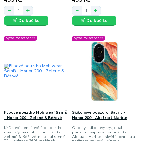
🛒 Do košíku
🛒 Do košíku
Vyrobíme pro vás 🎨
Vyrobíme pro vás 🎨
Flipové pouzdro Mobiwear Semiš
Silikonové pouzdro iSaprio -
- Honor 200 - Zelené & Béžové
Honor 200 - Abstract Marble
Knížkové semišové flip pouzdro,
Odolný silikonový kryt, obal,
obal, kryt na mobil Honor 200 -
pouzdro iSaprio - Honor 200 -
Zelené & Béžové, materiál semiš +
Abstract Marble - skvělá ochrana a