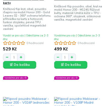
karty
Knížkové flip pouzdro, obal, kryt na
Knížkový flip kryt, obal, pouzdro
mobil Honor 200 - M124S Růžové
iSaprio na mobil Honor 200 - Gold
květy, materiál Umělá kůže + TPU -
Leaves 02 - 360° ochrana telefonu,
ochrana 360°, stojánek, silikonová
přihrádka na karty a hotovost,
vanička, magnetické zavírání
funkce stojánku, pevná TPU
vanička, spolehlivé magnetické
zavírání
Vyrobí se pro vás | Odesíláme za 2-3
Vyrobíme pro vás | Odesíláme za 2-3
dny
dny
0 hodnocení
0 hodnocení
529 Kč
499 Kč
🛒 Do košíku
🛒 Do košíku
Vyrobíme pro vás 🎨
Vyrobíme pro vás 🎨