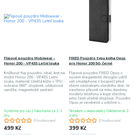
Flipové pouzdro Mobiwear -
FIXED Pouzdro typu kniha Opus
Honor 200 - VP43S Letní louka
pro Honor 200 5G, černé
Knížkové flip pouzdro, obal, kryt na
Flipové pouzdro FIXED Opus v
mobil Honor 200 - VP43S Letní
novém elegantním designu udrží
louka, materiál Umělá kůže + TPU -
váš smartphone v bezpečí před
ochrana 360°, stojánek, silikonová
všemi nástrahami všedního dne. Je
vanička, magnetické zavírání
navrženo přesně na míru danému
modelu telefonu a kryje všechny
jeho části včetně displeje. Pouzdro
Opus je vyrobené z odolné s...
Vyrobíme pro vás | Odesíláme za 2-3
Skladem u dodavatele | Odešleme do 2-
dny
3 dnů
0 hodnocení
0 hodnocení
499 Kč
399 Kč