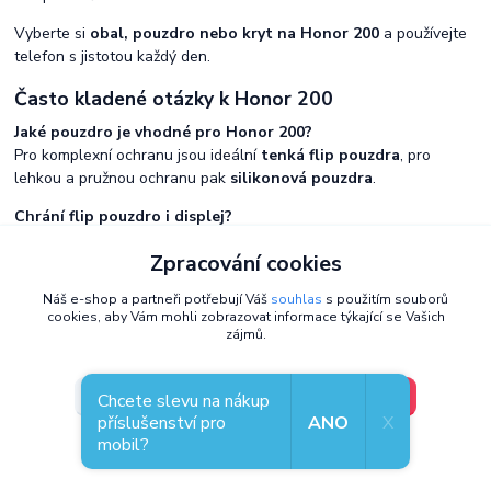
Vyberte si
obal, pouzdro nebo kryt na Honor 200
a používejte
telefon s jistotou každý den.
Často kladené otázky k Honor 200
Jaké pouzdro je vhodné pro Honor 200?
Pro komplexní ochranu jsou ideální
tenká flip pouzdra
, pro
lehkou a pružnou ochranu pak
silikonová pouzdra
.
Chrání flip pouzdro i displej?
Ano,
flip pouzdra na Honor 200
chrání displej při zavření
Zpracování cookies
pouzdra.
Náš e-shop a partneři potřebují Váš
souhlas
s použitím souborů
Omezí silikonové pouzdro ovládání telefonu?
cookies, aby Vám mohli zobrazovat informace týkající se Vašich
Ne,
silikonová pouzdra a kryty na Honor 200
jsou navrženy na
zájmů.
míru a umožňují pohodlné používání telefonu.
Má smysl používat pouzdro každý den?
V pořádku, jdu si vybrat
Nastavení
Chcete slevu na nákup
Ano,
pouzdro nebo kryt na Honor 200
chrání telefon při
příslušenství pro
ANO
X
běžném nošení a pomáhá prodloužit jeho životnost.
mobil?
Souhlas můžete odmítnout
zde
.