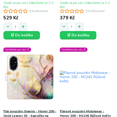
Vyrobí se pro vás | Odesíláme za 2-3
Vyrobí se pro vás | Odesíláme za 2-3
dny
dny
0 hodnocení
0 hodnocení
529 Kč
379 Kč
🛒 Do košíku
🛒 Do košíku
Vyrobíme pro vás 🎨
Vyrobíme pro vás 🎨
Flip pouzdro iSaprio - Honor 200 -
Flipové pouzdro Mobiwear -
Gold Leaves 02 - kapsičky na
Honor 200 - M124S Růžové květy