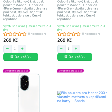
Odolný silikonový kryt, obal,
Odolný silikonový kryt, obal,
pouzdro iSaprio - Honor 200 -
pouzdro iSaprio - Honor 200 -
4Pure černé - skvělá ochrana a
4Pure čiré - skvělá ochrana a
pružnost, stylový UV potisk,
pružnost, stylový UV potisk,
lehkost, tiskne se v České
lehkost, tiskne se v České
republice
republice
Vyrobí se pro vás | Odesíláme za 2-3
Vyrobí se pro vás | Odesíláme za 2-3
dny
dny
0 hodnocení
0 hodnocení
269 Kč
269 Kč
🛒 Do košíku
🛒 Do košíku
Vyrobíme pro vás 🎨
Vyrobíme pro vás 🎨