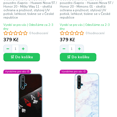
pouzdro iSaprio - Huawei Nova 5T /
pouzdro iSaprio - Huawei Nova 5T /
Honor 20 - Milky Way 11 - skvělá
Honor 20 - Mimons 01 - skvělá
ochrana a pružnost, stylový UV
ochrana a pružnost, stylový UV
potisk, lehkost, tiskne se v České
potisk, lehkost, tiskne se v České
republice
republice
Vyrobí se pro vás | Odesíláme za 2-3
Vyrobí se pro vás | Odesíláme za 2-3
dny
dny
0 hodnocení
0 hodnocení
379 Kč
379 Kč
🛒 Do košíku
🛒 Do košíku
Vyrobíme pro vás 🎨
Vyrobíme pro vás 🎨