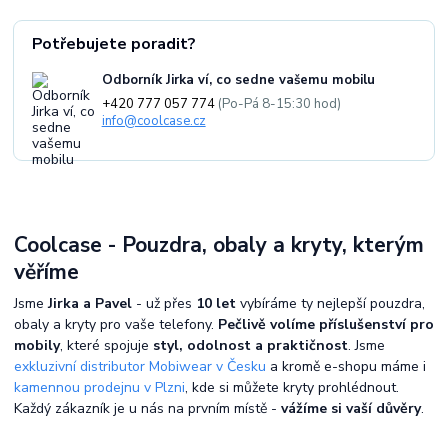
Potřebujete poradit?
Odborník Jirka ví, co sedne vašemu mobilu
+420 777 057 774
(Po-Pá 8-15:30 hod)
info@coolcase.cz
Coolcase - Pouzdra, obaly a kryty, kterým
věříme
Jsme
Jirka a Pavel
- už přes
10 let
vybíráme ty nejlepší pouzdra,
obaly a kryty pro vaše telefony.
Pečlivě volíme příslušenství pro
mobily
, které spojuje
styl, odolnost a praktičnost
. Jsme
exkluzivní distributor Mobiwear v Česku
a kromě e-shopu máme i
kamennou prodejnu v Plzni
, kde si můžete kryty prohlédnout.
Každý zákazník je u nás na prvním místě -
vážíme si vaší důvěry
.