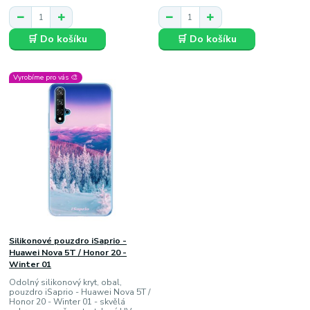
🛒 Do košíku
🛒 Do košíku
Vyrobíme pro vás 🎨
Silikonové pouzdro iSaprio -
Huawei Nova 5T / Honor 20 -
Winter 01
Odolný silikonový kryt, obal,
pouzdro iSaprio - Huawei Nova 5T /
Honor 20 - Winter 01 - skvělá