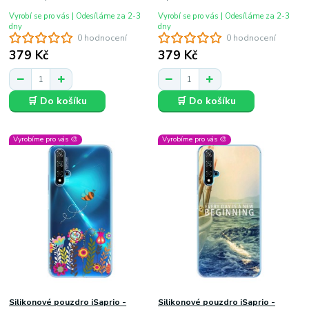
Vyrobí se pro vás | Odesíláme za 2-3
Vyrobí se pro vás | Odesíláme za 2-3
dny
dny
0 hodnocení
0 hodnocení
379 Kč
379 Kč
🛒 Do košíku
🛒 Do košíku
Vyrobíme pro vás 🎨
Vyrobíme pro vás 🎨
Silikonové pouzdro iSaprio -
Silikonové pouzdro iSaprio -