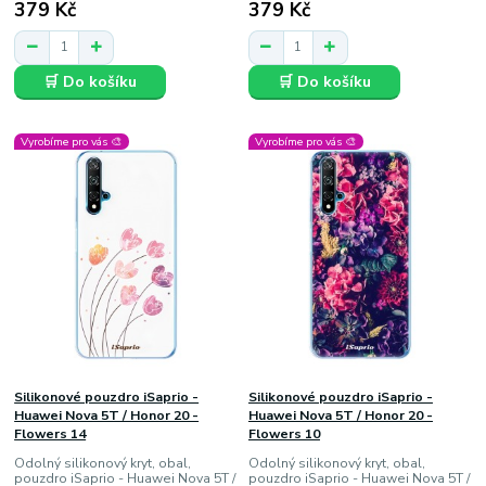
379 Kč
379 Kč
🛒 Do košíku
🛒 Do košíku
Vyrobíme pro vás 🎨
Vyrobíme pro vás 🎨
Silikonové pouzdro iSaprio -
Silikonové pouzdro iSaprio -
Huawei Nova 5T / Honor 20 -
Huawei Nova 5T / Honor 20 -
Flowers 14
Flowers 10
Odolný silikonový kryt, obal,
Odolný silikonový kryt, obal,
pouzdro iSaprio - Huawei Nova 5T /
pouzdro iSaprio - Huawei Nova 5T /