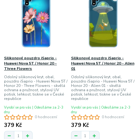
Silikonové pouzdro iSaprio -
Silikonové pouzdro iSaprio -
Huawei Nova 5T / Honor 20 -
Huawei Nova 5T / Honor 20 - Alien
Three Flowers
01
Odolný silikonový kryt, obal,
Odolný silikonový kryt, obal,
pouzdro iSaprio - Huawei Nova 5T /
pouzdro iSaprio - Huawei Nova 5T /
Honor 20 - Three Flowers - skvělá
Honor 20 - Alien 01 - skvělá
ochrana a pružnost, stylový UV
ochrana a pružnost, stylový UV
potisk, lehkost, tiskne se v České
potisk, lehkost, tiskne se v České
republice
republice
Vyrobí se pro vás | Odesíláme za 2-3
Vyrobí se pro vás | Odesíláme za 2-3
dny
dny
0 hodnocení
0 hodnocení
379 Kč
379 Kč