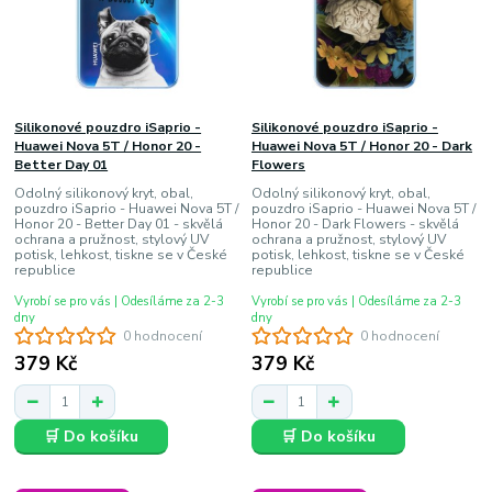
Silikonové pouzdro iSaprio -
Silikonové pouzdro iSaprio -
Huawei Nova 5T / Honor 20 -
Huawei Nova 5T / Honor 20 - Dark
Better Day 01
Flowers
Odolný silikonový kryt, obal,
Odolný silikonový kryt, obal,
pouzdro iSaprio - Huawei Nova 5T /
pouzdro iSaprio - Huawei Nova 5T /
Honor 20 - Better Day 01 - skvělá
Honor 20 - Dark Flowers - skvělá
ochrana a pružnost, stylový UV
ochrana a pružnost, stylový UV
potisk, lehkost, tiskne se v České
potisk, lehkost, tiskne se v České
republice
republice
Vyrobí se pro vás | Odesíláme za 2-3
Vyrobí se pro vás | Odesíláme za 2-3
dny
dny
0 hodnocení
0 hodnocení
379 Kč
379 Kč
🛒 Do košíku
🛒 Do košíku