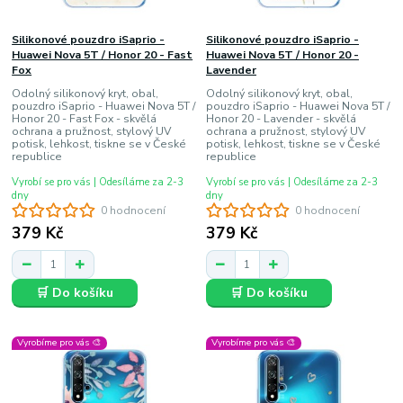
Silikonové pouzdro iSaprio -
Silikonové pouzdro iSaprio -
Huawei Nova 5T / Honor 20 - Fast
Huawei Nova 5T / Honor 20 -
Fox
Lavender
Odolný silikonový kryt, obal,
Odolný silikonový kryt, obal,
pouzdro iSaprio - Huawei Nova 5T /
pouzdro iSaprio - Huawei Nova 5T /
Honor 20 - Fast Fox - skvělá
Honor 20 - Lavender - skvělá
ochrana a pružnost, stylový UV
ochrana a pružnost, stylový UV
potisk, lehkost, tiskne se v České
potisk, lehkost, tiskne se v České
republice
republice
Vyrobí se pro vás | Odesíláme za 2-3
Vyrobí se pro vás | Odesíláme za 2-3
dny
dny
0 hodnocení
0 hodnocení
379 Kč
379 Kč
🛒 Do košíku
🛒 Do košíku
Vyrobíme pro vás 🎨
Vyrobíme pro vás 🎨