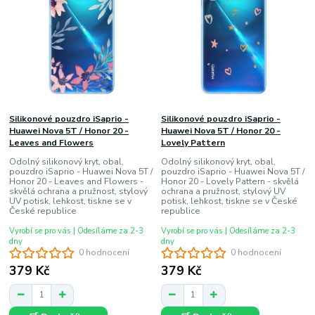
Silikonové pouzdro iSaprio -
Silikonové pouzdro iSaprio -
Huawei Nova 5T / Honor 20 -
Huawei Nova 5T / Honor 20 -
Leaves and Flowers
Lovely Pattern
Odolný silikonový kryt, obal,
Odolný silikonový kryt, obal,
pouzdro iSaprio - Huawei Nova 5T /
pouzdro iSaprio - Huawei Nova 5T /
Honor 20 - Leaves and Flowers -
Honor 20 - Lovely Pattern - skvělá
skvělá ochrana a pružnost, stylový
ochrana a pružnost, stylový UV
UV potisk, lehkost, tiskne se v
potisk, lehkost, tiskne se v České
České republice
republice
Vyrobí se pro vás | Odesíláme za 2-3
Vyrobí se pro vás | Odesíláme za 2-3
dny
dny
0 hodnocení
0 hodnocení
379 Kč
379 Kč