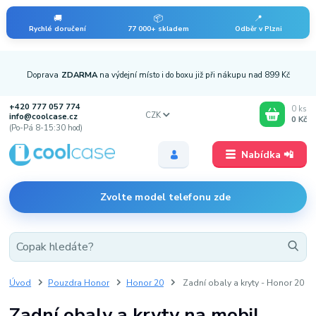
🚚
📦
📍
Rychlé doručení
77 000+ skladem
Odběr v Plzni
Doprava
ZDARMA
na výdejní místo i do boxu již při nákupu nad 899 Kč
+420 777 057 774
0
ks
CZK
info@coolcase.cz
0 Kč
(Po-Pá 8-15:30 hod)
Nabídka 📲
Zvolte model telefonu zde
Úvod
Pouzdra Honor
Honor 20
Zadní obaly a kryty - Honor 20
Zadní obaly a kryty na mobil