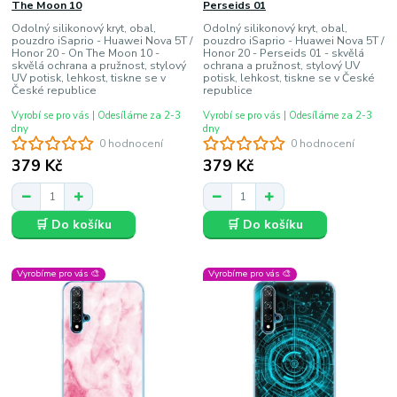
The Moon 10
Perseids 01
Odolný silikonový kryt, obal,
Odolný silikonový kryt, obal,
pouzdro iSaprio - Huawei Nova 5T /
pouzdro iSaprio - Huawei Nova 5T /
Honor 20 - On The Moon 10 -
Honor 20 - Perseids 01 - skvělá
skvělá ochrana a pružnost, stylový
ochrana a pružnost, stylový UV
UV potisk, lehkost, tiskne se v
potisk, lehkost, tiskne se v České
České republice
republice
Vyrobí se pro vás | Odesíláme za 2-3
Vyrobí se pro vás | Odesíláme za 2-3
dny
dny
0 hodnocení
0 hodnocení
379 Kč
379 Kč
🛒 Do košíku
🛒 Do košíku
Vyrobíme pro vás 🎨
Vyrobíme pro vás 🎨