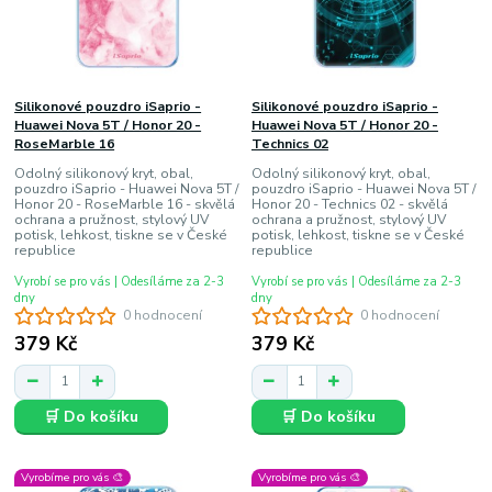
Silikonové pouzdro iSaprio -
Silikonové pouzdro iSaprio -
Huawei Nova 5T / Honor 20 -
Huawei Nova 5T / Honor 20 -
RoseMarble 16
Technics 02
Odolný silikonový kryt, obal,
Odolný silikonový kryt, obal,
pouzdro iSaprio - Huawei Nova 5T /
pouzdro iSaprio - Huawei Nova 5T /
Honor 20 - RoseMarble 16 - skvělá
Honor 20 - Technics 02 - skvělá
ochrana a pružnost, stylový UV
ochrana a pružnost, stylový UV
potisk, lehkost, tiskne se v České
potisk, lehkost, tiskne se v České
republice
republice
Vyrobí se pro vás | Odesíláme za 2-3
Vyrobí se pro vás | Odesíláme za 2-3
dny
dny
0 hodnocení
0 hodnocení
379 Kč
379 Kč
🛒 Do košíku
🛒 Do košíku
Vyrobíme pro vás 🎨
Vyrobíme pro vás 🎨