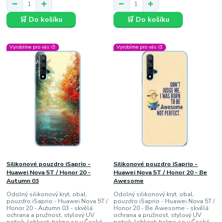
🛒 Do košíku
🛒 Do košíku
Vyrobíme pro vás 🎨
Vyrobíme pro vás 🎨
Silikonové pouzdro iSaprio -
Silikonové pouzdro iSaprio -
Huawei Nova 5T / Honor 20 -
Huawei Nova 5T / Honor 20 - Be
Autumn 03
Awesome
Odolný silikonový kryt, obal,
Odolný silikonový kryt, obal,
pouzdro iSaprio - Huawei Nova 5T /
pouzdro iSaprio - Huawei Nova 5T /
Honor 20 - Autumn 03 - skvělá
Honor 20 - Be Awesome - skvělá
ochrana a pružnost, stylový UV
ochrana a pružnost, stylový UV
potisk, lehkost, tiskne se v České
potisk, lehkost, tiskne se v České