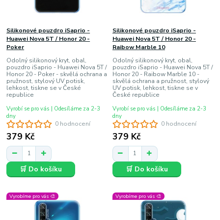
Silikonové pouzdro iSaprio -
Silikonové pouzdro iSaprio -
Huawei Nova 5T / Honor 20 -
Huawei Nova 5T / Honor 20 -
Poker
Raibow Marble 10
Odolný silikonový kryt, obal,
Odolný silikonový kryt, obal,
pouzdro iSaprio - Huawei Nova 5T /
pouzdro iSaprio - Huawei Nova 5T /
Honor 20 - Poker - skvělá ochrana a
Honor 20 - Raibow Marble 10 -
pružnost, stylový UV potisk,
skvělá ochrana a pružnost, stylový
lehkost, tiskne se v České
UV potisk, lehkost, tiskne se v
republice
České republice
Vyrobí se pro vás | Odesíláme za 2-3
Vyrobí se pro vás | Odesíláme za 2-3
dny
dny
0 hodnocení
0 hodnocení
379 Kč
379 Kč
🛒 Do košíku
🛒 Do košíku
Vyrobíme pro vás 🎨
Vyrobíme pro vás 🎨