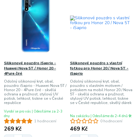
Silikonové pouzdro iSaprio -
Silikonové pouzdro s vlastní
Huawei Nova 5T / Honor 20 -
fotkou pro Honor 20 / Nova 5T -
4Pure čiré
iSaprio
Odolný silikonový kryt, obal,
Odolný silikonový kryt, obal,
pouzdro iSaprio - Huawei Nova 5T /
pouzdro s vlastním motivem /
Honor 20 - 4Pure čiré - skvělá
potiskem na mobil Honor 20 / Nova
ochrana a pružnost, stylový UV
5T - skvělá ochrana a pružnost,
potisk, lehkost, tiskne se v České
stylový UV potisk, lehkost, tiskne
republice
se v České republice, skvělý dárek
Vyrobí se pro vás | Odesíláme za 2-3
dny
Na zakázku | Odesíláme do 2–4 dnů 🛠️
1 hodnocení
0 hodnocení
269 Kč
469 Kč