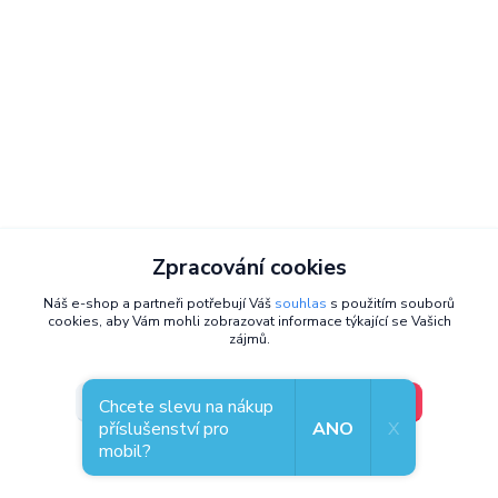
Zpracování cookies
Zastavte se osobně,
těšíme se na
Náš e-shop a partneři potřebují Váš
souhlas
s použitím souborů
cookies, aby Vám mohli zobrazovat informace týkající se Vašich
vás
zájmů.
Kde nás najdete
Přemyslova 130/21
V pořádku, jdu si vybrat
Nastavení
Chcete slevu na nákup
301 00, Plzeň
příslušenství pro
ANO
X
(naproti OC Plzeň Plaza)
mobil?
Souhlas můžete odmítnout
zde
.
Otevírací doba
Po - Pá: 08:00 - 15:30 hod.