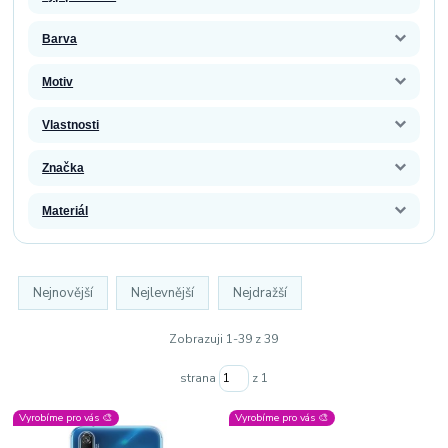
Barva
Motiv
Vlastnosti
Značka
Materiál
Nejnovější
Nejlevnější
Nejdražší
Zobrazuji 1-39 z 39
strana
z 1
Vyrobíme pro vás 🎨
Vyrobíme pro vás 🎨