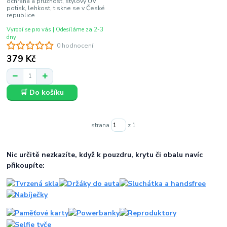
ochrana a pružnost, stylový UV
potisk, lehkost, tiskne se v České
republice
Vyrobí se pro vás | Odesíláme za 2-3
dny
0 hodnocení
379 Kč
🛒 Do košíku
strana
z 1
Nic určitě nezkazíte, když k pouzdru, krytu či obalu navíc
přikoupíte: