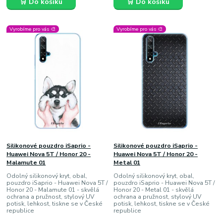
🛒 Do košíku
🛒 Do košíku
Vyrobíme pro vás 🎨
Vyrobíme pro vás 🎨
Silikonové pouzdro iSaprio -
Silikonové pouzdro iSaprio -
Huawei Nova 5T / Honor 20 -
Huawei Nova 5T / Honor 20 -
Malamute 01
Metal 01
Odolný silikonový kryt, obal,
Odolný silikonový kryt, obal,
pouzdro iSaprio - Huawei Nova 5T /
pouzdro iSaprio - Huawei Nova 5T /
Honor 20 - Malamute 01 - skvělá
Honor 20 - Metal 01 - skvělá
ochrana a pružnost, stylový UV
ochrana a pružnost, stylový UV
potisk, lehkost, tiskne se v České
potisk, lehkost, tiskne se v České
republice
republice