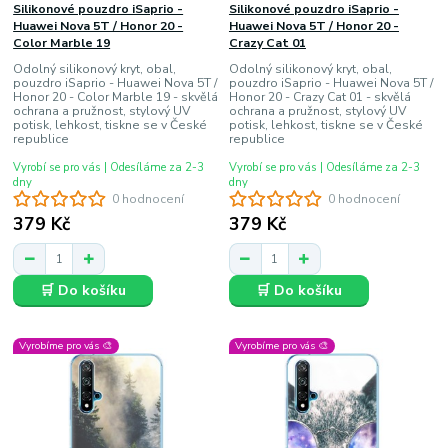
Silikonové pouzdro iSaprio -
Silikonové pouzdro iSaprio -
Huawei Nova 5T / Honor 20 -
Huawei Nova 5T / Honor 20 -
Color Marble 19
Crazy Cat 01
Odolný silikonový kryt, obal,
Odolný silikonový kryt, obal,
pouzdro iSaprio - Huawei Nova 5T /
pouzdro iSaprio - Huawei Nova 5T /
Honor 20 - Color Marble 19 - skvělá
Honor 20 - Crazy Cat 01 - skvělá
ochrana a pružnost, stylový UV
ochrana a pružnost, stylový UV
potisk, lehkost, tiskne se v České
potisk, lehkost, tiskne se v České
republice
republice
Vyrobí se pro vás | Odesíláme za 2-3
Vyrobí se pro vás | Odesíláme za 2-3
dny
dny
0 hodnocení
0 hodnocení
379 Kč
379 Kč
🛒 Do košíku
🛒 Do košíku
Vyrobíme pro vás 🎨
Vyrobíme pro vás 🎨