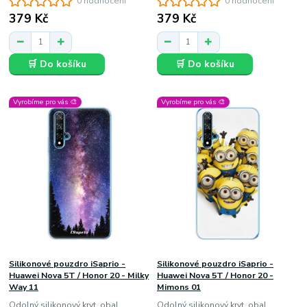
0 hodnocení
0 hodnocení
379 Kč
379 Kč
🛒 Do košíku
🛒 Do košíku
Vyrobíme pro vás 🎨
Vyrobíme pro vás 🎨
Silikonové pouzdro iSaprio -
Silikonové pouzdro iSaprio -
Huawei Nova 5T / Honor 20 - Milky
Huawei Nova 5T / Honor 20 -
Way 11
Mimons 01
Odolný silikonový kryt, obal,
Odolný silikonový kryt, obal,