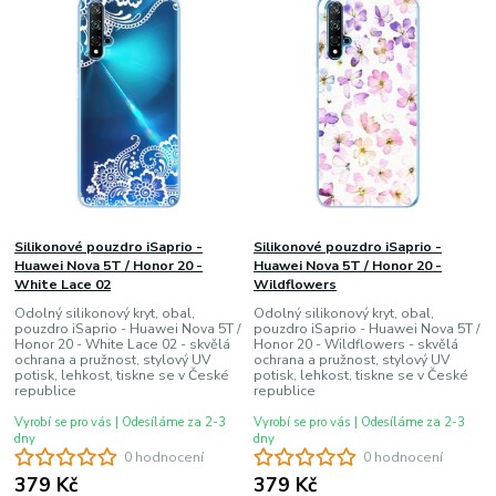
Silikonové pouzdro iSaprio -
Silikonové pouzdro iSaprio -
Huawei Nova 5T / Honor 20 -
Huawei Nova 5T / Honor 20 -
White Lace 02
Wildflowers
Odolný silikonový kryt, obal,
Odolný silikonový kryt, obal,
pouzdro iSaprio - Huawei Nova 5T /
pouzdro iSaprio - Huawei Nova 5T /
Honor 20 - White Lace 02 - skvělá
Honor 20 - Wildflowers - skvělá
ochrana a pružnost, stylový UV
ochrana a pružnost, stylový UV
potisk, lehkost, tiskne se v České
potisk, lehkost, tiskne se v České
republice
republice
Vyrobí se pro vás | Odesíláme za 2-3
Vyrobí se pro vás | Odesíláme za 2-3
dny
dny
0 hodnocení
0 hodnocení
379 Kč
379 Kč