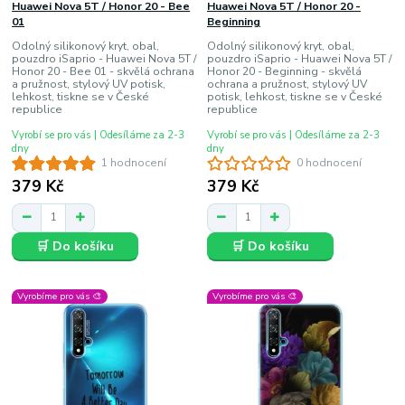
Huawei Nova 5T / Honor 20 - Bee
Huawei Nova 5T / Honor 20 -
01
Beginning
Odolný silikonový kryt, obal,
Odolný silikonový kryt, obal,
pouzdro iSaprio - Huawei Nova 5T /
pouzdro iSaprio - Huawei Nova 5T /
Honor 20 - Bee 01 - skvělá ochrana
Honor 20 - Beginning - skvělá
a pružnost, stylový UV potisk,
ochrana a pružnost, stylový UV
lehkost, tiskne se v České
potisk, lehkost, tiskne se v České
republice
republice
Vyrobí se pro vás | Odesíláme za 2-3
Vyrobí se pro vás | Odesíláme za 2-3
dny
dny
1 hodnocení
0 hodnocení
379 Kč
379 Kč
🛒 Do košíku
🛒 Do košíku
Vyrobíme pro vás 🎨
Vyrobíme pro vás 🎨