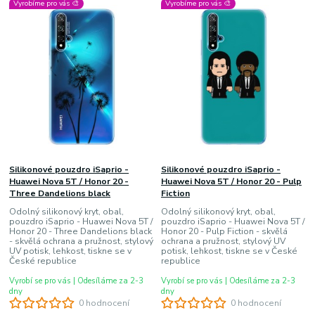
Vyrobíme pro vás 🎨
Vyrobíme pro vás 🎨
Silikonové pouzdro iSaprio -
Silikonové pouzdro iSaprio -
Huawei Nova 5T / Honor 20 -
Huawei Nova 5T / Honor 20 - Pulp
Three Dandelions black
Fiction
Odolný silikonový kryt, obal,
Odolný silikonový kryt, obal,
pouzdro iSaprio - Huawei Nova 5T /
pouzdro iSaprio - Huawei Nova 5T /
Honor 20 - Three Dandelions black
Honor 20 - Pulp Fiction - skvělá
- skvělá ochrana a pružnost, stylový
ochrana a pružnost, stylový UV
UV potisk, lehkost, tiskne se v
potisk, lehkost, tiskne se v České
České republice
republice
Vyrobí se pro vás | Odesíláme za 2-3
Vyrobí se pro vás | Odesíláme za 2-3
dny
dny
0 hodnocení
0 hodnocení