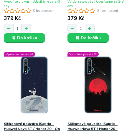
Vyrobí se pro vás | Odesíláme za 2-3
Vyrobí se pro vás | Odesíláme za 2-3
dny
dny
0 hodnocení
0 hodnocení
379 Kč
379 Kč
🛒 Do košíku
🛒 Do košíku
Vyrobíme pro vás 🎨
Vyrobíme pro vás 🎨
Silikonové pouzdro iSaprio -
Silikonové pouzdro iSaprio -
Huawei Nova 5T / Honor 20 - On
Huawei Nova 5T / Honor 20 -