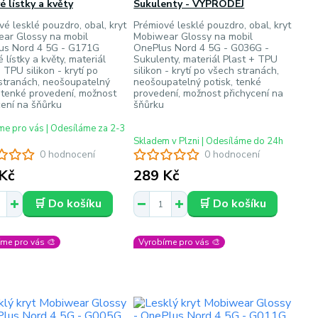
é lístky a květy
Sukulenty - VÝPRODEJ
vé lesklé pouzdro, obal, kryt
Prémiové lesklé pouzdro, obal, kryt
ar Glossy na mobil
Mobiwear Glossy na mobil
s Nord 4 5G - G171G
OnePlus Nord 4 5G - G036G -
 lístky a květy, materiál
Sukulenty, materiál Plast + TPU
 TPU silikon - krytí po
silikon - krytí po všech stranách,
stranách, neošoupatelný
neošoupatelný potisk, tenké
, tenké provedení, možnost
provedení, možnost přichycení na
cení na šňůrku
šňůrku
e pro vás | Odesíláme za 2-3
Skladem v Plzni | Odesíláme do 24h
0 hodnocení
0 hodnocení
Kč
289 Kč
🛒 Do košíku
🛒 Do košíku
me pro vás 🎨
Vyrobíme pro vás 🎨