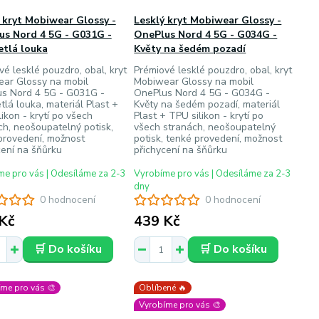
 kryt Mobiwear Glossy -
Lesklý kryt Mobiwear Glossy -
us Nord 4 5G - G031G -
OnePlus Nord 4 5G - G034G -
etlá louka
Květy na šedém pozadí
vé lesklé pouzdro, obal, kryt
Prémiové lesklé pouzdro, obal, kryt
ar Glossy na mobil
Mobiwear Glossy na mobil
s Nord 4 5G - G031G -
OnePlus Nord 4 5G - G034G -
tlá louka, materiál Plast +
Květy na šedém pozadí, materiál
ikon - krytí po všech
Plast + TPU silikon - krytí po
ch, neošoupatelný potisk,
všech stranách, neošoupatelný
provedení, možnost
potisk, tenké provedení, možnost
cení na šňůrku
přichycení na šňůrku
e pro vás | Odesíláme za 2-3
Vyrobíme pro vás | Odesíláme za 2-3
dny
0 hodnocení
0 hodnocení
Kč
439 Kč
🛒 Do košíku
🛒 Do košíku
me pro vás 🎨
Oblíbené 🔥
Vyrobíme pro vás 🎨