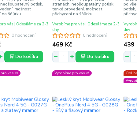
 neošoupatelný potisk,
stranách, neošoupatelný potisk,
po vše
vedení, možnost
tenké provedení, možnost
potisk
í na šňůrku
přichycení na šňůrku
přichy
pro vás | Odesíláme za 2-3
Vyrobíme pro vás | Odesíláme za 2-3
Vyrobím
dny
dny
0 hodnocení
0 hodnocení
č
469 Kč
439 
🛒 Do košíku
🛒 Do košíku
pro vás 🎨
Vyrobíme pro vás 🎨
Oblíbe
Vyrobí