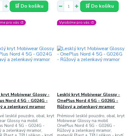
🛒 Do košíku
🛒 Do košíku
me pro vás 🎨
Vyrobíme pro vás 🎨
 kryt Mobiwear Glossy -
Lesklý kryt Mobiwear Glossy -
us Nord 4 5G - G024G -
OnePlus Nord 4 5G - G026G -
vý a zelenkavý mramor
Růžový a zelenkavý mramor
vé lesklé pouzdro, obal, kryt
Prémiové lesklé pouzdro, obal, kryt
ar Glossy na mobil
Mobiwear Glossy na mobil
s Nord 4 5G - G024G -
OnePlus Nord 4 5G - G026G -
ý a zelenkavý mramor,
Růžový a zelenkavý mramor,
l Plast + TPU silikon - krytí
materiál Plast + TPU silikon - krytí