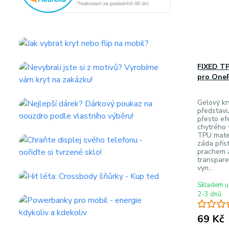
FIXED TP
pro OneP
Gelový kr
představu
přesto ef
chytrého 
TPU mater
záda přís
prachem a
transpare
vyn...
Skladem u
2-3 dnů
69 Kč