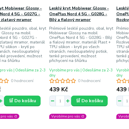
ryt Mobiwear Glossy -
Lesklý kryt Mobiwear Glossy -
Lesklý
Nord 4 5G - G027G -
OnePlus Nord 4 5G - G028G -
OnePl
 zlatavý mramor
Bílý a fialový mramor
Rozkv
lesklé pouzdro, obal, kryt
Prémiové lesklé pouzdro, obal, kryt
Prémio
 Glossy na mobil
Mobiwear Glossy na mobil
Mobiwe
Nord 4 5G - G027G -
OnePlus Nord 4 5G - G028G - Bílý
OnePlu
zlatavý mramor, materiál
a fialový mramor, materiál Plast +
Rozkve
U silikon - krytí po
TPU silikon - krytí po všech
TPU sil
ranách, neošoupatelný
stranách, neošoupatelný potisk,
straná
enké provedení, možnost
tenké provedení, možnost
tenké 
í na šňůrku
přichycení na šňůrku
přichy
pro vás | Odesíláme za 2-3
Vyrobíme pro vás | Odesíláme za 2-3
Vyrobím
dny
dny
0 hodnocení
0 hodnocení
č
439 Kč
439 
🛒 Do košíku
🛒 Do košíku
pro vás 🎨
Vyrobíme pro vás 🎨
Vyrobí