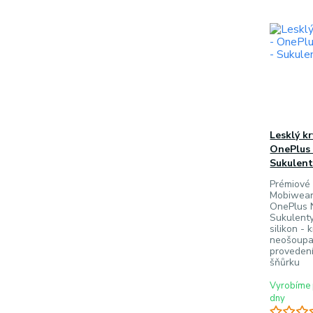
Lesklý k
OnePlus 
Sukulent
Prémiové 
Mobiwear
OnePlus 
Sukulenty
silikon - 
neošoupat
provedení
šňůrku
Vyrobíme 
dny