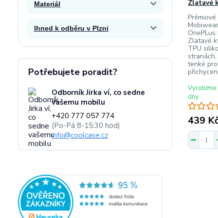
Zlatavé 
Materiál
Prémiové 
Mobiwear
Ihned k odběru v Plzni
OnePLus 
Zlatavé kv
TPU silik
stranách,
tenké pro
Potřebujete poradit?
přichycen
Vyrobíme 
Odborník Jirka ví, co sedne
dny
vašemu mobilu
+420 777 057 774
439 K
(Po-Pá 8-15:30 hod)
info@coolcase.cz