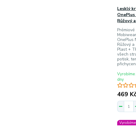
Lesklý k
OnePlus 
Růžový a
Prémiové 
Mobiwear
OnePlus 
Růžový a 
Plast + TP
všech st
potisk, t
přichycen
Vyrobíme 
dny
469 K
Vyrobíme 