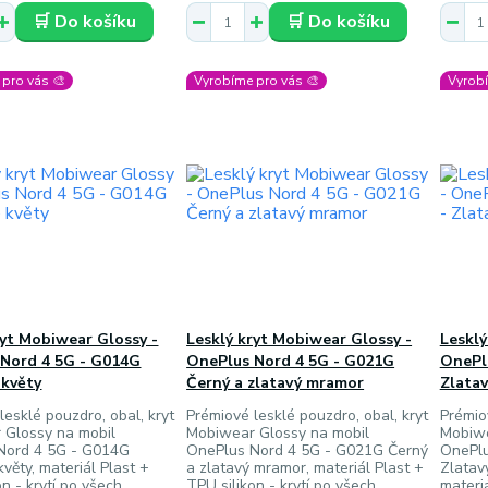
🛒 Do košíku
🛒 Do košíku
pro vás 🎨
Vyrobíme pro vás 🎨
Vyrobí
ryt Mobiwear Glossy -
Lesklý kryt Mobiwear Glossy -
Lesklý
Nord 4 5G - G014G
OnePlus Nord 4 5G - G021G
OnePl
 květy
Černý a zlatavý mramor
Zlata
lesklé pouzdro, obal, kryt
Prémiové lesklé pouzdro, obal, kryt
Prémio
 Glossy na mobil
Mobiwear Glossy na mobil
Mobiwe
Nord 4 5G - G014G
OnePlus Nord 4 5G - G021G Černý
OnePlu
věty, materiál Plast +
a zlatavý mramor, materiál Plast +
Zlatav
on - krytí po všech
TPU silikon - krytí po všech
materiá