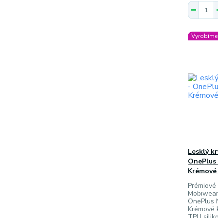
Vyrobíme 
Lesklý k
OnePlus 
Krémové
Prémiové 
Mobiwear
OnePlus 
Krémové k
TPU silik