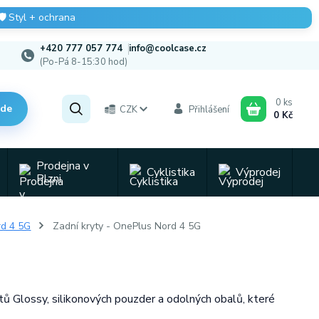
🛡️
Styl + ochrana
+420 777 057 774
info@coolcase.cz
(Po-Pá 8-15:30 hod)
0
ks
zde
CZK
Přihlášení
0 Kč
Prodejna v
Cyklistika
Výprodej
Plzni
rd 4 5G
Zadní kryty - OnePlus Nord 4 5G
tů Glossy, silikonových pouzder a odolných obalů, které