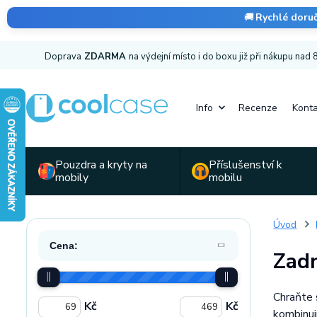
🚚
Rychlé doru
Doprava
ZDARMA
na výdejní místo i do boxu již při nákupu nad
Info
Recenze
Konta
Pouzdra a kryty na
Příslušenství k
mobily
mobilu
Úvod
Cena:
Zadn
Chraňte 
Kč
Kč
kombinují