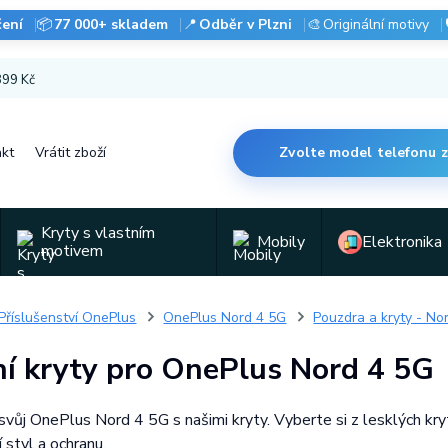
čení
📦
77 000+ skladem
📍
Odběr v Plzni
🎨
Originální motivy
 899 Kč
kt
Vrátit zboží
Zvolte model telefonu 
Kryty s vlastním
Mobily
Elektronika
motivem
Příslušenství OnePlus
OnePlus Nord 4 5G
Pouzdra a kryty - No
í kryty pro OnePlus Nord 4 5G
svůj OnePlus Nord 4 5G s našimi kryty. Vyberte si z lesklých kry
 styl a ochranu.