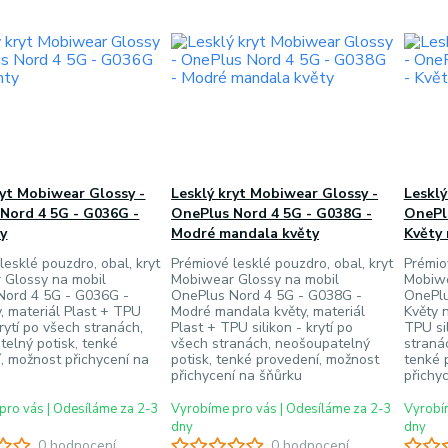
ryt Mobiwear Glossy -
Lesklý kryt Mobiwear Glossy -
Lesklý
Nord 4 5G - G036G -
OnePlus Nord 4 5G - G038G -
OnePl
y
Modré mandala květy
Květy 
lesklé pouzdro, obal, kryt
Prémiové lesklé pouzdro, obal, kryt
Prémio
 Glossy na mobil
Mobiwear Glossy na mobil
Mobiwe
Nord 4 5G - G036G -
OnePlus Nord 4 5G - G038G -
OnePlu
, materiál Plast + TPU
Modré mandala květy, materiál
Květy n
krytí po všech stranách,
Plast + TPU silikon - krytí po
TPU sil
elný potisk, tenké
všech stranách, neošoupatelný
straná
, možnost přichycení na
potisk, tenké provedení, možnost
tenké 
přichycení na šňůrku
přichy
pro vás | Odesíláme za 2-3
Vyrobíme pro vás | Odesíláme za 2-3
Vyrobím
dny
dny
0 hodnocení
0 hodnocení