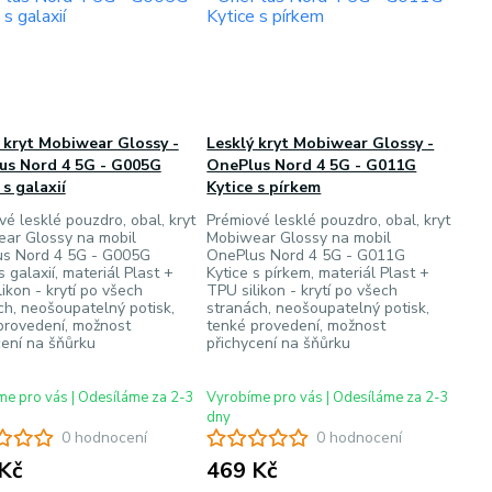
 kryt Mobiwear Glossy -
Lesklý kryt Mobiwear Glossy -
us Nord 4 5G - G005G
OnePlus Nord 4 5G - G011G
s galaxií
Kytice s pírkem
vé lesklé pouzdro, obal, kryt
Prémiové lesklé pouzdro, obal, kryt
ar Glossy na mobil
Mobiwear Glossy na mobil
s Nord 4 5G - G005G
OnePlus Nord 4 5G - G011G
 galaxií, materiál Plast +
Kytice s pírkem, materiál Plast +
ikon - krytí po všech
TPU silikon - krytí po všech
ch, neošoupatelný potisk,
stranách, neošoupatelný potisk,
provedení, možnost
tenké provedení, možnost
cení na šňůrku
přichycení na šňůrku
e pro vás | Odesíláme za 2-3
Vyrobíme pro vás | Odesíláme za 2-3
dny
0 hodnocení
0 hodnocení
Kč
469 Kč