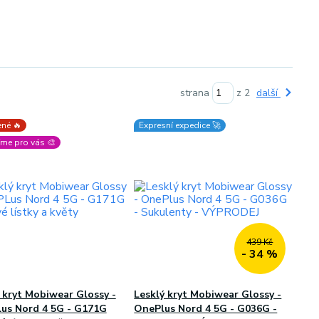
strana
z 2
další
né 🔥
Expresní expedice 🚀
me pro vás 🎨
439 Kč
- 34 %
 kryt Mobiwear Glossy -
Lesklý kryt Mobiwear Glossy -
us Nord 4 5G - G171G
OnePlus Nord 4 5G - G036G -