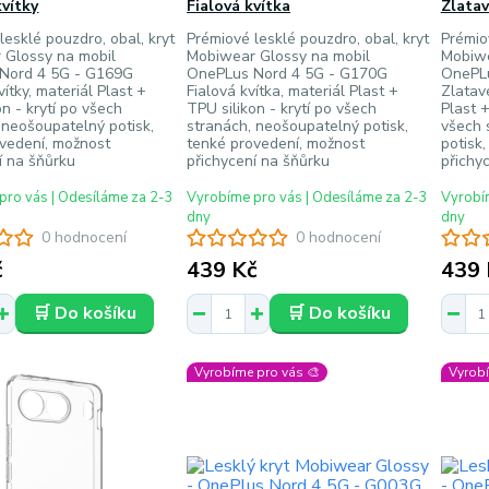
kvítky
Fialová kvítka
Zlatav
lesklé pouzdro, obal, kryt
Prémiové lesklé pouzdro, obal, kryt
Prémio
 Glossy na mobil
Mobiwear Glossy na mobil
Mobiwe
Nord 4 5G - G169G
OnePLus Nord 4 5G - G170G
OnePLu
ítky, materiál Plast +
Fialová kvítka, materiál Plast +
Zlatavé
on - krytí po všech
TPU silikon - krytí po všech
Plast +
 neošoupatelný potisk,
stranách, neošoupatelný potisk,
všech 
vedení, možnost
tenké provedení, možnost
potisk
í na šňůrku
přichycení na šňůrku
přichy
pro vás | Odesíláme za 2-3
Vyrobíme pro vás | Odesíláme za 2-3
Vyrobím
dny
dny
0 hodnocení
0 hodnocení
č
439 Kč
439 
🛒 Do košíku
🛒 Do košíku
Vyrobíme pro vás 🎨
Vyrobí