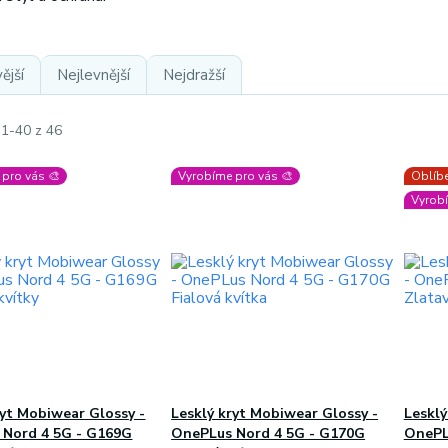
ější
Nejlevnější
Nejdražší
 1-40 z 46
pro vás 🎨
Vyrobíme pro vás 🎨
Oblíbe
Vyrobí
ryt Mobiwear Glossy -
Lesklý kryt Mobiwear Glossy -
Lesklý
 Nord 4 5G - G169G
OnePLus Nord 4 5G - G170G
OnePL