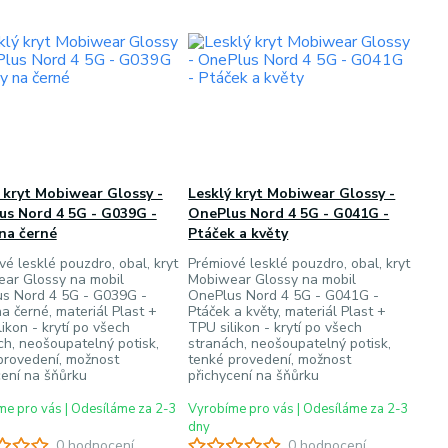
 kryt Mobiwear Glossy -
Lesklý kryt Mobiwear Glossy -
us Nord 4 5G - G039G -
OnePlus Nord 4 5G - G041G -
na černé
Ptáček a květy
vé lesklé pouzdro, obal, kryt
Prémiové lesklé pouzdro, obal, kryt
ar Glossy na mobil
Mobiwear Glossy na mobil
s Nord 4 5G - G039G -
OnePlus Nord 4 5G - G041G -
a černé, materiál Plast +
Ptáček a květy, materiál Plast +
ikon - krytí po všech
TPU silikon - krytí po všech
ch, neošoupatelný potisk,
stranách, neošoupatelný potisk,
provedení, možnost
tenké provedení, možnost
cení na šňůrku
přichycení na šňůrku
e pro vás | Odesíláme za 2-3
Vyrobíme pro vás | Odesíláme za 2-3
dny
0 hodnocení
0 hodnocení