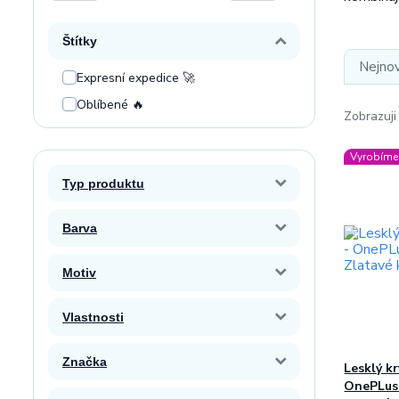
Štítky
Nejnov
Expresní expedice 🚀
Oblíbené 🔥
Zobrazuji
Vyrobíme 
Typ produktu
Barva
Motiv
Vlastnosti
Značka
Lesklý k
OnePLus