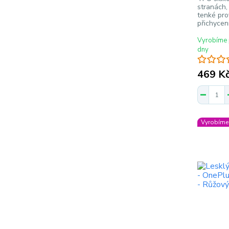
stranách,
tenké pro
přichycen
Vyrobíme 
dny
469 K
Vyrobíme 