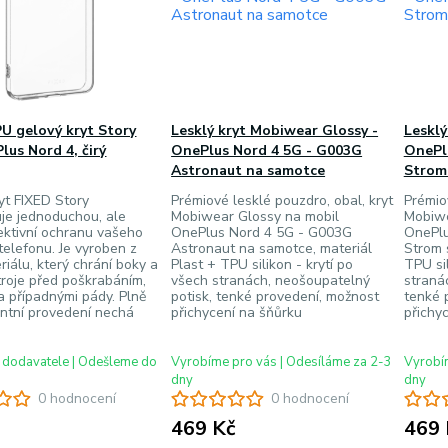
U gelový kryt Story
Lesklý kryt Mobiwear Glossy -
Lesklý
lus Nord 4, čirý
OnePlus Nord 4 5G - G003G
OnePl
Astronaut na samotce
Strom 
yt FIXED Story
Prémiové lesklé pouzdro, obal, kryt
Prémio
je jednoduchou, ale
Mobiwear Glossy na mobil
Mobiwe
ektivní ochranu vašeho
OnePlus Nord 4 5G - G003G
OnePlu
telefonu. Je vyroben z
Astronaut na samotce, materiál
Strom s
iálu, který chrání boky a
Plast + TPU silikon - krytí po
TPU sil
troje před poškrabáním,
všech stranách, neošoupatelný
straná
 případnými pády. Plně
potisk, tenké provedení, možnost
tenké 
ntní provedení nechá
přichycení na šňůrku
přichy
 dodavatele | Odešleme do
Vyrobíme pro vás | Odesíláme za 2-3
Vyrobím
dny
dny
0 hodnocení
0 hodnocení
469 Kč
469 