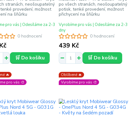
ch stranách, neošoupatelný
po všech stranách, neošoupatelný
, tenké provedení, možnost
potisk, tenké provedení, možnost
cení na šňůrku
přichycení na šňůrku
e pro vás | Odesíláme za 2-3
Vyrobíme pro vás | Odesíláme za 2-3
dny
0 hodnocení
0 hodnocení
Kč
439 Kč
🛒 Do košíku
🛒 Do košíku
né 🔥
Oblíbené 🔥
me pro vás 🎨
Vyrobíme pro vás 🎨