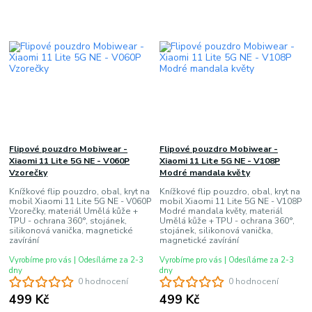
Flipové pouzdro Mobiwear -
Flipové pouzdro Mobiwear -
Xiaomi 11 Lite 5G NE - V060P
Xiaomi 11 Lite 5G NE - V108P
Vzorečky
Modré mandala květy
Knížkové flip pouzdro, obal, kryt na
Knížkové flip pouzdro, obal, kryt na
mobil Xiaomi 11 Lite 5G NE - V060P
mobil Xiaomi 11 Lite 5G NE - V108P
Vzorečky, materiál Umělá kůže +
Modré mandala květy, materiál
TPU - ochrana 360°, stojánek,
Umělá kůže + TPU - ochrana 360°,
silikonová vanička, magnetické
stojánek, silikonová vanička,
zavírání
magnetické zavírání
Vyrobíme pro vás | Odesíláme za 2-3
Vyrobíme pro vás | Odesíláme za 2-3
dny
dny
0 hodnocení
0 hodnocení
499 Kč
499 Kč