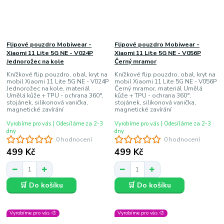
Flipové pouzdro Mobiwear -
Flipové pouzdro Mobiwear -
Xiaomi 11 Lite 5G NE - V024P
Xiaomi 11 Lite 5G NE - V056P
Jednorožec na kole
Černý mramor
Knížkové flip pouzdro, obal, kryt na
Knížkové flip pouzdro, obal, kryt na
mobil Xiaomi 11 Lite 5G NE - V024P
mobil Xiaomi 11 Lite 5G NE - V056P
Jednorožec na kole, materiál
Černý mramor, materiál Umělá
Umělá kůže + TPU - ochrana 360°,
kůže + TPU - ochrana 360°,
stojánek, silikonová vanička,
stojánek, silikonová vanička,
magnetické zavírání
magnetické zavírání
Vyrobíme pro vás | Odesíláme za 2-3
Vyrobíme pro vás | Odesíláme za 2-3
dny
dny
0 hodnocení
0 hodnocení
499 Kč
499 Kč
🛒 Do košíku
🛒 Do košíku
Vyrobíme pro vás 🎨
Vyrobíme pro vás 🎨