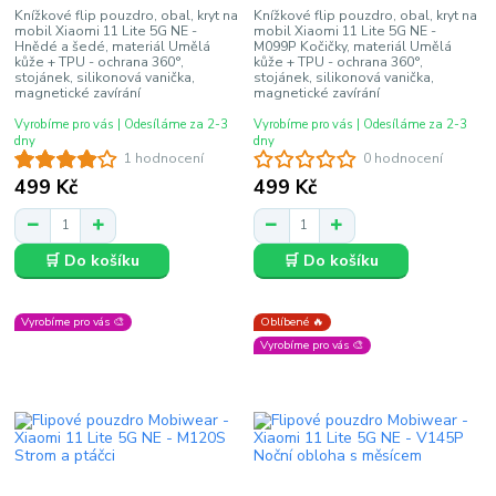
Knížkové flip pouzdro, obal, kryt na
Knížkové flip pouzdro, obal, kryt na
mobil Xiaomi 11 Lite 5G NE -
mobil Xiaomi 11 Lite 5G NE -
Hnědé a šedé, materiál Umělá
M099P Kočičky, materiál Umělá
kůže + TPU - ochrana 360°,
kůže + TPU - ochrana 360°,
stojánek, silikonová vanička,
stojánek, silikonová vanička,
magnetické zavírání
magnetické zavírání
Vyrobíme pro vás | Odesíláme za 2-3
Vyrobíme pro vás | Odesíláme za 2-3
dny
dny
1 hodnocení
0 hodnocení
499 Kč
499 Kč
🛒 Do košíku
🛒 Do košíku
Vyrobíme pro vás 🎨
Oblíbené 🔥
Vyrobíme pro vás 🎨