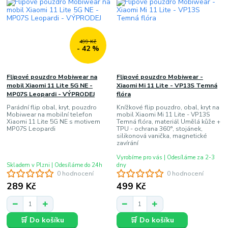
499 Kč
- 42 %
Flipové pouzdro Mobiwear na
Flipové pouzdro Mobiwear -
mobil Xiaomi 11 Lite 5G NE -
Xiaomi Mi 11 Lite - VP13S Temná
MP07S Leopardi - VÝPRODEJ
flóra
Parádní flip obal, kryt, pouzdro
Knížkové flip pouzdro, obal, kryt na
Mobiwear na mobilní telefon
mobil Xiaomi Mi 11 Lite - VP13S
Xiaomi 11 Lite 5G NE s motivem
Temná flóra, materiál Umělá kůže +
MP07S Leopardi
TPU - ochrana 360°, stojánek,
silikonová vanička, magnetické
zavírání
Vyrobíme pro vás | Odesíláme za 2-3
Skladem v Plzni | Odesíláme do 24h
dny
0 hodnocení
0 hodnocení
289 Kč
499 Kč
🛒 Do košíku
🛒 Do košíku