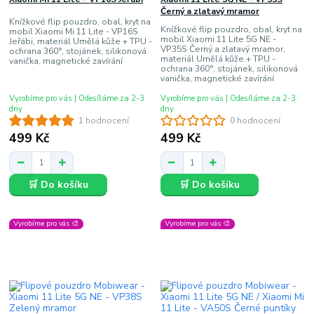
Černý a zlatavý mramor
Knížkové flip pouzdro, obal, kryt na
Knížkové flip pouzdro, obal, kryt na
mobil Xiaomi Mi 11 Lite - VP16S
mobil Xiaomi 11 Lite 5G NE -
Jeřábi, materiál Umělá kůže + TPU -
VP35S Černý a zlatavý mramor,
ochrana 360°, stojánek, silikonová
materiál Umělá kůže + TPU -
vanička, magnetické zavírání
ochrana 360°, stojánek, silikonová
vanička, magnetické zavírání
Vyrobíme pro vás | Odesíláme za 2-3
Vyrobíme pro vás | Odesíláme za 2-3
dny
dny
1 hodnocení
0 hodnocení
499 Kč
499 Kč
🛒 Do košíku
🛒 Do košíku
Vyrobíme pro vás 🎨
Vyrobíme pro vás 🎨