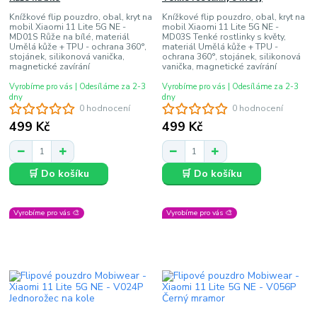
Knížkové flip pouzdro, obal, kryt na
Knížkové flip pouzdro, obal, kryt na
mobil Xiaomi 11 Lite 5G NE -
mobil Xiaomi 11 Lite 5G NE -
MD01S Růže na bílé, materiál
MD03S Tenké rostlinky s květy,
Umělá kůže + TPU - ochrana 360°,
materiál Umělá kůže + TPU -
stojánek, silikonová vanička,
ochrana 360°, stojánek, silikonová
magnetické zavírání
vanička, magnetické zavírání
Vyrobíme pro vás | Odesíláme za 2-3
Vyrobíme pro vás | Odesíláme za 2-3
dny
dny
0 hodnocení
0 hodnocení
499 Kč
499 Kč
🛒 Do košíku
🛒 Do košíku
Vyrobíme pro vás 🎨
Vyrobíme pro vás 🎨