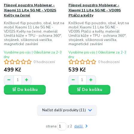
Flipové pouzdro Mobiwear -
Flipové pouzdro Mobiwear -
Xiaomi 11 Lite 5G NE - VD02S
Xiaomi 11 Lite 5G NE - VD09S
Květy na černé
Ptáčci a květy
Knížkové flip pouzdro, obal, kryt na
Knížkové flip pouzdro, obal, kryt na
mobil Xiaomi 11 Lite 5G NE -
mobil Xiaomi 11 Lite 5G NE -
VD02S Květy na černé, materiál
VD09S Ptáčci a květy, materiál
Umělá kůže + TPU - ochrana 360°,
Umělá kůže + TPU - ochrana 360°,
stojánek, silikonová vanička,
stojánek, silikonová vanička,
magnetické zavírání
magnetické zavírání
Vyrobíme pro vás | Odesíláme za 2-3
Vyrobíme pro vás | Odesíláme za 2-3
dny
dny
0 hodnocení
0 hodnocení
499 Kč
539 Kč
🛒 Do košíku
🛒 Do košíku
Načíst další produkty (11)
strana
z 2
další