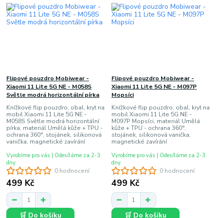
Flipové pouzdro Mobiwear -
Flipové pouzdro Mobiwear -
Xiaomi 11 Lite 5G NE - M058S
Xiaomi 11 Lite 5G NE - M097P
Světle modrá horizontální pírka
Mopsíci
Knížkové flip pouzdro, obal, kryt na
Knížkové flip pouzdro, obal, kryt na
mobil Xiaomi 11 Lite 5G NE -
mobil Xiaomi 11 Lite 5G NE -
M058S Světle modrá horizontální
M097P Mopsíci, materiál Umělá
pírka, materiál Umělá kůže + TPU -
kůže + TPU - ochrana 360°,
ochrana 360°, stojánek, silikonová
stojánek, silikonová vanička,
vanička, magnetické zavírání
magnetické zavírání
Vyrobíme pro vás | Odesíláme za 2-3
Vyrobíme pro vás | Odesíláme za 2-3
dny
dny
0 hodnocení
0 hodnocení
499 Kč
499 Kč
🛒 Do košíku
🛒 Do košíku