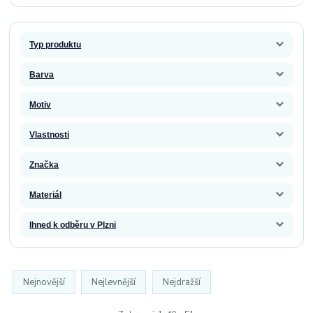
Typ produktu
Barva
Motiv
Vlastnosti
Značka
Materiál
Ihned k odběru v Plzni
Nejnovější
Nejlevnější
Nejdražší