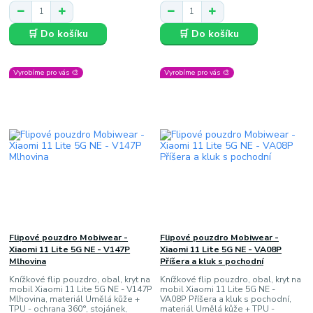
🛒 Do košíku
🛒 Do košíku
Vyrobíme pro vás 🎨
Vyrobíme pro vás 🎨
Flipové pouzdro Mobiwear -
Flipové pouzdro Mobiwear -
Xiaomi 11 Lite 5G NE - V147P
Xiaomi 11 Lite 5G NE - VA08P
Mlhovina
Příšera a kluk s pochodní
Knížkové flip pouzdro, obal, kryt na
Knížkové flip pouzdro, obal, kryt na
mobil Xiaomi 11 Lite 5G NE - V147P
mobil Xiaomi 11 Lite 5G NE -
Mlhovina, materiál Umělá kůže +
VA08P Příšera a kluk s pochodní,
TPU - ochrana 360°, stojánek,
materiál Umělá kůže + TPU -