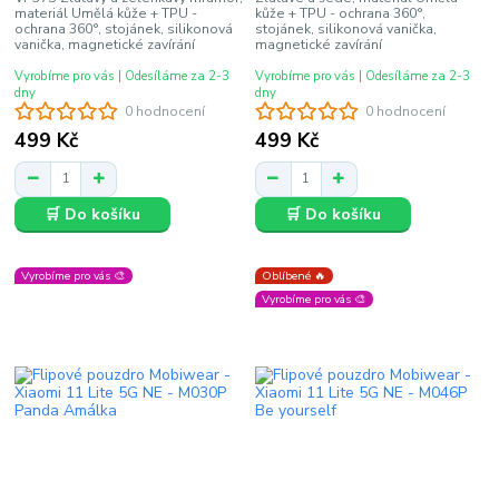
materiál Umělá kůže + TPU -
kůže + TPU - ochrana 360°,
ochrana 360°, stojánek, silikonová
stojánek, silikonová vanička,
vanička, magnetické zavírání
magnetické zavírání
Vyrobíme pro vás | Odesíláme za 2-3
Vyrobíme pro vás | Odesíláme za 2-3
dny
dny
0 hodnocení
0 hodnocení
499 Kč
499 Kč
🛒 Do košíku
🛒 Do košíku
Vyrobíme pro vás 🎨
Oblíbené 🔥
Vyrobíme pro vás 🎨