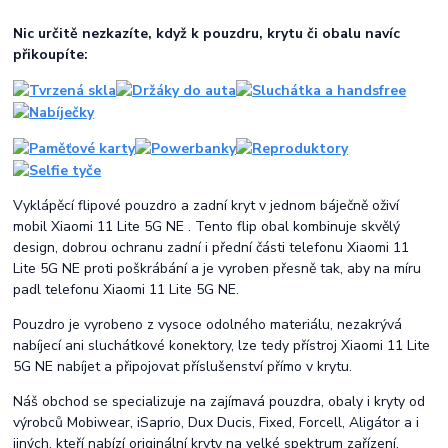
Nic určitě nezkazíte, když k pouzdru, krytu či obalu navíc
přikoupíte:
Vyklápěcí flipové pouzdro a zadní kryt v jednom báječně oživí
mobil Xiaomi 11 Lite 5G NE . Tento flip obal kombinuje skvělý
design, dobrou ochranu zadní i přední části telefonu Xiaomi 11
Lite 5G NE proti poškrábání a je vyroben přesně tak, aby na míru
padl telefonu Xiaomi 11 Lite 5G NE.
Pouzdro je vyrobeno z vysoce odolného materiálu, nezakrývá
nabíjecí ani sluchátkové konektory, lze tedy přístroj Xiaomi 11 Lite
5G NE nabíjet a připojovat příslušenství přímo v krytu.
Náš obchod se specializuje na zajímavá pouzdra, obaly i kryty od
výrobců Mobiwear, iSaprio, Dux Ducis, Fixed, Forcell, Aligátor a i
jiných, kteří nabízí originální kryty na velké spektrum zařízení.