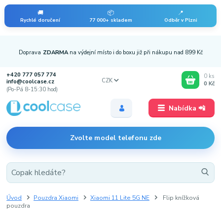
🚚
📦
📍
Rychlé doručení
77 000+ skladem
Odběr v Plzni
Doprava
ZDARMA
na výdejní místo i do boxu již při nákupu nad 899 Kč
+420 777 057 774
0
ks
CZK
info@coolcase.cz
0 Kč
(Po-Pá 8-15:30 hod)
Nabídka 📲
Zvolte model telefonu zde
Úvod
Pouzdra Xiaomi
Xiaomi 11 Lite 5G NE
Flip knížková
pouzdra