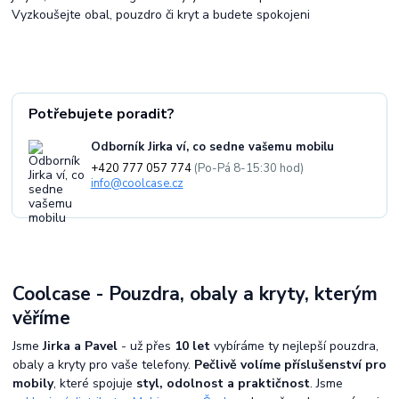
Vyzkoušejte obal, pouzdro či kryt a budete spokojeni
Potřebujete poradit?
Odborník Jirka ví, co sedne vašemu mobilu
+420 777 057 774
(Po-Pá 8-15:30 hod)
info@coolcase.cz
Coolcase - Pouzdra, obaly a kryty, kterým
věříme
Jsme
Jirka a Pavel
- už přes
10 let
vybíráme ty nejlepší pouzdra,
obaly a kryty pro vaše telefony.
Pečlivě volíme příslušenství pro
mobily
, které spojuje
styl, odolnost a praktičnost
. Jsme