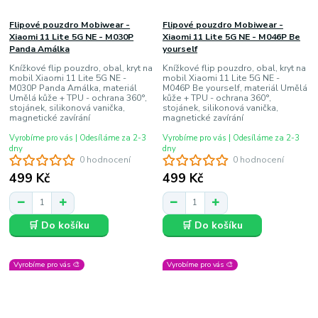
Flipové pouzdro Mobiwear -
Flipové pouzdro Mobiwear -
Xiaomi 11 Lite 5G NE - M030P
Xiaomi 11 Lite 5G NE - M046P Be
Panda Amálka
yourself
Knížkové flip pouzdro, obal, kryt na
Knížkové flip pouzdro, obal, kryt na
mobil Xiaomi 11 Lite 5G NE -
mobil Xiaomi 11 Lite 5G NE -
M030P Panda Amálka, materiál
M046P Be yourself, materiál Umělá
Umělá kůže + TPU - ochrana 360°,
kůže + TPU - ochrana 360°,
stojánek, silikonová vanička,
stojánek, silikonová vanička,
magnetické zavírání
magnetické zavírání
Vyrobíme pro vás | Odesíláme za 2-3
Vyrobíme pro vás | Odesíláme za 2-3
dny
dny
0 hodnocení
0 hodnocení
499 Kč
499 Kč
🛒 Do košíku
🛒 Do košíku
Vyrobíme pro vás 🎨
Vyrobíme pro vás 🎨