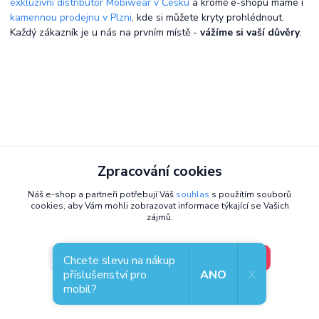
exkluzivní distributor Mobiwear v Česku
a kromě e-shopu máme i
kamennou prodejnu v Plzni
, kde si můžete kryty prohlédnout.
Každý zákazník je u nás na prvním místě -
vážíme si vaší důvěry
.
Zpracování cookies
Náš e-shop a partneři potřebují Váš
souhlas
s použitím souborů
cookies, aby Vám mohli zobrazovat informace týkající se Vašich
zájmů.
V pořádku, jdu si vybrat
Nastavení
Chcete slevu na nákup
příslušenství pro
ANO
X
mobil?
Souhlas můžete odmítnout
zde
.