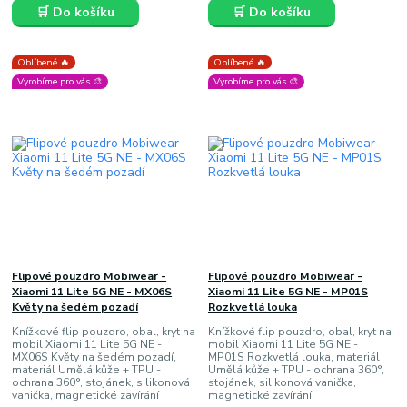
🛒 Do košíku
🛒 Do košíku
Oblíbené 🔥
Oblíbené 🔥
Vyrobíme pro vás 🎨
Vyrobíme pro vás 🎨
Flipové pouzdro Mobiwear -
Flipové pouzdro Mobiwear -
Xiaomi 11 Lite 5G NE - MX06S
Xiaomi 11 Lite 5G NE - MP01S
Květy na šedém pozadí
Rozkvetlá louka
Knížkové flip pouzdro, obal, kryt na
Knížkové flip pouzdro, obal, kryt na
mobil Xiaomi 11 Lite 5G NE -
mobil Xiaomi 11 Lite 5G NE -
MX06S Květy na šedém pozadí,
MP01S Rozkvetlá louka, materiál
materiál Umělá kůže + TPU -
Umělá kůže + TPU - ochrana 360°,
ochrana 360°, stojánek, silikonová
stojánek, silikonová vanička,
vanička, magnetické zavírání
magnetické zavírání