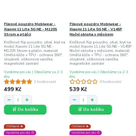
Flipové pouzdro Mobiwear -
Flipové pouzdro Mobiwear -
Xiaomi 11 Lite 5G NE - M120S
Xiaomi 11 Lite 5G NE - V145P
Strom a ptáčci
Noční obloha s měsícem
Knížkové flip pouzdro, obal, kryt na
Knížkové flip pouzdro, obal, kryt na
mobil Xiaomi 11 Lite 5G NE -
mobil Xiaomi 11 Lite 5G NE - V145P
M120S Strom a ptáčci, materiál
Noční obloha s měsícem, materiál
Umělá kůže + TPU - ochrana 360°,
Umělá kůže + TPU - ochrana 360°,
stojánek, silikonová vanička,
stojánek, silikonová vanička,
magnetické zavírání
magnetické zavírání
Vyrobíme pro vás | Odesíláme za 2-3
Vyrobíme pro vás | Odesíláme za 2-3
dny
dny
1 hodnocení
0 hodnocení
499 Kč
539 Kč
🛒 Do košíku
🛒 Do košíku
Oblíbené 🔥
Oblíbené 🔥
Vyrobíme pro vás 🎨
Vyrobíme pro vás 🎨