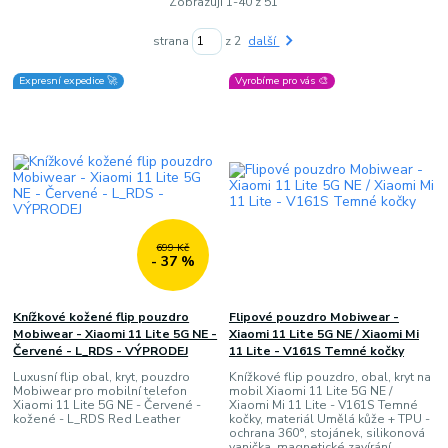
Zobrazuji 1-40 z 51
strana
z 2
další
Expresní expedice 🚀
Vyrobíme pro vás 🎨
699 Kč
- 37 %
Knížkové kožené flip pouzdro
Flipové pouzdro Mobiwear -
Mobiwear - Xiaomi 11 Lite 5G NE -
Xiaomi 11 Lite 5G NE / Xiaomi Mi
Červené - L_RDS - VÝPRODEJ
11 Lite - V161S Temné kočky
Luxusní flip obal, kryt, pouzdro
Knížkové flip pouzdro, obal, kryt na
Mobiwear pro mobilní telefon
mobil Xiaomi 11 Lite 5G NE /
Xiaomi 11 Lite 5G NE - Červené -
Xiaomi Mi 11 Lite - V161S Temné
kožené - L_RDS Red Leather
kočky, materiál Umělá kůže + TPU -
ochrana 360°, stojánek, silikonová
vanička, magnetické zavírání