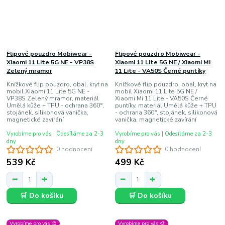
Flipové pouzdro Mobiwear -
Flipové pouzdro Mobiwear -
Xiaomi 11 Lite 5G NE - VP38S
Xiaomi 11 Lite 5G NE / Xiaomi Mi
Zelený mramor
11 Lite - VA50S Černé puntíky
Knížkové flip pouzdro, obal, kryt na
Knížkové flip pouzdro, obal, kryt na
mobil Xiaomi 11 Lite 5G NE -
mobil Xiaomi 11 Lite 5G NE /
VP38S Zelený mramor, materiál
Xiaomi Mi 11 Lite - VA50S Černé
Umělá kůže + TPU - ochrana 360°,
puntíky, materiál Umělá kůže + TPU
stojánek, silikonová vanička,
- ochrana 360°, stojánek, silikonová
magnetické zavírání
vanička, magnetické zavírání
Vyrobíme pro vás | Odesíláme za 2-3
Vyrobíme pro vás | Odesíláme za 2-3
dny
dny
0 hodnocení
0 hodnocení
539 Kč
499 Kč
🛒 Do košíku
🛒 Do košíku
Vyrobíme pro vás 🎨
Vyrobíme pro vás 🎨