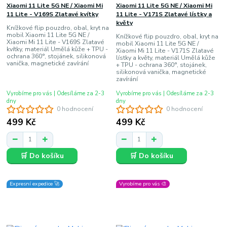
Xiaomi 11 Lite 5G NE / Xiaomi Mi
Xiaomi 11 Lite 5G NE / Xiaomi Mi
11 Lite - V169S Zlatavé kvítky
11 Lite - V171S Zlatavé lístky a
květy
Knížkové flip pouzdro, obal, kryt na
mobil Xiaomi 11 Lite 5G NE /
Knížkové flip pouzdro, obal, kryt na
Xiaomi Mi 11 Lite - V169S Zlatavé
mobil Xiaomi 11 Lite 5G NE /
kvítky, materiál Umělá kůže + TPU -
Xiaomi Mi 11 Lite - V171S Zlatavé
ochrana 360°, stojánek, silikonová
lístky a květy, materiál Umělá kůže
vanička, magnetické zavírání
+ TPU - ochrana 360°, stojánek,
silikonová vanička, magnetické
zavírání
Vyrobíme pro vás | Odesíláme za 2-3
Vyrobíme pro vás | Odesíláme za 2-3
dny
dny
0 hodnocení
0 hodnocení
499 Kč
499 Kč
🛒 Do košíku
🛒 Do košíku
Expresní expedice 🚀
Vyrobíme pro vás 🎨