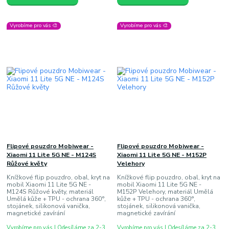
Vyrobíme pro vás 🎨
Vyrobíme pro vás 🎨
Flipové pouzdro Mobiwear -
Flipové pouzdro Mobiwear -
Xiaomi 11 Lite 5G NE - M124S
Xiaomi 11 Lite 5G NE - M152P
Růžové květy
Velehory
Knížkové flip pouzdro, obal, kryt na
Knížkové flip pouzdro, obal, kryt na
mobil Xiaomi 11 Lite 5G NE -
mobil Xiaomi 11 Lite 5G NE -
M124S Růžové květy, materiál
M152P Velehory, materiál Umělá
Umělá kůže + TPU - ochrana 360°,
kůže + TPU - ochrana 360°,
stojánek, silikonová vanička,
stojánek, silikonová vanička,
magnetické zavírání
magnetické zavírání
Vyrobíme pro vás | Odesíláme za 2-3
Vyrobíme pro vás | Odesíláme za 2-3