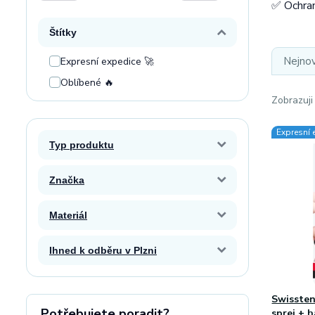
✅ Ochran
Štítky
Nejnov
Expresní expedice 🚀
Oblíbené 🔥
Zobrazuji
Expresní 
Typ produktu
Značka
Materiál
Ihned k odběru v Plzni
Swissten 
Potřebujete poradit?
sprej + h