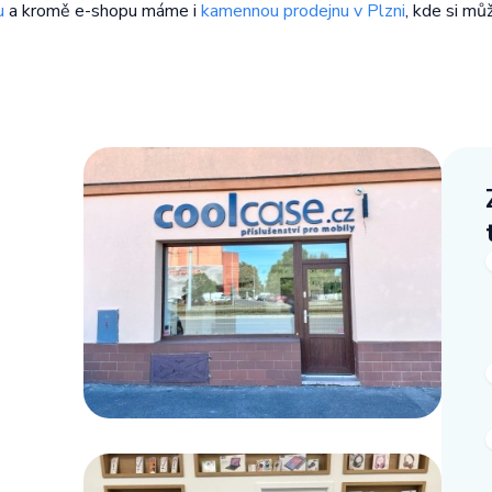
u
a kromě e-shopu máme i
kamennou prodejnu v Plzni
, kde si mů