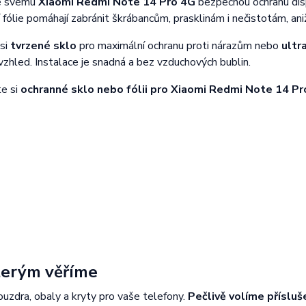
te svému
Xiaomi Redmi Note 14 Pro 4G
bezpečnou ochranu dis
í fólie pomáhají zabránit škrábancům, prasklinám i nečistotám, aniž
 si
tvrzené sklo
pro maximální ochranu proti nárazům nebo
ultr
vzhled. Instalace je snadná a bez vzduchových bublin.
te si
ochranné sklo nebo fólii pro Xiaomi Redmi Note 14 P
kterým věříme
ouzdra, obaly a kryty pro vaše telefony.
Pečlivě volíme přísluš