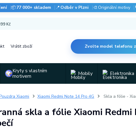
čení
📦
77 000+ skladem
📍
Odběr v Plzni
🎨
Originální motivy
 899 Kč
kt
Vrátit zboží
Zvolte model telefonu 
Kryty s vlastním
Mobily
Elektronika
motivem
Pouzdra Xiaomi
Xiaomi Redmi Note 14 Pro 4G
Skla a fólie - X
anná skla a fólie Xiaomi Redmi 
ečí