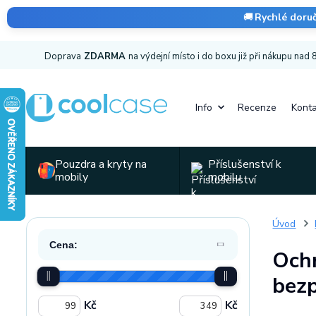
🚚
Rychlé doru
Doprava
ZDARMA
na výdejní místo i do boxu již při nákupu nad
Info
Recenze
Konta
Pouzdra a kryty na
Příslušenství k
mobily
mobilu
Úvod
Cena:
Ochr
bezp
Kč
Kč