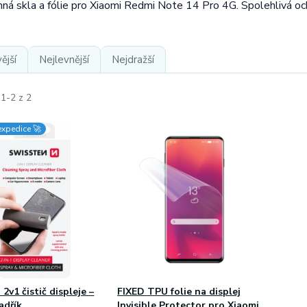
ná skla a fólie pro Xiaomi Redmi Note 14 Pro 4G. Spolehlivá och
ější
Nejlevnější
Nejdražší
 1-2 z 2
expedice 🚀
2v1 čistič displeje –
FIXED TPU folie na displej
adřík
Invisible Protector pro Xiaomi