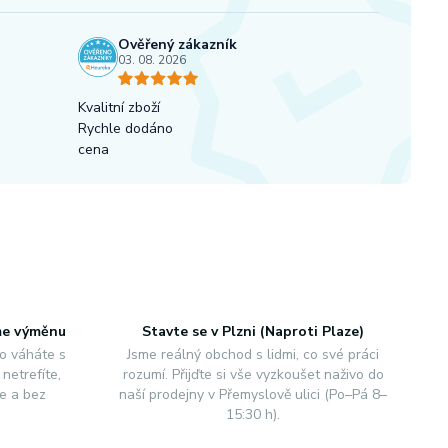
Ověřený zákazník
03. 08. 2026
Kvalitní zboží
Rychle dodáno
cena
me výměnu
Stavte se v Plzni (Naproti Plaze)
o váháte s
Jsme reálný obchod s lidmi, co své práci
netrefíte,
rozumí. Přijďte si vše vyzkoušet naživo do
e a bez
naší prodejny v Přemyslově ulici (Po–Pá 8–
15:30 h).