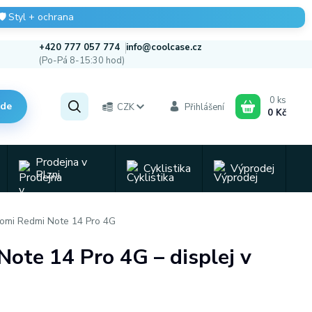
🛡️
Styl + ochrana
+420 777 057 774
info@coolcase.cz
(Po-Pá 8-15:30 hod)
0
ks
zde
CZK
Přihlášení
0 Kč
Prodejna v
Cyklistika
Výprodej
Plzni
iaomi Redmi Note 14 Pro 4G
Note 14 Pro 4G – displej v