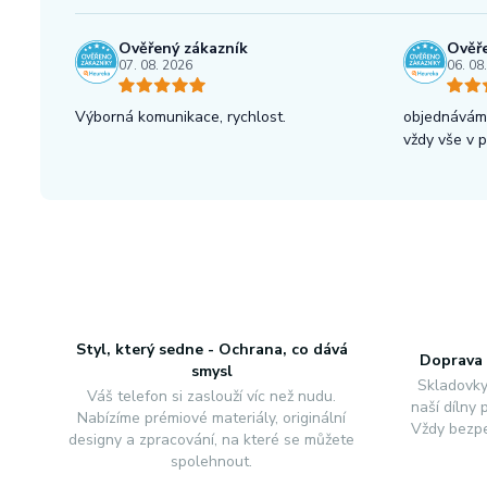
Ověřený zákazník
Ověře
07. 08. 2026
06. 08
Výborná komunikace, rychlost.
objednáváme
vždy vše v 
Styl, který sedne - Ochrana, co dává
Doprava 
smysl
Skladovky
Váš telefon si zaslouží víc než nudu.
naší dílny
Nabízíme prémiové materiály, originální
Vždy bezpe
designy a zpracování, na které se můžete
spolehnout.