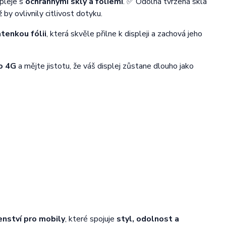
pleje s
ochrannými skly a fóliemi
. ✅ Odolná tvrzená skla
 by ovlivnily citlivost dotyku.
atenkou fólii
, která skvěle přilne k displeji a zachová jeho
ro 4G
a mějte jistotu, že váš displej zůstane dlouho jako
enství pro mobily
, které spojuje
styl, odolnost a