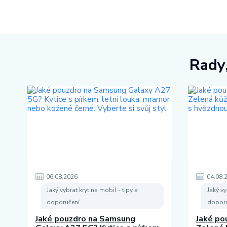
Rady,
06
.
08
.
2026
04
.
08
.
Jaký vybrat kryt na mobil - tipy a
Jaký vy
doporučení
doporu
Jaké pouzdro na Samsung
Jaké po