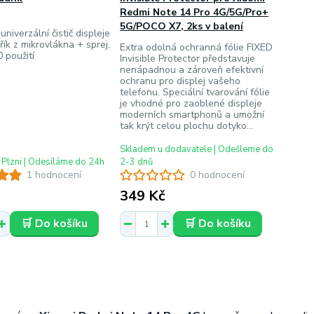
Redmi Note 14 Pro 4G/5G/Pro+
5G/POCO X7, 2ks v balení
niverzální čistič displeje
řík z mikrovlákna + sprej,
Extra odolná ochranná fólie FIXED
0 použití
Invisible Protector představuje
nenápadnou a zároveň efektivní
ochranu pro displej vašeho
telefonu. Speciální tvarování fólie
je vhodné pro zaoblené displeje
moderních smartphonů a umožní
tak krýt celou plochu dotyko...
Skladem u dodavatele | Odešleme do
 Plzni | Odesíláme do 24h
2-3 dnů
1 hodnocení
0 hodnocení
349 Kč
🛒 Do košíku
🛒 Do košíku