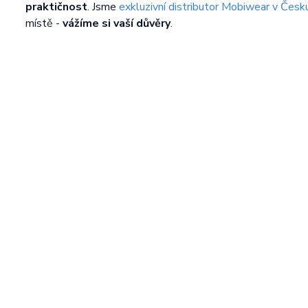
praktičnost
. Jsme
exkluzivní distributor Mobiwear v Česk
místě -
vážíme si vaší důvěry
.