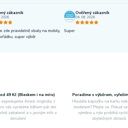
ný zákazník
Ověřený zákazník
. 2026
04. 08. 2026
 zde pravidelně obaly na mobily,
Super
pořádku, super výběr
od 49 Kč (Bleskem i na míru)
Poradíme s výběrem, vyřeší
 expedujeme ihned, originály z
Hledáte kapsičku na kartu neb
 pro vás vyrobíme během pár dní.
modelem? Ptejte se. Pokud se 
čně zabalené a s jasným info o
výměna u nás probíhá rychl
doručení.
zbytečných dotazů.