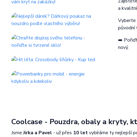
Zajistě
a kvalitn
Vyberte
původní 
➡️ Pořiď
nový.
Coolcase - Pouzdra, obaly a kryty, 
Jsme
Jirka a Pavel
- už přes
10 let
vybíráme ty nejlepší p