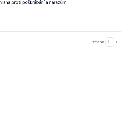
rana proti poškrábání a nárazům.
strana
z 1