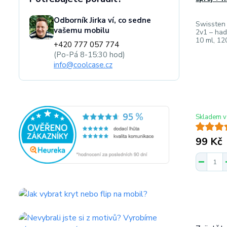
Odborník Jirka ví, co sedne
Swissten u
vašemu mobilu
2v1 – had
10 ml, 12
+420 777 057 774
(Po-Pá 8-15:30 hod)
info@coolcase.cz
Skladem v
99 Kč