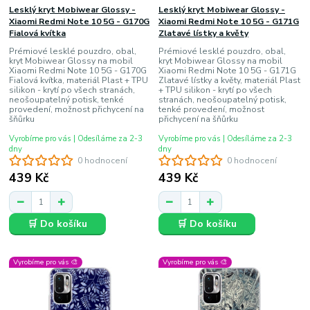
Lesklý kryt Mobiwear Glossy -
Lesklý kryt Mobiwear Glossy -
Xiaomi Redmi Note 10 5G - G170G
Xiaomi Redmi Note 10 5G - G171G
Fialová kvítka
Zlatavé lístky a květy
Prémiové lesklé pouzdro, obal,
Prémiové lesklé pouzdro, obal,
kryt Mobiwear Glossy na mobil
kryt Mobiwear Glossy na mobil
Xiaomi Redmi Note 10 5G - G170G
Xiaomi Redmi Note 10 5G - G171G
Fialová kvítka, materiál Plast + TPU
Zlatavé lístky a květy, materiál Plast
silikon - krytí po všech stranách,
+ TPU silikon - krytí po všech
neošoupatelný potisk, tenké
stranách, neošoupatelný potisk,
provedení, možnost přichycení na
tenké provedení, možnost
šňůrku
přichycení na šňůrku
Vyrobíme pro vás | Odesíláme za 2-3
Vyrobíme pro vás | Odesíláme za 2-3
dny
dny
0 hodnocení
0 hodnocení
439 Kč
439 Kč
🛒 Do košíku
🛒 Do košíku
Vyrobíme pro vás 🎨
Vyrobíme pro vás 🎨