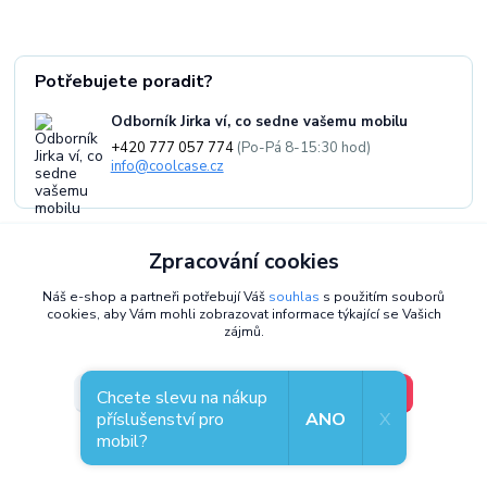
Potřebujete poradit?
Odborník Jirka ví, co sedne vašemu mobilu
+420 777 057 774
(Po-Pá 8-15:30 hod)
info@coolcase.cz
Zpracování cookies
Coolcase - Pouzdra, obaly a kryty, kterým
Náš e-shop a partneři potřebují Váš
souhlas
s použitím souborů
cookies, aby Vám mohli zobrazovat informace týkající se Vašich
věříme
zájmů.
Jsme
Jirka a Pavel
- už přes
10 let
vybíráme ty nejlepší pouzdra,
obaly a kryty pro vaše telefony.
Pečlivě volíme příslušenství pro
V pořádku, jdu si vybrat
Nastavení
Chcete slevu na nákup
mobily
, které spojuje
styl, odolnost a praktičnost
. Jsme
příslušenství pro
ANO
X
exkluzivní distributor Mobiwear v Česku
a kromě e-shopu máme i
mobil?
Souhlas můžete odmítnout
zde
.
kamennou prodejnu v Plzni
, kde si můžete kryty prohlédnout.
Každý zákazník je u nás na prvním místě -
vážíme si vaší důvěry
.