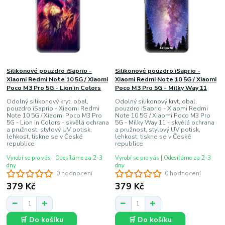
Silikonové pouzdro iSaprio -
Silikonové pouzdro iSaprio -
Xiaomi Redmi Note 10 5G / Xiaomi
Xiaomi Redmi Note 10 5G / Xiaomi
Poco M3 Pro 5G - Lion in Colors
Poco M3 Pro 5G - Milky Way 11
Odolný silikonový kryt, obal,
Odolný silikonový kryt, obal,
pouzdro iSaprio - Xiaomi Redmi
pouzdro iSaprio - Xiaomi Redmi
Note 10 5G / Xiaomi Poco M3 Pro
Note 10 5G / Xiaomi Poco M3 Pro
5G - Lion in Colors - skvělá ochrana
5G - Milky Way 11 - skvělá ochrana
a pružnost, stylový UV potisk,
a pružnost, stylový UV potisk,
lehkost, tiskne se v České
lehkost, tiskne se v České
republice
republice
Vyrobí se pro vás | Odesíláme za 2-3
Vyrobí se pro vás | Odesíláme za 2-3
dny
dny
0 hodnocení
0 hodnocení
379 Kč
379 Kč
🛒 Do košíku
🛒 Do košíku