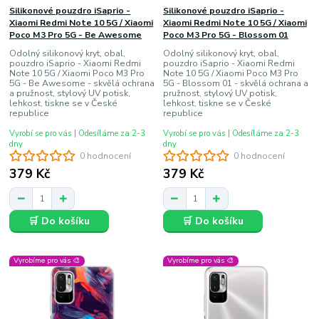
Silikonové pouzdro iSaprio -
Silikonové pouzdro iSaprio -
Xiaomi Redmi Note 10 5G / Xiaomi
Xiaomi Redmi Note 10 5G / Xiaomi
Poco M3 Pro 5G - Be Awesome
Poco M3 Pro 5G - Blossom 01
Odolný silikonový kryt, obal,
Odolný silikonový kryt, obal,
pouzdro iSaprio - Xiaomi Redmi
pouzdro iSaprio - Xiaomi Redmi
Note 10 5G / Xiaomi Poco M3 Pro
Note 10 5G / Xiaomi Poco M3 Pro
5G - Be Awesome - skvělá ochrana
5G - Blossom 01 - skvělá ochrana a
a pružnost, stylový UV potisk,
pružnost, stylový UV potisk,
lehkost, tiskne se v České
lehkost, tiskne se v České
republice
republice
Vyrobí se pro vás | Odesíláme za 2-3
Vyrobí se pro vás | Odesíláme za 2-3
dny
dny
0 hodnocení
0 hodnocení
379 Kč
379 Kč
🛒 Do košíku
🛒 Do košíku
Vyrobíme pro vás 🎨
Vyrobíme pro vás 🎨