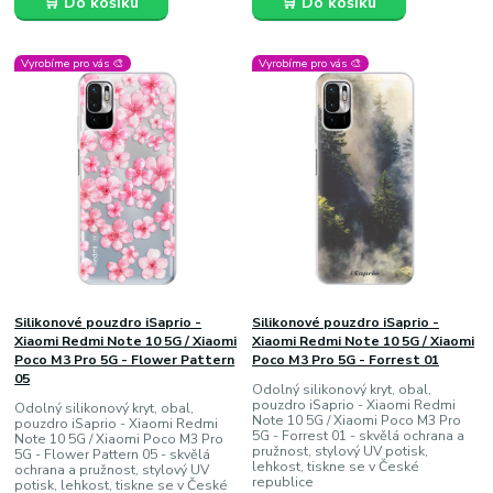
🛒 Do košíku
🛒 Do košíku
Vyrobíme pro vás 🎨
Vyrobíme pro vás 🎨
Silikonové pouzdro iSaprio -
Silikonové pouzdro iSaprio -
Xiaomi Redmi Note 10 5G / Xiaomi
Xiaomi Redmi Note 10 5G / Xiaomi
Poco M3 Pro 5G - Flower Pattern
Poco M3 Pro 5G - Forrest 01
05
Odolný silikonový kryt, obal,
pouzdro iSaprio - Xiaomi Redmi
Odolný silikonový kryt, obal,
Note 10 5G / Xiaomi Poco M3 Pro
pouzdro iSaprio - Xiaomi Redmi
5G - Forrest 01 - skvělá ochrana a
Note 10 5G / Xiaomi Poco M3 Pro
pružnost, stylový UV potisk,
5G - Flower Pattern 05 - skvělá
lehkost, tiskne se v České
ochrana a pružnost, stylový UV
republice
potisk, lehkost, tiskne se v České