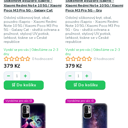
Silikonové pouzdro iSaprio -
Silikonové pouzdro iSaprio -
Xiaomi Redmi Note 10 5G / Xiaomi
Xiaomi Redmi Note 10 5G / Xiaomi
Poco M3 Pro 5G - Galaxy Cat
Poco M3 Pro 5G - Gru
Odolný silikonový kryt, obal,
Odolný silikonový kryt, obal,
pouzdro iSaprio - Xiaomi Redmi
pouzdro iSaprio - Xiaomi Redmi
Note 10 5G / Xiaomi Poco M3 Pro
Note 10 5G / Xiaomi Poco M3 Pro
5G - Galaxy Cat - skvělá ochrana a
5G - Gru - skvělá ochrana a
pružnost, stylový UV potisk,
pružnost, stylový UV potisk,
lehkost, tiskne se v České
lehkost, tiskne se v České
republice
republice
Vyrobí se pro vás | Odesíláme za 2-3
Vyrobí se pro vás | Odesíláme za 2-3
dny
dny
0 hodnocení
0 hodnocení
379 Kč
379 Kč
🛒 Do košíku
🛒 Do košíku
Vyrobíme pro vás 🎨
Vyrobíme pro vás 🎨