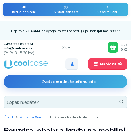
🚚
📦
📍
Rychlé doručení
77 000+ skladem
Odběr v Plzni
Doprava
ZDARMA
na výdejní místo i do boxu již při nákupu nad 899 Kč
+420 777 057 774
0
ks
CZK
info@coolcase.cz
0 Kč
(Po-Pá 8-15:30 hod)
Nabídka 📲
Zvolte model telefonu zde
Úvod
Pouzdra Xiaomi
Xiaomi Redmi Note 10 5G
Pouzdra, obaly a kryty na mobilní