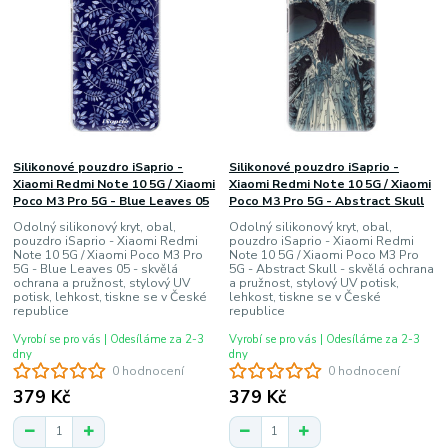
Silikonové pouzdro iSaprio -
Silikonové pouzdro iSaprio -
Xiaomi Redmi Note 10 5G / Xiaomi
Xiaomi Redmi Note 10 5G / Xiaomi
Poco M3 Pro 5G - Blue Leaves 05
Poco M3 Pro 5G - Abstract Skull
Odolný silikonový kryt, obal,
Odolný silikonový kryt, obal,
pouzdro iSaprio - Xiaomi Redmi
pouzdro iSaprio - Xiaomi Redmi
Note 10 5G / Xiaomi Poco M3 Pro
Note 10 5G / Xiaomi Poco M3 Pro
5G - Blue Leaves 05 - skvělá
5G - Abstract Skull - skvělá ochrana
ochrana a pružnost, stylový UV
a pružnost, stylový UV potisk,
potisk, lehkost, tiskne se v České
lehkost, tiskne se v České
republice
republice
Vyrobí se pro vás | Odesíláme za 2-3
Vyrobí se pro vás | Odesíláme za 2-3
dny
dny
0 hodnocení
0 hodnocení
379 Kč
379 Kč