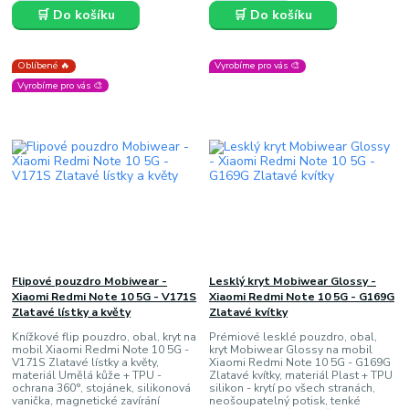
🛒 Do košíku
🛒 Do košíku
Oblíbené 🔥
Vyrobíme pro vás 🎨
Vyrobíme pro vás 🎨
Flipové pouzdro Mobiwear -
Lesklý kryt Mobiwear Glossy -
Xiaomi Redmi Note 10 5G - V171S
Xiaomi Redmi Note 10 5G - G169G
Zlatavé lístky a květy
Zlatavé kvítky
Knížkové flip pouzdro, obal, kryt na
Prémiové lesklé pouzdro, obal,
mobil Xiaomi Redmi Note 10 5G -
kryt Mobiwear Glossy na mobil
V171S Zlatavé lístky a květy,
Xiaomi Redmi Note 10 5G - G169G
materiál Umělá kůže + TPU -
Zlatavé kvítky, materiál Plast + TPU
ochrana 360°, stojánek, silikonová
silikon - krytí po všech stranách,
vanička, magnetické zavírání
neošoupatelný potisk, tenké