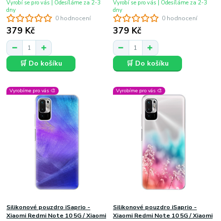
Vyrobí se pro vás | Odesíláme za 2-3
Vyrobí se pro vás | Odesíláme za 2-3
dny
dny
0 hodnocení
0 hodnocení
379 Kč
379 Kč
🛒 Do košíku
🛒 Do košíku
Vyrobíme pro vás 🎨
Vyrobíme pro vás 🎨
Silikonové pouzdro iSaprio -
Silikonové pouzdro iSaprio -
Xiaomi Redmi Note 10 5G / Xiaomi
Xiaomi Redmi Note 10 5G / Xiaomi