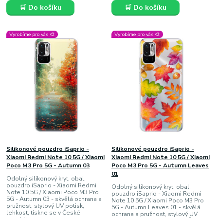
🛒 Do košíku
🛒 Do košíku
Vyrobíme pro vás 🎨
Vyrobíme pro vás 🎨
Silikonové pouzdro iSaprio -
Silikonové pouzdro iSaprio -
Xiaomi Redmi Note 10 5G / Xiaomi
Xiaomi Redmi Note 10 5G / Xiaomi
Poco M3 Pro 5G - Autumn 03
Poco M3 Pro 5G - Autumn Leaves
01
Odolný silikonový kryt, obal,
pouzdro iSaprio - Xiaomi Redmi
Odolný silikonový kryt, obal,
Note 10 5G / Xiaomi Poco M3 Pro
pouzdro iSaprio - Xiaomi Redmi
5G - Autumn 03 - skvělá ochrana a
Note 10 5G / Xiaomi Poco M3 Pro
pružnost, stylový UV potisk,
5G - Autumn Leaves 01 - skvělá
lehkost, tiskne se v České
ochrana a pružnost, stylový UV