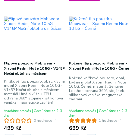
Flipové pouzdro Mobiwear -
Kožené flip pouzdro Mobiwear -
Xiaomi Redmi Note 10 5G - V145P
Xiaomi Redmi Note 10 5G - Černé
Noční obloha s měsícem
Kožené knížkové pouzdro, obal,
Knížkové flip pouzdro, obal, kryt na
kryt na mobil Xiaomi Redmi Note
mobil Xiaomi Redmi Note 10 5G -
10 5G, Černé, materiál Genuine
V145P Noční obloha s měsícem,
Leather, ochrana 360°, stojánek,
materiál Umělá kůže + TPU -
silikonová vanička, magnetické
ochrana 360°, stojánek, silikonová
zavírání
vanička, magnetické zavírání
Vyrobíme pro vás | Odesíláme za 2-3
Vyrobíme pro vás | Odesíláme za 2-3
dny
dny
0 hodnocení
1 hodnocení
499 Kč
699 Kč