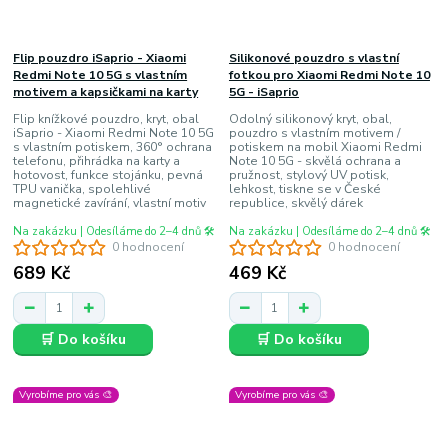
Flip pouzdro iSaprio - Xiaomi
Silikonové pouzdro s vlastní
Redmi Note 10 5G s vlastním
fotkou pro Xiaomi Redmi Note 10
motivem a kapsičkami na karty
5G - iSaprio
Flip knížkové pouzdro, kryt, obal
Odolný silikonový kryt, obal,
iSaprio - Xiaomi Redmi Note 10 5G
pouzdro s vlastním motivem /
s vlastním potiskem, 360° ochrana
potiskem na mobil Xiaomi Redmi
telefonu, přihrádka na karty a
Note 10 5G - skvělá ochrana a
hotovost, funkce stojánku, pevná
pružnost, stylový UV potisk,
TPU vanička, spolehlivé
lehkost, tiskne se v České
magnetické zavírání, vlastní motiv
republice, skvělý dárek
Na zakázku | Odesíláme do 2–4 dnů 🛠️
Na zakázku | Odesíláme do 2–4 dnů 🛠️
0 hodnocení
0 hodnocení
689 Kč
469 Kč
🛒 Do košíku
🛒 Do košíku
Vyrobíme pro vás 🎨
Vyrobíme pro vás 🎨