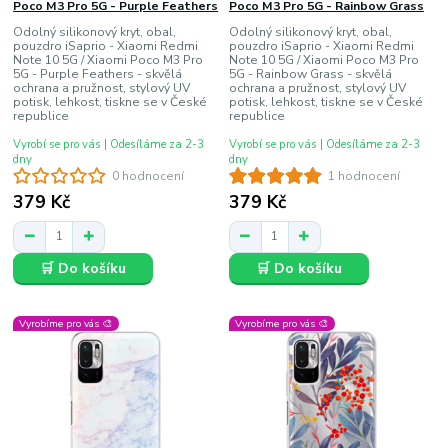
Poco M3 Pro 5G - Purple Feathers
Poco M3 Pro 5G - Rainbow Grass
Odolný silikonový kryt, obal,
Odolný silikonový kryt, obal,
pouzdro iSaprio - Xiaomi Redmi
pouzdro iSaprio - Xiaomi Redmi
Note 10 5G / Xiaomi Poco M3 Pro
Note 10 5G / Xiaomi Poco M3 Pro
5G - Purple Feathers - skvělá
5G - Rainbow Grass - skvělá
ochrana a pružnost, stylový UV
ochrana a pružnost, stylový UV
potisk, lehkost, tiskne se v České
potisk, lehkost, tiskne se v České
republice
republice
Vyrobí se pro vás | Odesíláme za 2-3
Vyrobí se pro vás | Odesíláme za 2-3
dny
dny
0 hodnocení
1 hodnocení
379 Kč
379 Kč
🛒 Do košíku
🛒 Do košíku
Vyrobíme pro vás 🎨
Vyrobíme pro vás 🎨