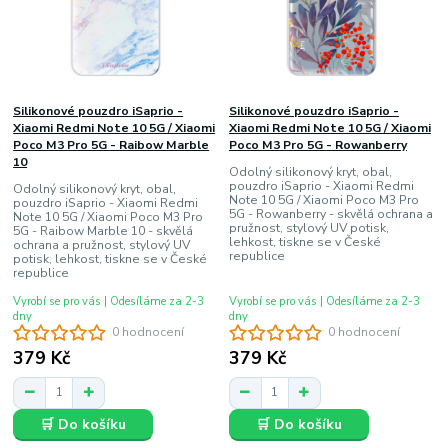
Silikonové pouzdro iSaprio -
Silikonové pouzdro iSaprio -
Xiaomi Redmi Note 10 5G / Xiaomi
Xiaomi Redmi Note 10 5G / Xiaomi
Poco M3 Pro 5G - Raibow Marble
Poco M3 Pro 5G - Rowanberry
10
Odolný silikonový kryt, obal,
pouzdro iSaprio - Xiaomi Redmi
Odolný silikonový kryt, obal,
Note 10 5G / Xiaomi Poco M3 Pro
pouzdro iSaprio - Xiaomi Redmi
5G - Rowanberry - skvělá ochrana a
Note 10 5G / Xiaomi Poco M3 Pro
pružnost, stylový UV potisk,
5G - Raibow Marble 10 - skvělá
lehkost, tiskne se v České
ochrana a pružnost, stylový UV
republice
potisk, lehkost, tiskne se v České
republice
Vyrobí se pro vás | Odesíláme za 2-3
Vyrobí se pro vás | Odesíláme za 2-3
dny
dny
0 hodnocení
0 hodnocení
379 Kč
379 Kč
🛒 Do košíku
🛒 Do košíku