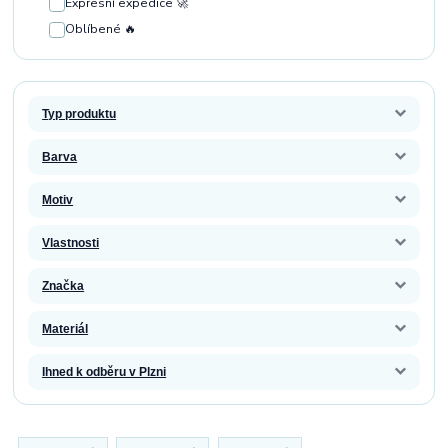
Expresní expedice 🚀
Oblíbené 🔥
Typ produktu
Barva
Motiv
Vlastnosti
Značka
Materiál
Ihned k odběru v Plzni