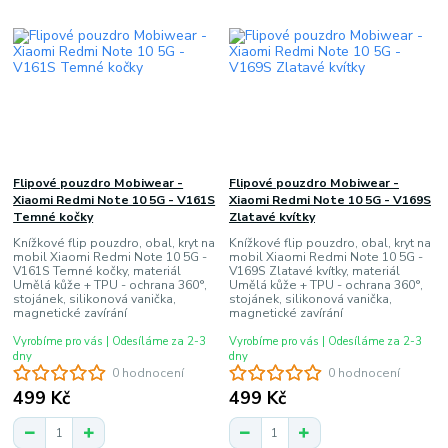
Flipové pouzdro Mobiwear -
Flipové pouzdro Mobiwear -
Xiaomi Redmi Note 10 5G - V161S
Xiaomi Redmi Note 10 5G - V169S
Temné kočky
Zlatavé kvítky
Knížkové flip pouzdro, obal, kryt na
Knížkové flip pouzdro, obal, kryt na
mobil Xiaomi Redmi Note 10 5G -
mobil Xiaomi Redmi Note 10 5G -
V161S Temné kočky, materiál
V169S Zlatavé kvítky, materiál
Umělá kůže + TPU - ochrana 360°,
Umělá kůže + TPU - ochrana 360°,
stojánek, silikonová vanička,
stojánek, silikonová vanička,
magnetické zavírání
magnetické zavírání
Vyrobíme pro vás | Odesíláme za 2-3
Vyrobíme pro vás | Odesíláme za 2-3
dny
dny
0 hodnocení
0 hodnocení
499 Kč
499 Kč