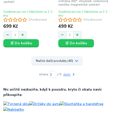
ochrana 360°, stojánek, silikonová
zavírání
vanička, magnetické zavírání
Vyrobíme pro vás | Odesíláme za 2-3
Vyrobíme pro vás | Odesíláme za 2-3
dny
dny
0 hodnocení
0 hodnocení
699 Kč
499 Kč
🛒 Do košíku
🛒 Do košíku
Načíst další produkty (40)
strana
z 5
další
Nic určitě nezkazíte, když k pouzdru, krytu či obalu navíc
přikoupíte: