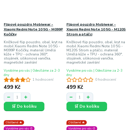
Flipové pouzdro Mobiwear -
Flipové pouzdro Mobiwear -
Xiaomi Redmi Note 10 5G - M099P
Xiaomi Redmi Note 10 5G - M120S
Kočičky
Strom a ptáčci
Knížkové flip pouzdro, obal, kryt na
Knížkové flip pouzdro, obal, kryt na
mobil Xiaomi Redmi Note 10 5G -
mobil Xiaomi Redmi Note 10 5G -
M099P Kočičky, materiál Umělá
M120S Strom a ptáčci, materiál
kůže + TPU - ochrana 360°,
Umělá kůže + TPU - ochrana 360°,
stojánek, silikonová vanička,
stojánek, silikonová vanička,
magnetické zavírání
magnetické zavírání
Vyrobíme pro vás | Odesíláme za 2-3
Vyrobíme pro vás | Odesíláme za 2-3
dny
dny
1 hodnocení
0 hodnocení
499 Kč
499 Kč
🛒 Do košíku
🛒 Do košíku
Oblíbené 🔥
Oblíbené 🔥
Vyrobíme pro vás 🎨
Vyrobíme pro vás 🎨