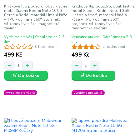
Knížkové flip pouzdro, obal, kryt na
Knížkové flip pouzdro, obal, kryt na
mobil Xiaomi Redmi Note 10 5G -
mobil Xiaomi Redmi Note 10 5G -
Černé a šedé, materiál Umělá kůže
Hnědé a šedé, materiál Umělá
+ TPU - ochrana 360°, stojánek,
kůže + TPU - ochrana 360°,
silikonová vanička, magnetické
stojánek, silikonová vanička,
zavírání
magnetické zavírání
Vyrobíme pro vás | Odesíláme za 2-3
Vyrobíme pro vás | Odesíláme za 2-3
dny
dny
0 hodnocení
2 hodnocení
499 Kč
499 Kč
🛒 Do košíku
🛒 Do košíku
Vyrobíme pro vás 🎨
Vyrobíme pro vás 🎨