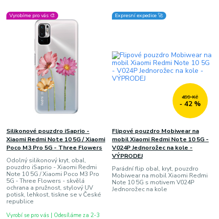
Vyrobíme pro vás 🎨
Expresní expedice 🚀
499 Kč
- 42 %
Silikonové pouzdro iSaprio -
Flipové pouzdro Mobiwear na
Xiaomi Redmi Note 10 5G / Xiaomi
mobil Xiaomi Redmi Note 10 5G -
Poco M3 Pro 5G - Three Flowers
V024P Jednorožec na kole -
VÝPRODEJ
Odolný silikonový kryt, obal,
pouzdro iSaprio - Xiaomi Redmi
Parádní flip obal, kryt, pouzdro
Note 10 5G / Xiaomi Poco M3 Pro
Mobiwear na mobil Xiaomi Redmi
5G - Three Flowers - skvělá
Note 10 5G s motivem V024P
ochrana a pružnost, stylový UV
Jednorožec na kole
potisk, lehkost, tiskne se v České
republice
Vyrobí se pro vás | Odesíláme za 2-3