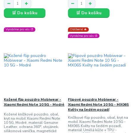
🛒 Do košíku
🛒 Do košíku
Vyrobíme pro vás 🎨
Oblíbené 🔥
Vyrobíme pro vás 🎨
Kožené flip pouzdro Mobiwear -
Flipové pouzdro Mobiwear -
Xiaomi Redmi Note 10 5G - Modré
Xiaomi Redmi Note 10 5G - MX06S
Květy na šedém pozadí
Kožené knížkové pouzdro, obal,
Knížkové flip pouzdro, obal, kryt na
kryt na mobil Xiaomi Redmi Note
mobil Xiaomi Redmi Note 10 5G -
10 5G, Modré, materiál Genuine
MX06S Květy na šedém pozadí,
Leather, ochrana 360°, stojánek,
materiál Umělá kůže + TPU -
silikonová vanička, magnetické