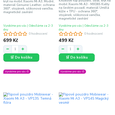
Knížkové flip pouzdro, obal, kryt na
kryt na mobil Xiaomi Mi A3, Modré,
mobil Xiaomi Mi A3 - MX06S Květy
materiál Genuine Leather, ochrana
na šedém pozadí, materiál Umělá
360°, stojánek, silikonová vanička,
kůže + TPU - ochrana 360°,
magnetické zavírání
stojánek, silikonová vanička,
magnetické zavírání
Vyrobíme pro vás | Odesíláme za 2-3
Vyrobíme pro vás | Odesíláme za 2-3
dny
dny
0 hodnocení
0 hodnocení
699 Kč
499 Kč
🛒 Do košíku
🛒 Do košíku
Vyrobíme pro vás 🎨
Vyrobíme pro vás 🎨