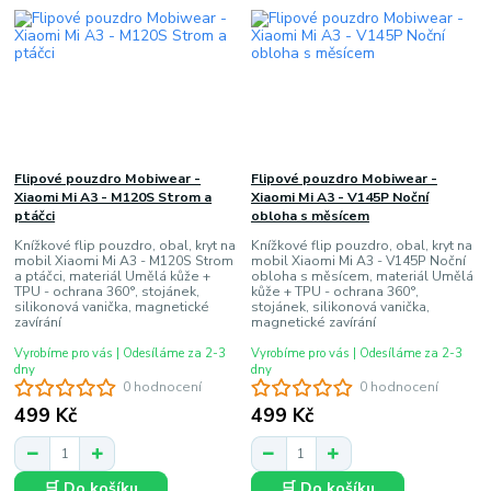
Flipové pouzdro Mobiwear -
Flipové pouzdro Mobiwear -
Xiaomi Mi A3 - M120S Strom a
Xiaomi Mi A3 - V145P Noční
ptáčci
obloha s měsícem
Knížkové flip pouzdro, obal, kryt na
Knížkové flip pouzdro, obal, kryt na
mobil Xiaomi Mi A3 - M120S Strom
mobil Xiaomi Mi A3 - V145P Noční
a ptáčci, materiál Umělá kůže +
obloha s měsícem, materiál Umělá
TPU - ochrana 360°, stojánek,
kůže + TPU - ochrana 360°,
silikonová vanička, magnetické
stojánek, silikonová vanička,
zavírání
magnetické zavírání
Vyrobíme pro vás | Odesíláme za 2-3
Vyrobíme pro vás | Odesíláme za 2-3
dny
dny
0 hodnocení
0 hodnocení
499 Kč
499 Kč
🛒 Do košíku
🛒 Do košíku