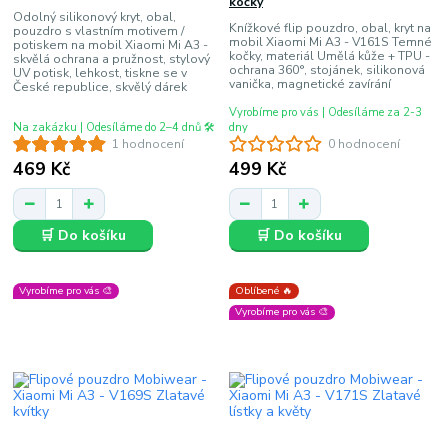
kočky
Odolný silikonový kryt, obal,
Knížkové flip pouzdro, obal, kryt na
pouzdro s vlastním motivem /
mobil Xiaomi Mi A3 - V161S Temné
potiskem na mobil Xiaomi Mi A3 -
kočky, materiál Umělá kůže + TPU -
skvělá ochrana a pružnost, stylový
ochrana 360°, stojánek, silikonová
UV potisk, lehkost, tiskne se v
vanička, magnetické zavírání
České republice, skvělý dárek
Vyrobíme pro vás | Odesíláme za 2-3
Na zakázku | Odesíláme do 2–4 dnů 🛠️
dny
1 hodnocení
0 hodnocení
469 Kč
499 Kč
🛒 Do košíku
🛒 Do košíku
Vyrobíme pro vás 🎨
Oblíbené 🔥
Vyrobíme pro vás 🎨