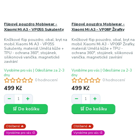
Flipové pouzdro Mobiwear -
Flipové pouzdro Mobiwear -
Xiaomi Mi A3 - VP05S Sukulenty
Xiaomi Mi A3 - VP06P Žirafky
Knížkové flip pouzdro, obal, kryt na
Knížkové flip pouzdro, obal, kryt na
mobil Xiaomi Mi A3 - VP05S
mobil Xiaomi Mi A3 - VP06P Žirafky,
Sukulenty, materiál Umělá kůže +
materiál Umělá kůže + TPU -
TPU - ochrana 360°, stojánek,
ochrana 360°, stojánek, silikonová
silikonová vanička, magnetické
vanička, magnetické zavírání
zavírání
Vyrobíme pro vás | Odesíláme za 2-3
Vyrobíme pro vás | Odesíláme za 2-3
dny
dny
0 hodnocení
0 hodnocení
499 Kč
499 Kč
🛒 Do košíku
🛒 Do košíku
Oblíbené 🔥
Oblíbené 🔥
Vyrobíme pro vás 🎨
Vyrobíme pro vás 🎨