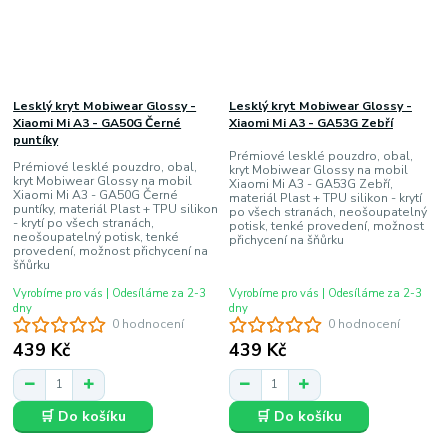
Lesklý kryt Mobiwear Glossy -
Lesklý kryt Mobiwear Glossy -
Xiaomi Mi A3 - GA50G Černé
Xiaomi Mi A3 - GA53G Zebří
puntíky
Prémiové lesklé pouzdro, obal,
Prémiové lesklé pouzdro, obal,
kryt Mobiwear Glossy na mobil
kryt Mobiwear Glossy na mobil
Xiaomi Mi A3 - GA53G Zebří,
Xiaomi Mi A3 - GA50G Černé
materiál Plast + TPU silikon - krytí
puntíky, materiál Plast + TPU silikon
po všech stranách, neošoupatelný
- krytí po všech stranách,
potisk, tenké provedení, možnost
neošoupatelný potisk, tenké
přichycení na šňůrku
provedení, možnost přichycení na
šňůrku
Vyrobíme pro vás | Odesíláme za 2-3
Vyrobíme pro vás | Odesíláme za 2-3
dny
dny
0 hodnocení
0 hodnocení
439 Kč
439 Kč
🛒 Do košíku
🛒 Do košíku