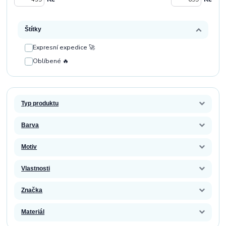
Štítky
Expresní expedice 🚀
Oblíbené 🔥
Typ produktu
Barva
Motiv
Vlastnosti
Značka
Materiál