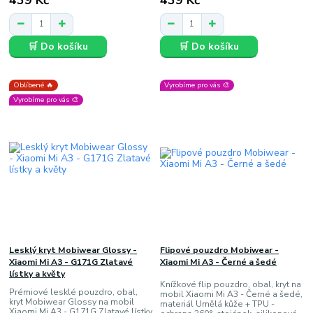
🛒 Do košíku
🛒 Do košíku
Oblíbené 🔥
Vyrobíme pro vás 🎨
Vyrobíme pro vás 🎨
Lesklý kryt Mobiwear Glossy -
Flipové pouzdro Mobiwear -
Xiaomi Mi A3 - G171G Zlatavé
Xiaomi Mi A3 - Černé a šedé
lístky a květy
Knížkové flip pouzdro, obal, kryt na
Prémiové lesklé pouzdro, obal,
mobil Xiaomi Mi A3 - Černé a šedé,
kryt Mobiwear Glossy na mobil
materiál Umělá kůže + TPU -
Xiaomi Mi A3 - G171G Zlatavé lístky