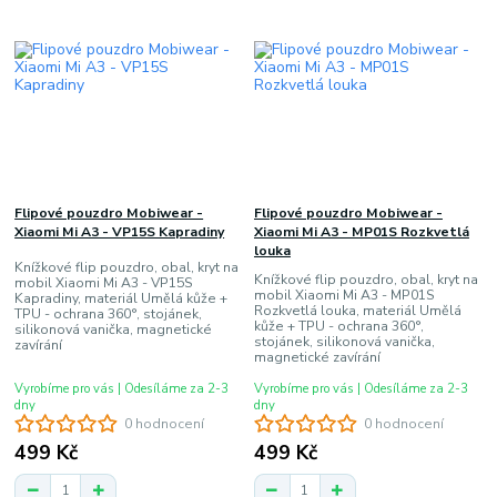
Flipové pouzdro Mobiwear -
Flipové pouzdro Mobiwear -
Xiaomi Mi A3 - VP15S Kapradiny
Xiaomi Mi A3 - MP01S Rozkvetlá
louka
Knížkové flip pouzdro, obal, kryt na
Knížkové flip pouzdro, obal, kryt na
mobil Xiaomi Mi A3 - VP15S
mobil Xiaomi Mi A3 - MP01S
Kapradiny, materiál Umělá kůže +
Rozkvetlá louka, materiál Umělá
TPU - ochrana 360°, stojánek,
kůže + TPU - ochrana 360°,
silikonová vanička, magnetické
stojánek, silikonová vanička,
zavírání
magnetické zavírání
Vyrobíme pro vás | Odesíláme za 2-3
Vyrobíme pro vás | Odesíláme za 2-3
dny
dny
0 hodnocení
0 hodnocení
499 Kč
499 Kč