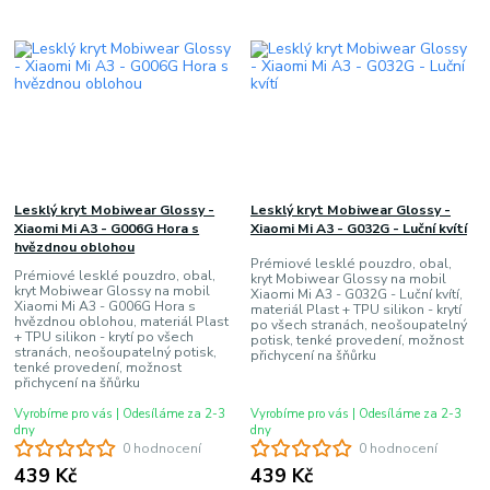
Lesklý kryt Mobiwear Glossy -
Lesklý kryt Mobiwear Glossy -
Xiaomi Mi A3 - G006G Hora s
Xiaomi Mi A3 - G032G - Luční kvítí
hvězdnou oblohou
Prémiové lesklé pouzdro, obal,
Prémiové lesklé pouzdro, obal,
kryt Mobiwear Glossy na mobil
kryt Mobiwear Glossy na mobil
Xiaomi Mi A3 - G032G - Luční kvítí,
Xiaomi Mi A3 - G006G Hora s
materiál Plast + TPU silikon - krytí
hvězdnou oblohou, materiál Plast
po všech stranách, neošoupatelný
+ TPU silikon - krytí po všech
potisk, tenké provedení, možnost
stranách, neošoupatelný potisk,
přichycení na šňůrku
tenké provedení, možnost
přichycení na šňůrku
Vyrobíme pro vás | Odesíláme za 2-3
Vyrobíme pro vás | Odesíláme za 2-3
dny
dny
0 hodnocení
0 hodnocení
439 Kč
439 Kč