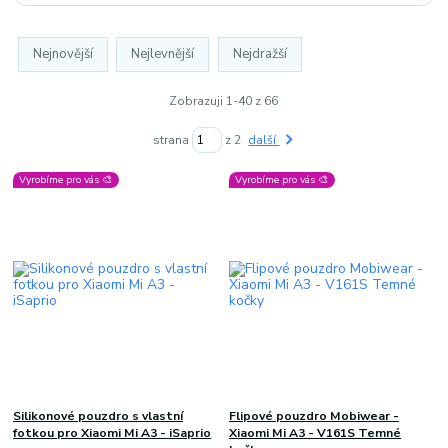
Nejnovější
Nejlevnější
Nejdražší
Zobrazuji 1-40 z 66
strana
z 2
další
Vyrobíme pro vás 🎨
Vyrobíme pro vás 🎨
Silikonové pouzdro s vlastní
Flipové pouzdro Mobiwear -
fotkou pro Xiaomi Mi A3 - iSaprio
Xiaomi Mi A3 - V161S Temné