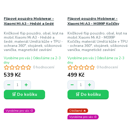
Flipové pouzdro Mobiwear -
Flipové pouzdro Mobiwear -
Xiaomi Mi A3 - Hnědé a šedé
Xiaomi Mi A3 - M099P Kočičky
Knížkové flip pouzdro, obal, kryt na
Knížkové flip pouzdro, obal, kryt na
mobil Xiaomi Mi A3 - Hnědé a
mobil Xiaomi Mi A3 - M099P
šedé, materiál Umělá kůže + TPU -
Kočičky, materiál Umělá kůže + TPU
ochrana 360°, stojánek, silikonová
- ochrana 360°, stojánek, silikonová
vanička, magnetické zavírání
vanička, magnetické zavírání
Vyrobíme pro vás | Odesíláme za 2-3
Vyrobíme pro vás | Odesíláme za 2-3
dny
dny
0 hodnocení
0 hodnocení
539 Kč
499 Kč
🛒 Do košíku
🛒 Do košíku
Vyrobíme pro vás 🎨
Oblíbené 🔥
Vyrobíme pro vás 🎨