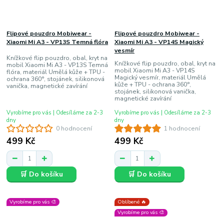
Flipové pouzdro Mobiwear -
Flipové pouzdro Mobiwear -
Xiaomi Mi A3 - VP13S Temná flóra
Xiaomi Mi A3 - VP14S Magický
vesmír
Knížkové flip pouzdro, obal, kryt na
Knížkové flip pouzdro, obal, kryt na
mobil Xiaomi Mi A3 - VP13S Temná
mobil Xiaomi Mi A3 - VP14S
flóra, materiál Umělá kůže + TPU -
Magický vesmír, materiál Umělá
ochrana 360°, stojánek, silikonová
kůže + TPU - ochrana 360°,
vanička, magnetické zavírání
stojánek, silikonová vanička,
magnetické zavírání
Vyrobíme pro vás | Odesíláme za 2-3
Vyrobíme pro vás | Odesíláme za 2-3
dny
dny
0 hodnocení
1 hodnocení
499 Kč
499 Kč
🛒 Do košíku
🛒 Do košíku
Vyrobíme pro vás 🎨
Oblíbené 🔥
Vyrobíme pro vás 🎨