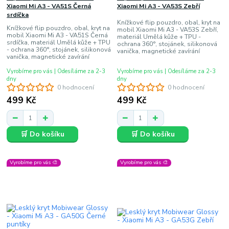
Xiaomi Mi A3 - VA51S Černá
Xiaomi Mi A3 - VA53S Zebří
srdíčka
Knížkové flip pouzdro, obal, kryt na
Knížkové flip pouzdro, obal, kryt na
mobil Xiaomi Mi A3 - VA53S Zebří,
mobil Xiaomi Mi A3 - VA51S Černá
materiál Umělá kůže + TPU -
srdíčka, materiál Umělá kůže + TPU
ochrana 360°, stojánek, silikonová
- ochrana 360°, stojánek, silikonová
vanička, magnetické zavírání
vanička, magnetické zavírání
Vyrobíme pro vás | Odesíláme za 2-3
Vyrobíme pro vás | Odesíláme za 2-3
dny
dny
0 hodnocení
0 hodnocení
499 Kč
499 Kč
🛒 Do košíku
🛒 Do košíku
Vyrobíme pro vás 🎨
Vyrobíme pro vás 🎨