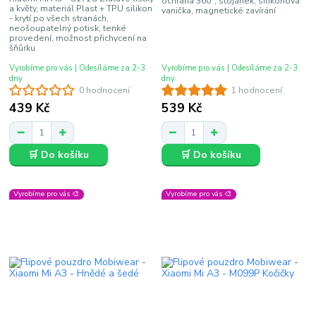
ochrana 360°, stojánek, silikonová
a květy, materiál Plast + TPU silikon
vanička, magnetické zavírání
- krytí po všech stranách,
neošoupatelný potisk, tenké
provedení, možnost přichycení na
šňůrku
Vyrobíme pro vás | Odesíláme za 2-3
Vyrobíme pro vás | Odesíláme za 2-3
dny
dny
0 hodnocení
1 hodnocení
439 Kč
539 Kč
🛒 Do košíku
🛒 Do košíku
Vyrobíme pro vás 🎨
Vyrobíme pro vás 🎨