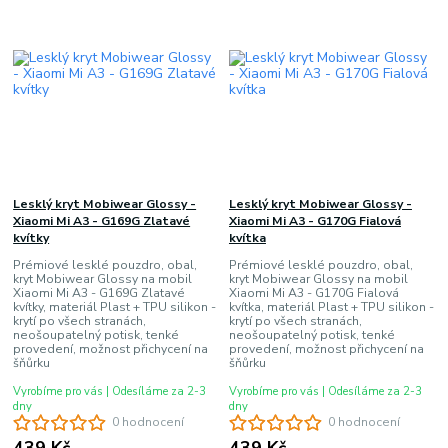
Lesklý kryt Mobiwear Glossy -
Lesklý kryt Mobiwear Glossy -
Xiaomi Mi A3 - G169G Zlatavé
Xiaomi Mi A3 - G170G Fialová
kvítky
kvítka
Prémiové lesklé pouzdro, obal,
Prémiové lesklé pouzdro, obal,
kryt Mobiwear Glossy na mobil
kryt Mobiwear Glossy na mobil
Xiaomi Mi A3 - G169G Zlatavé
Xiaomi Mi A3 - G170G Fialová
kvítky, materiál Plast + TPU silikon -
kvítka, materiál Plast + TPU silikon -
krytí po všech stranách,
krytí po všech stranách,
neošoupatelný potisk, tenké
neošoupatelný potisk, tenké
provedení, možnost přichycení na
provedení, možnost přichycení na
šňůrku
šňůrku
Vyrobíme pro vás | Odesíláme za 2-3
Vyrobíme pro vás | Odesíláme za 2-3
dny
dny
0 hodnocení
0 hodnocení
439 Kč
439 Kč