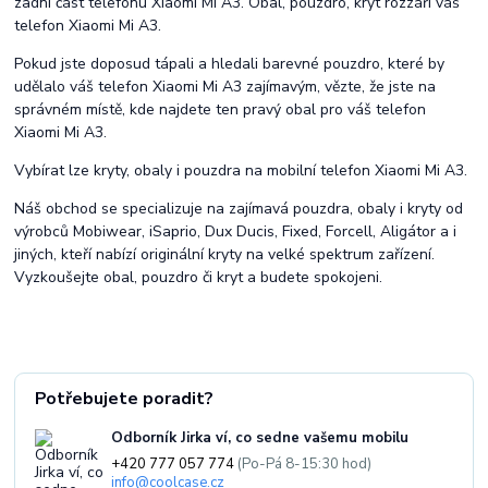
zadní část telefonu Xiaomi Mi A3. Obal, pouzdro, kryt rozzáří váš
telefon Xiaomi Mi A3.
Pokud jste doposud tápali a hledali barevné pouzdro, které by
udělalo váš telefon Xiaomi Mi A3 zajímavým, vězte, že jste na
správném místě, kde najdete ten pravý obal pro váš telefon
Xiaomi Mi A3.
Vybírat lze kryty, obaly i pouzdra na mobilní telefon Xiaomi Mi A3.
Náš obchod se specializuje na zajímavá pouzdra, obaly i kryty od
výrobců Mobiwear, iSaprio, Dux Ducis, Fixed, Forcell, Aligátor a i
jiných, kteří nabízí originální kryty na velké spektrum zařízení.
Vyzkoušejte obal, pouzdro či kryt a budete spokojeni.
Potřebujete poradit?
Odborník Jirka ví, co sedne vašemu mobilu
+420 777 057 774
(Po-Pá 8-15:30 hod)
info@coolcase.cz