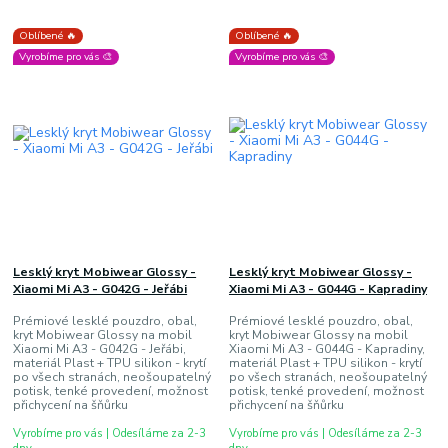
Oblíbené 🔥
Oblíbené 🔥
Vyrobíme pro vás 🎨
Vyrobíme pro vás 🎨
Lesklý kryt Mobiwear Glossy -
Lesklý kryt Mobiwear Glossy -
Xiaomi Mi A3 - G042G - Jeřábi
Xiaomi Mi A3 - G044G - Kapradiny
Prémiové lesklé pouzdro, obal,
Prémiové lesklé pouzdro, obal,
kryt Mobiwear Glossy na mobil
kryt Mobiwear Glossy na mobil
Xiaomi Mi A3 - G042G - Jeřábi,
Xiaomi Mi A3 - G044G - Kapradiny,
materiál Plast + TPU silikon - krytí
materiál Plast + TPU silikon - krytí
po všech stranách, neošoupatelný
po všech stranách, neošoupatelný
potisk, tenké provedení, možnost
potisk, tenké provedení, možnost
přichycení na šňůrku
přichycení na šňůrku
Vyrobíme pro vás | Odesíláme za 2-3
Vyrobíme pro vás | Odesíláme za 2-3