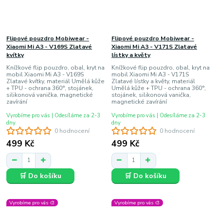
Flipové pouzdro Mobiwear -
Flipové pouzdro Mobiwear -
Xiaomi Mi A3 - V169S Zlatavé
Xiaomi Mi A3 - V171S Zlatavé
kvítky
lístky a květy
Knížkové flip pouzdro, obal, kryt na
Knížkové flip pouzdro, obal, kryt na
mobil Xiaomi Mi A3 - V169S
mobil Xiaomi Mi A3 - V171S
Zlatavé kvítky, materiál Umělá kůže
Zlatavé lístky a květy, materiál
+ TPU - ochrana 360°, stojánek,
Umělá kůže + TPU - ochrana 360°,
silikonová vanička, magnetické
stojánek, silikonová vanička,
zavírání
magnetické zavírání
Vyrobíme pro vás | Odesíláme za 2-3
Vyrobíme pro vás | Odesíláme za 2-3
dny
dny
0 hodnocení
0 hodnocení
499 Kč
499 Kč
🛒 Do košíku
🛒 Do košíku
Vyrobíme pro vás 🎨
Vyrobíme pro vás 🎨