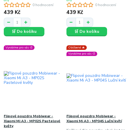
dny
dny
0 hodnocení
0 hodnocení
439 Kč
439 Kč
🛒 Do košíku
🛒 Do košíku
Vyrobíme pro vás 🎨
Oblíbené 🔥
Vyrobíme pro vás 🎨
Flipové pouzdro Mobiwear -
Flipové pouzdro Mobiwear -
Xiaomi Mi A3 - MP02S Pastelové
Xiaomi Mi A3 - MP04S Luční kvítí
květy