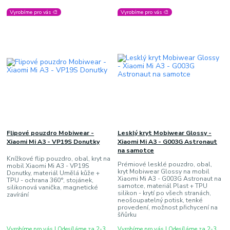
Vyrobíme pro vás 🎨
Vyrobíme pro vás 🎨
Flipové pouzdro Mobiwear -
Lesklý kryt Mobiwear Glossy -
Xiaomi Mi A3 - VP19S Donutky
Xiaomi Mi A3 - G003G Astronaut
na samotce
Knížkové flip pouzdro, obal, kryt na
Prémiové lesklé pouzdro, obal,
mobil Xiaomi Mi A3 - VP19S
kryt Mobiwear Glossy na mobil
Donutky, materiál Umělá kůže +
Xiaomi Mi A3 - G003G Astronaut na
TPU - ochrana 360°, stojánek,
samotce, materiál Plast + TPU
silikonová vanička, magnetické
silikon - krytí po všech stranách,
zavírání
neošoupatelný potisk, tenké
provedení, možnost přichycení na
šňůrku
Vyrobíme pro vás | Odesíláme za 2-3
Vyrobíme pro vás | Odesíláme za 2-3