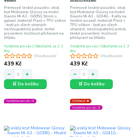
Prémiové lesklé pouzdro, obal,
Prémiové lesklé pouzdro, obal,
kryt Mobiwear Glossy na mobil
kryt Mobiwear Glossy na mobil
Xiaomi Mi A3 - G005G Strom s
Xiaomi Mi A3 - G034G - Květy na
galaxií, materiál Plast + TPU silikon
šedém pozadí, materiál Plast +
- krytí po všech stranách,
TPU silikon - krytí po všech
neošoupatelný potisk, tenké
stranách, neošoupatelný potisk,
provedení, možnost přichycení na
tenké provedení, možnost
šňůrku
přichycení na šňůrku
Vyrobíme pro vás | Odesíláme za 2-3
Vyrobíme pro vás | Odesíláme za 2-3
dny
dny
0 hodnocení
0 hodnocení
439 Kč
439 Kč
🛒 Do košíku
🛒 Do košíku
Vyrobíme pro vás 🎨
Oblíbené 🔥
Vyrobíme pro vás 🎨