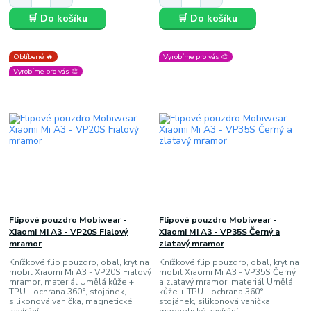
🛒 Do košíku
🛒 Do košíku
Oblíbené 🔥
Vyrobíme pro vás 🎨
Vyrobíme pro vás 🎨
Flipové pouzdro Mobiwear -
Flipové pouzdro Mobiwear -
Xiaomi Mi A3 - VP20S Fialový
Xiaomi Mi A3 - VP35S Černý a
mramor
zlatavý mramor
Knížkové flip pouzdro, obal, kryt na
Knížkové flip pouzdro, obal, kryt na
mobil Xiaomi Mi A3 - VP20S Fialový
mobil Xiaomi Mi A3 - VP35S Černý
mramor, materiál Umělá kůže +
a zlatavý mramor, materiál Umělá
TPU - ochrana 360°, stojánek,
kůže + TPU - ochrana 360°,
silikonová vanička, magnetické
stojánek, silikonová vanička,
zavírání
magnetické zavírání