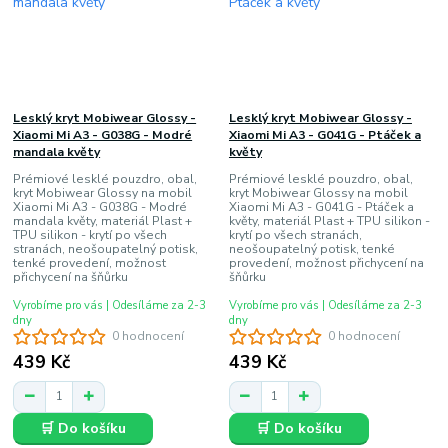
Lesklý kryt Mobiwear Glossy -
Lesklý kryt Mobiwear Glossy -
Xiaomi Mi A3 - G038G - Modré
Xiaomi Mi A3 - G041G - Ptáček a
mandala květy
květy
Prémiové lesklé pouzdro, obal,
Prémiové lesklé pouzdro, obal,
kryt Mobiwear Glossy na mobil
kryt Mobiwear Glossy na mobil
Xiaomi Mi A3 - G038G - Modré
Xiaomi Mi A3 - G041G - Ptáček a
mandala květy, materiál Plast +
květy, materiál Plast + TPU silikon -
TPU silikon - krytí po všech
krytí po všech stranách,
stranách, neošoupatelný potisk,
neošoupatelný potisk, tenké
tenké provedení, možnost
provedení, možnost přichycení na
přichycení na šňůrku
šňůrku
Vyrobíme pro vás | Odesíláme za 2-3
Vyrobíme pro vás | Odesíláme za 2-3
dny
dny
0 hodnocení
0 hodnocení
439 Kč
439 Kč
🛒 Do košíku
🛒 Do košíku