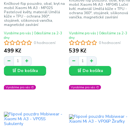
Knížkové flip pouzdro, obal, kryt na
Knížkové flip pouzdro, obal, kryt na
mobil Xiaomi Mi A3 - MP04S Luční
mobil Xiaomi Mi A3 - MP02S
kvítí, materiál Umělá kůže + TPU -
Pastelové květy, materiál Umělá
ochrana 360°, stojánek, silikonová
kůže + TPU - ochrana 360°,
vanička, magnetické zavírání
stojánek, silikonová vanička,
magnetické zavírání
Vyrobíme pro vás | Odesíláme za 2-3
Vyrobíme pro vás | Odesíláme za 2-3
dny
dny
0 hodnocení
0 hodnocení
499 Kč
539 Kč
🛒 Do košíku
🛒 Do košíku
Vyrobíme pro vás 🎨
Vyrobíme pro vás 🎨