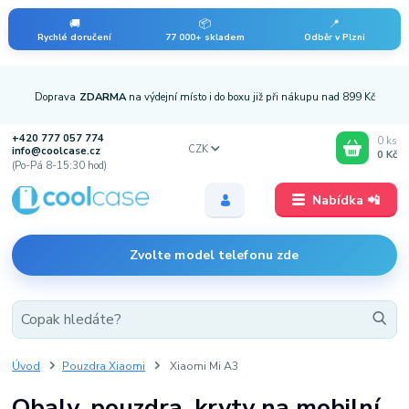
🚚
📦
📍
Rychlé doručení
77 000+ skladem
Odběr v Plzni
Doprava
ZDARMA
na výdejní místo i do boxu již při nákupu nad 899 Kč
+420 777 057 774
0
ks
CZK
info@coolcase.cz
0 Kč
(Po-Pá 8-15:30 hod)
Nabídka 📲
Zvolte model telefonu zde
Úvod
Pouzdra Xiaomi
Xiaomi Mi A3
Obaly, pouzdra, kryty na mobilní