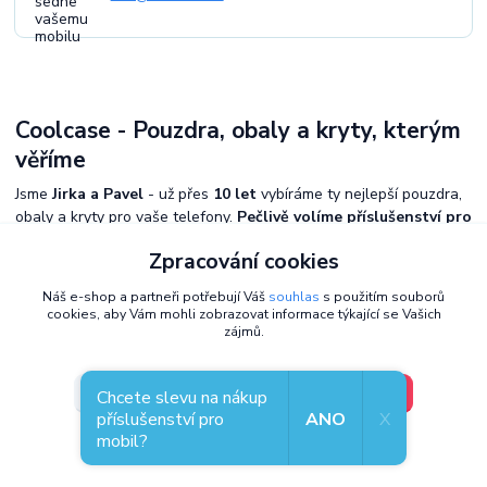
Coolcase - Pouzdra, obaly a kryty, kterým
věříme
Jsme
Jirka a Pavel
- už přes
10 let
vybíráme ty nejlepší pouzdra,
obaly a kryty pro vaše telefony.
Pečlivě volíme příslušenství pro
mobily
, které spojuje
styl, odolnost a praktičnost
. Jsme
Zpracování cookies
exkluzivní distributor Mobiwear v Česku
a kromě e-shopu máme i
kamennou prodejnu v Plzni
, kde si můžete kryty prohlédnout.
Náš e-shop a partneři potřebují Váš
souhlas
s použitím souborů
Každý zákazník je u nás na prvním místě -
vážíme si vaší důvěry
.
cookies, aby Vám mohli zobrazovat informace týkající se Vašich
zájmů.
V pořádku, jdu si vybrat
Nastavení
Chcete slevu na nákup
příslušenství pro
ANO
X
mobil?
Souhlas můžete odmítnout
zde
.