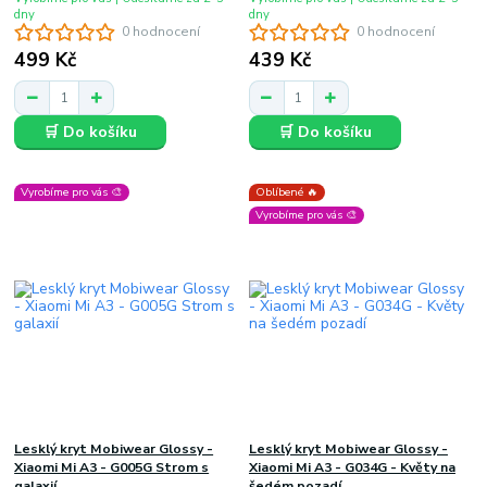
dny
dny
0 hodnocení
0 hodnocení
499 Kč
439 Kč
🛒 Do košíku
🛒 Do košíku
Vyrobíme pro vás 🎨
Oblíbené 🔥
Vyrobíme pro vás 🎨
Lesklý kryt Mobiwear Glossy -
Lesklý kryt Mobiwear Glossy -
Xiaomi Mi A3 - G005G Strom s
Xiaomi Mi A3 - G034G - Květy na
galaxií
šedém pozadí