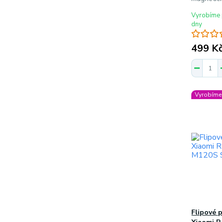
Vyrobíme 
dny
499 K
Vyrobíme 
Flipové 