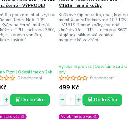
 na černé - VÝPRODEJ
V161S Temné kočky
é flip pouzdro, obal, kryt na
Knížkové flip pouzdro, obal, kryt na
Xiaomi Redmi Note 10S -
mobil Xiaomi Redmi Note 10 / 10S
Květy na černé, materiál
- V161S Temné kočky, materiál
kůže + TPU - ochrana 360°,
Umělá kůže + TPU - ochrana 360°,
k, silikonová vanička,
stojánek, silikonová vanička,
ické zavírání
magnetické zavírání
Vyrobíme pro vás | Odesíláme za 2-3
 v Plzni | Odesíláme do 24h
dny
0 hodnocení
0 hodnocení
Kč
499 Kč
🛒 Do košíku
🛒 Do košíku
me pro vás 🎨
Vyrobíme pro vás 🎨