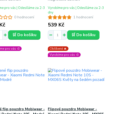
e pro vás | Odesíláme za 2-3
Vyrobíme pro vás | Odesíláme za 2-3
dny
0 hodnocení
1 hodnocení
Kč
539 Kč
🛒 Do košíku
🛒 Do košíku
me pro vás 🎨
Oblíbené 🔥
Vyrobíme pro vás 🎨
 flip pouzdro Mobiwear -
Flipové pouzdro Mobiwear -