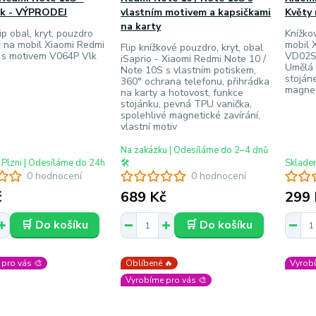
lk - VÝPRODEJ
vlastním motivem a kapsičkami
Květy
na karty
ip obal, kryt, pouzdro
Knížkov
 na mobil Xiaomi Redmi
mobil 
Flip knížkové pouzdro, kryt, obal
 s motivem V064P Vlk
VD02S 
iSaprio - Xiaomi Redmi Note 10 /
Umělá 
Note 10S s vlastním potiskem,
stojáne
360° ochrana telefonu, přihrádka
magnet
na karty a hotovost, funkce
stojánku, pevná TPU vanička,
spolehlivé magnetické zavírání,
vlastní motiv
Na zakázku | Odesíláme do 2–4 dnů
 Plzni | Odesíláme do 24h
🛠️
Skladem
0 hodnocení
0 hodnocení
č
689 Kč
299 
🛒 Do košíku
🛒 Do košíku
pro vás 🎨
Oblíbené 🔥
Vyrobí
Vyrobíme pro vás 🎨