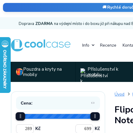
🚚
Rychlé doru
Doprava
ZDARMA
na výdejní místo i do boxu již při nákupu nad
Info
Recenze
Konta
Pouzdra a kryty na
Příslušenství k
mobily
mobilu
Úvod
Cena:
Flip
Not
Kč
Kč