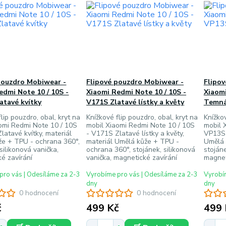
pouzdro Mobiwear -
Flipové pouzdro Mobiwear -
Flipo
edmi Note 10 / 10S -
Xiaomi Redmi Note 10 / 10S -
Xiaom
atavé kvítky
V171S Zlatavé lístky a květy
Temná
lip pouzdro, obal, kryt na
Knížkové flip pouzdro, obal, kryt na
Knížkov
omi Redmi Note 10 / 10S
mobil Xiaomi Redmi Note 10 / 10S
mobil 
latavé kvítky, materiál
- V171S Zlatavé lístky a květy,
VP13S 
že + TPU - ochrana 360°,
materiál Umělá kůže + TPU -
Umělá 
silikonová vanička,
ochrana 360°, stojánek, silikonová
stojáne
é zavírání
vanička, magnetické zavírání
magnet
pro vás | Odesíláme za 2-3
Vyrobíme pro vás | Odesíláme za 2-3
Vyrobím
dny
dny
0 hodnocení
0 hodnocení
č
499 Kč
499 