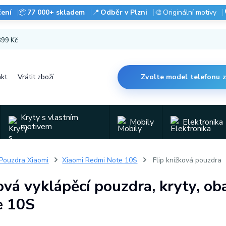
čení
📦
77 000+ skladem
📍
Odběr v Plzni
🎨
Originální motivy
 899 Kč
kt
Vrátit zboží
Zvolte model telefonu 
Kryty s vlastním
Mobily
Elektronika
motivem
Pouzdra Xiaomi
Xiaomi Redmi Note 10S
Flip knížková pouzdra
ová vyklápěcí pouzdra, kryty, o
e 10S