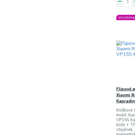
Vyrobíme 
Flipové 
Xiaomi R
Kapradin
Knížkové f
mobil Xia
VP15S Ka
kůže + TP
stojánek, 
magnetick