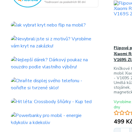
Flipové 
Xiaomi R
V169S Zl
Knížkové f
mobil Xia
- V169S Z
Umělá ků
stojánek, 
magnetick
Vyrobíme 
dny
499 K