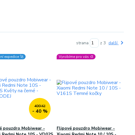
strana
z 3
další
ní expedice 🚀
Vyrobíme pro vás 🎨
499 Kč
- 40 %
vé pouzdro Mobiwear -
Flipové pouzdro Mobiwear -
i Redmi Note 10S - VD02S
Xiaomi Redmi Note 10 / 10S -