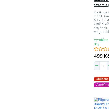
Xiaomi R
Strom a 
Knížkové f
mobil Xia
M120S Str
Umělá ků
stojánek, 
magnetick
Vyrobíme 
dny
499 K
Oblíbené
Vyrobíme 