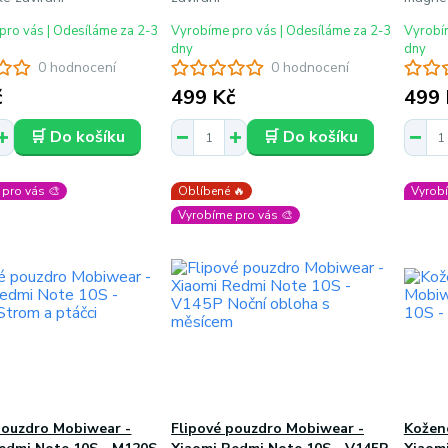
pro vás | Odesíláme za 2-3
Vyrobíme pro vás | Odesíláme za 2-3
Vyrobím
dny
dny
0 hodnocení
0 hodnocení
č
499 Kč
499 
🛒 Do košíku
🛒 Do košíku
pro vás 🎨
Oblíbené 🔥
Vyrobí
Vyrobíme pro vás 🎨
pouzdro Mobiwear -
Flipové pouzdro Mobiwear -
Kožené