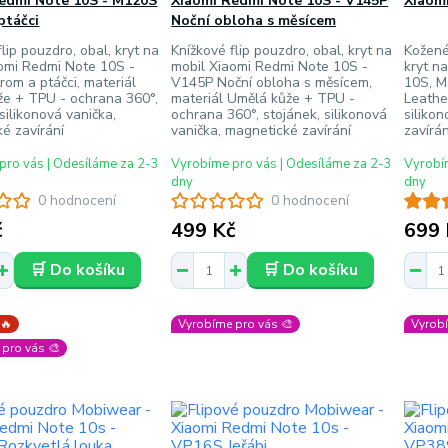
edmi Note 10S - M120S
Xiaomi Redmi Note 10S - V145P
Xiaom
ptáčci
Noční obloha s měsícem
lip pouzdro, obal, kryt na
Knížkové flip pouzdro, obal, kryt na
Kožené
omi Redmi Note 10S -
mobil Xiaomi Redmi Note 10S -
kryt n
om a ptáčci, materiál
V145P Noční obloha s měsícem,
10S, M
že + TPU - ochrana 360°,
materiál Umělá kůže + TPU -
Leathe
silikonová vanička,
ochrana 360°, stojánek, silikonová
siliko
é zavírání
vanička, magnetické zavírání
zavírán
pro vás | Odesíláme za 2-3
Vyrobíme pro vás | Odesíláme za 2-3
Vyrobím
dny
dny
0 hodnocení
0 hodnocení
č
499 Kč
699 
🛒 Do košíku
🛒 Do košíku
 🔥
Vyrobíme pro vás 🎨
Vyrobí
pro vás 🎨