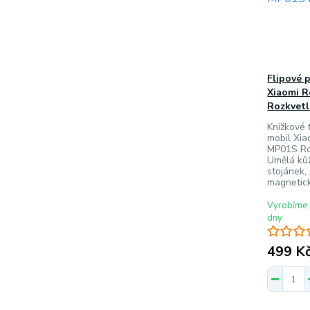
Flipové 
Xiaomi R
Rozkvetl
Knížkové f
mobil Xia
MP01S Roz
Umělá ků
stojánek, 
magnetick
Vyrobíme 
dny
499 K