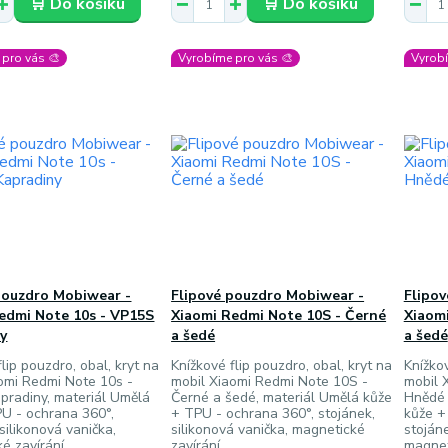
🛒 Do košíku
🛒 Do košíku
pro vás 🎨
Vyrobíme pro vás 🎨
Vyrobí
pouzdro Mobiwear -
Flipové pouzdro Mobiwear -
Flipo
edmi Note 10s - VP15S
Xiaomi Redmi Note 10S - Černé
Xiaom
y
a šedé
a šedé
lip pouzdro, obal, kryt na
Knížkové flip pouzdro, obal, kryt na
Knížkov
omi Redmi Note 10s -
mobil Xiaomi Redmi Note 10S -
mobil 
pradiny, materiál Umělá
Černé a šedé, materiál Umělá kůže
Hnědé 
U - ochrana 360°,
+ TPU - ochrana 360°, stojánek,
kůže +
silikonová vanička,
silikonová vanička, magnetické
stojáne
é zavírání
zavírání
magnet