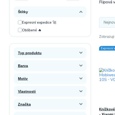
Flipová 
Štítky
Nejnov
Expresní expedice 🚀
Oblíbené 🔥
Zobrazuji
Expresní 
Typ produktu
Barva
Motiv
Vlastnosti
Značka
Knížkové
- Xiaomi