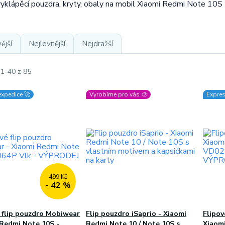
vyklápěcí pouzdra, kryty, obaly na mobil Xiaomi Redmi Note 10S
ější
Nejlevnější
Nejdražší
 1-40 z 85
expedice 🚀
Vyrobíme pro vás 🎨
Expres
499 Kč
- 42 %
 flip pouzdro Mobiwear
Flip pouzdro iSaprio - Xiaomi
Flipo
 Redmi Note 10S -
Redmi Note 10 / Note 10S s
Xiaom