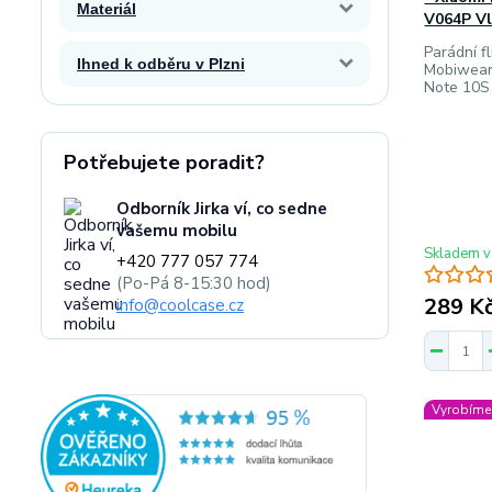
Materiál
V064P V
Parádní fl
Ihned k odběru v Plzni
Mobiwear
Note 10S
Potřebujete poradit?
Odborník Jirka ví, co sedne
vašemu mobilu
Skladem v
+420 777 057 774
(Po-Pá 8-15:30 hod)
289 K
info@coolcase.cz
Vyrobíme 