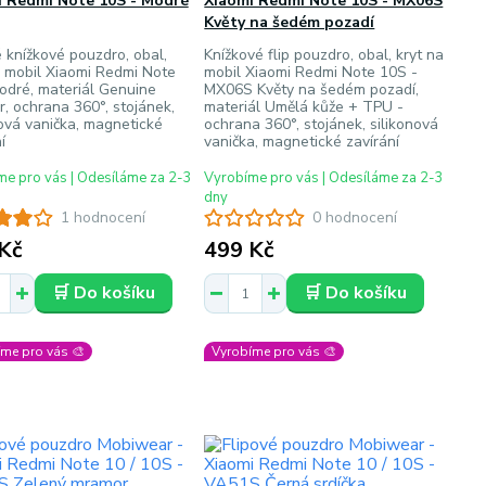
i Redmi Note 10S - Modré
Xiaomi Redmi Note 10S - MX06S
Květy na šedém pozadí
 knížkové pouzdro, obal,
Knížkové flip pouzdro, obal, kryt na
a mobil Xiaomi Redmi Note
mobil Xiaomi Redmi Note 10S -
odré, materiál Genuine
MX06S Květy na šedém pozadí,
r, ochrana 360°, stojánek,
materiál Umělá kůže + TPU -
nová vanička, magnetické
ochrana 360°, stojánek, silikonová
í
vanička, magnetické zavírání
e pro vás | Odesíláme za 2-3
Vyrobíme pro vás | Odesíláme za 2-3
dny
1 hodnocení
0 hodnocení
Kč
499 Kč
🛒 Do košíku
🛒 Do košíku
me pro vás 🎨
Vyrobíme pro vás 🎨