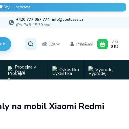
🛡️
Styl + ochrana
+420 777 057 774
info@coolcase.cz
(Po-Pá 8-15:30 hod)
0
ks
zde
CZK
Přihlášení
0 Kč
Prodejna v
Cyklistika
Výprodej
Plzni
baly na mobil Xiaomi Redmi