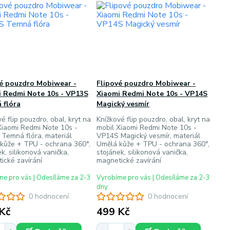
vé pouzdro Mobiwear -
Flipové pouzdro Mobiwear -
i Redmi Note 10s - VP13S
Xiaomi Redmi Note 10s - VP14S
 flóra
Magický vesmír
é flip pouzdro, obal, kryt na
Knížkové flip pouzdro, obal, kryt na
Xiaomi Redmi Note 10s -
mobil Xiaomi Redmi Note 10s -
Temná flóra, materiál
VP14S Magický vesmír, materiál
kůže + TPU - ochrana 360°,
Umělá kůže + TPU - ochrana 360°,
k, silikonová vanička,
stojánek, silikonová vanička,
ické zavírání
magnetické zavírání
e pro vás | Odesíláme za 2-3
Vyrobíme pro vás | Odesíláme za 2-3
dny
0 hodnocení
0 hodnocení
Kč
499 Kč