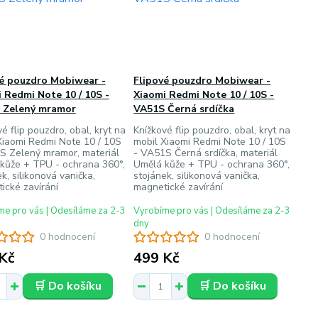
vé pouzdro Mobiwear -
Flipové pouzdro Mobiwear -
 Redmi Note 10 / 10S -
Xiaomi Redmi Note 10 / 10S -
 Zelený mramor
VA51S Černá srdíčka
é flip pouzdro, obal, kryt na
Knížkové flip pouzdro, obal, kryt na
Xiaomi Redmi Note 10 / 10S
mobil Xiaomi Redmi Note 10 / 10S
S Zelený mramor, materiál
- VA51S Černá srdíčka, materiál
kůže + TPU - ochrana 360°,
Umělá kůže + TPU - ochrana 360°,
k, silikonová vanička,
stojánek, silikonová vanička,
ické zavírání
magnetické zavírání
e pro vás | Odesíláme za 2-3
Vyrobíme pro vás | Odesíláme za 2-3
dny
0 hodnocení
0 hodnocení
Kč
499 Kč
🛒 Do košíku
🛒 Do košíku