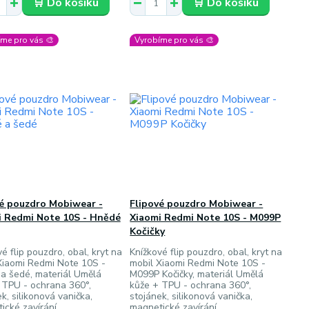
🛒 Do košíku
🛒 Do košíku
me pro vás 🎨
Vyrobíme pro vás 🎨
vé pouzdro Mobiwear -
Flipové pouzdro Mobiwear -
i Redmi Note 10S - Hnědé
Xiaomi Redmi Note 10S - M099P
Kočičky
é flip pouzdro, obal, kryt na
Knížkové flip pouzdro, obal, kryt na
Xiaomi Redmi Note 10S -
mobil Xiaomi Redmi Note 10S -
a šedé, materiál Umělá
M099P Kočičky, materiál Umělá
 TPU - ochrana 360°,
kůže + TPU - ochrana 360°,
k, silikonová vanička,
stojánek, silikonová vanička,
ické zavírání
magnetické zavírání