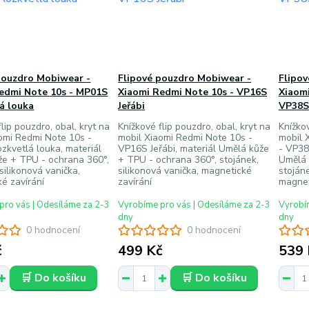
pouzdro Mobiwear -
Flipové pouzdro Mobiwear -
Flipo
edmi Note 10s - MP01S
Xiaomi Redmi Note 10s - VP16S
Xiaomi
á louka
Jeřábi
VP38S
lip pouzdro, obal, kryt na
Knížkové flip pouzdro, obal, kryt na
Knížkov
omi Redmi Note 10s -
mobil Xiaomi Redmi Note 10s -
mobil 
kvetlá louka, materiál
VP16S Jeřábi, materiál Umělá kůže
- VP38
že + TPU - ochrana 360°,
+ TPU - ochrana 360°, stojánek,
Umělá 
silikonová vanička,
silikonová vanička, magnetické
stojáne
é zavírání
zavírání
magnet
pro vás | Odesíláme za 2-3
Vyrobíme pro vás | Odesíláme za 2-3
Vyrobím
dny
dny
0 hodnocení
0 hodnocení
č
499 Kč
539 
🛒 Do košíku
🛒 Do košíku