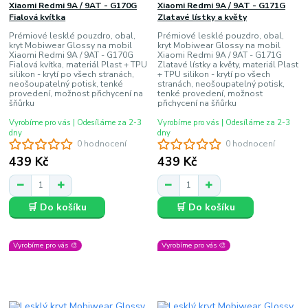
Xiaomi Redmi 9A / 9AT - G170G
Xiaomi Redmi 9A / 9AT - G171G
Fialová kvítka
Zlatavé lístky a květy
Prémiové lesklé pouzdro, obal,
Prémiové lesklé pouzdro, obal,
kryt Mobiwear Glossy na mobil
kryt Mobiwear Glossy na mobil
Xiaomi Redmi 9A / 9AT - G170G
Xiaomi Redmi 9A / 9AT - G171G
Fialová kvítka, materiál Plast + TPU
Zlatavé lístky a květy, materiál Plast
silikon - krytí po všech stranách,
+ TPU silikon - krytí po všech
neošoupatelný potisk, tenké
stranách, neošoupatelný potisk,
provedení, možnost přichycení na
tenké provedení, možnost
šňůrku
přichycení na šňůrku
Vyrobíme pro vás | Odesíláme za 2-3
Vyrobíme pro vás | Odesíláme za 2-3
dny
dny
0 hodnocení
0 hodnocení
439 Kč
439 Kč
🛒 Do košíku
🛒 Do košíku
Vyrobíme pro vás 🎨
Vyrobíme pro vás 🎨