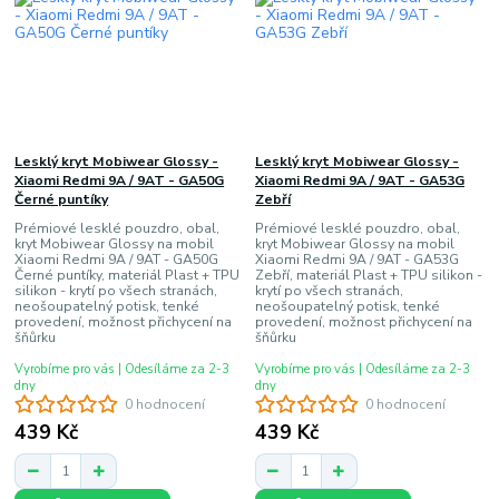
Lesklý kryt Mobiwear Glossy -
Lesklý kryt Mobiwear Glossy -
Xiaomi Redmi 9A / 9AT - GA50G
Xiaomi Redmi 9A / 9AT - GA53G
Černé puntíky
Zebří
Prémiové lesklé pouzdro, obal,
Prémiové lesklé pouzdro, obal,
kryt Mobiwear Glossy na mobil
kryt Mobiwear Glossy na mobil
Xiaomi Redmi 9A / 9AT - GA50G
Xiaomi Redmi 9A / 9AT - GA53G
Černé puntíky, materiál Plast + TPU
Zebří, materiál Plast + TPU silikon -
silikon - krytí po všech stranách,
krytí po všech stranách,
neošoupatelný potisk, tenké
neošoupatelný potisk, tenké
provedení, možnost přichycení na
provedení, možnost přichycení na
šňůrku
šňůrku
Vyrobíme pro vás | Odesíláme za 2-3
Vyrobíme pro vás | Odesíláme za 2-3
dny
dny
0 hodnocení
0 hodnocení
439 Kč
439 Kč