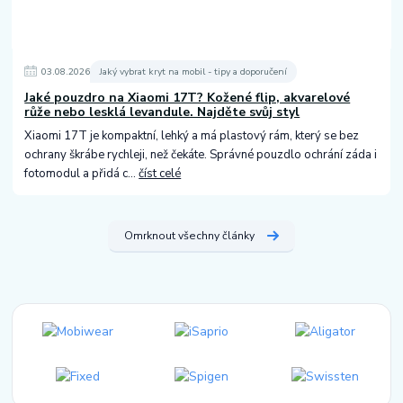
03
.
08
.
2026
Jaký vybrat kryt na mobil - tipy a doporučení
Jaké pouzdro na Xiaomi 17T? Kožené flip, akvarelové
růže nebo lesklá levandule. Najděte svůj styl
Xiaomi 17T je kompaktní, lehký a má plastový rám, který se bez
ochrany škrábe rychleji, než čekáte. Správné pouzdlo ochrání záda i
fotomodul a přidá c...
číst celé
Omrknout všechny články