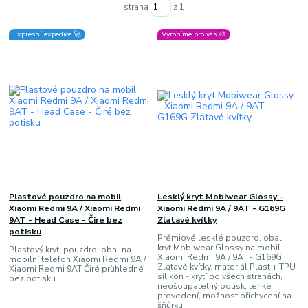
strana
z 1
Expresní expedice 🚀
Vyrobíme pro vás 🎨
Plastové pouzdro na mobil
Lesklý kryt Mobiwear Glossy -
Xiaomi Redmi 9A / Xiaomi Redmi
Xiaomi Redmi 9A / 9AT - G169G
9AT - Head Case - Čiré bez
Zlatavé kvítky
potisku
Prémiové lesklé pouzdro, obal,
kryt Mobiwear Glossy na mobil
Plastový kryt, pouzdro, obal na
Xiaomi Redmi 9A / 9AT - G169G
mobilní telefon Xiaomi Redmi 9A /
Zlatavé kvítky, materiál Plast + TPU
Xiaomi Redmi 9AT Čiré průhledné
silikon - krytí po všech stranách,
bez potisku
neošoupatelný potisk, tenké
provedení, možnost přichycení na
šňůrku