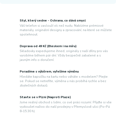
Styl, který sedne - Ochrana, co dává smysl
Váš telefon si zaslouží víc než nudu. Nabízíme prémiové
materiály, originální designy a zpracování, na které se můžete
spolehnout.
Doprava od 49 Kč (Bleskem i na míru)
Skladovky expedujeme ihned, originály z naší dílny pro vás
vyrobíme během pár dní. Vždy bezpečně zabalené a s
jasným info o doručení.
Poradíme s výběrem, vyřešíme výměnu
Hledáte kapsičku na kartu nebo váháte s modelem? Ptejte
se. Pokud se netrefíte, výměna u nás probíhá rychle a bez
zbytečných dotazů.
Stavte se v Plzni (Naproti Plaze)
Jsme reálný obchod s lidmi, co své práci rozumí. Přijďte si vše
vyzkoušet naživo do naší prodejny v Přemyslově ulici (Po–Pá
8–15:30 h).