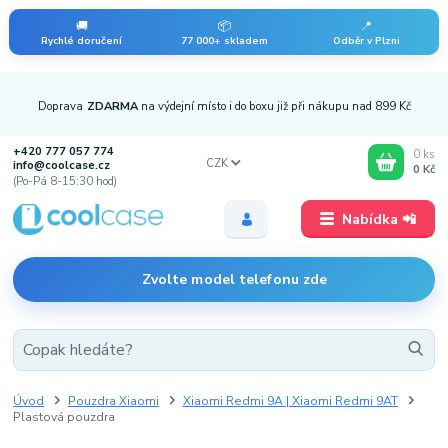
🚚
📦
📍
Rychlé doručení
77 000+ skladem
Odběr v Plzni
Doprava
ZDARMA
na výdejní místo i do boxu již při nákupu nad 899 Kč
+420 777 057 774
0
ks
CZK
info@coolcase.cz
0 Kč
(Po-Pá 8-15:30 hod)
Nabídka 📲
Zvolte model telefonu zde
Úvod
Pouzdra Xiaomi
Xiaomi Redmi 9A | Xiaomi Redmi 9AT
Plastová pouzdra