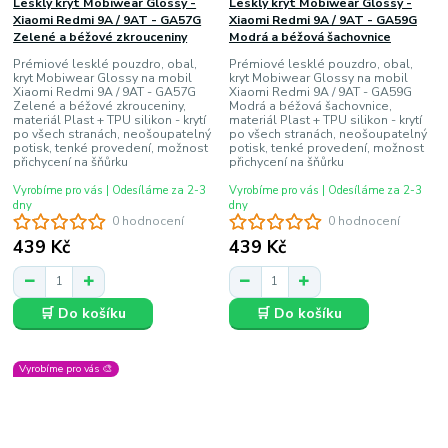
Lesklý kryt Mobiwear Glossy -
Lesklý kryt Mobiwear Glossy -
Xiaomi Redmi 9A / 9AT - GA57G
Xiaomi Redmi 9A / 9AT - GA59G
Zelené a béžové zkrouceniny
Modrá a béžová šachovnice
Prémiové lesklé pouzdro, obal,
Prémiové lesklé pouzdro, obal,
kryt Mobiwear Glossy na mobil
kryt Mobiwear Glossy na mobil
Xiaomi Redmi 9A / 9AT - GA57G
Xiaomi Redmi 9A / 9AT - GA59G
Zelené a béžové zkrouceniny,
Modrá a béžová šachovnice,
materiál Plast + TPU silikon - krytí
materiál Plast + TPU silikon - krytí
po všech stranách, neošoupatelný
po všech stranách, neošoupatelný
potisk, tenké provedení, možnost
potisk, tenké provedení, možnost
přichycení na šňůrku
přichycení na šňůrku
Vyrobíme pro vás | Odesíláme za 2-3
Vyrobíme pro vás | Odesíláme za 2-3
dny
dny
0 hodnocení
0 hodnocení
439 Kč
439 Kč
🛒 Do košíku
🛒 Do košíku
Vyrobíme pro vás 🎨