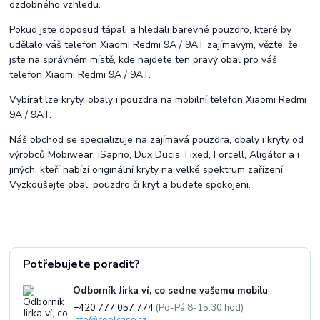
ozdobného vzhledu.
Pokud jste doposud tápali a hledali barevné pouzdro, které by
udělalo váš telefon Xiaomi Redmi 9A / 9AT zajímavým, vězte, že
jste na správném místě, kde najdete ten pravý obal pro váš
telefon Xiaomi Redmi 9A / 9AT.
Vybírat lze kryty, obaly i pouzdra na mobilní telefon Xiaomi Redmi
9A / 9AT.
Náš obchod se specializuje na zajímavá pouzdra, obaly i kryty od
výrobců Mobiwear, iSaprio, Dux Ducis, Fixed, Forcell, Aligátor a i
jiných, kteří nabízí originální kryty na velké spektrum zařízení.
Vyzkoušejte obal, pouzdro či kryt a budete spokojeni.
Potřebujete poradit?
Odborník Jirka ví, co sedne vašemu mobilu
+420 777 057 774
(Po-Pá 8-15:30 hod)
info@coolcase.cz