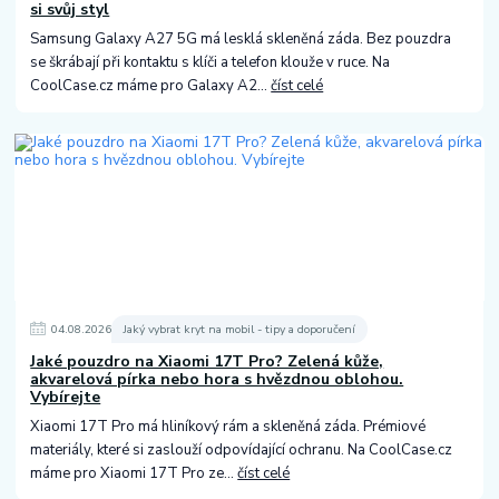
si svůj styl
Samsung Galaxy A27 5G má lesklá skleněná záda. Bez pouzdra
se škrábají při kontaktu s klíči a telefon klouže v ruce. Na
CoolCase.cz máme pro Galaxy A2...
číst celé
04
.
08
.
2026
Jaký vybrat kryt na mobil - tipy a doporučení
Jaké pouzdro na Xiaomi 17T Pro? Zelená kůže,
akvarelová pírka nebo hora s hvězdnou oblohou.
Vybírejte
Xiaomi 17T Pro má hliníkový rám a skleněná záda. Prémiové
materiály, které si zaslouží odpovídající ochranu. Na CoolCase.cz
máme pro Xiaomi 17T Pro ze...
číst celé