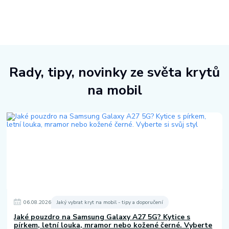
Rady, tipy, novinky ze světa krytů
na mobil
06
.
08
.
2026
Jaký vybrat kryt na mobil - tipy a doporučení
Jaké pouzdro na Samsung Galaxy A27 5G? Kytice s
pírkem, letní louka, mramor nebo kožené černé. Vyberte