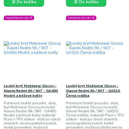
🛒 Do košíku
🛒 Do košíku
Vyrobíme pro vás 🎨
Vyrobíme pro vás 🎨
Lesklý kryt Mobiwear Glossy -
Lesklý kryt Mobiwear Glossy -
Xiaomi Redmi 9A / 9AT - GA40G
Xiaomi Redmi 9A / 9AT - GA51G
Modré a béžové květy
Černá srdíčka
Prémiové lesklé pouzdro, obal,
Prémiové lesklé pouzdro, obal,
kryt Mobiwear Glossy na mobil
kryt Mobiwear Glossy na mobil
Xiaomi Redmi 9A / 9AT - GA40G
Xiaomi Redmi 9A / 9AT - GA51G
Modré a béžové květy, materiál
Černá srdíčka, materiál Plast + TPU
Plast + TPU silikon - krytí po všech
silikon - krytí po všech stranách,
stranách, neošoupatelný potisk,
neošoupatelný potisk, tenké
tenké provedení, možnost
provedení, možnost přichycení na