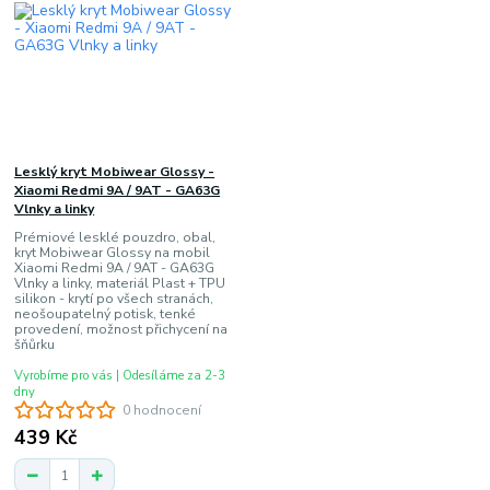
Lesklý kryt Mobiwear Glossy -
Xiaomi Redmi 9A / 9AT - GA63G
Vlnky a linky
Prémiové lesklé pouzdro, obal,
kryt Mobiwear Glossy na mobil
Xiaomi Redmi 9A / 9AT - GA63G
Vlnky a linky, materiál Plast + TPU
silikon - krytí po všech stranách,
neošoupatelný potisk, tenké
provedení, možnost přichycení na
šňůrku
Vyrobíme pro vás | Odesíláme za 2-3
dny
0 hodnocení
439 Kč