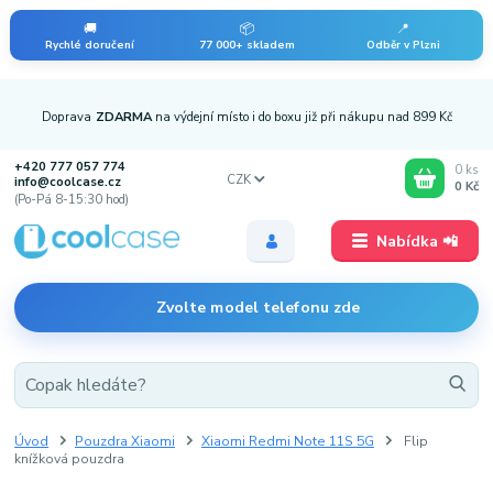
🚚
📦
📍
Rychlé doručení
77 000+ skladem
Odběr v Plzni
Doprava
ZDARMA
na výdejní místo i do boxu již při nákupu nad 899 Kč
+420 777 057 774
0
ks
CZK
info@coolcase.cz
0 Kč
(Po-Pá 8-15:30 hod)
Nabídka 📲
Zvolte model telefonu zde
Úvod
Pouzdra Xiaomi
Xiaomi Redmi Note 11S 5G
Flip
knížková pouzdra