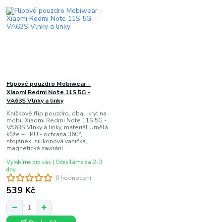
Flipové pouzdro Mobiwear -
Xiaomi Redmi Note 11S 5G -
VA63S Vlnky a linky
Knížkové flip pouzdro, obal, kryt na
mobil Xiaomi Redmi Note 11S 5G -
VA63S Vlnky a linky, materiál Umělá
kůže + TPU - ochrana 360°,
stojánek, silikonová vanička,
magnetické zavírání
Vyrobíme pro vás | Odesíláme za 2-3
dny
0 hodnocení
539 Kč