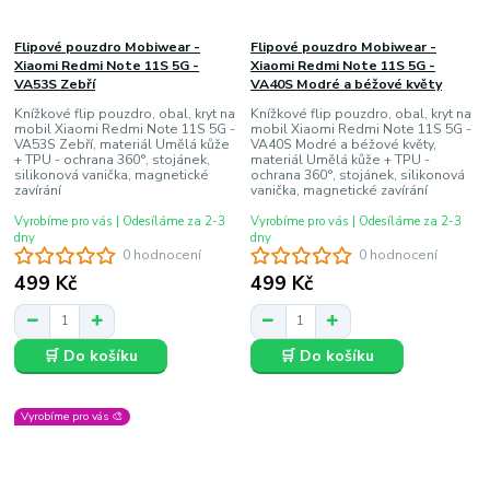
Flipové pouzdro Mobiwear -
Flipové pouzdro Mobiwear -
Xiaomi Redmi Note 11S 5G -
Xiaomi Redmi Note 11S 5G -
VA53S Zebří
VA40S Modré a béžové květy
Knížkové flip pouzdro, obal, kryt na
Knížkové flip pouzdro, obal, kryt na
mobil Xiaomi Redmi Note 11S 5G -
mobil Xiaomi Redmi Note 11S 5G -
VA53S Zebří, materiál Umělá kůže
VA40S Modré a béžové květy,
+ TPU - ochrana 360°, stojánek,
materiál Umělá kůže + TPU -
silikonová vanička, magnetické
ochrana 360°, stojánek, silikonová
zavírání
vanička, magnetické zavírání
Vyrobíme pro vás | Odesíláme za 2-3
Vyrobíme pro vás | Odesíláme za 2-3
dny
dny
0 hodnocení
0 hodnocení
499 Kč
499 Kč
🛒 Do košíku
🛒 Do košíku
Vyrobíme pro vás 🎨