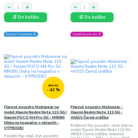
🛒 Do košíku
🛒 Do košíku
Expresní expedice 🚀
Vyrobíme pro vás 🎨
499 Kč
- 42 %
Flipové pouzdro Mobiwear na
Flipové pouzdro Mobiwear -
mobil Xiaomi Redmi Note 11S 5G /
Xiaomi Redmi Note 11S 5G -
Xiaomi POCO M4 Pro 5G - MR09S
VA51S Černá srdíčka
Dívka na houpačce v oblacích -
Knížkové flip pouzdro, obal, kryt na
VÝPRODEJ
mobil Xiaomi Redmi Note 11S 5G -
VA51S Černá srdíčka, materiál
Parádní flip obal, kryt, pouzdro