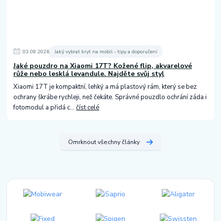
03
.
08
.
2026
Jaký vybrat kryt na mobil - tipy a doporučení
Jaké pouzdro na Xiaomi 17T? Kožené flip, akvarelové
růže nebo lesklá levandule. Najděte svůj styl
Xiaomi 17T je kompaktní, lehký a má plastový rám, který se bez
ochrany škrábe rychleji, než čekáte. Správné pouzdlo ochrání záda i
fotomodul a přidá c...
číst celé
Omrknout všechny články