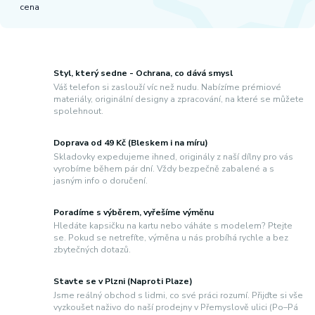
cena
Styl, který sedne - Ochrana, co dává smysl
Váš telefon si zaslouží víc než nudu. Nabízíme prémiové
materiály, originální designy a zpracování, na které se můžete
spolehnout.
Doprava od 49 Kč (Bleskem i na míru)
Skladovky expedujeme ihned, originály z naší dílny pro vás
vyrobíme během pár dní. Vždy bezpečně zabalené a s
jasným info o doručení.
Poradíme s výběrem, vyřešíme výměnu
Hledáte kapsičku na kartu nebo váháte s modelem? Ptejte
se. Pokud se netrefíte, výměna u nás probíhá rychle a bez
zbytečných dotazů.
Stavte se v Plzni (Naproti Plaze)
Jsme reálný obchod s lidmi, co své práci rozumí. Přijďte si vše
vyzkoušet naživo do naší prodejny v Přemyslově ulici (Po–Pá