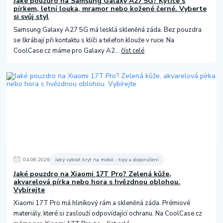
Jaké pouzdro na Samsung Galaxy A27 5G? Kytice s
pírkem, letní louka, mramor nebo kožené černé. Vyberte
si svůj styl
Samsung Galaxy A27 5G má lesklá skleněná záda. Bez pouzdra
se škrábají při kontaktu s klíči a telefon klouže v ruce. Na
CoolCase.cz máme pro Galaxy A2...
číst celé
04
.
08
.
2026
Jaký vybrat kryt na mobil - tipy a doporučení
Jaké pouzdro na Xiaomi 17T Pro? Zelená kůže,
akvarelová pírka nebo hora s hvězdnou oblohou.
Vybírejte
Xiaomi 17T Pro má hliníkový rám a skleněná záda. Prémiové
materiály, které si zaslouží odpovídající ochranu. Na CoolCase.cz