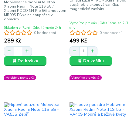
Umělá kůže + TPU - ochrana 360°,
Mobiwear na mobilní telefon
stojánek, silikonová vanička,
Xiaomi Redmi Note 11S 5G /
magnetické zavírání
Xiaomi POCO M4 Pro 5G s motivem
MR09S Dívka na houpačce v
oblacích
Vyrobíme pro vás | Odesíláme za 2-3
Skladem v Plzni | Odesíláme do 24h
dny
0 hodnocení
0 hodnocení
289 Kč
499 Kč
🛒 Do košíku
🛒 Do košíku
Vyrobíme pro vás 🎨
Vyrobíme pro vás 🎨