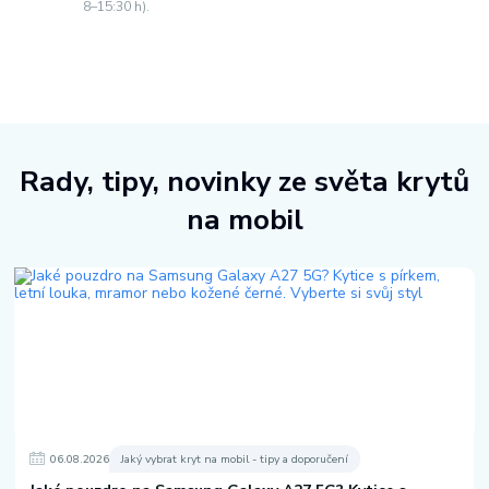
8–15:30 h).
Rady, tipy, novinky ze světa krytů
na mobil
06
.
08
.
2026
Jaký vybrat kryt na mobil - tipy a doporučení