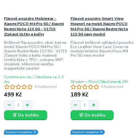
Flipové pouzdro Mobiwear -
Flipové pouzdro Smart View
Xiaomi POCO M4 Pro 5G / Xiaomi
Magnet na mobil Xiaomi POCO
Redmi Note 11S 5G - V171S
M4 Pro 5G / Xiaomi Redmi Note
Zlatavé lístky a květy
11S 5G navy modré
Knížkové flip pouzdro, obal, kryt na
Flipové knížkové vyklápěcí pouzdro
mobil Xiaomi POCO M4 Pro 5G /
Eco Leather View Case Cover na
Xiaomi Redmi Note 11S 5G - V171S
mobilní telefon Xiaomi Poco M4
Zlatavé lístky a květy, materiál
Pro 5G navy modré
Umělá kůže + TPU - ochrana 360°,
stojánek, silikonová vanička,
magnetické zavírání
Vyrobíme pro vás | Odesíláme za 2-3
dny
Skladem v Plzni | Odesíláme do 24h
0 hodnocení
0 hodnocení
499 Kč
189 Kč
🛒 Do košíku
🛒 Do košíku
Expresní expedice 🚀
Expresní expedice 🚀