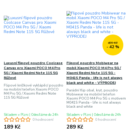
499 Kč
- 42 %
Luxusní flipové pouzdro Coolcase
Flipové pouzdro Mobiwear na
Canvas pro Xiaomi POCO M4 Pro
mobil Xiaomi POCO M4 Pro 5G /
5G / Xiaomi Redmi Note 11S 5G
Xiaomi Redmi Note 11S 5G -
Růžové
M041S Panda - life is not always
black and white - VÝPRODEJ
Flipové knížkové vyklápěcí pouzdro
na mobilní telefon Xiaomi POCO
Parádní flip obal, kryt, pouzdro
M4 Pro 5G / Xiaomi Redmi Note
Mobiwear na mobilní telefon
11S 5G Růžové
Xiaomi POCO M4 Pro 5G s motivem
M041S Panda - life is not always
black and white
Skladem v Plzni | Odesíláme do 24h
Skladem v Plzni | Odesíláme do 24h
0 hodnocení
0 hodnocení
189 Kč
289 Kč