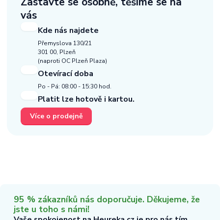
Zastavte se osobně,
těšíme se na
vás
Kde nás najdete
Přemyslova 130/21
301 00, Plzeň
(naproti OC Plzeň Plaza)
Otevírací doba
Po - Pá: 08:00 - 15:30 hod.
Platit lze hotově i kartou.
Více o prodejně
95 % zákazníků nás doporučuje. Děkujeme, že
jste u toho s námi!
Vaše spokojenost na Heureka.cz je pro nás tím