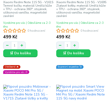
Xiaomi Redmi Note 11S 5G - V161S
Xiaomi Redmi Note 11S 5G - V169S
Temné kočky, materiál Umělá kůže
Zlatavé kvítky, materiál Umělá kůže
+ TPU - ochrana 360°, stojánek,
+ TPU - ochrana 360°, stojánek,
silikonová vanička, magnetické
silikonová vanička, magnetické
zavírání
zavírání
Vyrobíme pro vás | Odesíláme za 2-3
Vyrobíme pro vás | Odesíláme za 2-3
dny
dny
0 hodnocení
0 hodnocení
499 Kč
499 Kč
🛒 Do košíku
🛒 Do košíku
Oblíbené 🔥
Expresní expedice 🚀
Vyrobíme pro vás 🎨