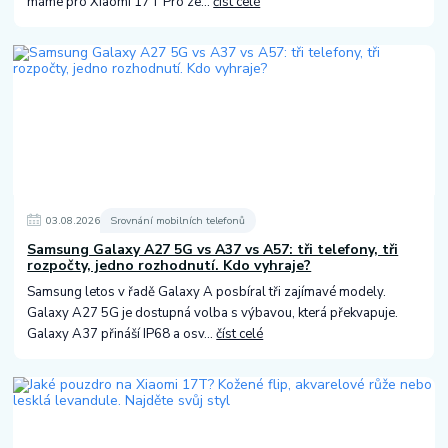
máme pro Xiaomi 17T Pro ze...
číst celé
03
.
08
.
2026
Srovnání mobilních telefonů
Samsung Galaxy A27 5G vs A37 vs A57: tři telefony, tři
rozpočty, jedno rozhodnutí. Kdo vyhraje?
Samsung letos v řadě Galaxy A posbíral tři zajímavé modely.
Galaxy A27 5G je dostupná volba s výbavou, která překvapuje.
Galaxy A37 přináší IP68 a osv...
číst celé