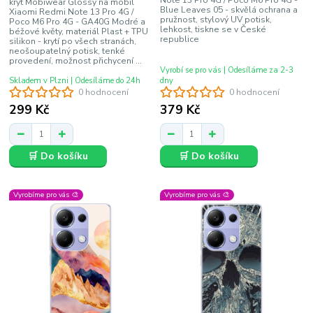
Note 13 Pro 4G / Poco M6 Pro 4G -
kryt Mobiwear Glossy na mobil
Blue Leaves 05 - skvělá ochrana a
Xiaomi Redmi Note 13 Pro 4G /
pružnost, stylový UV potisk,
Poco M6 Pro 4G - GA40G Modré a
lehkost, tiskne se v České
béžové květy, materiál Plast + TPU
republice
silikon - krytí po všech stranách,
neošoupatelný potisk, tenké
provedení, možnost přichycení ...
Vyrobí se pro vás | Odesíláme za 2-3
Skladem v Plzni | Odesíláme do 24h
dny
0 hodnocení
0 hodnocení
299 Kč
379 Kč
🛒 Do košíku
🛒 Do košíku
Vyrobíme pro vás 🎨
Vyrobíme pro vás 🎨