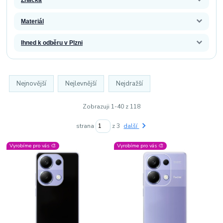
Materiál
Ihned k odběru v Plzni
Nejnovější
Nejlevnější
Nejdražší
Zobrazuji 1-40 z 118
strana
z 3
další
Vyrobíme pro vás 🎨
Vyrobíme pro vás 🎨