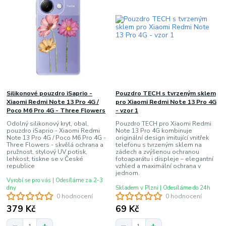
Silikonové pouzdro iSaprio -
Pouzdro TECH s tvrzeným sklem
Xiaomi Redmi Note 13 Pro 4G /
pro Xiaomi Redmi Note 13 Pro 4G
Poco M6 Pro 4G - Three Flowers
- vzor 1
Odolný silikonový kryt, obal,
Pouzdro TECH pro Xiaomi Redmi
pouzdro iSaprio - Xiaomi Redmi
Note 13 Pro 4G kombinuje
Note 13 Pro 4G / Poco M6 Pro 4G -
originální design imitující vnitřek
Three Flowers - skvělá ochrana a
telefonu s tvrzeným sklem na
pružnost, stylový UV potisk,
zádech a zvýšenou ochranou
lehkost, tiskne se v České
fotoaparátu i displeje – elegantní
republice
vzhled a maximální ochrana v
jednom.
Vyrobí se pro vás | Odesíláme za 2-3
dny
Skladem v Plzni | Odesíláme do 24h
0 hodnocení
0 hodnocení
379 Kč
69 Kč