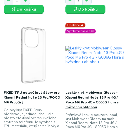
🛒 Do košíku
🛒 Do košíku
Oblíbené 🔥
Vyrobíme pro vás 🎨
FIXED TPU gelový kryt Story pro
Lesklý kryt Mobiwear Glossy -
Xiaomi Redmi Note 13 Pro/POCO
Xiaomi Redmi Note 13 Pro 4G /
M6 Pro, čirý
Poco M6 Pro 4G - G006G Hora s
hvězdnou oblohou
Gelový kryt FIXED Story
představuje jednoduchou, ale
Prémiové lesklé pouzdro, obal,
přesto efektivní ochranu vašeho
kryt Mobiwear Glossy na mobil
chytrého telefonu. Je vyroben z
Xiaomi Redmi Note 13 Pro 4G /
TPU materiálu, který chrání boky a
Poco M6 Pro 4G - G006G Hora s