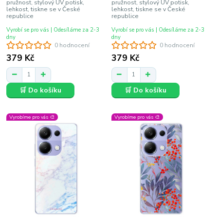
pružnost, stylový UV potisk,
pružnost, stylový UV potisk,
lehkost, tiskne se v České
lehkost, tiskne se v České
republice
republice
Vyrobí se pro vás | Odesíláme za 2-3
Vyrobí se pro vás | Odesíláme za 2-3
dny
dny
0 hodnocení
0 hodnocení
379 Kč
379 Kč
🛒 Do košíku
🛒 Do košíku
Vyrobíme pro vás 🎨
Vyrobíme pro vás 🎨