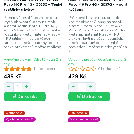
Poco M6 Pro 4G - G035G - Tenké
Poco M6 Pro 4G - G037G - Modrá
rostlinky s květy
květena
Prémiové lesklé pouzdro, obal,
Prémiové lesklé pouzdro, obal,
kryt Mobiwear Glossy na mobil
kryt Mobiwear Glossy na mobil
Xiaomi Redmi Note 13 Pro 4G /
Xiaomi Redmi Note 13 Pro 4G /
Poco M6 Pro 4G - G035G - Tenké
Poco M6 Pro 4G - G037G - Modrá
rostlinky s květy, materiál Plast +
květena, materiál Plast + TPU
TPU silikon - krytí po všech
silikon - krytí po všech stranách,
stranách, neošoupatelný potisk,
neošoupatelný potisk, tenké
tenké provedení, možnost přichy...
provedení, možnost přichycení na
šň...
Vyrobíme pro vás | Odesíláme za 2-3
Vyrobíme pro vás | Odesíláme za 2-3
dny
dny
1 hodnocení
0 hodnocení
439 Kč
439 Kč
🛒 Do košíku
🛒 Do košíku
Oblíbené 🔥
Oblíbené 🔥
Vyrobíme pro vás 🎨
Vyrobíme pro vás 🎨