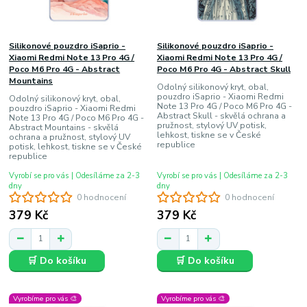
Silikonové pouzdro iSaprio -
Silikonové pouzdro iSaprio -
Xiaomi Redmi Note 13 Pro 4G /
Xiaomi Redmi Note 13 Pro 4G /
Poco M6 Pro 4G - Abstract
Poco M6 Pro 4G - Abstract Skull
Mountains
Odolný silikonový kryt, obal,
pouzdro iSaprio - Xiaomi Redmi
Odolný silikonový kryt, obal,
Note 13 Pro 4G / Poco M6 Pro 4G -
pouzdro iSaprio - Xiaomi Redmi
Abstract Skull - skvělá ochrana a
Note 13 Pro 4G / Poco M6 Pro 4G -
pružnost, stylový UV potisk,
Abstract Mountains - skvělá
lehkost, tiskne se v České
ochrana a pružnost, stylový UV
republice
potisk, lehkost, tiskne se v České
republice
Vyrobí se pro vás | Odesíláme za 2-3
Vyrobí se pro vás | Odesíláme za 2-3
dny
dny
0 hodnocení
0 hodnocení
379 Kč
379 Kč
🛒 Do košíku
🛒 Do košíku
Vyrobíme pro vás 🎨
Vyrobíme pro vás 🎨