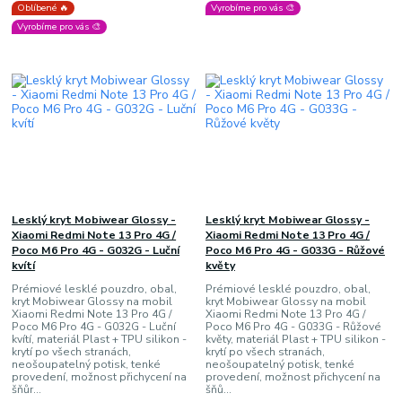
Oblíbené 🔥
Vyrobíme pro vás 🎨
Vyrobíme pro vás 🎨
Lesklý kryt Mobiwear Glossy -
Lesklý kryt Mobiwear Glossy -
Xiaomi Redmi Note 13 Pro 4G /
Xiaomi Redmi Note 13 Pro 4G /
Poco M6 Pro 4G - G032G - Luční
Poco M6 Pro 4G - G033G - Růžové
kvítí
květy
Prémiové lesklé pouzdro, obal,
Prémiové lesklé pouzdro, obal,
kryt Mobiwear Glossy na mobil
kryt Mobiwear Glossy na mobil
Xiaomi Redmi Note 13 Pro 4G /
Xiaomi Redmi Note 13 Pro 4G /
Poco M6 Pro 4G - G032G - Luční
Poco M6 Pro 4G - G033G - Růžové
kvítí, materiál Plast + TPU silikon -
květy, materiál Plast + TPU silikon -
krytí po všech stranách,
krytí po všech stranách,
neošoupatelný potisk, tenké
neošoupatelný potisk, tenké
provedení, možnost přichycení na
provedení, možnost přichycení na
šňůr...
šňů...