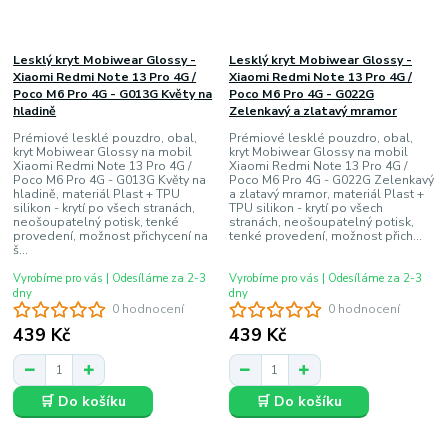
Lesklý kryt Mobiwear Glossy -
Lesklý kryt Mobiwear Glossy -
Xiaomi Redmi Note 13 Pro 4G /
Xiaomi Redmi Note 13 Pro 4G /
Poco M6 Pro 4G - G013G Květy na
Poco M6 Pro 4G - G022G
hladině
Zelenkavý a zlatavý mramor
Prémiové lesklé pouzdro, obal,
Prémiové lesklé pouzdro, obal,
kryt Mobiwear Glossy na mobil
kryt Mobiwear Glossy na mobil
Xiaomi Redmi Note 13 Pro 4G /
Xiaomi Redmi Note 13 Pro 4G /
Poco M6 Pro 4G - G013G Květy na
Poco M6 Pro 4G - G022G Zelenkavý
hladině, materiál Plast + TPU
a zlatavý mramor, materiál Plast +
silikon - krytí po všech stranách,
TPU silikon - krytí po všech
neošoupatelný potisk, tenké
stranách, neošoupatelný potisk,
provedení, možnost přichycení na
tenké provedení, možnost přich...
š...
Vyrobíme pro vás | Odesíláme za 2-3
Vyrobíme pro vás | Odesíláme za 2-3
dny
dny
0 hodnocení
0 hodnocení
439 Kč
439 Kč
🛒 Do košíku
🛒 Do košíku