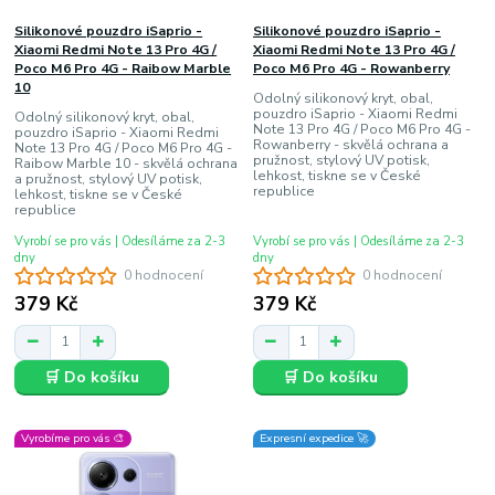
Silikonové pouzdro iSaprio -
Silikonové pouzdro iSaprio -
Xiaomi Redmi Note 13 Pro 4G /
Xiaomi Redmi Note 13 Pro 4G /
Poco M6 Pro 4G - Raibow Marble
Poco M6 Pro 4G - Rowanberry
10
Odolný silikonový kryt, obal,
pouzdro iSaprio - Xiaomi Redmi
Odolný silikonový kryt, obal,
Note 13 Pro 4G / Poco M6 Pro 4G -
pouzdro iSaprio - Xiaomi Redmi
Rowanberry - skvělá ochrana a
Note 13 Pro 4G / Poco M6 Pro 4G -
pružnost, stylový UV potisk,
Raibow Marble 10 - skvělá ochrana
lehkost, tiskne se v České
a pružnost, stylový UV potisk,
republice
lehkost, tiskne se v České
republice
Vyrobí se pro vás | Odesíláme za 2-3
Vyrobí se pro vás | Odesíláme za 2-3
dny
dny
0 hodnocení
0 hodnocení
379 Kč
379 Kč
🛒 Do košíku
🛒 Do košíku
Vyrobíme pro vás 🎨
Expresní expedice 🚀