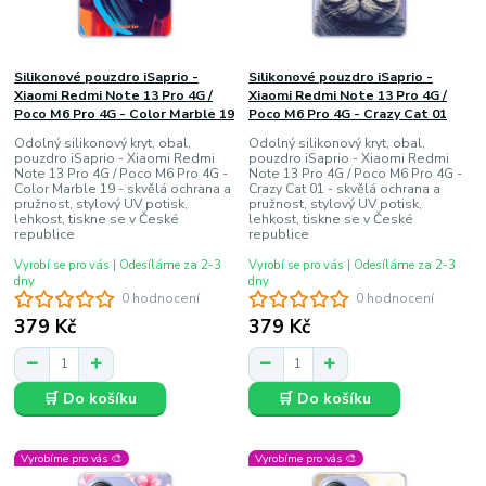
Silikonové pouzdro iSaprio -
Silikonové pouzdro iSaprio -
Xiaomi Redmi Note 13 Pro 4G /
Xiaomi Redmi Note 13 Pro 4G /
Poco M6 Pro 4G - Color Marble 19
Poco M6 Pro 4G - Crazy Cat 01
Odolný silikonový kryt, obal,
Odolný silikonový kryt, obal,
pouzdro iSaprio - Xiaomi Redmi
pouzdro iSaprio - Xiaomi Redmi
Note 13 Pro 4G / Poco M6 Pro 4G -
Note 13 Pro 4G / Poco M6 Pro 4G -
Color Marble 19 - skvělá ochrana a
Crazy Cat 01 - skvělá ochrana a
pružnost, stylový UV potisk,
pružnost, stylový UV potisk,
lehkost, tiskne se v České
lehkost, tiskne se v České
republice
republice
Vyrobí se pro vás | Odesíláme za 2-3
Vyrobí se pro vás | Odesíláme za 2-3
dny
dny
0 hodnocení
0 hodnocení
379 Kč
379 Kč
🛒 Do košíku
🛒 Do košíku
Vyrobíme pro vás 🎨
Vyrobíme pro vás 🎨