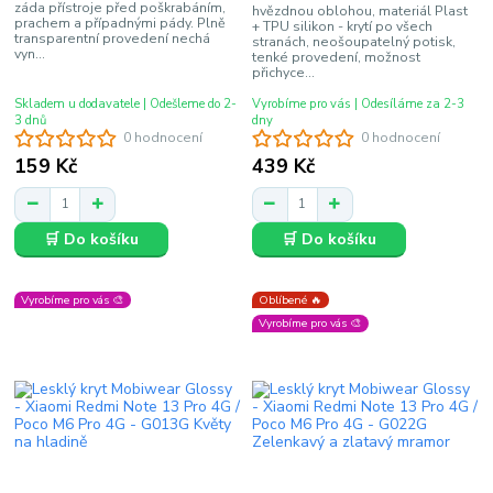
záda přístroje před poškrabáním,
hvězdnou oblohou, materiál Plast
prachem a případnými pády. Plně
+ TPU silikon - krytí po všech
transparentní provedení nechá
stranách, neošoupatelný potisk,
vyn...
tenké provedení, možnost
přichyce...
Skladem u dodavatele | Odešleme do 2-
Vyrobíme pro vás | Odesíláme za 2-3
3 dnů
dny
0 hodnocení
0 hodnocení
159 Kč
439 Kč
🛒 Do košíku
🛒 Do košíku
Vyrobíme pro vás 🎨
Oblíbené 🔥
Vyrobíme pro vás 🎨