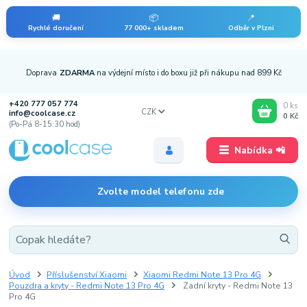
🚚
📦
📍
Rychlé doručení
77 000+ skladem
Odběr v Plzni
Doprava
ZDARMA
na výdejní místo i do boxu již při nákupu nad 899 Kč
+420 777 057 774
0
ks
CZK
info@coolcase.cz
0 Kč
(Po-Pá 8-15:30 hod)
Nabídka 📲
Zvolte model telefonu zde
Úvod
Příslušenství Xiaomi
Xiaomi Redmi Note 13 Pro 4G
Pouzdra a kryty - Redmi Note 13 Pro 4G
Zadní kryty - Redmi Note 13
Pro 4G