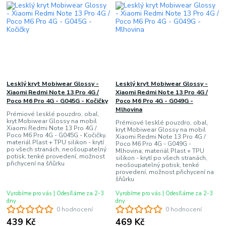
Lesklý kryt Mobiwear Glossy -
Lesklý kryt Mobiwear Glossy -
Xiaomi Redmi Note 13 Pro 4G /
Xiaomi Redmi Note 13 Pro 4G /
Poco M6 Pro 4G - G045G - Kočičky
Poco M6 Pro 4G - G049G -
Mlhovina
Prémiové lesklé pouzdro, obal,
kryt Mobiwear Glossy na mobil
Prémiové lesklé pouzdro, obal,
Xiaomi Redmi Note 13 Pro 4G /
kryt Mobiwear Glossy na mobil
Poco M6 Pro 4G - G045G - Kočičky,
Xiaomi Redmi Note 13 Pro 4G /
materiál Plast + TPU silikon - krytí
Poco M6 Pro 4G - G049G -
po všech stranách, neošoupatelný
Mlhovina, materiál Plast + TPU
potisk, tenké provedení, možnost
silikon - krytí po všech stranách,
přichycení na šňůrku
neošoupatelný potisk, tenké
provedení, možnost přichycení na
šňůrku
Vyrobíme pro vás | Odesíláme za 2-3
Vyrobíme pro vás | Odesíláme za 2-3
dny
dny
0 hodnocení
0 hodnocení
439 Kč
469 Kč