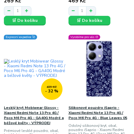
269 Kč
469 Kč
🛒 Do košíku
🛒 Do košíku
Expresní expedice 🚀
Vyrobíme pro vás 🎨
439 Kč
- 32 %
Lesklý kryt Mobiwear Glossy -
Silikonové pouzdro iSaprio -
Xiaomi Redmi Note 13 Pro 4G /
Xiaomi Redmi Note 13 Pro 4G /
Poco M6 Pro 4G - GA40G Modré a
Poco M6 Pro 4G - Blue Leaves 05
béžové květy - VÝPRODEJ
Odolný silikonový kryt, obal,
pouzdro iSaprio - Xiaomi Redmi
Prémiové lesklé pouzdro, obal,