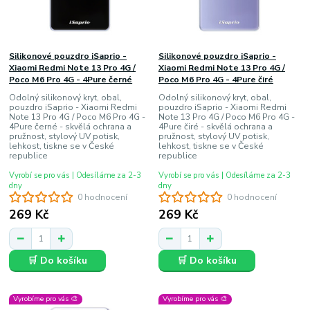
Silikonové pouzdro iSaprio -
Silikonové pouzdro iSaprio -
Xiaomi Redmi Note 13 Pro 4G /
Xiaomi Redmi Note 13 Pro 4G /
Poco M6 Pro 4G - 4Pure černé
Poco M6 Pro 4G - 4Pure čiré
Odolný silikonový kryt, obal,
Odolný silikonový kryt, obal,
pouzdro iSaprio - Xiaomi Redmi
pouzdro iSaprio - Xiaomi Redmi
Note 13 Pro 4G / Poco M6 Pro 4G -
Note 13 Pro 4G / Poco M6 Pro 4G -
4Pure černé - skvělá ochrana a
4Pure čiré - skvělá ochrana a
pružnost, stylový UV potisk,
pružnost, stylový UV potisk,
lehkost, tiskne se v České
lehkost, tiskne se v České
republice
republice
Vyrobí se pro vás | Odesíláme za 2-3
Vyrobí se pro vás | Odesíláme za 2-3
dny
dny
0 hodnocení
0 hodnocení
269 Kč
269 Kč
🛒 Do košíku
🛒 Do košíku
Vyrobíme pro vás 🎨
Vyrobíme pro vás 🎨