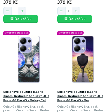
379 Kč
379 Kč
🛒 Do košíku
🛒 Do košíku
Vyrobíme pro vás 🎨
Vyrobíme pro vás 🎨
Silikonové pouzdro iSaprio -
Silikonové pouzdro iSaprio -
Xiaomi Redmi Note 13 Pro 4G /
Xiaomi Redmi Note 13 Pro 4G /
Poco M6 Pro 4G - Galaxy Cat
Poco M6 Pro 4G - Gru
Odolný silikonový kryt, obal,
Odolný silikonový kryt, obal,
pouzdro iSaprio - Xiaomi Redmi
pouzdro iSaprio - Xiaomi Redmi