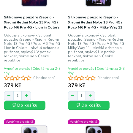
Silikonové pouzdro iSaprio -
Silikonové pouzdro iSaprio -
Xiaomi Redmi Note 13 Pro 4G /
Xiaomi Redmi Note 13 Pro 4G /
Poco M6 Pro 4G - Lion in Colors
Poco M6 Pro 4G - Milky Way 11
Odolný silikonový kryt, obal,
Odolný silikonový kryt, obal,
pouzdro iSaprio - Xiaomi Redmi
pouzdro iSaprio - Xiaomi Redmi
Note 13 Pro 4G / Poco M6 Pro 4G -
Note 13 Pro 4G / Poco M6 Pro 4G -
Lion in Colors - skvělá ochrana a
Milky Way 11 - skvělá ochrana a
pružnost, stylový UV potisk,
pružnost, stylový UV potisk,
lehkost, tiskne se v České
lehkost, tiskne se v České
republice
republice
Vyrobí se pro vás | Odesíláme za 2-3
Vyrobí se pro vás | Odesíláme za 2-3
dny
dny
0 hodnocení
0 hodnocení
379 Kč
379 Kč
🛒 Do košíku
🛒 Do košíku
Vyrobíme pro vás 🎨
Vyrobíme pro vás 🎨