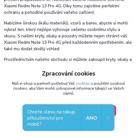
Xiaomi Redmi Note 13 Pro 4G. Díky tomu zajistíme perfektní
ochranu a pohodlné používání vašeho zařízení.
Nabízíme širokou škálu materiálů, vzorů a barev, abyste si mohli
vybrat ten, který nejlépe vyhovuje vašemu osobnímu stylu a
vkusu. S našimi kryty, obaly a pouzdry můžete nejen chránit váš
Xiaomi Redmi Note 13 Pro 4G před každodenním opotřebením, ale
také mu dodat skvělý vzhled.
Prostřednictvím našeho obchodu si můžete zakoupit kryty, obaly a
pouzdra přesně pro váš mobilní telefon Xiaomi Redmi Note 13 Pro
Zpracování cookies
4G. Nechte náš ochranný příslušenství chránit váš telefon Xiaomi
Redmi Note 13 Pro 4G a zachovat jeho stylový vzhled.
Náš e-shop a partneři potřebují Váš
souhlas
s použitím souborů
cookies, aby Vám mohli zobrazovat informace týkající se Vašich
Náš obchod se specializuje na zajímavá pouzdra, obaly i kryty od
zájmů.
výrobců Mobiwear, iSaprio, Dux Ducis, Fixed, Forcell, Aligátor a i
jiných, kteří nabízí originální kryty na velké spektrum zařízení.
V pořádku, jdu si vybrat
Vyzkoušejte obal, pouzdro či kryt a budete spokojeni.
Nastavení
Chcete slevu na nákup
příslušenství pro
ANO
X
mobil?
Souhlas můžete odmítnout
zde
.