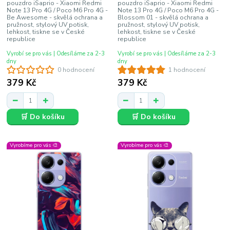
pouzdro iSaprio - Xiaomi Redmi
pouzdro iSaprio - Xiaomi Redmi
Note 13 Pro 4G / Poco M6 Pro 4G -
Note 13 Pro 4G / Poco M6 Pro 4G -
Be Awesome - skvělá ochrana a
Blossom 01 - skvělá ochrana a
pružnost, stylový UV potisk,
pružnost, stylový UV potisk,
lehkost, tiskne se v České
lehkost, tiskne se v České
republice
republice
Vyrobí se pro vás | Odesíláme za 2-3
Vyrobí se pro vás | Odesíláme za 2-3
dny
dny
0 hodnocení
1 hodnocení
379 Kč
379 Kč
🛒 Do košíku
🛒 Do košíku
Vyrobíme pro vás 🎨
Vyrobíme pro vás 🎨