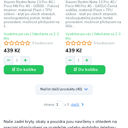
Xiaomi Redmi Note 13 Pro 4G /
Xiaomi Redmi Note 13 Pro 4G /
Poco M6 Pro 4G - G050G - Fialový
Poco M6 Pro 4G - GA51G Černá
mramor, materiál Plast + TPU
srdíčka, materiál Plast + TPU
silikon - krytí po všech stranách,
silikon - krytí po všech stranách,
neošoupatelný potisk, tenké
neošoupatelný potisk, tenké
provedení, možnost přichycení na
provedení, možnost přichycení na
š...
šňůr...
Vyrobíme pro vás | Odesíláme za 2-3
Vyrobíme pro vás | Odesíláme za 2-3
dny
dny
0 hodnocení
0 hodnocení
439 Kč
439 Kč
🛒 Do košíku
🛒 Do košíku
Načíst další produkty (40)
strana
z 3
další
Naše zadní kryty, obaly a pouzdra jsou navrženy s ohledem na
precizní přizpůsobení se rozměrům vašeho mobilního telefonu