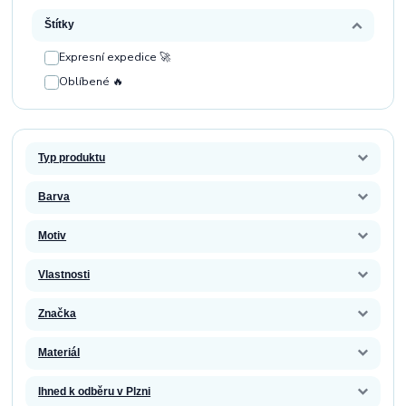
Štítky
Expresní expedice 🚀
Oblíbené 🔥
Typ produktu
Barva
Motiv
Vlastnosti
Značka
Materiál
Ihned k odběru v Plzni