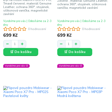
kryt na mobil Xiaomi Poco X7 Pro,
Zelené , materiál Genuine Leather,
Tmavě červené, materiál Genuine
ochrana 360°, stojánek, silikonová
Leather, ochrana 360°, stojánek,
vanička, magnetické zavírání
silikonová vanička, magnetické
zavírání
Vyrobíme pro vás | Odesíláme za 2-3
Vyrobíme pro vás | Odesíláme za 2-3
dny
dny
0 hodnocení
0 hodnocení
699 Kč
699 Kč
🛒 Do košíku
🛒 Do košíku
Vyrobíme pro vás 🎨
Vyrobíme pro vás 🎨