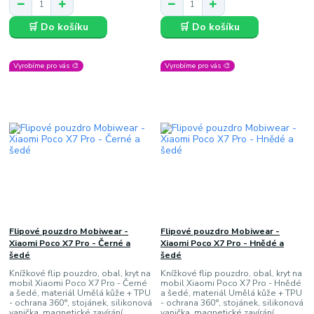
🛒 Do košíku
🛒 Do košíku
Vyrobíme pro vás 🎨
Vyrobíme pro vás 🎨
Flipové pouzdro Mobiwear -
Flipové pouzdro Mobiwear -
Xiaomi Poco X7 Pro - Černé a
Xiaomi Poco X7 Pro - Hnědé a
šedé
šedé
Knížkové flip pouzdro, obal, kryt na
Knížkové flip pouzdro, obal, kryt na
mobil Xiaomi Poco X7 Pro - Černé
mobil Xiaomi Poco X7 Pro - Hnědé
a šedé, materiál Umělá kůže + TPU
a šedé, materiál Umělá kůže + TPU
- ochrana 360°, stojánek, silikonová
- ochrana 360°, stojánek, silikonová
vanička, magnetické zavírání
vanička, magnetické zavírání