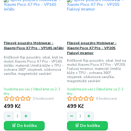
Flipové pouzdro Mobiwear -
Flipové pouzdro Mobiwear -
Xiaomi Poco X7 Pro - VP16S Jeřábi
Xiaomi Poco X7 Pro - VP20S
Fialový mramor
Knížkové flip pouzdro, obal, kryt na
Knížkové flip pouzdro, obal, kryt na
mobil Xiaomi Poco X7 Pro - VP16S
mobil Xiaomi Poco X7 Pro - VP20S
Jeřábi, materiál Umělá kůže + TPU -
Fialový mramor, materiál Umělá
ochrana 360°, stojánek, silikonová
kůže + TPU - ochrana 360°,
vanička, magnetické zavírání
stojánek, silikonová vanička,
magnetické zavírání
Vyrobíme pro vás | Odesíláme za 2-3
Vyrobíme pro vás | Odesíláme za 2-3
dny
dny
0 hodnocení
0 hodnocení
499 Kč
499 Kč
🛒 Do košíku
🛒 Do košíku