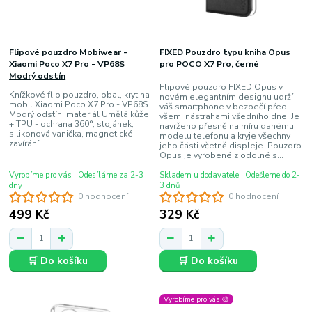
Flipové pouzdro Mobiwear -
FIXED Pouzdro typu kniha Opus
Xiaomi Poco X7 Pro - VP68S
pro POCO X7 Pro, černé
Modrý odstín
Flipové pouzdro FIXED Opus v
Knížkové flip pouzdro, obal, kryt na
novém elegantním designu udrží
mobil Xiaomi Poco X7 Pro - VP68S
váš smartphone v bezpečí před
Modrý odstín, materiál Umělá kůže
všemi nástrahami všedního dne. Je
+ TPU - ochrana 360°, stojánek,
navrženo přesně na míru danému
silikonová vanička, magnetické
modelu telefonu a kryje všechny
zavírání
jeho části včetně displeje. Pouzdro
Opus je vyrobené z odolné s...
Vyrobíme pro vás | Odesíláme za 2-3
Skladem u dodavatele | Odešleme do 2-
dny
3 dnů
0 hodnocení
0 hodnocení
499 Kč
329 Kč
🛒 Do košíku
🛒 Do košíku
Vyrobíme pro vás 🎨