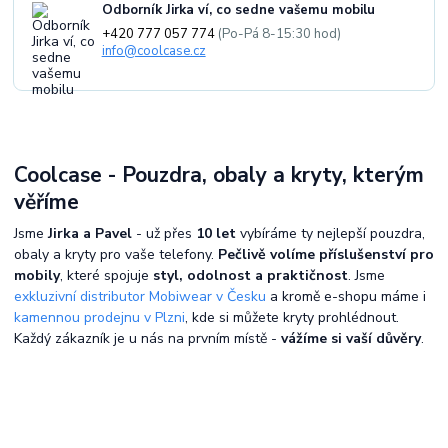
Odborník Jirka ví, co sedne vašemu mobilu
+420 777 057 774
(Po-Pá 8-15:30 hod)
info@coolcase.cz
Coolcase - Pouzdra, obaly a kryty, kterým
věříme
Jsme
Jirka a Pavel
- už přes
10 let
vybíráme ty nejlepší pouzdra,
obaly a kryty pro vaše telefony.
Pečlivě volíme příslušenství pro
mobily
, které spojuje
styl, odolnost a praktičnost
. Jsme
exkluzivní distributor Mobiwear v Česku
a kromě e-shopu máme i
kamennou prodejnu v Plzni
, kde si můžete kryty prohlédnout.
Každý zákazník je u nás na prvním místě -
vážíme si vaší důvěry
.