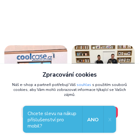
Zpracování cookies
Náš e-shop a partneři potřebují Váš
souhlas
s použitím souborů
cookies, aby Vám mohli zobrazovat informace týkající se Vašich
zájmů.
Zastavte se osobně,
těšíme se na
vás
V pořádku, jdu si vybrat
Nastavení
Chcete slevu na nákup
příslušenství pro
ANO
X
Kde nás najdete
mobil?
Souhlas můžete odmítnout
zde
.
Přemyslova 130/21
301 00, Plzeň