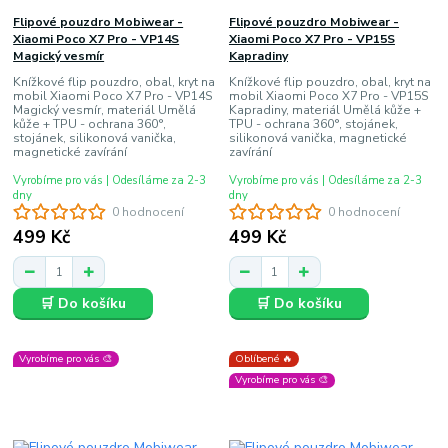
Flipové pouzdro Mobiwear -
Flipové pouzdro Mobiwear -
Xiaomi Poco X7 Pro - VP14S
Xiaomi Poco X7 Pro - VP15S
Magický vesmír
Kapradiny
Knížkové flip pouzdro, obal, kryt na
Knížkové flip pouzdro, obal, kryt na
mobil Xiaomi Poco X7 Pro - VP14S
mobil Xiaomi Poco X7 Pro - VP15S
Magický vesmír, materiál Umělá
Kapradiny, materiál Umělá kůže +
kůže + TPU - ochrana 360°,
TPU - ochrana 360°, stojánek,
stojánek, silikonová vanička,
silikonová vanička, magnetické
magnetické zavírání
zavírání
Vyrobíme pro vás | Odesíláme za 2-3
Vyrobíme pro vás | Odesíláme za 2-3
dny
dny
0 hodnocení
0 hodnocení
499 Kč
499 Kč
🛒 Do košíku
🛒 Do košíku
Vyrobíme pro vás 🎨
Oblíbené 🔥
Vyrobíme pro vás 🎨