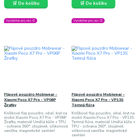
🛒 Do košíku
🛒 Do košíku
Vyrobíme pro vás 🎨
Vyrobíme pro vás 🎨
Flipové pouzdro Mobiwear -
Flipové pouzdro Mobiwear -
Xiaomi Poco X7 Pro - VP06P
Xiaomi Poco X7 Pro - VP13S
Žirafky
Temná flóra
Knížkové flip pouzdro, obal, kryt na
Knížkové flip pouzdro, obal, kryt na
mobil Xiaomi Poco X7 Pro - VP06P
mobil Xiaomi Poco X7 Pro - VP13S
Žirafky, materiál Umělá kůže + TPU
Temná flóra, materiál Umělá kůže +
- ochrana 360°, stojánek, silikonová
TPU - ochrana 360°, stojánek,
vanička, magnetické zavírání
silikonová vanička, magnetické
zavírání