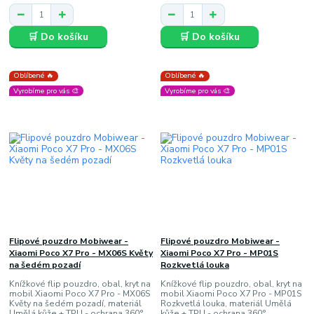
🛒 Do košíku
🛒 Do košíku
Oblíbené 🔥
Oblíbené 🔥
Vyrobíme pro vás 🎨
Vyrobíme pro vás 🎨
Flipové pouzdro Mobiwear -
Flipové pouzdro Mobiwear -
Xiaomi Poco X7 Pro - MX06S Květy
Xiaomi Poco X7 Pro - MP01S
na šedém pozadí
Rozkvetlá louka
Knížkové flip pouzdro, obal, kryt na
Knížkové flip pouzdro, obal, kryt na
mobil Xiaomi Poco X7 Pro - MX06S
mobil Xiaomi Poco X7 Pro - MP01S
Květy na šedém pozadí, materiál
Rozkvetlá louka, materiál Umělá
Umělá kůže + TPU - ochrana 360°,
kůže + TPU - ochrana 360°,