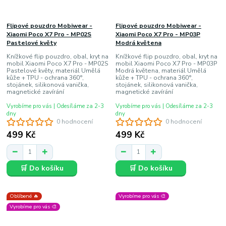
Flipové pouzdro Mobiwear -
Flipové pouzdro Mobiwear -
Xiaomi Poco X7 Pro - MP02S
Xiaomi Poco X7 Pro - MP03P
Pastelové květy
Modrá květena
Knížkové flip pouzdro, obal, kryt na
Knížkové flip pouzdro, obal, kryt na
mobil Xiaomi Poco X7 Pro - MP02S
mobil Xiaomi Poco X7 Pro - MP03P
Pastelové květy, materiál Umělá
Modrá květena, materiál Umělá
kůže + TPU - ochrana 360°,
kůže + TPU - ochrana 360°,
stojánek, silikonová vanička,
stojánek, silikonová vanička,
magnetické zavírání
magnetické zavírání
Vyrobíme pro vás | Odesíláme za 2-3
Vyrobíme pro vás | Odesíláme za 2-3
dny
dny
0 hodnocení
0 hodnocení
499 Kč
499 Kč
🛒 Do košíku
🛒 Do košíku
Oblíbené 🔥
Vyrobíme pro vás 🎨
Vyrobíme pro vás 🎨