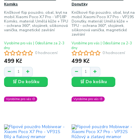
Komiks
Donutky
Knížkové flip pouzdro, obal, kryt na
Knížkové flip pouzdro, obal, kryt na
mobil Xiaomi Poco X7 Pro - VP18P
mobil Xiaomi Poco X7 Pro - VP19S
Komiks, materiál Umělá kůže + TPU
Donutky, materiál Umělá kůže +
- ochrana 360°, stojánek, silikonová
TPU - ochrana 360°, stojánek,
vanička, magnetické zavírání
silikonová vanička, magnetické
zavírání
Vyrobíme pro vás | Odesíláme za 2-3
Vyrobíme pro vás | Odesíláme za 2-3
dny
dny
0 hodnocení
0 hodnocení
499 Kč
499 Kč
🛒 Do košíku
🛒 Do košíku
Vyrobíme pro vás 🎨
Vyrobíme pro vás 🎨