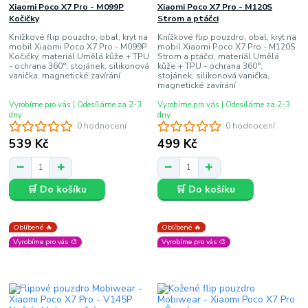
Xiaomi Poco X7 Pro - M099P
Xiaomi Poco X7 Pro - M120S
Kočičky
Strom a ptáčci
Knížkové flip pouzdro, obal, kryt na
Knížkové flip pouzdro, obal, kryt na
mobil Xiaomi Poco X7 Pro - M099P
mobil Xiaomi Poco X7 Pro - M120S
Kočičky, materiál Umělá kůže + TPU
Strom a ptáčci, materiál Umělá
- ochrana 360°, stojánek, silikonová
kůže + TPU - ochrana 360°,
vanička, magnetické zavírání
stojánek, silikonová vanička,
magnetické zavírání
Vyrobíme pro vás | Odesíláme za 2-3
Vyrobíme pro vás | Odesíláme za 2-3
dny
dny
0 hodnocení
0 hodnocení
539 Kč
499 Kč
🛒 Do košíku
🛒 Do košíku
Oblíbené 🔥
Oblíbené 🔥
Vyrobíme pro vás 🎨
Vyrobíme pro vás 🎨