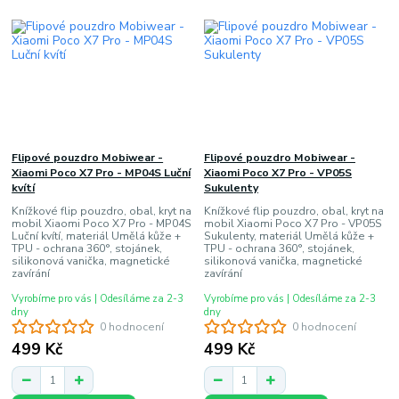
Flipové pouzdro Mobiwear -
Flipové pouzdro Mobiwear -
Xiaomi Poco X7 Pro - MP04S Luční
Xiaomi Poco X7 Pro - VP05S
kvítí
Sukulenty
Knížkové flip pouzdro, obal, kryt na
Knížkové flip pouzdro, obal, kryt na
mobil Xiaomi Poco X7 Pro - MP04S
mobil Xiaomi Poco X7 Pro - VP05S
Luční kvítí, materiál Umělá kůže +
Sukulenty, materiál Umělá kůže +
TPU - ochrana 360°, stojánek,
TPU - ochrana 360°, stojánek,
silikonová vanička, magnetické
silikonová vanička, magnetické
zavírání
zavírání
Vyrobíme pro vás | Odesíláme za 2-3
Vyrobíme pro vás | Odesíláme za 2-3
dny
dny
0 hodnocení
0 hodnocení
499 Kč
499 Kč