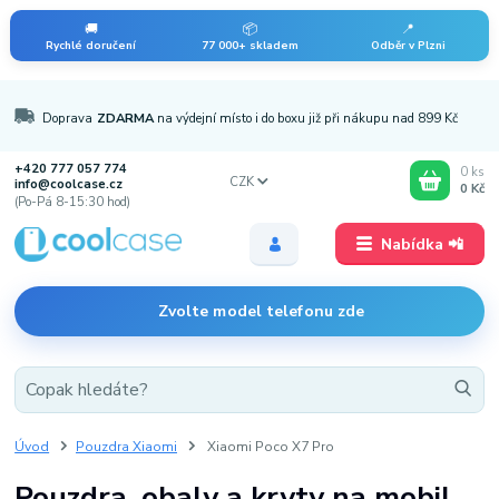
🚚
📦
📍
Rychlé doručení
77 000+ skladem
Odběr v Plzni
Doprava
ZDARMA
na výdejní místo i do boxu již při nákupu nad 899 Kč
+420 777 057 774
0
ks
CZK
info@coolcase.cz
0 Kč
(Po-Pá 8-15:30 hod)
Nabídka 📲
Zvolte model telefonu zde
Úvod
Pouzdra Xiaomi
Xiaomi Poco X7 Pro
Pouzdra, obaly a kryty na mobil