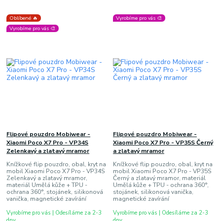
Oblíbené 🔥
Vyrobíme pro vás 🎨
Vyrobíme pro vás 🎨
Flipové pouzdro Mobiwear -
Flipové pouzdro Mobiwear -
Xiaomi Poco X7 Pro - VP34S
Xiaomi Poco X7 Pro - VP35S Černý
Zelenkavý a zlatavý mramor
a zlatavý mramor
Knížkové flip pouzdro, obal, kryt na
Knížkové flip pouzdro, obal, kryt na
mobil Xiaomi Poco X7 Pro - VP34S
mobil Xiaomi Poco X7 Pro - VP35S
Zelenkavý a zlatavý mramor,
Černý a zlatavý mramor, materiál
materiál Umělá kůže + TPU -
Umělá kůže + TPU - ochrana 360°,
ochrana 360°, stojánek, silikonová
stojánek, silikonová vanička,
vanička, magnetické zavírání
magnetické zavírání
Vyrobíme pro vás | Odesíláme za 2-3
Vyrobíme pro vás | Odesíláme za 2-3
dny
dny