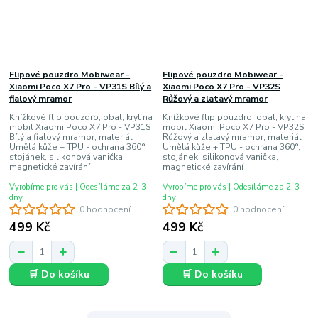
Flipové pouzdro Mobiwear -
Flipové pouzdro Mobiwear -
Xiaomi Poco X7 Pro - VP31S Bílý a
Xiaomi Poco X7 Pro - VP32S
fialový mramor
Růžový a zlatavý mramor
Knížkové flip pouzdro, obal, kryt na
Knížkové flip pouzdro, obal, kryt na
mobil Xiaomi Poco X7 Pro - VP31S
mobil Xiaomi Poco X7 Pro - VP32S
Bílý a fialový mramor, materiál
Růžový a zlatavý mramor, materiál
Umělá kůže + TPU - ochrana 360°,
Umělá kůže + TPU - ochrana 360°,
stojánek, silikonová vanička,
stojánek, silikonová vanička,
magnetické zavírání
magnetické zavírání
Vyrobíme pro vás | Odesíláme za 2-3
Vyrobíme pro vás | Odesíláme za 2-3
dny
dny
0 hodnocení
0 hodnocení
499 Kč
499 Kč
🛒 Do košíku
🛒 Do košíku