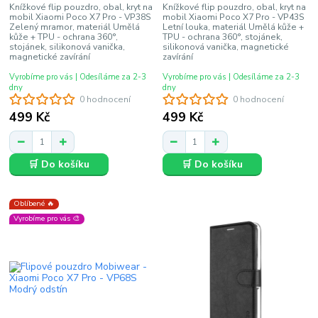
Knížkové flip pouzdro, obal, kryt na
Knížkové flip pouzdro, obal, kryt na
mobil Xiaomi Poco X7 Pro - VP38S
mobil Xiaomi Poco X7 Pro - VP43S
Zelený mramor, materiál Umělá
Letní louka, materiál Umělá kůže +
kůže + TPU - ochrana 360°,
TPU - ochrana 360°, stojánek,
stojánek, silikonová vanička,
silikonová vanička, magnetické
magnetické zavírání
zavírání
Vyrobíme pro vás | Odesíláme za 2-3
Vyrobíme pro vás | Odesíláme za 2-3
dny
dny
0 hodnocení
0 hodnocení
499 Kč
499 Kč
🛒 Do košíku
🛒 Do košíku
Oblíbené 🔥
Vyrobíme pro vás 🎨