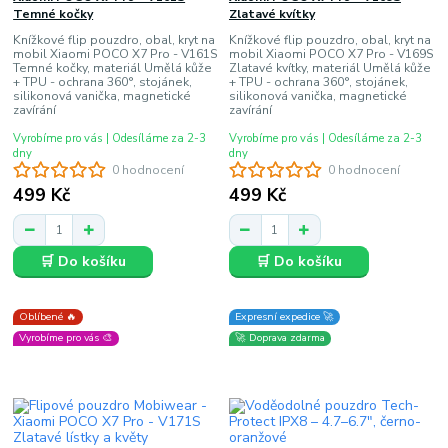
Temné kočky
Zlatavé kvítky
Knížkové flip pouzdro, obal, kryt na
Knížkové flip pouzdro, obal, kryt na
mobil Xiaomi POCO X7 Pro - V161S
mobil Xiaomi POCO X7 Pro - V169S
Temné kočky, materiál Umělá kůže
Zlatavé kvítky, materiál Umělá kůže
+ TPU - ochrana 360°, stojánek,
+ TPU - ochrana 360°, stojánek,
silikonová vanička, magnetické
silikonová vanička, magnetické
zavírání
zavírání
Vyrobíme pro vás | Odesíláme za 2-3
Vyrobíme pro vás | Odesíláme za 2-3
dny
dny
0 hodnocení
0 hodnocení
499 Kč
499 Kč
🛒 Do košíku
🛒 Do košíku
Oblíbené 🔥
Expresní expedice 🚀
Vyrobíme pro vás 🎨
🚀 Doprava zdarma