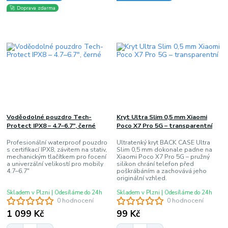
🚀 Doprava zdarma
Voděodolné pouzdro Tech-
Kryt Ultra Slim 0,5 mm Xiaomi
Protect IPX8 – 4.7–6.7", černé
Poco X7 Pro 5G – transparentní
Profesionální waterproof pouzdro
Ultratenký kryt BACK CASE Ultra
s certifikací IPX8, závitem na stativ,
Slim 0,5 mm dokonale padne na
mechanickým tlačítkem pro focení
Xiaomi Poco X7 Pro 5G – pružný
a univerzální velikostí pro mobily
silikon chrání telefon před
4.7–6.7"
poškrábáním a zachovává jeho
originální vzhled.
Skladem v Plzni | Odesíláme do 24h
Skladem v Plzni | Odesíláme do 24h
0 hodnocení
0 hodnocení
1 099 Kč
99 Kč