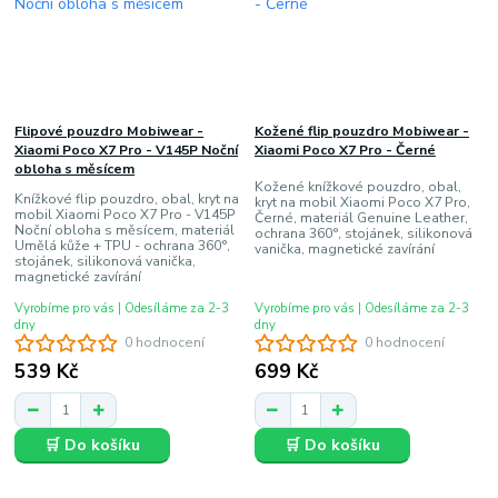
Flipové pouzdro Mobiwear -
Kožené flip pouzdro Mobiwear -
Xiaomi Poco X7 Pro - V145P Noční
Xiaomi Poco X7 Pro - Černé
obloha s měsícem
Kožené knížkové pouzdro, obal,
Knížkové flip pouzdro, obal, kryt na
kryt na mobil Xiaomi Poco X7 Pro,
mobil Xiaomi Poco X7 Pro - V145P
Černé, materiál Genuine Leather,
Noční obloha s měsícem, materiál
ochrana 360°, stojánek, silikonová
Umělá kůže + TPU - ochrana 360°,
vanička, magnetické zavírání
stojánek, silikonová vanička,
magnetické zavírání
Vyrobíme pro vás | Odesíláme za 2-3
Vyrobíme pro vás | Odesíláme za 2-3
dny
dny
0 hodnocení
0 hodnocení
539 Kč
699 Kč
🛒 Do košíku
🛒 Do košíku