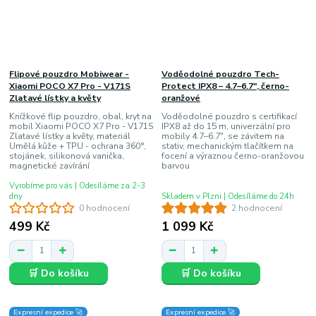
Flipové pouzdro Mobiwear -
Voděodolné pouzdro Tech-
Xiaomi POCO X7 Pro - V171S
Protect IPX8 – 4.7–6.7", černo-
Zlatavé lístky a květy
oranžové
Knížkové flip pouzdro, obal, kryt na
Voděodolné pouzdro s certifikací
mobil Xiaomi POCO X7 Pro - V171S
IPX8 až do 15 m, univerzální pro
Zlatavé lístky a květy, materiál
mobily 4.7–6.7", se závitem na
Umělá kůže + TPU - ochrana 360°,
stativ, mechanickým tlačítkem na
stojánek, silikonová vanička,
focení a výraznou černo-oranžovou
magnetické zavírání
barvou
Vyrobíme pro vás | Odesíláme za 2-3
dny
Skladem v Plzni | Odesíláme do 24h
0 hodnocení
2 hodnocení
499 Kč
1 099 Kč
🛒 Do košíku
🛒 Do košíku
Expresní expedice 🚀
Expresní expedice 🚀