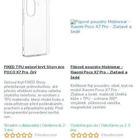
FIXED TPU gelový kryt Story pro
Flipové pouzdro Mobiwear -
POCO X7 Pro, čirý
Xiaomi Poco X7 Pro - Zlatavé a
šedé
Gelový kryt FIXED Story
Knížkové flip pouzdro, obal, kryt na
představuje jednoduchou, ale
mobil Xiaomi Poco X7 Pro -
přesto efektivní ochranu vašeho
Zlatavé a šedé, materiál Umělá
chytrého telefonu. Je vyroben z
kůže + TPU - ochrana 360°,
TPU materiálu, který chrání boky a
stojánek, silikonová vanička,
záda přístroje před poškrabáním,
magnetické zavírání
prachem a případnými pády. Plně
transparentní provedení nechá
vyn...
Skladem u dodavatele | Odešleme do 2-
Vyrobíme pro vás | Odesíláme za 2-3
3 dnů
dny
0 hodnocení
0 hodnocení