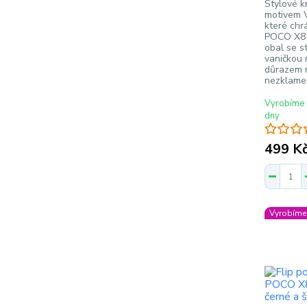
Stylové k
motivem 
které chr
POCO X8 
obal se s
vaničkou 
důrazem n
nezklame
Vyrobíme 
dny
499 K
Vyrobíme 