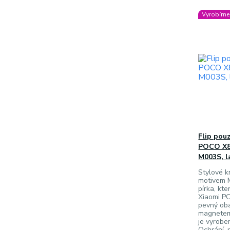
Vyrobíme 
Flip pou
POCO X8
M003S, l
Stylové k
motivem 
pírka, kte
Xiaomi P
pevný oba
magnetem 
je vyrobe
Ochrání, 