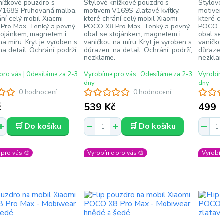
nížkové pouzdro s
Stylové knížkové pouzdro s
Stylov
V168S Pruhovaná malba,
motivem V169S Zlatavé kvítky,
motive
ání celý mobil Xiaomi
které chrání celý mobil Xiaomi
které 
Pro Max. Tenký a pevný
POCO X8 Pro Max. Tenký a pevný
POCO X
tojánkem, magnetem i
obal se stojánkem, magnetem i
obal s
na míru. Kryt je vyroben s
vaničkou na míru. Kryt je vyroben s
vaničko
a detail. Ochrání, podrží,
důrazem na detail. Ochrání, podrží,
důrazem
.
nezklame.
nezkla
pro vás | Odesíláme za 2-3
Vyrobíme pro vás | Odesíláme za 2-3
Vyrobím
dny
dny
0 hodnocení
0 hodnocení
č
539 Kč
499 
🛒 Do košíku
🛒 Do košíku
pro vás 🎨
Vyrobíme pro vás 🎨
Vyrobí