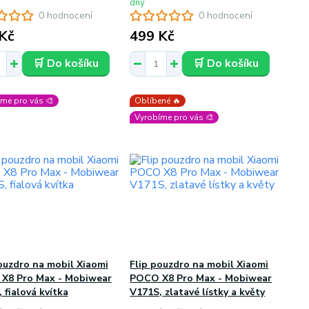
dny
0 hodnocení
0 hodnocení
Kč
499 Kč
🛒 Do košíku
🛒 Do košíku
me pro vás 🎨
Oblíbené 🔥
Vyrobíme pro vás 🎨
ouzdro na mobil Xiaomi
Flip pouzdro na mobil Xiaomi
X8 Pro Max - Mobiwear
POCO X8 Pro Max - Mobiwear
 fialová kvítka
V171S, zlatavé lístky a květy