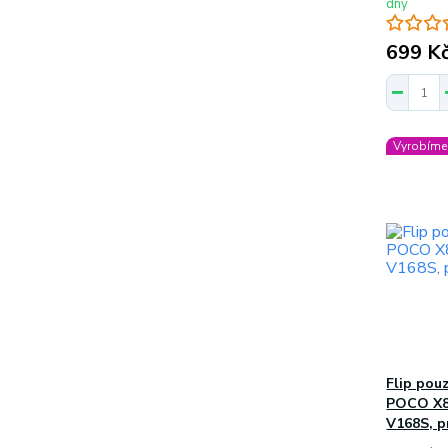
dny
699 K
Vyrobíme 
Flip pou
POCO X8
V168S, 