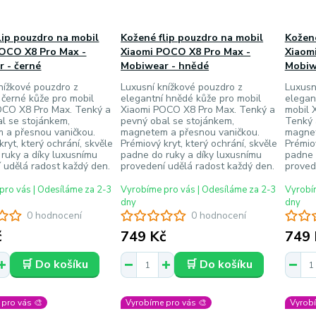
lip pouzdro na mobil
Kožené flip pouzdro na mobil
Kožené
OCO X8 Pro Max -
Xiaomi POCO X8 Pro Max -
Xiaom
 - černé
Mobiwear - hnědé
Mobiw
nížkové pouzdro z
Luxusní knížkové pouzdro z
Luxusn
 černé kůže pro mobil
elegantní hnědé kůže pro mobil
elegan
OCO X8 Pro Max. Tenký a
Xiaomi POCO X8 Pro Max. Tenký a
mobil 
l se stojánkem,
pevný obal se stojánkem,
Tenký 
 a přesnou vaničkou.
magnetem a přesnou vaničkou.
magnet
kryt, který ochrání, skvěle
Prémiový kryt, který ochrání, skvěle
Prémiov
ruky a díky luxusnímu
padne do ruky a díky luxusnímu
padne 
 udělá radost každý den.
provedení udělá radost každý den.
provede
pro vás | Odesíláme za 2-3
Vyrobíme pro vás | Odesíláme za 2-3
Vyrobím
dny
dny
0 hodnocení
0 hodnocení
č
749 Kč
749 
🛒 Do košíku
🛒 Do košíku
pro vás 🎨
Vyrobíme pro vás 🎨
Vyrobí