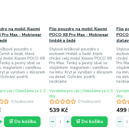
zdro na mobil Xiaomi
Flip pouzdro na mobil Xiaomi
Flip p
 Pro Max - Mobiwear
POCO X8 Pro Max - Mobiwear
POCO 
šedé
hnědé a šedé
zlatav
nížkové pouzdro s
Stylové knížkové pouzdro s
Stylov
erné a šedé, které
motivem Hnědé a šedé, které
motive
lý mobil Xiaomi POCO X8
chrání celý mobil Xiaomi POCO X8
chrání
Tenký a pevný obal se
Pro Max. Tenký a pevný obal se
Pro Ma
, magnetem i vaničkou
stojánkem, magnetem i vaničkou
stoján
Kryt je vyroben s důrazem
na míru. Kryt je vyroben s důrazem
na mír
 Ochrání, podrží,
na detail. Ochrání, podrží,
na deta
.
nezklame.
nezkla
pro vás | Odesíláme za 2-3
Vyrobíme pro vás | Odesíláme za 2-3
Vyrobím
dny
dny
0 hodnocení
0 hodnocení
č
539 Kč
499 
🛒 Do košíku
🛒 Do košíku