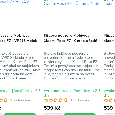
pouzdro Mobiwear -
Flipové pouzdro Mobiwear -
Flipo
oco F7 - VP91S Holubi
Xiaomi Poco F7 - Černé a šedé
Xiaomi
nížkové pouzdro v
Stylové knížkové pouzdro v
Stylov
 VP91S Holubi, které
provedení Černé a šedé, které
proved
lý mobil Xiaomi Poco F7.
chrání celý mobil Xiaomi Poco F7.
chrání
evný obal se stojánkem,
Tenký a pevný obal se stojánkem,
Tenký 
i vaničkou na míru. Kryt
magnetem i vaničkou na míru. Kryt
magnet
n s důrazem na detail.
je vyroben s důrazem na detail.
je vyr
podrží, nezklame.
Ochrání, podrží, nezklame.
Ochrán
pro vás | Odesíláme za 2-3
Vyrobíme pro vás | Odesíláme za 2-3
Vyrobím
dny
dny
0 hodnocení
0 hodnocení
č
539 Kč
539 