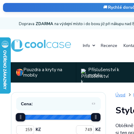
🚚
Rychlé doru
Doprava
ZDARMA
na výdejní místo i do boxu již při nákupu nad
Info
Recenze
Konta
Pouzdra a kryty na
Příslušenství k
mobily
mobilu
Úvod
Cena:
Styl
Obléknět
Kč
Kč
si ten pr