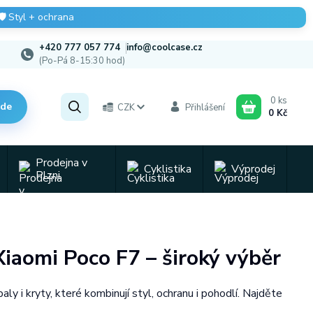
🛡️
Styl + ochrana
+420 777 057 774
info@coolcase.cz
(Po-Pá 8-15:30 hod)
0
ks
zde
CZK
Přihlášení
0 Kč
Prodejna v
Cyklistika
Výprodej
Plzni
Xiaomi Poco F7 – široký výběr
 i kryty, které kombinují styl, ochranu i pohodlí. Najděte