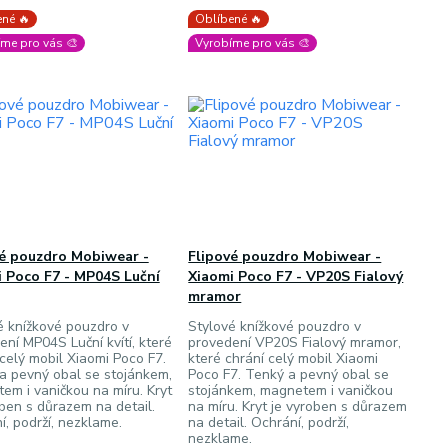
né 🔥
Oblíbené 🔥
me pro vás 🎨
Vyrobíme pro vás 🎨
vé pouzdro Mobiwear -
Flipové pouzdro Mobiwear -
 Poco F7 - MP04S Luční
Xiaomi Poco F7 - VP20S Fialový
mramor
é knížkové pouzdro v
Stylové knížkové pouzdro v
ení MP04S Luční kvítí, které
provedení VP20S Fialový mramor,
 celý mobil Xiaomi Poco F7.
které chrání celý mobil Xiaomi
a pevný obal se stojánkem,
Poco F7. Tenký a pevný obal se
em i vaničkou na míru. Kryt
stojánkem, magnetem i vaničkou
oben s důrazem na detail.
na míru. Kryt je vyroben s důrazem
í, podrží, nezklame.
na detail. Ochrání, podrží,
nezklame.