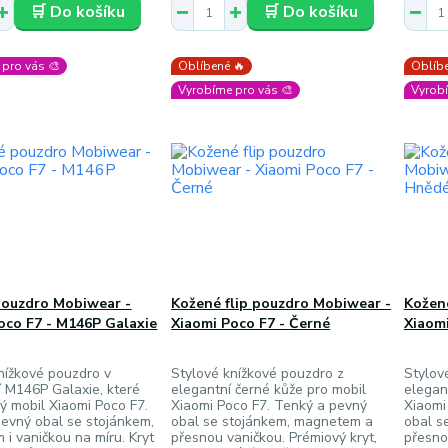
🛒 Do košíku
🛒 Do košíku
pro vás 🎨
Oblíbené 🔥
Oblíbe
Vyrobíme pro vás 🎨
Vyrobí
pouzdro Mobiwear -
Kožené flip pouzdro Mobiwear -
Kožené
oco F7 - M146P Galaxie
Xiaomi Poco F7 - Černé
Xiaom
nížkové pouzdro v
Stylové knížkové pouzdro z
Stylov
 M146P Galaxie, které
elegantní černé kůže pro mobil
elegan
lý mobil Xiaomi Poco F7.
Xiaomi Poco F7. Tenký a pevný
Xiaomi
evný obal se stojánkem,
obal se stojánkem, magnetem a
obal s
i vaničkou na míru. Kryt
přesnou vaničkou. Prémiový kryt,
přesno