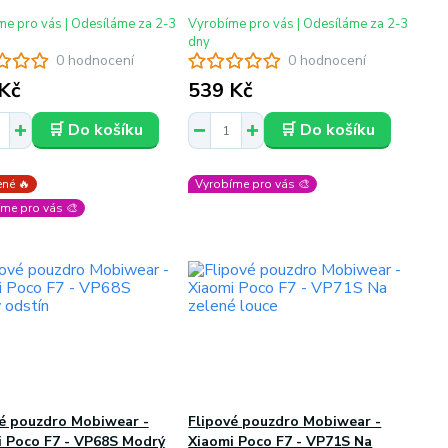
e pro vás | Odesíláme za 2-3
Vyrobíme pro vás | Odesíláme za 2-3
dny
0 hodnocení
0 hodnocení
Kč
539 Kč
🛒 Do košíku
🛒 Do košíku
né 🔥
Vyrobíme pro vás 🎨
me pro vás 🎨
vé pouzdro Mobiwear -
Flipové pouzdro Mobiwear -
i Poco F7 - VP68S Modrý
Xiaomi Poco F7 - VP71S Na