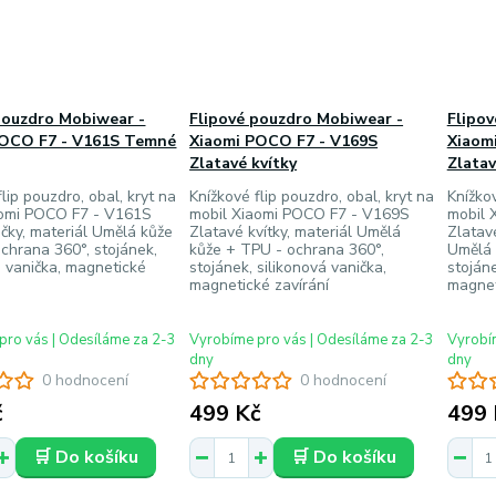
pouzdro Mobiwear -
Flipové pouzdro Mobiwear -
Flipo
POCO F7 - V161S Temné
Xiaomi POCO F7 - V169S
Xiaom
Zlatavé kvítky
Zlatav
lip pouzdro, obal, kryt na
Knížkové flip pouzdro, obal, kryt na
Knížkov
aomi POCO F7 - V161S
mobil Xiaomi POCO F7 - V169S
mobil 
ky, materiál Umělá kůže
Zlatavé kvítky, materiál Umělá
Zlatavé
chrana 360°, stojánek,
kůže + TPU - ochrana 360°,
Umělá 
á vanička, magnetické
stojánek, silikonová vanička,
stojáne
magnetické zavírání
magnet
pro vás | Odesíláme za 2-3
Vyrobíme pro vás | Odesíláme za 2-3
Vyrobím
dny
dny
0 hodnocení
0 hodnocení
č
499 Kč
499 
🛒 Do košíku
🛒 Do košíku