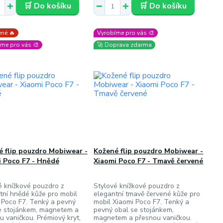
🛒 Do košíku
🛒 Do košíku
né 🔥
Vyrobíme pro vás 🎨
me pro vás 🎨
🚀 Doprava zdarma
 flip pouzdro Mobiwear -
Kožené flip pouzdro Mobiwear -
i Poco F7 - Hnědé
Xiaomi Poco F7 - Tmavě červené
é knížkové pouzdro z
Stylové knížkové pouzdro z
tní hnědé kůže pro mobil
elegantní tmavě červené kůže pro
 Poco F7. Tenký a pevný
mobil Xiaomi Poco F7. Tenký a
e stojánkem, magnetem a
pevný obal se stojánkem,
u vaničkou. Prémiový kryt,
magnetem a přesnou vaničkou.