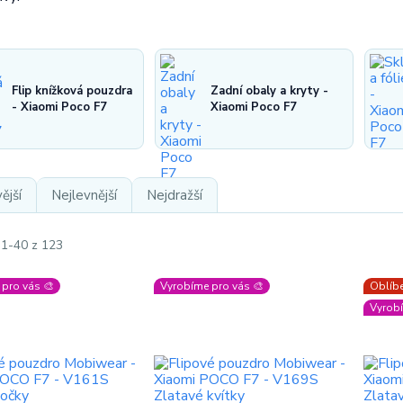
Flip knížková pouzdra
Zadní obaly a kryty -
- Xiaomi Poco F7
Xiaomi Poco F7
ější
Nejlevnější
Nejdražší
 1-40 z 123
pro vás 🎨
Vyrobíme pro vás 🎨
Oblíbe
Vyrobí