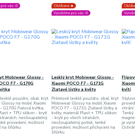
pro vás 🎨
Oblíbené 🔥
Oblíbe
Vyrobíme pro vás 🎨
Vyrobí
ryt Mobiwear Glossy -
Lesklý kryt Mobiwear Glossy -
Flipo
POCO F7 - G170G
Xiaomi POCO F7 - G171G
Xiaomi
vítka
Zlatavé lístky a květy
kvítí
lesklé pouzdro, obal, kryt
Prémiové lesklé pouzdro, obal, kryt
Stylov
 Glossy na mobil Xiaomi
Mobiwear Glossy na mobil Xiaomi
proved
 G170G Fialová kvítka,
POCO F7 - G171G Zlatavé lístky a
chrání
last + TPU silikon - krytí
květy, materiál Plast + TPU silikon
Tenký 
 stranách, neošoupatelný
- krytí po všech stranách,
magnet
enké provedení, možnost
neošoupatelný potisk, tenké
je vyr
í na šňůrku
provedení, možnost přichycení na
Ochrán
šňůrku