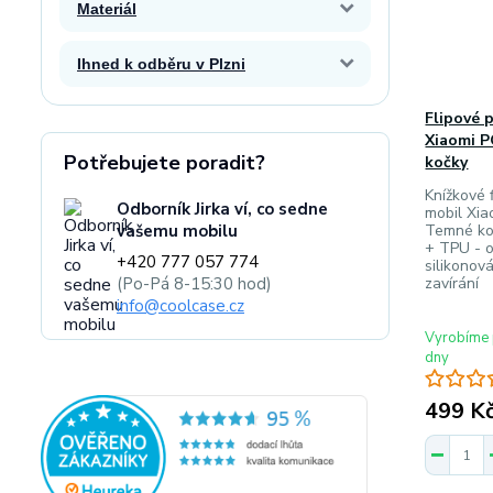
Materiál
Ihned k odběru v Plzni
Flipové 
Xiaomi 
Potřebujete poradit?
kočky
Knížkové f
Odborník Jirka ví, co sedne
mobil Xi
vašemu mobilu
Temné koč
+ TPU - o
+420 777 057 774
silikonov
(Po-Pá 8-15:30 hod)
zavírání
info@coolcase.cz
Vyrobíme 
dny
499 K