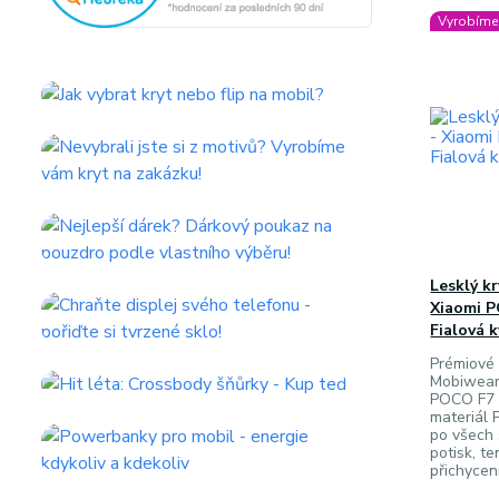
Vyrobíme 
Lesklý k
Xiaomi 
Fialová k
Prémiové 
Mobiwear
POCO F7 -
materiál P
po všech
potisk, t
přichycen