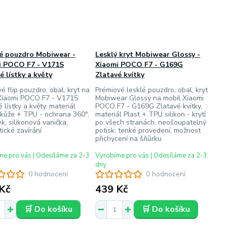
vé pouzdro Mobiwear -
Lesklý kryt Mobiwear Glossy -
i POCO F7 - V171S
Xiaomi POCO F7 - G169G
é lístky a květy
Zlatavé kvítky
é flip pouzdro, obal, kryt na
Prémiové lesklé pouzdro, obal, kryt
Xiaomi POCO F7 - V171S
Mobiwear Glossy na mobil Xiaomi
 lístky a květy, materiál
POCO F7 - G169G Zlatavé kvítky,
kůže + TPU - ochrana 360°,
materiál Plast + TPU silikon - krytí
k, silikonová vanička,
po všech stranách, neošoupatelný
ické zavírání
potisk, tenké provedení, možnost
přichycení na šňůrku
e pro vás | Odesíláme za 2-3
Vyrobíme pro vás | Odesíláme za 2-3
dny
0 hodnocení
0 hodnocení
Kč
439 Kč
🛒 Do košíku
🛒 Do košíku