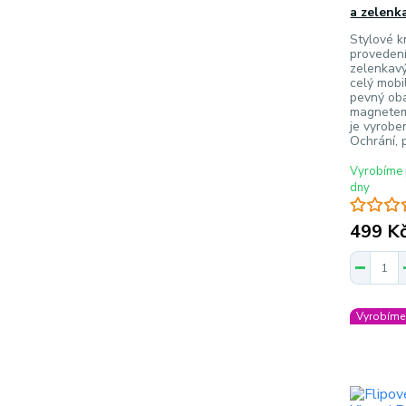
a zelenk
Stylové k
proveden
zelenkavý
celý mobi
pevný oba
magnetem 
je vyrobe
Ochrání, 
Vyrobíme 
dny
499 K
Vyrobíme 