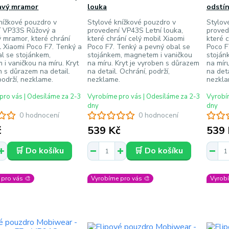
avý mramor
louka
odstí
nížkové pouzdro v
Stylové knížkové pouzdro v
Stylov
í VP33S Růžový a
provedení VP43S Letní louka,
proved
 mramor, které chrání
které chrání celý mobil Xiaomi
které 
l Xiaomi Poco F7. Tenký a
Poco F7. Tenký a pevný obal se
Poco F
l se stojánkem,
stojánkem, magnetem i vaničkou
stoján
i vaničkou na míru. Kryt
na míru. Kryt je vyroben s důrazem
na mír
n s důrazem na detail.
na detail. Ochrání, podrží,
na deta
podrží, nezklame.
nezklame.
nezkla
pro vás | Odesíláme za 2-3
Vyrobíme pro vás | Odesíláme za 2-3
Vyrobím
dny
dny
0 hodnocení
0 hodnocení
č
539 Kč
539 
🛒 Do košíku
🛒 Do košíku
pro vás 🎨
Vyrobíme pro vás 🎨
Vyrobí