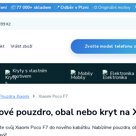
čení
📦
77 000+ skladem
📍
Odběr v Plzni
🎨
Originální motivy
 899 Kč
kt
Vrátit zboží
Zvolte model telefonu 
Kryty s vlastním
Mobily
Elektronika
motivem
Pouzdra Xiaomi
Xiaomi Poco F7
ové pouzdro, obal nebo kryt na 
e svůj Xiaomi Poco F7 do nového kabátku. Nabízíme pouzdra, obaly
avý!