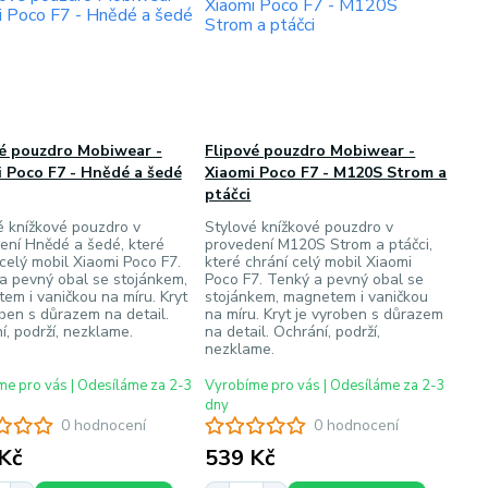
vé pouzdro Mobiwear -
Flipové pouzdro Mobiwear -
 Poco F7 - Hnědé a šedé
Xiaomi Poco F7 - M120S Strom a
ptáčci
é knížkové pouzdro v
Stylové knížkové pouzdro v
ení Hnědé a šedé, které
provedení M120S Strom a ptáčci,
 celý mobil Xiaomi Poco F7.
které chrání celý mobil Xiaomi
a pevný obal se stojánkem,
Poco F7. Tenký a pevný obal se
em i vaničkou na míru. Kryt
stojánkem, magnetem i vaničkou
oben s důrazem na detail.
na míru. Kryt je vyroben s důrazem
í, podrží, nezklame.
na detail. Ochrání, podrží,
nezklame.
e pro vás | Odesíláme za 2-3
Vyrobíme pro vás | Odesíláme za 2-3
dny
0 hodnocení
0 hodnocení
Kč
539 Kč