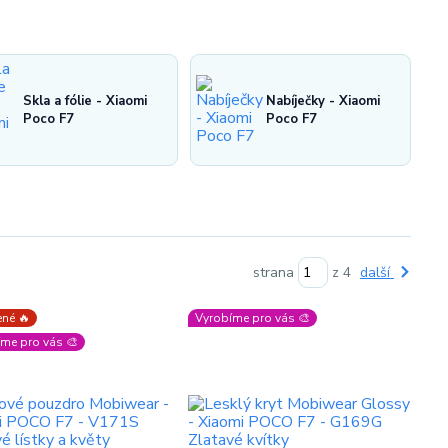
Skla a fólie - Xiaomi
Nabíječky - Xiaomi
Poco F7
Poco F7
strana
z 4
další
né 🔥
Vyrobíme pro vás 🎨
me pro vás 🎨