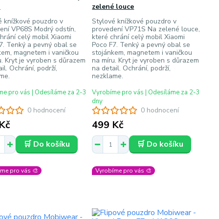
n
zelené louce
é knížkové pouzdro v
Stylové knížkové pouzdro v
ení VP68S Modrý odstín,
provedení VP71S Na zelené louce,
chrání celý mobil Xiaomi
které chrání celý mobil Xiaomi
7. Tenký a pevný obal se
Poco F7. Tenký a pevný obal se
kem, magnetem i vaničkou
stojánkem, magnetem i vaničkou
u. Kryt je vyroben s důrazem
na míru. Kryt je vyroben s důrazem
il. Ochrání, podrží,
na detail. Ochrání, podrží,
me.
nezklame.
e pro vás | Odesíláme za 2-3
Vyrobíme pro vás | Odesíláme za 2-3
dny
0 hodnocení
0 hodnocení
Kč
499 Kč
🛒 Do košíku
🛒 Do košíku
me pro vás 🎨
Vyrobíme pro vás 🎨