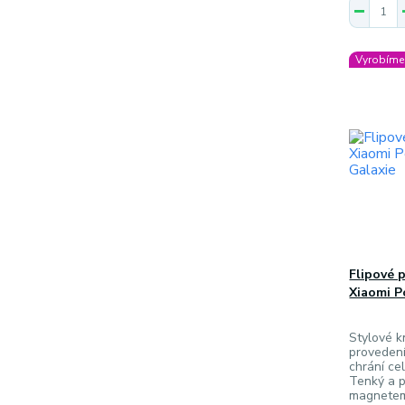
Vyrobíme 
Flipové 
Xiaomi P
Stylové k
provedení
chrání ce
Tenký a p
magnetem 