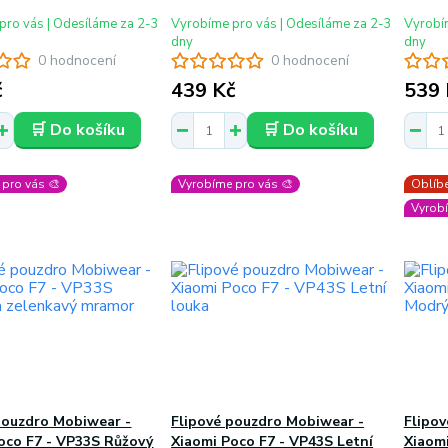
pro vás | Odesíláme za 2-3
Vyrobíme pro vás | Odesíláme za 2-3
Vyrobím
dny
dny
0 hodnocení
0 hodnocení
č
439 Kč
539 
🛒 Do košíku
🛒 Do košíku
pro vás 🎨
Vyrobíme pro vás 🎨
Oblíbe
Vyrobí
pouzdro Mobiwear -
Flipové pouzdro Mobiwear -
Flipo
oco F7 - VP33S Růžový
Xiaomi Poco F7 - VP43S Letní
Xiaom