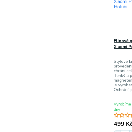
Flipové 
Xiaomi P
Stylové k
provedení
chrání ce
Tenký a p
magnetem 
je vyrobe
Ochrání, 
Vyrobíme 
dny
499 K