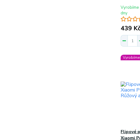
Vyrobíme 
dny
439 K
Vyrobíme 
Flipové 
Xiaomi P