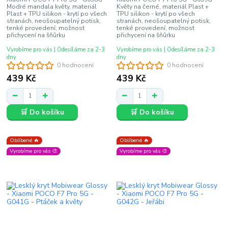
Modré mandala květy, materiál
Květy na černé, materiál Plast +
Plast + TPU silikon - krytí po všech
TPU silikon - krytí po všech
stranách, neošoupatelný potisk,
stranách, neošoupatelný potisk,
tenké provedení, možnost
tenké provedení, možnost
přichycení na šňůrku
přichycení na šňůrku
Vyrobíme pro vás | Odesíláme za 2-3
Vyrobíme pro vás | Odesíláme za 2-3
dny
dny
0 hodnocení
0 hodnocení
439 Kč
439 Kč
🛒 Do košíku
🛒 Do košíku
Oblíbené 🔥
Oblíbené 🔥
Vyrobíme pro vás 🎨
Vyrobíme pro vás 🎨