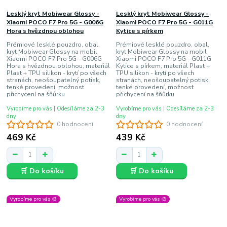
Lesklý kryt Mobiwear Glossy -
Lesklý kryt Mobiwear Glossy -
Xiaomi POCO F7 Pro 5G - G006G
Xiaomi POCO F7 Pro 5G - G011G
Hora s hvězdnou oblohou
Kytice s pírkem
Prémiové lesklé pouzdro, obal,
Prémiové lesklé pouzdro, obal,
kryt Mobiwear Glossy na mobil
kryt Mobiwear Glossy na mobil
Xiaomi POCO F7 Pro 5G - G006G
Xiaomi POCO F7 Pro 5G - G011G
Hora s hvězdnou oblohou, materiál
Kytice s pírkem, materiál Plast +
Plast + TPU silikon - krytí po všech
TPU silikon - krytí po všech
stranách, neošoupatelný potisk,
stranách, neošoupatelný potisk,
tenké provedení, možnost
tenké provedení, možnost
přichycení na šňůrku
přichycení na šňůrku
Vyrobíme pro vás | Odesíláme za 2-3
Vyrobíme pro vás | Odesíláme za 2-3
dny
dny
0 hodnocení
0 hodnocení
469 Kč
439 Kč
🛒 Do košíku
🛒 Do košíku
Vyrobíme pro vás 🎨
Vyrobíme pro vás 🎨