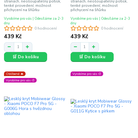
stranách, neošoupatelný potisk,
stranách, neošoupatelný potisk,
tenké provedení, možnost
tenké provedení, možnost
přichycení na šňůrku
přichycení na šňůrku
Vyrobíme pro vás | Odesíláme za 2-3
Vyrobíme pro vás | Odesíláme za 2-3
dny
dny
0 hodnocení
0 hodnocení
439 Kč
439 Kč
🛒 Do košíku
🛒 Do košíku
Oblíbené 🔥
Vyrobíme pro vás 🎨
Vyrobíme pro vás 🎨