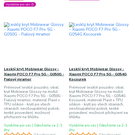
Vyrobíme pro vás 🎨
Lesklý kryt Mobiwear Glossy -
Lesklý kryt Mobiwear Glossy -
Xiaomi POCO F7 Pro 5G - G050G -
Xiaomi POCO F7 Pro 5G - G054G
Fialový mramor
Kocourek
Prémiové lesklé pouzdro, obal,
Prémiové lesklé pouzdro, obal,
kryt Mobiwear Glossy na mobil
kryt Mobiwear Glossy na mobil
Xiaomi POCO F7 Pro 5G - G050G -
Xiaomi POCO F7 Pro 5G - G054G
Fialový mramor, materiál Plast +
Kocourek, materiál Plast + TPU
TPU silikon - krytí po všech
silikon - krytí po všech stranách,
stranách, neošoupatelný potisk,
neošoupatelný potisk, tenké
tenké provedení, možnost
provedení, možnost přichycení na
přichycení na šňůrku
šňůrku
Vyrobíme pro vás | Odesíláme za 2-3
Vyrobíme pro vás | Odesíláme za 2-3
dny
dny
0 hodnocení
0 hodnocení