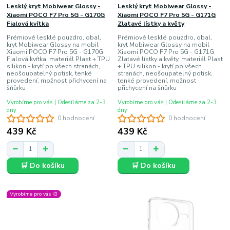
Lesklý kryt Mobiwear Glossy -
Lesklý kryt Mobiwear Glossy -
Xiaomi POCO F7 Pro 5G - G170G
Xiaomi POCO F7 Pro 5G - G171G
Fialová kvítka
Zlatavé lístky a květy
Prémiové lesklé pouzdro, obal,
Prémiové lesklé pouzdro, obal,
kryt Mobiwear Glossy na mobil
kryt Mobiwear Glossy na mobil
Xiaomi POCO F7 Pro 5G - G170G
Xiaomi POCO F7 Pro 5G - G171G
Fialová kvítka, materiál Plast + TPU
Zlatavé lístky a květy, materiál Plast
silikon - krytí po všech stranách,
+ TPU silikon - krytí po všech
neošoupatelný potisk, tenké
stranách, neošoupatelný potisk,
provedení, možnost přichycení na
tenké provedení, možnost
šňůrku
přichycení na šňůrku
Vyrobíme pro vás | Odesíláme za 2-3
Vyrobíme pro vás | Odesíláme za 2-3
dny
dny
0 hodnocení
0 hodnocení
439 Kč
439 Kč
🛒 Do košíku
🛒 Do košíku
Vyrobíme pro vás 🎨