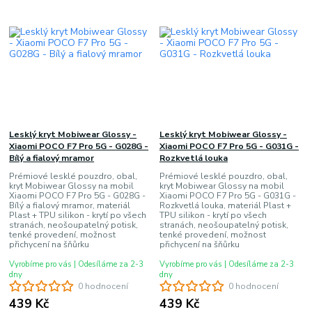
Lesklý kryt Mobiwear Glossy -
Lesklý kryt Mobiwear Glossy -
Xiaomi POCO F7 Pro 5G - G028G -
Xiaomi POCO F7 Pro 5G - G031G -
Bílý a fialový mramor
Rozkvetlá louka
Prémiové lesklé pouzdro, obal,
Prémiové lesklé pouzdro, obal,
kryt Mobiwear Glossy na mobil
kryt Mobiwear Glossy na mobil
Xiaomi POCO F7 Pro 5G - G028G -
Xiaomi POCO F7 Pro 5G - G031G -
Bílý a fialový mramor, materiál
Rozkvetlá louka, materiál Plast +
Plast + TPU silikon - krytí po všech
TPU silikon - krytí po všech
stranách, neošoupatelný potisk,
stranách, neošoupatelný potisk,
tenké provedení, možnost
tenké provedení, možnost
přichycení na šňůrku
přichycení na šňůrku
Vyrobíme pro vás | Odesíláme za 2-3
Vyrobíme pro vás | Odesíláme za 2-3
dny
dny
0 hodnocení
0 hodnocení
439 Kč
439 Kč