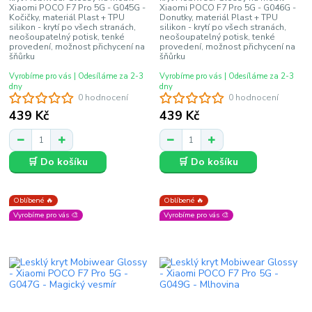
Xiaomi POCO F7 Pro 5G - G045G -
Xiaomi POCO F7 Pro 5G - G046G -
Kočičky, materiál Plast + TPU
Donutky, materiál Plast + TPU
silikon - krytí po všech stranách,
silikon - krytí po všech stranách,
neošoupatelný potisk, tenké
neošoupatelný potisk, tenké
provedení, možnost přichycení na
provedení, možnost přichycení na
šňůrku
šňůrku
Vyrobíme pro vás | Odesíláme za 2-3
Vyrobíme pro vás | Odesíláme za 2-3
dny
dny
0 hodnocení
0 hodnocení
439 Kč
439 Kč
🛒 Do košíku
🛒 Do košíku
Oblíbené 🔥
Oblíbené 🔥
Vyrobíme pro vás 🎨
Vyrobíme pro vás 🎨