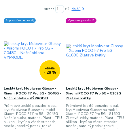
strana
z 2
další
Expresní expedice 🚀
Vyrobíme pro vás 🎨
439 Kč
- 28 %
Lesklý kryt Mobiwear Glossy -
Lesklý kryt Mobiwear Glossy -
Xiaomi POCO F7 Pro 5G - G048G -
Xiaomi POCO F7 Pro 5G - G169G
Noční obloha - VÝPRODEJ
Zlatavé kvítky
Prémiové lesklé pouzdro, obal,
Prémiové lesklé pouzdro, obal,
kryt Mobiwear Glossy na mobil
kryt Mobiwear Glossy na mobil
Xiaomi POCO F7 Pro 5G - G048G -
Xiaomi POCO F7 Pro 5G - G169G
Noční obloha, materiál Plast + TPU
Zlatavé kvítky, materiál Plast + TPU
silikon - krytí po všech stranách,
silikon - krytí po všech stranách,
neošoupatelný potisk, tenké
neošoupatelný potisk, tenké