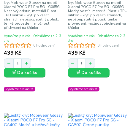
kryt Mobiwear Glossy na mobil
kryt Mobiwear Glossy na mobil
Xiaomi POCO F7 Pro 5G - G065G
Xiaomi POCO F7 Pro 5G - G068G
Nachový odstín, materiál Plast +
Modrý odstín, materiál Plast + TPU
TPU silikon - krytí po všech
silikon - krytí po všech stranách,
stranách, neošoupatelný potisk,
neošoupatelný potisk, tenké
tenké provedení, možnost
provedení, možnost přichycení na
přichycení na šňůrku
šňůrku
Vyrobíme pro vás | Odesíláme za 2-3
Vyrobíme pro vás | Odesíláme za 2-3
dny
dny
0 hodnocení
0 hodnocení
439 Kč
439 Kč
🛒 Do košíku
🛒 Do košíku
Vyrobíme pro vás 🎨
Vyrobíme pro vás 🎨