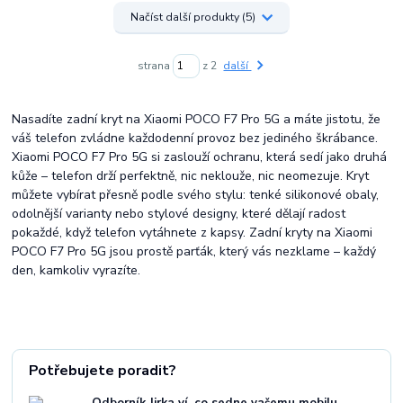
Načíst další produkty (5)
strana
z 2
další
Nasadíte zadní kryt na Xiaomi POCO F7 Pro 5G a máte jistotu, že
váš telefon zvládne každodenní provoz bez jediného škrábance.
Xiaomi POCO F7 Pro 5G si zaslouží ochranu, která sedí jako druhá
kůže – telefon drží perfektně, nic neklouže, nic neomezuje. Kryt
můžete vybírat přesně podle svého stylu: tenké silikonové obaly,
odolnější varianty nebo stylové designy, které dělají radost
pokaždé, když telefon vytáhnete z kapsy. Zadní kryty na Xiaomi
POCO F7 Pro 5G jsou prostě parťák, který vás nezklame – každý
den, kamkoliv vyrazíte.
Potřebujete poradit?