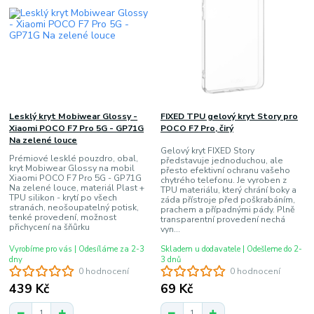
Lesklý kryt Mobiwear Glossy -
FIXED TPU gelový kryt Story pro
Xiaomi POCO F7 Pro 5G - GP71G
POCO F7 Pro, čirý
Na zelené louce
Gelový kryt FIXED Story
Prémiové lesklé pouzdro, obal,
představuje jednoduchou, ale
kryt Mobiwear Glossy na mobil
přesto efektivní ochranu vašeho
Xiaomi POCO F7 Pro 5G - GP71G
chytrého telefonu. Je vyroben z
Na zelené louce, materiál Plast +
TPU materiálu, který chrání boky a
TPU silikon - krytí po všech
záda přístroje před poškrabáním,
stranách, neošoupatelný potisk,
prachem a případnými pády. Plně
tenké provedení, možnost
transparentní provedení nechá
přichycení na šňůrku
vyn...
Vyrobíme pro vás | Odesíláme za 2-3
Skladem u dodavatele | Odešleme do 2-
dny
3 dnů
0 hodnocení
0 hodnocení
439 Kč
69 Kč