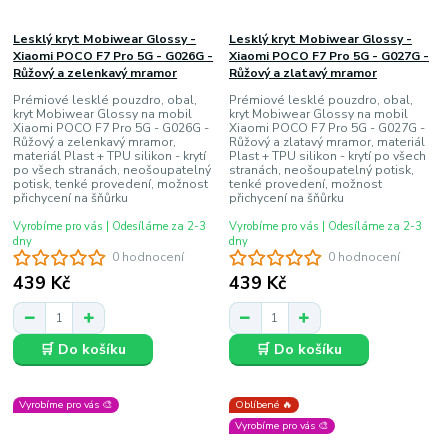
Lesklý kryt Mobiwear Glossy -
Lesklý kryt Mobiwear Glossy -
Xiaomi POCO F7 Pro 5G - G026G -
Xiaomi POCO F7 Pro 5G - G027G -
Růžový a zelenkavý mramor
Růžový a zlatavý mramor
Prémiové lesklé pouzdro, obal,
Prémiové lesklé pouzdro, obal,
kryt Mobiwear Glossy na mobil
kryt Mobiwear Glossy na mobil
Xiaomi POCO F7 Pro 5G - G026G -
Xiaomi POCO F7 Pro 5G - G027G -
Růžový a zelenkavý mramor,
Růžový a zlatavý mramor, materiál
materiál Plast + TPU silikon - krytí
Plast + TPU silikon - krytí po všech
po všech stranách, neošoupatelný
stranách, neošoupatelný potisk,
potisk, tenké provedení, možnost
tenké provedení, možnost
přichycení na šňůrku
přichycení na šňůrku
Vyrobíme pro vás | Odesíláme za 2-3
Vyrobíme pro vás | Odesíláme za 2-3
dny
dny
0 hodnocení
0 hodnocení
439 Kč
439 Kč
🛒 Do košíku
🛒 Do košíku
Vyrobíme pro vás 🎨
Oblíbené 🔥
Vyrobíme pro vás 🎨