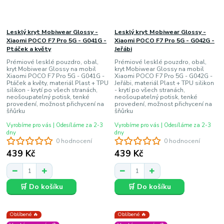
Lesklý kryt Mobiwear Glossy -
Lesklý kryt Mobiwear Glossy -
Xiaomi POCO F7 Pro 5G - G041G -
Xiaomi POCO F7 Pro 5G - G042G -
Ptáček a květy
Jeřábi
Prémiové lesklé pouzdro, obal,
Prémiové lesklé pouzdro, obal,
kryt Mobiwear Glossy na mobil
kryt Mobiwear Glossy na mobil
Xiaomi POCO F7 Pro 5G - G041G -
Xiaomi POCO F7 Pro 5G - G042G -
Ptáček a květy, materiál Plast + TPU
Jeřábi, materiál Plast + TPU silikon
silikon - krytí po všech stranách,
- krytí po všech stranách,
neošoupatelný potisk, tenké
neošoupatelný potisk, tenké
provedení, možnost přichycení na
provedení, možnost přichycení na
šňůrku
šňůrku
Vyrobíme pro vás | Odesíláme za 2-3
Vyrobíme pro vás | Odesíláme za 2-3
dny
dny
0 hodnocení
0 hodnocení
439 Kč
439 Kč
🛒 Do košíku
🛒 Do košíku
Oblíbené 🔥
Oblíbené 🔥