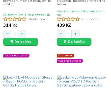
provedení, možnost přichycení na
provedení, možnost přichycení na
šňůrku
šňůrku
Vyrobíme pro vás | Odesíláme za 2-3
Skladem v Plzni | Odesíláme do 24h
dny
0 hodnocení
0 hodnocení
314 Kč
439 Kč
🛒 Do košíku
🛒 Do košíku
Vyrobíme pro vás 🎨
Oblíbené 🔥
Vyrobíme pro vás 🎨