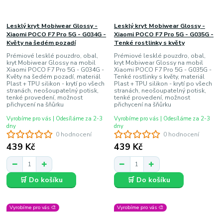
Lesklý kryt Mobiwear Glossy -
Lesklý kryt Mobiwear Glossy -
Xiaomi POCO F7 Pro 5G - G034G -
Xiaomi POCO F7 Pro 5G - G035G -
Květy na šedém pozadí
Tenké rostlinky s květy
Prémiové lesklé pouzdro, obal,
Prémiové lesklé pouzdro, obal,
kryt Mobiwear Glossy na mobil
kryt Mobiwear Glossy na mobil
Xiaomi POCO F7 Pro 5G - G034G -
Xiaomi POCO F7 Pro 5G - G035G -
Květy na šedém pozadí, materiál
Tenké rostlinky s květy, materiál
Plast + TPU silikon - krytí po všech
Plast + TPU silikon - krytí po všech
stranách, neošoupatelný potisk,
stranách, neošoupatelný potisk,
tenké provedení, možnost
tenké provedení, možnost
přichycení na šňůrku
přichycení na šňůrku
Vyrobíme pro vás | Odesíláme za 2-3
Vyrobíme pro vás | Odesíláme za 2-3
dny
dny
0 hodnocení
0 hodnocení
439 Kč
439 Kč
🛒 Do košíku
🛒 Do košíku
Vyrobíme pro vás 🎨
Vyrobíme pro vás 🎨