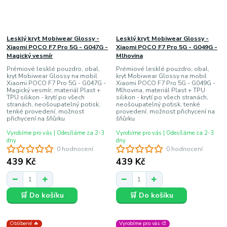
Lesklý kryt Mobiwear Glossy -
Lesklý kryt Mobiwear Glossy -
Xiaomi POCO F7 Pro 5G - G047G -
Xiaomi POCO F7 Pro 5G - G049G -
Magický vesmír
Mlhovina
Prémiové lesklé pouzdro, obal,
Prémiové lesklé pouzdro, obal,
kryt Mobiwear Glossy na mobil
kryt Mobiwear Glossy na mobil
Xiaomi POCO F7 Pro 5G - G047G -
Xiaomi POCO F7 Pro 5G - G049G -
Magický vesmír, materiál Plast +
Mlhovina, materiál Plast + TPU
TPU silikon - krytí po všech
silikon - krytí po všech stranách,
stranách, neošoupatelný potisk,
neošoupatelný potisk, tenké
tenké provedení, možnost
provedení, možnost přichycení na
přichycení na šňůrku
šňůrku
Vyrobíme pro vás | Odesíláme za 2-3
Vyrobíme pro vás | Odesíláme za 2-3
dny
dny
0 hodnocení
0 hodnocení
439 Kč
439 Kč
🛒 Do košíku
🛒 Do košíku
Oblíbené 🔥
Vyrobíme pro vás 🎨