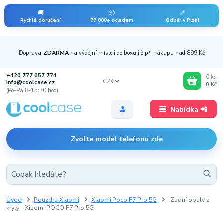
🚚
📦
📍
Rychlé doručení
77 000+ skladem
Odběr v Plzni
Doprava
ZDARMA
na výdejní místo i do boxu již při nákupu nad 899 Kč
+420 777 057 774
0
ks
CZK
info@coolcase.cz
0 Kč
(Po-Pá 8-15:30 hod)
Nabídka 📲
Zvolte model telefonu zde
Úvod
Pouzdra Xiaomi
Xiaomi Poco F7 Pro 5G
Zadní obaly a
kryty - Xiaomi POCO F7 Pro 5G