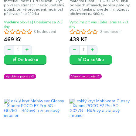
materiál Plast + TPU silikon - krytí
materiál Plast + TPU silikon - krytí
po všech stranách, neošoupatelný
po všech stranách, neošoupatelný
potisk, tenké provedení, možnost
potisk, tenké provedení, možnost
přichycení na šňůrku
přichycení na šňůrku
Vyrobíme pro vás | Odesíláme za 2-3
Vyrobíme pro vás | Odesíláme za 2-3
dny
dny
0 hodnocení
0 hodnocení
469 Kč
439 Kč
🛒 Do košíku
🛒 Do košíku
Vyrobíme pro vás 🎨
Vyrobíme pro vás 🎨