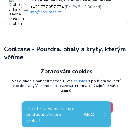
Odborník Jirka ví, co sedne vašemu mobilu
+420 777 057 774
(Po-Pá 8-15:30 hod)
info@coolcase.cz
Coolcase - Pouzdra, obaly a kryty, kterým
věříme
Jsme
Jirka a Pavel
- už přes
10 let
vybíráme ty nejlepší pouzdra,
Zpracování cookies
obaly a kryty pro vaše telefony.
Pečlivě volíme příslušenství pro
mobily
, které spojuje
styl, odolnost a praktičnost
. Jsme
Náš e-shop a partneři potřebují Váš
souhlas
s použitím souborů
exkluzivní distributor Mobiwear v Česku
a kromě e-shopu máme i
cookies, aby Vám mohli zobrazovat informace týkající se Vašich
zájmů.
kamennou prodejnu v Plzni
, kde si můžete kryty prohlédnout.
Každý zákazník je u nás na prvním místě -
vážíme si vaší důvěry
.
V pořádku, jdu si vybrat
Nastavení
Chcete slevu na nákup
příslušenství pro
ANO
X
mobil?
Souhlas můžete odmítnout
zde
.