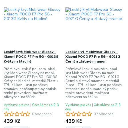
Lesklý kryt Mobiwear Glossy -
Lesklý kryt Mobiwear Glossy -
Xiaomi POCO F7 Pro 5G - G013G
Xiaomi POCO F7 Pro 5G - G021G
Květy na hladině
Černý a zlatavý mramor
Prémiové lesklé pouzdro, obal,
Prémiové lesklé pouzdro, obal,
kryt Mobiwear Glossy na mobil
kryt Mobiwear Glossy na mobil
Xiaomi POCO F7 Pro 5G - G013G
Xiaomi POCO F7 Pro 5G - G021G
Květy na hladině, materiál Plast +
Černý a zlatavý mramor, materiál
TPU silikon - krytí po všech
Plast + TPU silikon - krytí po všech
stranách, neošoupatelný potisk,
stranách, neošoupatelný potisk,
tenké provedení, možnost
tenké provedení, možnost
přichycení na šňůrku
přichycení na šňůrku
Vyrobíme pro vás | Odesíláme za 2-3
Vyrobíme pro vás | Odesíláme za 2-3
dny
dny
0 hodnocení
0 hodnocení
439 Kč
439 Kč