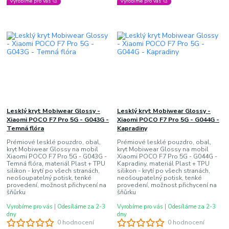
Vyrobíme pro vás 🎨
Vyrobíme pro vás 🎨
Lesklý kryt Mobiwear Glossy -
Lesklý kryt Mobiwear Glossy -
Xiaomi POCO F7 Pro 5G - G043G -
Xiaomi POCO F7 Pro 5G - G044G -
Temná flóra
Kapradiny
Prémiové lesklé pouzdro, obal,
Prémiové lesklé pouzdro, obal,
kryt Mobiwear Glossy na mobil
kryt Mobiwear Glossy na mobil
Xiaomi POCO F7 Pro 5G - G043G -
Xiaomi POCO F7 Pro 5G - G044G -
Temná flóra, materiál Plast + TPU
Kapradiny, materiál Plast + TPU
silikon - krytí po všech stranách,
silikon - krytí po všech stranách,
neošoupatelný potisk, tenké
neošoupatelný potisk, tenké
provedení, možnost přichycení na
provedení, možnost přichycení na
šňůrku
šňůrku
Vyrobíme pro vás | Odesíláme za 2-3
Vyrobíme pro vás | Odesíláme za 2-3
dny
dny
0 hodnocení
0 hodnocení