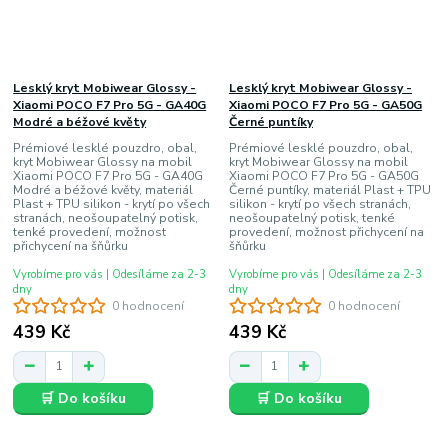
Lesklý kryt Mobiwear Glossy -
Lesklý kryt Mobiwear Glossy -
Xiaomi POCO F7 Pro 5G - GA40G
Xiaomi POCO F7 Pro 5G - GA50G
Modré a béžové květy
Černé puntíky
Prémiové lesklé pouzdro, obal,
Prémiové lesklé pouzdro, obal,
kryt Mobiwear Glossy na mobil
kryt Mobiwear Glossy na mobil
Xiaomi POCO F7 Pro 5G - GA40G
Xiaomi POCO F7 Pro 5G - GA50G
Modré a béžové květy, materiál
Černé puntíky, materiál Plast + TPU
Plast + TPU silikon - krytí po všech
silikon - krytí po všech stranách,
stranách, neošoupatelný potisk,
neošoupatelný potisk, tenké
tenké provedení, možnost
provedení, možnost přichycení na
přichycení na šňůrku
šňůrku
Vyrobíme pro vás | Odesíláme za 2-3
Vyrobíme pro vás | Odesíláme za 2-3
dny
dny
0 hodnocení
0 hodnocení
439 Kč
439 Kč
🛒 Do košíku
🛒 Do košíku