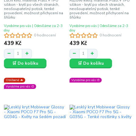
Luční kvítí, materiál Plast + TPU
Růžové květy, materiál Plast + TPU
silikon - krytí po všech stranách,
silikon - krytí po všech stranách,
neošoupatelný potisk, tenké
neošoupatelný potisk, tenké
provedení, možnost přichycení na
provedení, možnost přichycení na
šňůrku
šňůrku
Vyrobíme pro vás | Odesíláme za 2-3
Vyrobíme pro vás | Odesíláme za 2-3
dny
dny
0 hodnocení
0 hodnocení
439 Kč
439 Kč
🛒 Do košíku
🛒 Do košíku
Oblíbené 🔥
Vyrobíme pro vás 🎨
Vyrobíme pro vás 🎨