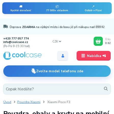
🚚
📦
📍
Rychlé doručení
77 000+ skladem
Odběr v Plzni
Doprava
ZDARMA
na výdejní místo i do boxu již při nákupu nad 899 Kč
+420 777 057 774
0
ks
CZK
info@coolcase.cz
0 Kč
(Po-Pá 8-15:30 hod)
Nabídka 📲
Zvolte model telefonu zde
Úvod
Pouzdra Xiaomi
Xiaomi Poco F3
Pouzdra, obaly a kryty na mobilní