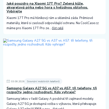
Jaké pouzdro na Xiaomi 17T Pro? Zelená kůže,
akvarelová pírka nebo hora s hvězdnou oblohou.
Vybírejte
Xiaomi 17T Pro má hliníkový rám a skleněná záda. Prémiové
materiály, které si zaslouží odpovídající ochranu. Na CoolCase.cz
máme pro Xiaomi 17T Pro ze...
číst celé
03
.
08
.
2026
Srovnání mobilních telefonů
Samsung Galaxy A27 5G vs A37 vs A57: tři telefony, tři
rozpočty, jedno rozhodnutí. Kdo vyhraje?
Samsung letos v řadě Galaxy A posbíral tři zajímavé modely.
Galaxy A27 5G je dostupná volba s výbavou, která překvapuje.
Galaxy A37 přináší IP68 a osv...
číst celé