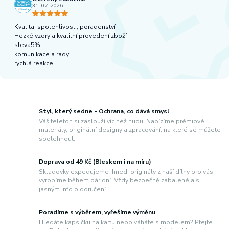
31. 07. 2026
Kvalita, spolehlivost , poradenství
Hezké vzory a kvalitní provedení zboží
sleva5%
komunikace a rady
rychlá reakce
Styl, který sedne - Ochrana, co dává smysl
Váš telefon si zaslouží víc než nudu. Nabízíme prémiové
materiály, originální designy a zpracování, na které se můžete
spolehnout.
Doprava od 49 Kč (Bleskem i na míru)
Skladovky expedujeme ihned, originály z naší dílny pro vás
vyrobíme během pár dní. Vždy bezpečně zabalené a s
jasným info o doručení.
Poradíme s výběrem, vyřešíme výměnu
Hledáte kapsičku na kartu nebo váháte s modelem? Ptejte