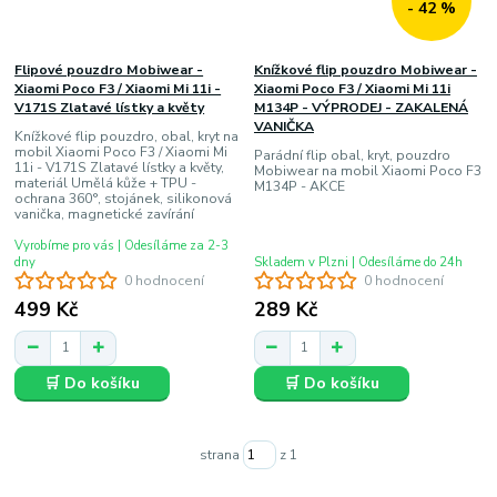
- 42 %
Flipové pouzdro Mobiwear -
Knížkové flip pouzdro Mobiwear -
Xiaomi Poco F3 / Xiaomi Mi 11i -
Xiaomi Poco F3 / Xiaomi Mi 11i
V171S Zlatavé lístky a květy
M134P - VÝPRODEJ - ZAKALENÁ
VANIČKA
Knížkové flip pouzdro, obal, kryt na
mobil Xiaomi Poco F3 / Xiaomi Mi
Parádní flip obal, kryt, pouzdro
11i - V171S Zlatavé lístky a květy,
Mobiwear na mobil Xiaomi Poco F3
materiál Umělá kůže + TPU -
M134P - AKCE
ochrana 360°, stojánek, silikonová
vanička, magnetické zavírání
Vyrobíme pro vás | Odesíláme za 2-3
dny
Skladem v Plzni | Odesíláme do 24h
0 hodnocení
0 hodnocení
499 Kč
289 Kč
🛒 Do košíku
🛒 Do košíku
strana
z 1