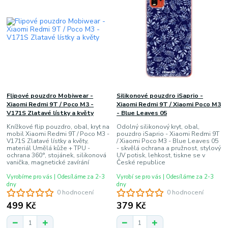
Flipové pouzdro Mobiwear -
Silikonové pouzdro iSaprio -
Xiaomi Redmi 9T / Poco M3 -
Xiaomi Redmi 9T / Xiaomi Poco M3
V171S Zlatavé lístky a květy
- Blue Leaves 05
Knížkové flip pouzdro, obal, kryt na
Odolný silikonový kryt, obal,
mobil Xiaomi Redmi 9T / Poco M3 -
pouzdro iSaprio - Xiaomi Redmi 9T
V171S Zlatavé lístky a květy,
/ Xiaomi Poco M3 - Blue Leaves 05
materiál Umělá kůže + TPU -
- skvělá ochrana a pružnost, stylový
ochrana 360°, stojánek, silikonová
UV potisk, lehkost, tiskne se v
vanička, magnetické zavírání
České republice
Vyrobíme pro vás | Odesíláme za 2-3
Vyrobí se pro vás | Odesíláme za 2-3
dny
dny
0 hodnocení
0 hodnocení
499 Kč
379 Kč