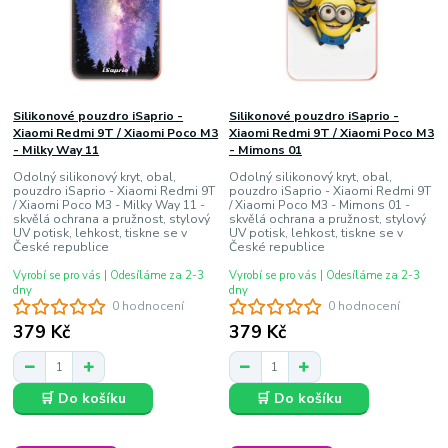
Silikonové pouzdro iSaprio -
Silikonové pouzdro iSaprio -
Xiaomi Redmi 9T / Xiaomi Poco M3
Xiaomi Redmi 9T / Xiaomi Poco M3
- Milky Way 11
- Mimons 01
Odolný silikonový kryt, obal,
Odolný silikonový kryt, obal,
pouzdro iSaprio - Xiaomi Redmi 9T
pouzdro iSaprio - Xiaomi Redmi 9T
/ Xiaomi Poco M3 - Milky Way 11 -
/ Xiaomi Poco M3 - Mimons 01 -
skvělá ochrana a pružnost, stylový
skvělá ochrana a pružnost, stylový
UV potisk, lehkost, tiskne se v
UV potisk, lehkost, tiskne se v
České republice
České republice
Vyrobí se pro vás | Odesíláme za 2-3
Vyrobí se pro vás | Odesíláme za 2-3
dny
dny
0 hodnocení
0 hodnocení
379 Kč
379 Kč
🛒 Do košíku
🛒 Do košíku