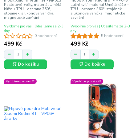
mobil Xiaomi Redmi 9T - MP02S
mobil Xiaomi Redmi 9T - MP04S
Pastelové květy, materiál Umělá
Luční kvítí, materiál Umělá kůže +
kůže + TPU - ochrana 360°,
TPU - ochrana 360°, stojánek,
stojánek, silikonová vanička,
silikonová vanička, magnetické
magnetické zavírání
zavírání
Vyrobíme pro vás | Odesíláme za 2-3
Vyrobíme pro vás | Odesíláme za 2-3
dny
dny
0 hodnocení
5 hodnocení
499 Kč
499 Kč
🛒 Do košíku
🛒 Do košíku
Vyrobíme pro vás 🎨
Vyrobíme pro vás 🎨