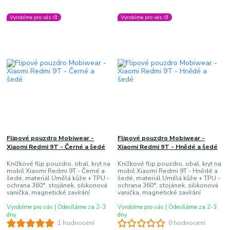
Vyrobíme pro vás 🎨
Vyrobíme pro vás 🎨
Flipové pouzdro Mobiwear -
Flipové pouzdro Mobiwear -
Xiaomi Redmi 9T - Černé a šedé
Xiaomi Redmi 9T - Hnědé a šedé
Knížkové flip pouzdro, obal, kryt na
Knížkové flip pouzdro, obal, kryt na
mobil Xiaomi Redmi 9T - Černé a
mobil Xiaomi Redmi 9T - Hnědé a
šedé, materiál Umělá kůže + TPU -
šedé, materiál Umělá kůže + TPU -
ochrana 360°, stojánek, silikonová
ochrana 360°, stojánek, silikonová
vanička, magnetické zavírání
vanička, magnetické zavírání
Vyrobíme pro vás | Odesíláme za 2-3
Vyrobíme pro vás | Odesíláme za 2-3
dny
dny
1 hodnocení
0 hodnocení