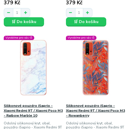
379 Kč
379 Kč
🛒 Do košíku
🛒 Do košíku
Vyrobíme pro vás 🎨
Vyrobíme pro vás 🎨
Silikonové pouzdro iSaprio -
Silikonové pouzdro iSaprio -
Xiaomi Redmi 9T / Xiaomi Poco M3
Xiaomi Redmi 9T / Xiaomi Poco M3
- Raibow Marble 10
- Rowanberry
Odolný silikonový kryt, obal,
Odolný silikonový kryt, obal,
pouzdro iSaprio - Xiaomi Redmi 9T
pouzdro iSaprio - Xiaomi Redmi 9T