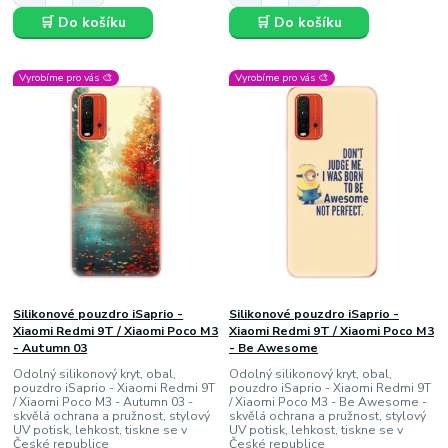
🛒 Do košíku
🛒 Do košíku
Vyrobíme pro vás 🎨
Vyrobíme pro vás 🎨
Silikonové pouzdro iSaprio -
Silikonové pouzdro iSaprio -
Xiaomi Redmi 9T / Xiaomi Poco M3
Xiaomi Redmi 9T / Xiaomi Poco M3
- Autumn 03
- Be Awesome
Odolný silikonový kryt, obal,
Odolný silikonový kryt, obal,
pouzdro iSaprio - Xiaomi Redmi 9T
pouzdro iSaprio - Xiaomi Redmi 9T
/ Xiaomi Poco M3 - Autumn 03 -
/ Xiaomi Poco M3 - Be Awesome -
skvělá ochrana a pružnost, stylový
skvělá ochrana a pružnost, stylový
UV potisk, lehkost, tiskne se v
UV potisk, lehkost, tiskne se v
České republice
České republice