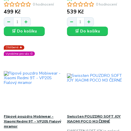
0 hodnocení
0 hodnocení
499 Kč
539 Kč
🛒 Do košíku
🛒 Do košíku
Oblíbené 🔥
Vyrobíme pro vás 🎨
Flipové pouzdro Mobiwear -
Swissten POUZDRO SOFT JOY
Xiaomi Redmi 9T - VP20S Fialový
XIAOMI POCO M3 ČERNÉ
mramor
SWISSTEN SOFT JOY je gelové