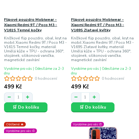
Flipové pouzdro Mobiwear -
Flipové pouzdro Mobiwear -
Xiaomi Redmi 9T / Poco M3 -
Xiaomi Redmi 9T / Poco M3 -
V161S Temné kočky
V169S Zlatavé kvítky
Knížkové flip pouzdro, obal, kryt na
Knížkové flip pouzdro, obal, kryt na
mobil Xiaomi Redmi 9T / Poco M3 -
mobil Xiaomi Redmi 9T / Poco M3 -
V161S Temné kočky, materiál
V169S Zlatavé kvítky, materiál
Umělá kůže + TPU - ochrana 360°,
Umělá kůže + TPU - ochrana 360°,
stojánek, silikonová vanička,
stojánek, silikonová vanička,
magnetické zavírání
magnetické zavírání
Vyrobíme pro vás | Odesíláme za 2-3
Vyrobíme pro vás | Odesíláme za 2-3
dny
dny
0 hodnocení
0 hodnocení
499 Kč
499 Kč
🛒 Do košíku
🛒 Do košíku
Oblíbené 🔥
Vyrobíme pro vás 🎨
Vyrobíme pro vás 🎨