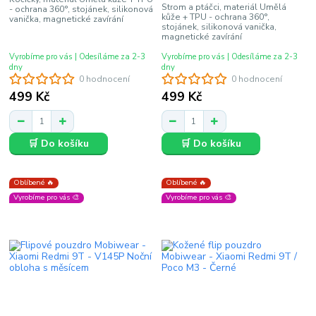
Strom a ptáčci, materiál Umělá
- ochrana 360°, stojánek, silikonová
kůže + TPU - ochrana 360°,
vanička, magnetické zavírání
stojánek, silikonová vanička,
magnetické zavírání
Vyrobíme pro vás | Odesíláme za 2-3
Vyrobíme pro vás | Odesíláme za 2-3
dny
dny
0 hodnocení
0 hodnocení
499 Kč
499 Kč
🛒 Do košíku
🛒 Do košíku
Oblíbené 🔥
Oblíbené 🔥
Vyrobíme pro vás 🎨
Vyrobíme pro vás 🎨