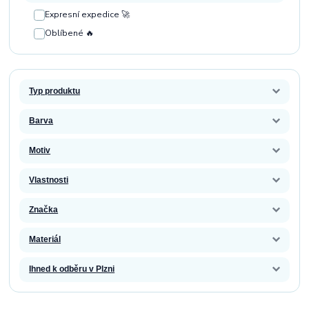
Expresní expedice 🚀
Oblíbené 🔥
Typ produktu
Barva
Motiv
Vlastnosti
Značka
Materiál
Ihned k odběru v Plzni