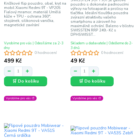
Knížkové flip pouzdro, obal, kryt na
pouzdro s dokonale padnoucími
mobil Xiaomi Redmi 9T - VP20S
výřezy na fotoaparát a prolisy na
Fialový mramor, materiál Umělá
tlačítka. Ideální tloušťka pouzdra
kůže + TPU - ochrana 360°,
zvýrazní atraktivitu vašeho
stojánek, silikonová vanička,
smartphonu a zároveň ho
magnetické zavírání
maximálně ochrání. Baleno v blistru
SWISSTEN RRP 249,- Kč s
DPHSWISST...
Vyrobíme pro vás | Odesíláme za 2-3
Skladem u dodavatele | Odešleme do 2-
dny
3 dnů
0 hodnocení
0 hodnocení
499 Kč
49 Kč
🛒 Do košíku
🛒 Do košíku
Vyrobíme pro vás 🎨
Vyrobíme pro vás 🎨