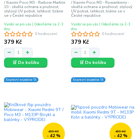
/ Xiaomi Poco M3 - Raibow Marble
/ Xiaomi Poco M3 - Rowanberry -
10 - skvělá ochrana a pružnost,
skvělá ochrana a pružnost, stylový
stylový UV potisk, lehkost, tiskne
UV potisk, lehkost, tiskne se v
se v České republice
České republice
Vyrobí se pro vás | Odesíláme za 2-3
Vyrobí se pro vás | Odesíláme za 2-3
dny
dny
0 hodnocení
0 hodnocení
379 Kč
379 Kč
🛒 Do košíku
🛒 Do košíku
Expresní expedice 🚀
Expresní expedice 🚀
499 Kč
499 Kč
- 42 %
- 42 %