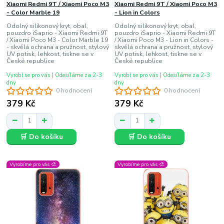
Xiaomi Redmi 9T / Xiaomi Poco M3
Xiaomi Redmi 9T / Xiaomi Poco M3
- Color Marble 19
- Lion in Colors
Odolný silikonový kryt, obal,
Odolný silikonový kryt, obal,
pouzdro iSaprio - Xiaomi Redmi 9T
pouzdro iSaprio - Xiaomi Redmi 9T
/ Xiaomi Poco M3 - Color Marble 19
/ Xiaomi Poco M3 - Lion in Colors -
- skvělá ochrana a pružnost, stylový
skvělá ochrana a pružnost, stylový
UV potisk, lehkost, tiskne se v
UV potisk, lehkost, tiskne se v
České republice
České republice
Vyrobí se pro vás | Odesíláme za 2-3
Vyrobí se pro vás | Odesíláme za 2-3
dny
dny
0 hodnocení
0 hodnocení
379 Kč
379 Kč
🛒 Do košíku
🛒 Do košíku
Vyrobíme pro vás 🎨
Vyrobíme pro vás 🎨