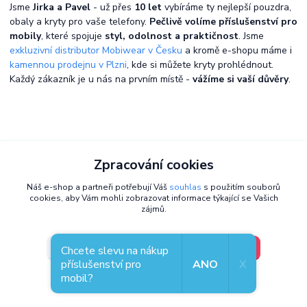
Jsme
Jirka a Pavel
- už přes
10 let
vybíráme ty nejlepší pouzdra,
obaly a kryty pro vaše telefony.
Pečlivě volíme příslušenství pro
mobily
, které spojuje
styl, odolnost a praktičnost
. Jsme
exkluzivní distributor Mobiwear v Česku
a kromě e-shopu máme i
kamennou prodejnu v Plzni
, kde si můžete kryty prohlédnout.
Každý zákazník je u nás na prvním místě -
vážíme si vaší důvěry
.
Zpracování cookies
Náš e-shop a partneři potřebují Váš
souhlas
s použitím souborů
cookies, aby Vám mohli zobrazovat informace týkající se Vašich
zájmů.
V pořádku, jdu si vybrat
Nastavení
Chcete slevu na nákup
příslušenství pro
ANO
X
mobil?
Souhlas můžete odmítnout
zde
.