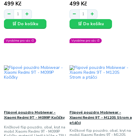
499 Kč
499 Kč
🛒 Do košíku
🛒 Do košíku
Vyrobíme pro vás 🎨
Vyrobíme pro vás 🎨
Flipové pouzdro Mobiwear -
Flipové pouzdro Mobiwear -
Xiaomi Redmi 9T - M099P Kočičky
Xiaomi Redmi 9T - M120S Strom a
ptáčci
Knížkové flip pouzdro, obal, kryt na
Knížkové flip pouzdro, obal, kryt na
mobil Xiaomi Redmi 9T - M099P
mobil Xiaomi Redmi 9T - M120S
Kočičky, materiál Umělá kůže + TPU