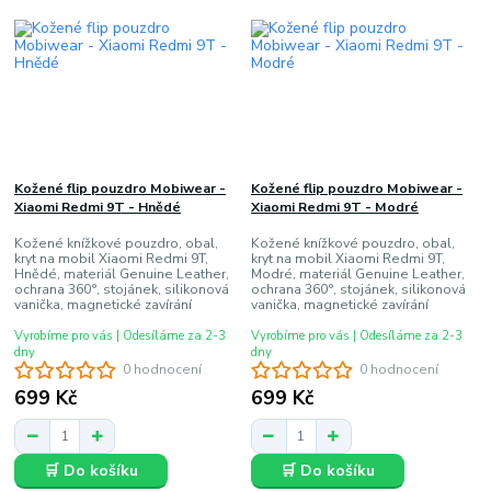
Kožené flip pouzdro Mobiwear -
Kožené flip pouzdro Mobiwear -
Xiaomi Redmi 9T - Hnědé
Xiaomi Redmi 9T - Modré
Kožené knížkové pouzdro, obal,
Kožené knížkové pouzdro, obal,
kryt na mobil Xiaomi Redmi 9T,
kryt na mobil Xiaomi Redmi 9T,
Hnědé, materiál Genuine Leather,
Modré, materiál Genuine Leather,
ochrana 360°, stojánek, silikonová
ochrana 360°, stojánek, silikonová
vanička, magnetické zavírání
vanička, magnetické zavírání
Vyrobíme pro vás | Odesíláme za 2-3
Vyrobíme pro vás | Odesíláme za 2-3
dny
dny
0 hodnocení
0 hodnocení
699 Kč
699 Kč
🛒 Do košíku
🛒 Do košíku