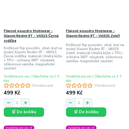
Flipové pouzdro Mobiwear -
Flipové pouzdro Mobiwear -
Xiaomi Redmi 9T - VA51S Černá
Xiaomi Redmi 9T - VA53S Zebří
srdíčka
Knížkové flip pouzdro, obal, kryt na
Knížkové flip pouzdro, obal, kryt na
mobil Xiaomi Redmi 9T - VA53S
mobil Xiaomi Redmi 9T - VA51S
Zebří, materiál Umělá kůže + TPU -
Černá srdíčka, materiál Umělá kůže
ochrana 360°, stojánek, silikonová
+ TPU - ochrana 360°, stojánek,
vanička, magnetické zavírání
silikonová vanička, magnetické
zavírání
Vyrobíme pro vás | Odesíláme za 2-3
Vyrobíme pro vás | Odesíláme za 2-3
dny
dny
0 hodnocení
0 hodnocení
499 Kč
499 Kč
🛒 Do košíku
🛒 Do košíku
Vyrobíme pro vás 🎨
Vyrobíme pro vás 🎨