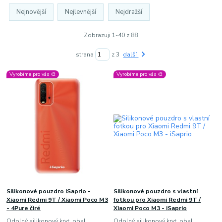
Nejnovější
Nejlevnější
Nejdražší
Zobrazuji 1-40 z 88
strana
z 3
další
Vyrobíme pro vás 🎨
Vyrobíme pro vás 🎨
Silikonové pouzdro iSaprio -
Silikonové pouzdro s vlastní
Xiaomi Redmi 9T / Xiaomi Poco M3
fotkou pro Xiaomi Redmi 9T /
- 4Pure čiré
Xiaomi Poco M3 - iSaprio
Odolný silikonový kryt, obal,
Odolný silikonový kryt, obal,