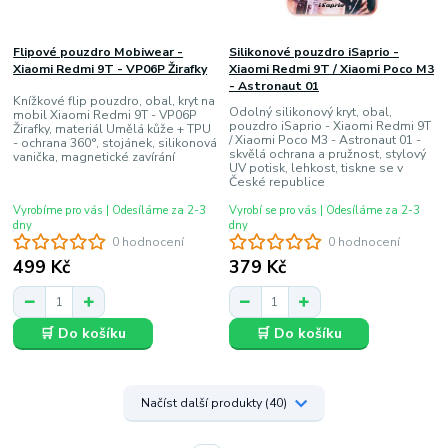
Flipové pouzdro Mobiwear -
Silikonové pouzdro iSaprio -
Xiaomi Redmi 9T - VP06P Žirafky
Xiaomi Redmi 9T / Xiaomi Poco M3
- Astronaut 01
Knížkové flip pouzdro, obal, kryt na
Odolný silikonový kryt, obal,
mobil Xiaomi Redmi 9T - VP06P
pouzdro iSaprio - Xiaomi Redmi 9T
Žirafky, materiál Umělá kůže + TPU
/ Xiaomi Poco M3 - Astronaut 01 -
- ochrana 360°, stojánek, silikonová
skvělá ochrana a pružnost, stylový
vanička, magnetické zavírání
UV potisk, lehkost, tiskne se v
České republice
Vyrobíme pro vás | Odesíláme za 2-3
Vyrobí se pro vás | Odesíláme za 2-3
dny
dny
0 hodnocení
0 hodnocení
499 Kč
379 Kč
🛒 Do košíku
🛒 Do košíku
Načíst další produkty (40)