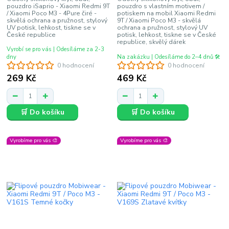
pouzdro iSaprio - Xiaomi Redmi 9T
pouzdro s vlastním motivem /
/ Xiaomi Poco M3 - 4Pure čiré -
potiskem na mobil Xiaomi Redmi
skvělá ochrana a pružnost, stylový
9T / Xiaomi Poco M3 - skvělá
UV potisk, lehkost, tiskne se v
ochrana a pružnost, stylový UV
České republice
potisk, lehkost, tiskne se v České
republice, skvělý dárek
Vyrobí se pro vás | Odesíláme za 2-3
dny
Na zakázku | Odesíláme do 2–4 dnů 🛠️
0 hodnocení
0 hodnocení
269 Kč
469 Kč
🛒 Do košíku
🛒 Do košíku
Vyrobíme pro vás 🎨
Vyrobíme pro vás 🎨