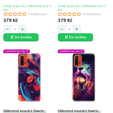
Vyrobí se pro vás | Odesíláme za 2-3
Vyrobí se pro vás | Odesíláme za 2-3
dny
dny
0 hodnocení
0 hodnocení
379 Kč
379 Kč
🛒 Do košíku
🛒 Do košíku
Vyrobíme pro vás 🎨
Vyrobíme pro vás 🎨
Silikonové pouzdro iSaprio -
Silikonové pouzdro iSaprio -