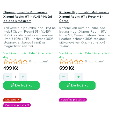
Flipové pouzdro Mobiwear -
Kožené flip pouzdro Mobiwear -
Xiaomi Redmi 9T - V145P Noční
Xiaomi Redmi 9T / Poco M3 -
obloha s měsícem
Černé
Knížkové flip pouzdro, obal, kryt na
Kožené knížkové pouzdro, obal,
mobil Xiaomi Redmi 9T - V145P
kryt na mobil Xiaomi Redmi 9T /
Noční obloha s měsícem, materiál
Poco M3, Černé, materiál Genuine
Umělá kůže + TPU - ochrana 360°,
Leather, ochrana 360°, stojánek,
stojánek, silikonová vanička,
silikonová vanička, magnetické
magnetické zavírání
zavírání
Vyrobíme pro vás | Odesíláme za 2-3
Vyrobíme pro vás | Odesíláme za 2-3
dny
dny
0 hodnocení
0 hodnocení
499 Kč
699 Kč
🛒 Do košíku
🛒 Do košíku
Oblíbené 🔥
Vyrobíme pro vás 🎨
Vyrobíme pro vás 🎨