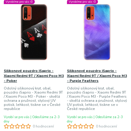
Vyrobíme pro vás 🎨
Vyrobíme pro vás 🎨
Silikonové pouzdro iSaprio -
Silikonové pouzdro iSaprio -
Xiaomi Redmi 9T / Xiaomi Poco M3
Xiaomi Redmi 9T / Xiaomi Poco M3
- Poker
- Purple Feathers
Odolný silikonový kryt, obal,
Odolný silikonový kryt, obal,
pouzdro iSaprio - Xiaomi Redmi 9T
pouzdro iSaprio - Xiaomi Redmi 9T
/ Xiaomi Poco M3 - Poker - skvělá
/ Xiaomi Poco M3 - Purple Feathers
ochrana a pružnost, stylový UV
- skvělá ochrana a pružnost, stylový
potisk, lehkost, tiskne se v České
UV potisk, lehkost, tiskne se v
republice
České republice
Vyrobí se pro vás | Odesíláme za 2-3
Vyrobí se pro vás | Odesíláme za 2-3
dny
dny
0 hodnocení
0 hodnocení