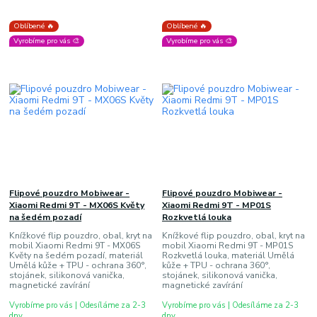
Oblíbené 🔥
Oblíbené 🔥
Vyrobíme pro vás 🎨
Vyrobíme pro vás 🎨
Flipové pouzdro Mobiwear -
Flipové pouzdro Mobiwear -
Xiaomi Redmi 9T - MX06S Květy
Xiaomi Redmi 9T - MP01S
na šedém pozadí
Rozkvetlá louka
Knížkové flip pouzdro, obal, kryt na
Knížkové flip pouzdro, obal, kryt na
mobil Xiaomi Redmi 9T - MX06S
mobil Xiaomi Redmi 9T - MP01S
Květy na šedém pozadí, materiál
Rozkvetlá louka, materiál Umělá
Umělá kůže + TPU - ochrana 360°,
kůže + TPU - ochrana 360°,
stojánek, silikonová vanička,
stojánek, silikonová vanička,
magnetické zavírání
magnetické zavírání
Vyrobíme pro vás | Odesíláme za 2-3
Vyrobíme pro vás | Odesíláme za 2-3
dny
dny