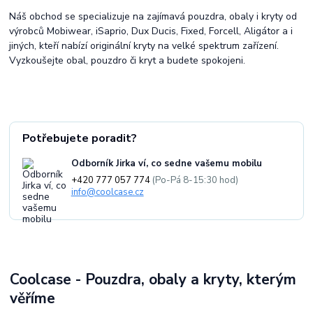
Náš obchod se specializuje na zajímavá pouzdra, obaly i kryty od
výrobců Mobiwear, iSaprio, Dux Ducis, Fixed, Forcell, Aligátor a i
jiných, kteří nabízí originální kryty na velké spektrum zařízení.
Vyzkoušejte obal, pouzdro či kryt a budete spokojeni.
Potřebujete poradit?
Odborník Jirka ví, co sedne vašemu mobilu
+420 777 057 774
(Po-Pá 8-15:30 hod)
info@coolcase.cz
Coolcase - Pouzdra, obaly a kryty, kterým
věříme