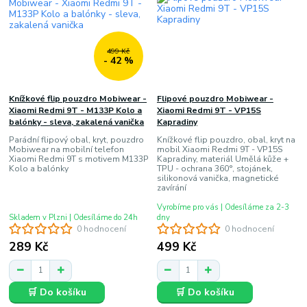
499 Kč
- 42 %
Knížkové flip pouzdro Mobiwear -
Flipové pouzdro Mobiwear -
Xiaomi Redmi 9T - M133P Kolo a
Xiaomi Redmi 9T - VP15S
balónky - sleva, zakalená vanička
Kapradiny
Parádní flipový obal, kryt, pouzdro
Knížkové flip pouzdro, obal, kryt na
Mobiwear na mobilní telefon
mobil Xiaomi Redmi 9T - VP15S
Xiaomi Redmi 9T s motivem M133P
Kapradiny, materiál Umělá kůže +
Kolo a balónky
TPU - ochrana 360°, stojánek,
silikonová vanička, magnetické
zavírání
Vyrobíme pro vás | Odesíláme za 2-3
Skladem v Plzni | Odesíláme do 24h
dny
0 hodnocení
0 hodnocení
289 Kč
499 Kč
🛒 Do košíku
🛒 Do košíku