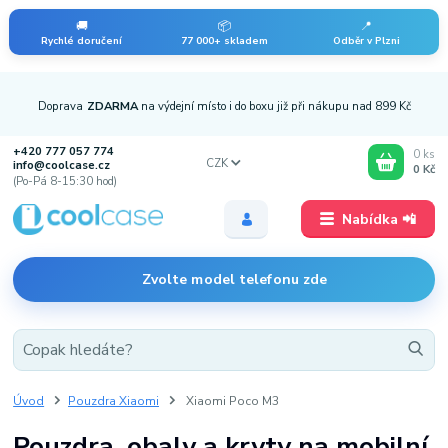
🚚
📦
📍
Rychlé doručení
77 000+ skladem
Odběr v Plzni
Doprava
ZDARMA
na výdejní místo i do boxu již při nákupu nad 899 Kč
+420 777 057 774
0
ks
CZK
info@coolcase.cz
0 Kč
(Po-Pá 8-15:30 hod)
Nabídka 📲
Zvolte model telefonu zde
Úvod
Pouzdra Xiaomi
Xiaomi Poco M3
Pouzdra, obaly a kryty na mobilní