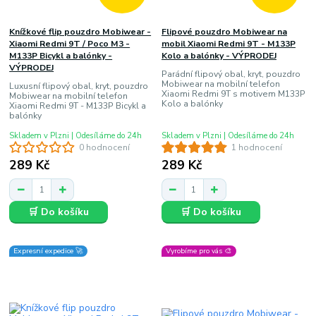
Knížkové flip pouzdro Mobiwear -
Flipové pouzdro Mobiwear na
Xiaomi Redmi 9T / Poco M3 -
mobil Xiaomi Redmi 9T - M133P
M133P Bicykl a balónky -
Kolo a balónky - VÝPRODEJ
VÝPRODEJ
Parádní flipový obal, kryt, pouzdro
Mobiwear na mobilní telefon
Luxusní flipový obal, kryt, pouzdro
Xiaomi Redmi 9T s motivem M133P
Mobiwear na mobilní telefon
Kolo a balónky
Xiaomi Redmi 9T - M133P Bicykl a
balónky
Skladem v Plzni | Odesíláme do 24h
Skladem v Plzni | Odesíláme do 24h
0 hodnocení
1 hodnocení
289 Kč
289 Kč
🛒 Do košíku
🛒 Do košíku
Expresní expedice 🚀
Vyrobíme pro vás 🎨