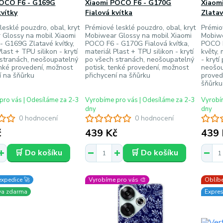
POCO F6 - G169G
Xiaomi POCO F6 - G170G
Xiaom
kvítky
Fialová kvítka
Zlatav
lesklé pouzdro, obal, kryt
Prémiové lesklé pouzdro, obal, kryt
Prémio
 Glossy na mobil Xiaomi
Mobiwear Glossy na mobil Xiaomi
Mobiwe
 G169G Zlatavé kvítky,
POCO F6 - G170G Fialová kvítka,
POCO F
last + TPU silikon - krytí
materiál Plast + TPU silikon - krytí
květy, 
 stranách, neošoupatelný
po všech stranách, neošoupatelný
- krytí
enké provedení, možnost
potisk, tenké provedení, možnost
neošou
í na šňůrku
přichycení na šňůrku
proved
šňůrku
pro vás | Odesíláme za 2-3
Vyrobíme pro vás | Odesíláme za 2-3
Vyrobím
dny
dny
0 hodnocení
0 hodnocení
č
439 Kč
439 
🛒 Do košíku
🛒 Do košíku
expedice 🚀
Vyrobíme pro vás 🎨
Oblíbe
va zdarma
Expres