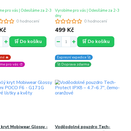
e pro vás | Odesíláme za 2-3
Vyrobíme pro vás | Odesíláme za 2-3
dny
0 hodnocení
0 hodnocení
Kč
499 Kč
🛒 Do košíku
🛒 Do košíku
né 🔥
Expresní expedice 🚀
me pro vás 🎨
🚀 Doprava zdarma
 kryt Mobiwear Glossy -
Voděodolné pouzdro Tech-