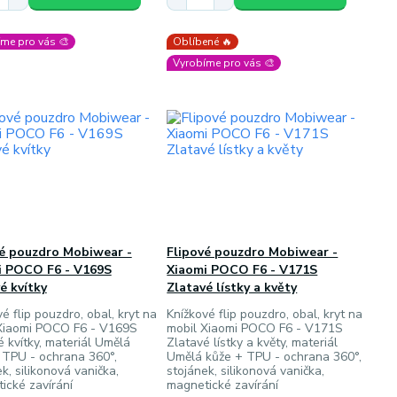
me pro vás 🎨
Oblíbené 🔥
Vyrobíme pro vás 🎨
vé pouzdro Mobiwear -
Flipové pouzdro Mobiwear -
i POCO F6 - V169S
Xiaomi POCO F6 - V171S
é kvítky
Zlatavé lístky a květy
é flip pouzdro, obal, kryt na
Knížkové flip pouzdro, obal, kryt na
Xiaomi POCO F6 - V169S
mobil Xiaomi POCO F6 - V171S
é kvítky, materiál Umělá
Zlatavé lístky a květy, materiál
 TPU - ochrana 360°,
Umělá kůže + TPU - ochrana 360°,
k, silikonová vanička,
stojánek, silikonová vanička,
ické zavírání
magnetické zavírání