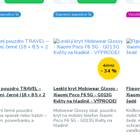
expedice 🚀
Expresní expedice 🚀
Vyrobí
439 Kč
- 34 %
í pouzdro TRAVEL –
Lesklý kryt Mobiwear Glossy -
Flipo
ní, černé (18 × 8,5 × 2
Xiaomi Poco F6 5G - G013G
Xiaomi
Květy na hladině - VÝPRODEJ
šedé
ní černé pouzdro
Mobiwear Glossy obal, pouzdro,
Knížkov
a opasek nebo batoh –
kryt na mobilní telefon Xiaomi
mobil 
on, powerbanku a
Poco F6 5G - G013G Květy na
šedé, 
hladině
ochran
vaničk