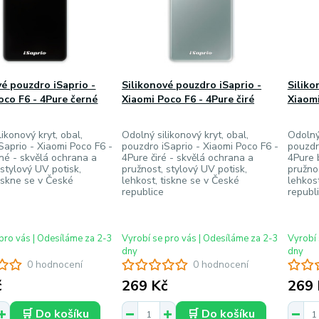
vé pouzdro iSaprio -
Silikonové pouzdro iSaprio -
Siliko
oco F6 - 4Pure černé
Xiaomi Poco F6 - 4Pure čiré
Xiaomi
ikonový kryt, obal,
Odolný silikonový kryt, obal,
Odolný 
Saprio - Xiaomi Poco F6 -
pouzdro iSaprio - Xiaomi Poco F6 -
pouzdr
né - skvělá ochrana a
4Pure čiré - skvělá ochrana a
4Pure 
 stylový UV potisk,
pružnost, stylový UV potisk,
pružnos
tiskne se v České
lehkost, tiskne se v České
lehkos
republice
republ
pro vás | Odesíláme za 2-3
Vyrobí se pro vás | Odesíláme za 2-3
Vyrobí 
dny
dny
0 hodnocení
0 hodnocení
č
269 Kč
269 
🛒 Do košíku
🛒 Do košíku