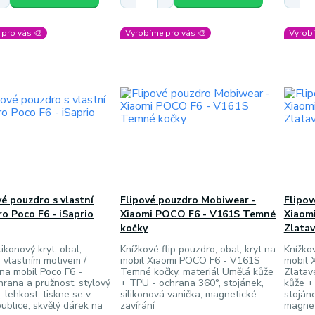
pro vás 🎨
Vyrobíme pro vás 🎨
Vyrobí
vé pouzdro s vlastní
Flipové pouzdro Mobiwear -
Flipo
ro Poco F6 - iSaprio
Xiaomi POCO F6 - V161S Temné
Xiaom
kočky
Zlatav
ikonový kryt, obal,
Knížkové flip pouzdro, obal, kryt na
Knížkov
 vlastním motivem /
mobil Xiaomi POCO F6 - V161S
mobil 
na mobil Poco F6 -
Temné kočky, materiál Umělá kůže
Zlatav
hrana a pružnost, stylový
+ TPU - ochrana 360°, stojánek,
kůže +
, lehkost, tiskne se v
silikonová vanička, magnetické
stojáne
ublice, skvělý dárek na
zavírání
magnet