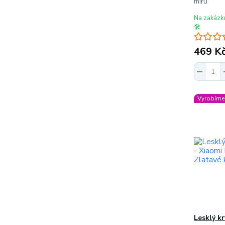
míru
Na zakázk
🛠️
469 K
Vyrobíme 
Lesklý k