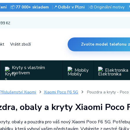
čení
📦
77 000+ skladem
📍
Odběr v Plzni
🎨
Originální motivy
 899 Kč
kt
Vrátit zboží
Zvolte model telefonu 
Kryty s vlastním
Mobily
Elektronika
motivem
Příslušenství Xiaomi
Xiaomi Poco F6 5G
Pouzdra a kryty - Poco
dra, obaly a kryty Xiaomi Poco
kryty, obaly a pouzdra pro váš nový Xiaomi Poco F6 5G. Potřebuj
nabídku, která vyhoví vašim představám. Vybírejte z pestré škály s