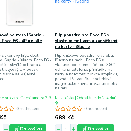
nové pouzdro iSaprio -
Flip pouzdro pro Poco F6 s
 Poco F6 - 4Pure bílé
vlastním motivem a kapsičkami
na karty - iSaprio
silikonový kryt, obal,
Flip knížkové pouzdro, kryt, obal
o iSaprio - Xiaomi Poco F6 -
iSaprio na mobil Poco F6 s
bílé - skvělá ochrana a
vlastním potiskem - fotkou, 360°
t, stylový UV potisk,
ochrana telefonu, přihrádka na
t, tiskne se v České
karty a hotovost, funkce stojánku,
ice
pevná TPU vanička, spolehlivé
magnetické zavírání, vlastní motiv
na míru
se pro vás | Odesíláme za 2-3
Na zakázku | Odesíláme do 2–4 dnů
🛠️
0 hodnocení
0 hodnocení
Kč
689 Kč
🛒 Do košíku
🛒 Do košíku