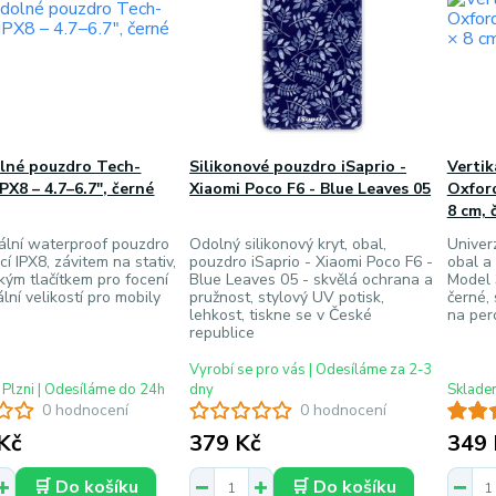
lné pouzdro Tech-
Silikonové pouzdro iSaprio -
Vertik
PX8 – 4.7–6.7", černé
Xiaomi Poco F6 - Blue Leaves 05
Oxford
8 cm, 
ální waterproof pouzdro
Odolný silikonový kryt, obal,
Univerz
ací IPX8, závitem na stativ,
pouzdro iSaprio - Xiaomi Poco F6 -
obal a
ým tlačítkem pro focení
Blue Leaves 05 - skvělá ochrana a
Model 
lní velikostí pro mobily
pružnost, stylový UV potisk,
černé,
lehkost, tiskne se v České
na per
republice
Vyrobí se pro vás | Odesíláme za 2-3
 Plzni | Odesíláme do 24h
dny
Skladem
0 hodnocení
0 hodnocení
Kč
379 Kč
349 
🛒 Do košíku
🛒 Do košíku