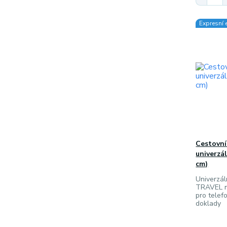
Expresní 
Cestovn
univerzál
cm)
Univerzál
TRAVEL n
pro telef
doklady