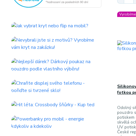
Vyrobíme 
Silikono
fotkou p
Odolný sil
pouzdro s
potiskem 
skvělá oc
UV potisk
České rep