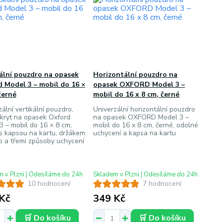
ální pouzdro na opasek
Horizontální pouzdro na
 Model 3 – mobil do 16 ×
opasek OXFORD Model 3 –
černé
mobil do 16 x 8 cm, černé
ální vertikální pouzdro,
Univerzální horizontální pouzdro
 kryt na opasek Oxford
na opasek OXFORD Model 3 –
3 – mobil do 16 × 8 cm,
mobil do 16 x 8 cm, černé, odolné
 s kapsou na kartu, držákem
uchycení a kapsa na kartu
o a třemi způsoby uchycení
 v Plzni | Odesíláme do 24h
Skladem v Plzni | Odesíláme do 24h
10 hodnocení
7 hodnocení
Kč
349 Kč
🛒 Do košíku
🛒 Do košíku