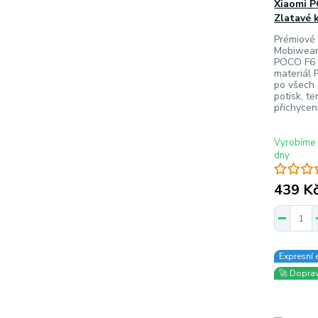
Xiaomi 
Zlatavé 
Prémiové 
Mobiwear
POCO F6 -
materiál P
po všech
potisk, t
přichycen
Vyrobíme 
dny
439 K
Expresní 
🚀 Dopra