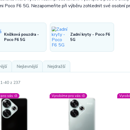
mi Poco F6 5G. Nezapomeňte při výběru zohlednit své osobní pr
Knížková pouzdra -
Zadní kryty - Poco F6
Poco F6 5G
5G
ější
Nejlevnější
Nejdražší
 1-40 z 237
pro vás 🎨
Vyrobíme pro vás 🎨
Vyrobí