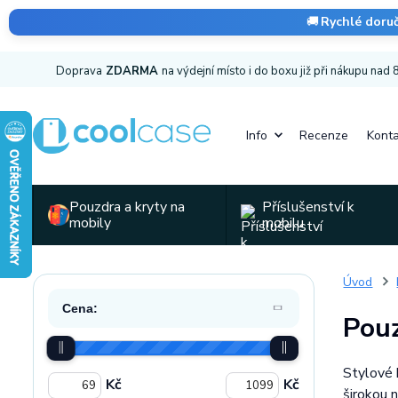
🚚
Rychlé doru
Doprava
ZDARMA
na výdejní místo i do boxu již při nákupu nad
Info
Recenze
Konta
Pouzdra a kryty na
Příslušenství k
mobily
mobilu
Úvod
Cena:
Pouz
Stylové 
Kč
Kč
širokou 