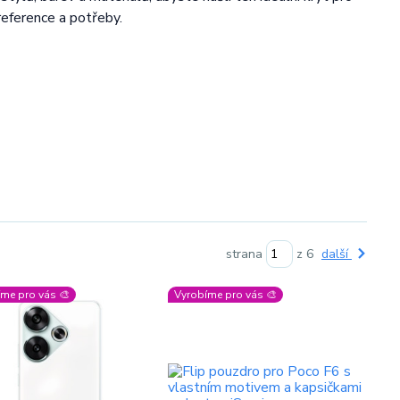
eference a potřeby.
strana
z 6
další
me pro vás 🎨
Vyrobíme pro vás 🎨