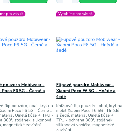
me pro vás 🎨
Vyrobíme pro vás 🎨
vé pouzdro Mobiwear -
Flipové pouzdro Mobiwear -
 Poco F6 5G - Černé a
Xiaomi Poco F6 5G - Hnědé a
šedé
é flip pouzdro, obal, kryt na
Knížkové flip pouzdro, obal, kryt na
Xiaomi Poco F6 5G - Černé a
mobil Xiaomi Poco F6 5G - Hnědé
materiál Umělá kůže + TPU -
a šedé, materiál Umělá kůže +
a 360°, stojánek, silikonová
TPU - ochrana 360°, stojánek,
a, magnetické zavírání
silikonová vanička, magnetické
zavírání