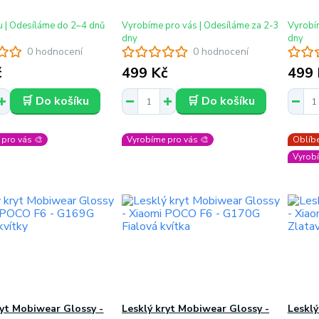
u | Odesíláme do 2–4 dnů
Vyrobíme pro vás | Odesíláme za 2-3
Vyrobím
dny
dny
0 hodnocení
0 hodnocení
č
499 Kč
499 
🛒 Do košíku
🛒 Do košíku
pro vás 🎨
Vyrobíme pro vás 🎨
Oblíbe
Vyrobí
ryt Mobiwear Glossy -
Lesklý kryt Mobiwear Glossy -
Lesklý