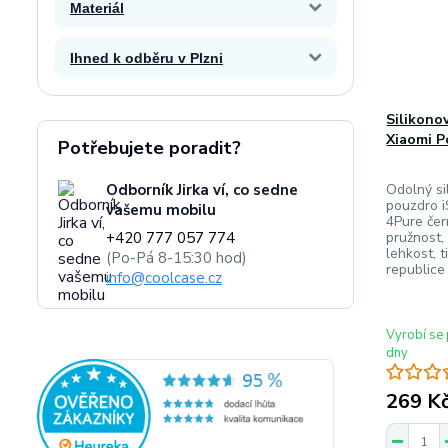
Materiál
Ihned k odběru v Plzni
Silikono
Xiaomi P
Potřebujete poradit?
Odborník Jirka ví, co sedne
Odolný sil
pouzdro i
vašemu mobilu
4Pure čer
+420 777 057 774
pružnost,
lehkost, 
(Po-Pá 8-15:30 hod)
republice
info@coolcase.cz
Vyrobí se 
dny
269 K