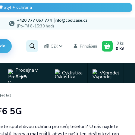
🛡️
Styl + ochrana
+420 777 057 774
info@coolcase.cz
(Po-Pá 8-15:30 hod)
0
ks
zde
CZK
Přihlášení
0 Kč
Prodejna v
Cyklistika
Výprodej
Plzni
 F6 5G
 F6 5G
ete spolehlivou ochranu pro svůj telefon? U nás najdete
tylů, barev a materiálů, abyste našli ten ideální kryt pro