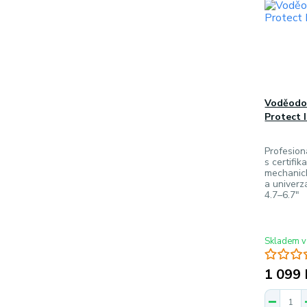
Voděodo
Protect I
Profesion
s certifik
mechanick
a univerzá
4.7–6.7"
Skladem v
1 099 