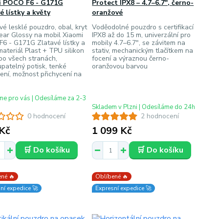
i POCO F6 - G171G
Protect IPX8 – 4.7–6.7", černo-
é lístky a květy
oranžové
vé lesklé pouzdro, obal, kryt
Voděodolné pouzdro s certifikací
ar Glossy na mobil Xiaomi
IPX8 až do 15 m, univerzální pro
6 - G171G Zlatavé lístky a
mobily 4.7–6.7", se závitem na
materiál Plast + TPU silikon
stativ, mechanickým tlačítkem na
 po všech stranách,
focení a výraznou černo-
patelný potisk, tenké
oranžovou barvou
ení, možnost přichycení na
e pro vás | Odesíláme za 2-3
Skladem v Plzni | Odesíláme do 24h
0 hodnocení
2 hodnocení
Kč
1 099 Kč
🛒 Do košíku
🛒 Do košíku
né 🔥
Oblíbené 🔥
ní expedice 🚀
Expresní expedice 🚀