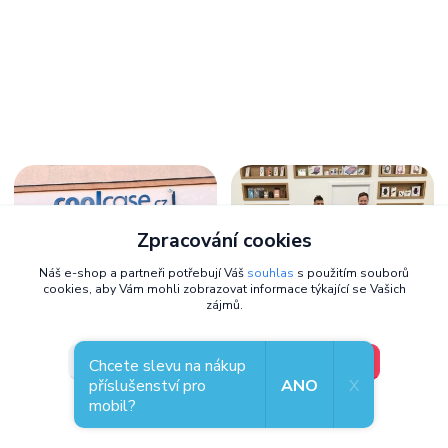
Zpracování cookies
Náš e-shop a partneři potřebují Váš
souhlas
s použitím souborů
cookies, aby Vám mohli zobrazovat informace týkající se Vašich
zájmů.
Zastavte se osobně,
těšíme se na
V pořádku, jdu si vybrat
Nastavení
Chcete slevu na nákup
vás
příslušenství pro
ANO
X
mobil?
Kde nás najdete
Souhlas můžete odmítnout
zde
.
Přemyslova 130/21