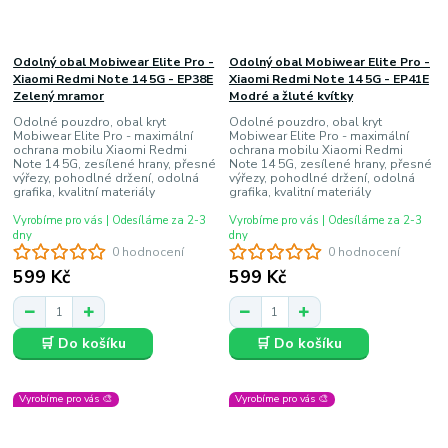
Odolný obal Mobiwear Elite Pro -
Odolný obal Mobiwear Elite Pro -
Xiaomi Redmi Note 14 5G - EP38E
Xiaomi Redmi Note 14 5G - EP41E
Zelený mramor
Modré a žluté kvítky
Odolné pouzdro, obal kryt
Odolné pouzdro, obal kryt
Mobiwear Elite Pro - maximální
Mobiwear Elite Pro - maximální
ochrana mobilu Xiaomi Redmi
ochrana mobilu Xiaomi Redmi
Note 14 5G, zesílené hrany, přesné
Note 14 5G, zesílené hrany, přesné
výřezy, pohodlné držení, odolná
výřezy, pohodlné držení, odolná
grafika, kvalitní materiály
grafika, kvalitní materiály
Vyrobíme pro vás | Odesíláme za 2-3
Vyrobíme pro vás | Odesíláme za 2-3
dny
dny
0 hodnocení
0 hodnocení
599 Kč
599 Kč
🛒 Do košíku
🛒 Do košíku
Vyrobíme pro vás 🎨
Vyrobíme pro vás 🎨