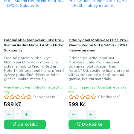
Odolný obal Mobiwear Elite Pro -
Odolný obal Mobiwear Elite Pro -
Xiaomi Redmi Note 14 5G - EP05E
Xiaomi Redmi Note 14 5G - EP20E
Sukulenty
Fialový mramor
Odolné pouzdro, obal kryt
Odolné pouzdro, obal kryt
Mobiwear Elite Pro - maximální
Mobiwear Elite Pro - maximální
ochrana mobilu Xiaomi Redmi
ochrana mobilu Xiaomi Redmi
Note 14 5G, zesílené hrany, přesné
Note 14 5G, zesílené hrany, přesné
výřezy, pohodlné držení, odolná
výřezy, pohodlné držení, odolná
grafika, kvalitní materiály
grafika, kvalitní materiály
Vyrobíme pro vás | Odesíláme za 2-3
Vyrobíme pro vás | Odesíláme za 2-3
dny
dny
0 hodnocení
0 hodnocení
599 Kč
599 Kč
🛒 Do košíku
🛒 Do košíku