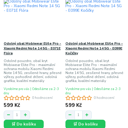
Odolný obal Mobiwear Elite Pro -
Odolný obal Mobiwear Elite Pro -
Xiaomi Redmi Note 14 5G - E071E
Xiaomi Redmi Note 14 5G - E099E
Flóra
Kočičky
Odolné pouzdro, obal kryt
Odolné pouzdro, obal kryt
Mobiwear Elite Pro - maximální
Mobiwear Elite Pro - maximální
ochrana mobilu Xiaomi Redmi
ochrana mobilu Xiaomi Redmi
Note 14 5G, zesílené hrany, přesné
Note 14 5G, zesílené hrany, přesné
výřezy, pohodlné držení, odolná
výřezy, pohodlné držení, odolná
grafika, kvalitní materiály
grafika, kvalitní materiály
Vyrobíme pro vás | Odesíláme za 2-3
Vyrobíme pro vás | Odesíláme za 2-3
dny
dny
0 hodnocení
0 hodnocení
599 Kč
599 Kč
🛒 Do košíku
🛒 Do košíku