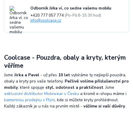
Odborník Jirka ví, co sedne vašemu mobilu
+420 777 057 774
(Po-Pá 8-15:30 hod)
info@coolcase.cz
Coolcase - Pouzdra, obaly a kryty, kterým
věříme
Jsme
Jirka a Pavel
- už přes
10 let
vybíráme ty nejlepší pouzdra,
obaly a kryty pro vaše telefony.
Pečlivě volíme příslušenství pro
mobily
, které spojuje
styl, odolnost a praktičnost
. Jsme
exkluzivní distributor Mobiwear v Česku
a kromě e-shopu máme i
kamennou prodejnu v Plzni
, kde si můžete kryty prohlédnout.
Každý zákazník je u nás na prvním místě -
vážíme si vaší důvěry
.