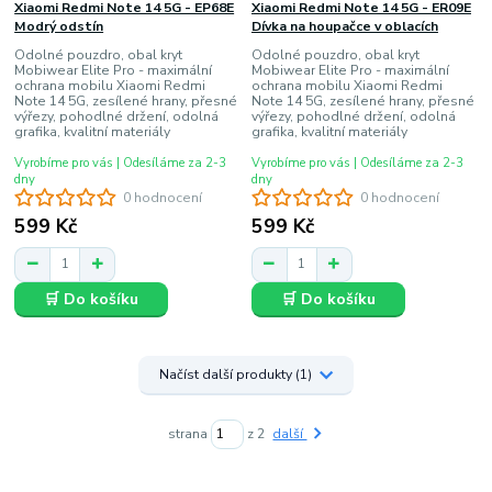
Xiaomi Redmi Note 14 5G - EP68E
Xiaomi Redmi Note 14 5G - ER09E
Modrý odstín
Dívka na houpačce v oblacích
Odolné pouzdro, obal kryt
Odolné pouzdro, obal kryt
Mobiwear Elite Pro - maximální
Mobiwear Elite Pro - maximální
ochrana mobilu Xiaomi Redmi
ochrana mobilu Xiaomi Redmi
Note 14 5G, zesílené hrany, přesné
Note 14 5G, zesílené hrany, přesné
výřezy, pohodlné držení, odolná
výřezy, pohodlné držení, odolná
grafika, kvalitní materiály
grafika, kvalitní materiály
Vyrobíme pro vás | Odesíláme za 2-3
Vyrobíme pro vás | Odesíláme za 2-3
dny
dny
0 hodnocení
0 hodnocení
599 Kč
599 Kč
🛒 Do košíku
🛒 Do košíku
Načíst další produkty (1)
strana
z 2
další