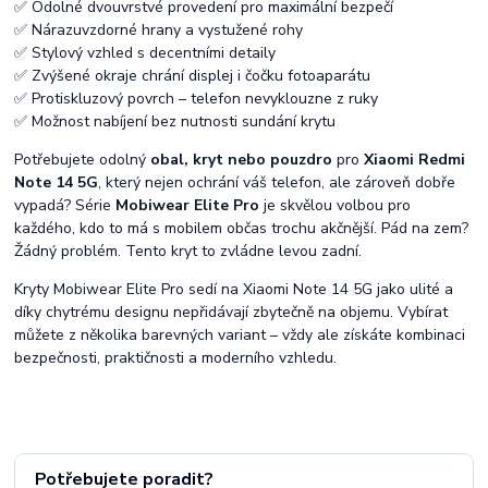
✅ Odolné dvouvrstvé provedení pro maximální bezpečí
✅ Nárazuvzdorné hrany a vystužené rohy
✅ Stylový vzhled s decentními detaily
✅ Zvýšené okraje chrání displej i čočku fotoaparátu
✅ Protiskluzový povrch – telefon nevyklouzne z ruky
✅ Možnost nabíjení bez nutnosti sundání krytu
Potřebujete odolný
obal, kryt nebo pouzdro
pro
Xiaomi Redmi
Note 14 5G
, který nejen ochrání váš telefon, ale zároveň dobře
vypadá? Série
Mobiwear Elite Pro
je skvělou volbou pro
každého, kdo to má s mobilem občas trochu akčnější. Pád na zem?
Žádný problém. Tento kryt to zvládne levou zadní.
Kryty Mobiwear Elite Pro sedí na Xiaomi Note 14 5G jako ulité a
díky chytrému designu nepřidávají zbytečně na objemu. Vybírat
můžete z několika barevných variant – vždy ale získáte kombinaci
bezpečnosti, praktičnosti a moderního vzhledu.
Potřebujete poradit?