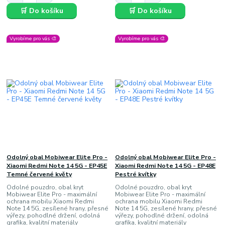
🛒 Do košíku
🛒 Do košíku
Vyrobíme pro vás 🎨
Vyrobíme pro vás 🎨
Odolný obal Mobiwear Elite Pro -
Odolný obal Mobiwear Elite Pro -
Xiaomi Redmi Note 14 5G - EP45E
Xiaomi Redmi Note 14 5G - EP48E
Temné červené květy
Pestré kvítky
Odolné pouzdro, obal kryt
Odolné pouzdro, obal kryt
Mobiwear Elite Pro - maximální
Mobiwear Elite Pro - maximální
ochrana mobilu Xiaomi Redmi
ochrana mobilu Xiaomi Redmi
Note 14 5G, zesílené hrany, přesné
Note 14 5G, zesílené hrany, přesné
výřezy, pohodlné držení, odolná
výřezy, pohodlné držení, odolná
grafika, kvalitní materiály
grafika, kvalitní materiály