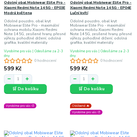
Odolný obal Mobiwear Elite Pro -
Odolný obal Mobiwear Elite Pro -
Xiaomi Redmi Note 14 5G - EP03E
Xiaomi Redmi Note 14 5G - EP04E
Modrá květena
Luční kvítí
Odolné pouzdro, obal kryt
Odolné pouzdro, obal kryt
Mobiwear Elite Pro - maximální
Mobiwear Elite Pro - maximální
ochrana mobilu Xiaomi Redmi
ochrana mobilu Xiaomi Redmi
Note 14 5G, zesílené hrany, přesné
Note 14 5G, zesílené hrany, přesné
výřezy, pohodlné držení, odolná
výřezy, pohodlné držení, odolná
grafika, kvalitní materiály
grafika, kvalitní materiály
Vyrobíme pro vás | Odesíláme za 2-3
Vyrobíme pro vás | Odesíláme za 2-3
dny
dny
0 hodnocení
0 hodnocení
599 Kč
599 Kč
🛒 Do košíku
🛒 Do košíku
Vyrobíme pro vás 🎨
Oblíbené 🔥
Vyrobíme pro vás 🎨