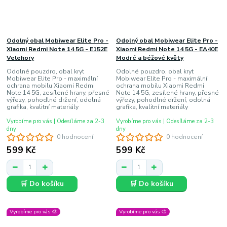
Odolný obal Mobiwear Elite Pro -
Odolný obal Mobiwear Elite Pro -
Xiaomi Redmi Note 14 5G - E152E
Xiaomi Redmi Note 14 5G - EA40E
Velehory
Modré a béžové květy
Odolné pouzdro, obal kryt
Odolné pouzdro, obal kryt
Mobiwear Elite Pro - maximální
Mobiwear Elite Pro - maximální
ochrana mobilu Xiaomi Redmi
ochrana mobilu Xiaomi Redmi
Note 14 5G, zesílené hrany, přesné
Note 14 5G, zesílené hrany, přesné
výřezy, pohodlné držení, odolná
výřezy, pohodlné držení, odolná
grafika, kvalitní materiály
grafika, kvalitní materiály
Vyrobíme pro vás | Odesíláme za 2-3
Vyrobíme pro vás | Odesíláme za 2-3
dny
dny
0 hodnocení
0 hodnocení
599 Kč
599 Kč
🛒 Do košíku
🛒 Do košíku
Vyrobíme pro vás 🎨
Vyrobíme pro vás 🎨