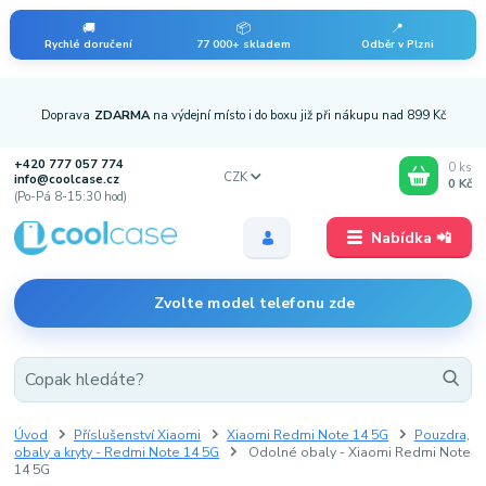
🚚
📦
📍
Rychlé doručení
77 000+ skladem
Odběr v Plzni
Doprava
ZDARMA
na výdejní místo i do boxu již při nákupu nad 899 Kč
+420 777 057 774
0
ks
CZK
info@coolcase.cz
0 Kč
(Po-Pá 8-15:30 hod)
Nabídka 📲
Zvolte model telefonu zde
Úvod
Příslušenství Xiaomi
Xiaomi Redmi Note 14 5G
Pouzdra,
obaly a kryty - Redmi Note 14 5G
Odolné obaly - Xiaomi Redmi Note
14 5G