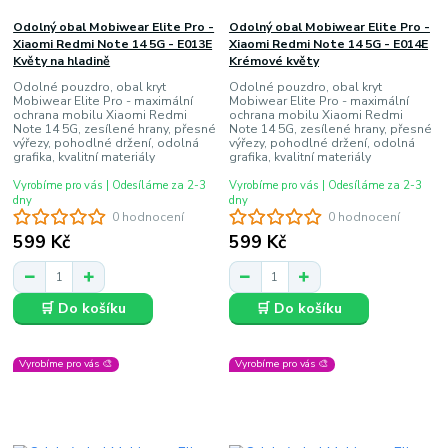
Odolný obal Mobiwear Elite Pro -
Odolný obal Mobiwear Elite Pro -
Xiaomi Redmi Note 14 5G - E013E
Xiaomi Redmi Note 14 5G - E014E
Květy na hladině
Krémové květy
Odolné pouzdro, obal kryt
Odolné pouzdro, obal kryt
Mobiwear Elite Pro - maximální
Mobiwear Elite Pro - maximální
ochrana mobilu Xiaomi Redmi
ochrana mobilu Xiaomi Redmi
Note 14 5G, zesílené hrany, přesné
Note 14 5G, zesílené hrany, přesné
výřezy, pohodlné držení, odolná
výřezy, pohodlné držení, odolná
grafika, kvalitní materiály
grafika, kvalitní materiály
Vyrobíme pro vás | Odesíláme za 2-3
Vyrobíme pro vás | Odesíláme za 2-3
dny
dny
0 hodnocení
0 hodnocení
599 Kč
599 Kč
🛒 Do košíku
🛒 Do košíku
Vyrobíme pro vás 🎨
Vyrobíme pro vás 🎨