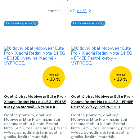
strana
z 2
další
Expresní expedice 🚀
Expresní expedice 🚀
599 Kč
599 Kč
- 33 %
- 33 %
Odolný obal Mobiwear Elite Pro -
Odolný obal Mobiwear Elite Pro -
Xiaomi Redmi Note 14 5G - E013E
Xiaomi Redmi Note 14 5G - EP48E
Květy na hladině - VÝPRODEJ
Pestré kvítky - VÝPRODEJ
Odolné pouzdro, obal kryt
Odolné pouzdro, obal kryt
Mobiwear Elite Pro - maximální
Mobiwear Elite Pro - maximální
ochrana mobilu Xiaomi Redmi
ochrana mobilu Xiaomi Redmi
Note 14 5G, zesílené hrany, přesné
Note 14 5G, zesílené hrany, přesné
výřezy, pohodlné držení, odolná
výřezy, pohodlné držení, odolná
grafika, kvalitní materiály
grafika, kvalitní materiály