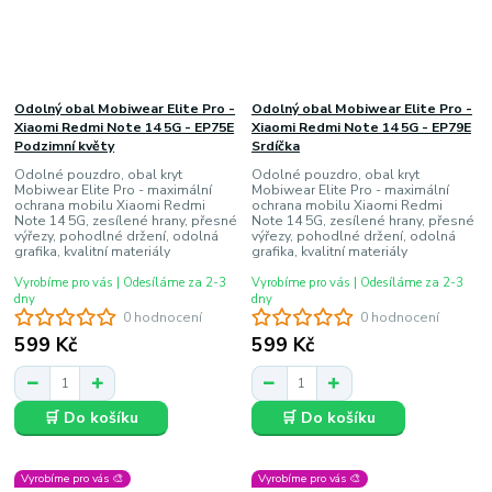
Odolný obal Mobiwear Elite Pro -
Odolný obal Mobiwear Elite Pro -
Xiaomi Redmi Note 14 5G - EP75E
Xiaomi Redmi Note 14 5G - EP79E
Podzimní květy
Srdíčka
Odolné pouzdro, obal kryt
Odolné pouzdro, obal kryt
Mobiwear Elite Pro - maximální
Mobiwear Elite Pro - maximální
ochrana mobilu Xiaomi Redmi
ochrana mobilu Xiaomi Redmi
Note 14 5G, zesílené hrany, přesné
Note 14 5G, zesílené hrany, přesné
výřezy, pohodlné držení, odolná
výřezy, pohodlné držení, odolná
grafika, kvalitní materiály
grafika, kvalitní materiály
Vyrobíme pro vás | Odesíláme za 2-3
Vyrobíme pro vás | Odesíláme za 2-3
dny
dny
0 hodnocení
0 hodnocení
599 Kč
599 Kč
🛒 Do košíku
🛒 Do košíku
Vyrobíme pro vás 🎨
Vyrobíme pro vás 🎨