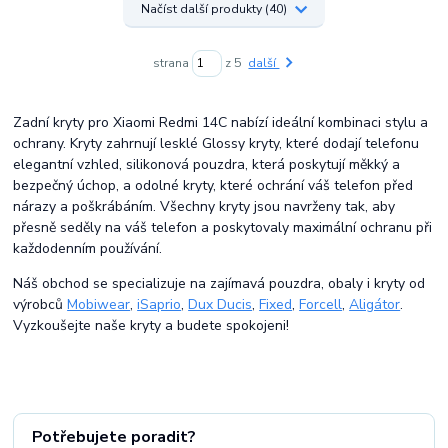
Načíst další produkty (40)
strana
z 5
další
Zadní kryty pro Xiaomi Redmi 14C nabízí ideální kombinaci stylu a
ochrany. Kryty zahrnují lesklé Glossy kryty, které dodají telefonu
elegantní vzhled, silikonová pouzdra, která poskytují měkký a
bezpečný úchop, a odolné kryty, které ochrání váš telefon před
nárazy a poškrábáním. Všechny kryty jsou navrženy tak, aby
přesně seděly na váš telefon a poskytovaly maximální ochranu při
každodenním používání.
Náš obchod se specializuje na zajímavá pouzdra, obaly i kryty od
výrobců
Mobiwear
,
iSaprio
,
Dux Ducis
,
Fixed
,
Forcell
,
Aligátor
.
Vyzkoušejte naše kryty a budete spokojeni!
Potřebujete poradit?