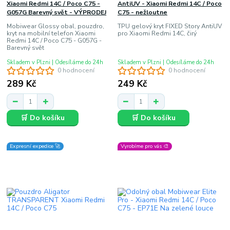
Xiaomi Redmi 14C / Poco C75 -
AntiUV - Xiaomi Redmi 14C / Poco
G057G Barevný svět - VÝPRODEJ
C75 - nežloutne
Mobiwear Glossy obal, pouzdro,
TPU gelový kryt FIXED Story AntiUV
kryt na mobilní telefon Xiaomi
pro Xiaomi Redmi 14C, čirý
Redmi 14C / Poco C75 - G057G -
Barevný svět
Skladem v Plzni | Odesíláme do 24h
Skladem v Plzni | Odesíláme do 24h
0 hodnocení
0 hodnocení
289 Kč
249 Kč
🛒 Do košíku
🛒 Do košíku
Expresní expedice 🚀
Vyrobíme pro vás 🎨