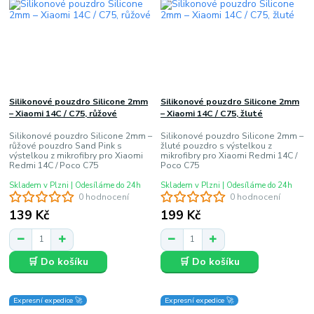
Silikonové pouzdro Silicone 2mm
Silikonové pouzdro Silicone 2mm
– Xiaomi 14C / C75, růžové
– Xiaomi 14C / C75, žluté
Silikonové pouzdro Silicone 2mm –
Silikonové pouzdro Silicone 2mm –
růžové pouzdro Sand Pink s
žluté pouzdro s výstelkou z
výstelkou z mikrofibry pro Xiaomi
mikrofibry pro Xiaomi Redmi 14C /
Redmi 14C / Poco C75
Poco C75
Skladem v Plzni | Odesíláme do 24h
Skladem v Plzni | Odesíláme do 24h
0 hodnocení
0 hodnocení
139 Kč
199 Kč
🛒 Do košíku
🛒 Do košíku
Expresní expedice 🚀
Expresní expedice 🚀