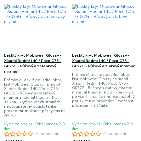
Lesklý kryt Mobiwear Glossy -
Lesklý kryt Mobiwear Glossy -
Xiaomi Redmi 14C / Poco C75 -
Xiaomi Redmi 14C / Poco C75 -
G026G - Růžový a zelenkavý
G027G - Růžový a zlatavý mramor
mramor
Prémiové lesklé pouzdro, obal,
kryt Mobiwear Glossy na mobil
Prémiové lesklé pouzdro, obal,
Xiaomi Redmi 14C / Poco C75 -
kryt Mobiwear Glossy na mobil
G027G - Růžový a zlatavý mramor,
Xiaomi Redmi 14C / Poco C75 -
materiál Plast + TPU silikon - krytí
G026G - Růžový a zelenkavý
po všech stranách, neošoupatelný
mramor, materiál Plast + TPU
potisk, tenké provedení, možnost
silikon - krytí po všech stranách,
přichycení na šňůrku
neošoupatelný potisk, tenké
provedení, možnost přichycení na
šňůrku
Vyrobíme pro vás | Odesíláme za 2-3
Vyrobíme pro vás | Odesíláme za 2-3
dny
dny
0 hodnocení
0 hodnocení