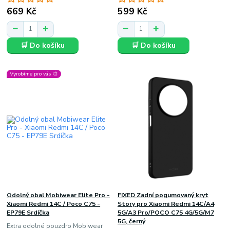
669 Kč
599 Kč
🛒 Do košíku
🛒 Do košíku
Vyrobíme pro vás 🎨
Odolný obal Mobiwear Elite Pro -
FIXED Zadní pogumovaný kryt
Xiaomi Redmi 14C / Poco C75 -
Story pro Xiaomi Redmi 14C/A4
EP79E Srdíčka
5G/A3 Pro/POCO C75 4G/5G/M7
5G, černý
Extra odolné pouzdro Mobiwear