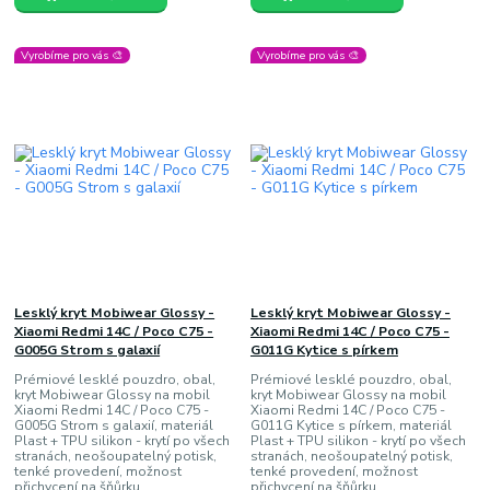
Vyrobíme pro vás 🎨
Vyrobíme pro vás 🎨
Lesklý kryt Mobiwear Glossy -
Lesklý kryt Mobiwear Glossy -
Xiaomi Redmi 14C / Poco C75 -
Xiaomi Redmi 14C / Poco C75 -
G005G Strom s galaxií
G011G Kytice s pírkem
Prémiové lesklé pouzdro, obal,
Prémiové lesklé pouzdro, obal,
kryt Mobiwear Glossy na mobil
kryt Mobiwear Glossy na mobil
Xiaomi Redmi 14C / Poco C75 -
Xiaomi Redmi 14C / Poco C75 -
G005G Strom s galaxií, materiál
G011G Kytice s pírkem, materiál
Plast + TPU silikon - krytí po všech
Plast + TPU silikon - krytí po všech
stranách, neošoupatelný potisk,
stranách, neošoupatelný potisk,
tenké provedení, možnost
tenké provedení, možnost
přichycení na šňůrku
přichycení na šňůrku