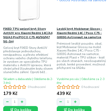
FIXED TPU gelový kryt Story
Lesklý kryt Mobiwear Glossy -
AntiUV pro Xiaomi Redmi 14C/A4
Xiaomi Redmi 14C / Poco C75 -
5G/A3 Pro/POCO C75 4G/5G/M7
G003G Astronaut na samotce
5G, čirý
Prémiové lesklé pouzdro, obal,
kryt Mobiwear Glossy na mobil
Gelový kryt FIXED Story AntiUV
Xiaomi Redmi 14C / Poco C75 -
představuje jednoduchou,
G003G Astronaut na samotce,
nenápadnou, a přesto efektivní
materiál Plast + TPU silikon - krytí
ochranu vašeho chytrého telefonu.
po všech stranách, neošoupatelný
Je vyroben ze speciálního TPU
potisk, tenké provedení, možnost
materiálu s AntiUV úpravou, která
přichycení na šňůrku
chrání před žloutnutím krytu vlivem
slunečního záření. Oproti běž...
Skladem u dodavatele | Odešleme do 2-
Vyrobíme pro vás | Odesíláme za 2-3
3 dnů
dny
0 hodnocení
0 hodnocení
179 Kč
439 Kč
🛒 Do košíku
🛒 Do košíku