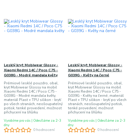
Lesklý kryt Mobiwear Glossy -
Lesklý kryt Mobiwear Glossy -
Xiaomi Redmi 14C / Poco C75 -
Xiaomi Redmi 14C / Poco C75 -
G038G - Modré mandala květy
G039G - Květy na černé
Prémiové lesklé pouzdro, obal,
Prémiové lesklé pouzdro, obal,
kryt Mobiwear Glossy na mobil
kryt Mobiwear Glossy na mobil
Xiaomi Redmi 14C / Poco C75 -
Xiaomi Redmi 14C / Poco C75 -
G038G - Modré mandala květy,
G039G - Květy na černé, materiál
materiál Plast + TPU silikon - krytí
Plast + TPU silikon - krytí po všech
po všech stranách, neošoupatelný
stranách, neošoupatelný potisk,
potisk, tenké provedení, možnost
tenké provedení, možnost
přichycení na šňůrku
přichycení na šňůrku
Vyrobíme pro vás | Odesíláme za 2-3
Vyrobíme pro vás | Odesíláme za 2-3
dny
dny
0 hodnocení
0 hodnocení