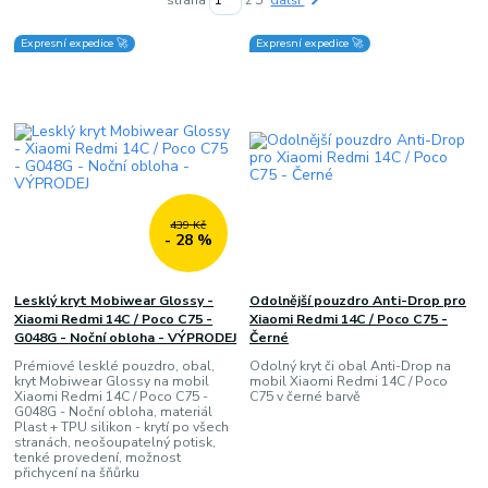
strana
z 5
další
Expresní expedice 🚀
Expresní expedice 🚀
439 Kč
- 28 %
Lesklý kryt Mobiwear Glossy -
Odolnější pouzdro Anti-Drop pro
Xiaomi Redmi 14C / Poco C75 -
Xiaomi Redmi 14C / Poco C75 -
G048G - Noční obloha - VÝPRODEJ
Černé
Prémiové lesklé pouzdro, obal,
Odolný kryt či obal Anti-Drop na
kryt Mobiwear Glossy na mobil
mobil Xiaomi Redmi 14C / Poco
Xiaomi Redmi 14C / Poco C75 -
C75 v černé barvě
G048G - Noční obloha, materiál
Plast + TPU silikon - krytí po všech
stranách, neošoupatelný potisk,
tenké provedení, možnost
přichycení na šňůrku