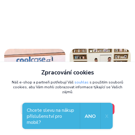
Zpracování cookies
Náš e-shop a partneři potřebují Váš
souhlas
s použitím souborů
cookies, aby Vám mohli zobrazovat informace týkající se Vašich
zájmů.
Zastavte se osobně,
těšíme se na
V pořádku, jdu si vybrat
Nastavení
Chcete slevu na nákup
vás
příslušenství pro
ANO
X
mobil?
Kde nás najdete
Souhlas můžete odmítnout
zde
.
Přemyslova 130/21