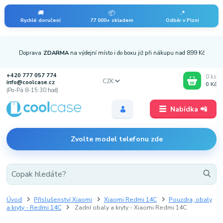
🚚
📦
📍
Rychlé doručení
77 000+ skladem
Odběr v Plzni
Doprava
ZDARMA
na výdejní místo i do boxu již při nákupu nad 899 Kč
+420 777 057 774
0
ks
CZK
info@coolcase.cz
0 Kč
(Po-Pá 8-15:30 hod)
Nabídka 📲
Zvolte model telefonu zde
Úvod
Příslušenství Xiaomi
Xiaomi Redmi 14C
Pouzdra, obaly
a kryty - Redmi 14C
Zadní obaly a kryty - Xiaomi Redmi 14C