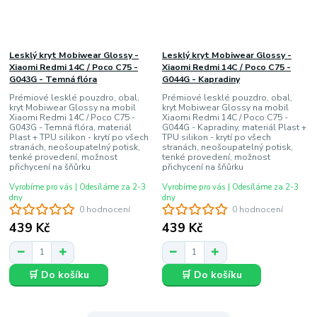
Lesklý kryt Mobiwear Glossy -
Lesklý kryt Mobiwear Glossy -
Xiaomi Redmi 14C / Poco C75 -
Xiaomi Redmi 14C / Poco C75 -
G043G - Temná flóra
G044G - Kapradiny
Prémiové lesklé pouzdro, obal,
Prémiové lesklé pouzdro, obal,
kryt Mobiwear Glossy na mobil
kryt Mobiwear Glossy na mobil
Xiaomi Redmi 14C / Poco C75 -
Xiaomi Redmi 14C / Poco C75 -
G043G - Temná flóra, materiál
G044G - Kapradiny, materiál Plast +
Plast + TPU silikon - krytí po všech
TPU silikon - krytí po všech
stranách, neošoupatelný potisk,
stranách, neošoupatelný potisk,
tenké provedení, možnost
tenké provedení, možnost
přichycení na šňůrku
přichycení na šňůrku
Vyrobíme pro vás | Odesíláme za 2-3
Vyrobíme pro vás | Odesíláme za 2-3
dny
dny
0 hodnocení
0 hodnocení
439 Kč
439 Kč
🛒 Do košíku
🛒 Do košíku