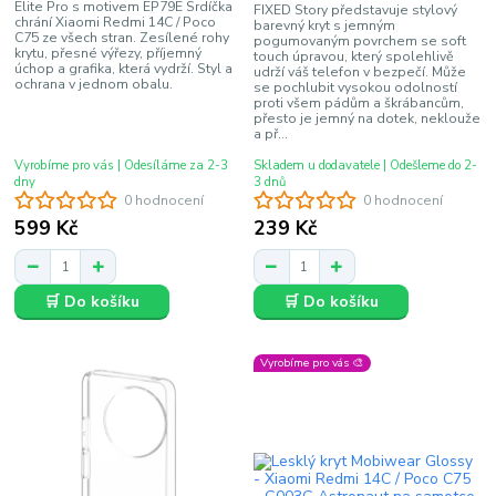
Elite Pro s motivem EP79E Srdíčka
FIXED Story představuje stylový
chrání Xiaomi Redmi 14C / Poco
barevný kryt s jemným
C75 ze všech stran. Zesílené rohy
pogumovaným povrchem se soft
krytu, přesné výřezy, příjemný
touch úpravou, který spolehlivě
úchop a grafika, která vydrží. Styl a
udrží váš telefon v bezpečí. Může
ochrana v jednom obalu.
se pochlubit vysokou odolností
proti všem pádům a škrábancům,
přesto je jemný na dotek, neklouže
a př...
Vyrobíme pro vás | Odesíláme za 2-3
Skladem u dodavatele | Odešleme do 2-
dny
3 dnů
0 hodnocení
0 hodnocení
599 Kč
239 Kč
🛒 Do košíku
🛒 Do košíku
Vyrobíme pro vás 🎨