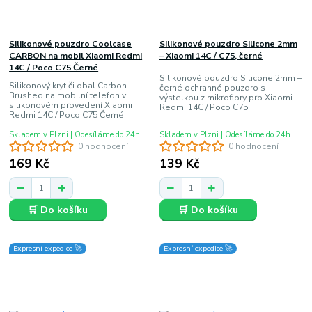
Silikonové pouzdro Coolcase
Silikonové pouzdro Silicone 2mm
CARBON na mobil Xiaomi Redmi
– Xiaomi 14C / C75, černé
14C / Poco C75 Černé
Silikonové pouzdro Silicone 2mm –
Silikonový kryt či obal Carbon
černé ochranné pouzdro s
Brushed na mobilní telefon v
výstelkou z mikrofibry pro Xiaomi
silikonovém provedení Xiaomi
Redmi 14C / Poco C75
Redmi 14C / Poco C75 Černé
Skladem v Plzni | Odesíláme do 24h
Skladem v Plzni | Odesíláme do 24h
0 hodnocení
0 hodnocení
169 Kč
139 Kč
🛒 Do košíku
🛒 Do košíku
Expresní expedice 🚀
Expresní expedice 🚀