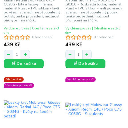
Xiaomi Redmi 14C / Poco C75 -
Xiaomi Redmi 14C / Poco C75 -
G028G - Bílý a fialový mramor,
G031G - Rozkvetlá louka, materiál
materiál Plast + TPU silikon - krytí
Plast + TPU silikon - krytí po všech
po všech stranách, neošoupatelný
stranách, neošoupatelný potisk,
potisk, tenké provedení, možnost
tenké provedení, možnost
přichycení na šňůrku
přichycení na šňůrku
Vyrobíme pro vás | Odesíláme za 2-3
Vyrobíme pro vás | Odesíláme za 2-3
dny
dny
0 hodnocení
0 hodnocení
439 Kč
439 Kč
🛒 Do košíku
🛒 Do košíku
Oblíbené 🔥
Vyrobíme pro vás 🎨
Vyrobíme pro vás 🎨