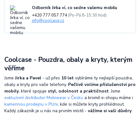
Odborník Jirka ví, co sedne vašemu mobilu
+420 777 057 774
(Po-Pá 8-15:30 hod)
info@coolcase.cz
Coolcase - Pouzdra, obaly a kryty, kterým
věříme
Jsme
Jirka a Pavel
- už přes
10 let
vybíráme ty nejlepší pouzdra,
obaly a kryty pro vaše telefony.
Pečlivě volíme příslušenství pro
mobily
, které spojuje
styl, odolnost a praktičnost
. Jsme
exkluzivní distributor Mobiwear v Česku
a kromě e-shopu máme i
kamennou prodejnu v Plzni
, kde si můžete kryty prohlédnout.
Každý zákazník je u nás na prvním místě -
vážíme si vaší důvěry
.