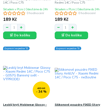
14C / Poco C75
Redmi 14C / Poco C75
Skladem v Plzni | Odesíláme do 24h
Skladem v Plzni | Odesíláme do 24h
0 hodnocení
0 hodnocení
189 Kč
189 Kč
🛒 Do košíku
🛒 Do košíku
Expresní expedice 🚀
Expresní expedice 🚀
439 Kč
- 34 %
Lesklý kryt Mobiwear Glossy -
Silikonové pouzdro FIXED Story