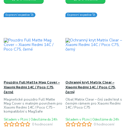
Expresní expedice 🚀
Expresní expedice 🚀
Pouzdro Full Matte Mag Cover –
Ochranný kryt Matrix Clear –
Xiaomi Redmi 14C / Poco C75,
Xiaomi Redmi 14C / Poco C75,
černé
černý
Magnetické pouzdro Full Matte
Obal Matrix Clear – čirý zadní kryt s
Mag Cover s matným povrchem pro
černým rámem pro Xiaomi Redmi
Xiaomi Redmi 14C / Poco C75 –
14C / Poco C75
kompatibilní s MagSafe
Skladem v Plzni | Odesíláme do 24h
Skladem v Plzni | Odesíláme do 24h
0 hodnocení
0 hodnocení