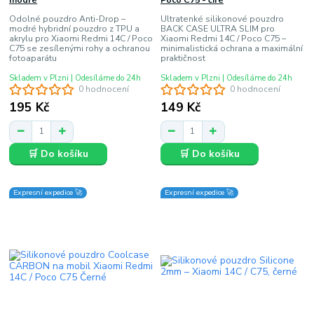
modré
Poco C75 - čiré
Odolné pouzdro Anti-Drop –
Ultratenké silikonové pouzdro
modré hybridní pouzdro z TPU a
BACK CASE ULTRA SLIM pro
akrylu pro Xiaomi Redmi 14C / Poco
Xiaomi Redmi 14C / Poco C75 –
C75 se zesílenými rohy a ochranou
minimalistická ochrana a maximální
fotoaparátu
praktičnost
Skladem v Plzni | Odesíláme do 24h
Skladem v Plzni | Odesíláme do 24h
0 hodnocení
0 hodnocení
195 Kč
149 Kč
🛒 Do košíku
🛒 Do košíku
Expresní expedice 🚀
Expresní expedice 🚀