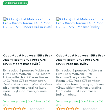
🚀 Doprava zdarma
Odolný obal Mobiwear Elite Pro -
Odolný obal Mobiwear Elite Pro -
Xiaomi Redmi 14C / Poco C75 -
Xiaomi Redmi 14C / Poco C75 -
EP73E Modrá krása květů
EP75E Podzimní květy
Extra odolné pouzdro Mobiwear
Extra odolné pouzdro Mobiwear
Elite Pro s motivem EP73E Modrá
Elite Pro s motivem EP75E
krása květů chrání Xiaomi Redmi
Podzimní květy chrání Xiaomi
14C / Poco C75 ze všech stran.
Redmi 14C / Poco C75 ze všech
Zesílené rohy krytu, přesné výřezy,
stran. Zesílené rohy krytu, přesné
příjemný úchop a grafika, která
výřezy, příjemný úchop a grafika,
vydrží. Styl a ochrana v jednom
která vydrží. Styl a ochrana v
obalu.
jednom obalu.
Vyrobíme pro vás | Odesíláme za 2-3
Vyrobíme pro vás | Odesíláme za 2-3
dny
dny
0 hodnocení
0 hodnocení