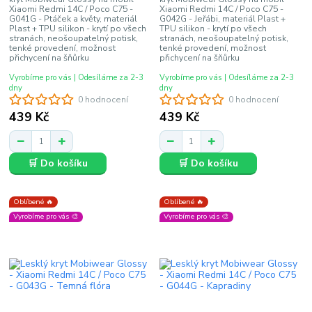
Xiaomi Redmi 14C / Poco C75 -
Xiaomi Redmi 14C / Poco C75 -
G041G - Ptáček a květy, materiál
G042G - Jeřábi, materiál Plast +
Plast + TPU silikon - krytí po všech
TPU silikon - krytí po všech
stranách, neošoupatelný potisk,
stranách, neošoupatelný potisk,
tenké provedení, možnost
tenké provedení, možnost
přichycení na šňůrku
přichycení na šňůrku
Vyrobíme pro vás | Odesíláme za 2-3
Vyrobíme pro vás | Odesíláme za 2-3
dny
dny
0 hodnocení
0 hodnocení
439 Kč
439 Kč
🛒 Do košíku
🛒 Do košíku
Oblíbené 🔥
Oblíbené 🔥
Vyrobíme pro vás 🎨
Vyrobíme pro vás 🎨