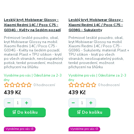
Lesklý kryt Mobiwear Glossy -
Lesklý kryt Mobiwear Glossy -
Xiaomi Redmi 14C / Poco C75 -
Xiaomi Redmi 14C / Poco C75 -
G034G - Květy na šedém pozadí
G036G - Sukulenty
Prémiové lesklé pouzdro, obal,
Prémiové lesklé pouzdro, obal,
kryt Mobiwear Glossy na mobil
kryt Mobiwear Glossy na mobil
Xiaomi Redmi 14C / Poco C75 -
Xiaomi Redmi 14C / Poco C75 -
G034G - Květy na šedém pozadí,
G036G - Sukulenty, materiál Plast +
materiál Plast + TPU silikon - krytí
TPU silikon - krytí po všech
po všech stranách, neošoupatelný
stranách, neošoupatelný potisk,
potisk, tenké provedení, možnost
tenké provedení, možnost
přichycení na šňůrku
přichycení na šňůrku
Vyrobíme pro vás | Odesíláme za 2-3
Vyrobíme pro vás | Odesíláme za 2-3
dny
dny
0 hodnocení
0 hodnocení
439 Kč
439 Kč
🛒 Do košíku
🛒 Do košíku
Vyrobíme pro vás 🎨
Vyrobíme pro vás 🎨