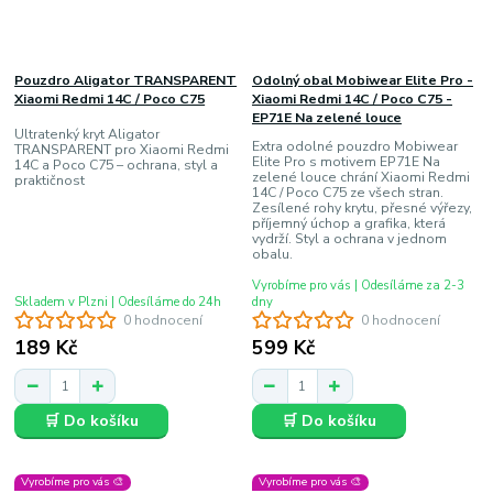
Pouzdro Aligator TRANSPARENT
Odolný obal Mobiwear Elite Pro -
Xiaomi Redmi 14C / Poco C75
Xiaomi Redmi 14C / Poco C75 -
EP71E Na zelené louce
Ultratenký kryt Aligator
Extra odolné pouzdro Mobiwear
TRANSPARENT pro Xiaomi Redmi
Elite Pro s motivem EP71E Na
14C a Poco C75 – ochrana, styl a
zelené louce chrání Xiaomi Redmi
praktičnost
14C / Poco C75 ze všech stran.
Zesílené rohy krytu, přesné výřezy,
příjemný úchop a grafika, která
vydrží. Styl a ochrana v jednom
obalu.
Vyrobíme pro vás | Odesíláme za 2-3
Skladem v Plzni | Odesíláme do 24h
dny
0 hodnocení
0 hodnocení
189 Kč
599 Kč
🛒 Do košíku
🛒 Do košíku
Vyrobíme pro vás 🎨
Vyrobíme pro vás 🎨