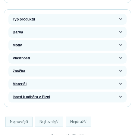
Typ produktu
Barva
Motiv
Vlastnosti
Značka
Materiál
Ihned k odběru v Plzni
Nejnovější
Nejlevnější
Nejdražší