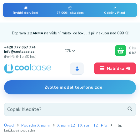
🚚
📦
📍
Rychlé doručení
77 000+ skladem
Odběr v Plzni
Doprava
ZDARMA
na výdejní místo i do boxu již při nákupu nad 899 Kč
+420 777 057 774
0
ks
CZK
info@coolcase.cz
0 Kč
(Po-Pá 8-15:30 hod)
Nabídka 📲
Zvolte model telefonu zde
Úvod
Pouzdra Xiaomi
Xiaomi 12T | Xiaomi 12T Pro
Flip
knížková pouzdra