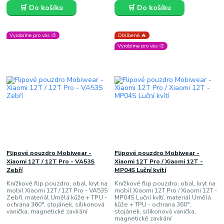
🛒 Do košíku
🛒 Do košíku
Vyrobíme pro vás 🎨
Oblíbené 🔥
Vyrobíme pro vás 🎨
Flipové pouzdro Mobiwear -
Flipové pouzdro Mobiwear -
Xiaomi 12T / 12T Pro - VA53S
Xiaomi 12T Pro / Xiaomi 12T -
Zebří
MP04S Luční kvítí
Knížkové flip pouzdro, obal, kryt na
Knížkové flip pouzdro, obal, kryt na
mobil Xiaomi 12T / 12T Pro - VA53S
mobil Xiaomi 12T Pro / Xiaomi 12T -
Zebří, materiál Umělá kůže + TPU -
MP04S Luční kvítí, materiál Umělá
ochrana 360°, stojánek, silikonová
kůže + TPU - ochrana 360°,
vanička, magnetické zavírání
stojánek, silikonová vanička,
magnetické zavírání