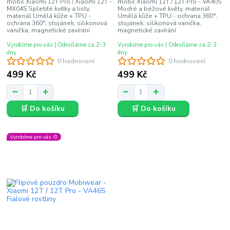
mobil Xiaomi 12T Pro / Xiaomi 12T -
mobil Xiaomi 12T / 12T Pro - VA40S
MX04S Spletité kvítky a listy,
Modré a béžové květy, materiál
materiál Umělá kůže + TPU -
Umělá kůže + TPU - ochrana 360°,
ochrana 360°, stojánek, silikonová
stojánek, silikonová vanička,
vanička, magnetické zavírání
magnetické zavírání
Vyrobíme pro vás | Odesíláme za 2-3
Vyrobíme pro vás | Odesíláme za 2-3
dny
dny
0 hodnocení
0 hodnocení
499 Kč
499 Kč
🛒 Do košíku
🛒 Do košíku
Vyrobíme pro vás 🎨