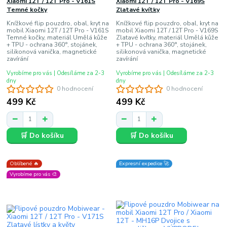
Xiaomi 12T / 12T Pro - V161S
Xiaomi 12T / 12T Pro - V169S
Temné kočky
Zlatavé kvítky
Knížkové flip pouzdro, obal, kryt na
Knížkové flip pouzdro, obal, kryt na
mobil Xiaomi 12T / 12T Pro - V161S
mobil Xiaomi 12T / 12T Pro - V169S
Temné kočky, materiál Umělá kůže
Zlatavé kvítky, materiál Umělá kůže
+ TPU - ochrana 360°, stojánek,
+ TPU - ochrana 360°, stojánek,
silikonová vanička, magnetické
silikonová vanička, magnetické
zavírání
zavírání
Vyrobíme pro vás | Odesíláme za 2-3
Vyrobíme pro vás | Odesíláme za 2-3
dny
dny
0 hodnocení
0 hodnocení
499 Kč
499 Kč
🛒 Do košíku
🛒 Do košíku
Oblíbené 🔥
Expresní expedice 🚀
Vyrobíme pro vás 🎨