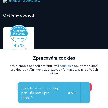
tiktok.com/coolcase.cz
Ověřený obchod
Zpracování cookies
Náš e-shop a partneři potřebují Váš
souhlas
s použitím souborů
cookies, aby Vám mohli zobrazovat informace týkající se Vašich
zájmů.
V pořádku, jdu si vybrat
Nastavení
Chcete slevu na nákup
příslušenství pro
ANO
X
mobil?
Souhlas můžete odmítnout
zde
.