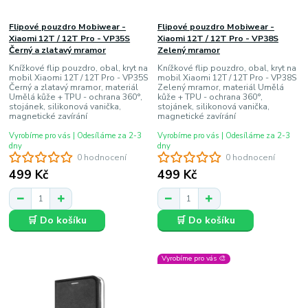
Flipové pouzdro Mobiwear -
Flipové pouzdro Mobiwear -
Xiaomi 12T / 12T Pro - VP35S
Xiaomi 12T / 12T Pro - VP38S
Černý a zlatavý mramor
Zelený mramor
Knížkové flip pouzdro, obal, kryt na
Knížkové flip pouzdro, obal, kryt na
mobil Xiaomi 12T / 12T Pro - VP35S
mobil Xiaomi 12T / 12T Pro - VP38S
Černý a zlatavý mramor, materiál
Zelený mramor, materiál Umělá
Umělá kůže + TPU - ochrana 360°,
kůže + TPU - ochrana 360°,
stojánek, silikonová vanička,
stojánek, silikonová vanička,
magnetické zavírání
magnetické zavírání
Vyrobíme pro vás | Odesíláme za 2-3
Vyrobíme pro vás | Odesíláme za 2-3
dny
dny
0 hodnocení
0 hodnocení
499 Kč
499 Kč
🛒 Do košíku
🛒 Do košíku
Vyrobíme pro vás 🎨