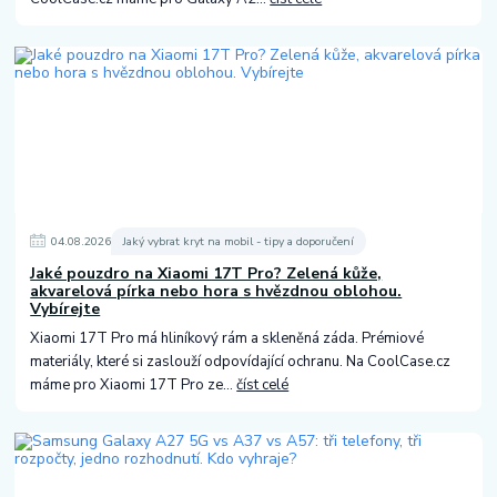
04
.
08
.
2026
Jaký vybrat kryt na mobil - tipy a doporučení
Jaké pouzdro na Xiaomi 17T Pro? Zelená kůže,
akvarelová pírka nebo hora s hvězdnou oblohou.
Vybírejte
Xiaomi 17T Pro má hliníkový rám a skleněná záda. Prémiové
materiály, které si zaslouží odpovídající ochranu. Na CoolCase.cz
máme pro Xiaomi 17T Pro ze...
číst celé