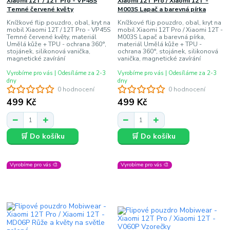
Xiaomi 12T / 12T Pro - VP45S
Xiaomi 12T Pro / Xiaomi 12T -
Temné červené květy
M003S Lapač a barevná pírka
Knížkové flip pouzdro, obal, kryt na
Knížkové flip pouzdro, obal, kryt na
mobil Xiaomi 12T / 12T Pro - VP45S
mobil Xiaomi 12T Pro / Xiaomi 12T -
Temné červené květy, materiál
M003S Lapač a barevná pírka,
Umělá kůže + TPU - ochrana 360°,
materiál Umělá kůže + TPU -
stojánek, silikonová vanička,
ochrana 360°, stojánek, silikonová
magnetické zavírání
vanička, magnetické zavírání
Vyrobíme pro vás | Odesíláme za 2-3
Vyrobíme pro vás | Odesíláme za 2-3
dny
dny
0 hodnocení
0 hodnocení
499 Kč
499 Kč
🛒 Do košíku
🛒 Do košíku
Vyrobíme pro vás 🎨
Vyrobíme pro vás 🎨