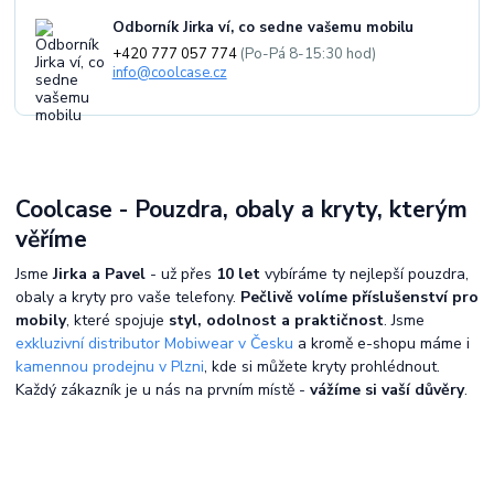
Odborník Jirka ví, co sedne vašemu mobilu
+420 777 057 774
(Po-Pá 8-15:30 hod)
info@coolcase.cz
Coolcase - Pouzdra, obaly a kryty, kterým
věříme
Jsme
Jirka a Pavel
- už přes
10 let
vybíráme ty nejlepší pouzdra,
obaly a kryty pro vaše telefony.
Pečlivě volíme příslušenství pro
mobily
, které spojuje
styl, odolnost a praktičnost
. Jsme
exkluzivní distributor Mobiwear v Česku
a kromě e-shopu máme i
kamennou prodejnu v Plzni
, kde si můžete kryty prohlédnout.
Každý zákazník je u nás na prvním místě -
vážíme si vaší důvěry
.