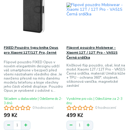
FIXED Pouzdro typu kniha Opus
Flipové pouzdro Mobiwear -
pro Xiaomi 12T/12T Pro, černé
Xiaomi 12T / 12T Pro - VA51S
Černá srdíčka
Flipové pouzdro FIXED Opus v
Knížkové flip pouzdro, obal, kryt na
novém elegantním designu udrží
mobil Xiaomi 12T / 12T Pro - VA51S
váš smartphone v bezpečí před
Černá srdíčka, materiál Umělá kůže
všemi nástrahami všedního dne. Je
+ TPU - ochrana 360°, stojánek,
navrženo přesně na míru danému
silikonová vanička, magnetické
modelu telefonu a kryje všechny
zavírání
jeho části včetně displeje. Pouzdro
Opus je vyrobené z odolné s...
Skladem u dodavatele | Odešleme do 2-
Vyrobíme pro vás | Odesíláme za 2-3
3 dnů
dny
0 hodnocení
0 hodnocení
99 Kč
499 Kč