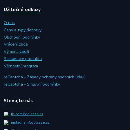
Užitečné odkazy
O nás
Ceny a typy dopravy
Obchodní podmínky
Vrácení zboží
Výměna zboží
Reklamace produktu
Věrnostní program
reCaptcha - Zásady ochrany osobních údajů
reCaptcha - Smluvní podmínky
Sledujte nás
fb.com/coolcase.cz
instagr.am/coolcase.cz