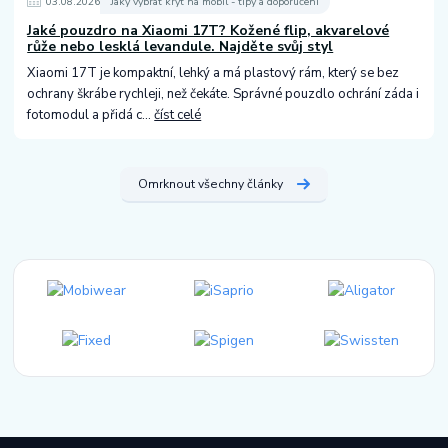
03
.
08
.
2026
Jaký vybrat kryt na mobil - tipy a doporučení
Jaké pouzdro na Xiaomi 17T? Kožené flip, akvarelové
růže nebo lesklá levandule. Najděte svůj styl
Xiaomi 17T je kompaktní, lehký a má plastový rám, který se bez
ochrany škrábe rychleji, než čekáte. Správné pouzdlo ochrání záda i
fotomodul a přidá c...
číst celé
Omrknout všechny články