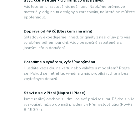
Styl, který sedne - Ochrana, co dává smysl
Váš telefon si zaslouží víc než nudu. Nabízíme prémiové
materiály, originální designy a zpracování, na které se můžete
spolehnout.
Doprava od 49 Kč (Bleskem i na míru)
Skladovky expedujeme ihned, originály z naší dílny pro vás
vyrobíme během pár dní. Vždy bezpečně zabalené a s
jasným info o doručení.
Poradíme s výběrem, vyřešíme výměnu
Hledáte kapsičku na kartu nebo váháte s modelem? Ptejte
se. Pokud se netrefíte, výměna u nás probíhá rychle a bez
zbytečných dotazů.
Stavte se v Plzni (Naproti Plaze)
Jsme reálný obchod s lidmi, co své práci rozumí. Přijďte si vše
vyzkoušet naživo do naší prodejny v Přemyslově ulici (Po–Pá
8–15:30 h).