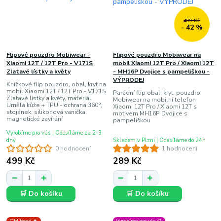
499 Kč
- 42 %
Flipové pouzdro Mobiwear -
Flipové pouzdro Mobiwear na
Xiaomi 12T / 12T Pro - V171S
mobil Xiaomi 12T Pro / Xiaomi 12T
Zlatavé lístky a květy
- MH16P Dvojice s pampeliškou -
VÝPRODEJ
Knížkové flip pouzdro, obal, kryt na
mobil Xiaomi 12T / 12T Pro - V171S
Parádní flip obal, kryt, pouzdro
Zlatavé lístky a květy, materiál
Mobiwear na mobilní telefon
Umělá kůže + TPU - ochrana 360°,
Xiaomi 12T Pro / Xiaomi 12T s
stojánek, silikonová vanička,
motivem MH16P Dvojice s
magnetické zavírání
pampeliškou
Vyrobíme pro vás | Odesíláme za 2-3
dny
Skladem v Plzni | Odesíláme do 24h
0 hodnocení
1 hodnocení
499 Kč
289 Kč
🛒 Do košíku
🛒 Do košíku
Oblíbené 🔥
Vyrobíme pro vás 🎨