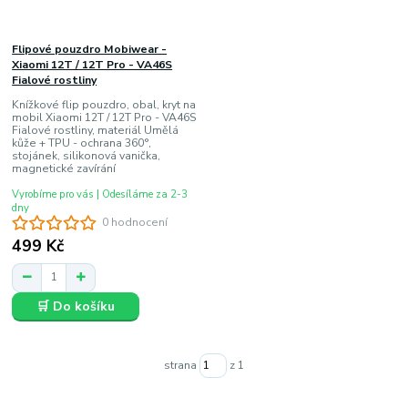
Flipové pouzdro Mobiwear -
Xiaomi 12T / 12T Pro - VA46S
Fialové rostliny
Knížkové flip pouzdro, obal, kryt na
mobil Xiaomi 12T / 12T Pro - VA46S
Fialové rostliny, materiál Umělá
kůže + TPU - ochrana 360°,
stojánek, silikonová vanička,
magnetické zavírání
Vyrobíme pro vás | Odesíláme za 2-3
dny
0 hodnocení
499 Kč
🛒 Do košíku
strana
z 1