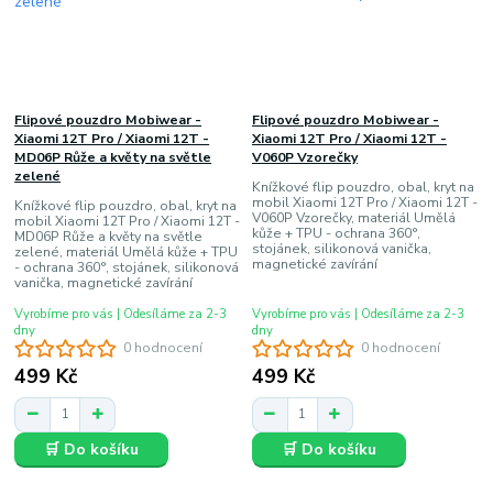
Flipové pouzdro Mobiwear -
Flipové pouzdro Mobiwear -
Xiaomi 12T Pro / Xiaomi 12T -
Xiaomi 12T Pro / Xiaomi 12T -
MD06P Růže a květy na světle
V060P Vzorečky
zelené
Knížkové flip pouzdro, obal, kryt na
mobil Xiaomi 12T Pro / Xiaomi 12T -
Knížkové flip pouzdro, obal, kryt na
V060P Vzorečky, materiál Umělá
mobil Xiaomi 12T Pro / Xiaomi 12T -
kůže + TPU - ochrana 360°,
MD06P Růže a květy na světle
stojánek, silikonová vanička,
zelené, materiál Umělá kůže + TPU
magnetické zavírání
- ochrana 360°, stojánek, silikonová
vanička, magnetické zavírání
Vyrobíme pro vás | Odesíláme za 2-3
Vyrobíme pro vás | Odesíláme za 2-3
dny
dny
0 hodnocení
0 hodnocení
499 Kč
499 Kč
🛒 Do košíku
🛒 Do košíku