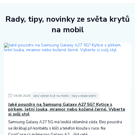
Rady, tipy, novinky ze světa krytů
na mobil
06
.
08
.
2026
Jaký vybrat kryt na mobil - tipy a doporučení
Jaké pouzdro na Samsung Galaxy A27 5G? Kytice s
pírkem, letní louka, mramor nebo kožené černé. Vyberte
si svůj styl
Samsung Galaxy A27 5G má lesklá skleněná záda. Bez pouzdra
se škrábají při kontaktu s klíči a telefon klouže v ruce. Na
CoolCase.cz máme pro Galaxy A2...
číst celé