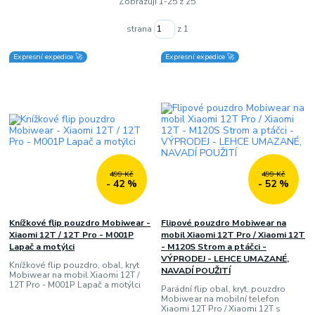
Zobrazuji 1-25 z 25
strana
z 1
Expresní expedice 🚀
Expresní expedice 🚀
499 Kč
499 Kč
- 42 %
- 52 %
Knížkové flip pouzdro Mobiwear -
Flipové pouzdro Mobiwear na
Xiaomi 12T / 12T Pro - M001P
mobil Xiaomi 12T Pro / Xiaomi 12T
Lapač a motýlci
- M120S Strom a ptáčci -
VÝPRODEJ - LEHCE UMAZANÉ,
Knížkové flip pouzdro, obal, kryt
NAVADÍ POUŽITÍ
Mobiwear na mobil Xiaomi 12T /
12T Pro - M001P Lapač a motýlci
Parádní flip obal, kryt, pouzdro
Mobiwear na mobilní telefon
Xiaomi 12T Pro / Xiaomi 12T s