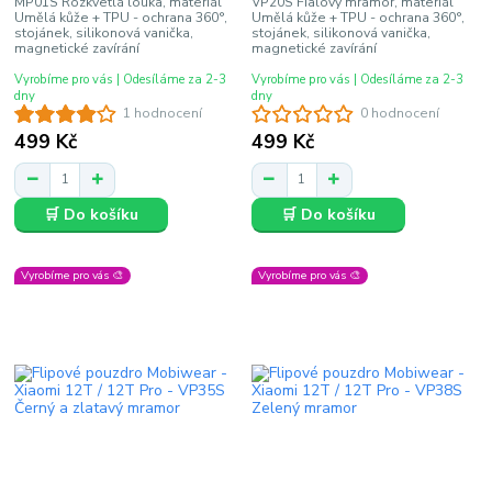
MP01S Rozkvetlá louka, materiál
VP20S Fialový mramor, materiál
Umělá kůže + TPU - ochrana 360°,
Umělá kůže + TPU - ochrana 360°,
stojánek, silikonová vanička,
stojánek, silikonová vanička,
magnetické zavírání
magnetické zavírání
Vyrobíme pro vás | Odesíláme za 2-3
Vyrobíme pro vás | Odesíláme za 2-3
dny
dny
1 hodnocení
0 hodnocení
499 Kč
499 Kč
🛒 Do košíku
🛒 Do košíku
Vyrobíme pro vás 🎨
Vyrobíme pro vás 🎨