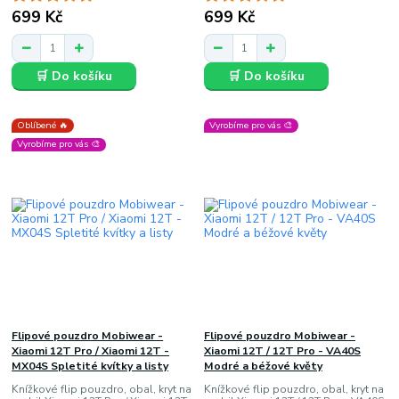
699 Kč
699 Kč
🛒 Do košíku
🛒 Do košíku
Oblíbené 🔥
Vyrobíme pro vás 🎨
Vyrobíme pro vás 🎨
Flipové pouzdro Mobiwear -
Flipové pouzdro Mobiwear -
Xiaomi 12T Pro / Xiaomi 12T -
Xiaomi 12T / 12T Pro - VA40S
MX04S Spletité kvítky a listy
Modré a béžové květy
Knížkové flip pouzdro, obal, kryt na
Knížkové flip pouzdro, obal, kryt na