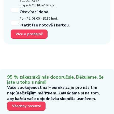
301 00, Plzeň
(naproti OC Plzeň Plaza)
Otevírací doba
Po - Pá: 08:00 - 15:30 hod.
Platit lze hotově i kartou.
Více o prodejně
95 % zákazníků nás doporučuje. Děkujeme, že
jste u toho s námi!
Vaše spokojenost na Heureka.cz je pro nás tím
nejdůležitějším měřítkem. Zakládáme si na tom,
aby každá vaše objednávka skončila úsměvem.
Všechny recenze