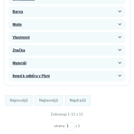
Barva
Motiv
Vlastnosti
Značka
Materiál
Ihned k odběru v Plzni
Nejnovější
Nejlevnější
Nejdražší
Zobrazuji 1-11 z 11
strana
z 1