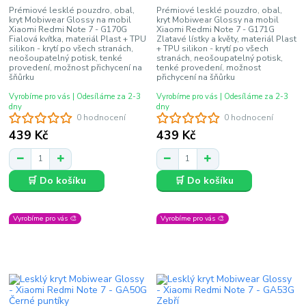
Prémiové lesklé pouzdro, obal,
Prémiové lesklé pouzdro, obal,
kryt Mobiwear Glossy na mobil
kryt Mobiwear Glossy na mobil
Xiaomi Redmi Note 7 - G170G
Xiaomi Redmi Note 7 - G171G
Fialová kvítka, materiál Plast + TPU
Zlatavé lístky a květy, materiál Plast
silikon - krytí po všech stranách,
+ TPU silikon - krytí po všech
neošoupatelný potisk, tenké
stranách, neošoupatelný potisk,
provedení, možnost přichycení na
tenké provedení, možnost
šňůrku
přichycení na šňůrku
Vyrobíme pro vás | Odesíláme za 2-3
Vyrobíme pro vás | Odesíláme za 2-3
dny
dny
0 hodnocení
0 hodnocení
439 Kč
439 Kč
🛒 Do košíku
🛒 Do košíku
Vyrobíme pro vás 🎨
Vyrobíme pro vás 🎨