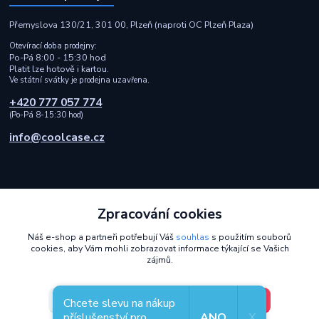
Přemyslova 130/21, 301 00, Plzeň (naproti OC Plzeň Plaza)
Otevírací doba prodejny:
Po-Pá 8:00 - 15:30 hod
Platit lze hotově i kartou.
Ve státní svátky je prodejna uzavřena.
+420 777 057 774
(Po-Pá 8-15:30 hod)
info@coolcase.cz
Zpracování cookies
Rychlá a spolehlivá doprava i bezpečná online platba
Náš e-shop a partneři potřebují Váš
souhlas
s použitím souborů
cookies, aby Vám mohli zobrazovat informace týkající se Vašich
2014 - 2026 © Coolcase.cz - Pouzdra, kryty, obaly, ochranná skla a
zájmů.
příslušenství na mobilní telefony
Design od
OndrejDvorak.com
.
V pořádku, jdu si vybrat
Nastavení
Chcete slevu na nákup
příslušenství pro
ANO
X