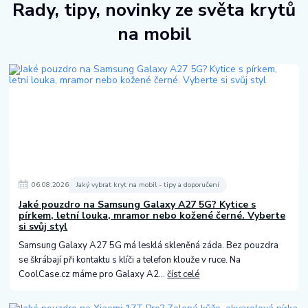
Rady, tipy, novinky ze světa krytů
na mobil
06
.
08
.
2026
Jaký vybrat kryt na mobil - tipy a doporučení
Jaké pouzdro na Samsung Galaxy A27 5G? Kytice s
pírkem, letní louka, mramor nebo kožené černé. Vyberte
si svůj styl
Samsung Galaxy A27 5G má lesklá skleněná záda. Bez pouzdra
se škrábají při kontaktu s klíči a telefon klouže v ruce. Na
CoolCase.cz máme pro Galaxy A2...
číst celé