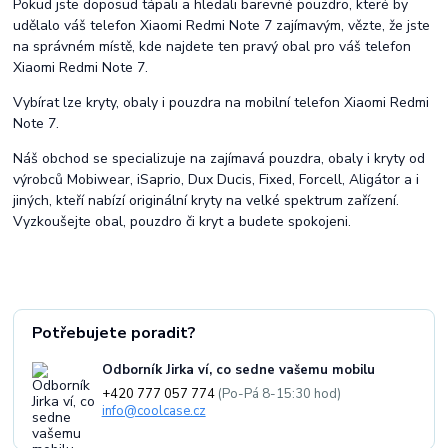
Pokud jste doposud tápali a hledali barevné pouzdro, které by
udělalo váš telefon Xiaomi Redmi Note 7 zajímavým, vězte, že jste
na správném místě, kde najdete ten pravý obal pro váš telefon
Xiaomi Redmi Note 7.
Vybírat lze kryty, obaly i pouzdra na mobilní telefon Xiaomi Redmi
Note 7.
Náš obchod se specializuje na zajímavá pouzdra, obaly i kryty od
výrobců Mobiwear, iSaprio, Dux Ducis, Fixed, Forcell, Aligátor a i
jiných, kteří nabízí originální kryty na velké spektrum zařízení.
Vyzkoušejte obal, pouzdro či kryt a budete spokojeni.
Potřebujete poradit?
Odborník Jirka ví, co sedne vašemu mobilu
+420 777 057 774
(Po-Pá 8-15:30 hod)
info@coolcase.cz