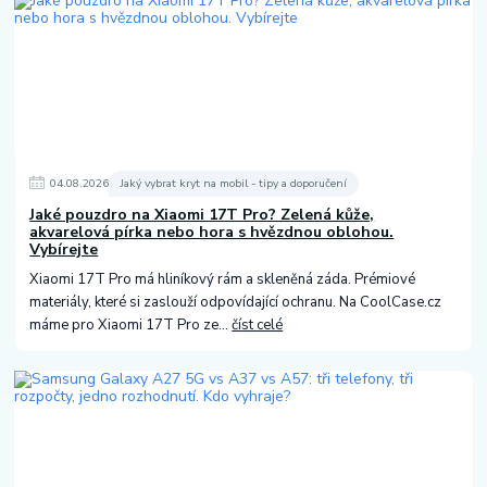
04
.
08
.
2026
Jaký vybrat kryt na mobil - tipy a doporučení
Jaké pouzdro na Xiaomi 17T Pro? Zelená kůže,
akvarelová pírka nebo hora s hvězdnou oblohou.
Vybírejte
Xiaomi 17T Pro má hliníkový rám a skleněná záda. Prémiové
materiály, které si zaslouží odpovídající ochranu. Na CoolCase.cz
máme pro Xiaomi 17T Pro ze...
číst celé