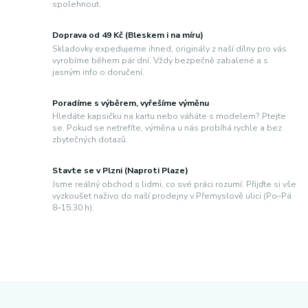
spolehnout.
Doprava od 49 Kč (Bleskem i na míru)
Skladovky expedujeme ihned, originály z naší dílny pro vás
vyrobíme během pár dní. Vždy bezpečně zabalené a s
jasným info o doručení.
Poradíme s výběrem, vyřešíme výměnu
Hledáte kapsičku na kartu nebo váháte s modelem? Ptejte
se. Pokud se netrefíte, výměna u nás probíhá rychle a bez
zbytečných dotazů.
Stavte se v Plzni (Naproti Plaze)
Jsme reálný obchod s lidmi, co své práci rozumí. Přijďte si vše
vyzkoušet naživo do naší prodejny v Přemyslově ulici (Po–Pá
8–15:30 h).