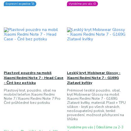
Expresní expedice 🚀
Vyrobíme pro vás 🎨
Plastové pouzdro na mobil
Lesklý kryt Mobiwear Glossy -
Xiaomi Redmi Note 7 - Head Case
Xiaomi Redmi Note 7 - G169G
- Čiré bez potisku
Zlatavé kvítky
Plastový kryt, pouzdro, obal na
Prémiové lesklé pouzdro, obal,
mobilní telefon Xiaomi Redmi
kryt Mobiwear Glossy na mobil
Note 7 / Xiaomi Redmi Note 7 Pro
Xiaomi Redmi Note 7 - G169G
Čiré průhledné bez potisku
Zlatavé kvítky, materiál Plast + TPU
silikon - krytí po všech stranách,
neošoupatelný potisk, tenké
provedení, možnost přichycení na
šňůrku
Vyrobíme pro vás | Odesíláme za 2-3