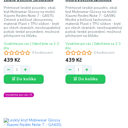
Zelené a béžové zkrouceniny
Modrá a béžová šachovnice
Prémiové lesklé pouzdro, obal,
Prémiové lesklé pouzdro, obal,
kryt Mobiwear Glossy na mobil
kryt Mobiwear Glossy na mobil
Xiaomi Redmi Note 7 - GA57G
Xiaomi Redmi Note 7 - GA59G
Zelené a béžové zkrouceniny,
Modrá a béžová šachovnice,
materiál Plast + TPU silikon - krytí
materiál Plast + TPU silikon - krytí
po všech stranách, neošoupatelný
po všech stranách, neošoupatelný
potisk, tenké provedení, možnost
potisk, tenké provedení, možnost
přichycení na šňůrku
přichycení na šňůrku
Vyrobíme pro vás | Odesíláme za 2-3
Vyrobíme pro vás | Odesíláme za 2-3
dny
dny
0 hodnocení
0 hodnocení
439 Kč
439 Kč
🛒 Do košíku
🛒 Do košíku
Vyrobíme pro vás 🎨