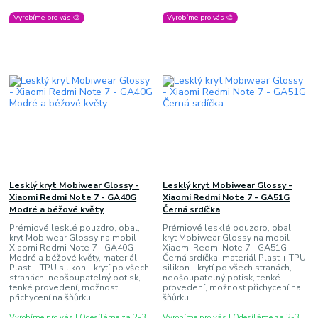
Vyrobíme pro vás 🎨
Vyrobíme pro vás 🎨
Lesklý kryt Mobiwear Glossy -
Lesklý kryt Mobiwear Glossy -
Xiaomi Redmi Note 7 - GA40G
Xiaomi Redmi Note 7 - GA51G
Modré a béžové květy
Černá srdíčka
Prémiové lesklé pouzdro, obal,
Prémiové lesklé pouzdro, obal,
kryt Mobiwear Glossy na mobil
kryt Mobiwear Glossy na mobil
Xiaomi Redmi Note 7 - GA40G
Xiaomi Redmi Note 7 - GA51G
Modré a béžové květy, materiál
Černá srdíčka, materiál Plast + TPU
Plast + TPU silikon - krytí po všech
silikon - krytí po všech stranách,
stranách, neošoupatelný potisk,
neošoupatelný potisk, tenké
tenké provedení, možnost
provedení, možnost přichycení na
přichycení na šňůrku
šňůrku
Vyrobíme pro vás | Odesíláme za 2-3
Vyrobíme pro vás | Odesíláme za 2-3