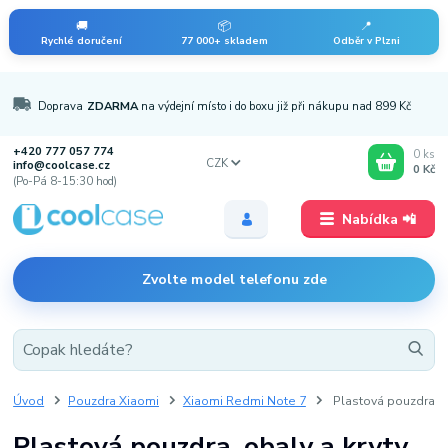
🚚
📦
📍
Rychlé doručení
77 000+ skladem
Odběr v Plzni
Doprava
ZDARMA
na výdejní místo i do boxu již při nákupu nad 899 Kč
+420 777 057 774
0
ks
CZK
info@coolcase.cz
0 Kč
(Po-Pá 8-15:30 hod)
Nabídka 📲
Zvolte model telefonu zde
Úvod
Pouzdra Xiaomi
Xiaomi Redmi Note 7
Plastová pouzdra
Plastová pouzdra, obaly a kryty