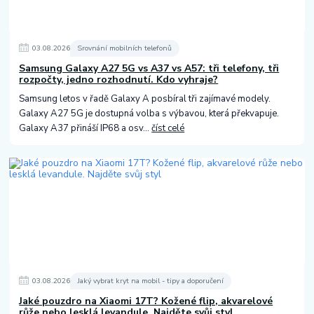
03
.
08
.
2026
Srovnání mobilních telefonů
Samsung Galaxy A27 5G vs A37 vs A57: tři telefony, tři
rozpočty, jedno rozhodnutí. Kdo vyhraje?
Samsung letos v řadě Galaxy A posbíral tři zajímavé modely.
Galaxy A27 5G je dostupná volba s výbavou, která překvapuje.
Galaxy A37 přináší IP68 a osv...
číst celé
03
.
08
.
2026
Jaký vybrat kryt na mobil - tipy a doporučení
Jaké pouzdro na Xiaomi 17T? Kožené flip, akvarelové
růže nebo lesklá levandule. Najděte svůj styl