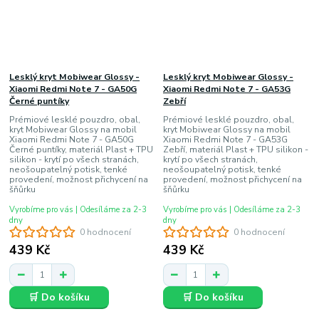
Lesklý kryt Mobiwear Glossy -
Lesklý kryt Mobiwear Glossy -
Xiaomi Redmi Note 7 - GA50G
Xiaomi Redmi Note 7 - GA53G
Černé puntíky
Zebří
Prémiové lesklé pouzdro, obal,
Prémiové lesklé pouzdro, obal,
kryt Mobiwear Glossy na mobil
kryt Mobiwear Glossy na mobil
Xiaomi Redmi Note 7 - GA50G
Xiaomi Redmi Note 7 - GA53G
Černé puntíky, materiál Plast + TPU
Zebří, materiál Plast + TPU silikon -
silikon - krytí po všech stranách,
krytí po všech stranách,
neošoupatelný potisk, tenké
neošoupatelný potisk, tenké
provedení, možnost přichycení na
provedení, možnost přichycení na
šňůrku
šňůrku
Vyrobíme pro vás | Odesíláme za 2-3
Vyrobíme pro vás | Odesíláme za 2-3
dny
dny
0 hodnocení
0 hodnocení
439 Kč
439 Kč
🛒 Do košíku
🛒 Do košíku