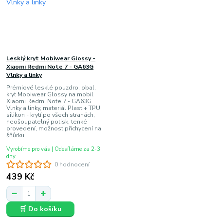
Lesklý kryt Mobiwear Glossy -
Xiaomi Redmi Note 7 - GA63G
Vlnky a linky
Prémiové lesklé pouzdro, obal,
kryt Mobiwear Glossy na mobil
Xiaomi Redmi Note 7 - GA63G
Vlnky a linky, materiál Plast + TPU
silikon - krytí po všech stranách,
neošoupatelný potisk, tenké
provedení, možnost přichycení na
šňůrku
Vyrobíme pro vás | Odesíláme za 2-3
dny
0 hodnocení
439 Kč
🛒 Do košíku