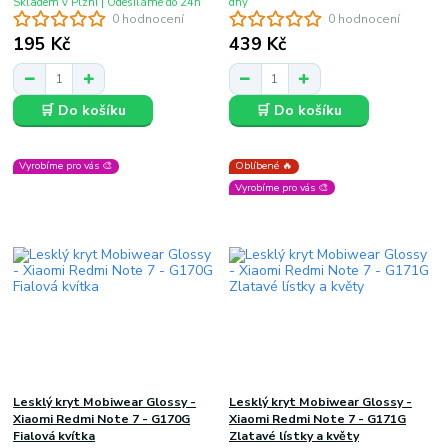
Skladem v Plzni | Odesíláme do 24h
dny
0 hodnocení
0 hodnocení
195 Kč
439 Kč
🛒 Do košíku
🛒 Do košíku
Vyrobíme pro vás 🎨
Oblíbené 🔥
Vyrobíme pro vás 🎨
Lesklý kryt Mobiwear Glossy -
Lesklý kryt Mobiwear Glossy -
Xiaomi Redmi Note 7 - G170G
Xiaomi Redmi Note 7 - G171G
Fialová kvítka
Zlatavé lístky a květy