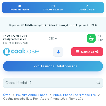
🚚
📦
📍
Rychlé doručení
77 000+ skladem
Odběr v Plzni
Doprava
ZDARMA
na výdejní místo i do boxu již při nákupu nad 899 Kč
+420 777 057 774
0
ks
CZK
info@coolcase.cz
0 Kč
(Po-Pá 8-15:30 hod)
Nabídka 📲
Zvolte model telefonu zde
Úvod
Pouzdra Apple iPhone
Apple iPhone 16e / iPhone 17e
Odolná pouzdra Elite Pro - Apple iPhone 16e / iPhone 17e