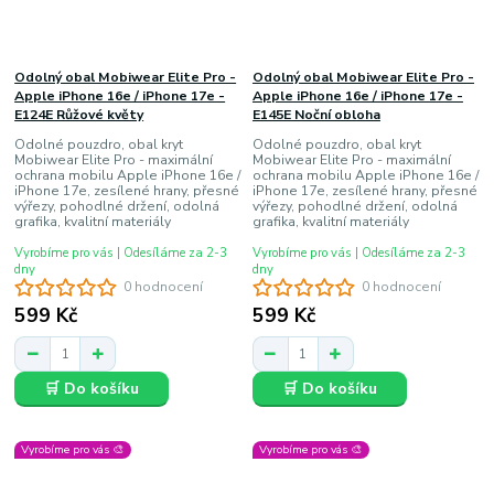
Odolný obal Mobiwear Elite Pro -
Odolný obal Mobiwear Elite Pro -
Apple iPhone 16e / iPhone 17e -
Apple iPhone 16e / iPhone 17e -
E124E Růžové květy
E145E Noční obloha
Odolné pouzdro, obal kryt
Odolné pouzdro, obal kryt
Mobiwear Elite Pro - maximální
Mobiwear Elite Pro - maximální
ochrana mobilu Apple iPhone 16e /
ochrana mobilu Apple iPhone 16e /
iPhone 17e, zesílené hrany, přesné
iPhone 17e, zesílené hrany, přesné
výřezy, pohodlné držení, odolná
výřezy, pohodlné držení, odolná
grafika, kvalitní materiály
grafika, kvalitní materiály
Vyrobíme pro vás | Odesíláme za 2-3
Vyrobíme pro vás | Odesíláme za 2-3
dny
dny
0 hodnocení
0 hodnocení
599 Kč
599 Kč
🛒 Do košíku
🛒 Do košíku
Vyrobíme pro vás 🎨
Vyrobíme pro vás 🎨