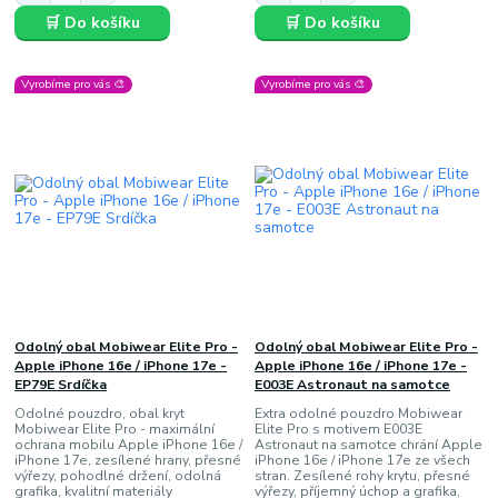
🛒 Do košíku
🛒 Do košíku
Vyrobíme pro vás 🎨
Vyrobíme pro vás 🎨
Odolný obal Mobiwear Elite Pro -
Odolný obal Mobiwear Elite Pro -
Apple iPhone 16e / iPhone 17e -
Apple iPhone 16e / iPhone 17e -
EP79E Srdíčka
E003E Astronaut na samotce
Odolné pouzdro, obal kryt
Extra odolné pouzdro Mobiwear
Mobiwear Elite Pro - maximální
Elite Pro s motivem E003E
ochrana mobilu Apple iPhone 16e /
Astronaut na samotce chrání Apple
iPhone 17e, zesílené hrany, přesné
iPhone 16e / iPhone 17e ze všech
výřezy, pohodlné držení, odolná
stran. Zesílené rohy krytu, přesné
grafika, kvalitní materiály
výřezy, příjemný úchop a grafika,