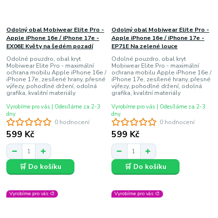
Odolný obal Mobiwear Elite Pro -
Odolný obal Mobiwear Elite Pro -
Apple iPhone 16e / iPhone 17e -
Apple iPhone 16e / iPhone 17e -
EX06E Květy na šedém pozadí
EP71E Na zelené louce
Odolné pouzdro, obal kryt
Odolné pouzdro, obal kryt
Mobiwear Elite Pro - maximální
Mobiwear Elite Pro - maximální
ochrana mobilu Apple iPhone 16e /
ochrana mobilu Apple iPhone 16e /
iPhone 17e, zesílené hrany, přesné
iPhone 17e, zesílené hrany, přesné
výřezy, pohodlné držení, odolná
výřezy, pohodlné držení, odolná
grafika, kvalitní materiály
grafika, kvalitní materiály
Vyrobíme pro vás | Odesíláme za 2-3
Vyrobíme pro vás | Odesíláme za 2-3
dny
dny
0 hodnocení
0 hodnocení
599 Kč
599 Kč
🛒 Do košíku
🛒 Do košíku
Vyrobíme pro vás 🎨
Vyrobíme pro vás 🎨