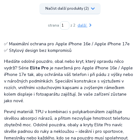
Načíst další produkty (2)
strana
z 2
další
✅ Maximální ochrana pro Apple iPhone 16e / Apple iPhone 17e
✅ Stylový design bez kompromisů
Hledáte odolné pouzdro, obal nebo kryt, který opravdu něco
vydrží? Série
Elite Pro
je navržená pro Apple iPhone 16e / Apple
iPhone 17e tak, aby ochránila váš telefon i při pádu z výšky nebo
v náročných podmínkách. Speciální konstrukce s výztužemi v
rozích, vnitřními vzduchovými kapsami a zvýšeným rámečkem
kolem displeje i fotoaparátu zajišťují, že vaše zařízení zůstane
jako nové.
Pevný materiál TPU v kombinaci s polykarbonátem zajišťuje
skvělou absorpci nárazů, a přitom nezvyšuje hmotnost telefonu
zbytečně moc. Odolné pouzdra, obaly a kryty Elite Pro navíc
skvěle padnou do ruky a nekloužou – ideální i pro sportovce,
řemeslníky nebo každého, kdo se na pouzdro musí spolehnout.