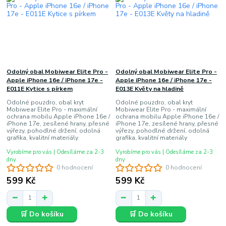
Odolný obal Mobiwear Elite Pro -
Odolný obal Mobiwear Elite Pro -
Apple iPhone 16e / iPhone 17e -
Apple iPhone 16e / iPhone 17e -
E011E Kytice s pírkem
E013E Květy na hladině
Odolné pouzdro, obal kryt
Odolné pouzdro, obal kryt
Mobiwear Elite Pro - maximální
Mobiwear Elite Pro - maximální
ochrana mobilu Apple iPhone 16e /
ochrana mobilu Apple iPhone 16e /
iPhone 17e, zesílené hrany, přesné
iPhone 17e, zesílené hrany, přesné
výřezy, pohodlné držení, odolná
výřezy, pohodlné držení, odolná
grafika, kvalitní materiály
grafika, kvalitní materiály
Vyrobíme pro vás | Odesíláme za 2-3
Vyrobíme pro vás | Odesíláme za 2-3
dny
dny
0 hodnocení
0 hodnocení
599 Kč
599 Kč
🛒 Do košíku
🛒 Do košíku