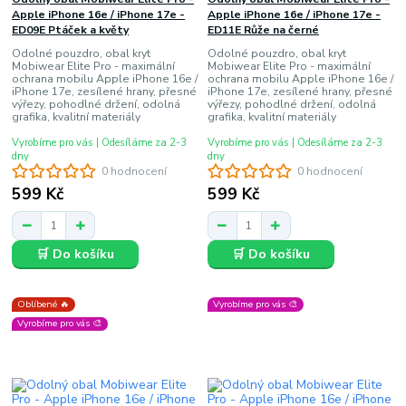
Apple iPhone 16e / iPhone 17e -
Apple iPhone 16e / iPhone 17e -
ED09E Ptáček a květy
ED11E Růže na černé
Odolné pouzdro, obal kryt
Odolné pouzdro, obal kryt
Mobiwear Elite Pro - maximální
Mobiwear Elite Pro - maximální
ochrana mobilu Apple iPhone 16e /
ochrana mobilu Apple iPhone 16e /
iPhone 17e, zesílené hrany, přesné
iPhone 17e, zesílené hrany, přesné
výřezy, pohodlné držení, odolná
výřezy, pohodlné držení, odolná
grafika, kvalitní materiály
grafika, kvalitní materiály
Vyrobíme pro vás | Odesíláme za 2-3
Vyrobíme pro vás | Odesíláme za 2-3
dny
dny
0 hodnocení
0 hodnocení
599 Kč
599 Kč
🛒 Do košíku
🛒 Do košíku
Oblíbené 🔥
Vyrobíme pro vás 🎨
Vyrobíme pro vás 🎨