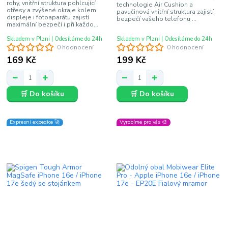
rohy, vnitřní struktura pohlcující
technologie Air Cushion a
otřesy a zvýšené okraje kolem
pavučinová vnitřní struktura zajistí
displeje i fotoaparátu zajistí
bezpečí vašeho telefonu ...
maximální bezpečí i při každo...
Skladem v Plzni | Odesíláme do 24h
Skladem v Plzni | Odesíláme do 24h
0 hodnocení
0 hodnocení
169 Kč
199 Kč
🛒 Do košíku
🛒 Do košíku
Expresní expedice 🚀
Vyrobíme pro vás 🎨