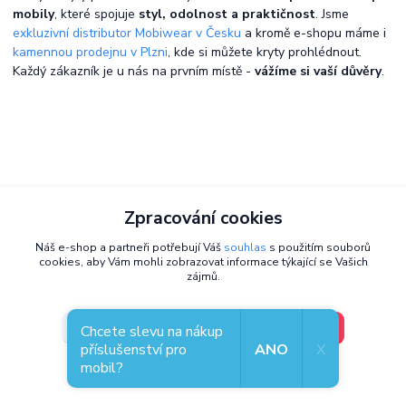
mobily
, které spojuje
styl, odolnost a praktičnost
. Jsme
exkluzivní distributor Mobiwear v Česku
a kromě e-shopu máme i
kamennou prodejnu v Plzni
, kde si můžete kryty prohlédnout.
Každý zákazník je u nás na prvním místě -
vážíme si vaší důvěry
.
Zpracování cookies
Náš e-shop a partneři potřebují Váš
souhlas
s použitím souborů
cookies, aby Vám mohli zobrazovat informace týkající se Vašich
zájmů.
V pořádku, jdu si vybrat
Nastavení
Chcete slevu na nákup
příslušenství pro
ANO
X
mobil?
Souhlas můžete odmítnout
zde
.