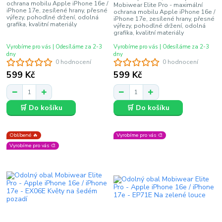
ochrana mobilu Apple iPhone 16e /
Mobiwear Elite Pro - maximální
iPhone 17e, zesílené hrany, přesné
ochrana mobilu Apple iPhone 16e /
výřezy, pohodlné držení, odolná
iPhone 17e, zesílené hrany, přesné
grafika, kvalitní materiály
výřezy, pohodlné držení, odolná
grafika, kvalitní materiály
Vyrobíme pro vás | Odesíláme za 2-3
Vyrobíme pro vás | Odesíláme za 2-3
dny
dny
0 hodnocení
0 hodnocení
599 Kč
599 Kč
🛒 Do košíku
🛒 Do košíku
Oblíbené 🔥
Vyrobíme pro vás 🎨
Vyrobíme pro vás 🎨