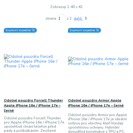
Zobrazuji 1-40 z 42
strana
z 2
další
Expresní expedice 🚀
Expresní expedice 🚀
Odolné pouzdro Forcell Thunder
Odolné pouzdro Armor Apple
Apple iPhone 16e / iPhone 17e –
iPhone 16e / iPhone 17e – černé
černé
Odolné pouzdro Armor pro Apple
Odolné pouzdro Forcell Thunder
iPhone 16e / iPhone 17e je ideální
pro Apple iPhone 16e / iPhone 17e
volbou pro všechny, kteří hledají
spolehlivě chrání telefon před
spolehlivou ochranu. Hybridní
pády a poškrábáním. Zesílené
dvoudílná konstrukce z TPU a PC,