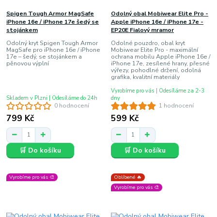
Spigen Tough Armor MagSafe
Odolný obal Mobiwear Elite Pro -
iPhone 16e / iPhone 17e šedý se
Apple iPhone 16e / iPhone 17e -
stojánkem
EP20E Fialový mramor
Odolný kryt Spigen Tough Armor
Odolné pouzdro, obal kryt
MagSafe pro iPhone 16e / iPhone
Mobiwear Elite Pro - maximální
17e – šedý, se stojánkem a
ochrana mobilu Apple iPhone 16e /
pěnovou výplní
iPhone 17e, zesílené hrany, přesné
výřezy, pohodlné držení, odolná
grafika, kvalitní materiály
Vyrobíme pro vás | Odesíláme za 2-3
Skladem v Plzni | Odesíláme do 24h
dny
0 hodnocení
1 hodnocení
799 Kč
599 Kč
🛒 Do košíku
🛒 Do košíku
Vyrobíme pro vás 🎨
Oblíbené 🔥
Vyrobíme pro vás 🎨