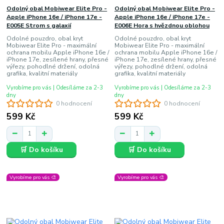
Odolný obal Mobiwear Elite Pro -
Odolný obal Mobiwear Elite Pro -
Apple iPhone 16e / iPhone 17e -
Apple iPhone 16e / iPhone 17e -
E005E Strom s galaxií
E006E Hora s hvězdnou oblohou
Odolné pouzdro, obal kryt
Odolné pouzdro, obal kryt
Mobiwear Elite Pro - maximální
Mobiwear Elite Pro - maximální
ochrana mobilu Apple iPhone 16e /
ochrana mobilu Apple iPhone 16e /
iPhone 17e, zesílené hrany, přesné
iPhone 17e, zesílené hrany, přesné
výřezy, pohodlné držení, odolná
výřezy, pohodlné držení, odolná
grafika, kvalitní materiály
grafika, kvalitní materiály
Vyrobíme pro vás | Odesíláme za 2-3
Vyrobíme pro vás | Odesíláme za 2-3
dny
dny
0 hodnocení
0 hodnocení
599 Kč
599 Kč
🛒 Do košíku
🛒 Do košíku
Vyrobíme pro vás 🎨
Vyrobíme pro vás 🎨