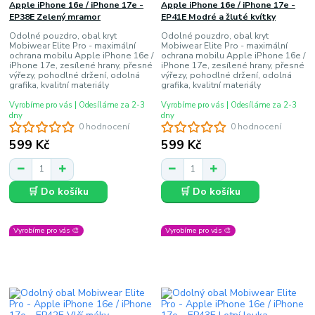
Apple iPhone 16e / iPhone 17e -
Apple iPhone 16e / iPhone 17e -
EP38E Zelený mramor
EP41E Modré a žluté kvítky
Odolné pouzdro, obal kryt
Odolné pouzdro, obal kryt
Mobiwear Elite Pro - maximální
Mobiwear Elite Pro - maximální
ochrana mobilu Apple iPhone 16e /
ochrana mobilu Apple iPhone 16e /
iPhone 17e, zesílené hrany, přesné
iPhone 17e, zesílené hrany, přesné
výřezy, pohodlné držení, odolná
výřezy, pohodlné držení, odolná
grafika, kvalitní materiály
grafika, kvalitní materiály
Vyrobíme pro vás | Odesíláme za 2-3
Vyrobíme pro vás | Odesíláme za 2-3
dny
dny
0 hodnocení
0 hodnocení
599 Kč
599 Kč
🛒 Do košíku
🛒 Do košíku
Vyrobíme pro vás 🎨
Vyrobíme pro vás 🎨