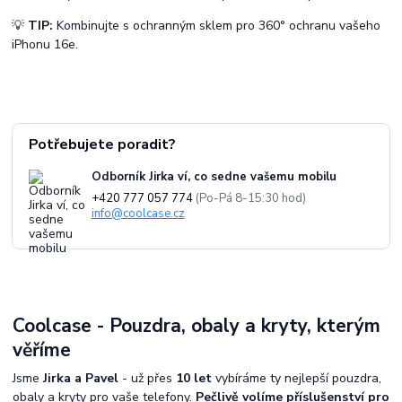
💡
TIP:
Kombinujte s ochranným sklem pro 360° ochranu vašeho
iPhonu 16e.
Potřebujete poradit?
Odborník Jirka ví, co sedne vašemu mobilu
+420 777 057 774
(Po-Pá 8-15:30 hod)
info@coolcase.cz
Coolcase - Pouzdra, obaly a kryty, kterým
věříme
Jsme
Jirka a Pavel
- už přes
10 let
vybíráme ty nejlepší pouzdra,
obaly a kryty pro vaše telefony.
Pečlivě volíme příslušenství pro