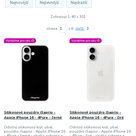
Nejnovější
Nejlevnější
Nejdražší
Zobrazuji 1-40 z 301
strana
z 8
další
Vyrobíme pro vás 🎨
Vyrobíme pro vás 🎨
Silikonové pouzdro iSaprio -
Silikonové pouzdro iSaprio -
Apple iPhone 16 - 4Pure - černé
Apple iPhone 16 - 4Pure - čiré
Odolný silikonový kryt, obal,
Odolný silikonový kryt, obal,
pouzdro iSaprio - Apple iPhone 16
pouzdro iSaprio - Apple iPhone 16
- 4Pure - černé - skvělá ochrana a
- 4Pure - čiré - skvělá ochrana a