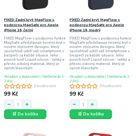
FIXED Zadní kryt MagFlow s
FIXED Zadní kryt MagFlow s
podporou MagSafe pro Apple
podporou MagSafe pro Apple
iPhone 16, černý
iPhone 16, modrý
FIXED MagFlow s podporou funkce
FIXED MagFlow s podporou funkce
MagSafe představuje tvrzený kryt v
MagSafe představuje tvrzený kryt v
novém stylovém designu, který
novém stylovém designu, který
spolehlivě udrží váš smartphone v
spolehlivě udrží váš smartphone v
bezpečí za každé situace. Jeho
bezpečí za každé situace. Jeho
povrch tvoří Liquid silicon - lehký a
povrch tvoří Liquid silicon - lehký a
přesto odolný materiál, který je
přesto odolný materiál, který je
oproti klasickým ...
oproti klasickým ...
Skladem u dodavatele | Odešleme do 2-
Skladem u dodavatele | Odešleme do 2-
3 dnů
3 dnů
0 hodnocení
0 hodnocení
99 Kč
99 Kč
🛒 Do košíku
🛒 Do košíku