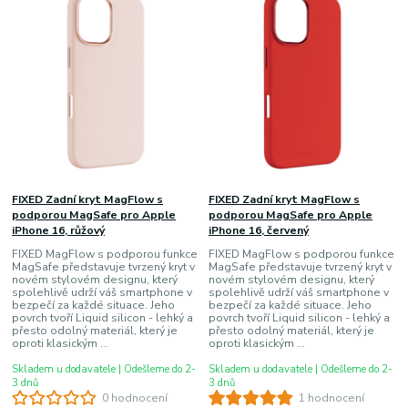
FIXED Zadní kryt MagFlow s
FIXED Zadní kryt MagFlow s
podporou MagSafe pro Apple
podporou MagSafe pro Apple
iPhone 16, růžový
iPhone 16, červený
FIXED MagFlow s podporou funkce
FIXED MagFlow s podporou funkce
MagSafe představuje tvrzený kryt v
MagSafe představuje tvrzený kryt v
novém stylovém designu, který
novém stylovém designu, který
spolehlivě udrží váš smartphone v
spolehlivě udrží váš smartphone v
bezpečí za každé situace. Jeho
bezpečí za každé situace. Jeho
povrch tvoří Liquid silicon - lehký a
povrch tvoří Liquid silicon - lehký a
přesto odolný materiál, který je
přesto odolný materiál, který je
oproti klasickým ...
oproti klasickým ...
Skladem u dodavatele | Odešleme do 2-
Skladem u dodavatele | Odešleme do 2-
3 dnů
3 dnů
0 hodnocení
1 hodnocení