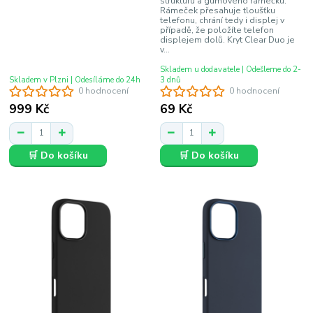
strukturu a gumového rámečku.
Rámeček přesahuje tloušťku
telefonu, chrání tedy i displej v
případě, že položíte telefon
displejem dolů. Kryt Clear Duo je
v...
Skladem u dodavatele | Odešleme do 2-
Skladem v Plzni | Odesíláme do 24h
3 dnů
0 hodnocení
0 hodnocení
999 Kč
69 Kč
🛒 Do košíku
🛒 Do košíku