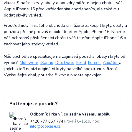
vkusu. S našimi kryty, obaly a pouzdry můžete nejen chránit váš
Apple iPhone 16 před každodenním opotřebením, ale také mu
dodat skvělý vzhled.
Prostřednictvím našeho obchodu si můžete zakoupit kryty, obaly a
pouzdra přesně pro váš mobilní telefon Apple iPhone 16. Nechte
náš ochranný příslušenství chránit váš telefon Apple iPhone 16 a
zachovat jeho stylový vzhled.
Náš obchod se specializuje na zajímavá pouzdra, obaly i kryty od
výrobců
Mobiwear
,
iSaprio
,
Dux Ducis
,
Fixed
,
Forcell
,
Aligátor
a i
jiných, kteří nabízí originální kryty na velké spektrum zařízení.
Vyzkoušejte obal, pouzdro či kryt a budete spokojeni.
Potřebujete poradit?
Odborník Jirka ví, co sedne vašemu mobilu
+420 777 057 774
(Po-Pá 8-15:30 hod)
info@coolcase.cz