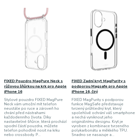
FIXED Pouzdro MagPure Neck s
FIXED Zadní kryt MagPurity s
růžovou šňůrkou na krk pro Apple
podporou Magsafe pro Apple
iPhone 16
iPhone 16, čirý
Stylové pouzdro FIXED MagPure
FIXED MagPurity s podporou
Neck vám umožní mít telefon
funkce MagSafe představuje
neustále po ruce a zároveň ho
tvrzený průhledný kryt, který
chrání před nástrahami
spolehlivě ochrání váš smartphone
každodenního života. Díky
a nechá vyniknout jeho
nastavitelné šňůrce, která prochází
originálnímu designu. Kryt je
spodní částí pouzdra, můžete
vyroben z kombinace tvrzeného
telefon pohodlně nosit na krku
polykarbonátu a měkkého TPU.
nebo crossbody. P...
Snadno se nasazuje a...