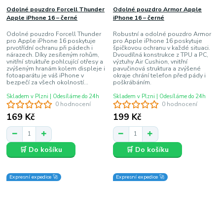
Odolné pouzdro Forcell Thunder
Odolné pouzdro Armor Apple
Apple iPhone 16 – černé
iPhone 16 – černé
Odolné pouzdro Forcell Thunder
Robustní a odolné pouzdro Armor
pro Apple iPhone 16 poskytuje
pro Apple iPhone 16 poskytuje
prvotřídní ochranu při pádech i
špičkovou ochranu v každé situaci.
nárazech. Díky zesíleným rohům,
Dvoudílná konstrukce z TPU a PC,
vnitřní struktuře pohlcující otřesy a
výztuhy Air Cushion, vnitřní
zvýšeným hranám kolem displeje i
pavučinová struktura a zvýšené
fotoaparátu je váš iPhone v
okraje chrání telefon před pády i
bezpečí za všech okolností...
poškrábáním.
Skladem v Plzni | Odesíláme do 24h
Skladem v Plzni | Odesíláme do 24h
0 hodnocení
0 hodnocení
169 Kč
199 Kč
🛒 Do košíku
🛒 Do košíku
Expresní expedice 🚀
Expresní expedice 🚀