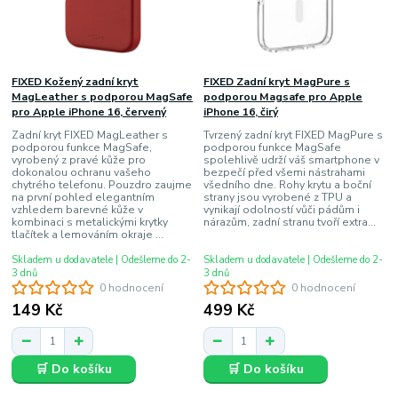
FIXED Kožený zadní kryt
FIXED Zadní kryt MagPure s
MagLeather s podporou MagSafe
podporou Magsafe pro Apple
pro Apple iPhone 16, červený
iPhone 16, čirý
Zadní kryt FIXED MagLeather s
Tvrzený zadní kryt FIXED MagPure s
podporou funkce MagSafe,
podporou funkce MagSafe
vyrobený z pravé kůže pro
spolehlivě udrží váš smartphone v
dokonalou ochranu vašeho
bezpečí před všemi nástrahami
chytrého telefonu. Pouzdro zaujme
všedního dne. Rohy krytu a boční
na první pohled elegantním
strany jsou vyrobené z TPU a
vzhledem barevné kůže v
vynikají odolností vůči pádům i
kombinaci s metalickými krytky
nárazům, zadní stranu tvoří extra...
tlačítek a lemováním okraje ...
Skladem u dodavatele | Odešleme do 2-
Skladem u dodavatele | Odešleme do 2-
3 dnů
3 dnů
0 hodnocení
0 hodnocení
149 Kč
499 Kč
🛒 Do košíku
🛒 Do košíku