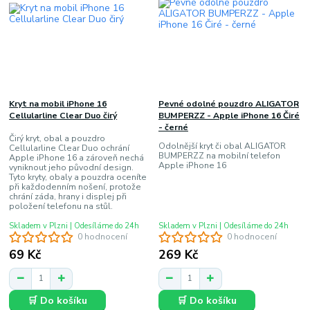
Kryt na mobil iPhone 16
Pevné odolné pouzdro ALIGATOR
Cellularline Clear Duo čirý
BUMPERZZ - Apple iPhone 16 Čiré
- černé
Čirý kryt, obal a pouzdro
Odolnější kryt či obal ALIGATOR
Cellularline Clear Duo ochrání
BUMPERZZ na mobilní telefon
Apple iPhone 16 a zároveň nechá
Apple iPhone 16
vyniknout jeho původní design.
Tyto kryty, obaly a pouzdra oceníte
při každodenním nošení, protože
chrání záda, hrany i displej při
položení telefonu na stůl.
Skladem v Plzni | Odesíláme do 24h
Skladem v Plzni | Odesíláme do 24h
0 hodnocení
0 hodnocení
69 Kč
269 Kč
🛒 Do košíku
🛒 Do košíku