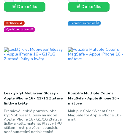
🛒 Do košíku
🛒 Do košíku
Oblíbené 🔥
Expresní expedice 🚀
Vyrobíme pro vás 🎨
Lesklý kryt Mobiwear Glossy -
Pouzdro Multiple Color s
Apple iPhone 16 - G171G Zlatavé
MagSafe - Apple iPhone 16 -
lístky a květy
mátové
Prémiové lesklé pouzdro, obal,
Multiple Color Wheat Case
kryt Mobiwear Glossy na mobil
MagSafe for Apple iPhone 16 -
Apple iPhone 16 - G171G Zlatavé
mint
lístky a květy, materiál Plast + TPU
silikon - krytí po všech stranách,
neošoupatelný potisk, tenké