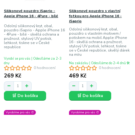
Silikonové pouzdro iSaprio -
Silikonové pouzdro s vlastní
Apple iPhone 16 - 4Pure - bílé
fotkou pro Apple iPhone 16 -
iSaprio
Odolný silikonový kryt, obal,
Odolný silikonový kryt, obal,
pouzdro iSaprio - Apple iPhone 16
pouzdro s vlastním motivem /
- 4Pure - bílé - skvělá ochrana a
potiskem na mobil Apple iPhone
pružnost, stylový UV potisk,
16 - skvělá ochrana a pružnost,
lehkost, tiskne se v České
stylový UV potisk, lehkost, tiskne
republice
se v České republice, skvělý dárek
na míru
Vyrobí se pro vás | Odesíláme za 2-3
dny
Na zakázku | Odesíláme do 2–4 dnů 🛠️
0 hodnocení
0 hodnocení
269 Kč
469 Kč
🛒 Do košíku
🛒 Do košíku
Vyrobíme pro vás 🎨
Vyrobíme pro vás 🎨