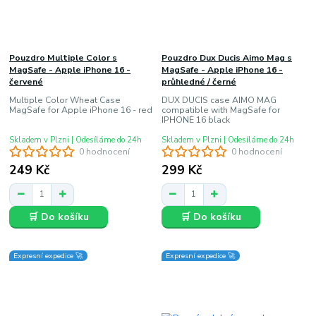
Pouzdro Multiple Color s
Pouzdro Dux Ducis Aimo Mag s
MagSafe - Apple iPhone 16 -
MagSafe - Apple iPhone 16 -
červené
průhledné / černé
Multiple Color Wheat Case
DUX DUCIS case AIMO MAG
MagSafe for Apple iPhone 16 - red
compatible with MagSafe for
IPHONE 16 black
Skladem v Plzni | Odesíláme do 24h
Skladem v Plzni | Odesíláme do 24h
0 hodnocení
0 hodnocení
249 Kč
299 Kč
🛒 Do košíku
🛒 Do košíku
Expresní expedice 🚀
Expresní expedice 🚀