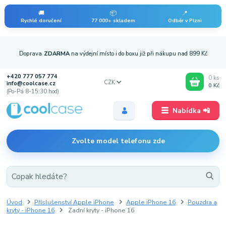
🚚
📦
📍
Rychlé doručení
77 000+ skladem
Odběr v Plzni
Doprava
ZDARMA
na výdejní místo i do boxu již při nákupu nad 899 Kč
+420 777 057 774
0
ks
CZK
info@coolcase.cz
0 Kč
(Po-Pá 8-15:30 hod)
Nabídka 📲
Zvolte model telefonu zde
Úvod
Příslušenství Apple iPhone
Apple iPhone 16
Pouzdra a
kryty - iPhone 16
Zadní kryty - iPhone 16