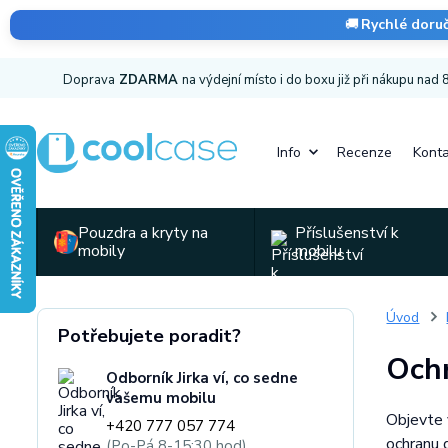
🚚
Rychlé doru
Doprava
ZDARMA
na výdejní místo i do boxu již při nákupu nad
Info
Recenze
Konta
Pouzdra a kryty na
Příslušenství k
mobily
mobilu
Úvod
Potřebujete poradit?
Ochr
Odborník Jirka ví, co sedne
vašemu mobilu
Objevte 
+420 777 057 774
ochranu 
(Po-Pá 8-15:30 hod)