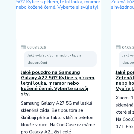
06
.
08
.
2026
04
.
08
.
Jaký vybrat kryt na mobil - tipy a
Jaký vy
doporučení
doporu
Jaké pouzdro na Samsung
Jaké po
Galaxy A27 5G? Kytice s pírkem,
Zelená 
letní louka, mramor nebo
nebo ho
kožené černé. Vyberte si svůj
Vybírej
styl
Xiaomi 1
Samsung Galaxy A27 5G má lesklá
skleněná
skleněná záda. Bez pouzdra se
které si 
škrábají při kontaktu s klíči a telefon
Na CoolC
klouže v ruce. Na CoolCase.cz máme
17T Pro 
pro Galaxy A2...
číst celé