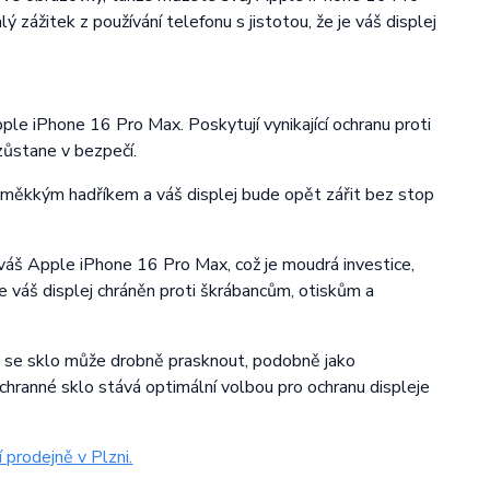
 zážitek z používání telefonu s jistotou, že je váš displej
pple iPhone 16 Pro Max. Poskytují vynikající ochranu proti
zůstane v bezpečí.
e měkkým hadříkem a váš displej bude opět zářit bez stop
ro váš Apple iPhone 16 Pro Max, což je moudrá investice,
e váš displej chráněn proti škrábancům, otiskům a
zu se sklo může drobně prasknout, podobně jako
chranné sklo stává optimální volbou pro ochranu displeje
 prodejně v Plzni.