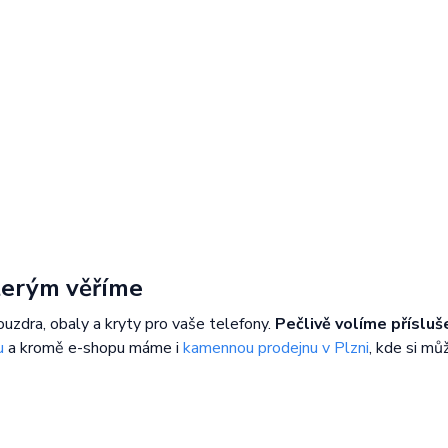
kterým věříme
ouzdra, obaly a kryty pro vaše telefony.
Pečlivě volíme přísluš
u
a kromě e-shopu máme i
kamennou prodejnu v Plzni
, kde si mů