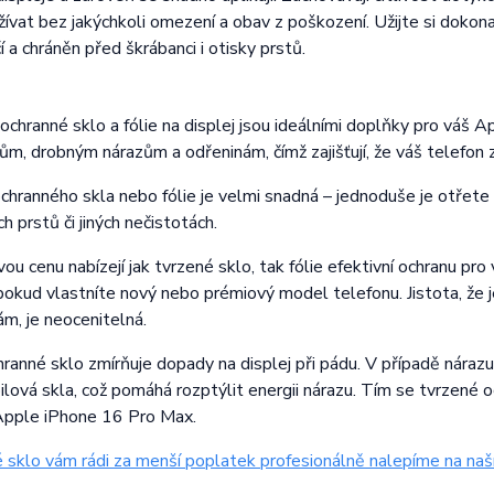
vat bez jakýchkoli omezení a obav z poškození. Užijte si dokonalý
 a chráněn před škrábanci i otisky prstů.
ochranné sklo a fólie na displej jsou ideálními doplňky pro váš A
ům, drobným nárazům a odřeninám, čímž zajišťují, že váš telefon 
chranného skla nebo fólie je velmi snadná – jednoduše je otřet
ch prstů či jiných nečistotách.
ivou cenu nabízejí jak tvrzené sklo, tak fólie efektivní ochranu p
pokud vlastníte nový nebo prémiový model telefonu. Jistota, že j
ám, je neocenitelná.
hranné sklo zmírňuje dopady na displej při pádu. V případě nára
lová skla, což pomáhá rozptýlit energii nárazu. Tím se tvrzené o
Apple iPhone 16 Pro Max.
 sklo vám rádi za menší poplatek profesionálně nalepíme na naší