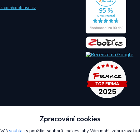
ok.com/coolcase.cz
Zpracování cookies
Rychlá a spolehlivá doprava i bezpečná online platba
í Váš
souhlas
s použitím souborů cookies, aby Vám mohli zobrazovat inf
© Coolcase.cz - Pouzdra, kryty, obaly, ochranná skla a příslušenství na mob