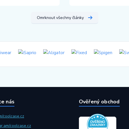
Omrknout všechny články
te nás
Ověřený obchod
m/coolcase.cz
gr.am/coolcase.cz