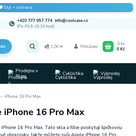
🛡️
Styl + ochrana
+420 777 057 774
info@coolcase.cz
(Po-Pá 8-15:30 hod)
0
ks
zde
CZK
Přihlášení
0 Kč
Prodejna v
Cyklistika
Výprodej
Plzni
 - iPhone 16 Pro Max
le iPhone 16 Pro Max
e iPhone 16 Pro Max. Tato skla a fólie poskytují špičkovou
tykové obrazovky, takže můžete svůj Apple iPhone 16 Pro