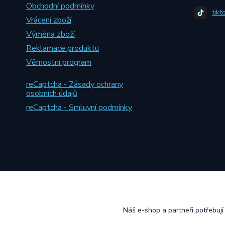
Obchodní podmínky
tikt
Vrácení zboží
Výměna zboží
Reklamace produktu
Věrnostní program
reCaptcha - Zásady ochrany
osobních údajů
reCaptcha - Smluvní podmínky
Náš e-shop a partneři potřebuj
2014 - 2026 