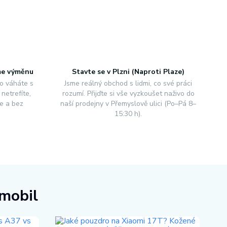
me výměnu
Stavte se v Plzni (Naproti Plaze)
o váháte s
Jsme reálný obchod s lidmi, co své práci
netrefíte,
rozumí. Přijďte si vše vyzkoušet naživo do
e a bez
naší prodejny v Přemyslově ulici (Po–Pá 8–
15:30 h).
 mobil