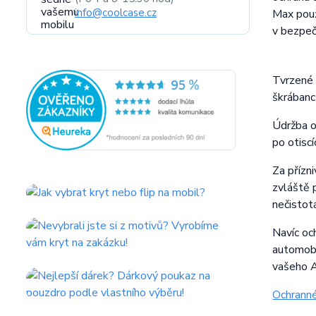
info@coolcase.cz
Max použí
v bezpečí
Tvrzené 
škrábanc
Údržba o
po otiscí
Za přízn
zvláště 
nečistot
Navíc oc
automobi
vašeho 
Ochranné