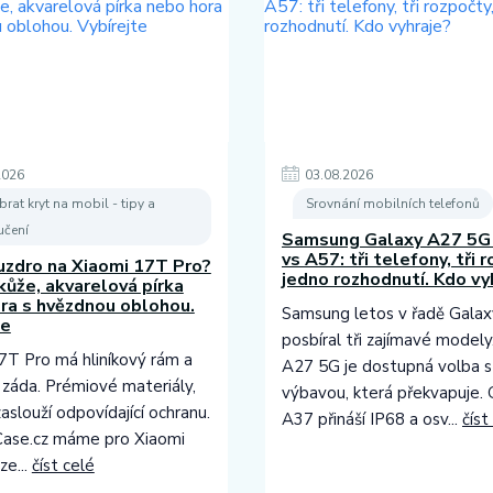
2026
03
.
08
.
2026
brat kryt na mobil - tipy a
Srovnání mobilních telefonů
čení
Samsung Galaxy A27 5G
vs A57: tři telefony, tři 
uzdro na Xiaomi 17T Pro?
jedno rozhodnutí. Kdo vy
kůže, akvarelová pírka
ra s hvězdnou oblohou.
Samsung letos v řadě Galax
te
posbíral tři zajímavé modely
7T Pro má hliníkový rám a
A27 5G je dostupná volba s
 záda. Prémiové materiály,
výbavou, která překvapuje. 
zaslouží odpovídající ochranu.
A37 přináší IP68 a osv...
číst
ase.cz máme pro Xiaomi
ze...
číst celé