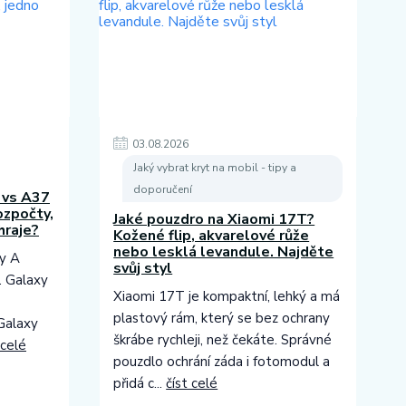
03
.
08
.
2026
Jaký vybrat kryt na mobil - tipy a
doporučení
 vs A37
rozpočty,
Jaké pouzdro na Xiaomi 17T?
hraje?
Kožené flip, akvarelové růže
nebo lesklá levandule. Najděte
y A
svůj styl
. Galaxy
Xiaomi 17T je kompaktní, lehký a má
plastový rám, který se bez ochrany
Galaxy
škrábe rychleji, než čekáte. Správné
 celé
pouzdlo ochrání záda i fotomodul a
přidá c...
číst celé