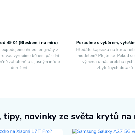
od 49 Kč (Bleskem i na míru)
Poradíme s výběrem, vyřeší
 expedujeme ihned, originály z
Hledáte kapsičku na kartu neb
 pro vás vyrobíme během pár dní.
modelem? Ptejte se. Pokud se 
čně zabalené a s jasným info o
výměna u nás probíhá rychl
doručení.
zbytečných dotazů.
 tipy, novinky ze světa krytů na