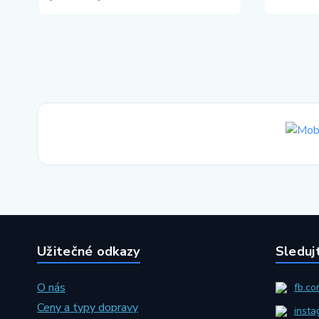
Užitečné odkazy
Sleduj
O nás
fb.co
Ceny a typy dopravy
insta