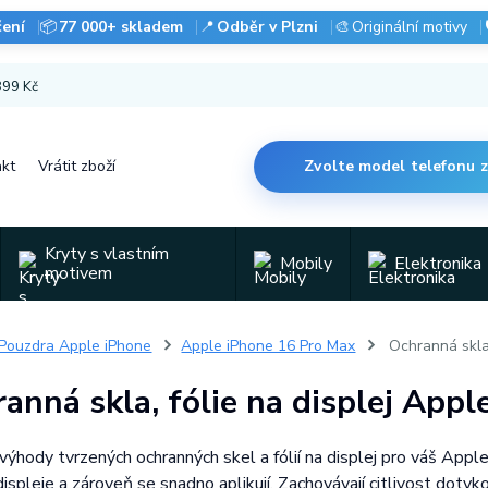
čení
📦
77 000+ skladem
📍
Odběr v Plzni
🎨
Originální motivy
 899 Kč
kt
Vrátit zboží
Zvolte model telefonu 
Kryty s vlastním
Mobily
Elektronika
motivem
Pouzdra Apple iPhone
Apple iPhone 16 Pro Max
Ochranná skla
anná skla, fólie na displej App
výhody tvrzených ochranných skel a fólií na displej pro váš Appl
displeje a zároveň se snadno aplikují. Zachovávají citlivost do