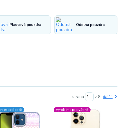
Plastová pouzdra
Odolná pouzdra
strana
z 8
další
ní expedice 🚀
Vyrobíme pro vás 🎨