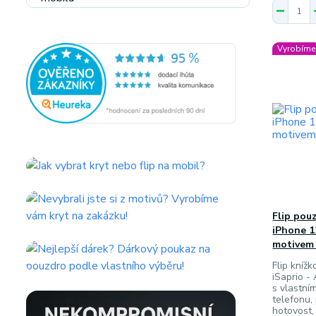
Vyrobíme 
Flip pou
iPhone 12
motivem 
Flip knížk
iSaprio -
s vlastní
telefonu,
hotovost,