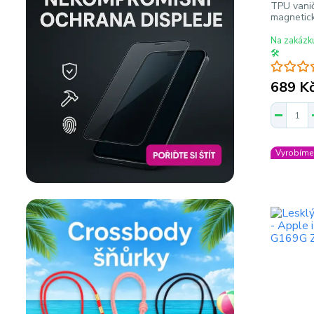
TPU vanič
magnetick
Na zakázk
🛠️
689 K
Vyrobíme 