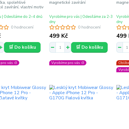
ka, spolehlivé
magnetické zavírání
magnet
é zavírání, vlastní motiv
u | Odesíláme do 2–4 dnů
Vyrobíme pro vás | Odesíláme za 2-3
Vyrobím
dny
dny
0 hodnocení
0 hodnocení
č
499 Kč
499 
🛒 Do košíku
🛒 Do košíku
pro vás 🎨
Vyrobíme pro vás 🎨
Oblíbe
Vyrobí