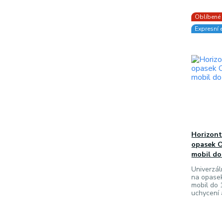
Oblíbené
Expresní 
Horizont
opasek 
mobil do
Univerzál
na opase
mobil do 
uchycení 