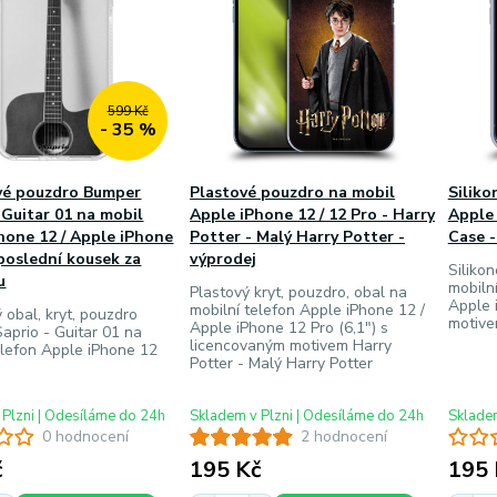
599 Kč
- 35 %
vé pouzdro Bumper
Plastové pouzdro na mobil
Siliko
 Guitar 01 na mobil
Apple iPhone 12 / 12 Pro - Harry
Apple 
hone 12 / Apple iPhone
Potter - Malý Harry Potter -
Case 
 poslední kousek za
výprodej
Silikon
u
mobiln
Plastový kryt, pouzdro, obal na
Apple 
mobilní telefon Apple iPhone 12 /
ý obal, kryt, pouzdro
motiv
Apple iPhone 12 Pro (6,1") s
aprio - Guitar 01 na
licencovaným motivem Harry
elefon Apple iPhone 12
Potter - Malý Harry Potter
 Plzni | Odesíláme do 24h
Skladem v Plzni | Odesíláme do 24h
Skladem
0 hodnocení
2 hodnocení
č
195 Kč
195 