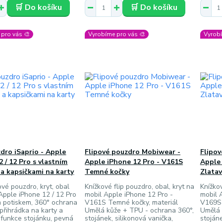
🛒 Do košíku
🛒 Do košíku
pro vás 🎨
Vyrobíme pro vás 🎨
Vyrobí
zdro iSaprio - Apple
Flipové pouzdro Mobiwear -
Flipo
 / 12 Pro s vlastním
Apple iPhone 12 Pro - V161S
Apple 
a kapsičkami na karty
Temné kočky
Zlatav
ové pouzdro, kryt, obal
Knížkové flip pouzdro, obal, kryt na
Knížkov
 Apple iPhone 12 / 12 Pro
mobil Apple iPhone 12 Pro -
mobil 
m potiskem, 360° ochrana
V161S Temné kočky, materiál
V169S 
 přihrádka na karty a
Umělá kůže + TPU - ochrana 360°,
Umělá 
 funkce stojánku, pevná
stojánek, silikonová vanička,
stojáne