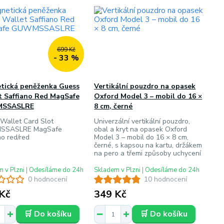
699 Kč
- 33 %
tická peněženka Guess
Vertikální pouzdro na opasek
t Saffiano Red MagSafe
Oxford Model 3 – mobil do 16 ×
SSASLRE
8 cm, černé
Wallet Card Slot
Univerzální vertikální pouzdro,
SASLRE MagSafe
obal a kryt na opasek Oxford
no red/red
Model 3 – mobil do 16 × 8 cm,
černé, s kapsou na kartu, držákem
na pero a třemi způsoby uchycení
 v Plzni | Odesíláme do 24h
Skladem v Plzni | Odesíláme do 24h
0 hodnocení
10 hodnocení
Kč
349 Kč
🛒 Do košíku
🛒 Do košíku