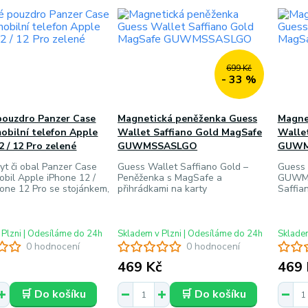
699 Kč
- 33 %
pouzdro Panzer Case
Magnetická peněženka Guess
Magne
obilní telefon Apple
Wallet Saffiano Gold MagSafe
Walle
2 / 12 Pro zelené
GUWMSSASLGO
GUWM
yt či obal Panzer Case
Guess Wallet Saffiano Gold –
Guess 
bil Apple iPhone 12 /
Peněženka s MagSafe a
GUWMS
one 12 Pro se stojánkem,
přihrádkami na karty
Saffia
 Plzni | Odesíláme do 24h
Skladem v Plzni | Odesíláme do 24h
Skladem
0 hodnocení
0 hodnocení
469 Kč
469 
🛒 Do košíku
🛒 Do košíku