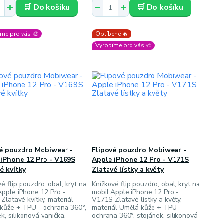
🛒 Do košíku
🛒 Do košíku
me pro vás 🎨
Oblíbené 🔥
Vyrobíme pro vás 🎨
vé pouzdro Mobiwear -
Flipové pouzdro Mobiwear -
iPhone 12 Pro - V169S
Apple iPhone 12 Pro - V171S
é kvítky
Zlatavé lístky a květy
é flip pouzdro, obal, kryt na
Knížkové flip pouzdro, obal, kryt na
Apple iPhone 12 Pro -
mobil Apple iPhone 12 Pro -
Zlatavé kvítky, materiál
V171S Zlatavé lístky a květy,
kůže + TPU - ochrana 360°,
materiál Umělá kůže + TPU -
k, silikonová vanička,
ochrana 360°, stojánek, silikonová