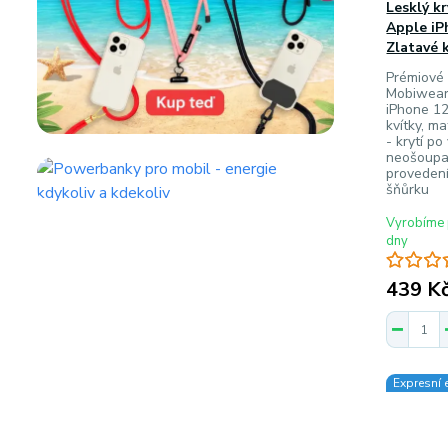
Lesklý k
Apple iP
Zlatavé 
Prémiové 
Mobiwear
iPhone 1
kvítky, ma
- krytí p
neošoupat
provedení
šňůrku
Vyrobíme 
dny
439 K
Expresní 