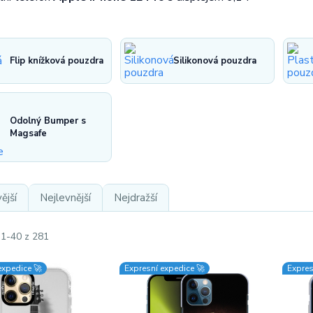
Flip knížková pouzdra
Silikonová pouzdra
Odolný Bumper s
Magsafe
ější
Nejlevnější
Nejdražší
 1-40 z 281
expedice 🚀
Expresní expedice 🚀
Expres