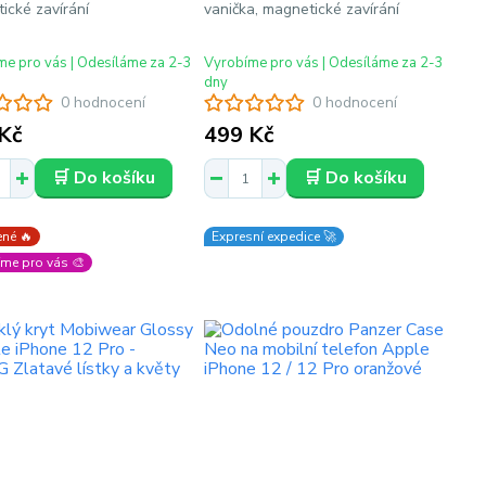
ické zavírání
vanička, magnetické zavírání
e pro vás | Odesíláme za 2-3
Vyrobíme pro vás | Odesíláme za 2-3
dny
0 hodnocení
0 hodnocení
Kč
499 Kč
🛒 Do košíku
🛒 Do košíku
né 🔥
Expresní expedice 🚀
me pro vás 🎨