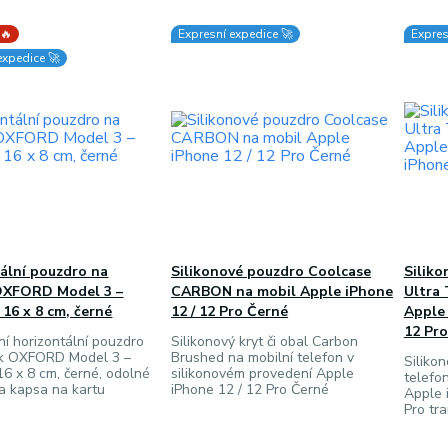
 🔥
Expresní expedice 🚀
Expres
expedice 🚀
ální pouzdro na
Silikonové pouzdro Coolcase
Silik
OXFORD Model 3 –
CARBON na mobil Apple iPhone
Ultra 
 16 x 8 cm, černé
12 / 12 Pro Černé
Apple 
12 Pro
ní horizontální pouzdro
Silikonový kryt či obal Carbon
k OXFORD Model 3 –
Brushed na mobilní telefon v
Silikon
16 x 8 cm, černé, odolné
silikonovém provedení Apple
telefo
a kapsa na kartu
iPhone 12 / 12 Pro Černé
Apple 
Pro tr