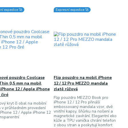
ní expedice 🚀
Expresní expedice 🚀
onové pouzdro Coolcase
Flip pouzdro na mobil iPhone
Thin 0,5 mm na mobil
12 / 12 Pro MEZZO mandala
iPhone 12 / Apple iPhone
zlatě růžová
 čiré
Flip pouzdro MEZZO Book pro
iPhone 12 / 12 Pro přináší
ový kryt či obal na mobilní
embossovaný mandala vzor, dvě
n v průhledném provedení
vnitřní kapsy, šňůrku na nošení a
iPhone 12 / Apple iPhone 12
magnetické zavírání. Elegantní eko
ansparentní
kůže a TPU vanička chrání telefon
z obou stran a poskytují komfort