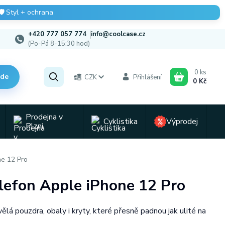
🛡️
Styl + ochrana
+420 777 057 774
info@coolcase.cz
(Po-Pá 8-15:30 hod)
0
ks
zde
CZK
Přihlášení
0 Kč
Prodejna v
Cyklistika
Výprodej
Plzni
e 12 Pro
elefon Apple iPhone 12 Pro
vělá pouzdra, obaly i kryty, které přesně padnou jak ulité na