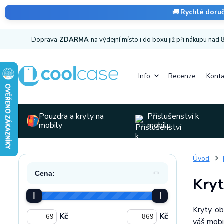
🚚
Rychlé doru
Doprava
ZDARMA
na výdejní místo i do boxu již při nákupu nad
Info
Recenze
Konta
Pouzdra a kryty na
Příslušenství k
mobily
mobilu
Úvod
Cena:
Kryt
Kryty, o
Kč
Kč
váš mobi