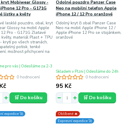
 kryt Mobiwear Glossy -
Odolné pouzdro Panzer Case
 iPhone 12 Pro - G171G
Neo na mobilní telefon Apple
é lístky a květy
iPhone 12 / 12 Pro oranžové
vé lesklé pouzdro, obal, kryt
Odolný kryt či obal Panzer Case
ar Glossy na mobil Apple
Neo na mobil Apple iPhone 12 /
 12 Pro - G171G Zlatavé
Apple iPhone 12 Pro se stojánkem,
a květy, materiál Plast + TPU
oranžové
 - krytí po všech stranách,
patelný potisk, tenké
ení, možnost přichycení na
e pro vás | Odesíláme za 2-3
Skladem v Plzni | Odesíláme do 24h
0 hodnocení
0 hodnocení
Kč
95 Kč
🛒 Do košíku
🛒 Do košíku
ní expedice 🚀
Oblíbené 🔥
Expresní expedice 🚀