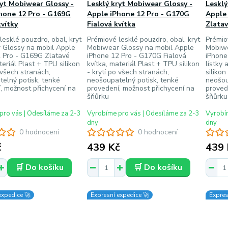
ryt Mobiwear Glossy -
Lesklý kryt Mobiwear Glossy -
Lesklý
hone 12 Pro - G169G
Apple iPhone 12 Pro - G170G
Apple
kvítky
Fialová kvítka
Zlatav
lesklé pouzdro, obal, kryt
Prémiové lesklé pouzdro, obal, kryt
Prémio
 Glossy na mobil Apple
Mobiwear Glossy na mobil Apple
Mobiwe
2 Pro - G169G Zlatavé
iPhone 12 Pro - G170G Fialová
iPhone
teriál Plast + TPU silikon
kvítka, materiál Plast + TPU silikon
lístky 
o všech stranách,
- krytí po všech stranách,
silikon
elný potisk, tenké
neošoupatelný potisk, tenké
neošou
, možnost přichycení na
provedení, možnost přichycení na
proved
šňůrku
šňůrku
pro vás | Odesíláme za 2-3
Vyrobíme pro vás | Odesíláme za 2-3
Vyrobím
dny
dny
0 hodnocení
0 hodnocení
č
439 Kč
439 
🛒 Do košíku
🛒 Do košíku
expedice 🚀
Expresní expedice 🚀
Expres