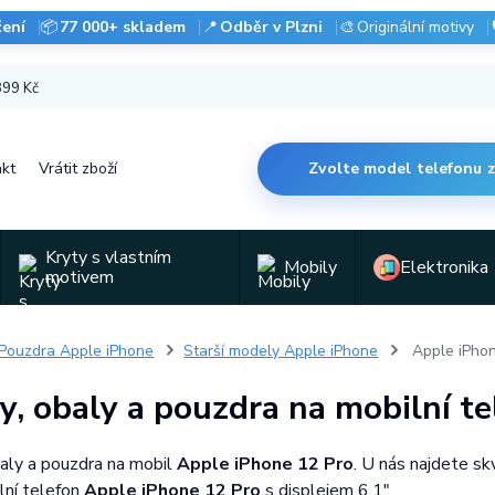
čení
📦
77 000+ skladem
📍
Odběr v Plzni
🎨
Originální motivy
 899 Kč
kt
Vrátit zboží
Zvolte model telefonu 
Kryty s vlastním
Mobily
Elektronika
motivem
Pouzdra Apple iPhone
Starší modely Apple iPhone
Apple iPhon
y, obaly a pouzdra na mobilní t
baly a pouzdra na mobil
Apple iPhone 12 Pro
. U nás najdete sk
lní telefon
Apple iPhone 12 Pro
s displejem 6,1".