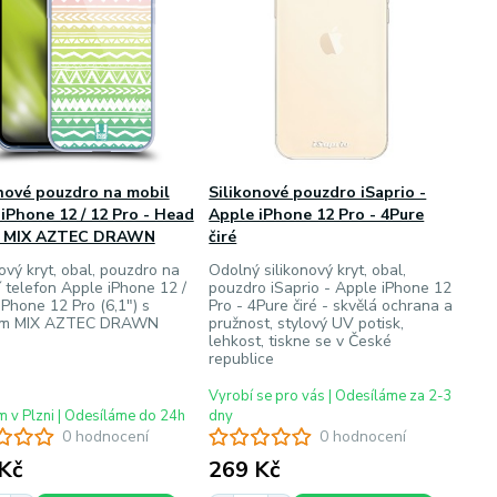
nové pouzdro na mobil
Silikonové pouzdro iSaprio -
iPhone 12 / 12 Pro - Head
Apple iPhone 12 Pro - 4Pure
- MIX AZTEC DRAWN
čiré
ový kryt, obal, pouzdro na
Odolný silikonový kryt, obal,
í telefon Apple iPhone 12 /
pouzdro iSaprio - Apple iPhone 12
iPhone 12 Pro (6,1") s
Pro - 4Pure čiré - skvělá ochrana a
em MIX AZTEC DRAWN
pružnost, stylový UV potisk,
lehkost, tiskne se v České
republice
Vyrobí se pro vás | Odesíláme za 2-3
 v Plzni | Odesíláme do 24h
dny
0 hodnocení
0 hodnocení
Kč
269 Kč