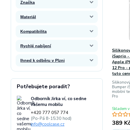
Značka
Materiál
Kompatibilita
Rychlé nabíjení
Silikono
iSaprio -
Ihned k odběru v Plzni
Apple iP
12 Pro -
tuto cen
Silikonov
Potřebujete poradit?
Bumper iS
mobilní t
Pro
Odborník Jirka ví, co sedne
vašemu mobilu
Skladem v
+420 777 057 774
(Po-Pá 8-15:30 hod)
389 K
info@coolcase.cz