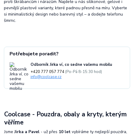
proti škrábancům i nárazům. Najdete u nás silikonové, gelové i
pevnější plastové varianty, které padnou přesně na míru. Vyberte
si minimalistický design nebo barevný styl – a dodejte telefonu
šmrnc.
Potřebujete poradit?
Odborník Jirka ví, co sedne vašemu mobilu
+420 777 057 774
(Po-Pá 8-15:30 hod)
info@coolcase.cz
Coolcase - Pouzdra, obaly a kryty, kterým
věříme
Jsme
Jirka a Pavel
- už přes
10 let
vybíráme ty nejlepší pouzdra,