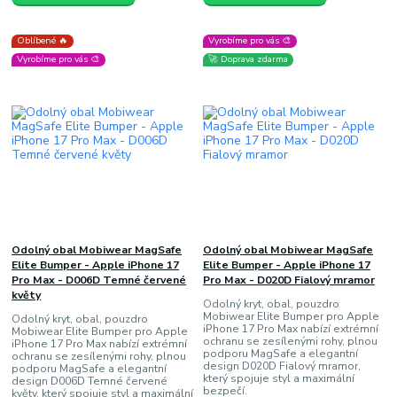
Oblíbené 🔥
Vyrobíme pro vás 🎨
Vyrobíme pro vás 🎨
🚀 Doprava zdarma
Odolný obal Mobiwear MagSafe
Odolný obal Mobiwear MagSafe
Elite Bumper - Apple iPhone 17
Elite Bumper - Apple iPhone 17
Pro Max - D006D Temné červené
Pro Max - D020D Fialový mramor
květy
Odolný kryt, obal, pouzdro
Mobiwear Elite Bumper pro Apple
Odolný kryt, obal, pouzdro
iPhone 17 Pro Max nabízí extrémní
Mobiwear Elite Bumper pro Apple
ochranu se zesílenými rohy, plnou
iPhone 17 Pro Max nabízí extrémní
podporu MagSafe a elegantní
ochranu se zesílenými rohy, plnou
design D020D Fialový mramor,
podporu MagSafe a elegantní
který spojuje styl a maximální
design D006D Temné červené
bezpečí.
květy, který spojuje styl a maximální