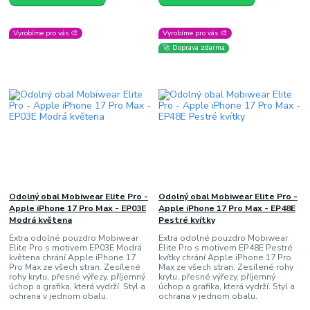
Vyrobíme pro vás 🎨
Vyrobíme pro vás 🎨
🚀 Doprava zdarma
Odolný obal Mobiwear Elite Pro -
Odolný obal Mobiwear Elite Pro -
Apple iPhone 17 Pro Max - EP03E
Apple iPhone 17 Pro Max - EP48E
Modrá květena
Pestré kvítky
Extra odolné pouzdro Mobiwear
Extra odolné pouzdro Mobiwear
Elite Pro s motivem EP03E Modrá
Elite Pro s motivem EP48E Pestré
květena chrání Apple iPhone 17
kvítky chrání Apple iPhone 17 Pro
Pro Max ze všech stran. Zesílené
Max ze všech stran. Zesílené rohy
rohy krytu, přesné výřezy, příjemný
krytu, přesné výřezy, příjemný
úchop a grafika, která vydrží. Styl a
úchop a grafika, která vydrží. Styl a
ochrana v jednom obalu.
ochrana v jednom obalu.