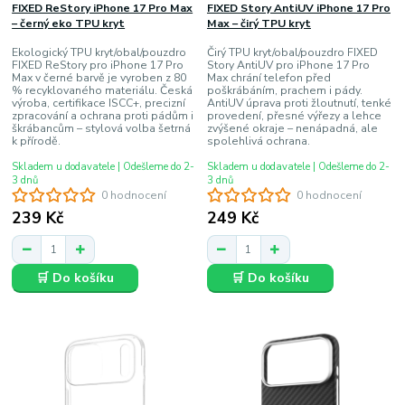
FIXED ReStory iPhone 17 Pro Max
FIXED Story AntiUV iPhone 17 Pro
– černý eko TPU kryt
Max – čirý TPU kryt
Ekologický TPU kryt/obal/pouzdro
Čirý TPU kryt/obal/pouzdro FIXED
FIXED ReStory pro iPhone 17 Pro
Story AntiUV pro iPhone 17 Pro
Max v černé barvě je vyroben z 80
Max chrání telefon před
% recyklovaného materiálu. Česká
poškrábáním, prachem i pády.
výroba, certifikace ISCC+, precizní
AntiUV úprava proti žloutnutí, tenké
zpracování a ochrana proti pádům i
provedení, přesné výřezy a lehce
škrábancům – stylová volba šetrná
zvýšené okraje – nenápadná, ale
k přírodě.
spolehlivá ochrana.
Skladem u dodavatele | Odešleme do 2-
Skladem u dodavatele | Odešleme do 2-
3 dnů
3 dnů
0 hodnocení
0 hodnocení
239 Kč
249 Kč
🛒 Do košíku
🛒 Do košíku