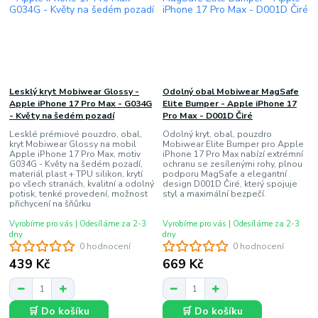
Lesklý kryt Mobiwear Glossy -
Odolný obal Mobiwear MagSafe
Apple iPhone 17 Pro Max - G034G
Elite Bumper - Apple iPhone 17
- Květy na šedém pozadí
Pro Max - D001D Čiré
Lesklé prémiové pouzdro, obal,
Odolný kryt, obal, pouzdro
kryt Mobiwear Glossy na mobil
Mobiwear Elite Bumper pro Apple
Apple iPhone 17 Pro Max, motiv
iPhone 17 Pro Max nabízí extrémní
G034G - Květy na šedém pozadí,
ochranu se zesílenými rohy, plnou
materiál plast + TPU silikon, krytí
podporu MagSafe a elegantní
po všech stranách, kvalitní a odolný
design D001D Čiré, který spojuje
potisk, tenké provedení, možnost
styl a maximální bezpečí.
přichycení na šňůrku
Vyrobíme pro vás | Odesíláme za 2-3
Vyrobíme pro vás | Odesíláme za 2-3
dny
dny
0 hodnocení
0 hodnocení
439 Kč
669 Kč
🛒 Do košíku
🛒 Do košíku