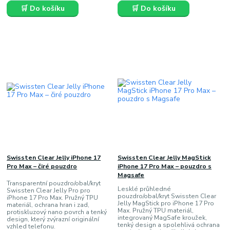
🛒 Do košíku
🛒 Do košíku
Swissten Clear Jelly iPhone 17
Swissten Clear Jelly MagStick
Pro Max – čiré pouzdro
iPhone 17 Pro Max – pouzdro s
Magsafe
Transparentní pouzdro/obal/kryt
Lesklé průhledné
Swissten Clear Jelly Pro pro
pouzdro/obal/kryt Swissten Clear
iPhone 17 Pro Max. Pružný TPU
Jelly MagStick pro iPhone 17 Pro
materiál, ochrana hran i zad,
Max. Pružný TPU materiál,
protiskluzový nano povrch a tenký
integrovaný MagSafe kroužek,
design, který zvýrazní originální
tenký design a spolehlivá ochrana
vzhled telefonu.