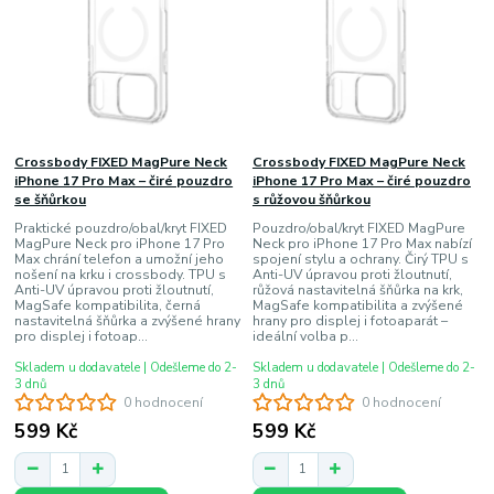
Crossbody FIXED MagPure Neck
Crossbody FIXED MagPure Neck
iPhone 17 Pro Max – čiré pouzdro
iPhone 17 Pro Max – čiré pouzdro
se šňůrkou
s růžovou šňůrkou
Praktické pouzdro/obal/kryt FIXED
Pouzdro/obal/kryt FIXED MagPure
MagPure Neck pro iPhone 17 Pro
Neck pro iPhone 17 Pro Max nabízí
Max chrání telefon a umožní jeho
spojení stylu a ochrany. Čirý TPU s
nošení na krku i crossbody. TPU s
Anti-UV úpravou proti žloutnutí,
Anti-UV úpravou proti žloutnutí,
růžová nastavitelná šňůrka na krk,
MagSafe kompatibilita, černá
MagSafe kompatibilita a zvýšené
nastavitelná šňůrka a zvýšené hrany
hrany pro displej i fotoaparát –
pro displej i fotoap...
ideální volba p...
Skladem u dodavatele | Odešleme do 2-
Skladem u dodavatele | Odešleme do 2-
3 dnů
3 dnů
0 hodnocení
0 hodnocení
599 Kč
599 Kč