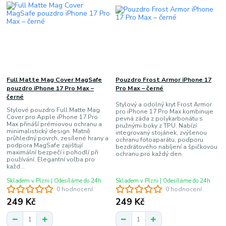
Full Matte Mag Cover MagSafe
Pouzdro Frost Armor iPhone 17
pouzdro iPhone 17 Pro Max –
Pro Max – černé
černé
Stylový a odolný kryt Frost Armor
Stylové pouzdro Full Matte Mag
pro iPhone 17 Pro Max kombinuje
Cover pro Apple iPhone 17 Pro
pevná záda z polykarbonátu s
Max přináší prémiovou ochranu a
pružnými boky z TPU. Nabízí
minimalistický design. Matně
integrovaný stojánek, zvýšenou
průhledný povrch, zesílené hrany a
ochranu fotoaparátu, podporu
podpora MagSafe zajišťují
bezdrátového nabíjení a špičkovou
maximální bezpečí i pohodlí při
ochranu pro každý den.
používání. Elegantní volba pro
každ...
Skladem v Plzni | Odesíláme do 24h
Skladem v Plzni | Odesíláme do 24h
0 hodnocení
0 hodnocení
249 Kč
249 Kč