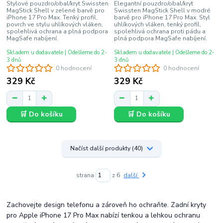
Stylové pouzdro/obal/kryt Swissten
Elegantní pouzdro/obal/kryt
MagStick Shell v zelené barvě pro
Swissten MagStick Shell v modré
iPhone 17 Pro Max. Tenký profil,
barvě pro iPhone 17 Pro Max. Styl
povrch ve stylu uhlíkových vláken,
uhlíkových vláken, tenký profil,
spolehlivá ochrana a plná podpora
spolehlivá ochrana proti pádu a
MagSafe nabíjení.
plná podpora MagSafe nabíjení.
Skladem u dodavatele | Odešleme do 2-
Skladem u dodavatele | Odešleme do 2-
3 dnů
3 dnů
0 hodnocení
0 hodnocení
329 Kč
329 Kč
🛒 Do košíku
🛒 Do košíku
Načíst další produkty (40)
strana
z 6
další
Zachovejte design telefonu a zároveň ho ochraňte. Zadní kryty
pro Apple iPhone 17 Pro Max nabízí tenkou a lehkou ochranu