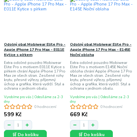
Odolný obal Mobiwear Elite Pro -
Odolný obal Mobiwear Elite Pro -
Apple iPhone 17 Pro Max - E011E
Apple iPhone 17 Pro Max - E145E
Kytice s pírkem
Noční obloha
Extra odolné pouzdro Mobiwear
Extra odolné pouzdro Mobiwear
Elite Pro s motivem E011E Kytice s
Elite Pro s motivem E145E Noční
pírkem chrání Apple iPhone 17 Pro
obloha chrání Apple iPhone 17 Pro
Max ze všech stran. Zesílené rohy
Max ze všech stran. Zesílené rohy
krytu, přesné výřezy, příjemný
krytu, přesné výřezy, příjemný
úchop a grafika, která vydrží. Styl a
úchop a grafika, která vydrží. Styl a
ochrana v jednom obalu.
ochrana v jednom obalu.
Vyrobíme pro vás | Odesíláme za 2-3
Vyrobíme pro vás | Odesíláme za 2-3
dny
dny
0 hodnocení
0 hodnocení
599 Kč
669 Kč
🛒 Do košíku
🛒 Do košíku