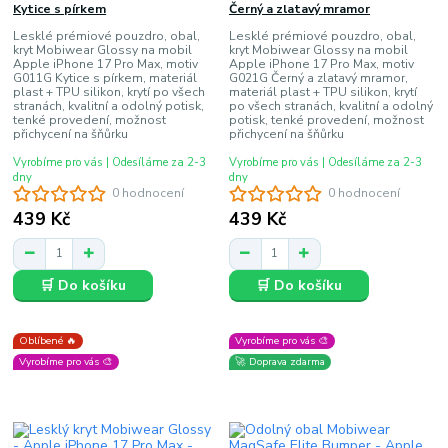
Kytice s pírkem
Černý a zlatavý mramor
Lesklé prémiové pouzdro, obal,
Lesklé prémiové pouzdro, obal,
kryt Mobiwear Glossy na mobil
kryt Mobiwear Glossy na mobil
Apple iPhone 17 Pro Max, motiv
Apple iPhone 17 Pro Max, motiv
G011G Kytice s pírkem, materiál
G021G Černý a zlatavý mramor,
plast + TPU silikon, krytí po všech
materiál plast + TPU silikon, krytí
stranách, kvalitní a odolný potisk,
po všech stranách, kvalitní a odolný
tenké provedení, možnost
potisk, tenké provedení, možnost
přichycení na šňůrku
přichycení na šňůrku
Vyrobíme pro vás | Odesíláme za 2-3
Vyrobíme pro vás | Odesíláme za 2-3
dny
dny
0 hodnocení
0 hodnocení
439 Kč
439 Kč
🛒 Do košíku
🛒 Do košíku
Oblíbené 🔥
Vyrobíme pro vás 🎨
Vyrobíme pro vás 🎨
🚀 Doprava zdarma