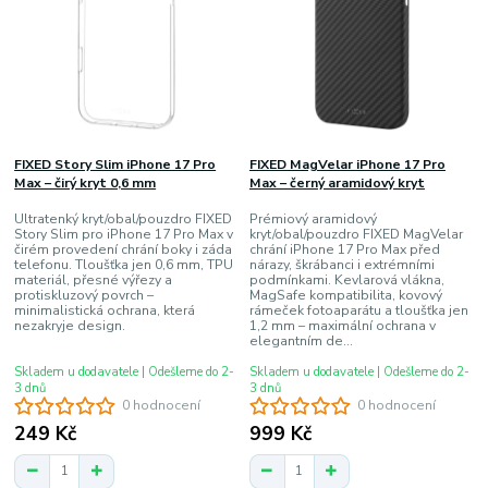
FIXED Story Slim iPhone 17 Pro
FIXED MagVelar iPhone 17 Pro
Max – čirý kryt 0,6 mm
Max – černý aramidový kryt
Ultratenký kryt/obal/pouzdro FIXED
Prémiový aramidový
Story Slim pro iPhone 17 Pro Max v
kryt/obal/pouzdro FIXED MagVelar
čirém provedení chrání boky i záda
chrání iPhone 17 Pro Max před
telefonu. Tloušťka jen 0,6 mm, TPU
nárazy, škrábanci i extrémními
materiál, přesné výřezy a
podmínkami. Kevlarová vlákna,
protiskluzový povrch –
MagSafe kompatibilita, kovový
minimalistická ochrana, která
rámeček fotoaparátu a tloušťka jen
nezakryje design.
1,2 mm – maximální ochrana v
elegantním de...
Skladem u dodavatele | Odešleme do 2-
Skladem u dodavatele | Odešleme do 2-
3 dnů
3 dnů
0 hodnocení
0 hodnocení
249 Kč
999 Kč