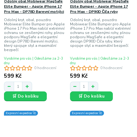
Odolný obal Mobiwear MagSafe
Odolný obal Mobiwear MagSafe
Elite Bumper - Apple iPhone 17
Elite Bumper - Apple iPhone 17
Pro Max - DP78D Barevní motýlci
Pro Max - DP90D Číča ryby
Odolný kryt, obal, pouzdro
Odolný kryt, obal, pouzdro
Mobiwear Elite Bumper pro Apple
Mobiwear Elite Bumper pro Apple
iPhone 17 Pro Max nabízí extrémní
iPhone 17 Pro Max nabízí extrémní
ochranu se zesílenými rohy, plnou
ochranu se zesílenými rohy, plnou
podporu MagSafe a elegantní
podporu MagSafe a elegantní
design DP78D Barevní motýlci,
design DP90D Číča ryby, který
který spojuje styl a maximální
spojuje styl a maximální bezpečí.
bezpečí.
Vyrobíme pro vás | Odesíláme za 2-3
Vyrobíme pro vás | Odesíláme za 2-3
dny
dny
0 hodnocení
0 hodnocení
599 Kč
599 Kč
🛒 Do košíku
🛒 Do košíku
Expresní expedice 🚀
Expresní expedice 🚀