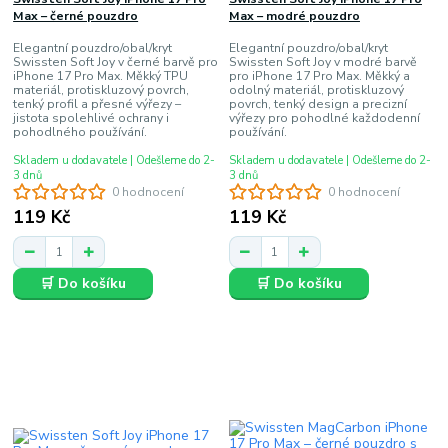
Max – černé pouzdro
Max – modré pouzdro
Elegantní pouzdro/obal/kryt
Elegantní pouzdro/obal/kryt
Swissten Soft Joy v černé barvě pro
Swissten Soft Joy v modré barvě
iPhone 17 Pro Max. Měkký TPU
pro iPhone 17 Pro Max. Měkký a
materiál, protiskluzový povrch,
odolný materiál, protiskluzový
tenký profil a přesné výřezy –
povrch, tenký design a precizní
jistota spolehlivé ochrany i
výřezy pro pohodlné každodenní
pohodlného používání.
používání.
Skladem u dodavatele | Odešleme do 2-
Skladem u dodavatele | Odešleme do 2-
3 dnů
3 dnů
0 hodnocení
0 hodnocení
119 Kč
119 Kč
🛒 Do košíku
🛒 Do košíku