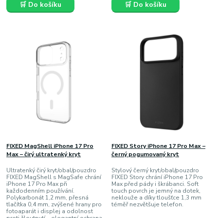
🛒 Do košíku
🛒 Do košíku
FIXED MagShell iPhone 17 Pro
FIXED Story iPhone 17 Pro Max –
Max – čirý ultratenký kryt
černý pogumovaný kryt
Ultratenký čirý kryt/obal/pouzdro
Stylový černý kryt/obal/pouzdro
FIXED MagShell s MagSafe chrání
FIXED Story chrání iPhone 17 Pro
iPhone 17 Pro Max při
Max před pády i škrábanci. Soft
každodenním používání.
touch povrch je jemný na dotek,
Polykarbonát 1,2 mm, přesná
neklouže a díky tloušťce 1,3 mm
tlačítka 0,4 mm, zvýšené hrany pro
téměř nezvětšuje telefon.
fotoaparát i displej a odolnost
proti žloutnutí – elegantní ochrana