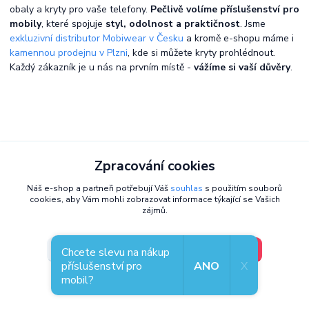
obaly a kryty pro vaše telefony.
Pečlivě volíme příslušenství pro
mobily
, které spojuje
styl, odolnost a praktičnost
. Jsme
exkluzivní distributor Mobiwear v Česku
a kromě e-shopu máme i
kamennou prodejnu v Plzni
, kde si můžete kryty prohlédnout.
Každý zákazník je u nás na prvním místě -
vážíme si vaší důvěry
.
Zpracování cookies
Náš e-shop a partneři potřebují Váš
souhlas
s použitím souborů
cookies, aby Vám mohli zobrazovat informace týkající se Vašich
zájmů.
V pořádku, jdu si vybrat
Nastavení
Chcete slevu na nákup
příslušenství pro
ANO
X
mobil?
Souhlas můžete odmítnout
zde
.