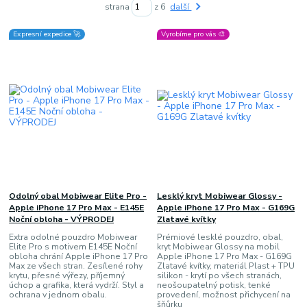
strana
z 6
další
Expresní expedice 🚀
Vyrobíme pro vás 🎨
Odolný obal Mobiwear Elite Pro -
Lesklý kryt Mobiwear Glossy -
Apple iPhone 17 Pro Max - E145E
Apple iPhone 17 Pro Max - G169G
Noční obloha - VÝPRODEJ
Zlatavé kvítky
Extra odolné pouzdro Mobiwear
Prémiové lesklé pouzdro, obal,
Elite Pro s motivem E145E Noční
kryt Mobiwear Glossy na mobil
obloha chrání Apple iPhone 17 Pro
Apple iPhone 17 Pro Max - G169G
Max ze všech stran. Zesílené rohy
Zlatavé kvítky, materiál Plast + TPU
krytu, přesné výřezy, příjemný
silikon - krytí po všech stranách,
úchop a grafika, která vydrží. Styl a
neošoupatelný potisk, tenké
ochrana v jednom obalu.
provedení, možnost přichycení na
šňůrku