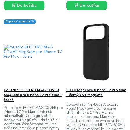
🛒 Do košíku
🛒 Do košíku
Expresní expedice 🚀
Pouzdro ELECTRO MAG COVER
FIXED MagFlow iPhone 17 Pro Max
MagSafe pro iPhone 17 Pro Max -
– černý kryt MagSafe
černé
Stylový zadní kryt/obal/pouzdro
Pouzdro ELECTRO MAG COVER pro
FIXED MagFlow v černé barvě
iPhone 17 Pro Max kombinuje
chrání iPhone 17 Pro Max na
minimalistický design s plnou
maximum. Podpora MagSafe,
podporou MagSafe – chrání tělo i
Liquid silicon s hebkým povrchem,
vyvýšenou část fotoaparátu, má
vojenský standard MIL-STD-810H a
zvýšené rámečky a přesné výřezy
mikrovláknová vystýlka – elegantní