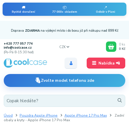
🚚
📦
📍
Rychlé doručení
77 000+ skladem
Odběr v Plzni
Doprava
ZDARMA
na výdejní místo i do boxu již při nákupu nad 899 Kč
+420 777 057 774
0
ks
CZK
info@coolcase.cz
0 Kč
(Po-Pá 8-15:30 hod)
Nabídka 📲
Zvolte model telefonu zde
Úvod
Pouzdra Apple iPhone
Apple iPhone 17 Pro Max
Zadní
obaly a kryty - Apple iPhone 17 Pro Max