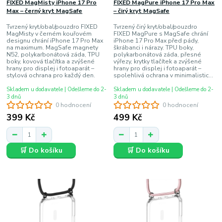
FIXED MagMisty iPhone 17 Pro
FIXED MagPure iPhone 17 Pro Max
Max – černý kryt MagSafe
– čirý kryt MagSafe
Tvrzený kryt/obal/pouzdro FIXED
Tvrzený čirý kryt/obal/pouzdro
MagMisty v černém kouřovém
FIXED MagPure s MagSafe chrání
designu chrání iPhone 17 Pro Max
iPhone 17 Pro Max před pády,
na maximum. MagSafe magnety
škrábanci i nárazy. TPU boky,
N52, polykarbonátová záda, TPU
polykarbonátová záda, přesné
boky, kovová tlačítka a zvýšené
výřezy, krytky tlačítek a zvýšené
hrany pro displej i fotoaparát –
hrany pro displej i fotoaparát –
stylová ochrana pro každý den.
spolehlivá ochrana v minimalistic...
Skladem u dodavatele | Odešleme do 2-
Skladem u dodavatele | Odešleme do 2-
3 dnů
3 dnů
0 hodnocení
0 hodnocení
399 Kč
499 Kč
🛒 Do košíku
🛒 Do košíku