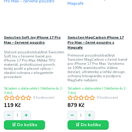
Swissten Soft Joy iPhone 17 Pro
Swissten MagCarbon iPhone 17
Max – červené pouzdro
Pro Max – černé pouzdro s
Magsafe
Stylové pouzdro/obal/kryt Swissten
Prémiové pouzdro/obal/kryt
Soft Joy v červené barvě pro
Swissten MagCarbon v černé barvě
iPhone 17 Pro Max. Měkký TPU
pro iPhone 17 Pro Max. Vyrobeno
materiál, protiskluzový povrch,
ze 100% aramidového vlákna
tenký profil a přesné výřezy –
(kevlar), ultratenký a lehký design,
ideální ochrana v elegantním
ochrana fotoaparátu a podpora
provedení.
MagSafe nabíjení.
Skladem u dodavatele | Odešleme do 2-
Skladem u dodavatele | Odešleme do 2-
3 dnů
3 dnů
0 hodnocení
0 hodnocení
119 Kč
879 Kč
🛒 Do košíku
🛒 Do košíku