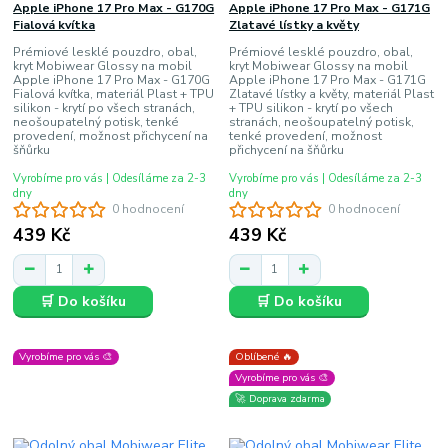
Apple iPhone 17 Pro Max - G170G
Apple iPhone 17 Pro Max - G171G
Fialová kvítka
Zlatavé lístky a květy
Prémiové lesklé pouzdro, obal,
Prémiové lesklé pouzdro, obal,
kryt Mobiwear Glossy na mobil
kryt Mobiwear Glossy na mobil
Apple iPhone 17 Pro Max - G170G
Apple iPhone 17 Pro Max - G171G
Fialová kvítka, materiál Plast + TPU
Zlatavé lístky a květy, materiál Plast
silikon - krytí po všech stranách,
+ TPU silikon - krytí po všech
neošoupatelný potisk, tenké
stranách, neošoupatelný potisk,
provedení, možnost přichycení na
tenké provedení, možnost
šňůrku
přichycení na šňůrku
Vyrobíme pro vás | Odesíláme za 2-3
Vyrobíme pro vás | Odesíláme za 2-3
dny
dny
0 hodnocení
0 hodnocení
439 Kč
439 Kč
🛒 Do košíku
🛒 Do košíku
Vyrobíme pro vás 🎨
Oblíbené 🔥
Vyrobíme pro vás 🎨
🚀 Doprava zdarma