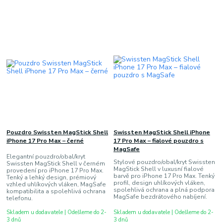
Pouzdro Swissten MagStick Shell
Swissten MagStick Shell iPhone
iPhone 17 Pro Max – černé
17 Pro Max – fialové pouzdro s
MagSafe
Elegantní pouzdro/obal/kryt
Stylové pouzdro/obal/kryt Swissten
Swissten MagStick Shell v černém
MagStick Shell v luxusní fialové
provedení pro iPhone 17 Pro Max.
barvě pro iPhone 17 Pro Max. Tenký
Tenký a lehký design, prémiový
profil, design uhlíkových vláken,
vzhled uhlíkových vláken, MagSafe
spolehlivá ochrana a plná podpora
kompatibilita a spolehlivá ochrana
MagSafe bezdrátového nabíjení.
telefonu.
Skladem u dodavatele | Odešleme do 2-
Skladem u dodavatele | Odešleme do 2-
3 dnů
3 dnů