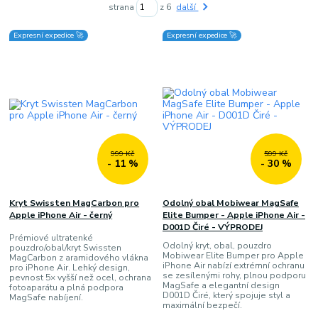
strana
z 6
další
Expresní expedice 🚀
Expresní expedice 🚀
999 Kč
599 Kč
- 11 %
- 30 %
Kryt Swissten MagCarbon pro
Odolný obal Mobiwear MagSafe
Apple iPhone Air - černý
Elite Bumper - Apple iPhone Air -
D001D Čiré - VÝPRODEJ
Prémiové ultratenké
Odolný kryt, obal, pouzdro
pouzdro/obal/kryt Swissten
Mobiwear Elite Bumper pro Apple
MagCarbon z aramidového vlákna
iPhone Air nabízí extrémní ochranu
pro iPhone Air. Lehký design,
se zesílenými rohy, plnou podporu
pevnost 5× vyšší než ocel, ochrana
MagSafe a elegantní design
fotoaparátu a plná podpora
D001D Čiré, který spojuje styl a
MagSafe nabíjení.
maximální bezpečí.