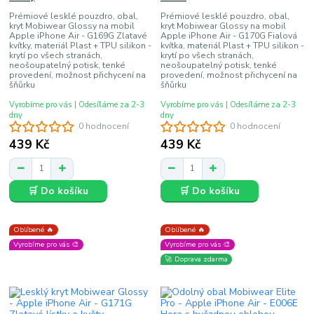
Prémiové lesklé pouzdro, obal,
Prémiové lesklé pouzdro, obal,
kryt Mobiwear Glossy na mobil
kryt Mobiwear Glossy na mobil
Apple iPhone Air - G169G Zlatavé
Apple iPhone Air - G170G Fialová
kvítky, materiál Plast + TPU silikon -
kvítka, materiál Plast + TPU silikon -
krytí po všech stranách,
krytí po všech stranách,
neošoupatelný potisk, tenké
neošoupatelný potisk, tenké
provedení, možnost přichycení na
provedení, možnost přichycení na
šňůrku
šňůrku
Vyrobíme pro vás | Odesíláme za 2-3
Vyrobíme pro vás | Odesíláme za 2-3
dny
dny
0 hodnocení
0 hodnocení
439 Kč
439 Kč
🛒 Do košíku
🛒 Do košíku
Oblíbené 🔥
Oblíbené 🔥
Vyrobíme pro vás 🎨
Vyrobíme pro vás 🎨
🚀 Doprava zdarma