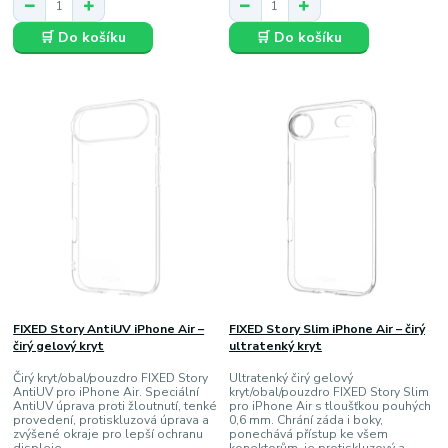
🛒 Do košíku
🛒 Do košíku
FIXED Story AntiUV iPhone Air –
FIXED Story Slim iPhone Air – čirý
čirý gelový kryt
ultratenký kryt
Čirý kryt/obal/pouzdro FIXED Story
Ultratenký čirý gelový
AntiUV pro iPhone Air. Speciální
kryt/obal/pouzdro FIXED Story Slim
AntiUV úprava proti žloutnutí, tenké
pro iPhone Air s tloušťkou pouhých
provedení, protiskluzová úprava a
0,6 mm. Chrání záda i boky,
zvýšené okraje pro lepší ochranu
ponechává přístup ke všem