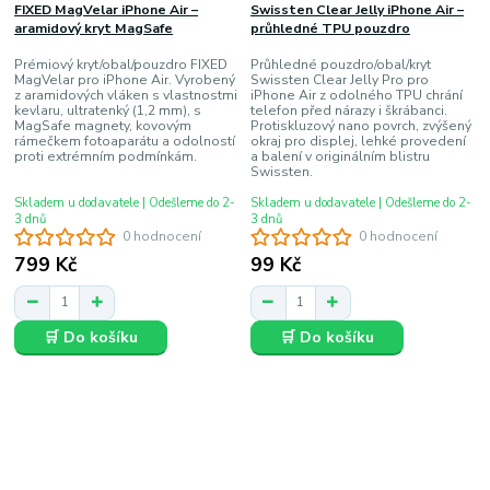
FIXED MagVelar iPhone Air –
Swissten Clear Jelly iPhone Air –
aramidový kryt MagSafe
průhledné TPU pouzdro
Prémiový kryt/obal/pouzdro FIXED
Průhledné pouzdro/obal/kryt
MagVelar pro iPhone Air. Vyrobený
Swissten Clear Jelly Pro pro
z aramidových vláken s vlastnostmi
iPhone Air z odolného TPU chrání
kevlaru, ultratenký (1,2 mm), s
telefon před nárazy i škrábanci.
MagSafe magnety, kovovým
Protiskluzový nano povrch, zvýšený
rámečkem fotoaparátu a odolností
okraj pro displej, lehké provedení
proti extrémním podmínkám.
a balení v originálním blistru
Swissten.
Skladem u dodavatele | Odešleme do 2-
Skladem u dodavatele | Odešleme do 2-
3 dnů
3 dnů
0 hodnocení
0 hodnocení
799 Kč
99 Kč
🛒 Do košíku
🛒 Do košíku