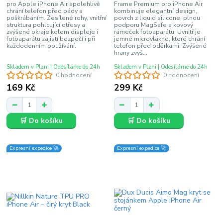
pro Apple iPhone Air spolehlivě
Frame Premium pro iPhone Air
chrání telefon před pády a
kombinuje elegantní design,
poškrábáním. Zesílené rohy, vnitřní
povrch z liquid silicone, plnou
struktura pohlcující otřesy a
podporu MagSafe a kovový
zvýšené okraje kolem displeje i
rámeček fotoaparátu. Uvnitř je
fotoaparátu zajistí bezpečí i při
jemné microvlákno, které chrání
každodenním používání.
telefon před oděrkami. Zvýšené
hrany zvyš...
Skladem v Plzni | Odesíláme do 24h
Skladem v Plzni | Odesíláme do 24h
0 hodnocení
0 hodnocení
169 Kč
299 Kč
🛒 Do košíku
🛒 Do košíku
Expresní expedice 🚀
Expresní expedice 🚀