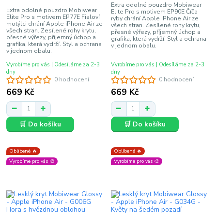
Extra odolné pouzdro Mobiwear
Extra odolné pouzdro Mobiwear
Elite Pro s motivem EP90E Číča
Elite Pro s motivem EP77E Fialoví
ryby chrání Apple iPhone Air ze
motýlci chrání Apple iPhone Air ze
všech stran. Zesílené rohy krytu,
všech stran. Zesílené rohy krytu,
přesné výřezy, příjemný úchop a
přesné výřezy, příjemný úchop a
grafika, která vydrží. Styl a ochrana
grafika, která vydrží. Styl a ochrana
v jednom obalu.
v jednom obalu.
Vyrobíme pro vás | Odesíláme za 2-3
Vyrobíme pro vás | Odesíláme za 2-3
dny
dny
0 hodnocení
0 hodnocení
669 Kč
669 Kč
🛒 Do košíku
🛒 Do košíku
Oblíbené 🔥
Oblíbené 🔥
Vyrobíme pro vás 🎨
Vyrobíme pro vás 🎨