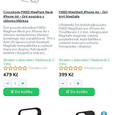
Crossbody FIXED MagPure Neck
FIXED MagShell iPhone Air – čirý
iPhone Air – čiré pouzdro s
kryt MagSafe
růžovou šňůrkou
Ultratenký čirý kryt/obal/pouzdro
Čiré pouzdro/obal/kryt FIXED
FIXED MagShell pro iPhone Air.
MagPure Neck pro iPhone Air s
Tloušťka jen 1,2 mm, integrované
růžovou nastavitelnou šňůrkou
MagSafe magnety, odolný
kombinuje styl a praktičnost. TPU s
polykarbonát, krytá tlačítka a
Anti-UV úpravou proti žloutnutí,
zvýšené hrany pro ochranu
MagSafe kompatibilita a zvýšené
fotoaparátu i displeje.
hrany pro displej i fotoaparát –
telefon v bezpečí a vždy po...
Skladem u dodavatele | Odešleme do 2-
Skladem u dodavatele | Odešleme do 2-
3 dnů
3 dnů
0 hodnocení
0 hodnocení
479 Kč
399 Kč
🛒 Do košíku
🛒 Do košíku