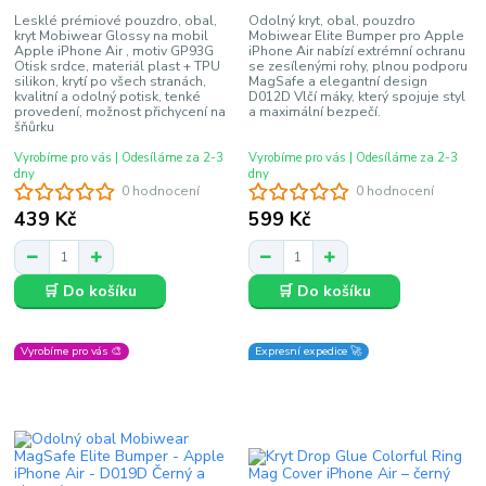
Lesklé prémiové pouzdro, obal,
Odolný kryt, obal, pouzdro
kryt Mobiwear Glossy na mobil
Mobiwear Elite Bumper pro Apple
Apple iPhone Air , motiv GP93G
iPhone Air nabízí extrémní ochranu
Otisk srdce, materiál plast + TPU
se zesílenými rohy, plnou podporu
silikon, krytí po všech stranách,
MagSafe a elegantní design
kvalitní a odolný potisk, tenké
D012D Vlčí máky, který spojuje styl
provedení, možnost přichycení na
a maximální bezpečí.
šňůrku
Vyrobíme pro vás | Odesíláme za 2-3
Vyrobíme pro vás | Odesíláme za 2-3
dny
dny
0 hodnocení
0 hodnocení
439 Kč
599 Kč
🛒 Do košíku
🛒 Do košíku
Vyrobíme pro vás 🎨
Expresní expedice 🚀