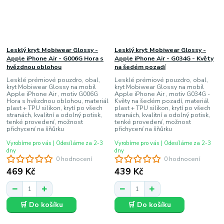
Lesklý kryt Mobiwear Glossy -
Lesklý kryt Mobiwear Glossy -
Apple iPhone Air - G006G Hora s
Apple iPhone Air - G034G - Květy
hvězdnou oblohou
na šedém pozadí
Lesklé prémiové pouzdro, obal,
Lesklé prémiové pouzdro, obal,
kryt Mobiwear Glossy na mobil
kryt Mobiwear Glossy na mobil
Apple iPhone Air , motiv G006G
Apple iPhone Air , motiv G034G -
Hora s hvězdnou oblohou, materiál
Květy na šedém pozadí, materiál
plast + TPU silikon, krytí po všech
plast + TPU silikon, krytí po všech
stranách, kvalitní a odolný potisk,
stranách, kvalitní a odolný potisk,
tenké provedení, možnost
tenké provedení, možnost
přichycení na šňůrku
přichycení na šňůrku
Vyrobíme pro vás | Odesíláme za 2-3
Vyrobíme pro vás | Odesíláme za 2-3
dny
dny
0 hodnocení
0 hodnocení
469 Kč
439 Kč
🛒 Do košíku
🛒 Do košíku