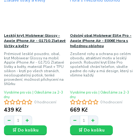
Lesklý kryt Mobiwear Glossy -
Odolný obal Mobiwear Elite Pro -
Apple iPhone Air - G171G Zlatavé
Apple iPhone Air - E006E Hora s
lístky a květy
hvězdnou oblohou
Prémiové lesklé pouzdro, obal,
Zesílené rohy a ochrana po celém
kryt Mobiwear Glossy na mobil
obvodu, atraktivní motiv a lesklý
Apple iPhone Air - G171G Zlatavé
povrch. Robustní kryt Elite Pro
lístky a květy, materiál Plast + TPU
spolehlivě chrání telefon, skvěle
silikon - krytí po všech stranách,
padne do ruky a má design, který si
neošoupatelný potisk, tenké
všimne každý.
provedení, možnost přichycení na
šňůrku
Vyrobíme pro vás | Odesíláme za 2-3
Vyrobíme pro vás | Odesíláme za 2-3
dny
dny
0 hodnocení
0 hodnocení
439 Kč
669 Kč
🛒 Do košíku
🛒 Do košíku