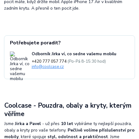
pocit máte, když držíte mobil Apple iPhone 17 Air v kvalitním
zadním krytu. A přesně o ten pocit jde.
Potřebujete poradit?
Odborník Jirka ví, co sedne vašemu mobilu
+420 777 057 774
(Po-Pá 8-15:30 hod)
info@coolcase.cz
Coolcase - Pouzdra, obaly a kryty, kterým
věříme
Jsme
Jirka a Pavel
- už přes
10 let
vybíráme ty nejlepší pouzdra,
obaly a kryty pro vaše telefony.
Pečlivě volíme příslušenství pro
mobily
, které spojuje
styl, odolnost a praktičnost
. Jsme