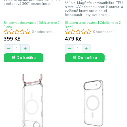
šňůrka, MagSafe kompatibilita, TPU
spolehlivá 360° bezpečnost.
s Anti-UV ochranou proti žloutnutí a
zvýšené hrany pro displej i
fotoaparát – stylová prakti...
Skladem u dodavatele | Odešleme do 2-
Skladem u dodavatele | Odešleme do 2-
3 dnů
3 dnů
0 hodnocení
0 hodnocení
399 Kč
479 Kč
🛒 Do košíku
🛒 Do košíku