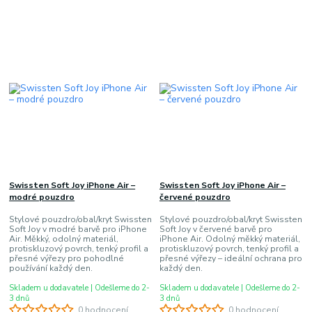
Swissten Soft Joy iPhone Air –
Swissten Soft Joy iPhone Air –
modré pouzdro
červené pouzdro
Stylové pouzdro/obal/kryt Swissten
Stylové pouzdro/obal/kryt Swissten
Soft Joy v modré barvě pro iPhone
Soft Joy v červené barvě pro
Air. Měkký, odolný materiál,
iPhone Air. Odolný měkký materiál,
protiskluzový povrch, tenký profil a
protiskluzový povrch, tenký profil a
přesné výřezy pro pohodlné
přesné výřezy – ideální ochrana pro
používání každý den.
každý den.
Skladem u dodavatele | Odešleme do 2-
Skladem u dodavatele | Odešleme do 2-
3 dnů
3 dnů
0 hodnocení
0 hodnocení