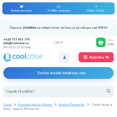
🚚
📦
📍
Rychlé doručení
77 000+ skladem
Odběr v Plzni
Doprava
ZDARMA
na výdejní místo i do boxu již při nákupu nad 899 Kč
+420 777 057 774
0
ks
CZK
info@coolcase.cz
0 Kč
(Po-Pá 8-15:30 hod)
Nabídka 📲
Zvolte model telefonu zde
Úvod
Pouzdra Apple iPhone
Apple iPhone Air
Zadní obaly a
kryty - Apple iPhone Air