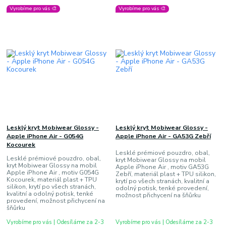
Vyrobíme pro vás 🎨
Vyrobíme pro vás 🎨
Lesklý kryt Mobiwear Glossy -
Lesklý kryt Mobiwear Glossy -
Apple iPhone Air - G054G
Apple iPhone Air - GA53G Zebří
Kocourek
Lesklé prémiové pouzdro, obal,
Lesklé prémiové pouzdro, obal,
kryt Mobiwear Glossy na mobil
kryt Mobiwear Glossy na mobil
Apple iPhone Air , motiv GA53G
Apple iPhone Air , motiv G054G
Zebří, materiál plast + TPU silikon,
Kocourek, materiál plast + TPU
krytí po všech stranách, kvalitní a
silikon, krytí po všech stranách,
odolný potisk, tenké provedení,
kvalitní a odolný potisk, tenké
možnost přichycení na šňůrku
provedení, možnost přichycení na
šňůrku
Vyrobíme pro vás | Odesíláme za 2-3
Vyrobíme pro vás | Odesíláme za 2-3