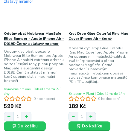
Odolný obal Mobiwear MagSafe
Kryt Drop Glue Colorful Ring Mag
Elite Bumper - Apple iPhone Air -
Cover iPhone Air – černý
D019D Černý a zlatavý mramor
Moderní kryt Drop Glue Colorful
Odolný kryt, obal, pouzdro
Ring Mag Cover pro Apple iPhone
Mobiwear Elite Bumper pro Apple
Air spojuje minimalistický vzhled,
iPhone Air nabízí extrémní ochranu
kvalitní zpracování a plnou
se zesílenými rohy, plnou podporu
podporu MagSafe. Černé
MagSafe a elegantní design
provedení s barevným
D019D Černý a zlatavý mramor,
magnetickým kroužkem dodává
který spojuje styl a maximální
styl, zatímco kombinace materiálů
bezpečí.
PC + TPU zajišťuj...
Vyrobíme pro vás | Odesíláme za 2-3
dny
Skladem v Plzni | Odesíláme do 24h
0 hodnocení
0 hodnocení
599 Kč
189 Kč
🛒 Do košíku
🛒 Do košíku