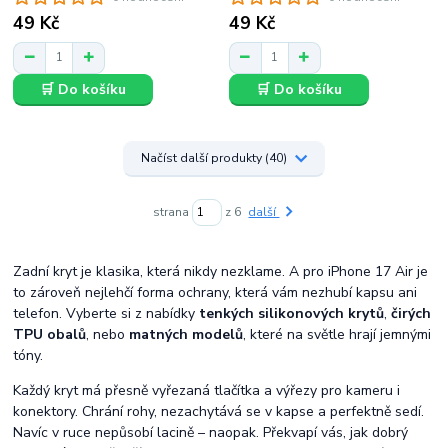
49 Kč
49 Kč
🛒 Do košíku
🛒 Do košíku
Načíst další produkty (40)
strana
z 6
další
Zadní kryt je klasika, která nikdy nezklame. A pro iPhone 17 Air je
to zároveň nejlehčí forma ochrany, která vám nezhubí kapsu ani
telefon. Vyberte si z nabídky
tenkých silikonových krytů
,
čirých
TPU obalů
, nebo
matných modelů
, které na světle hrají jemnými
tóny.
Každý kryt má přesně vyřezaná tlačítka a výřezy pro kameru i
konektory. Chrání rohy, nezachytává se v kapse a perfektně sedí.
Navíc v ruce nepůsobí lacině – naopak. Překvapí vás, jak dobrý