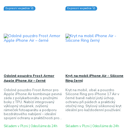
Expresní expedice 🚀
Expresní expedice 🚀
Odolné pouzdro Frost Armor
Kryt na mobil iPhone Air - Silicone
Apple iPhone Air – černé
Ring černý
Odolné pouzdro Frost Armor pro
Kryt na mobil, obal a pouzdro
Apple iPhone Air kombinuje pevná
Silicone Ring pro iPhone 17 Air v
záda z polykarbonátu s pružnými
černé barvě nabízí jistý úchop,
boky z TPU. Nabízí integrovaný
ochranu při pádech a praktický
výklopný stojánek, zvýšený
otočný ring. Stylový silikonový kryt
rámeček fotoaparátu a podporu
ideální pro každodenní používání.
bezdrátového nabíjení – ideální
spojení ochrany a praktičnosti pro...
Skladem v Plzni | Odesíláme do 24h
Skladem v Plzni | Odesíláme do 24h