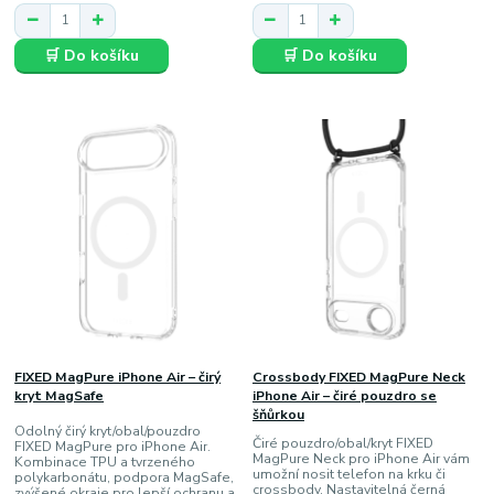
🛒 Do košíku
🛒 Do košíku
FIXED MagPure iPhone Air – čirý
Crossbody FIXED MagPure Neck
kryt MagSafe
iPhone Air – čiré pouzdro se
šňůrkou
Odolný čirý kryt/obal/pouzdro
Čiré pouzdro/obal/kryt FIXED
FIXED MagPure pro iPhone Air.
MagPure Neck pro iPhone Air vám
Kombinace TPU a tvrzeného
umožní nosit telefon na krku či
polykarbonátu, podpora MagSafe,
crossbody. Nastavitelná černá
zvýšené okraje pro lepší ochranu a