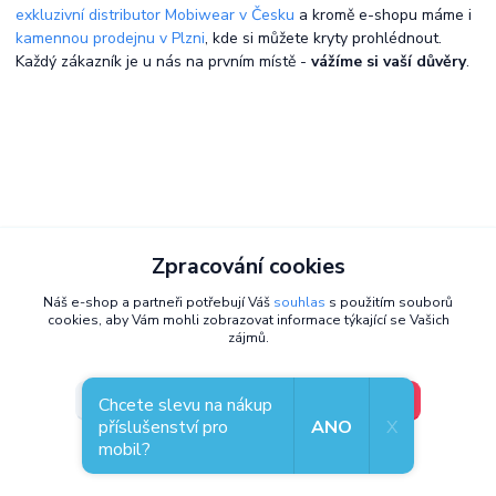
exkluzivní distributor Mobiwear v Česku
a kromě e-shopu máme i
kamennou prodejnu v Plzni
, kde si můžete kryty prohlédnout.
Každý zákazník je u nás na prvním místě -
vážíme si vaší důvěry
.
Zpracování cookies
Náš e-shop a partneři potřebují Váš
souhlas
s použitím souborů
cookies, aby Vám mohli zobrazovat informace týkající se Vašich
zájmů.
V pořádku, jdu si vybrat
Nastavení
Chcete slevu na nákup
příslušenství pro
ANO
X
mobil?
Souhlas můžete odmítnout
zde
.