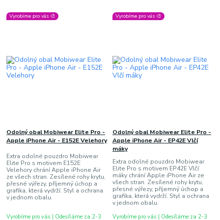
Vyrobíme pro vás 🎨
Vyrobíme pro vás 🎨
Odolný obal Mobiwear Elite Pro -
Odolný obal Mobiwear Elite Pro -
Apple iPhone Air - E152E Velehory
Apple iPhone Air - EP42E Vlčí
máky
Extra odolné pouzdro Mobiwear
Extra odolné pouzdro Mobiwear
Elite Pro s motivem E152E
Elite Pro s motivem EP42E Vlčí
Velehory chrání Apple iPhone Air
máky chrání Apple iPhone Air ze
ze všech stran. Zesílené rohy krytu,
všech stran. Zesílené rohy krytu,
přesné výřezy, příjemný úchop a
přesné výřezy, příjemný úchop a
grafika, která vydrží. Styl a ochrana
grafika, která vydrží. Styl a ochrana
v jednom obalu.
v jednom obalu.
Vyrobíme pro vás | Odesíláme za 2-3
Vyrobíme pro vás | Odesíláme za 2-3