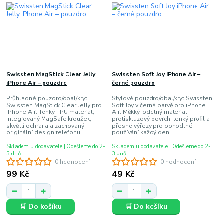
Swissten MagStick Clear Jelly
Swissten Soft Joy iPhone Air –
iPhone Air – pouzdro
černé pouzdro
Průhledné pouzdro/obal/kryt
Stylové pouzdro/obal/kryt Swissten
Swissten MagStick Clear Jelly pro
Soft Joy v černé barvě pro iPhone
iPhone Air. Tenký TPU materiál,
Air. Měkký, odolný materiál,
integrovaný MagSafe kroužek,
protiskluzový povrch, tenký profil a
skvělá ochrana a zachovaný
přesné výřezy pro pohodlné
originální design telefonu.
používání každý den.
Skladem u dodavatele | Odešleme do 2-
Skladem u dodavatele | Odešleme do 2-
3 dnů
3 dnů
0 hodnocení
0 hodnocení
99 Kč
49 Kč
🛒 Do košíku
🛒 Do košíku