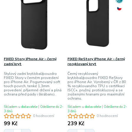
FIXED Story iPhone Air – černý
FIXED ReStory iPhone Air – černý
zadní kryt
recyklovaný kryt
Stylový zadní kryt/obal/pouzdro
Černý recyklovaný
FIXED Story v černém provedení
kryt/obal/pouzdro FIXED ReStory
pro iPhone Air. Pogumovaný soft
pro iPhone Air. Vyrobený v ČR z 80
touch povrch, tenké 1,3mm
% recyklovaného TPU s certifikací
provedení, příjemné držení a plná
ISCC+, pružný, protiskluzový a se
ochrana před pády i škrábanci.
zvýšenými hranami pro maximální
ochranu.
Skladem u dodavatele | Odešleme do 2-
Skladem u dodavatele | Odešleme do 2-
3 dnů
3 dnů
0 hodnocení
0 hodnocení
99 Kč
239 Kč