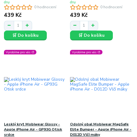
dny
dny
0 hodnocení
0 hodnocení
439 Kč
439 Kč
🛒 Do košíku
🛒 Do košíku
Vyrobíme pro vás 🎨
Vyrobíme pro vás 🎨
Lesklý kryt Mobiwear Glossy -
Odolný obal Mobiwear MagSafe
Apple iPhone Air - GP93G Otisk
Elite Bumper - Apple iPhone Air -
srdce
D012D Vlčí máky