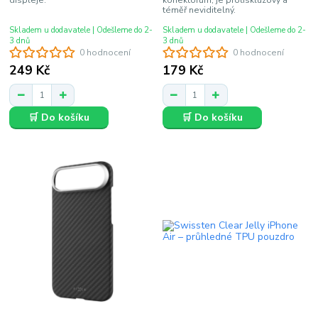
displeje.
konektorům, je protiskluzový a
téměř neviditelný.
Skladem u dodavatele | Odešleme do 2-
Skladem u dodavatele | Odešleme do 2-
3 dnů
3 dnů
0 hodnocení
0 hodnocení
249 Kč
179 Kč
🛒 Do košíku
🛒 Do košíku