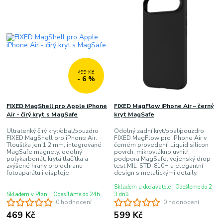
499 Kč
- 6 %
FIXED MagShell pro Apple iPhone
FIXED MagFlow iPhone Air – černý
Air - čirý kryt s MagSafe
kryt MagSafe
Ultratenký čirý kryt/obal/pouzdro
Odolný zadní kryt/obal/pouzdro
FIXED MagShell pro iPhone Air.
FIXED MagFlow pro iPhone Air v
Tloušťka jen 1,2 mm, integrované
černém provedení. Liquid silicon
MagSafe magnety, odolný
povrch, mikrovlákno uvnitř,
polykarbonát, krytá tlačítka a
podpora MagSafe, vojenský drop
zvýšené hrany pro ochranu
test MIL-STD-810H a elegantní
fotoaparátu i displeje.
design s metalickými detaily.
Skladem u dodavatele | Odešleme do 2-
Skladem v Plzni | Odesíláme do 24h
3 dnů
0 hodnocení
0 hodnocení
469 Kč
599 Kč