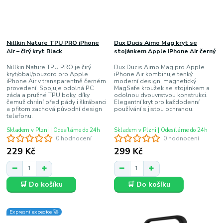
Nillkin Nature TPU PRO iPhone
Dux Ducis Aimo Mag kryt se
Air – čirý kryt Black
stojánkem Apple iPhone Air černý
Nillkin Nature TPU PRO je čirý
Dux Ducis Aimo Mag pro Apple
kryt/obal/pouzdro pro Apple
iPhone Air kombinuje tenký
iPhone Air v transparentně černém
moderní design, magnetický
provedení. Spojuje odolná PC
MagSafe kroužek se stojánkem a
záda a pružné TPU boky, díky
odolnou dvouvrstvou konstrukci.
čemuž chrání před pády i škrábanci
Elegantní kryt pro každodenní
a přitom zachová původní design
používání s jistou ochranou.
telefonu.
Skladem v Plzni | Odesíláme do 24h
Skladem v Plzni | Odesíláme do 24h
0 hodnocení
0 hodnocení
229 Kč
299 Kč
🛒 Do košíku
🛒 Do košíku
Expresní expedice 🚀