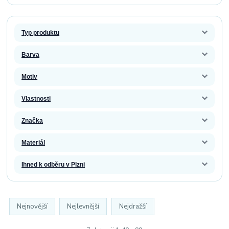
Typ produktu
Barva
Motiv
Vlastnosti
Značka
Materiál
Ihned k odběru v Plzni
Nejnovější
Nejlevnější
Nejdražší