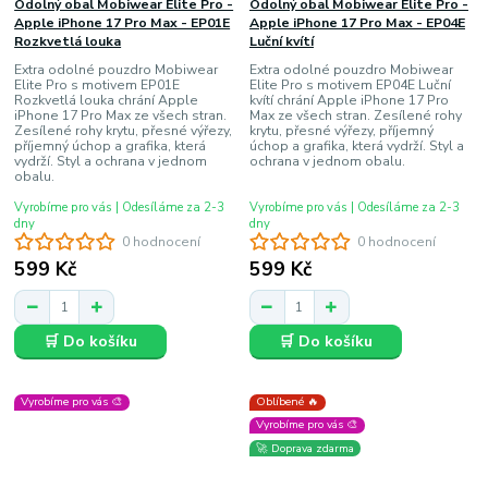
Odolný obal Mobiwear Elite Pro -
Odolný obal Mobiwear Elite Pro -
Apple iPhone 17 Pro Max - EP01E
Apple iPhone 17 Pro Max - EP04E
Rozkvetlá louka
Luční kvítí
Extra odolné pouzdro Mobiwear
Extra odolné pouzdro Mobiwear
Elite Pro s motivem EP01E
Elite Pro s motivem EP04E Luční
Rozkvetlá louka chrání Apple
kvítí chrání Apple iPhone 17 Pro
iPhone 17 Pro Max ze všech stran.
Max ze všech stran. Zesílené rohy
Zesílené rohy krytu, přesné výřezy,
krytu, přesné výřezy, příjemný
příjemný úchop a grafika, která
úchop a grafika, která vydrží. Styl a
vydrží. Styl a ochrana v jednom
ochrana v jednom obalu.
obalu.
Vyrobíme pro vás | Odesíláme za 2-3
Vyrobíme pro vás | Odesíláme za 2-3
dny
dny
0 hodnocení
0 hodnocení
599 Kč
599 Kč
🛒 Do košíku
🛒 Do košíku
Vyrobíme pro vás 🎨
Oblíbené 🔥
Vyrobíme pro vás 🎨
🚀 Doprava zdarma