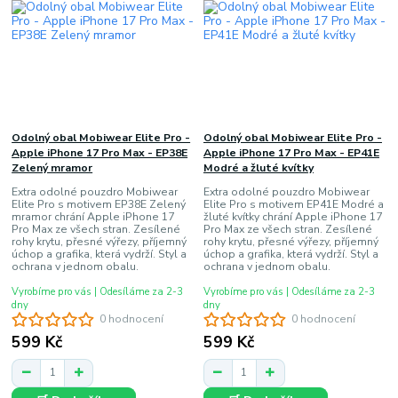
Odolný obal Mobiwear Elite Pro -
Odolný obal Mobiwear Elite Pro -
Apple iPhone 17 Pro Max - EP38E
Apple iPhone 17 Pro Max - EP41E
Zelený mramor
Modré a žluté kvítky
Extra odolné pouzdro Mobiwear
Extra odolné pouzdro Mobiwear
Elite Pro s motivem EP38E Zelený
Elite Pro s motivem EP41E Modré a
mramor chrání Apple iPhone 17
žluté kvítky chrání Apple iPhone 17
Pro Max ze všech stran. Zesílené
Pro Max ze všech stran. Zesílené
rohy krytu, přesné výřezy, příjemný
rohy krytu, přesné výřezy, příjemný
úchop a grafika, která vydrží. Styl a
úchop a grafika, která vydrží. Styl a
ochrana v jednom obalu.
ochrana v jednom obalu.
Vyrobíme pro vás | Odesíláme za 2-3
Vyrobíme pro vás | Odesíláme za 2-3
dny
dny
0 hodnocení
0 hodnocení
599 Kč
599 Kč