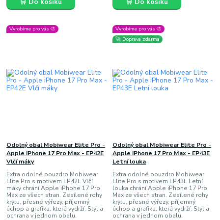
🛒 Do košíku
🛒 Do košíku
Vyrobíme pro vás 🎨
Vyrobíme pro vás 🎨
🚀 Doprava zdarma
Odolný obal Mobiwear Elite Pro -
Odolný obal Mobiwear Elite Pro -
Apple iPhone 17 Pro Max - EP42E
Apple iPhone 17 Pro Max - EP43E
Vlčí máky
Letní louka
Extra odolné pouzdro Mobiwear
Extra odolné pouzdro Mobiwear
Elite Pro s motivem EP42E Vlčí
Elite Pro s motivem EP43E Letní
máky chrání Apple iPhone 17 Pro
louka chrání Apple iPhone 17 Pro
Max ze všech stran. Zesílené rohy
Max ze všech stran. Zesílené rohy
krytu, přesné výřezy, příjemný
krytu, přesné výřezy, příjemný
úchop a grafika, která vydrží. Styl a
úchop a grafika, která vydrží. Styl a
ochrana v jednom obalu.
ochrana v jednom obalu.