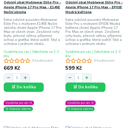
Odolný obal Mobiwear Elite Pro -
Odolný obal Mobiwear Elite Pro -
Apple iPhone 17 Pro Max - E145E
Apple iPhone 17 Pro Max - EP03E
Noční obloha
Modrá květena
Extra odolné pouzdro Mobiwear
Extra odolné pouzdro Mobiwear
Elite Pro s motivem E145E Noční
Elite Pro s motivem EP03E Modrá
obloha chrání Apple iPhone 17 Pro
květena chrání Apple iPhone 17
Max ze všech stran. Zesílené rohy
Pro Max ze všech stran. Zesílené
krytu, přesné výřezy, příjemný
rohy krytu, přesné výřezy, příjemný
úchop a grafika, která vydrží. Styl a
úchop a grafika, která vydrží. Styl a
ochrana v jednom obalu.
ochrana v jednom obalu.
Vyrobíme pro vás | Odesíláme za 2-3
Vyrobíme pro vás | Odesíláme za 2-3
dny
dny
0 hodnocení
0 hodnocení
669 Kč
599 Kč
🛒 Do košíku
🛒 Do košíku
Vyrobíme pro vás 🎨
Vyrobíme pro vás 🎨
🚀 Doprava zdarma
🚀 Doprava zdarma