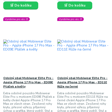
🛒 Do košíku
🛒 Do košíku
Vyrobíme pro vás 🎨
Vyrobíme pro vás 🎨
Odolný obal Mobiwear Elite Pro -
Odolný obal Mobiwear Elite Pro -
Apple iPhone 17 Pro Max - ED09E
Apple iPhone 17 Pro Max - ED11E
Ptáček a květy
Růže na černé
Extra odolné pouzdro Mobiwear
Extra odolné pouzdro Mobiwear
Elite Pro s motivem ED09E Ptáček a
Elite Pro s motivem ED11E Růže na
květy chrání Apple iPhone 17 Pro
černé chrání Apple iPhone 17 Pro
Max ze všech stran. Zesílené rohy
Max ze všech stran. Zesílené rohy
krytu, přesné výřezy, příjemný
krytu, přesné výřezy, příjemný
úchop a grafika, která vydrží. Styl a
úchop a grafika, která vydrží. Styl a