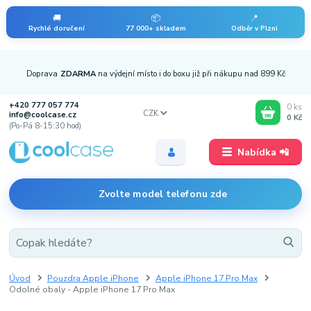
🚚
📦
📍
Rychlé doručení
77 000+ skladem
Odběr v Plzni
Doprava
ZDARMA
na výdejní místo i do boxu již při nákupu nad 899 Kč
+420 777 057 774
0
ks
CZK
info@coolcase.cz
0 Kč
(Po-Pá 8-15:30 hod)
Nabídka 📲
Zvolte model telefonu zde
Úvod
Pouzdra Apple iPhone
Apple iPhone 17 Pro Max
Odolné obaly - Apple iPhone 17 Pro Max