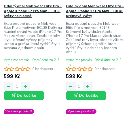
Odolný obal Mobiwear Elite Pro -
Odolný obal Mobiwear Elite Pro -
Apple iPhone 17 Pro Max - E013E
Apple iPhone 17 Pro Max - E014E
Květy na hladině
Krémové květy
Extra odolné pouzdro Mobiwear
Extra odolné pouzdro Mobiwear
Elite Pro s motivem E013E Květy na
Elite Pro s motivem E014E
hladině chrání Apple iPhone 17 Pro
Krémové květy chrání Apple
Max ze všech stran. Zesílené rohy
iPhone 17 Pro Max ze všech stran.
krytu, přesné výřezy, příjemný
Zesílené rohy krytu, přesné výřezy,
úchop a grafika, která vydrží. Styl a
příjemný úchop a grafika, která
ochrana v jednom obalu.
vydrží. Styl a ochrana v jednom
obalu.
Vyrobíme pro vás | Odesíláme za 2-3
Vyrobíme pro vás | Odesíláme za 2-3
dny
dny
0 hodnocení
0 hodnocení
599 Kč
599 Kč
🛒 Do košíku
🛒 Do košíku
Vyrobíme pro vás 🎨
Vyrobíme pro vás 🎨