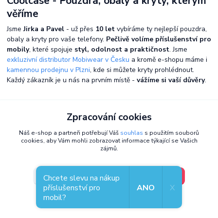
Coolcase - Pouzdra, obaly a kryty, kterým
věříme
Jsme
Jirka a Pavel
- už přes
10 let
vybíráme ty nejlepší pouzdra,
obaly a kryty pro vaše telefony.
Pečlivě volíme příslušenství pro
mobily
, které spojuje
styl, odolnost a praktičnost
. Jsme
exkluzivní distributor Mobiwear v Česku
a kromě e-shopu máme i
kamennou prodejnu v Plzni
, kde si můžete kryty prohlédnout.
Každý zákazník je u nás na prvním místě -
vážíme si vaší důvěry
.
Zpracování cookies
Náš e-shop a partneři potřebují Váš
souhlas
s použitím souborů
cookies, aby Vám mohli zobrazovat informace týkající se Vašich
zájmů.
V pořádku, jdu si vybrat
Nastavení
Chcete slevu na nákup
příslušenství pro
ANO
X
mobil?
Souhlas můžete odmítnout
zde
.