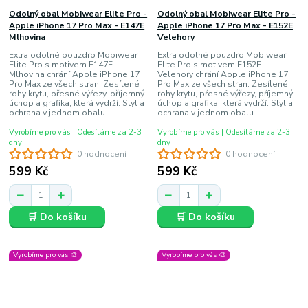
Odolný obal Mobiwear Elite Pro -
Odolný obal Mobiwear Elite Pro -
Apple iPhone 17 Pro Max - E147E
Apple iPhone 17 Pro Max - E152E
Mlhovina
Velehory
Extra odolné pouzdro Mobiwear
Extra odolné pouzdro Mobiwear
Elite Pro s motivem E147E
Elite Pro s motivem E152E
Mlhovina chrání Apple iPhone 17
Velehory chrání Apple iPhone 17
Pro Max ze všech stran. Zesílené
Pro Max ze všech stran. Zesílené
rohy krytu, přesné výřezy, příjemný
rohy krytu, přesné výřezy, příjemný
úchop a grafika, která vydrží. Styl a
úchop a grafika, která vydrží. Styl a
ochrana v jednom obalu.
ochrana v jednom obalu.
Vyrobíme pro vás | Odesíláme za 2-3
Vyrobíme pro vás | Odesíláme za 2-3
dny
dny
0 hodnocení
0 hodnocení
599 Kč
599 Kč
🛒 Do košíku
🛒 Do košíku
Vyrobíme pro vás 🎨
Vyrobíme pro vás 🎨