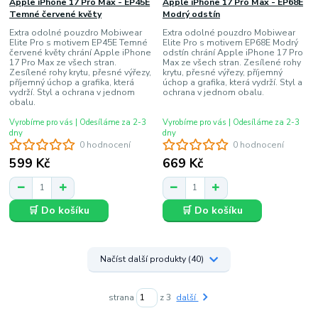
Apple iPhone 17 Pro Max - EP45E
Apple iPhone 17 Pro Max - EP68E
Temné červené květy
Modrý odstín
Extra odolné pouzdro Mobiwear
Extra odolné pouzdro Mobiwear
Elite Pro s motivem EP45E Temné
Elite Pro s motivem EP68E Modrý
červené květy chrání Apple iPhone
odstín chrání Apple iPhone 17 Pro
17 Pro Max ze všech stran.
Max ze všech stran. Zesílené rohy
Zesílené rohy krytu, přesné výřezy,
krytu, přesné výřezy, příjemný
příjemný úchop a grafika, která
úchop a grafika, která vydrží. Styl a
vydrží. Styl a ochrana v jednom
ochrana v jednom obalu.
obalu.
Vyrobíme pro vás | Odesíláme za 2-3
Vyrobíme pro vás | Odesíláme za 2-3
dny
dny
0 hodnocení
0 hodnocení
599 Kč
669 Kč
🛒 Do košíku
🛒 Do košíku
Načíst další produkty (40)
strana
z 3
další