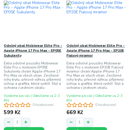
Odolný obal Mobiwear Elite Pro -
Odolný obal Mobiwear Elite Pro -
Apple iPhone 17 Pro Max - EP05E
Apple iPhone 17 Pro Max - EP20E
Sukulenty
Fialový mramor
Extra odolné pouzdro Mobiwear
Extra odolné pouzdro Mobiwear
Elite Pro s motivem EP05E
Elite Pro s motivem EP20E Fialový
Sukulenty chrání Apple iPhone 17
mramor chrání Apple iPhone 17
Pro Max ze všech stran. Zesílené
Pro Max ze všech stran. Zesílené
rohy krytu, přesné výřezy, příjemný
rohy krytu, přesné výřezy, příjemný
úchop a grafika, která vydrží. Styl a
úchop a grafika, která vydrží. Styl a
ochrana v jednom obalu.
ochrana v jednom obalu.
Vyrobíme pro vás | Odesíláme za 2-3
Vyrobíme pro vás | Odesíláme za 2-3
dny
dny
0 hodnocení
0 hodnocení
599 Kč
669 Kč