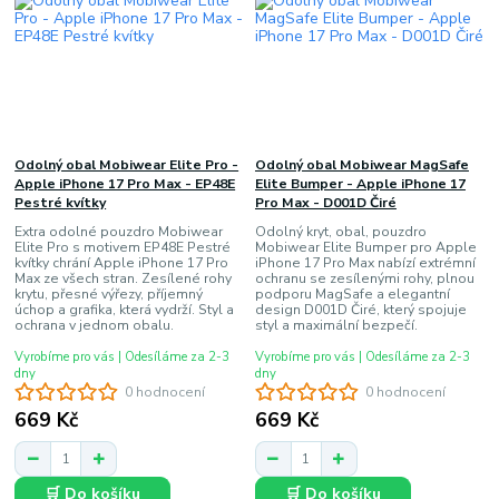
Odolný obal Mobiwear Elite Pro -
Odolný obal Mobiwear MagSafe
Apple iPhone 17 Pro Max - EP48E
Elite Bumper - Apple iPhone 17
Pestré kvítky
Pro Max - D001D Čiré
Extra odolné pouzdro Mobiwear
Odolný kryt, obal, pouzdro
Elite Pro s motivem EP48E Pestré
Mobiwear Elite Bumper pro Apple
kvítky chrání Apple iPhone 17 Pro
iPhone 17 Pro Max nabízí extrémní
Max ze všech stran. Zesílené rohy
ochranu se zesílenými rohy, plnou
krytu, přesné výřezy, příjemný
podporu MagSafe a elegantní
úchop a grafika, která vydrží. Styl a
design D001D Čiré, který spojuje
ochrana v jednom obalu.
styl a maximální bezpečí.
Vyrobíme pro vás | Odesíláme za 2-3
Vyrobíme pro vás | Odesíláme za 2-3
dny
dny
0 hodnocení
0 hodnocení
669 Kč
669 Kč
🛒 Do košíku
🛒 Do košíku