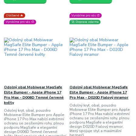
Oblíbené 🔥
Vyrobíme pro vás 🎨
Vyrobíme pro vás 🎨
🚀 Doprava zdarma
Odolný obal Mobiwear MagSafe
Odolný obal Mobiwear MagSafe
Elite Bumper - Apple iPhone 17
Elite Bumper - Apple iPhone 17
Pro Max - D006D Temné červené
Pro Max - D020D Fialový mramor
květy
Odolný kryt, obal, pouzdro
Mobiwear Elite Bumper pro Apple
Odolný kryt, obal, pouzdro
iPhone 17 Pro Max nabízí extrémní
Mobiwear Elite Bumper pro Apple
ochranu se zesílenými rohy, plnou
iPhone 17 Pro Max nabízí extrémní
podporu MagSafe a elegantní
ochranu se zesílenými rohy, plnou
design D020D Fialový mramor,
podporu MagSafe a elegantní
který spojuje styl a maximální
design D006D Temné červené
bezpečí.