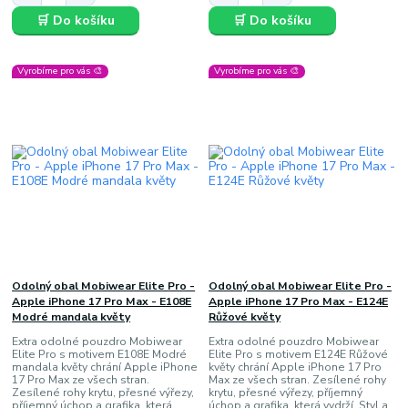
🛒 Do košíku
🛒 Do košíku
Vyrobíme pro vás 🎨
Vyrobíme pro vás 🎨
Odolný obal Mobiwear Elite Pro -
Odolný obal Mobiwear Elite Pro -
Apple iPhone 17 Pro Max - E108E
Apple iPhone 17 Pro Max - E124E
Modré mandala květy
Růžové květy
Extra odolné pouzdro Mobiwear
Extra odolné pouzdro Mobiwear
Elite Pro s motivem E108E Modré
Elite Pro s motivem E124E Růžové
mandala květy chrání Apple iPhone
květy chrání Apple iPhone 17 Pro
17 Pro Max ze všech stran.
Max ze všech stran. Zesílené rohy
Zesílené rohy krytu, přesné výřezy,
krytu, přesné výřezy, příjemný
příjemný úchop a grafika, která
úchop a grafika, která vydrží. Styl a