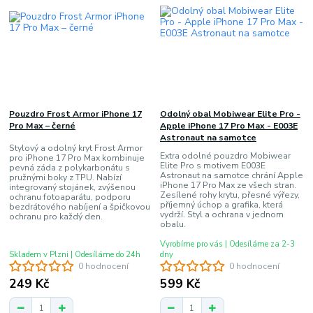
Pouzdro Frost Armor iPhone 17
Odolný obal Mobiwear Elite Pro -
Pro Max – černé
Apple iPhone 17 Pro Max - E003E
Astronaut na samotce
Stylový a odolný kryt Frost Armor
Extra odolné pouzdro Mobiwear
pro iPhone 17 Pro Max kombinuje
Elite Pro s motivem E003E
pevná záda z polykarbonátu s
Astronaut na samotce chrání Apple
pružnými boky z TPU. Nabízí
iPhone 17 Pro Max ze všech stran.
integrovaný stojánek, zvýšenou
Zesílené rohy krytu, přesné výřezy,
ochranu fotoaparátu, podporu
příjemný úchop a grafika, která
bezdrátového nabíjení a špičkovou
vydrží. Styl a ochrana v jednom
ochranu pro každý den.
obalu.
Vyrobíme pro vás | Odesíláme za 2-3
Skladem v Plzni | Odesíláme do 24h
dny
0 hodnocení
0 hodnocení
249 Kč
599 Kč