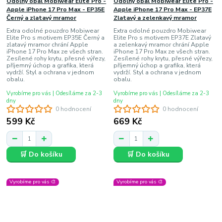
Odolný obal Mobiwear Elite Pro -
Odolný obal Mobiwear Elite Pro -
Apple iPhone 17 Pro Max - EP35E
Apple iPhone 17 Pro Max - EP37E
Černý a zlatavý mramor
Zlatavý a zelenkavý mramor
Extra odolné pouzdro Mobiwear
Extra odolné pouzdro Mobiwear
Elite Pro s motivem EP35E Černý a
Elite Pro s motivem EP37E Zlatavý
zlatavý mramor chrání Apple
a zelenkavý mramor chrání Apple
iPhone 17 Pro Max ze všech stran.
iPhone 17 Pro Max ze všech stran.
Zesílené rohy krytu, přesné výřezy,
Zesílené rohy krytu, přesné výřezy,
příjemný úchop a grafika, která
příjemný úchop a grafika, která
vydrží. Styl a ochrana v jednom
vydrží. Styl a ochrana v jednom
obalu.
obalu.
Vyrobíme pro vás | Odesíláme za 2-3
Vyrobíme pro vás | Odesíláme za 2-3
dny
dny
0 hodnocení
0 hodnocení
599 Kč
669 Kč
🛒 Do košíku
🛒 Do košíku
Vyrobíme pro vás 🎨
Vyrobíme pro vás 🎨