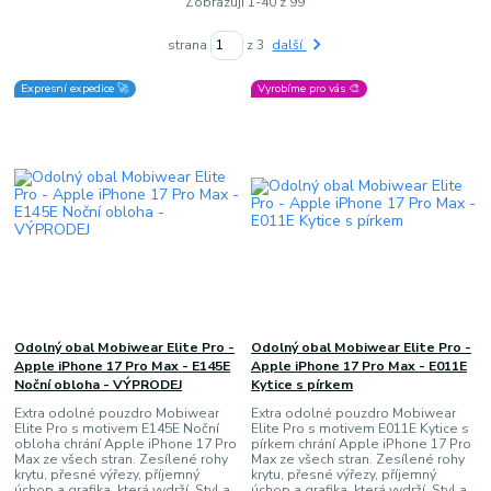
Zobrazuji 1-40 z 99
strana
z 3
další
Expresní expedice 🚀
Vyrobíme pro vás 🎨
Odolný obal Mobiwear Elite Pro -
Odolný obal Mobiwear Elite Pro -
Apple iPhone 17 Pro Max - E145E
Apple iPhone 17 Pro Max - E011E
Noční obloha - VÝPRODEJ
Kytice s pírkem
Extra odolné pouzdro Mobiwear
Extra odolné pouzdro Mobiwear
Elite Pro s motivem E145E Noční
Elite Pro s motivem E011E Kytice s
obloha chrání Apple iPhone 17 Pro
pírkem chrání Apple iPhone 17 Pro
Max ze všech stran. Zesílené rohy
Max ze všech stran. Zesílené rohy
krytu, přesné výřezy, příjemný
krytu, přesné výřezy, příjemný
úchop a grafika, která vydrží. Styl a
úchop a grafika, která vydrží. Styl a