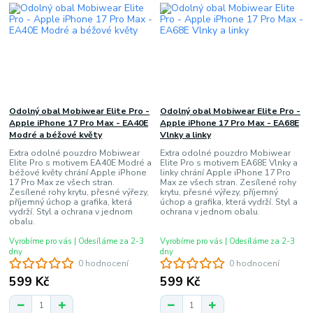
Odolný obal Mobiwear Elite Pro -
Odolný obal Mobiwear Elite Pro -
Apple iPhone 17 Pro Max - EA40E
Apple iPhone 17 Pro Max - EA68E
Modré a béžové květy
Vlnky a linky
Extra odolné pouzdro Mobiwear
Extra odolné pouzdro Mobiwear
Elite Pro s motivem EA40E Modré a
Elite Pro s motivem EA68E Vlnky a
béžové květy chrání Apple iPhone
linky chrání Apple iPhone 17 Pro
17 Pro Max ze všech stran.
Max ze všech stran. Zesílené rohy
Zesílené rohy krytu, přesné výřezy,
krytu, přesné výřezy, příjemný
příjemný úchop a grafika, která
úchop a grafika, která vydrží. Styl a
vydrží. Styl a ochrana v jednom
ochrana v jednom obalu.
obalu.
Vyrobíme pro vás | Odesíláme za 2-3
Vyrobíme pro vás | Odesíláme za 2-3
dny
dny
0 hodnocení
0 hodnocení
599 Kč
599 Kč