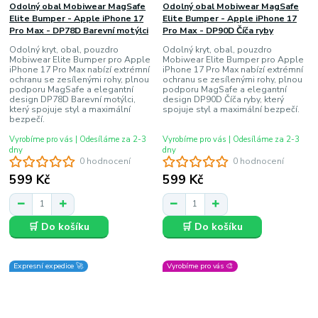
Odolný obal Mobiwear MagSafe
Odolný obal Mobiwear MagSafe
Elite Bumper - Apple iPhone 17
Elite Bumper - Apple iPhone 17
Pro Max - DP78D Barevní motýlci
Pro Max - DP90D Číča ryby
Odolný kryt, obal, pouzdro
Odolný kryt, obal, pouzdro
Mobiwear Elite Bumper pro Apple
Mobiwear Elite Bumper pro Apple
iPhone 17 Pro Max nabízí extrémní
iPhone 17 Pro Max nabízí extrémní
ochranu se zesílenými rohy, plnou
ochranu se zesílenými rohy, plnou
podporu MagSafe a elegantní
podporu MagSafe a elegantní
design DP78D Barevní motýlci,
design DP90D Číča ryby, který
který spojuje styl a maximální
spojuje styl a maximální bezpečí.
bezpečí.
Vyrobíme pro vás | Odesíláme za 2-3
Vyrobíme pro vás | Odesíláme za 2-3
dny
dny
0 hodnocení
0 hodnocení
599 Kč
599 Kč
🛒 Do košíku
🛒 Do košíku
Expresní expedice 🚀
Vyrobíme pro vás 🎨