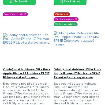
🛒 Do košíku
🛒 Do košíku
Vyrobíme pro vás 🎨
Oblíbené 🔥
Vyrobíme pro vás 🎨
🚀 Doprava zdarma
Odolný obal Mobiwear Elite Pro -
Odolný obal Mobiwear Elite Pro -
Apple iPhone 17 Pro Max - EP32E
Apple iPhone 17 Pro Max - EP34E
Růžový a zlatavý mramor
Zelenkavý a zlatavý mramor
Extra odolné pouzdro Mobiwear
Extra odolné pouzdro Mobiwear
Elite Pro s motivem EP32E Růžový
Elite Pro s motivem EP34E
a zlatavý mramor chrání Apple
Zelenkavý a zlatavý mramor chrání
iPhone 17 Pro Max ze všech stran.
Apple iPhone 17 Pro Max ze všech
Zesílené rohy krytu, přesné výřezy,
stran. Zesílené rohy krytu, přesné
příjemný úchop a grafika, která
výřezy, příjemný úchop a grafika,
vydrží. Styl a ochrana v jednom
která vydrží. Styl a ochrana v