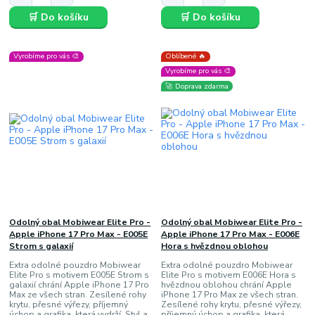
🛒 Do košíku
🛒 Do košíku
Vyrobíme pro vás 🎨
Oblíbené 🔥
Vyrobíme pro vás 🎨
🚀 Doprava zdarma
Odolný obal Mobiwear Elite Pro -
Odolný obal Mobiwear Elite Pro -
Apple iPhone 17 Pro Max - E005E
Apple iPhone 17 Pro Max - E006E
Strom s galaxií
Hora s hvězdnou oblohou
Extra odolné pouzdro Mobiwear
Extra odolné pouzdro Mobiwear
Elite Pro s motivem E005E Strom s
Elite Pro s motivem E006E Hora s
galaxií chrání Apple iPhone 17 Pro
hvězdnou oblohou chrání Apple
Max ze všech stran. Zesílené rohy
iPhone 17 Pro Max ze všech stran.
krytu, přesné výřezy, příjemný
Zesílené rohy krytu, přesné výřezy,
úchop a grafika, která vydrží. Styl a
příjemný úchop a grafika, která