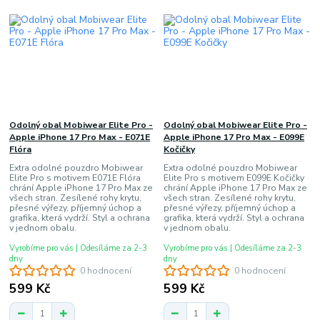
Odolný obal Mobiwear Elite Pro -
Odolný obal Mobiwear Elite Pro -
Apple iPhone 17 Pro Max - E071E
Apple iPhone 17 Pro Max - E099E
Flóra
Kočičky
Extra odolné pouzdro Mobiwear
Extra odolné pouzdro Mobiwear
Elite Pro s motivem E071E Flóra
Elite Pro s motivem E099E Kočičky
chrání Apple iPhone 17 Pro Max ze
chrání Apple iPhone 17 Pro Max ze
všech stran. Zesílené rohy krytu,
všech stran. Zesílené rohy krytu,
přesné výřezy, příjemný úchop a
přesné výřezy, příjemný úchop a
grafika, která vydrží. Styl a ochrana
grafika, která vydrží. Styl a ochrana
v jednom obalu.
v jednom obalu.
Vyrobíme pro vás | Odesíláme za 2-3
Vyrobíme pro vás | Odesíláme za 2-3
dny
dny
0 hodnocení
0 hodnocení
599 Kč
599 Kč