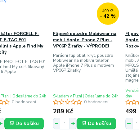
499 Kč
- 42 %
okátor FORCELL F-
Flipové pouzdro Mobiwear na
Flipo
 F-TAG F01
mobil Apple iPhone 7 Plus -
Apple 
ilní s Apple Find My
VP06P Žirafky - VÝPRODEJ
Rozkv
bílý
Parádní flip obal, kryt, pouzdro
Knížkov
Mobiwear na mobilní telefon
mobil 
 F-PROTECT F-TAG F01
Apple iPhone 7 Plus s motivem
MP01S 
or Find My certifikovaný
VP06P Žirafky
Umělá 
tí Apple
stojáne
magnet
Vyrobím
 Plzni | Odesíláme do 24h
Skladem v Plzni | Odesíláme do 24h
dny
0 hodnocení
0 hodnocení
č
289 Kč
499 
🛒 Do košíku
🛒 Do košíku