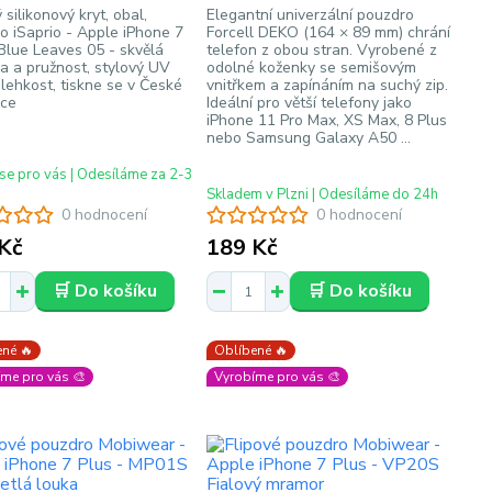
silikonový kryt, obal,
Elegantní univerzální pouzdro
o iSaprio - Apple iPhone 7
Forcell DEKO (164 × 89 mm) chrání
 Blue Leaves 05 - skvělá
telefon z obou stran. Vyrobené z
a a pružnost, stylový UV
odolné koženky se semišovým
 lehkost, tiskne se v České
vnitřkem a zapínáním na suchý zip.
ice
Ideální pro větší telefony jako
iPhone 11 Pro Max, XS Max, 8 Plus
nebo Samsung Galaxy A50 ...
se pro vás | Odesíláme za 2-3
Skladem v Plzni | Odesíláme do 24h
0 hodnocení
0 hodnocení
Kč
189 Kč
🛒 Do košíku
🛒 Do košíku
né 🔥
Oblíbené 🔥
me pro vás 🎨
Vyrobíme pro vás 🎨