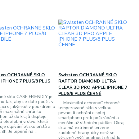
ten OCHRANNÉ SKLO
Swissten OCHRANNÉ SKLO
 IPHONE 7 PLUS/8 PLUS
RAPTOR DIAMOND ULTRA
CLEAR 3D PRO APPLE IPHONE 7
PLUS/8 PLUS ČERNÉ
né sklo CASE FRIENDLY je
no tak, aby se dalo použít v
Maximální ochranaOchranné
aci s jakýmkoliv pouzdrem a
temperované sklo s velkou
ň maximálně chránilo
pevností ochrání displej
hon až do krajů displeje.
smartphonu proti poškrábání a
á oleofobní vrstvu, která
menším až středním pádům. Okraj
je ulpívání otisku prstů a
skla má extrémně tvrzené
 9h. Je lepené na ...
zaoblené hrany, díky nimž se
výrazně zvýší odolnost při pádu