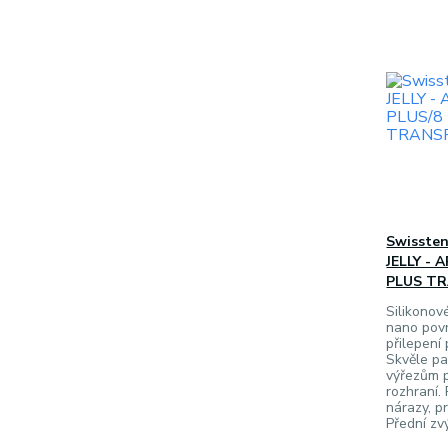
Swisste
JELLY - 
PLUS T
Silikonov
nano povr
přilepení
Skvěle p
výřezům 
rozhraní.
nárazy, p
Přední zvý