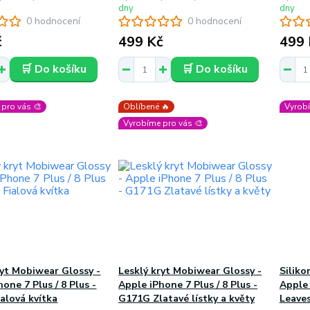
dny
dny
0 hodnocení
0 hodnocení
č
499 Kč
499 
🛒 Do košíku
🛒 Do košíku
pro vás 🎨
Oblíbené 🔥
Vyrobí
Vyrobíme pro vás 🎨
ryt Mobiwear Glossy -
Lesklý kryt Mobiwear Glossy -
Siliko
one 7 Plus / 8 Plus -
Apple iPhone 7 Plus / 8 Plus -
Apple 
alová kvítka
G171G Zlatavé lístky a květy
Leaves