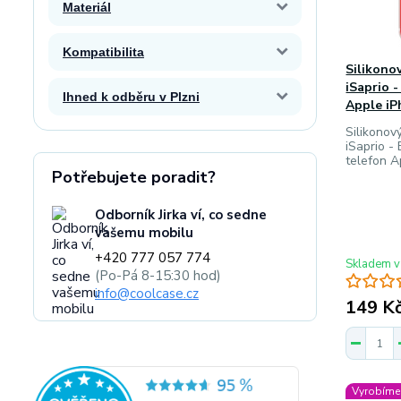
Materiál
Kompatibilita
Silikono
iSaprio 
Ihned k odběru v Plzni
Apple iP
Silikonov
iSaprio -
telefon A
Potřebujete poradit?
Odborník Jirka ví, co sedne
vašemu mobilu
+420 777 057 774
Skladem v
(Po-Pá 8-15:30 hod)
info@coolcase.cz
149 K
Vyrobíme 