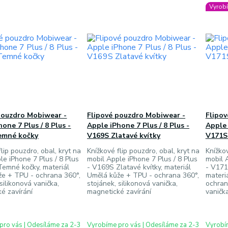
Vyrobí
pouzdro Mobiwear -
Flipové pouzdro Mobiwear -
Flipo
one 7 Plus / 8 Plus -
Apple iPhone 7 Plus / 8 Plus -
Apple 
emné kočky
V169S Zlatavé kvítky
V171S 
lip pouzdro, obal, kryt na
Knížkové flip pouzdro, obal, kryt na
Knížkov
le iPhone 7 Plus / 8 Plus
mobil Apple iPhone 7 Plus / 8 Plus
mobil 
emné kočky, materiál
- V169S Zlatavé kvítky, materiál
- V171S
že + TPU - ochrana 360°,
Umělá kůže + TPU - ochrana 360°,
materi
silikonová vanička,
stojánek, silikonová vanička,
ochran
é zavírání
magnetické zavírání
vaničk
pro vás | Odesíláme za 2-3
Vyrobíme pro vás | Odesíláme za 2-3
Vyrobím