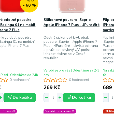
369 Kč
- 60 %
vé odolné pouzdro
Silikonové pouzdro iSaprio -
Flip p
- Bazinga 01 na mobil
Apple iPhone 7 Plus - 4Pure čiré
iPhone
hone 7 Plus
motive
ý kryt, obal, pouzdro
Odolný silikonový kryt, obal,
Flip kn
 Bazinga 01 na mobilní
pouzdro iSaprio - Apple iPhone 7
iSaprio
pple iPhone 7 Plus
Plus - 4Pure čiré - skvělá ochrana
Plus s
a pružnost, stylový UV potisk,
ochran
lehkost, tiskne se v České
karty a
republice
pevná 
magneti
Vyrobí se pro vás | Odesíláme za 2-3
Na zak
 Plzni | Odesíláme do 24h
dny
🛠️
0 hodnocení
0 hodnocení
č
269 Kč
689 
🛒 Do košíku
🛒 Do košíku
pro vás 🎨
Vyrobíme pro vás 🎨
Oblíbe