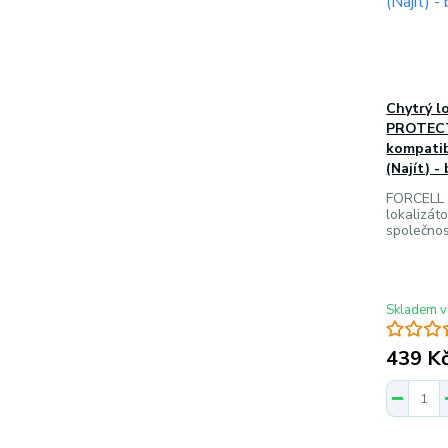
Chytrý l
PROTECT
kompatib
(Najít) - 
FORCELL
lokalizát
společnos
Skladem v
439 K