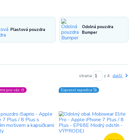
Odolná pouzdra
Plastová pouzdra
Bumper
strana
z 4
další
me pro vás 🎨
Expresní expedice 🚀