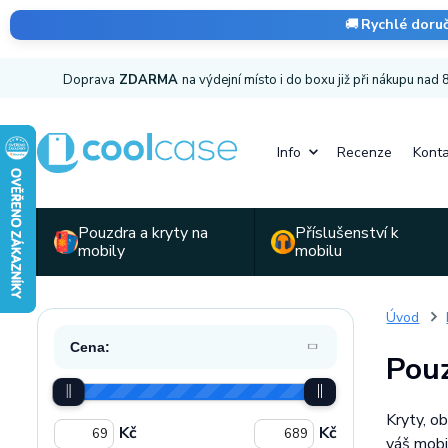
🚚
Rychlé doru
Doprava
ZDARMA
na výdejní místo i do boxu již při nákupu nad
Info
Recenze
Konta
Pouzdra a kryty na
Příslušenství k
mobily
mobilu
Úvod
Cena:
Pouz
Kryty, o
Kč
Kč
váš mobi