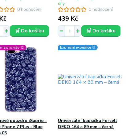
dny
0 hodnocení
0 hodnocení
Kč
439 Kč
🛒 Do košíku
🛒 Do košíku
me pro vás 🎨
Expresní expedice 🚀
nové pouzdro iSaprio -
Univerzální kapsička Forcell
iPhone 7 Plus - Blue
DEKO 164 × 89 mm – černá
 05