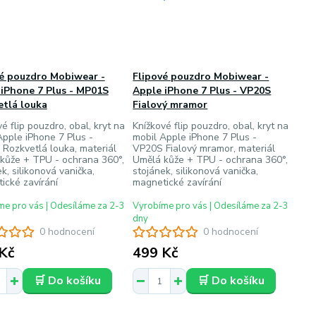
vé pouzdro Mobiwear -
Flipové pouzdro Mobiwear -
iPhone 7 Plus - MP01S
Apple iPhone 7 Plus - VP20S
etlá louka
Fialový mramor
é flip pouzdro, obal, kryt na
Knížkové flip pouzdro, obal, kryt na
Apple iPhone 7 Plus -
mobil Apple iPhone 7 Plus -
Rozkvetlá louka, materiál
VP20S Fialový mramor, materiál
kůže + TPU - ochrana 360°,
Umělá kůže + TPU - ochrana 360°,
k, silikonová vanička,
stojánek, silikonová vanička,
ické zavírání
magnetické zavírání
e pro vás | Odesíláme za 2-3
Vyrobíme pro vás | Odesíláme za 2-3
dny
0 hodnocení
0 hodnocení
Kč
499 Kč
🛒 Do košíku
🛒 Do košíku