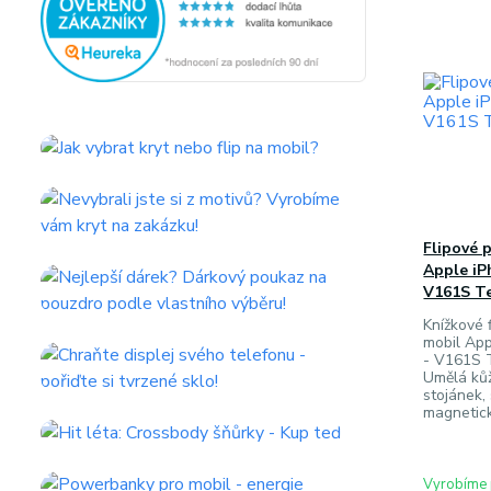
Flipové 
Apple iPh
V161S T
Knížkové f
mobil App
- V161S T
Umělá ků
stojánek, 
magnetick
Vyrobíme 