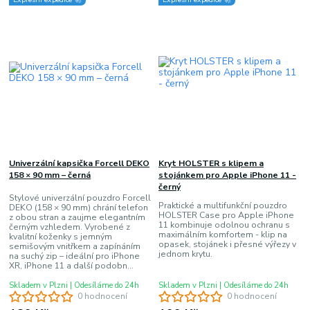
Univerzální kapsička Forcell DEKO
Kryt HOLSTER s klipem a
158 × 90 mm – černá
stojánkem pro Apple iPhone 11 -
černý
Stylové univerzální pouzdro Forcell
Praktické a multifunkční pouzdro
DEKO (158 × 90 mm) chrání telefon
HOLSTER Case pro Apple iPhone
z obou stran a zaujme elegantním
11 kombinuje odolnou ochranu s
černým vzhledem. Vyrobené z
maximálním komfortem - klip na
kvalitní koženky s jemným
opasek, stojánek i přesné výřezy v
semišovým vnitřkem a zapínáním
jednom krytu.
na suchý zip – ideální pro iPhone
XR, iPhone 11 a další podobn...
Skladem v Plzni | Odesíláme do 24h
Skladem v Plzni | Odesíláme do 24h
0 hodnocení
0 hodnocení