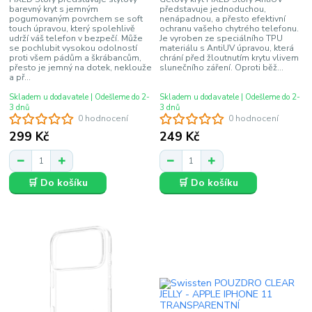
barevný kryt s jemným
představuje jednoduchou,
pogumovaným povrchem se soft
nenápadnou, a přesto efektivní
touch úpravou, který spolehlivě
ochranu vašeho chytrého telefonu.
udrží váš telefon v bezpečí. Může
Je vyroben ze speciálního TPU
se pochlubit vysokou odolností
materiálu s AntiUV úpravou, která
proti všem pádům a škrábancům,
chrání před žloutnutím krytu vlivem
přesto je jemný na dotek, neklouže
slunečního záření. Oproti běž...
a př...
Skladem u dodavatele | Odešleme do 2-
Skladem u dodavatele | Odešleme do 2-
3 dnů
3 dnů
0 hodnocení
0 hodnocení
299 Kč
249 Kč
🛒 Do košíku
🛒 Do košíku