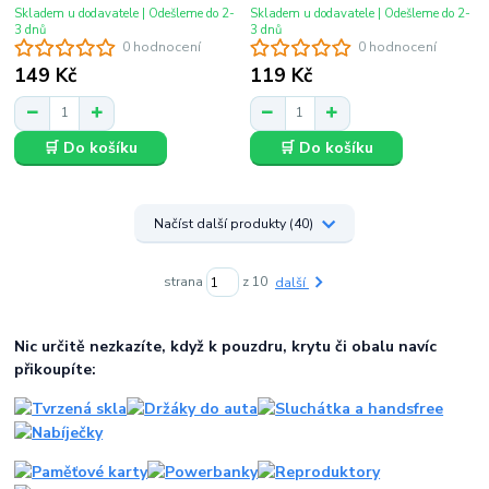
Skladem u dodavatele | Odešleme do 2-
Skladem u dodavatele | Odešleme do 2-
3 dnů
3 dnů
0 hodnocení
0 hodnocení
149 Kč
119 Kč
🛒 Do košíku
🛒 Do košíku
Načíst další produkty (40)
strana
z 10
další
Nic určitě nezkazíte, když k pouzdru, krytu či obalu navíc
přikoupíte: