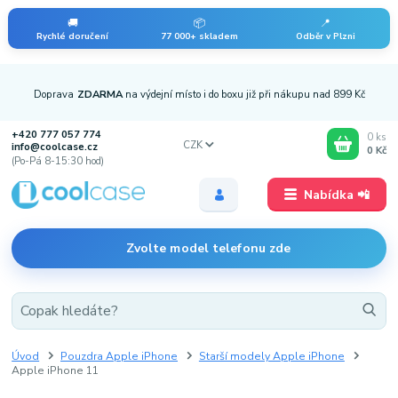
🚚
📦
📍
Rychlé doručení
77 000+ skladem
Odběr v Plzni
Doprava
ZDARMA
na výdejní místo i do boxu již při nákupu nad 899 Kč
+420 777 057 774
0
ks
CZK
info@coolcase.cz
0 Kč
(Po-Pá 8-15:30 hod)
Nabídka 📲
Zvolte model telefonu zde
Úvod
Pouzdra Apple iPhone
Starší modely Apple iPhone
Apple iPhone 11