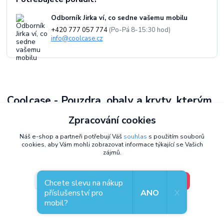
Odborník Jirka ví, co sedne vašemu mobilu
+420 777 057 774
(Po-Pá 8-15:30 hod)
info@coolcase.cz
Coolcase - Pouzdra, obaly a kryty, kterým
věříme
Zpracování cookies
Jsme
Jirka a Pavel
- už přes
10 let
vybíráme ty nejlepší pouzdra,
Náš e-shop a partneři potřebují Váš
souhlas
s použitím souborů
obaly a kryty pro vaše telefony.
Pečlivě volíme příslušenství pro
cookies, aby Vám mohli zobrazovat informace týkající se Vašich
mobily
, které spojuje
styl, odolnost a praktičnost
. Jsme
zájmů.
exkluzivní distributor Mobiwear v Česku
a kromě e-shopu máme i
kamennou prodejnu v Plzni
, kde si můžete kryty prohlédnout.
V pořádku, jdu si vybrat
Nastavení
Chcete slevu na nákup
Každý zákazník je u nás na prvním místě -
vážíme si vaší důvěry
.
příslušenství pro
ANO
X
mobil?
Souhlas můžete odmítnout
zde
.