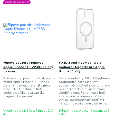
Vyrobíme pro vás 🎨
Flipové pouzdro Mobiwear -
FIXED Zadní kryt MagPure s
Apple iPhone 11 - VP38S Zelený
podporou Magsafe pro Apple
mramor
iPhone 11, čirý
Knížkové flip pouzdro, obal, kryt na
Tvrzený zadní kryt FIXED MagPure s
mobil Apple iPhone 11 - VP38S
podporou funkce MagSafe
Zelený mramor, materiál Umělá
spolehlivě udrží váš smartphone v
kůže + TPU - ochrana 360°,
bezpečí před všemi nástrahami
stojánek, silikonová vanička,
všedního dne. Rohy krytu a boční
magnetické zavírání
strany jsou vyrobené z TPU a
vynikají odolností vůči pádům i
nárazům, zadní stranu tvoří extra...
Vyrobíme pro vás | Odesíláme za 2-3
Skladem u dodavatele | Odešleme do 2-
dny
3 dnů