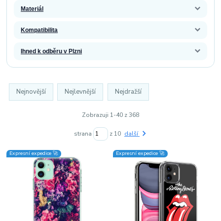
Materiál
Kompatibilita
Ihned k odběru v Plzni
Nejnovější
Nejlevnější
Nejdražší
Zobrazuji 1-40 z 368
strana
z 10
další
Expresní expedice 🚀
Expresní expedice 🚀