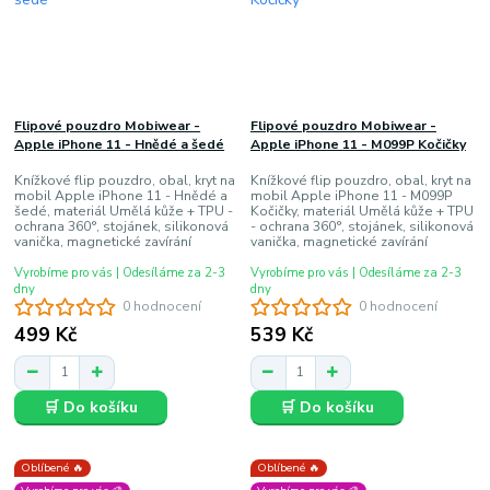
Flipové pouzdro Mobiwear -
Flipové pouzdro Mobiwear -
Apple iPhone 11 - Hnědé a šedé
Apple iPhone 11 - M099P Kočičky
Knížkové flip pouzdro, obal, kryt na
Knížkové flip pouzdro, obal, kryt na
mobil Apple iPhone 11 - Hnědé a
mobil Apple iPhone 11 - M099P
šedé, materiál Umělá kůže + TPU -
Kočičky, materiál Umělá kůže + TPU
ochrana 360°, stojánek, silikonová
- ochrana 360°, stojánek, silikonová
vanička, magnetické zavírání
vanička, magnetické zavírání
Vyrobíme pro vás | Odesíláme za 2-3
Vyrobíme pro vás | Odesíláme za 2-3
dny
dny
0 hodnocení
0 hodnocení
499 Kč
539 Kč
🛒 Do košíku
🛒 Do košíku
Oblíbené 🔥
Oblíbené 🔥