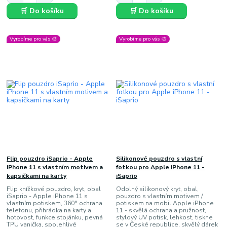
🛒 Do košíku
🛒 Do košíku
Vyrobíme pro vás 🎨
Vyrobíme pro vás 🎨
Flip pouzdro iSaprio - Apple
Silikonové pouzdro s vlastní
iPhone 11 s vlastním motivem a
fotkou pro Apple iPhone 11 -
kapsičkami na karty
iSaprio
Flip knížkové pouzdro, kryt, obal
Odolný silikonový kryt, obal,
iSaprio - Apple iPhone 11 s
pouzdro s vlastním motivem /
vlastním potiskem, 360° ochrana
potiskem na mobil Apple iPhone
telefonu, přihrádka na karty a
11 - skvělá ochrana a pružnost,
hotovost, funkce stojánku, pevná
stylový UV potisk, lehkost, tiskne
TPU vanička, spolehlivé
se v České republice, skvělý dárek