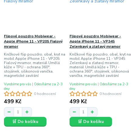
Flipové pouzdro Mobiwear -
Flipové pouzdro Mobiwear -
Apple iPhone 11 - VP20S Fialový
Apple iPhone 11 - VP34S
mramor
Zelenkavý a zlatavý mramor
Knížkové flip pouzdro, obal, kryt na
Knížkové flip pouzdro, obal, kryt na
mobil Apple iPhone 11 - VP20S
mobil Apple iPhone 11 - VP34S
Fialový mramor, materiál Umělá
Zelenkavý a zlatavý mramor,
kůže + TPU - ochrana 360°,
materiál Umělá kůže + TPU -
stojánek, silikonová vanička,
ochrana 360°, stojánek, silikonová
magnetické zavírání
vanička, magnetické zavírání
Vyrobíme pro vás | Odesíláme za 2-3
Vyrobíme pro vás | Odesíláme za 2-3
dny
dny
0 hodnocení
0 hodnocení
499 Kč
499 Kč
🛒 Do košíku
🛒 Do košíku