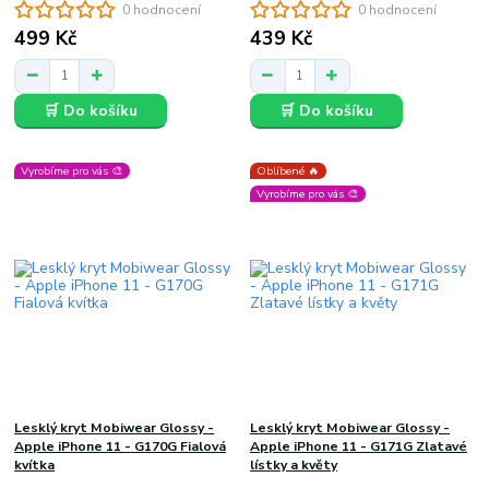
0 hodnocení
0 hodnocení
499 Kč
439 Kč
🛒 Do košíku
🛒 Do košíku
Vyrobíme pro vás 🎨
Oblíbené 🔥
Vyrobíme pro vás 🎨
Lesklý kryt Mobiwear Glossy -
Lesklý kryt Mobiwear Glossy -
Apple iPhone 11 - G170G Fialová
Apple iPhone 11 - G171G Zlatavé
kvítka
lístky a květy