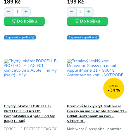
189 Kč
199 Kč
🛒 Do košíku
🛒 Do košíku
Expresní expedice 🚀
Expresní expedice 🚀
439 Kč
- 34 %
Chytrý lokátor FORCELL F-
Prémiový lesklý kryt Mobiwear
PROTECT F-TAG F01
Glossy na mobil Apple iPhone 11 -
kompatibilní s Apple Find My
G004G Astronaut na koni -
(Najít) - bílý
VÝPRODEJ
FORCELL F-PROTECT F-TAG F01
Mobiwear Glossy obal, pouzdro,