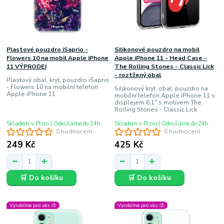
Plastové pouzdro iSaprio -
Silikonové pouzdro na mobil
Flowers 10 na mobil Apple iPhone
Apple iPhone 11 - Head Case -
11 VÝPRODEJ
The Rolling Stones - Classic Lick
- roztžený obal
Plastový obal, kryt, pouzdro iSaprio
- Flowers 10 na mobilní telefon
Silikonový kryt, obal, pouzdro na
Apple iPhone 11
mobilní telefon Apple iPhone 11 s
displejem 6,1" s motivem The
Rolling Stones - Classic Lick
Skladem v Plzni | Odesíláme do 24h
Skladem v Plzni | Odesíláme do 24h
0 hodnocení
0 hodnocení
249 Kč
425 Kč
🛒 Do košíku
🛒 Do košíku
Vyrobíme pro vás 🎨
Vyrobíme pro vás 🎨