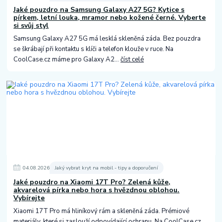
Jaké pouzdro na Samsung Galaxy A27 5G? Kytice s
pírkem, letní louka, mramor nebo kožené černé. Vyberte
si svůj styl
Samsung Galaxy A27 5G má lesklá skleněná záda. Bez pouzdra
se škrábají při kontaktu s klíči a telefon klouže v ruce. Na
CoolCase.cz máme pro Galaxy A2...
číst celé
04
.
08
.
2026
Jaký vybrat kryt na mobil - tipy a doporučení
Jaké pouzdro na Xiaomi 17T Pro? Zelená kůže,
akvarelová pírka nebo hora s hvězdnou oblohou.
Vybírejte
Xiaomi 17T Pro má hliníkový rám a skleněná záda. Prémiové
materiály, které si zaslouží odpovídající ochranu. Na CoolCase.cz