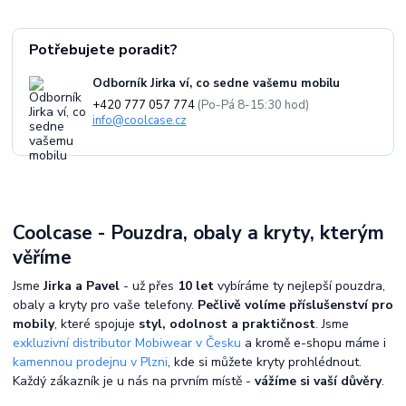
Potřebujete poradit?
Odborník Jirka ví, co sedne vašemu mobilu
+420 777 057 774
(Po-Pá 8-15:30 hod)
info@coolcase.cz
Coolcase - Pouzdra, obaly a kryty, kterým
věříme
Jsme
Jirka a Pavel
- už přes
10 let
vybíráme ty nejlepší pouzdra,
obaly a kryty pro vaše telefony.
Pečlivě volíme příslušenství pro
mobily
, které spojuje
styl, odolnost a praktičnost
. Jsme
exkluzivní distributor Mobiwear v Česku
a kromě e-shopu máme i
kamennou prodejnu v Plzni
, kde si můžete kryty prohlédnout.
Každý zákazník je u nás na prvním místě -
vážíme si vaší důvěry
.