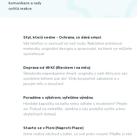
komunikace a rady
rychlá reakce
Styl, který sedne - Ochrana, co dává smysl
Váš telefon si zaslouží víc než nudu. Nabízíme prémiové
materiály, originální designy a zpracování, na které se můžete
spolehnout.
Doprava od 49 Kč (Bleskem i na míru)
Skladovky expedujeme ihned, originály z naší dílny pro vás
vyrobíme během pár dní. Vždy bezpečně zabalené a s
jasným info o doručení.
Poradíme s výběrem, vyřešíme výměnu
Hledáte kapsičku na kartu nebo váháte s modelem? Ptejte
se. Pokud se netrefíte, výměna u nás probíhá rychle a bez
zbytečných dotazů.
Stavte se v Plzni (Naproti Plaze)
Jsme reálný obchod s lidmi, co své práci rozumí. Přijďte si vše