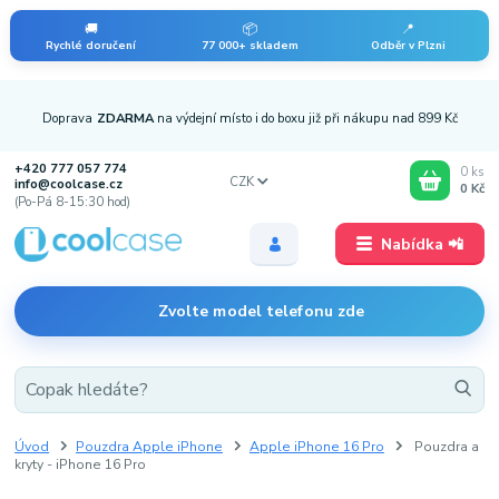
🚚
📦
📍
Rychlé doručení
77 000+ skladem
Odběr v Plzni
Doprava
ZDARMA
na výdejní místo i do boxu již při nákupu nad 899 Kč
+420 777 057 774
0
ks
CZK
info@coolcase.cz
0 Kč
(Po-Pá 8-15:30 hod)
Nabídka 📲
Zvolte model telefonu zde
Úvod
Pouzdra Apple iPhone
Apple iPhone 16 Pro
Pouzdra a
kryty - iPhone 16 Pro