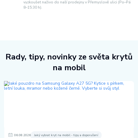
vyzkoušet naživo do naší prodejny v Přemyslově ulici (Po–Pá
8–15:30 h).
Rady, tipy, novinky ze světa krytů
na mobil
06
.
08
.
2026
Jaký vybrat kryt na mobil - tipy a doporučení