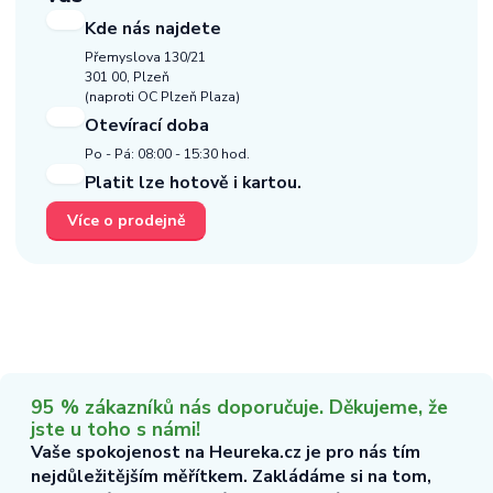
Kde nás najdete
Přemyslova 130/21
301 00, Plzeň
(naproti OC Plzeň Plaza)
Otevírací doba
Po - Pá: 08:00 - 15:30 hod.
Platit lze hotově i kartou.
Více o prodejně
95 % zákazníků nás doporučuje. Děkujeme, že
jste u toho s námi!
Vaše spokojenost na Heureka.cz je pro nás tím
nejdůležitějším měřítkem. Zakládáme si na tom,