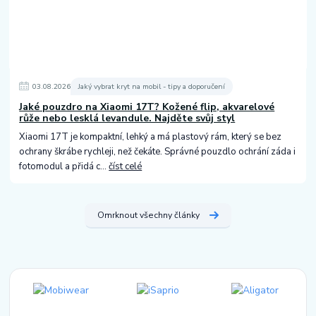
03
.
08
.
2026
Jaký vybrat kryt na mobil - tipy a doporučení
Jaké pouzdro na Xiaomi 17T? Kožené flip, akvarelové
růže nebo lesklá levandule. Najděte svůj styl
Xiaomi 17T je kompaktní, lehký a má plastový rám, který se bez
ochrany škrábe rychleji, než čekáte. Správné pouzdlo ochrání záda i
fotomodul a přidá c...
číst celé
Omrknout všechny články