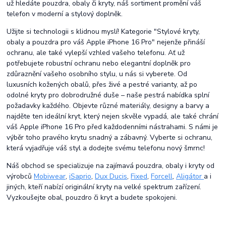
už hledáte pouzdra, obaly či kryty, náš sortiment promění váš
telefon v moderní a stylový doplněk.
Užijte si technologii s klidnou myslí! Kategorie "Stylové kryty,
obaly a pouzdra pro váš Apple iPhone 16 Pro" nejenže přináší
ochranu, ale také vylepší vzhled vašeho telefonu. Ať už
potřebujete robustní ochranu nebo elegantní doplněk pro
zdůraznění vašeho osobního stylu, u nás si vyberete. Od
luxusních kožených obalů, přes živé a pestré varianty, až po
odolné kryty pro dobrodružné duše – naše pestrá nabídka splní
požadavky každého. Objevte různé materiály, designy a barvy a
najděte ten ideální kryt, který nejen skvěle vypadá, ale také chrání
váš Apple iPhone 16 Pro před každodenními nástrahami. S námi je
výběr toho pravého krytu snadný a zábavný. Vyberte si ochranu,
která vyjadřuje váš styl a dodejte svému telefonu nový šmrnc!
Náš obchod se specializuje na zajímavá pouzdra, obaly i kryty od
výrobců
Mobiwear
,
iSaprio
,
Dux Ducis
,
Fixed
,
Forcell
,
Aligátor
a i
jiných, kteří nabízí originální kryty na velké spektrum zařízení.
Vyzkoušejte obal, pouzdro či kryt a budete spokojeni.