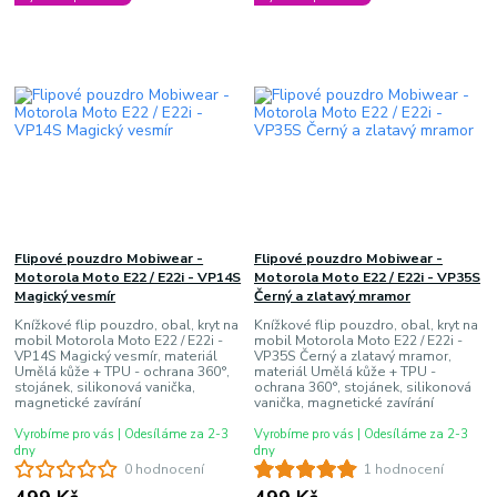
Flipové pouzdro Mobiwear -
Flipové pouzdro Mobiwear -
Motorola Moto E22 / E22i - VP14S
Motorola Moto E22 / E22i - VP35S
Magický vesmír
Černý a zlatavý mramor
Knížkové flip pouzdro, obal, kryt na
Knížkové flip pouzdro, obal, kryt na
mobil Motorola Moto E22 / E22i -
mobil Motorola Moto E22 / E22i -
VP14S Magický vesmír, materiál
VP35S Černý a zlatavý mramor,
Umělá kůže + TPU - ochrana 360°,
materiál Umělá kůže + TPU -
stojánek, silikonová vanička,
ochrana 360°, stojánek, silikonová
magnetické zavírání
vanička, magnetické zavírání
Vyrobíme pro vás | Odesíláme za 2-3
Vyrobíme pro vás | Odesíláme za 2-3
dny
dny
0 hodnocení
1 hodnocení