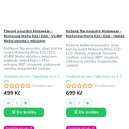
Flipové pouzdro Mobiwear -
Kožené flip pouzdro Mobiwear -
Motorola Moto E22 / E22i - V145P
Motorola Moto E22 / E22i - Hnědé
Noční obloha s měsícem
Kožené knížkové pouzdro, obal,
Knížkové flip pouzdro, obal, kryt na
kryt na mobil Motorola Moto E22 /
mobil Motorola Moto E22 / E22i -
E22i, Hnědé, materiál Genuine
V145P Noční obloha s měsícem,
Leather, ochrana 360°, stojánek,
materiál Umělá kůže + TPU -
silikonová vanička, magnetické
ochrana 360°, stojánek, silikonová
zavírání
vanička, magnetické zavírání
Vyrobíme pro vás | Odesíláme za 2-3
Vyrobíme pro vás | Odesíláme za 2-3
dny
dny
0 hodnocení
0 hodnocení
499 Kč
699 Kč
🛒 Do košíku
🛒 Do košíku
Vyrobíme pro vás 🎨
Vyrobíme pro vás 🎨