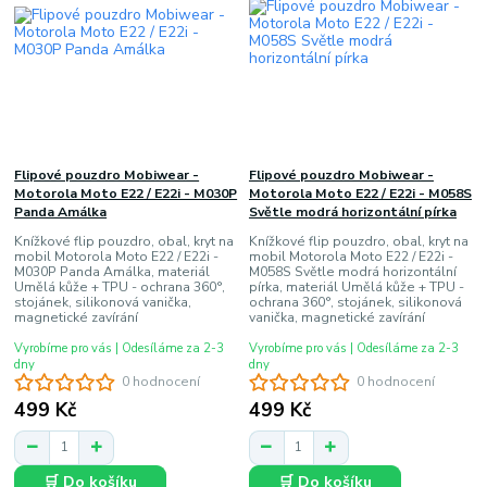
Flipové pouzdro Mobiwear -
Flipové pouzdro Mobiwear -
Motorola Moto E22 / E22i - M030P
Motorola Moto E22 / E22i - M058S
Panda Amálka
Světle modrá horizontální pírka
Knížkové flip pouzdro, obal, kryt na
Knížkové flip pouzdro, obal, kryt na
mobil Motorola Moto E22 / E22i -
mobil Motorola Moto E22 / E22i -
M030P Panda Amálka, materiál
M058S Světle modrá horizontální
Umělá kůže + TPU - ochrana 360°,
pírka, materiál Umělá kůže + TPU -
stojánek, silikonová vanička,
ochrana 360°, stojánek, silikonová
magnetické zavírání
vanička, magnetické zavírání
Vyrobíme pro vás | Odesíláme za 2-3
Vyrobíme pro vás | Odesíláme za 2-3
dny
dny
0 hodnocení
0 hodnocení
499 Kč
499 Kč
🛒 Do košíku
🛒 Do košíku