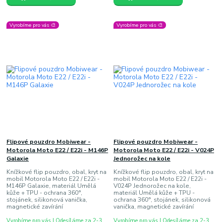
Vyrobíme pro vás 🎨
Vyrobíme pro vás 🎨
Flipové pouzdro Mobiwear -
Flipové pouzdro Mobiwear -
Motorola Moto E22 / E22i - M146P
Motorola Moto E22 / E22i - V024P
Galaxie
Jednorožec na kole
Knížkové flip pouzdro, obal, kryt na
Knížkové flip pouzdro, obal, kryt na
mobil Motorola Moto E22 / E22i -
mobil Motorola Moto E22 / E22i -
M146P Galaxie, materiál Umělá
V024P Jednorožec na kole,
kůže + TPU - ochrana 360°,
materiál Umělá kůže + TPU -
stojánek, silikonová vanička,
ochrana 360°, stojánek, silikonová
magnetické zavírání
vanička, magnetické zavírání
Vyrobíme pro vás | Odesíláme za 2-3
Vyrobíme pro vás | Odesíláme za 2-3