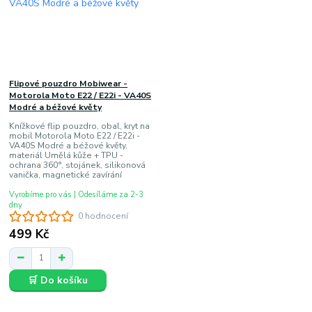
Flipové pouzdro Mobiwear -
Motorola Moto E22 / E22i - VA40S
Modré a béžové květy
Knížkové flip pouzdro, obal, kryt na
mobil Motorola Moto E22 / E22i -
VA40S Modré a béžové květy,
materiál Umělá kůže + TPU -
ochrana 360°, stojánek, silikonová
vanička, magnetické zavírání
Vyrobíme pro vás | Odesíláme za 2-3
dny
0 hodnocení
499 Kč
🛒 Do košíku