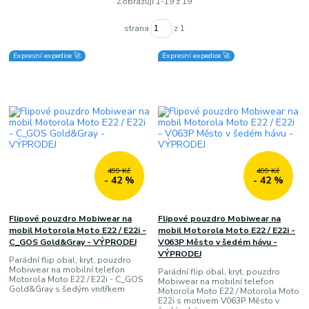
Zobrazuji 1-19 z 19
strana
z 1
Expresní expedice 🚀
Expresní expedice 🚀
499 Kč
499 Kč
- 42 %
- 42 %
Flipové pouzdro Mobiwear na
Flipové pouzdro Mobiwear na
mobil Motorola Moto E22 / E22i -
mobil Motorola Moto E22 / E22i -
C_GOS Gold&Gray - VÝPRODEJ
V063P Město v šedém hávu -
VÝPRODEJ
Parádní flip obal, kryt, pouzdro
Mobiwear na mobilní telefon
Parádní flip obal, kryt, pouzdro
Motorola Moto E22 / E22i - C_GOS
Mobiwear na mobilní telefon
Gold&Gray s šedým vnitřkem
Motorola Moto E22 / Motorola Moto
E22i s motivem V063P Město v