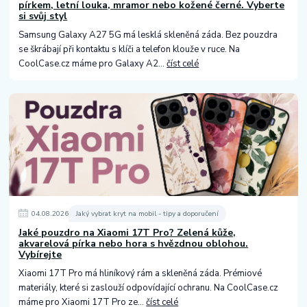
pírkem, letní louka, mramor nebo kožené černé. Vyberte
si svůj styl
Samsung Galaxy A27 5G má lesklá skleněná záda. Bez pouzdra
se škrábají při kontaktu s klíči a telefon klouže v ruce. Na
CoolCase.cz máme pro Galaxy A2...
číst celé
04
.
08
.
2026
Jaký vybrat kryt na mobil - tipy a doporučení
Jaké pouzdro na Xiaomi 17T Pro? Zelená kůže,
akvarelová pírka nebo hora s hvězdnou oblohou.
Vybírejte
Xiaomi 17T Pro má hliníkový rám a skleněná záda. Prémiové
materiály, které si zaslouží odpovídající ochranu. Na CoolCase.cz
máme pro Xiaomi 17T Pro ze...
číst celé