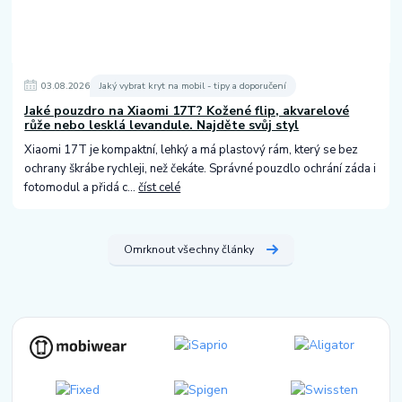
03
.
08
.
2026
Jaký vybrat kryt na mobil - tipy a doporučení
Jaké pouzdro na Xiaomi 17T? Kožené flip, akvarelové
růže nebo lesklá levandule. Najděte svůj styl
Xiaomi 17T je kompaktní, lehký a má plastový rám, který se bez
ochrany škrábe rychleji, než čekáte. Správné pouzdlo ochrání záda i
fotomodul a přidá c...
číst celé
Omrknout všechny články