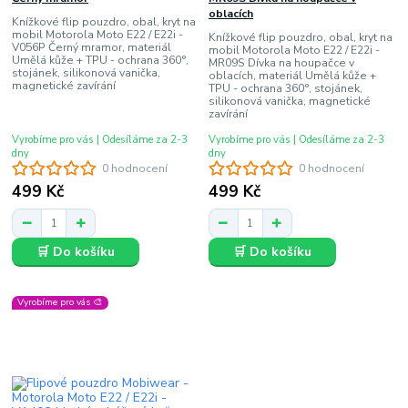
oblacích
Knížkové flip pouzdro, obal, kryt na
mobil Motorola Moto E22 / E22i -
Knížkové flip pouzdro, obal, kryt na
V056P Černý mramor, materiál
mobil Motorola Moto E22 / E22i -
Umělá kůže + TPU - ochrana 360°,
MR09S Dívka na houpačce v
stojánek, silikonová vanička,
oblacích, materiál Umělá kůže +
magnetické zavírání
TPU - ochrana 360°, stojánek,
silikonová vanička, magnetické
zavírání
Vyrobíme pro vás | Odesíláme za 2-3
Vyrobíme pro vás | Odesíláme za 2-3
dny
dny
0 hodnocení
0 hodnocení
499 Kč
499 Kč
🛒 Do košíku
🛒 Do košíku
Vyrobíme pro vás 🎨