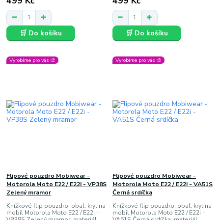
499 Kč
499 Kč
🛒 Do košíku
🛒 Do košíku
Vyrobíme pro vás 🎨
Vyrobíme pro vás 🎨
Flipové pouzdro Mobiwear -
Flipové pouzdro Mobiwear -
Motorola Moto E22 / E22i - VP38S
Motorola Moto E22 / E22i - VA51S
Zelený mramor
Černá srdíčka
Knížkové flip pouzdro, obal, kryt na
Knížkové flip pouzdro, obal, kryt na
mobil Motorola Moto E22 / E22i -
mobil Motorola Moto E22 / E22i -
VP38S Zelený mramor, materiál
VA51S Černá srdíčka, materiál