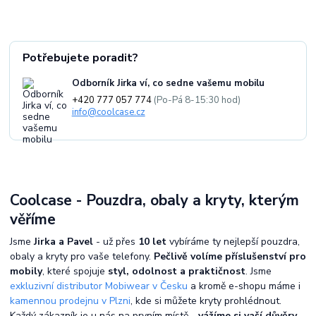
Potřebujete poradit?
Odborník Jirka ví, co sedne vašemu mobilu
+420 777 057 774
(Po-Pá 8-15:30 hod)
info@coolcase.cz
Coolcase - Pouzdra, obaly a kryty, kterým
věříme
Jsme
Jirka a Pavel
- už přes
10 let
vybíráme ty nejlepší pouzdra,
obaly a kryty pro vaše telefony.
Pečlivě volíme příslušenství pro
mobily
, které spojuje
styl, odolnost a praktičnost
. Jsme
exkluzivní distributor Mobiwear v Česku
a kromě e-shopu máme i
kamennou prodejnu v Plzni
, kde si můžete kryty prohlédnout.
Každý zákazník je u nás na prvním místě -
vážíme si vaší důvěry
.