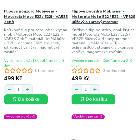
Flipové pouzdro Mobiwear -
Flipové pouzdro Mobiwear -
Motorola Moto E22 / E22i - VA53S
Motorola Moto E22 / E22i - VP32S
Zebří
Růžový a zlatavý mramor
Knížkové flip pouzdro, obal, kryt na
Knížkové flip pouzdro, obal, kryt na
mobil Motorola Moto E22 / E22i -
mobil Motorola Moto E22 / E22i -
VA53S Zebří, materiál Umělá kůže
VP32S Růžový a zlatavý mramor,
+ TPU - ochrana 360°, stojánek,
materiál Umělá kůže + TPU -
silikonová vanička, magnetické
ochrana 360°, stojánek, silikonová
zavírání
vanička, magnetické zavírání
Vyrobíme pro vás | Odesíláme za 2-3
Vyrobíme pro vás | Odesíláme za 2-3
dny
dny
0 hodnocení
0 hodnocení
499 Kč
499 Kč
🛒 Do košíku
🛒 Do košíku
Vyrobíme pro vás 🎨
Vyrobíme pro vás 🎨