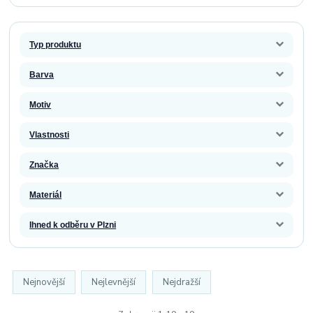
Typ produktu
Barva
Motiv
Vlastnosti
Značka
Materiál
Ihned k odběru v Plzni
Nejnovější
Nejlevnější
Nejdražší