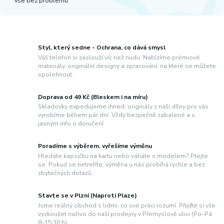
Vse bez problemu
Styl, který sedne - Ochrana, co dává smysl
Váš telefon si zaslouží víc než nudu. Nabízíme prémiové
materiály, originální designy a zpracování, na které se můžete
spolehnout.
Doprava od 49 Kč (Bleskem i na míru)
Skladovky expedujeme ihned, originály z naší dílny pro vás
vyrobíme během pár dní. Vždy bezpečně zabalené a s
jasným info o doručení.
Poradíme s výběrem, vyřešíme výměnu
Hledáte kapsičku na kartu nebo váháte s modelem? Ptejte
se. Pokud se netrefíte, výměna u nás probíhá rychle a bez
zbytečných dotazů.
Stavte se v Plzni (Naproti Plaze)
Jsme reálný obchod s lidmi, co své práci rozumí. Přijďte si vše
vyzkoušet naživo do naší prodejny v Přemyslově ulici (Po–Pá
8–15:30 h).