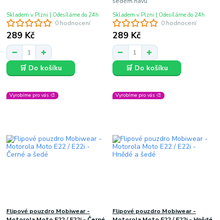
šedém hávu
Skladem v Plzni | Odesíláme do 24h
Skladem v Plzni | Odesíláme do 24h
0 hodnocení
0 hodnocení
289 Kč
289 Kč
🛒 Do košíku
🛒 Do košíku
Vyrobíme pro vás 🎨
Vyrobíme pro vás 🎨
Flipové pouzdro Mobiwear -
Flipové pouzdro Mobiwear -
Motorola Moto E22 / E22i - Černé
Motorola Moto E22 / E22i - Hnědé