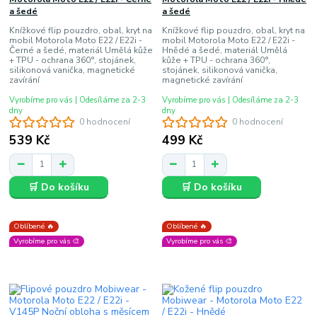
a šedé
a šedé
Knížkové flip pouzdro, obal, kryt na
Knížkové flip pouzdro, obal, kryt na
mobil Motorola Moto E22 / E22i -
mobil Motorola Moto E22 / E22i -
Černé a šedé, materiál Umělá kůže
Hnědé a šedé, materiál Umělá
+ TPU - ochrana 360°, stojánek,
kůže + TPU - ochrana 360°,
silikonová vanička, magnetické
stojánek, silikonová vanička,
zavírání
magnetické zavírání
Vyrobíme pro vás | Odesíláme za 2-3
Vyrobíme pro vás | Odesíláme za 2-3
dny
dny
0 hodnocení
0 hodnocení
539 Kč
499 Kč
🛒 Do košíku
🛒 Do košíku
Oblíbené 🔥
Oblíbené 🔥
Vyrobíme pro vás 🎨
Vyrobíme pro vás 🎨