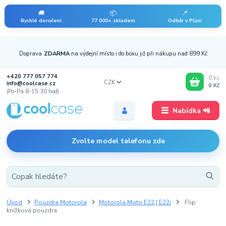
🚚
📦
📍
Rychlé doručení
77 000+ skladem
Odběr v Plzni
Doprava
ZDARMA
na výdejní místo i do boxu již při nákupu nad 899 Kč
+420 777 057 774
0
ks
CZK
info@coolcase.cz
0 Kč
(Po-Pá 8-15:30 hod)
Nabídka 📲
Zvolte model telefonu zde
Úvod
Pouzdra Motorola
Motorola Moto E22 | E22i
Flip
knížková pouzdra