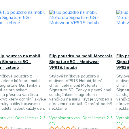
lip pouzdro na mobil
Flip pouzdro na mobil Motorola
Flip p
 Signature 5G -
Signature 5G - Mobiwear
Signa
 - zelené
VP91S, holubi
VP93S,
nížkové pouzdro z
Stylové knížkové pouzdro s
Stylov
 zelené kůže pro mobil
motivem VP91S Holubi, které
motive
Signature 5G. Tenký a
chrání celý mobil Motorola
chrání
l se stojánkem,
Signature 5G. Tenký a pevný obal
Signat
 a přesnou vaničkou.
se stojánkem, magnetem i
se sto
kryt, který ochrání, skvěle
vaničkou na míru. Kryt je vyroben s
vaničko
ruky a díky luxusnímu
důrazem na detail. Ochrání, podrží,
důrazem
 udělá radost každý den.
nezklame.
nezkla
pro vás | Odesíláme za 2-3
Vyrobíme pro vás | Odesíláme za 2-3
Vyrobím
dny
dny
0 hodnocení
0 hodnocení