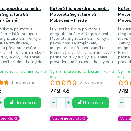
lip pouzdro na mobil
Kožené flip pouzdro na mobil
Kožené
 Signature 5G -
Motorola Signature 5G -
Motor
 - černé
Mobiwear - hnědé
Mobiw
nížkové pouzdro z
Luxusní knížkové pouzdro z
Luxusn
 černé kůže pro mobil
elegantní hnědé kůže pro mobil
elegan
Signature 5G. Tenký a
Motorola Signature 5G. Tenký a
mobil 
l se stojánkem,
pevný obal se stojánkem,
Tenký 
 a přesnou vaničkou.
magnetem a přesnou vaničkou.
magnet
kryt, který ochrání, skvěle
Prémiový kryt, který ochrání, skvěle
Prémiov
ruky a díky luxusnímu
padne do ruky a díky luxusnímu
padne 
 udělá radost každý den.
provedení udělá radost každý den.
proved
pro vás | Odesíláme za 2-3
Vyrobíme pro vás | Odesíláme za 2-3
Vyrobím
dny
dny
1 hodnocení
0 hodnocení
č
749 Kč
749 
🛒 Do košíku
🛒 Do košíku
pro vás 🎨
Vyrobíme pro vás 🎨
Vyrobí