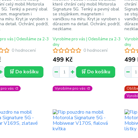
ání celý mobil Motorola
které chrání celý mobil Motorola
chrání
 5G. Tenký a pevný obal
Signature 5G. Tenký a pevný obal
Signat
nkem, magnetem i
se stojánkem, magnetem i
se sto
na míru. Kryt je vyroben s
vaničkou na míru. Kryt je vyroben s
vaničko
a detail. Ochrání, podrží,
důrazem na detail. Ochrání, podrží,
důrazem
.
nezklame.
nezkla
pro vás | Odesíláme za 2-3
Vyrobíme pro vás | Odesíláme za 2-3
Vyrobím
dny
dny
0 hodnocení
0 hodnocení
č
499 Kč
499 
🛒 Do košíku
🛒 Do košíku
pro vás 🎨
Vyrobíme pro vás 🎨
Oblíbe
Vyrobí