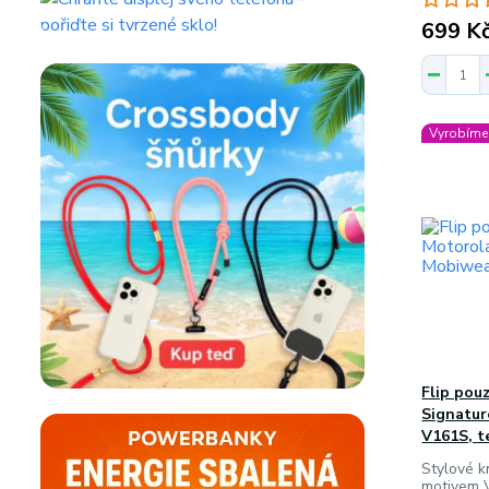
699 K
Vyrobíme 
Flip pou
Signatur
V161S, t
Stylové k
motivem 