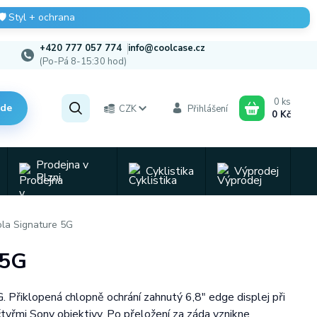
🛡️
Styl + ochrana
+420 777 057 774
info@coolcase.cz
(Po-Pá 8-15:30 hod)
0
ks
zde
CZK
Přihlášení
0 Kč
Prodejna v
Cyklistika
Výprodej
Plzni
ola Signature 5G
 5G
 Přiklopená chlopně ochrání zahnutý 6,8" edge displej při
čtyřmi Sony objektivy. Po přeložení za záda vznikne