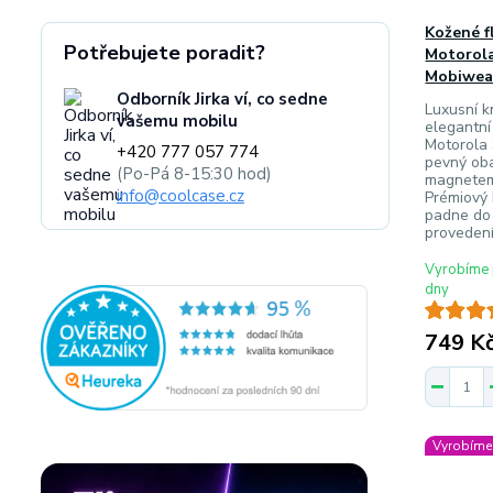
Kožené f
Potřebujete poradit?
Motorola
Mobiwear
Odborník Jirka ví, co sedne
Luxusní k
vašemu mobilu
elegantní
Motorola 
+420 777 057 774
pevný oba
(Po-Pá 8-15:30 hod)
magnetem
info@coolcase.cz
Prémiový 
padne do 
provedení
Vyrobíme 
dny
749 K
Vyrobíme 