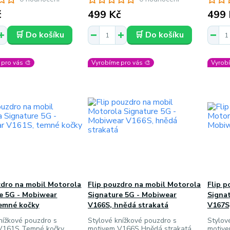
č
499 Kč
499 
🛒 Do košíku
🛒 Do košíku
pro vás 🎨
Vyrobíme pro vás 🎨
Vyrobí
zdro na mobil Motorola
Flip pouzdro na mobil Motorola
Flip p
e 5G - Mobiwear
Signature 5G - Mobiwear
Signa
emné kočky
V166S, hnědá strakatá
V167S
nížkové pouzdro s
Stylové knížkové pouzdro s
Stylov
V161S Temné kočky,
motivem V166S Hnědá strakatá,
motive