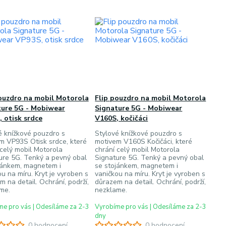
ouzdro na mobil Motorola
Flip pouzdro na mobil Motorola
ture 5G - Mobiwear
Signature 5G - Mobiwear
 otisk srdce
V160S, kočičáci
é knížkové pouzdro s
Stylové knížkové pouzdro s
m VP93S Otisk srdce, které
motivem V160S Kočičáci, které
 celý mobil Motorola
chrání celý mobil Motorola
ure 5G. Tenký a pevný obal
Signature 5G. Tenký a pevný obal
jánkem, magnetem i
se stojánkem, magnetem i
u na míru. Kryt je vyroben s
vaničkou na míru. Kryt je vyroben s
 na detail. Ochrání, podrží,
důrazem na detail. Ochrání, podrží,
me.
nezklame.
e pro vás | Odesíláme za 2-3
Vyrobíme pro vás | Odesíláme za 2-3
dny
0 hodnocení
0 hodnocení