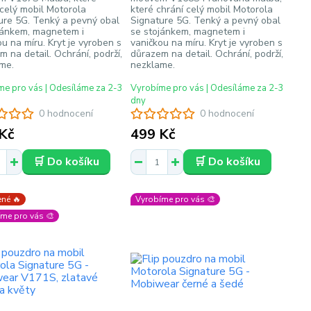
 celý mobil Motorola
které chrání celý mobil Motorola
ure 5G. Tenký a pevný obal
Signature 5G. Tenký a pevný obal
jánkem, magnetem i
se stojánkem, magnetem i
u na míru. Kryt je vyroben s
vaničkou na míru. Kryt je vyroben s
 na detail. Ochrání, podrží,
důrazem na detail. Ochrání, podrží,
me.
nezklame.
e pro vás | Odesíláme za 2-3
Vyrobíme pro vás | Odesíláme za 2-3
dny
0 hodnocení
0 hodnocení
Kč
499 Kč
🛒 Do košíku
🛒 Do košíku
né 🔥
Vyrobíme pro vás 🎨
me pro vás 🎨