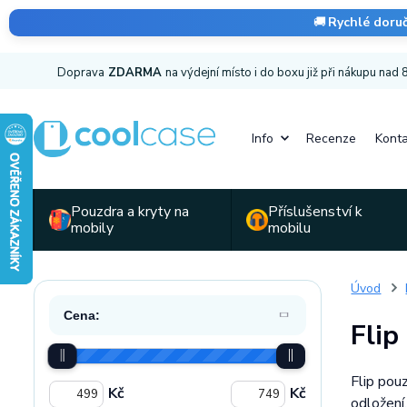
🚚
Rychlé doru
Doprava
ZDARMA
na výdejní místo i do boxu již při nákupu nad
Info
Recenze
Konta
Pouzdra a kryty na
Příslušenství k
mobily
mobilu
Úvod
Cena:
Flip
Flip pou
Kč
Kč
odložení