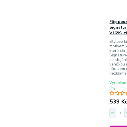
Flip pou
Signatur
V169S, z
Stylové k
motivem V
které chr
Signature
se stojá
vaničkou 
důrazem n
nezklame
Vyrobíme 
dny
539 K