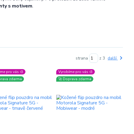
anty s motivem
.
strana
z 3
další
me pro vás 🎨
Vyrobíme pro vás 🎨
prava zdarma
🚀 Doprava zdarma