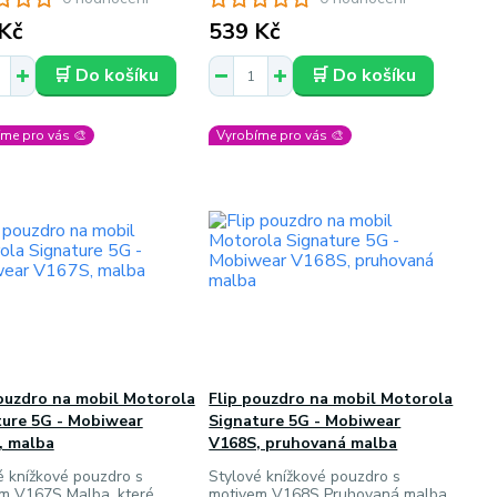
Kč
539 Kč
🛒 Do košíku
🛒 Do košíku
me pro vás 🎨
Vyrobíme pro vás 🎨
ouzdro na mobil Motorola
Flip pouzdro na mobil Motorola
ture 5G - Mobiwear
Signature 5G - Mobiwear
, malba
V168S, pruhovaná malba
é knížkové pouzdro s
Stylové knížkové pouzdro s
m V167S Malba, které
motivem V168S Pruhovaná malba,