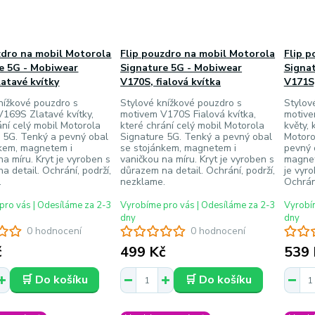
zdro na mobil Motorola
Flip pouzdro na mobil Motorola
Flip p
e 5G - Mobiwear
Signature 5G - Mobiwear
Signa
latavé kvítky
V170S, fialová kvítka
V171S,
nížkové pouzdro s
Stylové knížkové pouzdro s
Stylov
169S Zlatavé kvítky,
motivem V170S Fialová kvítka,
motive
ání celý mobil Motorola
které chrání celý mobil Motorola
květy, 
 5G. Tenký a pevný obal
Signature 5G. Tenký a pevný obal
Motoro
nkem, magnetem i
se stojánkem, magnetem i
pevný 
na míru. Kryt je vyroben s
vaničkou na míru. Kryt je vyroben s
magnet
a detail. Ochrání, podrží,
důrazem na detail. Ochrání, podrží,
je vyr
.
nezklame.
Ochrán
pro vás | Odesíláme za 2-3
Vyrobíme pro vás | Odesíláme za 2-3
Vyrobím
dny
dny
0 hodnocení
0 hodnocení
č
499 Kč
539 
🛒 Do košíku
🛒 Do košíku