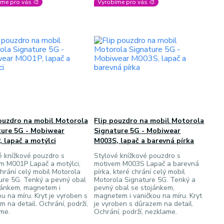
me pro vás 🎨
Vyrobíme pro vás 🎨
ouzdro na mobil Motorola
Flip pouzdro na mobil Motorola
ture 5G - Mobiwear
Signature 5G - Mobiwear
 lapač a motýlci
M003S, lapač a barevná pírka
é knížkové pouzdro s
Stylové knížkové pouzdro s
m M001P Lapač a motýlci,
motivem M003S Lapač a barevná
chrání celý mobil Motorola
pírka, které chrání celý mobil
ure 5G. Tenký a pevný obal
Motorola Signature 5G. Tenký a
jánkem, magnetem i
pevný obal se stojánkem,
u na míru. Kryt je vyroben s
magnetem i vaničkou na míru. Kryt
 na detail. Ochrání, podrží,
je vyroben s důrazem na detail.
me.
Ochrání, podrží, nezklame.