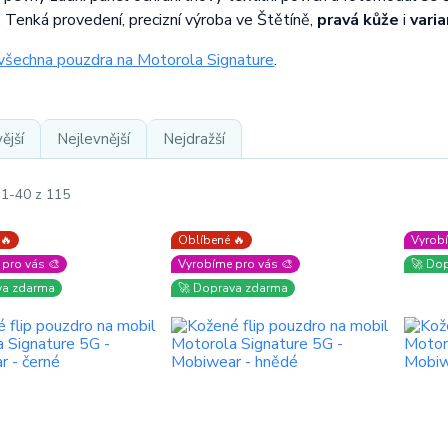
. Tenká provedení, precizní výroba ve Štětíně,
pravá kůže
i
vari
všechna pouzdra na Motorola Signature
.
ější
Nejlevnější
Nejdražší
 1-40 z 115
 🔥
Oblíbené 🔥
Vyrobí
pro vás 🎨
Vyrobíme pro vás 🎨
🚀 Do
va zdarma
🚀 Doprava zdarma