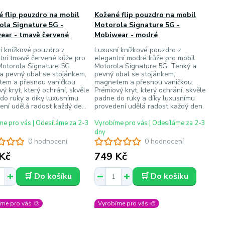
 flip pouzdro na mobil
Kožené flip pouzdro na mobil
ola Signature 5G -
Motorola Signature 5G -
ear - tmavě červené
Mobiwear - modré
í knížkové pouzdro z
Luxusní knížkové pouzdro z
tní tmavě červené kůže pro
elegantní modré kůže pro mobil
Motorola Signature 5G.
Motorola Signature 5G. Tenký a
a pevný obal se stojánkem,
pevný obal se stojánkem,
em a přesnou vaničkou.
magnetem a přesnou vaničkou.
ý kryt, který ochrání, skvěle
Prémiový kryt, který ochrání, skvěle
do ruky a díky luxusnímu
padne do ruky a díky luxusnímu
ení udělá radost každý de...
provedení udělá radost každý den.
e pro vás | Odesíláme za 2-3
Vyrobíme pro vás | Odesíláme za 2-3
dny
0 hodnocení
0 hodnocení
Kč
749 Kč
🛒 Do košíku
🛒 Do košíku
me pro vás 🎨
Vyrobíme pro vás 🎨