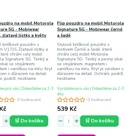
ouzdro na mobil Motorola
Flip pouzdro na mobil Motorola
ture 5G - Mobiwear
Signature 5G - Mobiwear černé
 zlatavé lístky a květy
a šedé
é knížkové pouzdro s
Stylové knížkové pouzdro s
m V171S Zlatavé lístky a
motivem Černé a šedé, které
které chrání celý mobil
chrání celý mobil Motorola
la Signature 5G. Tenký a
Signature 5G. Tenký a pevný obal
obal se stojánkem,
se stojánkem, magnetem i
em i vaničkou na míru. Kryt
vaničkou na míru. Kryt je vyroben s
oben s důrazem na detail.
důrazem na detail. Ochrání, podrží,
í, podrží, nezklame.
nezklame.
e pro vás | Odesíláme za 2-3
Vyrobíme pro vás | Odesíláme za 2-3
dny
0 hodnocení
0 hodnocení
Kč
539 Kč
🛒 Do košíku
🛒 Do košíku