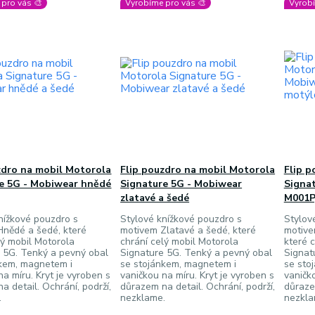
pro vás 🎨
Vyrobíme pro vás 🎨
Vyrobí
zdro na mobil Motorola
Flip pouzdro na mobil Motorola
Flip p
e 5G - Mobiwear hnědé
Signature 5G - Mobiwear
Signa
zlatavé a šedé
M001P,
nížkové pouzdro s
Stylové knížkové pouzdro s
Stylov
Hnědé a šedé, které
motivem Zlatavé a šedé, které
motive
lý mobil Motorola
chrání celý mobil Motorola
které 
 5G. Tenký a pevný obal
Signature 5G. Tenký a pevný obal
Signat
nkem, magnetem i
se stojánkem, magnetem i
se sto
na míru. Kryt je vyroben s
vaničkou na míru. Kryt je vyroben s
vaničko
a detail. Ochrání, podrží,
důrazem na detail. Ochrání, podrží,
důrazem
.
nezklame.
nezkla