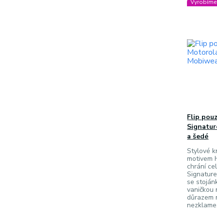
Vyrobíme 
Flip pou
Signatur
a šedé
Stylové k
motivem 
chrání ce
Signature
se stojá
vaničkou 
důrazem n
nezklame