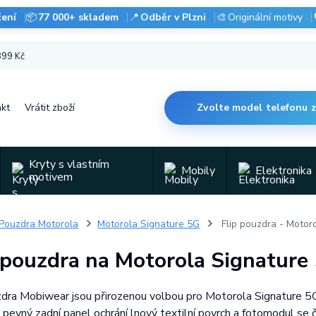
čení
📦
77 000+ skladem
📍
Odběr v Plzni
🎨
Originální motivy
 899 Kč
kt
Vrátit zboží
Zvolte model telefonu 
Kryty s vlastním
Mobily
Elektronika
motivem
Pouzdra Motorola
Motorola Signature 5G
Flip pouzdra - Motor
 pouzdra na Motorola Signature
zdra Mobiwear jsou přirozenou volbou pro Motorola Signature 5G.
, pevný zadní panel ochrání lnový textilní povrch a fotomodul se 