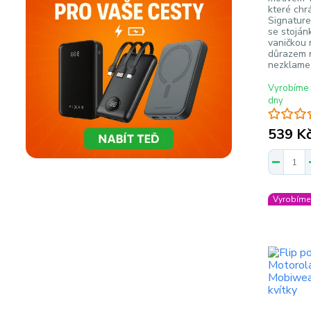
které chr
Signature
se stojá
vaničkou 
důrazem n
nezklame
Vyrobíme 
dny
539 K
Vyrobíme 