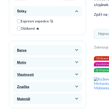
stojánek
Štítky
Zpět na
Expresní expedice 🚀
Oblíbené 🔥
Nejnov
Zobrazuji
Barva
Oblíbené
Motiv
Vyrobíme 
🚀 Dopra
Vlastnosti
Značka
Materiál