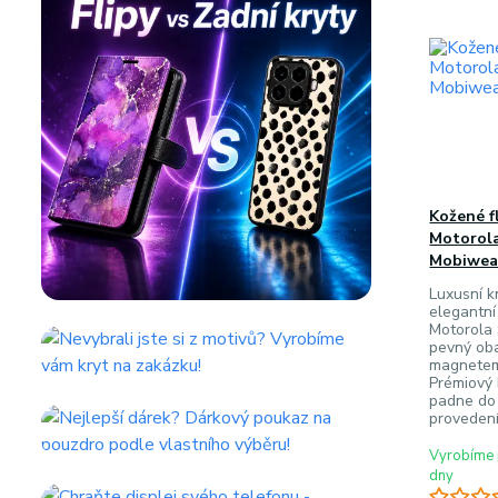
Kožené f
Motorola
Mobiwear
Luxusní k
elegantní
Motorola 
pevný oba
magnetem
Prémiový 
padne do 
provedení
Vyrobíme 
dny