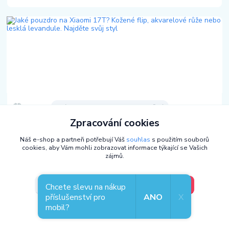
03
.
08
.
2026
Jaký vybrat kryt na mobil - tipy a doporučení
Zpracování cookies
Jaké pouzdro na Xiaomi 17T? Kožené flip, akvarelové
růže nebo lesklá levandule. Najděte svůj styl
Náš e-shop a partneři potřebují Váš
souhlas
s použitím souborů
Xiaomi 17T je kompaktní, lehký a má plastový rám, který se bez
cookies, aby Vám mohli zobrazovat informace týkající se Vašich
ochrany škrábe rychleji, než čekáte. Správné pouzdlo ochrání záda i
zájmů.
fotomodul a přidá c...
číst celé
V pořádku, jdu si vybrat
Nastavení
Chcete slevu na nákup
příslušenství pro
ANO
X
mobil?
Souhlas můžete odmítnout
zde
.