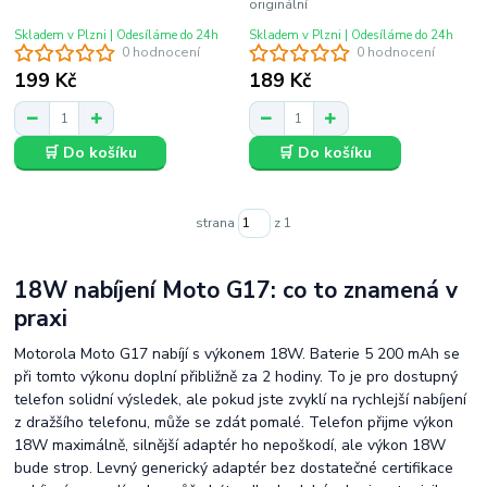
originální
Skladem v Plzni | Odesíláme do 24h
Skladem v Plzni | Odesíláme do 24h
0 hodnocení
0 hodnocení
199 Kč
189 Kč
🛒 Do košíku
🛒 Do košíku
strana
z 1
18W nabíjení Moto G17: co to znamená v
praxi
Motorola Moto G17 nabíjí s výkonem 18W. Baterie 5 200 mAh se
při tomto výkonu doplní přibližně za 2 hodiny. To je pro dostupný
telefon solidní výsledek, ale pokud jste zvyklí na rychlejší nabíjení
z dražšího telefonu, může se zdát pomalé. Telefon přijme výkon
18W maximálně, silnější adaptér ho nepoškodí, ale výkon 18W
bude strop. Levný generický adaptér bez dostatečné certifikace