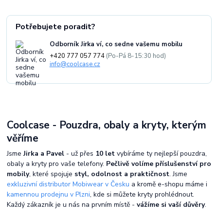
Potřebujete poradit?
Odborník Jirka ví, co sedne vašemu mobilu
+420 777 057 774
(Po-Pá 8-15:30 hod)
info@coolcase.cz
Coolcase - Pouzdra, obaly a kryty, kterým
věříme
Jsme
Jirka a Pavel
- už přes
10 let
vybíráme ty nejlepší pouzdra,
obaly a kryty pro vaše telefony.
Pečlivě volíme příslušenství pro
mobily
, které spojuje
styl, odolnost a praktičnost
. Jsme
exkluzivní distributor Mobiwear v Česku
a kromě e-shopu máme i
kamennou prodejnu v Plzni
, kde si můžete kryty prohlédnout.
Každý zákazník je u nás na prvním místě -
vážíme si vaší důvěry
.