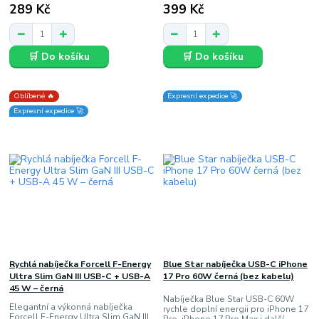
289 Kč
399 Kč
🛒 Do košíku
🛒 Do košíku
Oblíbené 🔥
Expresní expedice 🚀
Expresní expedice 🚀
Rychlá nabíječka Forcell F-Energy
Blue Star nabíječka USB-C iPhone
Ultra Slim GaN III USB-C + USB-A
17 Pro 60W černá (bez kabelu)
45 W – černá
Nabíječka Blue Star USB-C 60W
Elegantní a výkonná nabíječka
rychle doplní energii pro iPhone 17
Forcell F-Energy Ultra Slim GaN III