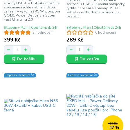
Pro, iPhone 17 Pro Max i další
s porty USB-C a USB-A umožňuje
zařízení s USB-C. Kvalitní nabíječky,
současné rychlé nabíjení dvou
rychlé nabíjení a správný USB-C
zařízení – výkon až 45 W, podpora
kabel oceníte doma, v práci i na
QC4.0, Power Delivery a Super
cestách.
Fast Charging 2.0.
Skladem v Plzni | Odesíláme do 24h
Skladem v Plzni | Odesíláme do 24h
3 hodnocení
0 hodnocení
399 Kč
289 Kč
🛒 Do košíku
🛒 Do košíku
Expresní expedice 🚀
Expresní expedice 🚀
469 Kč
- 47 %