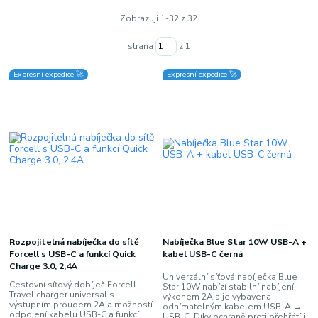
Zobrazuji 1-32 z 32
strana
z 1
Expresní expedice 🚀
Expresní expedice 🚀
Rozpojitelná nabíječka do sítě
Nabíječka Blue Star 10W USB-A +
Forcell s USB-C a funkcí Quick
kabel USB-C černá
Charge 3.0, 2,4A
Univerzální síťová nabíječka Blue
Cestovní síťový dobíječ Forcell -
Star 10W nabízí stabilní nabíjení
Travel charger universal s
výkonem 2A a je vybavena
výstupním proudem 2A a možností
odnímatelným kabelem USB-A →
odpojení kabelu USB-C a funkcí
USB-C. Díky ochraně proti přehřátí i