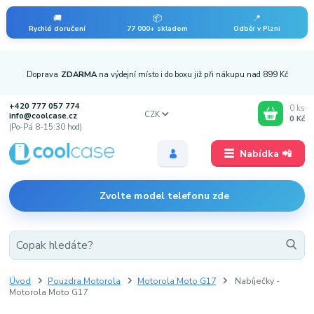
🚚
📦
📍
Rychlé doručení
77 000+ skladem
Odběr v Plzni
Doprava
ZDARMA
na výdejní místo i do boxu již při nákupu nad 899 Kč
+420 777 057 774
0
ks
CZK
info@coolcase.cz
0 Kč
(Po-Pá 8-15:30 hod)
Nabídka 📲
Zvolte model telefonu zde
Úvod
Pouzdra Motorola
Motorola Moto G17
Nabíječky -
Motorola Moto G17