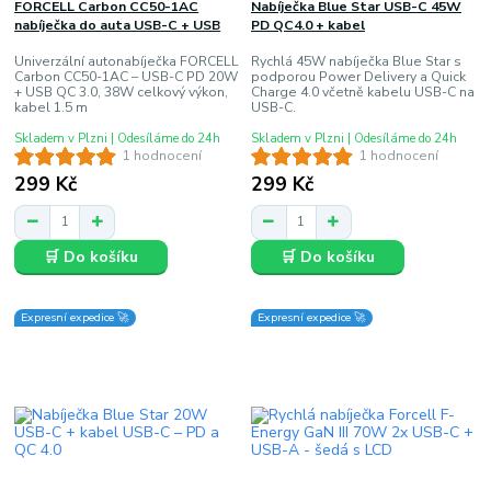
FORCELL Carbon CC50-1AC
Nabíječka Blue Star USB-C 45W
nabíječka do auta USB-C + USB
PD QC4.0 + kabel
Univerzální autonabíječka FORCELL
Rychlá 45W nabíječka Blue Star s
Carbon CC50-1AC – USB-C PD 20W
podporou Power Delivery a Quick
+ USB QC 3.0, 38W celkový výkon,
Charge 4.0 včetně kabelu USB-C na
kabel 1.5 m
USB-C.
Skladem v Plzni | Odesíláme do 24h
Skladem v Plzni | Odesíláme do 24h
1 hodnocení
1 hodnocení
299 Kč
299 Kč
🛒 Do košíku
🛒 Do košíku
Expresní expedice 🚀
Expresní expedice 🚀