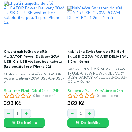
Chytrá nabíječka do sítě
Nabíječka Swissten do sítě GaN
ALIGATOR Power Delivery 20W -
1x USB-C 20W POWER DELIVERY ,
USB-C + USB výstup, bez kabelu
1,2m - černá
(lze použít i pro iPhone 12)
SWISSTEN SÍŤOVÝ ADAPTÉR GaN
1x USB-C 20W POWER DELIVERY
Chytrá síťová nabíječka ALIGATOR
BÍLÝ + DATOVÝ KABEL USB-C/USB-
Power Delivery 20W, USB-C + USB-
C 1,2 M černý
A
Skladem v Plzni | Odesíláme do 24h
Skladem v Plzni | Odesíláme do 24h
0 hodnocení
0 hodnocení
399 Kč
369 Kč
🛒 Do košíku
🛒 Do košíku