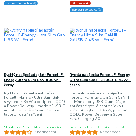
Expresní expedice 🚀
Oblíbené 🔥
Expresní expedice 🚀
Rychlý nabíjecí adaptér Forcell F-
Rychlá nabíječka Forcell F-Energy
Energy Ultra Slim GaN III 35 W -
Ultra Slim GaN III 2×USB-C 45 W –
černý
černá
Rychlá a ultratenká nabíječka
Elegantní a výkonná nabíječka
Forcell F-Energy Ultra Slim GaN III
Forcell F-Energy Ultra Slim GaN III
s výkonem 35 W a podporou QC4.0
s dvěma porty USB-C umožňuje
a Power Delivery – moderní USB-C
současné rychlé nabíjení dvou
adaptér do sítě pro smartphony,
zařízení – výkon až 45 W, podpora
tablety i další zařízení.
QC4.0, Power Delivery a Super
Fast Charging 2.0.
Skladem v Plzni | Odesíláme do 24h
Skladem v Plzni | Odesíláme do 24h
2 hodnocení
4 hodnocení