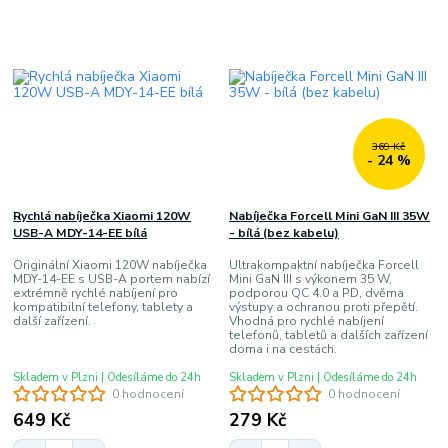
369 Kč
- 24 %
Rychlá nabíječka Xiaomi 120W
Nabíječka Forcell Mini GaN III 35W
USB-A MDY-14-EE bílá
- bílá (bez kabelu)
Originální Xiaomi 120W nabíječka
Ultrakompaktní nabíječka Forcell
MDY-14-EE s USB-A portem nabízí
Mini GaN III s výkonem 35 W,
extrémně rychlé nabíjení pro
podporou QC 4.0 a PD, dvěma
kompatibilní telefony, tablety a
výstupy a ochranou proti přepětí.
další zařízení.
Vhodná pro rychlé nabíjení
telefonů, tabletů a dalších zařízení
doma i na cestách.
Skladem v Plzni | Odesíláme do 24h
Skladem v Plzni | Odesíláme do 24h
0 hodnocení
0 hodnocení
649 Kč
279 Kč