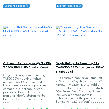
Expresní expedice 🚀
Expresní expedice 🚀
Originální Samsung nabíječka EP-
Originální rychlá Samsung EP-
TA800 25W USB-C kabel černá
TA800EWE 25W nabíječka USB-C
+ kabel bílá
Originální nabíječka Samsung EP-
Bílá cestovní nabíječka Samsung
TA800 25W nabídne rychlé
25W s USB-C výstupem a USB-C
nabíjení, USB-C výstup a výkon,
kabelem v balení rychle dobije
který oceníte doma, v práci i na
telefon doma, v práci i na cestách.
cestách. Kvalitní nabíječky s
Díky Super Fast Charging, Power
podporou Power Delivery
Delivery a bezpečnostním
pomáhají dobít telefon rychle,
ochranám je ideální pro telefony
bezpečně a bez zbytečného
Samsung i další zařízení s podpo...
čekání.