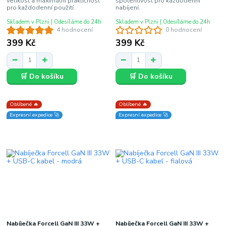
velikost a maximální praktičnost
spolehlivost pro každodenní
pro každodenní použití.
nabíjení.
Skladem v Plzni | Odesíláme do 24h
Skladem v Plzni | Odesíláme do 24h
4 hodnocení
0 hodnocení
399 Kč
399 Kč
🛒 Do košíku
🛒 Do košíku
Oblíbené 🔥
Oblíbené 🔥
Expresní expedice 🚀
Expresní expedice 🚀
Nabíječka Forcell GaN III 33W +
Nabíječka Forcell GaN III 33W +