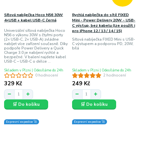
Síťová nabíječka Hoco N56 30W
Rychlá nabíječka do sítě FIXED
4×USB + kabel USB-C černá
Mini - Power Delivery 20W - USB-
C výstup, bez kabelu (lze použít i
Univerzální síťová nabíječka Hoco
pro iPhone 12 / 13 / 14 / 15)
N56 o výkonu 30W s čtyřmi porty
(2× USB-C, 2× USB-A) zvládne
Síťová nabíječka FIXED Mini s USB-
nabíjet více zařízení současně. Díky
C výstupem a podporou PD, 20W,
podpoře Power Delivery a Quick
bílá
Charge 3.0 je nabíjení rychlé a
bezpečné. V balení najdete kabel
USB-C – USB-C o délce ...
Skladem v Plzni | Odesíláme do 24h
Skladem v Plzni | Odesíláme do 24h
0 hodnocení
2 hodnocení
329 Kč
249 Kč
🛒 Do košíku
🛒 Do košíku
Expresní expedice 🚀
Expresní expedice 🚀