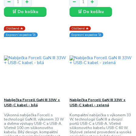
🛒 Do košíku
🛒 Do košíku
Oblíbené 🔥
Oblíbené 🔥
Expresní expedice 🚀
Expresní expedice 🚀
Nabíječka Forcell GaN III 33W +
Nabíječka Forcell GaN III 33W +
USB-C kabel - bílá
USB-C kabel - zelená
Výkonná nabíječka Forcell s
Kompaktní nabíječka s výkonem 33
technologií GaN III, výkonem 33 W
W, technologií GaN III a dvojicí
a dvěma výstupy USB-C a USB-A.
portů USB-C a USB-A. Včetně
Včetně 100 cm silikonového
silikonového kabelu USB-C 60 W.
kabelu. Bílý design, kompaktní
Stylové zelené provedení a vysoká