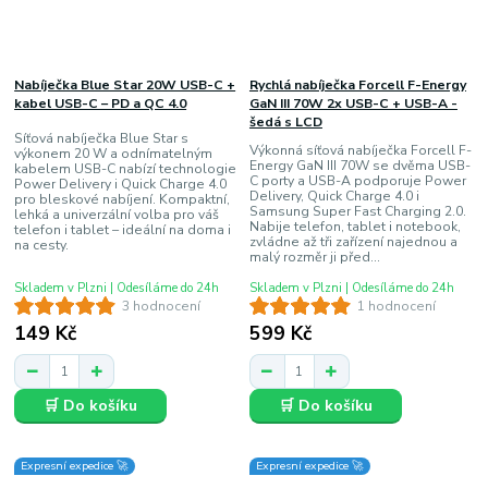
Nabíječka Blue Star 20W USB-C +
Rychlá nabíječka Forcell F-Energy
kabel USB-C – PD a QC 4.0
GaN III 70W 2x USB-C + USB-A -
šedá s LCD
Síťová nabíječka Blue Star s
Výkonná síťová nabíječka Forcell F-
výkonem 20 W a odnímatelným
Energy GaN III 70W se dvěma USB-
kabelem USB-C nabízí technologie
C porty a USB-A podporuje Power
Power Delivery i Quick Charge 4.0
Delivery, Quick Charge 4.0 i
pro bleskové nabíjení. Kompaktní,
Samsung Super Fast Charging 2.0.
lehká a univerzální volba pro váš
Nabije telefon, tablet i notebook,
telefon i tablet – ideální na doma i
zvládne až tři zařízení najednou a
na cesty.
malý rozměr ji před...
Skladem v Plzni | Odesíláme do 24h
Skladem v Plzni | Odesíláme do 24h
3 hodnocení
1 hodnocení
149 Kč
599 Kč
🛒 Do košíku
🛒 Do košíku
Expresní expedice 🚀
Expresní expedice 🚀