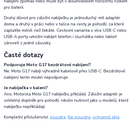
nabíjení zpomalí nebo může být v dlouhodobém horizontu rizikem
pro baterii.
Druhý důvod pro záložní nabíječku je jednoduchý: mít adaptér
doma a druhý v práci nebo v tašce na cesty je pohodlí, za které
zaplatíte méně, než čekáte. Cestovní varianta s více USB-C nebo
USB-A porty umožní nabíjet telefon i sluchátka nebo tablet
zároveň z jedné zásuvky.
Časté dotazy
Podporuje Moto G17 bezdrátové nabíjení?
Ne. Moto G17 nabíjí výhradně kabelově přes USB-C. Bezdrátové
nabíjení tento model nepodporuje.
Je nabíječka v balení?
Ano, Motorola Moto G17 nabíječku přikládá. Záložní adaptér je
volitelný doplněk pro pohodlí, nikoliv nutnost jako u modelů, které
nabíječku nepřikládají.
Kompletní příslušenství:
pouzdra
,
flip pouzdra
,
ochranná skla
.