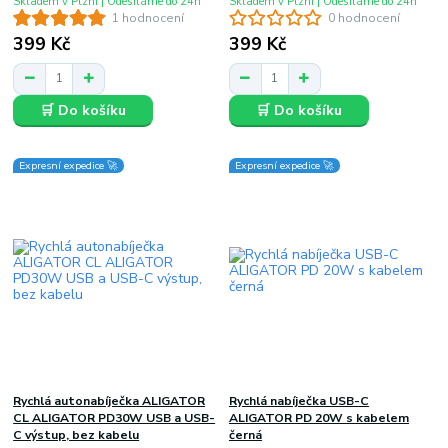
Skladem v Plzni | Odesíláme do 24h
Skladem v Plzni | Odesíláme do 24h
1 hodnocení
0 hodnocení
399 Kč
399 Kč
🛒 Do košíku
🛒 Do košíku
Expresní expedice 🚀
Expresní expedice 🚀
Rychlá autonabíječka ALIGATOR
Rychlá nabíječka USB-C
CL ALIGATOR PD30W USB a USB-
ALIGATOR PD 20W s kabelem
C výstup, bez kabelu
černá