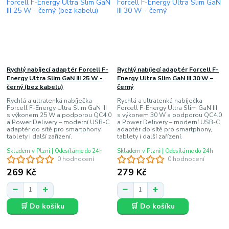
Rychlý nabíjecí adaptér Forcell F-
Rychlý nabíjecí adaptér Forcell F-
Energy Ultra Slim GaN III 25 W -
Energy Ultra Slim GaN III 30 W –
černý (bez kabelu)
černý
Rychlá a ultratenká nabíječka
Rychlá a ultratenká nabíječka
Forcell F-Energy Ultra Slim GaN III
Forcell F-Energy Ultra Slim GaN III
s výkonem 25 W a podporou QC4.0
s výkonem 30 W a podporou QC4.0
a Power Delivery – moderní USB-C
a Power Delivery – moderní USB-C
adaptér do sítě pro smartphony,
adaptér do sítě pro smartphony,
tablety i další zařízení.
tablety i další zařízení.
Skladem v Plzni | Odesíláme do 24h
Skladem v Plzni | Odesíláme do 24h
0 hodnocení
0 hodnocení
269 Kč
279 Kč
🛒 Do košíku
🛒 Do košíku