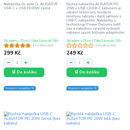
Nabíječka do auta CL ALIGATOR
Rychlá nabíječka ALIGATOR PD
USB-C + USB PD30W, černá
20W s USB-C/USB-C kabelem je
ideální řešení pro moderní
telefony, tablety i další zařízení s
USB-C nabíjením. Nabíječky s
technologií Power Delivery šetří
čas a nabídnou výrazně rychlejší
nabíjení oproti běžným adaptérům.
Skladem v Plzni | Odesíláme do 24h
Skladem v Plzni | Odesíláme do 24h
1 hodnocení
0 hodnocení
299 Kč
249 Kč
🛒 Do košíku
🛒 Do košíku
Expresní expedice 🚀
Expresní expedice 🚀