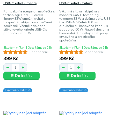
USB-C kabel - modrá
USB-C kabel - fialová
Kompaktní a elegantní nabíječka s
Výkonná síťová nabíječka s
technologií GaN3 - Forcell F-
moderní GaN III technologií,
Energy 33W umožní rychlé a
výkonem 33 W a dvěma porty USB-
bezpečné nabíjení dvou zařízení
C a USB-A. Včetně 100 cm
současně. Včetně odolného
dlouhého silikonového kabelu s
silikonového kabelu USB-C s
podporou 60 W. Fialový design a
podporou až 60 W.
kompaktní tělo dělají z nabíječky
stylového a praktického
společníka.
Skladem v Plzni | Odesíláme do 24h
Skladem v Plzni | Odesíláme do 24h
1 hodnocení
2 hodnocení
399 Kč
399 Kč
🛒 Do košíku
🛒 Do košíku
Expresní expedice 🚀
Expresní expedice 🚀