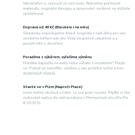
Váš telefon si zaslouží víc než nudu. Nabízíme prémiové
materiály, originální designy a zpracování, na které se můžete
spolehnout.
Doprava od 49 Kč (Bleskem i na míru)
Skladovky expedujeme ihned, originály z naší dílny pro vás
vyrobíme během pár dní. Vždy bezpečně zabalené a s
jasným info o doručení.
Poradíme s výběrem, vyřešíme výměnu
Hledáte kapsičku na kartu nebo váháte s modelem? Ptejte
se. Pokud se netrefíte, výměna u nás probíhá rychle a bez
zbytečných dotazů.
Stavte se v Plzni (Naproti Plaze)
Jsme reálný obchod s lidmi, co své práci rozumí. Přijďte si vše
vyzkoušet naživo do naší prodejny v Přemyslově ulici (Po–Pá
8–15:30 h).