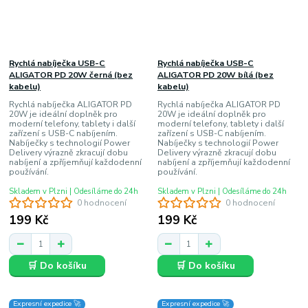
Rychlá nabíječka USB-C
Rychlá nabíječka USB-C
ALIGATOR PD 20W černá (bez
ALIGATOR PD 20W bílá (bez
kabelu)
kabelu)
Rychlá nabíječka ALIGATOR PD
Rychlá nabíječka ALIGATOR PD
20W je ideální doplněk pro
20W je ideální doplněk pro
moderní telefony, tablety i další
moderní telefony, tablety i další
zařízení s USB-C nabíjením.
zařízení s USB-C nabíjením.
Nabíječky s technologií Power
Nabíječky s technologií Power
Delivery výrazně zkracují dobu
Delivery výrazně zkracují dobu
nabíjení a zpříjemňují každodenní
nabíjení a zpříjemňují každodenní
používání.
používání.
Skladem v Plzni | Odesíláme do 24h
Skladem v Plzni | Odesíláme do 24h
0 hodnocení
0 hodnocení
199 Kč
199 Kč
🛒 Do košíku
🛒 Do košíku
Expresní expedice 🚀
Expresní expedice 🚀