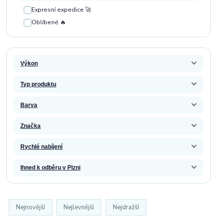
Expresní expedice 🚀
Oblíbené 🔥
Výkon
Typ produktu
Barva
Značka
Rychlé nabíjení
Ihned k odběru v Plzni
Nejnovější
Nejlevnější
Nejdražší